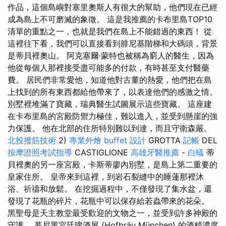
作品，這個島嶼對塞里奧斯人有很大的幫助，他們現在已經
成為島上不可磨滅的象徵。 這是我推薦的卡布里島TOP10
清單的重點之一，也就是我們在島上不能錯過的東西！ 從
這裡往下看，我們可以直接看到腓尼基階梯和大碼頭，背景
是蒂貝裡奧山。 阿克塞爾·蒙特也被稱為窮人的醫生，因為
他從每個人那裡接受盡可能多的付款，有時甚至支付醫藥
費。 居民們非常愛他，知道他對古董的熱愛，他們把在島
上找到的所有東西都給他帶來了，以表達他們的感激之情。
別墅裡堆滿了寶藏，瑞典醫生試圖展示這些寶藏。 這座建
在卡布里島的宮殿防禦力極佳，難以進入，並受到懸崖的強
力保護。 他在北部的住所特別難以到達，而且守衛森嚴。
北投撥筋技術
2)
專業外燴 buffet 設計
GROTTA
記帳
DEL
按摩證照考試指導
CASTIGLIONE
高雄牙醫推薦
-
白蟻
蒂
貝裡奧的另一座宮殿，卡斯蒂廖內別墅，是島上第二重要的
皇家住所。 皇帝來到這裡，到岩石裂縫中的睡蓮那裡沐
浴、祈禱和放鬆。 在挖掘過程中，不僅發現了集水盆，還
發現了花瓶的碎片，花瓶中可以保存給若蟲帶來的花朵。
黑聖母是天主教堂最受歡迎的文物之一，並受到許多神殿的
守護。 慕尼黑宮廷啤酒屋 (Hofbräu München) 的酒精濃度