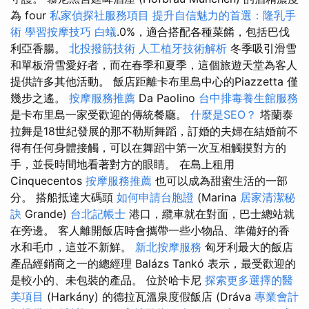
為 four
私家偵探社服務項目
提升自信魅力的首選：隆乳手
術
學習按摩技巧
白蟻
.0%，適合搭配各種菜餚，包括巴伐
利亞香腸。
北投撥筋技術
人工植牙技術解析
冬季吸引滑雪
和單板滑雪愛好者，而在春季和夏季，這個旅遊天堂為客人
提供許多其他活動。 飯店距離卡布里島中心的Piazzetta 僅
幾步之遙。
按摩服務推薦
Da Paolino
台中排毒養生館服務
是卡布里島一家受歡迎的傳統餐廳。
什麼是SEO？
塔蘭泰
拉舞是18世紀發展的那不勒斯舞蹈，訂婚的夫婦在結婚前不
得有任何身體接觸，可以在舞蹈中第一次互相觸摸對方的
手，並長時間地看著對方的眼睛。 在島上租用
Cinquecentos
按摩服務推薦
也可以成為甜蜜生活的一部
分。 搭船抵達大碼頭
如何申請台胞證
(Marina
居家清潔秘
訣
Grande)
台北記帳士
港口，纜車就在對面，巴士總站就
在旁邊。 客人離開飯店時會攜帶一些小物品、準備好的香
水和毛巾，這並不新鮮。
新北按摩服務
匈牙利最大的飯店
產品經銷商之一的總經理 Balázs Tankó 表示，最受歡迎的
是較小的、未包裝的產品。 位於哈卡尼
探索更多選擇的醫
美項目
(Harkány) 的德拉瓦溫泉度假飯店 (Dráva
專業會計