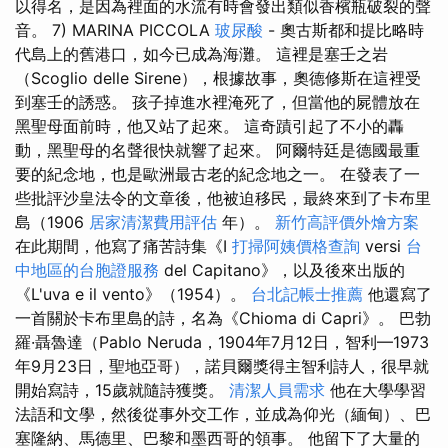
以得名，是因為裡面的水流有時會發出類似香檳瓶破裂的聲
音。 7) MARINA PICCOLA
玻尿酸
- 奧古斯都和提比略時
代島上的舊港口，如今已成為海灘。 這裡是塞壬之岩
（Scoglio delle Sirene），根據故事，奧德修斯在這裡受
到塞壬的誘惑。 孩子掉進水裡淹死了，但當他的屍體放在
黑聖母面前時，他又站了起來。 這奇蹟引起了不小的轟
動，黑聖母的名聲很快就響了起來。 阿爾特廷是德國最重
要的紀念地，也是歐洲最古老的紀念地之一。 在發表了一
些批評沙皇法令的文章後，他被迫移民，最終來到了卡布里
島（1906
居家清潔費用評估
年）。
新竹高評價外燴方案
在此期間，他寫了痛苦詩集《I
打掃阿姨價格查詢
versi
台
中地區的台胞證服務
del Capitano》，以及後來出版的
《L'uva e il vento》（1954）。
台北記帳士推薦
他還寫了
一首關於卡布里島的詩，名為《Chioma di Capri》。 巴勃
羅·聶魯達（Pablo Neruda，1904年7月12日，智利—1973
年9月23日，聖地亞哥），諾貝爾獎得主智利詩人，很早就
開始寫詩，15歲就隨詩獲獎。
清潔人員需求
他在大學學習
法語和文學，然後從事外交工作，並成為仰光（緬甸）、巴
塞隆納、馬德里、巴黎和墨西哥的領事。 他留下了大量的