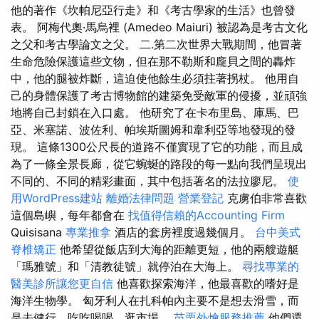
他的著作《坎帕尼亞行走》和《考古學家的生活》也曾發
表。 阿梅代奧·馬烏裡 (Amedeo Maiuri) 被認為是考古文化
之父和考古學論文之父。 二.第二次世界大戰期間，他冒著
生命危險保護這些文物，但在那不勒斯和龐貝之間的轟炸
中，他的腿被炸斷，這迫使他餘生必須拄著拐杖。 他用自
己的身體保護了考古博物館的建築免受敵軍的侵擾，並頑強
地將自己封鎖在入口處。 他研究了在卡布里島、庫馬、巴
亞、米塞諾、波佐利、帕埃斯圖姆和韋利亞等地發現的發
現。 這條1300公尺長的道路不僅實現了它的功能，而且成
為了一條全景長廊，從它蜿蜒的路段的每一點向我們呈現出
不同的、不同的精彩畫面，其中包括著名的法拉廖尼。
使
用WordPress建站
離婚法律問題
營業登記
克虜伯非常喜歡
這個島嶼，每年都會在
找值得信賴的Accounting Firm
Quisisana
專業推拿
酒店的套房裡度過幾個月。
台中美式
脊椎矯正
他希望從飯店到大海的距離更短，他的兩艘遊艇
「瑪雅號」和「清教徒號」就停泊在大海上。
尋找專業的
醫美診所讓您更自信
他喜歡探索海洋，他最喜歡的嗜好是
海洋生物學。 匈牙利人在扎科帕內主要不是想去滑雪，而
是去健行、吃吃喝喝、逛市場。
苗栗外燴服務推薦
他們還