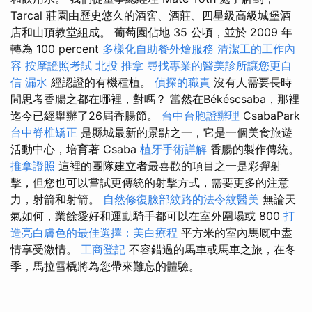
Tarcal 莊園由歷史悠久的酒窖、酒莊、四星級高級城堡酒
店和山頂教堂組成。 葡萄園佔地 35 公頃，並於 2009 年
轉為 100 percent
多樣化自助餐外燴服務
清潔工的工作內
容
按摩證照考試
北投 推拿
尋找專業的醫美診所讓您更自
信
漏水
經認證的有機種植。
偵探的職責
沒有人需要長時
間思考香腸之都在哪裡，對嗎？ 當然在Békéscsaba，那裡
迄今已經舉辦了26屆香腸節。
台中台胞證辦理
CsabaPark
台中脊椎矯正
是縣城最新的景點之一，它是一個美食旅遊
活動中心，培育著 Csaba
植牙手術詳解
香腸的製作傳統。
推拿證照
這裡的團隊建立者最喜歡的項目之一是彩彈射
擊，但您也可以嘗試更傳統的射擊方式，需要更多的注意
力，射箭和射箭。
自然修復臉部紋路的法令紋醫美
無論天
氣如何，業餘愛好和運動騎手都可以在室外圍場或 800
打
造亮白膚色的最佳選擇：美白療程
平方米的室內馬厩中盡
情享受激情。
工商登記
不容錯過的馬車或馬車之旅，在冬
季，馬拉雪橇將為您帶來難忘的體驗。