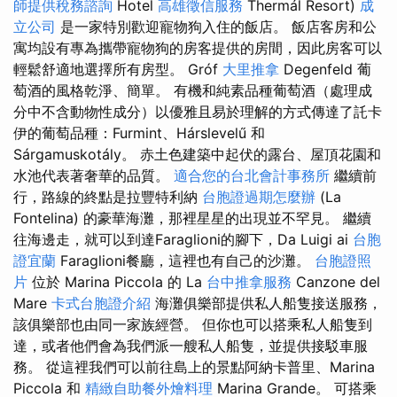
師提供稅務諮詢
Hotel
高雄徵信服務
Thermál Resort)
成
立公司
是一家特別歡迎寵物狗入住的飯店。 飯店客房和公
寓均設有專為攜帶寵物狗的房客提供的房間，因此房客可以
輕鬆舒適地選擇所有房型。 Gróf
大里推拿
Degenfeld 葡
萄酒的風格乾淨、簡單。 有機和純素品種葡萄酒（處理成
分中不含動物性成分）以優雅且易於理解的方式傳達了託卡
伊的葡萄品種：Furmint、Hárslevelű 和
Sárgamuskotály。 赤土色建築中起伏的露台、屋頂花園和
水池代表著奢華的品質。
適合您的台北會計事務所
繼續前
行，路線的終點是拉豐特利納
台胞證過期怎麼辦
(La
Fontelina) 的豪華海灘，那裡星星的出現並不罕見。 繼續
往海邊走，就可以到達Faraglioni的腳下，Da Luigi ai
台胞
證宜蘭
Faraglioni餐廳，這裡也有自己的沙灘。
台胞證照
片
位於 Marina Piccola 的 La
台中推拿服務
Canzone del
Mare
卡式台胞證介紹
海灘俱樂部提供私人船隻接送服務，
該俱樂部也由同一家族經營。 但你也可以搭乘私人船隻到
達，或者他們會為我們派一艘私人船隻，並提供接駁車服
務。 從這裡我們可以前往島上的景點阿納卡普里、Marina
Piccola 和
精緻自助餐外燴料理
Marina Grande。 可搭乘