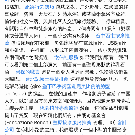
幅增加。
網路行銷技巧
燒烤之夜、戶外野餐、在溪邊的露
臺放鬆、勞累一天后在戶外熱水浴缸或芬蘭桑拿浴室放鬆、
愉快的社交生活、與其他客人交流旅行經驗、自行車租賃、
有關騎自行車和徒步旅行的訊息。 7個房間有33張床（雙層
床或普通單人床），一個小公寓有5張床。
台中西屯按摩推
薦
每張床均配有衣櫃，每張床均配有電源插座、USB插座
和小射燈。 在裡面，水形成了兩個湖泊，一條小天然溪流
在兩個湖泊之間流過。
徵信社服務
如果我們抬頭看，我們
可以看到第二個上部洞穴，前面有一個聖母形狀的鐘乳石
筍。
偵探的職責
這是一個令人著迷的景象，保證讓我們張
大嘴巴。
台北記帳士專業推薦
這裡是遊艇停泊的地方，也
是環島遊輪 (giro
墊下巴手術塑造完美比例的臉型
dell'isola) 的起點。 在他的遺產中，作者將房子留給了中國
人民，以加強西方與東方之間的關係，因為他越來越同情毛
主義共產主義。
桃園植牙專業醫師
然而，這個家族對遺囑
提出了質疑，現在它歸他們所有，由朗奇基金會
(Fondazione Ronchi)
豐原按摩服務推薦
管理。 10)
會計
公司
在涼棚小路的盡頭，我們發現了一個小型的半圓形瞭