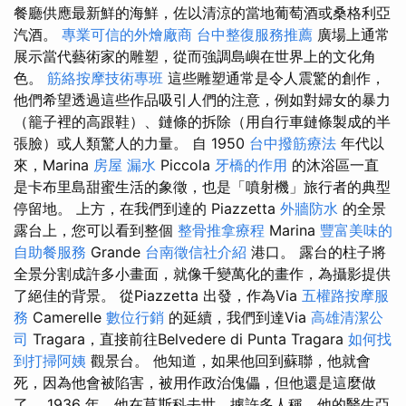
餐廳供應最新鮮的海鮮，佐以清涼的當地葡萄酒或桑格利亞
汽酒。
專業可信的外燴廠商
台中整復服務推薦
廣場上通常
展示當代藝術家的雕塑，從而強調島嶼在世界上的文化角
色。
筋絡按摩技術專班
這些雕塑通常是令人震驚的創作，
他們希望透過這些作品吸引人們的注意，例如對婦女的暴力
（籠子裡的高跟鞋）、鏈條的拆除（用自行車鏈條製成的半
張臉）或人類驚人的力量。 自 1950
台中撥筋療法
年代以
來，Marina
房屋 漏水
Piccola
牙橋的作用
的沐浴區一直
是卡布里島甜蜜生活的象徵，也是「噴射機」旅行者的典型
停留地。 上方，在我們到達的 Piazzetta
外牆防水
的全景
露台上，您可以看到整個
整骨推拿療程
Marina
豐富美味的
自助餐服務
Grande
台南徵信社介紹
港口。 露台的柱子將
全景分割成許多小畫面，就像千變萬化的畫作，為攝影提供
了絕佳的背景。 從Piazzetta 出發，作為Via
五權路按摩服
務
Camerelle
數位行銷
的延續，我們到達Via
高雄清潔公
司
Tragara，直接前往Belvedere di Punta Tragara
如何找
到打掃阿姨
觀景台。 他知道，如果他回到蘇聯，他就會
死，因為他會被陷害，被用作政治傀儡，但他還是這麼做
了。 1936 年，他在莫斯科去世，據許多人稱，他的醫生亞