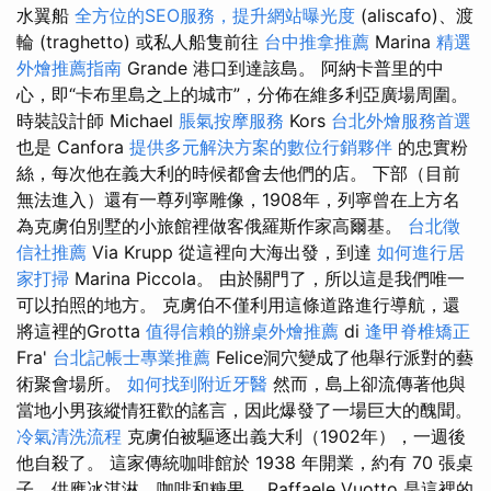
水翼船
全方位的SEO服務，提升網站曝光度
(aliscafo)、渡
輪 (traghetto) 或私人船隻前往
台中推拿推薦
Marina
精選
外燴推薦指南
Grande 港口到達該島。 阿納卡普里的中
心，即“卡布里島之上的城市”，分佈在維多利亞廣場周圍。
時裝設計師 Michael
脹氣按摩服務
Kors
台北外燴服務首選
也是 Canfora
提供多元解決方案的數位行銷夥伴
的忠實粉
絲，每次他在義大利的時候都會去他們的店。 下部（目前
無法進入）還有一尊列寧雕像，1908年，列寧曾在上方名
為克虜伯別墅的小旅館裡做客俄羅斯作家高爾基。
台北徵
信社推薦
Via Krupp 從這裡向大海出發，到達
如何進行居
家打掃
Marina Piccola。 由於關門了，所以這是我們唯一
可以拍照的地方。 克虜伯不僅利用這條道路進行導航，還
將這裡的Grotta
值得信賴的辦桌外燴推薦
di
逢甲脊椎矯正
Fra'
台北記帳士專業推薦
Felice洞穴變成了他舉行派對的藝
術聚會場所。
如何找到附近牙醫
然而，島上卻流傳著他與
當地小男孩縱情狂歡的謠言，因此爆發了一場巨大的醜聞。
冷氣清洗流程
克虜伯被驅逐出義大利（1902年），一週後
他自殺了。 這家傳統咖啡館於 1938 年開業，約有 70 張桌
子，供應冰淇淋、咖啡和糖果。 Raffaele Vuotto 是這裡的