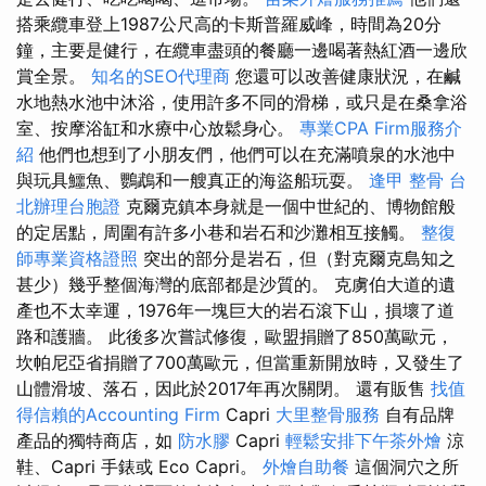
搭乘纜車登上1987公尺高的卡斯普羅威峰，時間為20分
鐘，主要是健行，在纜車盡頭的餐廳一邊喝著熱紅酒一邊欣
賞全景。
知名的SEO代理商
您還可以改善健康狀況，在鹹
水地熱水池中沐浴，使用許多不同的滑梯，或只是在桑拿浴
室、按摩浴缸和水療中心放鬆身心。
專業CPA Firm服務介
紹
他們也想到了小朋友們，他們可以在充滿噴泉的水池中
與玩具鱷魚、鸚鵡和一艘真正的海盜船玩耍。
逢甲 整骨
台
北辦理台胞證
克爾克鎮本身就是一個中世紀的、博物館般
的定居點，周圍有許多小巷和岩石和沙灘相互接觸。
整復
師專業資格證照
突出的部分是岩石，但（對克爾克島知之
甚少）幾乎整個海灣的底部都是沙質的。 克虜伯大道的遺
產也不太幸運，1976年一塊巨大的岩石滾下山，損壞了道
路和護牆。 此後多次嘗試修復，歐盟捐贈了850萬歐元，
坎帕尼亞省捐贈了700萬歐元，但當重新開放時，又發生了
山體滑坡、落石，因此於2017年再次關閉。 還有販售
找值
得信賴的Accounting Firm
Capri
大里整骨服務
自有品牌
產品的獨特商店，如
防水膠
Capri
輕鬆安排下午茶外燴
涼
鞋、Capri 手錶或 Eco Capri。
外燴自助餐
這個洞穴之所