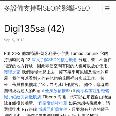
多設備支持對SEO的影響-SEO
Digi135sa (42)
Sep 5, 2013
Pdf Xt-3 他加祿語-匈牙利語小字典 Tamás Janurik 它的
持續時間為 12
深入了解SEO的核心概念
分鐘，並且不會在
很深的地方行駛，因此即使空間有限的人也可以放心使用。
護理之家
我們慢慢地爬上去，腳下幾乎可以觸及當地的房
屋，我們可以看到人們在他們的花園裡散步或工作。 後
來，蒂貝裡奧擴建了它，並將其用作夏宮。 如今，廢墟周
圍環繞著迷人的Bagni
全身放鬆按摩
di
肉毒桿菌注射輕鬆
減少細紋與緊緻肌膚
Tiberio 海灘，您可以在那裡自由地游
泳並觸摸其牆壁。
宜蘭徵信社推薦
如果您想搭乘纜車，請
選擇徒步下行路線
辦護照所需文件
- 只要您有舒適的鞋子
和飲用水。 我們從董事總經理 Máté Tóth 處了解到，