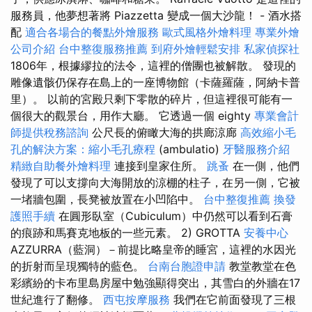
服務員，他夢想著將 Piazzetta 變成一個大沙龍！ - 酒水搭
配
適合各場合的餐點外燴服務
歐式風格外燴料理
專業外燴
公司介紹
台中整復服務推薦
到府外燴輕鬆安排
私家偵探社
1806年，根據繆拉的法令，這裡的僧團也被解散。 發現的
雕像遺骸仍保存在島上的一座博物館（卡薩羅薩，阿納卡普
里）。 以前的宮殿只剩下零散的碎片，但這裡很可能有一
個很大的觀景台，用作大廳。 它透過一個 eighty
專業會計
師提供稅務諮詢
公尺長的俯瞰大海的拱廊涼廊
高效縮小毛
孔的解決方案：縮小毛孔療程
(ambulatio)
牙醫服務介紹
精緻自助餐外燴料理
連接到皇家住所。
跳蚤
在一側，他們
發現了可以支撐向大海開放的涼棚的柱子，在另一側，它被
一堵牆包圍，長凳被放置在小凹陷中。
台中整復推薦
換發
護照手續
在圓形臥室（Cubiculum）中仍然可以看到石膏
的痕跡和馬賽克地板的一些元素。 2) GROTTA
安養中心
AZZURRA（藍洞）－前提比略皇帝的睡宮，這裡的水因光
的折射而呈現獨特的藍色。
台南台胞證申請
教堂教堂在色
彩繽紛的卡布里島房屋中勉強顯得突出，其雪白的外牆在17
世紀進行了翻修。
西屯按摩服務
我們在它前面發現了三根