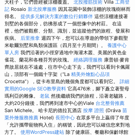
大柱子，它們曾經被涼棚覆蓋。
北投撥筋技術
Villa
工商登
記
Rosaio
新北按摩服務
因其花園中裝飾涼棚的玫瑰樹林而
得名。
提供多元解決方案的數位行銷夥伴
這些涼棚連接著
別墅的各個部分，彷彿形成了一個想像中的村莊。 在這
裡，他們被觀察、分類、識別，並追蹤他們的旅程、發展和
疾病。
后里推拿
週四下午，您可以在導遊的帶領下參觀聖
米歇爾別墅和鳥類保護區（四月至十月期間）。
養護中心
單人房
我們沿著的小徑穿過地中海灌木叢、美麗的黃色金
雀花、蘭花和各種芬芳的玫瑰。
經絡調理服務
康普頓·麥肯
齊故居就在不遠處，往市中心走下去，我們可以看到卡佩羅
山，頂部有一個鐵十字架（“La
精美外燴點心品項
Crocetta”），從卡布里島的幾個角度都可以看到它。
詳細
實用的Google SEO教學資料
它高476米，腳下矗立著聖母
瑪利亞的雕像。
老鼠
然後繼續我們的旅程，沿著老驢路，
大約20分鐘後，我們將到達市中心的Viale
台北整骨推薦
San Michele。 哈卡尼的德拉瓦酒店
按摩 證照
(Dráva
苗
栗外燴服務推薦
Hotel)
長照中心
在眾多平台上贏得了年度
「允許攜帶寵物狗入住」的稱號，因此您可以確信您來對地
方了。
使用WordPress建站
除了健康區、餐廳和保齡球館