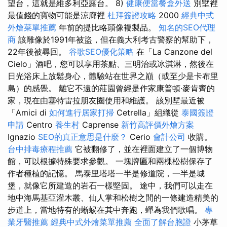
望台，這就是維多利亞露台。 8)
健康便當餐盒外送
別墅裡
最值錢的寶物可能是涼廊裡
杜拜簽證攻略
2000
經典中式
外燴菜單推薦
年前的提比略頭像複製品。
知名的SEO代理
商
該雕像於1991年被盜，但在義大利考古警察的幫助下，
22年後被尋回。
谷歌SEO優化策略
在「La Canzone del
Cielo」酒吧，您可以享用茶點、三明治或冰淇淋，然後在
日光浴床上放鬆身心，體驗站在世界之巔（或至少是卡布里
島）的感覺。 離它不遠的莊園曾經是作家康普頓·麥肯齊的
家，現在由塞特雷拉朋友圈使用和維護。 該別墅最近被
「Amici di
如何進行居家打掃
Cetrella」組織從
泰國簽證
申請
Centro
養生村
Caprense
新竹高評價外燴方案
Ignazio
SEO的真正意思是什麼？
Cerio
會計公司
收購。
台中排毒療程推薦
它被翻修了，並在裡面建立了一個博物
館，可以根據特殊要求參觀。 一塊牌匾和兩棵松樹保存了
作者種植的記憶。 馬泰里塔塔一半是修道院，一半是城
堡，就像它所建造的岩石一樣堅固。 途中，我們可以走在
地中海馬基亞灌木叢、仙人掌和松樹之間的一條建造精美的
步道上，當地特有的蜥蜴在其中奔跑，蟬為我們歌唱。
專
業牙醫推薦
經典中式外燴菜單推薦
全面了解台胞證
小茅草