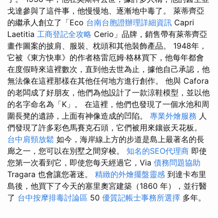
戈達參與了這件事，他慢慢地、逐漸地中毒了。 萊蒂齊亞
的繼承人創立了「Eco
台南台胞證辦理詳細資訊
Capri
Laetitia
工商登記全攻略
Cerio」品牌，銷售帶有萊蒂齊亞
畫作圖案的披肩、服裝、枕頭和其他裝飾產品。 1948年，
它被《東方快車》的作者格雷厄姆·格林買下，他每年都會
在度假時來這裡數次，直到他去世為止，據他自己承認，他
無法像在這裡那樣在其他任何地方進行創作。 他與 Cafora
的老闆成了好朋友，他們為他設計了一款涼鞋模型，並以他
的名字命名為「K」。 在這裡，他們也發現了一個水池和周
圍長凳的遺跡，上面有神像造成的凹陷。
專業外燴服務
人
們發現了許多彩色馬賽克石頭，它們被用來鑲嵌天花板。
台中肩頸放鬆
如今，海岸線上方的步道是島上最著名的長
廊之一，您可以在別墅之間穿梭。
知名的SEO代理商
即使
您第一次看到它，即使您每天經過它，Via
債務問題協助
Tragara 也會讓您著迷。
精緻的外燴擺盤靈感
到達卡布里
島後，他買下了今天的塞里奧宮建築（1860 年），並行醫
了
台中按摩排毒討論區
50
優質記帳士事務所選擇
多年。