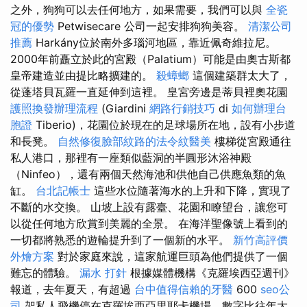
之外，狗狗可以去任何地方，如果需要，我們可以與
全瓷
冠的優勢
Petwisecare 公司一起安排狗狗美容。
清潔公司
推薦
Harkány位於南外多瑙河地區，靠近佩奇維拉尼。
2000年前矗立於此的宮殿（Palatium）可能是由奧古斯都
皇帝建造並由提比略擴建的。
殺蟑螂
這個建築群太大了，
從蓬塔貝瓦羅一直延伸到這裡。 皇宮旁邊是蒂貝裡奧花園
護照換發辦理流程
(Giardini
網路行銷技巧
di
如何辦理台
胞證
Tiberio)，花園位於現在的足球場所在地，設有小步道
和長凳。
自然修復臉部紋路的法令紋醫美
樓梯從宮殿通往
私人港口，那裡有一座類似藍洞的半圓形沐浴神殿
（Ninfeo），還有兩個天然海池和供他自己供應魚類的魚
缸。
台北記帳士
這些水位隨著海水的上升和下降，實現了
不斷的水交換。 山坡上設有露臺、花園和瞭望台，讓您可
以從任何地方欣賞到美麗的全景。 在海洋聖像號上看到的
一切都將熟悉的遊輪提升到了一個新的水平。
新竹高評價
外燴方案
對於家庭來說，這家航運巨頭為他們提供了一個
難忘的體驗。
漏水 打針
根據媒體機構《克羅埃西亞週刊》
報道，去年夏天，有超過
台中值得信賴的牙醫
600
seo公
司
架私人飛機停在克羅埃西亞里耶卡機場，數字比往年大