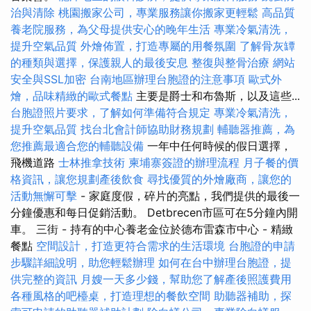
治與清除
桃園搬家公司，專業服務讓你搬家更輕鬆
高品質
養老院服務，為父母提供安心的晚年生活
專業冷氣清洗，
提升空氣品質
外燴佈置，打造專屬的用餐氛圍
了解骨灰罈
的種類與選擇，保護親人的最後安息
整復與整骨治療
網站
安全與SSL加密
台南地區辦理台胞證的注意事項
歐式外
燴，品味精緻的歐式餐點
主要是爵士和布魯斯，以及這些...
台胞證照片要求，了解如何準備符合規定
專業冷氣清洗，
提升空氣品質
找台北會計師協助財務規劃
輔聽器推薦，為
您推薦最適合您的輔聽設備
一年中任何時候的假日選擇，
飛機道路
士林推拿技術
柬埔寨簽證的辦理流程
月子餐的價
格資訊，讓您規劃產後飲食
尋找優質的外燴廠商，讓您的
活動無懈可擊
- 家庭度假，碎片的亮點，我們提供的最後一
分鐘優惠和每日促銷活動。 Detbrecen市區可在5分鐘內開
車。 三街 - 持有的中心養老金位於德布雷森市中心 - 精緻
餐點
空間設計，打造更符合需求的生活環境
台胞證的申請
步驟詳細說明，助您輕鬆辦理
如何在台中辦理台胞證，提
供完整的資訊
月嫂一天多少錢，幫助您了解產後照護費用
各種風格的吧檯桌，打造理想的餐飲空間
助聽器補助，探