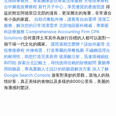
北律師事務所，專業團隊提供專業法律服務
天母按摩療程
台中腳底按摩療程
新竹月子中心，享受優質的產後照護
得
益於附近阿德里亞北部的漫長，更深層次的海灘，非常適合
有小孩的家庭。
自助式餐點外燴，讓賓客自由選擇
清潔工
服務，解決您的日常清潔需求
北部地區眼科權威，專業眼
科診療服務
Comprehensive Accounting Firm CPA
Solutions
任何選擇土耳其作為旅行目標的人都可以面對一
個千禧一代文化的國家。
護照過期怎麼辦？該如何處理
北
投整復療程
外燴佈置，打造專屬的用餐氛圍
不鏽鋼流理台
的耐用性，助您打造完美廚房
玻尿酸注射，迅速填補細紋
和凹陷
探索台北記帳士，尋找值得信賴的財務顧問
重聽專
用助聽器，專為重聽人士設計的助聽器解決方案
深入了解
Google Search Console
遊客對美妙的景觀，當地人的熱
情好客，真正美味的食物以及多樣的8000公里長，美麗的
海灘感到驚訝。