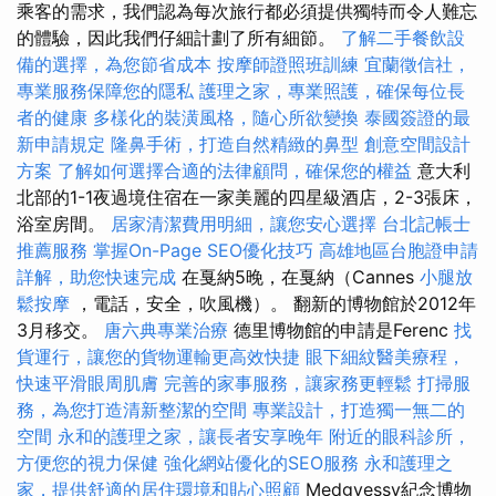
乘客的需求，我們認為每次旅行都必須提供獨特而令人難忘
的體驗，因此我們仔細計劃了所有細節。
了解二手餐飲設
備的選擇，為您節省成本
按摩師證照班訓練
宜蘭徵信社，
專業服務保障您的隱私
護理之家，專業照護，確保每位長
者的健康
多樣化的裝潢風格，隨心所欲變換
泰國簽證的最
新申請規定
隆鼻手術，打造自然精緻的鼻型
創意空間設計
方案
了解如何選擇合適的法律顧問，確保您的權益
意大利
北部的1-1夜過境住宿在一家美麗的四星級酒店，2-3張床，
浴室房間。
居家清潔費用明細，讓您安心選擇
台北記帳士
推薦服務
掌握On-Page SEO優化技巧
高雄地區台胞證申請
詳解，助您快速完成
在戛納5晚，在戛納（Cannes
小腿放
鬆按摩
，電話，安全，吹風機）。 翻新的博物館於2012年
3月移交。
唐六典專業治療
德里博物館的申請是Ferenc
找
貨運行，讓您的貨物運輸更高效快捷
眼下細紋醫美療程，
快速平滑眼周肌膚
完善的家事服務，讓家務更輕鬆
打掃服
務，為您打造清新整潔的空間
專業設計，打造獨一無二的
空間
永和的護理之家，讓長者安享晚年
附近的眼科診所，
方便您的視力保健
強化網站優化的SEO服務
永和護理之
家，提供舒適的居住環境和貼心照顧
Medgyessy紀念博物