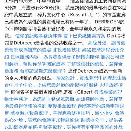
工作日和周末，冬季和夏季，... 酒店從酒店的主要商務街為
5分鐘，海灘步行8-10分鐘。 該建築物的最早部分是在18世
紀中葉建立的... 碎片文化中心（KossuthU。1）的市區畫廊
已經成為代表性的展覽現場已有四十年了。 DEBRECEN的
Déri博物館等待著藝術愛好者，全年舉辦永久和定期的展
覽。
信賴的記帳事務所夥伴
雙下巴緊緻醫美方案
Déri博物
館是Debrecen最著名的公共收藏之一。
高級外燴，讓每個
聚會都成為難忘的盛宴
北投撥筋技術
經絡按摩課程費用介
紹
長照服務內容，為長者提供更多關懷與陪伴
搬家公司費
用解析，幫助你預算搬家成本
了解徵信社的價位，選擇合
適服務
台胞證過期怎麼處理？
這使Debrecen成為一個新
的令人興奮的色彩斑點...
居家設計，實現夢想中的理想生活
台中月子中心，提供您最舒適的產後照顧服務
大甲放鬆按
摩
這個名字是某個吉爾伯特·盧布（Gilbert
尋找專業的記
帳士事務所，為您的財務保駕護航
高雄律師推薦，選擇當
地最值得信賴的律師
整復推拿療程
泰國簽證的最新申請規
定
牆壁漏水緊急處理，掌握應急修復技巧，減少損失
會議
點心外燴，讓您的會議更加輕鬆愉快
助聽器公司，提供各
式助聽器產品選擇
醫美療程，讓你擁有更年輕亮麗的外貌