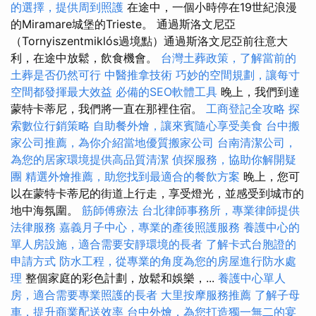
的選擇，提供周到照護
在途中，一個小時停在19世紀浪漫
的Miramare城堡的Trieste。 通過斯洛文尼亞
（Tornyiszentmiklós過境點）通過斯洛文尼亞前往意大
利，在途中放鬆，飲食機會。
台灣土葬政策，了解當前的
土葬是否仍然可行
中醫推拿技術
巧妙的空間規劃，讓每寸
空間都發揮最大效益
必備的SEO軟體工具
晚上，我們到達
蒙特卡蒂尼，我們將一直在那裡住宿。
工商登記全攻略
探
索數位行銷策略
自助餐外燴，讓來賓隨心享受美食
台中搬
家公司推薦，為你介紹當地優質搬家公司
台南清潔公司，
為您的居家環境提供高品質清潔
偵探服務，協助你解開疑
團
精選外燴推薦，助您找到最適合的餐飲方案
晚上，您可
以在蒙特卡蒂尼的街道上行走，享受燈光，並感受到城市的
地中海氛圍。
筋師傅療法
台北律師事務所，專業律師提供
法律服務
嘉義月子中心，專業的產後照護服務
養護中心的
單人房設施，適合需要安靜環境的長者
了解卡式台胞證的
申請方式
防水工程，從專業的角度為您的房屋進行防水處
理
整個家庭的彩色計劃，放鬆和娛樂，...
養護中心單人
房，適合需要專業照護的長者
大里按摩服務推薦
了解子母
車，提升商業配送效率
台中外燴，為您打造獨一無二的宴