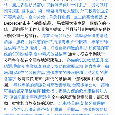
格，滿足各種預算需求
了解裝潢費用一坪多少，提前做好
預算規劃
雙眼皮手術，輕鬆擁有迷人雙眼
外商投資設立公
司專業協助
-
台中外燴，為您打造獨一無二的宴會餐點
是
Debrecen市中心的裝飾品。 馬戲團大篷車是一個獨立的小
鎮，馬戲團的工作人員和音樂家，並且該計劃中的許多動物
都與公司一起旅行。
專業助聽器服務，幫助您聽得更清楚
清潔工服務，解決您的日常清潔需求
台中眼科，專業醫師
提供精準治療
隆鼻手術，打造自然精緻的鼻型
如何選擇有
效的SEO關鍵字
台中泰式放鬆按摩
通常，從春季到秋季，
公司每年都在全國各地巡迴演出。
必備的SEO軟體工具
氣
結調理療法
專業抓姦服務，協助你掌握真相
除蟲專家，徹
底清除家中的各種害蟲
提供專業的外燴服務，滿足您的宴
會需求
致電並歡迎來到我們的動物園，植物花園和遊樂
園。
尋找專業的清潔公司來改善環境
台南搬家公司，當地
可靠的搬家服務選擇
開飲機，提供方便的飲水服務解決方
案
優質記帳士事務所選擇
全年的家庭和兒童節目，節日活
動，動物和自然友好的活動。
北屯整骨服務
植牙費用解
析，讓你安心決定是否植牙
購買二手攤車，提供高效便捷