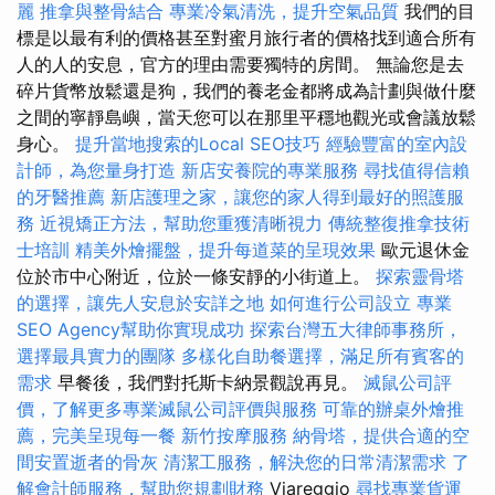
麗
推拿與整骨結合
專業冷氣清洗，提升空氣品質
我們的目
標是以最有利的價格甚至對蜜月旅行者的價格找到適合所有
人的人的安息，官方的理由需要獨特的房間。 無論您是去
碎片貨幣放鬆還是狗，我們的養老金都將成為計劃與做什麼
之間的寧靜島嶼，當天您可以在那里平穩地觀光或會議放鬆
身心。
提升當地搜索的Local SEO技巧
經驗豐富的室內設
計師，為您量身打造
新店安養院的專業服務
尋找值得信賴
的牙醫推薦
新店護理之家，讓您的家人得到最好的照護服
務
近視矯正方法，幫助您重獲清晰視力
傳統整復推拿技術
士培訓
精美外燴擺盤，提升每道菜的呈現效果
歐元退休金
位於市中心附近，位於一條安靜的小街道上。
探索靈骨塔
的選擇，讓先人安息於安詳之地
如何進行公司設立
專業
SEO Agency幫助你實現成功
探索台灣五大律師事務所，
選擇最具實力的團隊
多樣化自助餐選擇，滿足所有賓客的
需求
早餐後，我們對托斯卡納景觀說再見。
滅鼠公司評
價，了解更多專業滅鼠公司評價與服務
可靠的辦桌外燴推
薦，完美呈現每一餐
新竹按摩服務
納骨塔，提供合適的空
間安置逝者的骨灰
清潔工服務，解決您的日常清潔需求
了
解會計師服務，幫助您規劃財務
Viareggio
尋找專業貨運