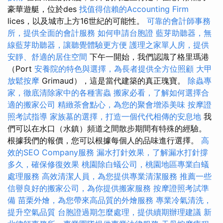
豪華遊艇，位於des
找值得信賴的Accounting Firm
lices，以及城市上方16世紀的可能性。
可靠的會計師事務
所，提供全面的會計服務
如何申請台胞證
藍芽助聽器，無
線藍芽助聽器，讓聽覺體驗更方便
護理之家單人房，提供
安靜、舒適的居住空間
下午一開始，我們認識了格里瑪港
（Port
安養院的特色與選擇，為長者提供全方位照顧
大甲
放鬆按摩
Grimaud），這是當代建築的真正瑰寶。
除蟲專
家，徹底清除家中的各種害蟲
搬家必看，了解如何選擇合
適的搬家公司
精緻茶會點心，為您的聚會增添美味
按摩證
照考試指導
家族墓的選擇，打造一個代代相傳的安息地
我
們可以在水口（水鎮）頻道之間散步期間有特殊的經驗。
根據我們的報價，您可以根據每個人的品味進行選擇。
高
效的SEO Company服務
漏水打針效果，了解漏水打針撐
多久，確保修復效果
桃園除白蟻公司，桃園地區專業白蟻
處理服務
高效清潔人員，為您提供專業清潔服務
推薦一些
信譽良好的搬家公司，為你提供搬家服務
按摩證照考試準
備
苗栗外燴，為您帶來高品質的外燴服務
專業冷氣清洗，
提升空氣品質
台胞證過期怎麼處理，提供續期辦理建議
新