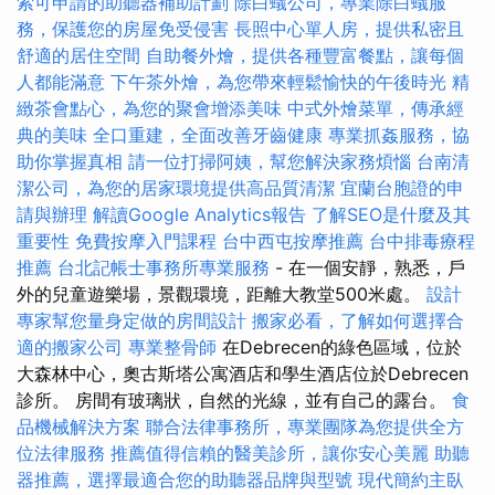
索可申請的助聽器補助計劃
除白蟻公司，專業除白蟻服
務，保護您的房屋免受侵害
長照中心單人房，提供私密且
舒適的居住空間
自助餐外燴，提供各種豐富餐點，讓每個
人都能滿意
下午茶外燴，為您帶來輕鬆愉快的午後時光
精
緻茶會點心，為您的聚會增添美味
中式外燴菜單，傳承經
典的美味
全口重建，全面改善牙齒健康
專業抓姦服務，協
助你掌握真相
請一位打掃阿姨，幫您解決家務煩惱
台南清
潔公司，為您的居家環境提供高品質清潔
宜蘭台胞證的申
請與辦理
解讀Google Analytics報告
了解SEO是什麼及其
重要性
免費按摩入門課程
台中西屯按摩推薦
台中排毒療程
推薦
台北記帳士事務所專業服務
- 在一個安靜，熟悉，戶
外的兒童遊樂場，景觀環境，距離大教堂500米處。
設計
專家幫您量身定做的房間設計
搬家必看，了解如何選擇合
適的搬家公司
專業整骨師
在Debrecen的綠色區域，位於
大森林中心，奧古斯塔公寓酒店和學生酒店位於Debrecen
診所。 房間有玻璃狀，自然的光線，並有自己的露台。
食
品機械解決方案
聯合法律事務所，專業團隊為您提供全方
位法律服務
推薦值得信賴的醫美診所，讓你安心美麗
助聽
器推薦，選擇最適合您的助聽器品牌與型號
現代簡約主臥