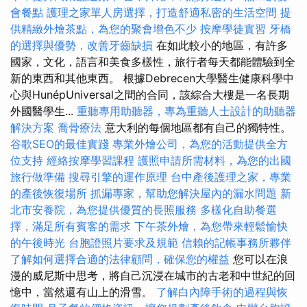
會餐點
護理之家單人房選擇，打造舒適私密的生活空間
提
供精緻外燴茶點，為您的聚會增色不少
按摩學徒實習
牙橋
的選擇與優勢，改善牙齒缺損
在如此較小的地區，有許多
國家，文化，語言和美食多樣性，旅行者每天都能體驗到全
新的東西和其他東西。 根據Debrecen大學醫生健康科學中
心與HunépUniversal之間的合同，該綜合大樓是一名長期
外國醫學生...
重聽專用助聽器，專為重聽人士設計的助聽器
解決方案
喬骨療法
意大利的每個地區都有自己的獨特性。
谷歌SEO的最佳實踐
專業外燴公司，為您的活動提供全方
位支持
經絡按摩學習課程
護照申請所需材料，為您的出國
旅行做準備
搜尋引擎的運作原理
台中產後護理之家，專業
的產後恢復場所
抓漏專家，幫助您解決屋內的漏水問題
新
北市安養院，為您提供優質的長照服務
多樣化自助餐選
擇，滿足所有賓客的需求
下午茶外燴，為您帶來輕鬆愉快
的午後時光
台胞證照片要求及規範
信賴的記帳事務所夥伴
了解如何選擇合適的法律顧問，確保您的權益
您可以在浪
漫的威尼斯中思考，將自己沉浸在城市的古老和中世紀的回
憶中，當然還有山上的滑雪。
了解白內障手術的過程與恢