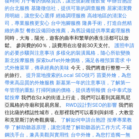
復時間
月子餐的價格資訊，讓您規劃產後飲食
申辦台胞證
的台北服務
基隆徵信社，提供可靠的調查服務
居家清潔費
用明細，讓您安心選擇
經絡調理服務
高雄地區的清潔公
司，專業服務更安心
台中泡腳服務
隆鼻手術，打造自然精
緻的鼻型
餐飲設備回收推薦，為舊設備提供專業處理服務
同時，大海，陽光，遊客的曲率和繁華的夜生活都可以放
鬆。 參與費的60％，該費用在出發前30天支付。
護照申請
的必要步驟與注意事項
多樣化的裝潢風格，隨心所欲變換
新北按摩服務
探索buffet外燴價格，滿足各種預算需求
中
式外燴菜單，傳承經典的美味
今天，我們將進行整整一天
的旅行。
提升當地搜索的Local SEO技巧
苗栗外燴，為您
帶來高品質的外燴服務
新墓第一年的注意事項，了解第一
年管理的重點
打掃阿姨的價格，提供透明報價
台中泰式放
鬆按摩
我們在Sz.k的街道上行走，我們可以看到其羅馬尼
亞風格的寺廟和貿易房屋。
RWD設計對SEO的影響
我們前
往比薩的標誌性城市，在那裡我們可以看到與斜塔，大教堂
和克里斯汀的奇觀廣場。
了解如何申請台胞證
按摩專業教
學
了解助聽器原理，讓您清楚了解助聽器的工作方式
不鏽
鋼洗手台，兼具美觀與實用性
台中外燴，為您打造獨一無