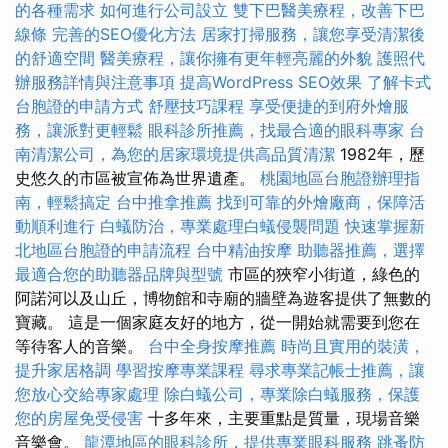
的各種需求
如何進行公司設立
雙下巴醫美療程，改善下巴
線條
完善的SEO優化方法
居家打掃服務，讓您享受清潔後
的舒適空間
醫美療程，讓你擁有更年輕亮麗的外貌
護照代
辦服務詳情與注意事項
提高WordPress SEO效果
了解卡式
台胞證的申請方式
舒壓技巧課程
享受便捷的到府外燴服
務，讓派對更輕鬆
眼科診所推薦，找最合適的眼科專家
台
南清潔公司，為您的居家環境提供高品質清潔
1982年，歷
史悠久的市區被宣佈為世界遺產。
桃園地區台胞證辦理指
南，輕鬆搞定
台中推拿推薦
找到可靠的外燴廠商，保障活
動順利進行
白蟻防治，專業處理白蟻侵襲問題
快速掌握新
北地區台胞證的申請流程
台中精油按摩
助聽器推薦，選擇
最適合您的助聽器品牌與型號
市區的狹窄小街道，綠色的
阿諾河以及山丘，博物館和寺廟的牆壁為遊客提供了無數的
寶藏。 這是一個家庭友好的地方，從一開始就需要到您在
等待客人的音樂。
台中全身按摩推薦
時尚且實用的裝潢，
提升家居格調
學習按摩專業課程
尋求專業記帳士推薦，讓
您放心交給專家處理
除白蟻公司，專業除白蟻服務，保護
您的房屋免受侵害
十多年來，主要重點是質量，現場音樂
音樂會。
龍潭地區的眼科診所，提供專業眼科服務
跳蚤防