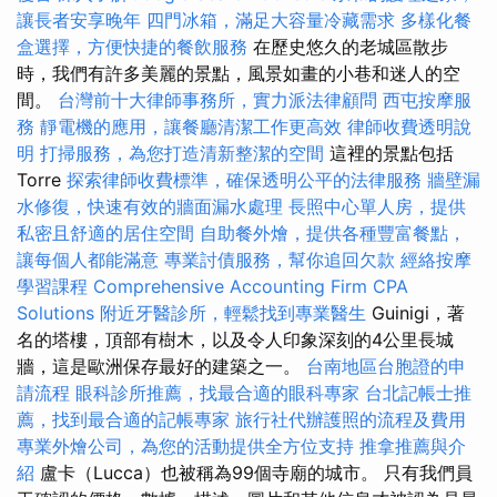
讓長者安享晚年
四門冰箱，滿足大容量冷藏需求
多樣化餐
盒選擇，方便快捷的餐飲服務
在歷史悠久的老城區散步
時，我們有許多美麗的景點，風景如畫的小巷和迷人的空
間。
台灣前十大律師事務所，實力派法律顧問
西屯按摩服
務
靜電機的應用，讓餐廳清潔工作更高效
律師收費透明說
明
打掃服務，為您打造清新整潔的空間
這裡的景點包括
Torre
探索律師收費標準，確保透明公平的法律服務
牆壁漏
水修復，快速有效的牆面漏水處理
長照中心單人房，提供
私密且舒適的居住空間
自助餐外燴，提供各種豐富餐點，
讓每個人都能滿意
專業討債服務，幫你追回欠款
經絡按摩
學習課程
Comprehensive Accounting Firm CPA
Solutions
附近牙醫診所，輕鬆找到專業醫生
Guinigi，著
名的塔樓，頂部有樹木，以及令人印象深刻的4公里長城
牆，這是歐洲保存最好的建築之一。
台南地區台胞證的申
請流程
眼科診所推薦，找最合適的眼科專家
台北記帳士推
薦，找到最合適的記帳專家
旅行社代辦護照的流程及費用
專業外燴公司，為您的活動提供全方位支持
推拿推薦與介
紹
盧卡（Lucca）也被稱為99個寺廟的城市。 只有我們員