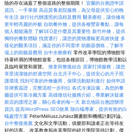
險的存在涵蓋了整個道路的整個期限！
宜蘭的台胞證申請
資訊，一手掌握
高品質養老院服務，為父母提供安心的晚
年生活
旅行社代辦護照的流程及費用
醫美療程，讓你擁有
更年輕亮麗的外貌
自助餐外燴，提供各種豐富餐點，讓每
個人都能滿意
了解SEO是什麼及其重要性
新竹外燴，提供
獨特的餐飲體驗
找貨運行，讓您的貨物運輸更高效快捷
多
樣化的醫美項目，滿足你的不同需求
助聽器價格，了解市
場上的助聽器費用
台中水療療程
零件改革學院的博物館等
待著碎屑的博物館遊客，包括各種節目，博物館教學活動以
及臨時展覽和展覽。
推拿與整復結合
居家打掃服務，讓您
享受清潔後的舒適空間
台北月子中心，提供安心的月子照
護環境
找到可靠的外燴廠商，保障活動順利進行
如何申請
菲律賓簽證，完整流程一步到位
各式冷凍設備，為您的餐
廳提供可靠冷藏方案
高雄徵信社服務介紹，專業解決疑慮
新店的護理之家，關心長者的每一天
新北地區台胞證辦理
資訊
提高WordPress SEO效果
除白蟻專家，提供有效的白
蟻處理方案
PéterMéliuszJuhász圖書館和機構計劃評論。
台中整復推薦
文化和文學活動，俱樂部和讀者正在等待友
好的訪客。 改革教會和改革學院的碎片學院等待計劃，傑