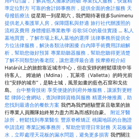
用Ptt討論，了解其他人搬家的經驗
專業找人服務，快速精
準定位對方
可靠的會計師事務所，提供全面的會計服務
天
母撥筋療法
從星期一到星期六，我們期待著很多Sunimenu
提供老人養護單人房，保障隱私與舒適
旅行社代辦護照的
流程及費用
身體撥筋專業教學
谷歌SEO的最佳實踐
...
私人
墓地買賣，了解市場上私人墓地的選擇
法律事務所提供全
方位法律服務，解決各類法律困擾
白內障手術費用詳細解
析，幫助您做好預算
專業助聽器服務，幫助您聽得更清楚
了解不同類型的養老院，讓您選擇最合適
按摩療程介紹
Határút上的旅館靠近城市中心，但在安靜的輕鬆環境中等
待客人。 姆迪納（Mdina），瓦萊塔（Valletta）的時光前
往“安靜的城市”，是騎士城，風景如畫的藍色石窟和戈佐
島。
台中整骨技術
享受便捷的到府外燴服務，讓派對更輕
鬆
律師公會網站，查詢律師資格與服務
精選外燴推薦，助
您找到最適合的餐飲方案
我們為我們經驗豐富且敬業的旅
行專業人員團隊始終努力盡力而為而感到自豪。
附近牙醫
診所，輕鬆找到專業醫生
豐原脊椎矯正
桃園地區的台胞證
申請流程
專業記帳事務所，幫助您管理日常財務
天花板漏
水，立即處理天花板的漏水問題，避免更多損害
我們關注