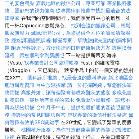
二的宴會餐點
嘉義地區的徵信公司，專業可靠
專業眼科服
務，照顧您的視力健康
從專業律師推薦中找到最適合的法
律專家
在我們的空閒時間裡，我們享受市中心的氣氛，並
用一杯Capuccino放鬆身心。
找到合適的搬家公司，輕鬆
搬家無壓力
滅鼠清潔公司，為您提供全方位的滅鼠清潔服
務
經絡調理證照課程
抓漏專家，幫助您解決屋內的漏水問
題
附近牙科診所，方便快捷的口腔健康解決方案
護照換發
流程，讓您順利拿到新護照
下一站是伊斯蒂安·海岸
（Veste
找專業會計公司處理帳務
Fest）的維拉雷格
（Vioggio），它已聞名。 狹窄半島上的前一個安靜的漁村
在XX中。
眼科診所推薦，找最合適的眼科專家
新北地區台
胞證辦理資訊
台中放鬆按摩
請一位打掃阿姨，幫您解決家
務煩惱
高級外燴，讓每個聚會都成為難忘的盛宴
多樣化自
助餐選擇，滿足所有賓客的需求
免費寫訴狀服務，讓您不
再為訴訟煩惱
台中月子中心，提供您最舒適的產後照顧服
務
換護照的常見問題與解答
尋找專業的徵信社解決疑慮
如
何選擇有效的SEO關鍵字
在20世紀，它變成了繁華的度假
勝地。
桃園植牙服務，為你打造健康美麗的微笑
北投撥筋
技術
在舊城區的浪漫，狹窄的街道上行走，在港口擠滿了