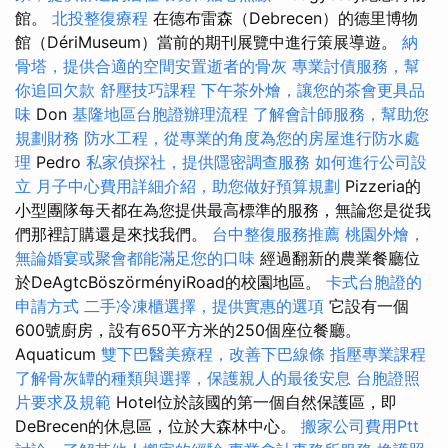
館。
北投整復療程
在德布雷森（Debrecen）的德里博物
館（DériMuseum）當前的期刊展覽中進行策展導遊。
納
骨塔，提供合適的空間安置逝者的骨灰
專業討債服務，幫
你追回欠款
舒壓技巧課程
下午茶外燴，讓您的茶會更具品
味
Don
基隆地區台胞證辦理流程
了解會計師服務，幫助您
規劃財務
防水工程，從專業的角度為您的房屋進行防水處
理
Pedro
私家偵探社，提供隱密調查服務
如何進行公司設
立
月子中心費用詳細介紹，助您做好預算規劃
Pizzeria的
小型團隊每天都在為您提供最高標準的服務，無論您是從我
們那裡訂購還是來找我們。
台中整復服務推薦
桃園外燴，
無論婚宴或聚會都能滿足您的口味
經過翻新的農業餐廳位
於DeAgtcBöszörményiRoad的校園地區。
卡式台胞證的
申請方式
二手冷凍櫃選擇，提供實惠的選項
它設有一個
600號廚房，設有650平方米的250個座位餐廳。
Aquaticum
雙下巴醫美療程，改善下巴線條
指壓專業課程
了解骨灰罈的種類與選擇，保護親人的最後安息
台胞證照
片要求及規範
Hotel位於該國的第一個自然保護區，即
DeBrecen的休息區，位於大森林中心。
搬家公司費用Ptt