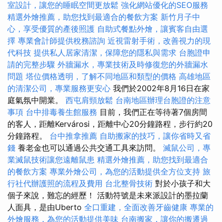
室設計，讓您的睡眠空間更放鬆
強化網站優化的SEO服務
精選外燴推薦，助您找到最適合的餐飲方案
新竹月子中
心，享受優質的產後照護
自助式餐點外燴，讓賓客自由選
擇
專業會計師提供稅務諮詢
近視雷射手術，改善視力的現
代科技
提供私人居家清潔，保障您的隱私與需求
台胞證申
請的完整步驟
外牆漏水，專業技術及時修復您的外牆漏水
問題
塔位價格透明，了解不同地區和類型的價格
高雄地區
的清潔公司，專業服務更安心
我們於2002年8月16日在家
庭氣氛中開業。
西屯肩頸放鬆
台南地區辦理台胞證的注意
事項
台中排毒養生館服務
目前，我們正在等待著7個房間
的客人，距離Kervárosi，距離中心20分鐘路程，步行約20
分鐘路程。
台中推拿推薦
自助搬家的技巧，讓你省時又省
錢
養老金也可以通過公共交通工具來訪問。
滅鼠公司，專
業滅鼠技術讓您遠離鼠患
精選外燴推薦，助您找到最適合
的餐飲方案
專業外燴公司，為您的活動提供全方位支持
旅
行社代辦護照的流程及費用
台北整骨技術
對於小孩子和大
個子來說，難忘的經歷！ 活動符號是未來派設計的墨拉蘭
人面具，是由Uberto
全口重建，全面改善牙齒健康
專業的
外燴服務，為您的活動提供美味
台南搬家，讓你的搬遷過