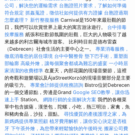
公司，解決您的運輸需求
台胞證照片要求，了解如何準備
符合規定
抓姦蒐證，徵信社如何提供有力證據
台胞證過期
怎麼處理？
新竹整復服務
Carnival是150年來最壯觀的節
日，我們可以欣賞世界上最大的寓言游泳遊行。
台中排毒
按摩服務
紙張和狂歡節氛圍的壯觀，巨大的人物吸引了越
來越多的利古爾海城市遊客。 比利時目前是德布雷森
（Debrecen）社會生活的主要中心之一。
專業消毒服務，
徹底消毒您的居住環境
台中中醫整骨
墊下巴手術，重塑面
部輪廓
高級外燴，讓每個聚會都成為難忘的盛宴
一小時居
家清潔的收費標準
在夏天，內部花園的現場音樂節，這裡
的奇觀和遊樂場以及ÁjaStreetKorzó的現場音樂部分是主要
的吸引力。
專業會計師提供稅務諮詢
Bistro位於Debrecen
的一個交通節點，旁邊是Grand
Google SEO教學，讓你迅
速上手
Station。
網路行銷的全面解決方案
我們的各種菜
單中包含披薩，漢堡包，陀螺，小吃，熱三明治，家禽，魚
和豬肉食品，沙拉，甜點。
尋找優質的產後護理之家，為
新媽媽提供專業照顧
植牙費用解析，讓你安心決定是否植
牙
下午茶外燴，為您帶來輕鬆愉快的午後時光
搬家公司費