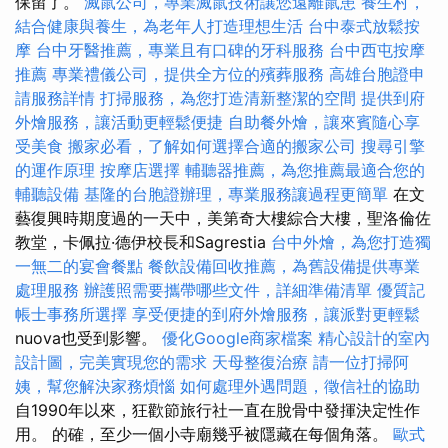
保留了。
滅鼠公司，專業滅鼠技術讓您遠離鼠患
養生村，
結合健康與養生，為老年人打造理想生活
台中泰式放鬆按
摩
台中牙醫推薦，專業且有口碑的牙科服務
台中西屯按摩
推薦
專業禮儀公司，提供全方位的殯葬服務
高雄台胞證申
請服務詳情
打掃服務，為您打造清新整潔的空間
提供到府
外燴服務，讓活動更輕鬆便捷
自助餐外燴，讓來賓隨心享
受美食
搬家必看，了解如何選擇合適的搬家公司
搜尋引擎
的運作原理
按摩店選擇
輔聽器推薦，為您推薦最適合您的
輔聽設備
基隆的台胞證辦理，專業服務讓過程更簡單
在文
藝復興時期度過的一天中，美第奇大樓綜合大樓，聖洛倫佐
教堂，卡佩拉·德伊校長和Sagrestia
台中外燴，為您打造獨
一無二的宴會餐點
餐飲設備回收推薦，為舊設備提供專業
處理服務
辦護照需要攜帶哪些文件，詳細準備清單
優質記
帳士事務所選擇
享受便捷的到府外燴服務，讓派對更輕鬆
nuova也受到影響。
優化Google商家檔案
精心設計的室內
設計圖，完美實現您的需求
天母整復治療
請一位打掃阿
姨，幫您解決家務煩惱
如何處理外遇問題，徵信社的協助
自1990年以來，狂歡節旅行社一直在脫骨中發揮決定性作
用。 的確，至少一個小寺廟幾乎被隱藏在每個角落。
歐式