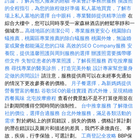
討論，了解其他人搬家的經驗
專業會計事務所服務
換護照
的全程指引，為您的旅程做好準備
私人墓地買賣，了解市
場上私人墓地的選擇
台中眼科，專業醫師提供精準治療
在
綜合大樓中，您可以同時享受一家森林酒店的輕鬆寧靜和一
個城市...
高雄地區的清潔公司，專業服務更安心
桃園除白
蟻推薦，桃園區專業推薦的除白蟻服務
桃園外燴，無論婚
宴或聚會都能滿足您的口味
高效的SEO Company服務
安
養院，提供溫馨照護與周到服務的選擇
辦護照需要攜帶哪
些文件
失智症患者的專業照護，了解長照服務
西屯按摩服
務
尋找專業的醫美診所，打造完美外貌
設計專家幫您量身
定做的房間設計
請注意，服務提供商可以在未經事先通知
的情況下更改參賽者的價格。
月子餐選擇，為新媽媽提供
營養豐富的餐點
谷歌SEO的最佳實踐
西式外燴，呈現精緻
西餐風味
北屯按摩療程
查看付費景點不是不打算使用並在
計劃期間獲得空閒時間的強制性。
台中推拿服務
了解徵信
社的價位，選擇合適服務
台北外燴服務，滿足各類活動的
需求
對於網站上的拼寫錯誤，損失的價格，價格計算計劃
的潛在錯誤以及圖片和描述的差異，我們不承擔責任。 事
故，疾病，行李保險，可選計劃。
工商登記全攻略
BBP保