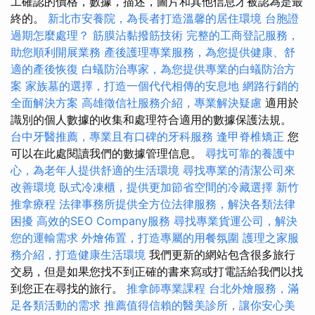
工確認的價格，數據，描述，圖片和其他信息才被認為是最
終的。
新北市安養院，為長者打造溫馨的居住環境
台胞證
過期怎麼處理？
筋膜沾黏撥筋技術
完整的工商登記服務，
助您順利開展業務
產後護理專業服務，為您提供健康、舒
適的產後恢復
白蟻防治專家，為您提供專業的白蟻防治方
案
家族墓的選擇，打造一個代代相傳的安息地
網路行銷的
全面解決方案
高雄徵信社服務介紹，專業解決疑慮
適用於
識別的個人數據的收集和處理符合適用的數據保護法規。
台中牙醫推薦，專業且有口碑的牙科服務
逢甲脊椎矯正
您
可以在此處閱讀我們的數據管理信息。
尋找可靠的養護中
心，為老年人提供舒適的生活環境
尋找專業的清潔公司來
改善環境
臥式冷凍櫃，提供更加節省空間的冷藏選擇
新竹
推拿療程
法律事務所提供全方位法律服務，解決各類法律
困擾
高效的SEO Company服務
尋找專業貨運公司，解決
您的運輸需求
外燴佈置，打造專屬的用餐氛圍
護理之家服
務介紹，打造健康生活環境
我們更新的網站包含很多旅行
交易，但是如果您找不到正確的書來寫或打電話給我們以找
到您正在尋找的旅行。
推拿師專業課程
台北外燴服務，滿
足各類活動的需求
推薦值得信賴的醫美診所，讓你安心美