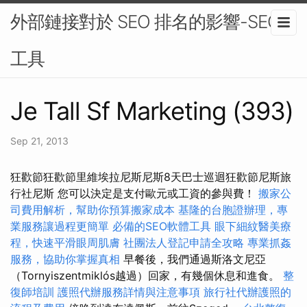
外部鏈接對於 SEO 排名的影響-SEO
工具
Je Tall Sf Marketing (393)
Sep 21, 2013
狂歡節狂歡節里維埃拉尼斯尼斯8天巴士巡迴狂歡節尼斯旅
行社尼斯 您可以決定是支付歐元或工資的參與費！
搬家公
司費用解析，幫助你預算搬家成本
基隆的台胞證辦理，專
業服務讓過程更簡單
必備的SEO軟體工具
眼下細紋醫美療
程，快速平滑眼周肌膚
社團法人登記申請全攻略
專業抓姦
服務，協助你掌握真相
早餐後，我們通過斯洛文尼亞
（Tornyiszentmiklós越過）回家，有幾個休息和進食。
整
復師培訓
護照代辦服務詳情與注意事項
旅行社代辦護照的