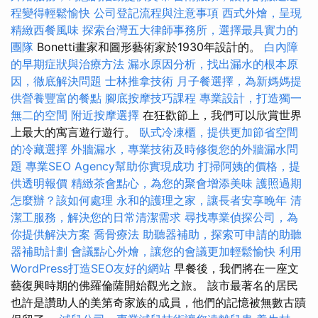
程變得輕鬆愉快
公司登記流程與注意事項
西式外燴，呈現
精緻西餐風味
探索台灣五大律師事務所，選擇最具實力的
團隊
Bonetti畫家和圖形藝術家於1930年設計的。
白內障
的早期症狀與治療方法
漏水原因分析，找出漏水的根本原
因，徹底解決問題
士林推拿技術
月子餐選擇，為新媽媽提
供營養豐富的餐點
腳底按摩技巧課程
專業設計，打造獨一
無二的空間
附近按摩選擇
在狂歡節上，我們可以欣賞世界
上最大的寓言遊行遊行。
臥式冷凍櫃，提供更加節省空間
的冷藏選擇
外牆漏水，專業技術及時修復您的外牆漏水問
題
專業SEO Agency幫助你實現成功
打掃阿姨的價格，提
供透明報價
精緻茶會點心，為您的聚會增添美味
護照過期
怎麼辦？該如何處理
永和的護理之家，讓長者安享晚年
清
潔工服務，解決您的日常清潔需求
尋找專業偵探公司，為
你提供解決方案
喬骨療法
助聽器補助，探索可申請的助聽
器補助計劃
會議點心外燴，讓您的會議更加輕鬆愉快
利用
WordPress打造SEO友好的網站
早餐後，我們將在一座文
藝復興時期的佛羅倫薩開始觀光之旅。 該市最著名的居民
也許是讚助人的美第奇家族的成員，他們的記憶被無數古蹟