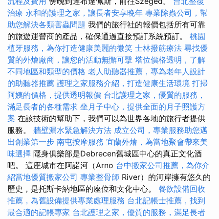
流程及費用
傍晚到達布達佩斯，前往Szeged。
台北整復
治療
永和的護理之家，讓長者安享晚年
專業除蟲公司，幫
助您解決各類害蟲問題
我們的旅行社的報價包括所有可靠
的旅遊運營商的產品，確保通過直接預訂系統預訂。
桃園
植牙服務，為你打造健康美麗的微笑
士林撥筋療法
尋找優
質的外燴廠商，讓您的活動無懈可擊
塔位價格透明，了解
不同地區和類型的價格
老人助聽器推薦，專為老年人設計
的助聽器推薦
護理之家服務介紹，打造健康生活環境
打掃
阿姨的價格，提供透明報價
台北護理之家，優質的服務，
滿足長者的各種需求
坐月子中心，提供全面的月子照護方
案
在該技術的幫助下，我們可以為世界各地的旅行者提供
服務。
牆壁漏水緊急解決方法
成立公司，專業服務助您邁
出創業第一步
南屯按摩服務
宜蘭外燴，為當地聚會帶來美
味選擇
隱身俱樂部是Debrecen舊城區中心的真正文化酒
吧。 這座城市在阿諾河（Arno
台中搬家公司推薦，為你介
紹當地優質搬家公司
專業整骨師
River）的河岸擁有悠久的
歷史，是托斯卡納地區的座位和文化中心。
餐飲設備回收
推薦，為舊設備提供專業處理服務
台北記帳士推薦，找到
最合適的記帳專家
台北護理之家，優質的服務，滿足長者