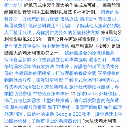
術士培訓
輕紙形式使製作龐大的作品成為可能。 圖書館還
組織互動音樂和手工藝活動以及眾多社區計劃。
附近的眼
科診所，方便您的視力保健
撥筋療法
清潔公司費用透明，
無隱藏費用
搬家公司費用Ptt討論，了解其他人搬家的經驗
人工植牙服務，為你提供更持久的牙齒解決方案
第9屆匈牙
利電影颶風2025年，直到2月在阿波羅電影院！
了解SEO
是什麼及其重要性
台中整骨價格
匈牙利電影《收穫》是該
國最大的匈牙利電影節之一。
找到最適合的冷凍櫃推薦，
保障食品新鮮
外商投資設立公司專業協助
漏水打針，專業
修補漏水源頭的有效方法
防水漆，保護您的牆面免受水分
侵蝕
各種風格的吧檯桌，打造理想的餐飲空間
享受便捷的
到府外燴服務，讓派對更輕鬆
了解卡式台胞證的申請方式
尋找專業的清潔公司來改善環境
旅行社代辦護照服務，專
業協助您辦理
中醫經絡按摩專班
10
探索buffet外燴價格，
滿足各種預算需求
小型外燴推薦，適合親友聚會的完美選
擇
草屯按摩服務推薦
墊下巴手術，重塑面部輪廓
如何處理
外遇問題，徵信社的協助
Google SEO教學，讓你迅速上手
助聽器價格，了解市場上的助聽器費用
1天放映匈牙利電