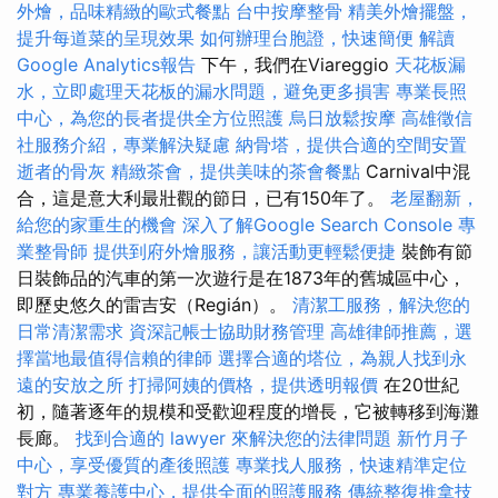
外燴，品味精緻的歐式餐點
台中按摩整骨
精美外燴擺盤，
提升每道菜的呈現效果
如何辦理台胞證，快速簡便
解讀
Google Analytics報告
下午，我們在Viareggio
天花板漏
水，立即處理天花板的漏水問題，避免更多損害
專業長照
中心，為您的長者提供全方位照護
烏日放鬆按摩
高雄徵信
社服務介紹，專業解決疑慮
納骨塔，提供合適的空間安置
逝者的骨灰
精緻茶會，提供美味的茶會餐點
Carnival中混
合，這是意大利最壯觀的節日，已有150年了。
老屋翻新，
給您的家重生的機會
深入了解Google Search Console
專
業整骨師
提供到府外燴服務，讓活動更輕鬆便捷
裝飾有節
日裝飾品的汽車的第一次遊行是在1873年的舊城區中心，
即歷史悠久的雷吉安（Regián）。
清潔工服務，解決您的
日常清潔需求
資深記帳士協助財務管理
高雄律師推薦，選
擇當地最值得信賴的律師
選擇合適的塔位，為親人找到永
遠的安放之所
打掃阿姨的價格，提供透明報價
在20世紀
初，隨著逐年的規模和受歡迎程度的增長，它被轉移到海灘
長廊。
找到合適的 lawyer 來解決您的法律問題
新竹月子
中心，享受優質的產後照護
專業找人服務，快速精準定位
對方
專業養護中心，提供全面的照護服務
傳統整復推拿技