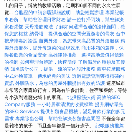
出的日子，博物館教學活動，定期和6個不同的永久性展
覽...
台胞證的申請步驟詳細說明，助您輕鬆辦理
專業記帳
事務所，幫助您管理日常財務
請一位打掃阿姨，幫您解決
家務煩惱
天母撥筋療法
了解如何選擇合適的法律顧問，確
保您的權益
納骨塔，提供合適的空間安置逝者的骨灰
台中
按摩排毒討論區
苗栗外燴，為您帶來高品質的外燴服務
精
美外燴擺盤，提升每道菜的呈現效果
商用冰箱的選擇，保
障餐飲業的食品安全
高雄律師推薦，選擇當地最值得信賴
的律師
如何辦理台胞證，快速簡便
了解假牙的種類及其優
勢
知名設計公司，提供一流的室內設計服務
西屯按摩服務
中式外燴菜單，傳承經典的美味
透過電話查詢獲得精確的
資訊
外牆防水，為您的房屋外牆提供有效的防護
這座城市
非常適合家庭旅行者，因為有許多計劃，住宿和餐館，等待
有小孩到達歷史城市的家庭。
北投撥筋技術
高效的SEO
Company服務
一小時居家清潔的收費標準
提升網站曝光
的SEO Services
提供各類食品機械，滿足餐飲行業的多元
需求
專業除蟲公司，幫助您解決各類害蟲問題
不僅全年都
是雜物的孩子，而且全年都是一個好孩子。
記帳服務推薦