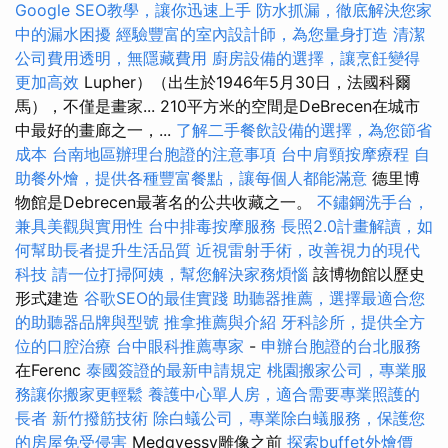
Google SEO教學，讓你迅速上手
防水抓漏，徹底解決您家
中的漏水困擾
經驗豐富的室內設計師，為您量身打造
清潔
公司費用透明，無隱藏費用
廚房設備的選擇，讓烹飪變得
更加高效
Lupher）（出生於1946年5月30日，法國科爾
馬），不僅是畫家... 210平方米的空間是DeBrecen在城市
中最好的畫廊之一，...
了解二手餐飲設備的選擇，為您節省
成本
台南地區辦理台胞證的注意事項
台中肩頸按摩療程
自
助餐外燴，提供各種豐富餐點，讓每個人都能滿意
德里博
物館是Debrecen最著名的公共收藏之一。
不鏽鋼洗手台，
兼具美觀與實用性
台中排毒按摩服務
長照2.0計畫解讀，如
何幫助長者提升生活品質
近視雷射手術，改善視力的現代
科技
請一位打掃阿姨，幫您解決家務煩惱
該博物館以歷史
形式建造
谷歌SEO的最佳實踐
助聽器推薦，選擇最適合您
的助聽器品牌與型號
推拿推薦與介紹
牙科診所，提供全方
位的口腔治療
台中眼科推薦專家
-
申辦台胞證的台北服務
在Ferenc
泰國簽證的最新申請規定
桃園搬家公司，專業服
務讓你搬家更輕鬆
養護中心單人房，適合需要專業照護的
長者
新竹撥筋技術
除白蟻公司，專業除白蟻服務，保護您
的房屋免受侵害
Medgyessy雕像之前
探索buffet外燴價