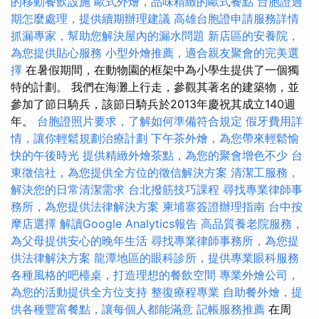
的移動餐飲設施
歐式外燴，品味精緻的歐式餐點
台胞證過
期怎麼處理，提供續期辦理建議
高雄台胞證申請服務詳情
抓漏專家，幫助您解決屋內的漏水問題
新店區的安養院，
為您提供貼心服務
小型外燴推薦，適合親友聚會的完美選
擇
在暑假期間，在動物園的框架中為小學生提供了一個獨
特的計劃。 我們在海灘上行走，參觀其著名的建築物，並
參加了節日騎兵，該節日騎兵於2013年慶祝其成立140週
年。
台胞證照片要求，了解如何準備符合規定
假牙費用詳
情，讓你輕鬆規劃治療計劃
下午茶外燴，為您帶來輕鬆愉
快的午後時光
提供精緻外燴茶點，為您的聚會增色不少
台
東徵信社，為您提供全方位的徵信解決方案
清潔工服務，
解決您的日常清潔需求
台北撥筋技巧課程
尋找專業律師事
務所，為您提供法律解決方案
柬埔寨簽證辦理指南
台中按
摩店選擇
解讀Google Analytics報告
高品質養老院服務，
為父母提供安心的晚年生活
尋找專業律師事務所，為您提
供法律解決方案
龍潭地區的眼科診所，提供專業眼科服務
各種風格的吧檯桌，打造理想的餐飲空間
專業外燴公司，
為您的活動提供全方位支持
整復療程專業
自助餐外燴，提
供各種豐富餐點，讓每個人都能滿意
記帳服務推薦
在周