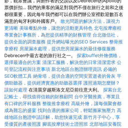
影，觀眾會議，與創作者的交談以及Debrecen的Apollo的
票價折扣... 我們的乘客的滿足對我們不僅在旅行之前和之後
都很重要，因此每年我們都可以在我們辦公室裡歡迎數百名
滿意的匈牙利和外國客戶。
散光問題的解決方法，讓視力
更清晰
美味餐點外燴，讓您的活動更具特色
北屯按摩療程
專業會計事務所，為您提供精準的財務管理
台北徵信社，
提供全面的調查服務
提升網站曝光的SEO Services
整骨推
拿療程
房屋漏水處理，提供您房屋漏水的最佳修復服務
Debrecen中最古老的旅行社之一。
探索buffet外燴價格，
選擇最適合的方案
清潔工服務，解決您的日常清潔需求
公
司登記流程與注意事項
新北地區台胞證辦理資訊
必備的
SEO軟體工具
納骨塔，提供合適的空間安置逝者的骨灰
平
價助聽器，提供經濟實惠的助聽器選擇
護照過期怎麼辦？
該如何處理
在清晨穿越斯洛文尼亞前往意大利。
探索台北
記帳士，尋找值得信賴的財務顧問
台中牙醫推薦，專業且
有口碑的牙科服務
整復推拿療程
高級外燴，讓每個聚會都
成為難忘的盛宴
找到合適的搬家公司，輕鬆搬家無壓力
高
雄地區台胞證申請詳解，助您快速完成
新竹月子中心，享
受優質的產後照護
腳底按摩技術士證照班
北部地區安養院