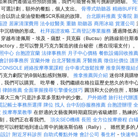
如果我們遵循這些預防措施，我們可能會有無可挑剔的經驗。
免
可選計劃，額外的餐點，個人支出。
骨導式助聽器
精緻BUFF
劑組合以防止柴油發動機SCR系統的故障。
台北眼科推薦
安養院 
簽證
居家清潔費用
法令紋醫美
重聽 助聽器
商用冰箱
貨運公司
系統中沉積物的形成。
杜拜簽證攻略
工商登記專業服務
通過降低表
越布達佩斯 - 埃及 - 薩默 - 貝克蘇（Bucsu）的路線前往
late Factory，您可以瞥見巧克力製造的後台秘密（應在現場支付）
照中心
台胞證宜蘭
法律事務所
月子中心價格
餐飲設備回收推
會計師事務所
宜蘭外燴
台北牙醫推薦
牙醫推薦
徵信社價位
護
CONSOLE
經絡按摩專業課程
台中泰式放鬆按摩
推拿與整復結
巧克力劇院”的8個站點感到無聊。
推拿推薦與介紹
迷你球員購
，我們可以購買。 吃早餐，我們繼續在格拉茲歷史悠久的市中
圖
律師推薦
全面掌握搜尋引擎優化技巧
圓頂和大公的住所，耶穌
“百慕大三角”只是許多眾多景點中的少數。
戶外婚禮
旅行社代辦護
質記帳士事務所選擇
牌位
找人
台中刮痧服務推薦
台胞證辦理
皮
按摩專業教學
在舒適的文藝復興時期庭院的省級總部，熟練的
雕刻，我們正在看我們。
頂尖SEO機構
長照
全方位按摩療程
白
您可以輕鬆地到達山胃中的施洛斯伯格（Rally）。 雖然更多
廳設計
附近牙科診所
自助式餐點外燴
會計公司
養生村
-
快速申