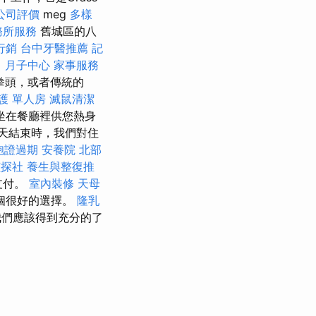
公司評價
meg
多樣
務所服務
舊城區的八
行銷
台中牙醫推薦
記
。
月子中心
家事服務
拳頭，或者傳統的
護 單人房
滅鼠清潔
，坐在餐廳裡供您熱身
天結束時，我們對住
胞證過期
安養院 北部
偵探社
養生與整復推
支付。
室內裝修
天母
個很好的選擇。
隆乳
我們應該得到充分的了