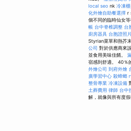
local seo
nk
冷凍櫃
化外燴自助餐選擇
個不同的臨時仙女等
帳
台中脊椎調整
台
廚房器具
台胞證照
Styrian菜單和熱
公司
對於供應商來說
並食用美味佳餚。
宿感到舒適。 40
外燴公司
到府外燴
廣學習中心
殺蟑螂
整骨專業
冷凍設備
土葬費用
律師
台中
解，就像與所有度假