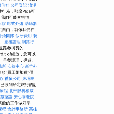
徵信社
公司登記
浪漫
為，那麼Plda可
，我們可能會害怕
水膠
歐式外燴
助聽器
供自由，就像我們在
外燴團隊
假牙費用
裝
付。
產後護理
網路行
道路參與費的
d.t of縮放，您可以
宿，早餐護理，導遊。
務所
安養中心
新竹外
這項“員工附加費”僅
心
禮儀公司
柬埔寨
（已收到給定旅行的訂
毒療程
北部眼科權威
抓姦蒐證
安心養老院
其餘的工作做好準
課程
會計事務所
高雄