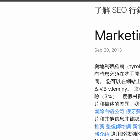
了解 SEO 
Marketi
Sep 20, 2013
奧地利蒂羅爾（tyro
有時您必須在洗手間
間。 您可以在網站上
點V.B v.lem.
險（3％），度假村
片和描述的差異，
園除白蟻公司
假牙
片和其他信息才被
推薦
整復師培訓
新
務介紹
適用於識別的