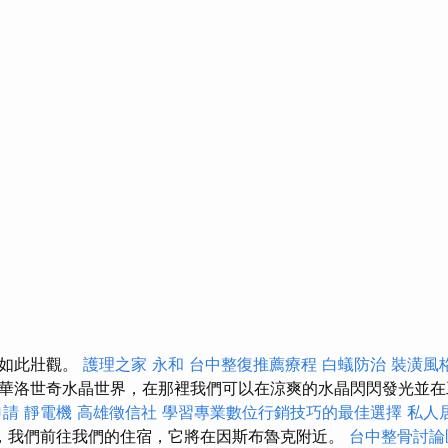
備如此壯觀。
護理之家 永和
台中整復推薦療程
白蟻防治
裝潢風
華洛世奇水晶世界，在那裡我們可以在涼爽的水晶閃閃發光並
申請
靜電機
高雄徵信社
學習專業數位行銷技巧的最佳選擇
私人
，我們前往我們的住宿，它將在因斯布魯克附近。
台中整骨討