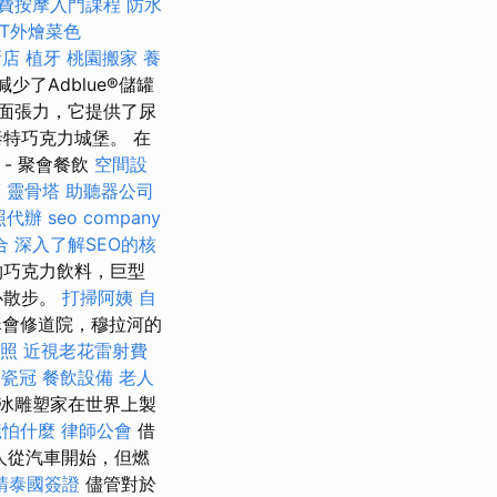
費按摩入門課程
防水
ET外燴菜色
新店
植牙
桃園搬家
養
減少了Adblue®儲罐
面張力，它提供了尿
斯泰特巧克力城堡。 在
。 - 聚會餐飲
空間設
薦
靈骨塔
助聽器公司
照代辦
seo company
合
深入了解SEO的核
物巧克力飲料，巨型
心散步。
打掃阿姨
自
會修道院，穆拉河的
照
近視老花雷射費
全瓷冠
餐飲設備
老人
冰雕塑家在世界上製
蟻怕什麼
律師公會
借
的人從汽車開始，但燃
請泰國簽證
儘管對於