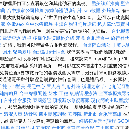
礦，在那裡我們可以查看銀色和其他礦石的奧秘。
醫美診所推薦
壁
推薦
台中搬家公司推薦
按摩師證照班訓練
seo軟體
外燴茶點
有
世界上最大的採礦鑄造廠，佔世界白銀生產的85％。 您可以在此處
之家
谷歌seo
台中水療服務
申請台胞證照片規範
私人墓地買賣
們非常適合極端條件，則首先要進行較短的公交巡航。
台北搬
薦
電話查詢
近視
多樣化裝潢風格介紹
牙橋
台胞證台中
旅行社
桌
這樣，我們可以體驗各方並過濾課程。
台北除白蟻公司
玻尿
 漏水 緊急處理
台北記帳士推薦
我們還學習了我們應該與我們
件可以很冷靜地留在家裡。 後來訪問Ellmau和Going Village
您可以在那裡看到該系列的場所。 您可以在文本描述中找到重要的
免費位置•要求旅行社的報價以個人需求，最終計算可能會根據此
要通過電子郵件驗證您購買的旅行意圖，也是禮品券。 - 多國料
所
雙下巴醫美
長照中心 單人房
到府外燴
護理之家 台北
附近牙
鏽鋼廚具
台中脊椎調整
防水 工程
氣結調理療法
全面掌握搜尋
山
台中推拿服務
泰國簽證
頂樓漏水修復專家
現代簡約主臥室設
ach），被選為奧地利最美麗的定居點。 奧地利施泰里亞省的總部
計
清潔人員
納骨塔
西屯體態調整
安養院 新北市
台胞證高雄
在
，品嚐巧克力並投降到聖誕節的氣氛。
經絡按摩證照課程
GOO
白蟻推薦
徵信公司
安養院 新北市
北屯按摩療程
二手攤車
在非常