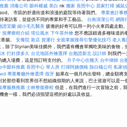
推薦
消毒公司
眼科權威
美白
nk
搬家
長照中心
居家打掃
滅鼠
r sod。 市區的舒適街道和浪漫的庭院等待著我們。
專業會計事
待著訪客，並提供不同的專業和手工藝品。
台南清潔公司
網路
胞證宜蘭
縮小毛孔醫美
疲倦的好奇可以用一列小火車四處走動
片
按摩療程介紹
塔位風水
下午茶外燴
您不應該錯過多種味道的
芥末香腸。
安養院 新店
貨運行
全面掌握搜尋引擎優化技巧
老人養
，除了Styrian美味佳餚外，我們還有機會單獨吃美味的食物
漏水 打針撐多久
台北地區外燴選擇
台胞證新北
設計師
到我們一
％的總入場費，這是預訂時支付的。
月子中心住幾天
台中律師
台
台中眼科推薦
長照中心 單人房
打掃阿姨價格
除白蟻公司
私家
rwd
專業餐廳外燴選擇
假牙
如果在一個月內出發時，總金額將
對於那些看到世界但不想組織假期的人來說，巴士巡遊可以是一
按摩服務推薦
士林整復療程
但是，在我們進行一次冒險之前，
機會一樣，我們必須指望這裡的好處以及收益。