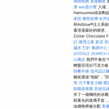
律師推薦
老屋翻新
漆
seo是什麼
入場，
Hamoumes添加
老院
腳部按摩
杜拜
和Adblue®注入
素溶液最好的噴塗。 穿
Zotter Choco
計
護理之家 新店
長
漏水 打針
養護中心
GOOGLE SEARCH 
心概念
我們不會在“
轉盤呈現出巧克力板
助餐外燴
室內設計
藝術屋或“地獄”，
用
月子餐多少錢
優
助聽器推薦
音波拉
作了一個獨特的冰
助著名的玻璃手套，
油價格將被分配
客