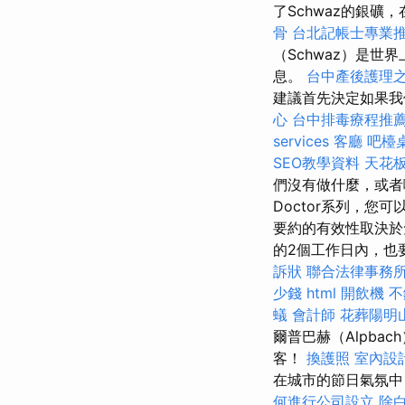
了Schwaz的銀
骨
台北記帳士專業
（Schwaz）是
息。
台中產後護理
建議首先決定如果我
心
台中排毒療程推
services
客廳
吧檯
SEO教學資料
天花板
們沒有做什麼，或者哪些配
Doctor系列，
要約的有效性取決於
的2個工作日內，也
訴狀
聯合法律事務
少錢
html
開飲機
不
蟻
會計師
花葬陽明
爾普巴赫（Alpb
客！
換護照
室內設
在城市的節日氣氛中
何進行公司設立
除