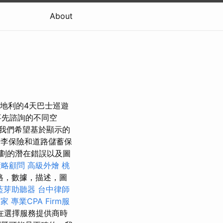
About
y）奧地利的4天巴士巡遊
事先諮詢的不同空
，我們希望基於顯示的
病，行李保險和道路儲蓄保
計劃的潛在錯誤以及圖
策略顧問
高級外燴
桃
格，數據，描述，圖
藍芽助聽器
台中律師
之家
專業CPA Firm服
在選擇服務提供商時