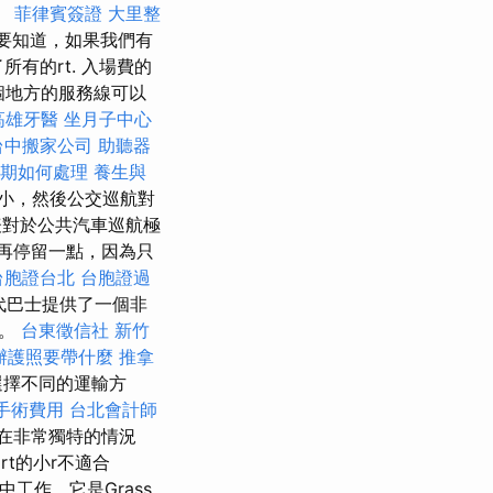
。
菲律賓簽證
大里整
是要知道，如果我們有
了所有的rt. 入場費的
個地方的服務線可以
高雄牙醫
坐月子中心
台中搬家公司
助聽器
期如何處理
養生與
們開始小，然後公交巡航對
對於公共汽車巡航極
再停留一點，因為只
台胞證台北
台胞證過
代巴士提供了一個非
多。
台東徵信社
新竹
辦護照要帶什麼
推拿
選擇不同的運輸方
手術費用
台北會計師
在非常獨特的情況
rt的小r不適合
lod中工作，它是Grass