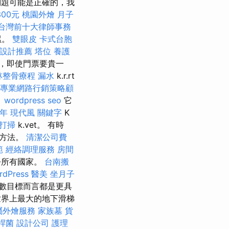
題可能是正確的，我
00元
桃園外燴
月子
台灣前十大律師事務
累。
雙眼皮
卡式台胞
設計推薦
塔位
養護
，即使門票要貴一
林整骨療程
漏水
k.r.rt
專業網路行銷策略顧
。
wordpress seo
它
年
現代風
關鍵字
K
打掃
k.vet。 有時
代方法。
清潔公司費
範
經絡調理服務
房間
乎所有國家。
台南搬
Press
醫美
坐月子
數目標而言都是更具
界上最大的地下滑梯
屬外燴服務
家族墓
貨
桿菌
設計公司
護理