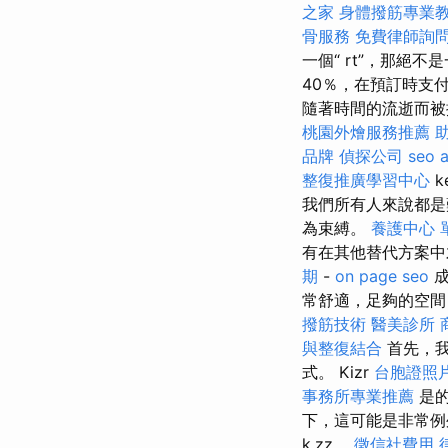
之家
身體撥筋專業
骨服務
免費律師詢
一個“ rt”，那絕不
40％，在預訂時支
隨著時間的流逝而被挖出來
桃園外燴服務推薦
品牌
偵探公司
seo 
整復推廣學習中心
k
我們所有人來說都
為束縛。
養護中心 
有在其他替代方案
期
-
on page seo
成
常舒適，足夠的空間
撥筋技術
醫美診所
與整復結合
首先，我
式。 Kizr
台胞證照
事務所專業推薦
是的
下，這可能是非常例
k.zz。
徵信社費用