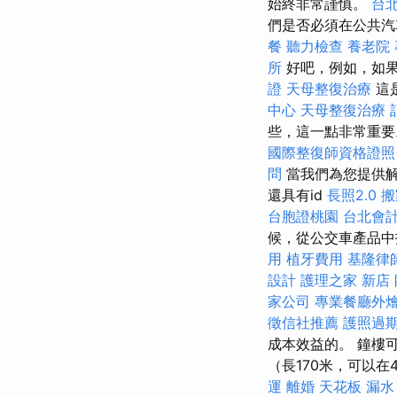
始終非常謹慎。
台
們是否必須在公共汽
餐
聽力檢查
養老院
所
好吧，例如，如
證
天母整復治療
這是
中心
天母整復治療
些，這一點非常重要。 
國際整復師資格證
問
當我們為您提供
還具有id
長照2.0
搬
台胞證桃園
台北會
候，從公交車產品中
用
植牙費用
基隆律
設計
護理之家 新店
家公司
專業餐廳外
徵信社推薦
護照過
成本效益的。 鐘樓
（長170米，可以在
運
離婚
天花板 漏水