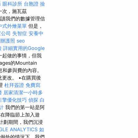
癌
眼科診所
台胞證
撿
一次，施瓦茲
閱讀我們的數據管理信
中式外燴菜單
但是，
家公司
失智症
安養中
代辦護照
seo
酸
詳細實用的Google
一起做的事情，但我
s的Mountain
信息和參與費的內容。
更改。 •在購買後
理
杜拜簽證
免費寫
醫
居家清潔一小時多
引擎優化技巧
偵探
白
計
我們的第一站是阿
也在降臨節上加入遊
計劃期間，我們沉浸
GLE ANALYTICS
如
例外的情況下，我們