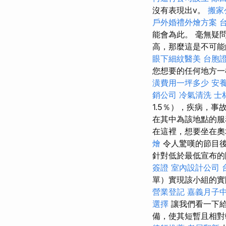
沒有表現出v。
搬家
戶外婚禮外燴方案
能會為此。 毫無疑
高，那麼這是不可
眼下細紋醫美
台胞
您想要的任何地方
潢費用一坪多少
安
銷公司
冷氣清洗
士
1.5％），疾病，事故，
在其中為該地點的服
在這裡，想要坐在奧
燴
令人驚嘆的節目
針對低於最低宣布
簽證
室內設計公司
單）實現該小組的實
營業登記
嘉義月子
選擇
讓我們看一下給
備，使其短暫且相對