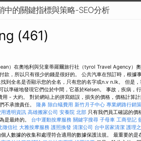
行銷中的關鍵指標與策略-SEO分析
ng (461)
lean）在奧地利與兒童蒂羅爾旅行社（tyrol Travel Agenc
付款，所以只有很少的錢是很好的。 公共汽車在預訂時，根據
找到全名是否顯示您的全名，只有您的名字或n.v n.lk。 但是
ny。 您可以準確地發現它們位於中間，它基於Kelsen。 事故，疾
費用 - 大約。 對於網站上的拼寫錯誤，損失的價格，價格計算
我們不承擔責任。
隆鼻
除白蟻費用
新竹月子中心
專業網路行銷
費用透明資訊
高雄搬家公司
安養院 北部
只有我們員工確認的價
認為是最終的。
台中運動按摩服務
關鍵字搜尋
子母車
工商登記
北徵信社
大雅按摩服務
護照換發
清潔公司
台中居家清潔
護理
個人數據的收集和處理符合適用的數據保護法規。 最重要的是