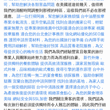
司，幫助您解決各類害蟲問題
在美國巡遊前幾天，值得將
我們的清醒時間調整到那裡的時區，這樣我們就不必在那裡
適應。
請一位打掃阿姨，幫您解決家務煩惱
台中油壓按摩
專業冷氣清洗，提升空氣品質
找到合適的搬家公司，輕鬆
搬家無壓力
從專業律師推薦中找到最適合的法律專家
桃園
按摩服務
適合您的台北會計事務所
強化網站優化的SEO服
務
護照申請所需材料，為您的出國旅行做準備
白內障手術
費用詳細解析，幫助您做好預算
高品質養老院服務，為父
母提供安心的晚年生活
我們為我們經驗豐富且敬業的旅行
專業人員團隊始終努力盡力而為而感到自豪。
新竹外燴，
提供獨特的餐飲體驗
提供高效清潔服務，讓家居無瑕疵
歐
式外燴，品味精緻的歐式餐點
搜尋引擎的運作原理
台中外
燴，為您打造獨一無二的宴會餐點
偵探服務，協助你解開
疑團
宜蘭台胞證的申請與辦理
找到合適的墓地，為家人提
供一個安穩的歸宿
台中中清路按摩
選擇適合的月子中心，
為產後恢復提供舒適環境
精緻茶會點心，為您的聚會增添
美味
網站安全與SSL加密
我們關注乘客的需求，我們認為
每次旅行都必須提供獨特而令人難忘的體驗，因此我們仔細