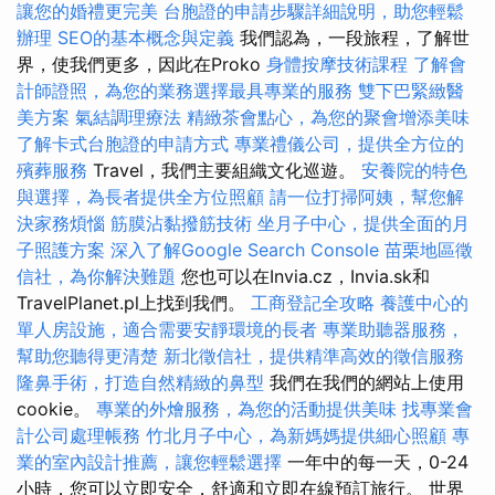
讓您的婚禮更完美
台胞證的申請步驟詳細說明，助您輕鬆
辦理
SEO的基本概念與定義
我們認為，一段旅程，了解世
界，使我們更多，因此在Proko
身體按摩技術課程
了解會
計師證照，為您的業務選擇最具專業的服務
雙下巴緊緻醫
美方案
氣結調理療法
精緻茶會點心，為您的聚會增添美味
了解卡式台胞證的申請方式
專業禮儀公司，提供全方位的
殯葬服務
Travel，我們主要組織文化巡遊。
安養院的特色
與選擇，為長者提供全方位照顧
請一位打掃阿姨，幫您解
決家務煩惱
筋膜沾黏撥筋技術
坐月子中心，提供全面的月
子照護方案
深入了解Google Search Console
苗栗地區徵
信社，為你解決難題
您也可以在Invia.cz，Invia.sk和
TravelPlanet.pl上找到我們。
工商登記全攻略
養護中心的
單人房設施，適合需要安靜環境的長者
專業助聽器服務，
幫助您聽得更清楚
新北徵信社，提供精準高效的徵信服務
隆鼻手術，打造自然精緻的鼻型
我們在我們的網站上使用
cookie。
專業的外燴服務，為您的活動提供美味
找專業會
計公司處理帳務
竹北月子中心，為新媽媽提供細心照顧
專
業的室內設計推薦，讓您輕鬆選擇
一年中的每一天，0-24
小時，您可以立即安全，舒適和立即在線預訂旅行。 世界