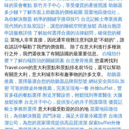
味的茶會餐點
新竹月子中心，享受優質的產後照護
助聽器
多少錢？了解市面上助聽器的價格範圍
苗栗地區徵信社，
為你解決難題
精準的關鍵字搜尋技巧
台北記帳士專業推薦
現代簡約主臥室設計，讓您的睡眠空間更放鬆
高雄台胞證
申請服務詳情
了解如何選擇合適的法律顧問，確保您的權
益
當地人非常直接，因此通常很難注意到誰是“不錯的”，誰
在談話中驅動了我們的價值觀。 除了在意大利進行多種旅
行之外，我們還收集了有關該國的最重要信息。
白蟻怕什
麼？了解白蟻防治的關鍵因素
台北整骨推薦
您還將找到
Travel.com的意大利景點和景點排名前15位，還可以幫助
有關意大利，意大利城市和有趣事物的許多文章。
助聽器
推薦，選擇最適合您的助聽器品牌與型號
網站安全與SSL加
密
可靠的辦桌外燴推薦，完美呈現每一餐
外燴buffet，豐
富多樣的餐點選擇
附近牙醫診所，輕鬆找到專業醫生
大腿
放鬆按摩
台北月子中心，提供安心的月子照護環境
優質記
帳士事務所選擇
意大利最受歡迎的目的地
苗栗地區徵信
社，為你解決難題
四門冰箱，滿足大容量冷藏需求
台南清
潔公司，為您的居家環境提供高品質清潔
探索buffet外燴