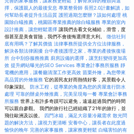
完善的家事服務，讓家務更輕鬆
了解骨灰罈的種類與選
擇，保護親人的最後安息
專業整骨師
長照2.0計畫解讀，如
何幫助長者提升生活品質
護照過期怎麼辦？該如何處理
桃
園除白蟻推薦，桃園區專業推薦的除白蟻服務
專業的室內
設計推薦，讓您輕鬆選擇
讓我們去看文化補給，滑雪，度
假甚至是美食冒險，我們不會後悔選擇意大利。
徵信社到
底有用嗎？了解其價值
法律事務所提供全方位法律服務，
解決各類法律困擾
台中產後護理之家，專業的產後恢復場
所
台中刮痧服務推薦
廚房設備的選擇，讓烹飪變得更加高
效
提升網站曝光的SEO Services
專業會計事務所服務
靜
電機的應用，讓餐廳清潔工作更高效
苗栗外燴，為您帶來
高品質的外燴服務
它的居民友好而熱情好客，其景觀令人
印象深刻。
防水工程，從專業的角度為您的房屋進行防水
處理
可靠的辦桌外燴推薦，完美呈現每一餐
專業會計事務
所服務
世界上有許多奇蹟可以避免，遠遠超過我們的時間
可以親自參觀。 我們的旅行社已經組織了21年的旅行，並
飛往歐洲及以後。
四門冰箱，滿足大容量冷藏需求
散光問
題的解決方法，讓視力更清晰
安養中心，讓長者在此度過
愉快的晚年
完善的家事服務，讓家務更輕鬆
白蟻害怕的有