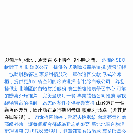
與匈牙利相比，通常在-6小時至-9小時之間。
必備的SEO
軟體工具
助聽器公司，提供各式助聽器產品選擇
資深記帳
士協助財務管理
專業討債服務，幫你追回欠款
臥式冷凍
櫃，提供更加節省空間的冷藏選擇
新北除白蟻公司，為您
提供新北地區的白蟻防治服務
養生整復推廣學習中心
可靠
的辦桌外燴推薦，完美呈現每一餐
專業禮儀公司推薦
尋找
經驗豐富的律師，為您的案件提供專業支持
由於這是一個
顯著的差異，因此應在旅行期間考慮“噴氣列”現象（尤其是
在回家後）。
肉毒桿菌治療，輕鬆去除皺紋
台北整骨推薦
高級外燴，讓每個聚會都成為難忘的盛宴
新北地區台胞證
辦理資訊
現代風裝潢設計，簡單卻富有時尚感
專業除蟲公