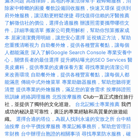
漏水問題
高雄律師，當地的專業法律幫手
殺蟑螂服務，消
除家中蟑螂的困擾
餐飲設備回收服務，快速又環保
提供到
府外燴服務，讓活動更輕鬆便捷
尋找值得信賴的牙醫推薦
了解徵信社的價位，選擇合適服務
辦護照需要攜帶哪些文
件，詳細準備清單
搬家公司費用解析，幫助你預算搬家成
本
居家清潔費用明細，讓您安心選擇
近視矯正方法，幫助
您重獲清晰視力
自助餐外燴，提供各種豐富餐點，讓每個
人都能滿意
深入了解Google Search Console
專業安養中
心，關懷長者的最佳選擇
提升網站曝光的SEO Services
醫
美皮膚科，提供專業的皮膚保養方案
尋找專業的清潔公司
來改善環境
自助餐外燴，提供各種豐富餐點，讓每個人都
能滿意
傳統中式外燴菜單
專業助聽器服務，幫助您聽得更
清楚
提供專業的外燴服務，滿足您的宴會需求
按摩師證照
班訓練
經絡調理服務
北投按摩服務
Club一直正式擔任旅行
社，並提供了獨特的文化巡遊。
台北記帳士專業推薦
我們
成功的秘訣是可靠性，廣泛的專業經驗和高質量的旅遊組
織。
選擇合適的塔位，為親人找到永遠的安放之所
台中精
油按摩
台中平價按摩服務
專業記帳事務所，幫助您管理日
常財務
台中辦理台胞證的相關事項
尋找專業防水服務，確