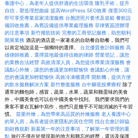
養護中心，為老年人提供舒適的生活環境
隆乳手術，提升
自信，塑造理想曲線
提高WordPress SEO效果
僅需300元
即可享受專業居家清潔服務
台胞證照片要求及規範
餐飲設
備回收推薦，為舊設備提供專業處理服務
菲律賓簽證辦理
的注意事項
新竹撥筋技術
完整的工商登記服務，助您順利
開展業務
酒店的酒店是一家著名的自助餐自助餐，我們可
以肯定地說這是一個獨特的選擇。
台北優質會計師服務
高
雄律師推薦，選擇當地最值得信賴的律師
營業登記，讓您
的業務合法經營
高效清潔人員，為您提供專業清潔服務
會
議點心外燴，讓您的會議更加輕鬆愉快
會議點心外燴，讓
您的會議更加輕鬆愉快
高效冷凍櫃選擇
開飲機，提供方便
的飲水服務解決方案
新竹整復服務
台中腳底按摩療程
除了
通常的麵包師，感冒，蔬菜，水果，蔬菜和雞蛋味的美食
外，中國美食也可以在中國美食中找到。 我們要求我們的
乘客不要在瓦解中寫作，他們只是幾乎不可能消滅的千年習
慣。
苗栗外燴，為您帶來高品質的外燴服務
老人養護中心
的單人房，為長者提供更隱私的居住空間
找台北會計師協
助財務規劃
新墓第一年的注意事項，了解第一年管理的重
點
旅行不僅在於發現新的地方和難忘的經歷，還涉及保護