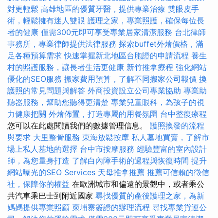
對更輕鬆
高雄地區的優質牙醫，提供專業治療
雙眼皮手
術，輕鬆擁有迷人雙眼
護理之家，專業照護，確保每位長
者的健康
僅需300元即可享受專業居家清潔服務
台北律師
事務所，專業律師提供法律服務
探索buffet外燴價格，滿
足各種預算需求
快速掌握新北地區台胞證的申請流程
養生
村的照護服務，讓長者生活更健康
新竹推拿療程
強化網站
優化的SEO服務
搬家費用預算，了解不同搬家公司報價
換
護照的常見問題與解答
外商投資設立公司專業協助
專業助
聽器服務，幫助您聽得更清楚
專業兒童眼科，為孩子的視
力健康把關
外燴佈置，打造專屬的用餐氛圍
台中整復療程
您可以在此處閱讀我們的數據管理信息。
護照換發的流程
與要求
大里整骨服務
東海放鬆按摩
私人墓地買賣，了解市
場上私人墓地的選擇
台中市按摩服務
經驗豐富的室內設計
師，為您量身打造
了解白內障手術的過程與恢復時間
提升
網站曝光的SEO Services
天母推拿推薦
推薦可信賴的徵信
社，保障你的權益
在歐洲城市和偏遠的景觀中，或者乘公
共汽車乘巴士到附近國家
尋找優質的產後護理之家，為新
媽媽提供專業照顧
柬埔寨簽證的辦理流程
尋找專業貨運公