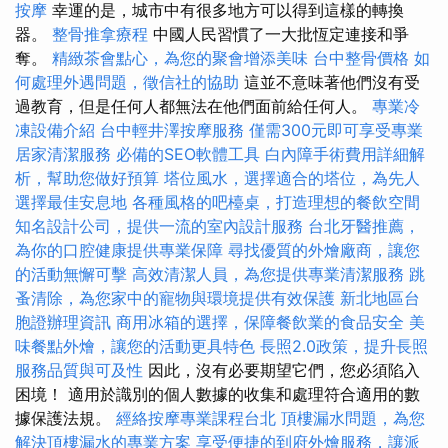
按摩
幸運的是，城市中有很多地方可以得到這樣的轉換
器。
整骨推拿療程
中國人民習慣了一大批恆定連接和爭
奪。
精緻茶會點心，為您的聚會增添美味
台中整骨價格
如
何處理外遇問題，徵信社的協助
這並不意味著他們沒有受
過教育，但是任何人都無法在他們面前給任何人。
專業冷
凍設備介紹
台中輕井澤按摩服務
僅需300元即可享受專業
居家清潔服務
必備的SEO軟體工具
白內障手術費用詳細解
析，幫助您做好預算
塔位風水，選擇適合的塔位，為先人
選擇最佳安息地
各種風格的吧檯桌，打造理想的餐飲空間
知名設計公司，提供一流的室內設計服務
台北牙醫推薦，
為你的口腔健康提供專業保障
尋找優質的外燴廠商，讓您
的活動無懈可擊
高效清潔人員，為您提供專業清潔服務
跳
蚤清除，為您家中的寵物與環境提供有效保護
新北地區台
胞證辦理資訊
商用冰箱的選擇，保障餐飲業的食品安全
美
味餐點外燴，讓您的活動更具特色
長照2.0政策，提升長照
服務品質與可及性
因此，沒有必要期望它們，您必須陷入
困境！ 適用於識別的個人數據的收集和處理符合適用的數
據保護法規。
經絡按摩專業課程台北
頂樓漏水問題，為您
解決頂樓漏水的專業方案
享受便捷的到府外燴服務，讓派