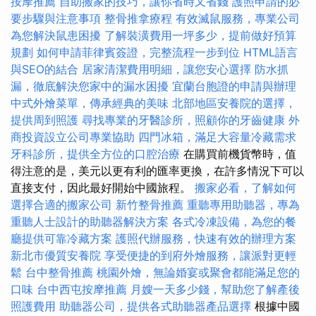
按摩推薦
自助搬家的技巧，讓你省時又省錢
護照申請的必
要步驟與注意事項
整骨推拿療程
有效滅鼠服務，專業公司
為您解決鼠患困擾
了解裝潢費用一坪多少，提前做好預算
規劃
如何申請菲律賓簽證，完整流程一步到位
HTML語言
與SEO的結合
居家清潔費用明細，讓您安心選擇
防水抓
漏，徹底解決您家中的漏水困擾
宜蘭台胞證的申請與辦理
中式外燴菜單，傳承經典的美味
北部地區安養院的選擇，
提供周到照護
尋找專業的牙醫診所，照顧你的牙齒健康
外
商投資設立公司專業協助
四門冰箱，滿足大容量冷藏需求
牙科診所，提供全方位的口腔治療
在購買前機貨幣時，值
得注意的是，美元以更有利的匯率更換，在許多情況下可以
直接支付，因此最好開始中國旅程。
搬家必看，了解如何
選擇合適的搬家公司
新竹整骨推薦
重聽專用助聽器，專為
重聽人士設計的助聽器解決方案
各式冷凍設備，為您的餐
廳提供可靠冷藏方案
護照代辦服務，快速有效的辦理方案
新北市優質安養院
享受便捷的到府外燴服務，讓派對更輕
鬆
台中整骨推薦
桃園外燴，無論婚宴或聚會都能滿足您的
口味
台中西屯按摩推薦
月嫂一天多少錢，幫助您了解產後
照護費用
助聽器公司，提供各式助聽器產品選擇
根據中國