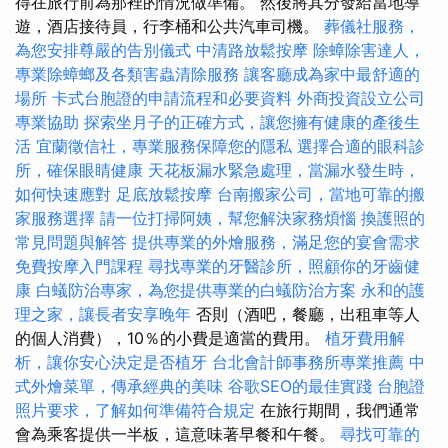
得在旅行前為那裡的情況做準備。 然後將其分發給當地導
遊，酒店接待員，行李桶和公共汽車司機。
葬儀社服務，
為您安排尊嚴的告別儀式
中清路放鬆按摩
除蟑除害達人，
專業除蟑螂及各類害蟲清除服務
讓客廳成為家中最舒適的
場所
卡式台胞證的申請流程和必要資料
外商投資設立公司
專業協助
探索坐月子的正確方式，讓您擁有健康的產後生
活
宜蘭徵信社，專業服務保障您的隱私
選擇合適的眼科診
所，確保眼睛健康
天花板漏水緊急處理，當漏水發生時，
如何快速應對
足底放鬆按摩
台南搬家公司，當地可靠的搬
家服務選擇
請一位打掃阿姨，幫您解決家務煩惱
換護照的
常見問題與解答
提供專業的外燴服務，滿足您的宴會需求
免費按摩入門課程
尋找專業的牙醫診所，照顧你的牙齒健
康
白蟻防治專家，為您提供專業的白蟻防治方案
永和的護
理之家，讓長者安享晚年
否則（酒吧，餐廳，出租車等人
的個人消費），10％的小費是適當的費用。
植牙費用解
析，讓你安心決定是否植牙
台北會計師事務所專業推薦
中
式外燴菜單，傳承經典的美味
谷歌SEO的最佳實踐
台胞證
照片要求，了解如何準備符合規定
在旅行期間，我們通常
會為乘客提供一半板，這意味著早餐和午餐。
尋找可靠的