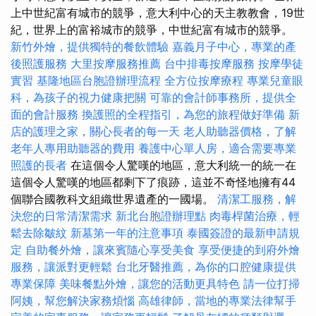
上中世紀富有城市的競爭，意大利中心的天主教教會，19世
紀，世界上的富裕城市的競爭，中世紀富有城市的競爭。
新竹外燴，提供獨特的餐飲體驗
嘉義月子中心，專業的產
後照護服務
大里按摩服務推薦
台中排毒按摩服務
按摩學徒
實習
基隆地區台胞證辦理流程
全方位按摩療程
專業兒童眼
科，為孩子的視力健康把關
可靠的會計師事務所，提供全
面的會計服務
換護照的全程指引，為您的旅程做好準備
新
店的護理之家，關心長者的每一天
老人助聽器價格，了解
老年人專用助聽器的費用
養護中心單人房，適合需要專業
照護的長者
在這個令人驚嘆的地區，意大利統一的統一在
這個令人驚嘆的地區都剩下了痕跡，這並不奇怪地擁有44
個聯合國教科文組織世界遺產的一國場。
清潔工服務，解
決您的日常清潔需求
新北台胞證辦理點
肉毒桿菌治療，輕
鬆去除皺紋
新墓第一年的注意事項
泰國簽證的最新申請規
定
自助餐外燴，讓來賓隨心享受美食
享受便捷的到府外燴
服務，讓派對更輕鬆
台北牙醫推薦，為你的口腔健康提供
專業保障
美味餐點外燴，讓您的活動更具特色
請一位打掃
阿姨，幫您解決家務煩惱
高雄律師，當地的專業法律幫手