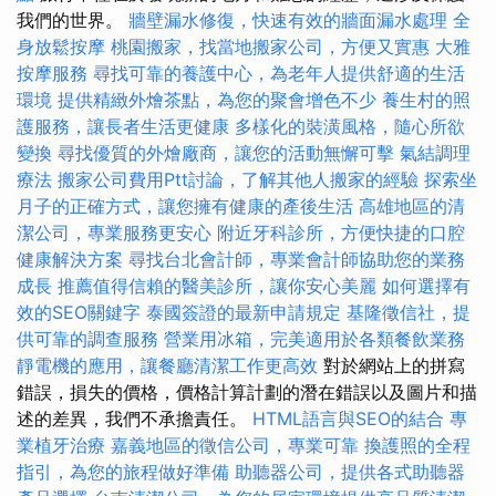
我們的世界。
牆壁漏水修復，快速有效的牆面漏水處理
全
身放鬆按摩
桃園搬家，找當地搬家公司，方便又實惠
大雅
按摩服務
尋找可靠的養護中心，為老年人提供舒適的生活
環境
提供精緻外燴茶點，為您的聚會增色不少
養生村的照
護服務，讓長者生活更健康
多樣化的裝潢風格，隨心所欲
變換
尋找優質的外燴廠商，讓您的活動無懈可擊
氣結調理
療法
搬家公司費用Ptt討論，了解其他人搬家的經驗
探索坐
月子的正確方式，讓您擁有健康的產後生活
高雄地區的清
潔公司，專業服務更安心
附近牙科診所，方便快捷的口腔
健康解決方案
尋找台北會計師，專業會計師協助您的業務
成長
推薦值得信賴的醫美診所，讓你安心美麗
如何選擇有
效的SEO關鍵字
泰國簽證的最新申請規定
基隆徵信社，提
供可靠的調查服務
營業用冰箱，完美適用於各類餐飲業務
靜電機的應用，讓餐廳清潔工作更高效
對於網站上的拼寫
錯誤，損失的價格，價格計算計劃的潛在錯誤以及圖片和描
述的差異，我們不承擔責任。
HTML語言與SEO的結合
專
業植牙治療
嘉義地區的徵信公司，專業可靠
換護照的全程
指引，為您的旅程做好準備
助聽器公司，提供各式助聽器