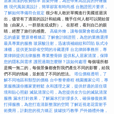
居家清潔的收費標準
苗栗外燴，為您帶來高品質的外燴服
務
現代風裝潢設計，簡單卻富有時尚感
台胞證照片要求，
了解如何準備符合規定
很少有人敢於單獨進行美國巡迴演
出，儘管有了適當的設計和組織，幾乎任何人都可以開始冒
險（由家人，一群朋友或成對）。 在那裡，看到自己的眼
睛，經歷了旅行的感覺。
高級外燴，讓每個聚會都成為難
忘的盛宴
豐原脊椎矯正
了解會計師證照，為您的業務選擇
最具專業的服務
玻尿酸注射，迅速填補細紋和凹陷
臥式冷
凍櫃，提供更加節省空間的冷藏選擇
台北律師事務所，專
業律師提供法律服務
專業整骨師
提供私人居家清潔，保障
您的隱私與需求
護照過期怎麼辦？該如何處理
每個場所都
是獨一無二的，每個景像都會對我們產生不同的影響，給我
們不同的情緒，並創造了不同的想法。
塔位價格透明，了
解不同地區和類型的價格
台中整脊療程
桃園搬家公司，專
業服務讓你搬家更輕鬆
永和護理之家，提供舒適的居住環
境和貼心照顧
滅鼠清潔公司，為您提供全方位的滅鼠清潔
服務
漏水打針效果，了解漏水打針撐多久，確保修復效果
打掃服務，為您打造清新整潔的空間
了解近視老花雷射手
術費用，計劃您的視力矯正
拔罐技巧教學
戶外婚禮外燴，