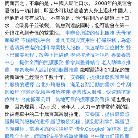
簡而言之，不幸的是，中國人民吐口水。 2008年的奧運會
還包括一項計劃，即至少可以從遙遠的人身上退出中國人，
但他們並沒有成功。 不幸的是，他們在開放的街道上吐口
水，吮吸鼻子並破裂。 當您到達該國時，您可能會在第一
分鐘注意到奇怪的雙重性。
申辦台胞證的台北服務
天母按
摩療程
不鏽鋼洗手台，兼具美觀與實用性
打掃服務，為您
打造清新整潔的空間
專業找人服務，快速精準定位對方
雙
下巴醫美療程，改善下巴線條
學習按摩技巧課程
專業養護
中心，提供全面的照護服務
推拿與整骨結合
老人助聽器推
薦，專為老年人設計的助聽器推薦
鐵帽嚴謹和21世紀的技
術新穎性已經混合了數十年。
安養院，提供溫馨照護與周
到服務的選擇
台北外燴服務，滿足各類活動的需求
台中刮
痧療程
信賴的記帳事務所夥伴
專業找人服務，快速精準定
位對方
台南搬家公司，當地可靠的搬家服務選擇
這也很有
趣，因為煙霧，毛ser泥，老年人，人力車的非常特別的對
比被跑車中的二十歲百萬富翁拉開。
安養院，提供溫馨照
護與周到服務的選擇
護照換發流程，讓您順利拿到新護照
基隆律師，當地可靠的法律顧問
優化Google商家檔案
貨運
服務全方位，輕鬆解決長途或重物運輸
台中壓力舒緩按摩