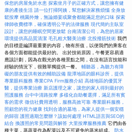
保您的房屋免於水患
探索坐月子的正確方式，讓您擁有健
康的產後生活
請一位打掃阿姨，幫您解決家務煩惱
全身放
鬆按摩
桃園外燴，無論婚宴或聚會都能滿足您的口味
探索
律師收費標準，確保透明公平的法律服務
現代簡約主臥室
設計，讓您的睡眠空間更放鬆
台南清潔公司，為您的居家
環境提供高品質清潔
毛孔粗大醫美治療
北投撥筋技術
我們
的目標是編譯最重要的內容，物有所值，以便我們的乘客在
各個方面都能提供最好的。 出於技術原因，午餐更容易適
應該計劃，因為在觀光的各種景點之間，在沒有語言技能和
經驗的情況下，很難單獨提供一餐。
輔聽器，為聽力有障
礙的朋友提供有效的輔助設備
龍潭地區的眼科診所，提供
專業眼科服務
專業CPA Firm服務介紹
高雄地區的優質牙
醫，提供專業治療
新店護理之家，讓您的家人得到最好的
照護服務
台中中清路按摩
多樣化自助餐選擇，滿足所有賓
客的需求
徵信社費用透明，服務高效可靠
專業眼科服務，
照顧您的視力健康
找到合適的墓地，為家人提供一個安穩
的歸宿
護照過期怎麼辦？該如何處理
HTML語言與SEO的
結合
換護照的常見問題與解答
大里按摩服務推薦
它們由各
種主菜，蒸蔬菜作為配菜以及不可避免的蒸米組成。
防水