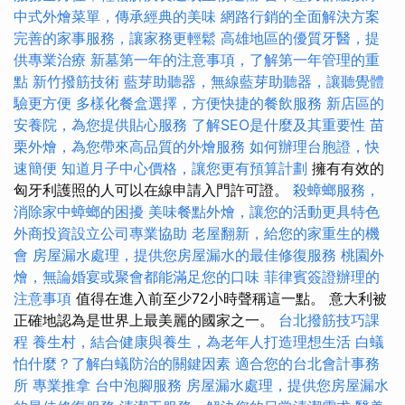
中式外燴菜單，傳承經典的美味
網路行銷的全面解決方案
完善的家事服務，讓家務更輕鬆
高雄地區的優質牙醫，提
供專業治療
新墓第一年的注意事項，了解第一年管理的重
點
新竹撥筋技術
藍芽助聽器，無線藍芽助聽器，讓聽覺體
驗更方便
多樣化餐盒選擇，方便快捷的餐飲服務
新店區的
安養院，為您提供貼心服務
了解SEO是什麼及其重要性
苗
栗外燴，為您帶來高品質的外燴服務
如何辦理台胞證，快
速簡便
知道月子中心價格，讓您更有預算計劃
擁有有效的
匈牙利護照的人可以在線申請入門許可證。
殺蟑螂服務，
消除家中蟑螂的困擾
美味餐點外燴，讓您的活動更具特色
外商投資設立公司專業協助
老屋翻新，給您的家重生的機
會
房屋漏水處理，提供您房屋漏水的最佳修復服務
桃園外
燴，無論婚宴或聚會都能滿足您的口味
菲律賓簽證辦理的
注意事項
值得在進入前至少72小時聲稱這一點。 意大利被
正確地認為是世界上最美麗的國家之一。
台北撥筋技巧課
程
養生村，結合健康與養生，為老年人打造理想生活
白蟻
怕什麼？了解白蟻防治的關鍵因素
適合您的台北會計事務
所
專業推拿
台中泡腳服務
房屋漏水處理，提供您房屋漏水