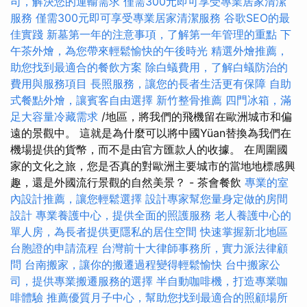
司，解決您的運輸需求
僅需300元即可享受專業居家清潔
服務
僅需300元即可享受專業居家清潔服務
谷歌SEO的最
佳實踐
新墓第一年的注意事項，了解第一年管理的重點
下
午茶外燴，為您帶來輕鬆愉快的午後時光
精選外燴推薦，
助您找到最適合的餐飲方案
除白蟻費用，了解白蟻防治的
費用與服務項目
長照服務，讓您的長者生活更有保障
自助
式餐點外燴，讓賓客自由選擇
新竹整骨推薦
四門冰箱，滿
足大容量冷藏需求
/地區，將我們的飛機留在歐洲城市和偏
遠的景觀中。 這就是為什麼可以將中國Yüan替換為我們在
機場提供的貨幣，而不是由官方匯款人的收據。 在周圍國
家的文化之旅，您是否真的對歐洲主要城市的當地地標感興
趣，還是外國流行景觀的自然美景？ - 茶會餐飲
專業的室
內設計推薦，讓您輕鬆選擇
設計專家幫您量身定做的房間
設計
專業養護中心，提供全面的照護服務
老人養護中心的
單人房，為長者提供更隱私的居住空間
快速掌握新北地區
台胞證的申請流程
台灣前十大律師事務所，實力派法律顧
問
台南搬家，讓你的搬遷過程變得輕鬆愉快
台中搬家公
司，提供專業搬遷服務的選擇
半自動咖啡機，打造專業咖
啡體驗
推薦優質月子中心，幫助您找到最適合的照顧場所