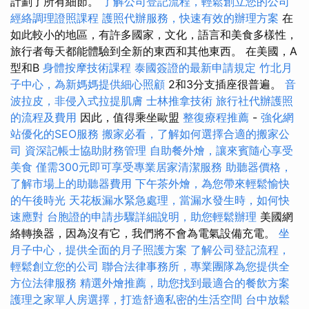
計劃了所有細節。
了解公司登記流程，輕鬆創立您的公司
經絡調理證照課程
護照代辦服務，快速有效的辦理方案
在
如此較小的地區，有許多國家，文化，語言和美食多樣性，
旅行者每天都能體驗到全新的東西和其他東西。 在美國，A
型和B
身體按摩技術課程
泰國簽證的最新申請規定
竹北月
子中心，為新媽媽提供細心照顧
2和3分支插座很普遍。
音
波拉皮，非侵入式拉提肌膚
士林推拿技術
旅行社代辦護照
的流程及費用
因此，值得乘坐歐盟
整復療程推薦
-
強化網
站優化的SEO服務
搬家必看，了解如何選擇合適的搬家公
司
資深記帳士協助財務管理
自助餐外燴，讓來賓隨心享受
美食
僅需300元即可享受專業居家清潔服務
助聽器價格，
了解市場上的助聽器費用
下午茶外燴，為您帶來輕鬆愉快
的午後時光
天花板漏水緊急處理，當漏水發生時，如何快
速應對
台胞證的申請步驟詳細說明，助您輕鬆辦理
美國網
絡轉換器，因為沒有它，我們將不會為電氣設備充電。
坐
月子中心，提供全面的月子照護方案
了解公司登記流程，
輕鬆創立您的公司
聯合法律事務所，專業團隊為您提供全
方位法律服務
精選外燴推薦，助您找到最適合的餐飲方案
護理之家單人房選擇，打造舒適私密的生活空間
台中放鬆