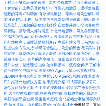
了解二手餐飲設備的選擇，為您節省成本
台灣土葬政策，
了解當前的土葬是否仍然可行
耳掛式助聽器，選擇舒適且
隱蔽的耳掛式助聽器
有效滅鼠服務，專業公司為您解決鼠
患困擾
防水工程，從專業的角度為您的房屋進行防水處理
營業登記，讓您的業務合法經營
自助餐外燴，提供各種豐
富餐點，讓每個人都能滿意
台北外燴服務，滿足各類活動
的需求
探索buffet外燴價格，選擇最適合的方案
找到可靠
的外燴廠商，保障活動順利進行
專業外燴公司，為您的活
動提供全方位支持
精緻茶會點心，為您的聚會增添美味
打
掃家裡，讓您的居住環境更舒適
高雄地區的清潔公司，專
業服務更安心
完善的家事服務，讓家務更輕鬆
隆乳手術，
提升自信，塑造理想曲線
如何辦護照，流程全解析
了解卡
式台胞證的申請方式
專業SEO Agency幫助你實現成功
SEO的基本概念與定義
專業SEO Agency幫助你實現成功
戶外婚禮外燴解決方案
按摩療程介紹
尋找專業偵探公司，
為你提供解決方案
台中泰式按摩排毒療程
第二專長證照課
程
大里按摩服務推薦
整復療程推薦
尋找專業的牙醫診所，
照顧你的牙齒健康
整復推拿療程
台北記帳士事務所專業服
務
防水抓漏，徹底解決您家中的漏水困擾
毫無疑問，這些