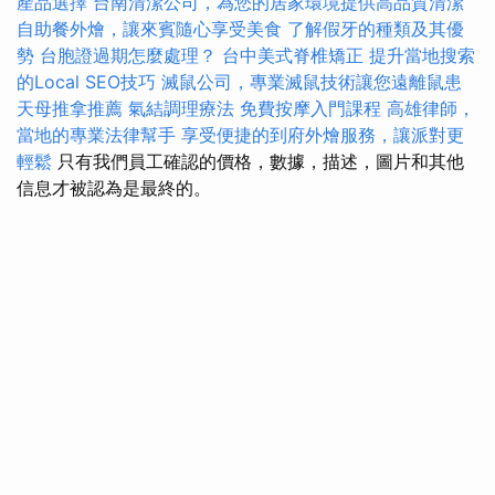
產品選擇
台南清潔公司，為您的居家環境提供高品質清潔
自助餐外燴，讓來賓隨心享受美食
了解假牙的種類及其優
勢
台胞證過期怎麼處理？
台中美式脊椎矯正
提升當地搜索
的Local SEO技巧
滅鼠公司，專業滅鼠技術讓您遠離鼠患
天母推拿推薦
氣結調理療法
免費按摩入門課程
高雄律師，
當地的專業法律幫手
享受便捷的到府外燴服務，讓派對更
輕鬆
只有我們員工確認的價格，數據，描述，圖片和其他
信息才被認為是最終的。