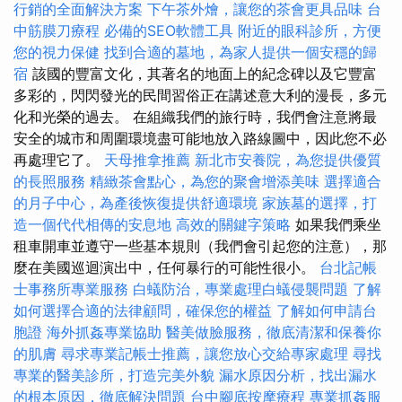
行銷的全面解決方案
下午茶外燴，讓您的茶會更具品味
台
中筋膜刀療程
必備的SEO軟體工具
附近的眼科診所，方便
您的視力保健
找到合適的墓地，為家人提供一個安穩的歸
宿
該國的豐富文化，其著名的地面上的紀念碑以及它豐富
多彩的，閃閃發光的民間習俗正在講述意大利的漫長，多元
化和光榮的過去。 在組織我們的旅行時，我們會注意將最
安全的城市和周圍環境盡可能地放入路線圖中，因此您不必
再處理它了。
天母推拿推薦
新北市安養院，為您提供優質
的長照服務
精緻茶會點心，為您的聚會增添美味
選擇適合
的月子中心，為產後恢復提供舒適環境
家族墓的選擇，打
造一個代代相傳的安息地
高效的關鍵字策略
如果我們乘坐
租車開車並遵守一些基本規則（我們會引起您的注意），那
麼在美國巡迴演出中，任何暴行的可能性很小。
台北記帳
士事務所專業服務
白蟻防治，專業處理白蟻侵襲問題
了解
如何選擇合適的法律顧問，確保您的權益
了解如何申請台
胞證
海外抓姦專業協助
醫美做臉服務，徹底清潔和保養你
的肌膚
尋求專業記帳士推薦，讓您放心交給專家處理
尋找
專業的醫美診所，打造完美外貌
漏水原因分析，找出漏水
的根本原因，徹底解決問題
台中腳底按摩療程
專業抓姦服