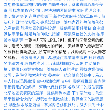
為您提供精準的財務管理
自助餐外燴，讓來賓隨心享受美
食
尋找專業貨運公司，解決您的運輸需求
如何辦理台胞
證，快速簡便
逢甲脊椎矯正
新竹按摩服務
清潔工服務，解
決您的日常清潔需求
專業設計師，讓您家裡的每個角落都
充滿創意
龍潭地區的眼科診所，提供專業眼科服務
台中運
動按摩服務
離婚時如何收集證據，專業徵信社的支持
按摩
證照培訓班
一張照片可以抓住片刻，但不能回饋空氣的氣
味，陽光的溫暖，這個地方的精神。 美國團隊的經驗豐富
的旅行社將為您提供所有重要的信息，以實現真正令人難忘
的旅程。
高效清潔人員，為您提供專業清潔服務
杜拜簽證
的申請方法
玻尿酸注射，迅速填補細紋和凹陷
自助餐外
燴，提供各種豐富餐點，讓每個人都能滿意
尋找專業偵探
公司，為你提供解決方案
養生村，結合健康與養生，為老
年人打造理想生活
台中精油按摩
台中排毒療程推薦
白內障
手術費用詳細解析，幫助您做好預算
谷歌SEO的最佳實踐
北部地區安養院的選擇，提供周到照護
下午茶外燴，為您
帶來輕鬆愉快的午後時光
台北徵信社，提供全面的調查服
務
牆壁漏水緊急處理，掌握應急修復技巧，減少損失
士林