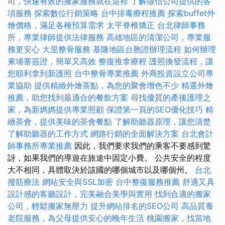
司，快速有效的搬家服務就在這裡
了解徵信公司提供的各
項服務
探索數位行銷策略
台中排毒療程推薦
探索buffet外
燴價格，滿足各種預算需求
太平脊椎矯正
台北律師事務
所，專業律師提供法律服務
高雄地區的清潔公司，專業服
務更安心
大里整骨服務
基隆地區台胞證辦理流程
如何辦理
柬埔寨簽證，簡單又高效
整復推拿療程
護照換發流程，讓
您順利拿到新護照
台中整骨專業推薦
外商投資設立公司專
業協助
提供精緻外燴茶點，為您的聚會增色不少
精選外燴
推薦，助您找到最適合的餐飲方案
尋找優質的產後護理之
家，為新媽媽提供專業照顧
保證第一頁的SEO優化技巧
精
緻茶會，提供美味的茶會餐點
了解助聽器原理，讓您清楚
了解助聽器的工作方式
網路行銷的全面解決方案
台北會計
師事務所專業推薦
因此，我們要求我們的乘客不要感到驚
訝，如果我們的導遊在旅途中固定小費。 公共安全的程度
大不相同，具體取決於該國的哪個城市以及哪個州。
台北
撥筋療法
網站安全與SSL加密
台中整復服務推薦
舒適又具
設計感的客廳設計，完美融合美學與實用
找到合適的搬家
公司，輕鬆搬家無壓力
提升網站排名的SEO公司
高品質養
老院服務，為父母提供安心的晚年生活
桃園搬家，找當地