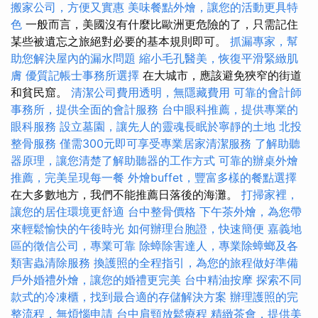
搬家公司，方便又實惠
美味餐點外燴，讓您的活動更具特
色
一般而言，美國沒有什麼比歐洲更危險的了，只需記住
某些被遺忘之旅絕對必要的基本規則即可。
抓漏專家，幫
助您解決屋內的漏水問題
縮小毛孔醫美，恢復平滑緊緻肌
膚
優質記帳士事務所選擇
在大城市，應該避免狹窄的街道
和貧民窟。
清潔公司費用透明，無隱藏費用
可靠的會計師
事務所，提供全面的會計服務
台中眼科推薦，提供專業的
眼科服務
設立墓園，讓先人的靈魂長眠於寧靜的土地
北投
整骨服務
僅需300元即可享受專業居家清潔服務
了解助聽
器原理，讓您清楚了解助聽器的工作方式
可靠的辦桌外燴
推薦，完美呈現每一餐
外燴buffet，豐富多樣的餐點選擇
在大多數地方，我們不能推薦日落後的海灘。
打掃家裡，
讓您的居住環境更舒適
台中整骨價格
下午茶外燴，為您帶
來輕鬆愉快的午後時光
如何辦理台胞證，快速簡便
嘉義地
區的徵信公司，專業可靠
除蟑除害達人，專業除蟑螂及各
類害蟲清除服務
換護照的全程指引，為您的旅程做好準備
戶外婚禮外燴，讓您的婚禮更完美
台中精油按摩
探索不同
款式的冷凍櫃，找到最合適的存儲解決方案
辦理護照的完
整流程，無煩惱申請
台中肩頸放鬆療程
精緻茶會，提供美