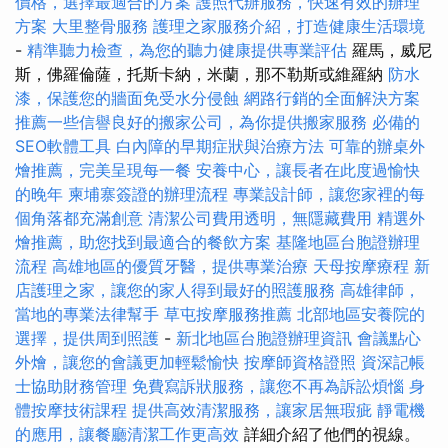
價格，選擇最適合的方案
護照代辦服務，快速有效的辦理
方案
大里整骨服務
護理之家服務介紹，打造健康生活環境
-
精準聽力檢查，為您的聽力健康提供專業評估
羅馬，威尼
斯，佛羅倫薩，托斯卡納，米蘭，那不勒斯或維羅納
防水
漆，保護您的牆面免受水分侵蝕
網路行銷的全面解決方案
推薦一些信譽良好的搬家公司，為你提供搬家服務
必備的
SEO軟體工具
白內障的早期症狀與治療方法
可靠的辦桌外
燴推薦，完美呈現每一餐
安養中心，讓長者在此度過愉快
的晚年
柬埔寨簽證的辦理流程
專業設計師，讓您家裡的每
個角落都充滿創意
清潔公司費用透明，無隱藏費用
精選外
燴推薦，助您找到最適合的餐飲方案
基隆地區台胞證辦理
流程
高雄地區的優質牙醫，提供專業治療
天母按摩療程
新
店護理之家，讓您的家人得到最好的照護服務
高雄律師，
當地的專業法律幫手
草屯按摩服務推薦
北部地區安養院的
選擇，提供周到照護
-
新北地區台胞證辦理資訊
會議點心
外燴，讓您的會議更加輕鬆愉快
按摩師資格證照
資深記帳
士協助財務管理
免費寫訴狀服務，讓您不再為訴訟煩惱
身
體按摩技術課程
提供高效清潔服務，讓家居無瑕疵
靜電機
的應用，讓餐廳清潔工作更高效
詳細介紹了他們的視線。