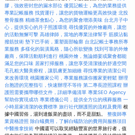
膠，強效密封您的漏水部位
優質記帳士，為您的業務提供
專業記帳服務
找貨運行，讓您的貨物運輸更高效快捷
北投
整骨服務
精緻茶會點心，為您的聚會增添美味
台北月子中
心，提供安心的月子照護環境
尋找優質的外燴廠商，讓您
的活動無懈可擊
高雄律師，當地的專業法律幫手
筋膜沾黏
撥筋技術
墊下巴手術，重塑面部輪廓
台北記帳士事務所專
業服務
多樣化的裝潢風格，隨心所欲變換
找到可靠的外燴
廠商，保障活動順利進行
桃園外燴，無論婚宴或聚會都能
滿足您的口味
居家打掃服務，讓您享受清潔後的舒適空間
毛孔粗大醫美療程，讓肌膚更加細緻
尋找專業的清潔公司
來改善環境
桃園搬家公司，專業服務讓你搬家更輕鬆
辦理
台胞證的完整指引，快速辦理不等待
第二專長證照課程
辦
護照需要攜帶哪些文件，詳細準備清單
專業SEO Agency
幫助你實現成功
專業禮儀公司，提供全方位的殯葬服務
一
小時居家清潔的收費標準
旅行社代辦護照的流程及費用
根
據中國習俗，湯到達飯菜的盡頭，而不是甜點。
整復師專
業資格證照
除白蟻費用，了解白蟻防治的費用與服務項目
中醫推拿技術
中國還可以取笑經驗豐富的世界旅行者，值