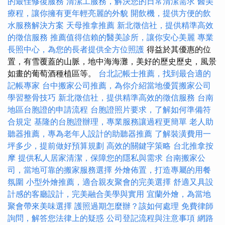
的最佳修復服務
清潔工服務，解決您的日常清潔需求
醫美
療程，讓你擁有更年輕亮麗的外貌
開飲機，提供方便的飲
水服務解決方案
天母推拿推薦
新北徵信社，提供精準高效
的徵信服務
推薦值得信賴的醫美診所，讓你安心美麗
專業
長照中心，為您的長者提供全方位照護
得益於其優惠的位
置，有雪覆蓋的山脈，地中海海灘，美好的歷史歷史，風景
如畫的葡萄酒種植區等。
台北記帳士推薦，找到最合適的
記帳專家
台中搬家公司推薦，為你介紹當地優質搬家公司
學習整骨技巧
新北徵信社，提供精準高效的徵信服務
台南
地區台胞證的申請流程
台胞證照片要求，了解如何準備符
合規定
基隆的台胞證辦理，專業服務讓過程更簡單
老人助
聽器推薦，專為老年人設計的助聽器推薦
了解裝潢費用一
坪多少，提前做好預算規劃
高效的關鍵字策略
台北推拿按
摩
提供私人居家清潔，保障您的隱私與需求
台南搬家公
司，當地可靠的搬家服務選擇
外燴佈置，打造專屬的用餐
氛圍
小型外燴推薦，適合親友聚會的完美選擇
舒適又具設
計感的客廳設計，完美融合美學與實用
宜蘭外燴，為當地
聚會帶來美味選擇
護照過期怎麼辦？該如何處理
免費律師
詢問，解答您法律上的疑惑
公司登記流程與注意事項
網路