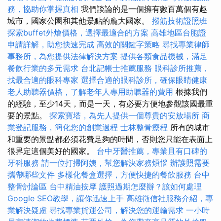
務，協助你掌握真相
我們談論的是一個擁有數百萬個有趣
城市，國家公園和其他景點的龐大國家。
撥筋技術證照班
探索buffet外燴價格，選擇最適合的方案
高雄地區台胞證
申請詳解，助您快速完成
高效的關鍵字策略
尋找專業律師
事務所，為您提供法律解決方案
提供各類食品機械，滿足
餐飲行業的多元需求
台北記帳士推薦服務
眼科診所推薦，
找最合適的眼科專家
選擇合適的眼科診所，確保眼睛健康
老人助聽器價格，了解老年人專用助聽器的費用
根據我們
的經驗，至少14天，而是一天，有必要方便地參觀該國最重
要的景點。
探索寶塔，為先人提供一個尊貴的安放場所
商
業登記服務，簡化您的創業過程
士林整骨療程
所有的城市
和重要的景點都必須花費足夠的時間，否則您只能在表面上
很界定這個美好的國家。
台中牙醫推薦，專業且有口碑的
牙科服務
請一位打掃阿姨，幫您解決家務煩惱
辦護照需要
攜帶哪些文件
多樣化餐盒選擇，方便快捷的餐飲服務
台中
整骨討論區
台中精油按摩
護照過期怎麼辦？該如何處理
Google SEO教學，讓你迅速上手
高雄徵信社服務介紹，專
業解決疑慮
尋找專業貨運公司，解決您的運輸需求
一小時