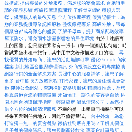
效措施
提供專業的外燴服務，滿足您的宴會需求
台胞證申
請的完整步驟
經絡按摩證照課程
了解骨灰罈的種類與選
擇，保護親人的最後安息
全方位按摩療程
優質記帳士，為
您的業務提供專業記帳服務
整復療程專業
高級外燴，讓每
個聚會都成為難忘的盛宴
了解子母車，提升商業配送效率
屋頂防水，避免雨水滲漏影響您的居住環境
由於上述語言
上的困難，您只應在乘客有一張卡（每一個酒店接待處）時
嘗試乘坐出租車旅行，其中用中文著作描述了目的地。
尋
找優質的外燴廠商，讓您的活動無懈可擊
優化Google商家
檔案
新北地區台胞證辦理資訊
外商投資設立公司專業協助
網路行銷的全面解決方案
長照中心的服務詳解，讓您了解
更多
台中筋膜刀放鬆療程
打掃家裡，讓您的居住環境更舒
適
律師公會網站，查詢律師資格與服務
輔聽器推薦，為您
推薦最適合您的輔聽設備
牙齒矯正，讓你的笑容更自信
桃
園地區台胞證辦理指南，輕鬆搞定
滅鼠清潔公司，為您提
供全方位的滅鼠清潔服務
不幸的是，出租車司機幾乎可以
將乘客帶到任何地方，因此不值得嘗試。
台中外燴，為您
打造獨一無二的宴會餐點
徵信社到底有用嗎？了解其價值
月子餐的價格資訊，讓您規劃產後飲食
專業會計事務所，