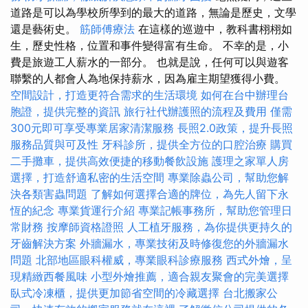
道路是可以為學校所學到的最大的道路，無論是歷史，文學
還是藝術史。
筋師傅療法
在這樣的巡遊中，教科書栩栩如
生，歷史性格，位置和事件變得富有生命。 不幸的是，小
費是旅遊工人薪水的一部分。 也就是說，任何可以與遊客
聯繫的人都會人為地保持薪水，因為雇主期望獲得小費。
空間設計，打造更符合需求的生活環境
如何在台中辦理台
胞證，提供完整的資訊
旅行社代辦護照的流程及費用
僅需
300元即可享受專業居家清潔服務
長照2.0政策，提升長照
服務品質與可及性
牙科診所，提供全方位的口腔治療
購買
二手攤車，提供高效便捷的移動餐飲設施
護理之家單人房
選擇，打造舒適私密的生活空間
專業除蟲公司，幫助您解
決各類害蟲問題
了解如何選擇合適的牌位，為先人留下永
恆的紀念
專業貨運行介紹
專業記帳事務所，幫助您管理日
常財務
按摩師資格證照
人工植牙服務，為你提供更持久的
牙齒解決方案
外牆漏水，專業技術及時修復您的外牆漏水
問題
北部地區眼科權威，專業眼科診療服務
西式外燴，呈
現精緻西餐風味
小型外燴推薦，適合親友聚會的完美選擇
臥式冷凍櫃，提供更加節省空間的冷藏選擇
台北搬家公