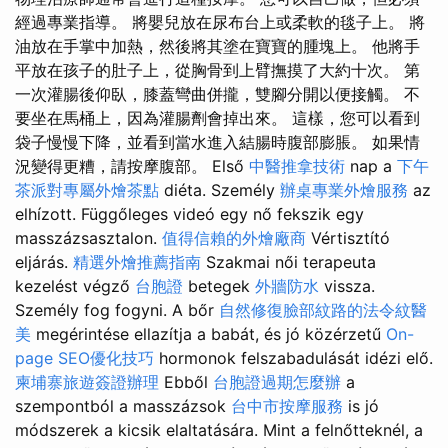
經過專業指導。 將嬰兒放在尿布台上或柔軟的毯子上。 將
油放在手掌中加熱，然後將其塗在寶寶的腫塊上。 他將手
平放在孩子的肚子上，從胸骨到上臂撫摸了大約十次。 第
一次灌腸後仰臥，膝蓋彎曲併攏，雙腳分開以便接觸。 不
要坐在馬桶上，因為灌腸劑會掉出來。 這樣，您可以看到
袋子慢慢下降，並看到當水進入結腸時腹部膨脹。 如果情
況變得更糟，請按摩腹部。 Első
中醫推拿技術
nap a
下午
茶派對專屬外燴茶點
diéta. Személy
辦桌專業外燴服務
az
elhízott. Függőleges videó egy nő fekszik egy
masszázsasztalon.
值得信賴的外燴廠商
Vértisztító
eljárás.
精選外燴推薦指南
Szakmai női terapeuta
kezelést végző
台胞證
betegek
外牆防水
vissza.
Személy fog fogyni. A bőr
自然修復臉部紋路的法令紋醫
美
megérintése ellazítja a babát, és jó közérzetű
On-
page SEO優化技巧
hormonok felszabadulását idézi elő.
柬埔寨旅遊簽證辦理
Ebből
台胞證過期怎麼辦
a
szempontból a masszázsok
台中市按摩服務
is jó
módszerek a kicsik elaltatására. Mint a felnőtteknél, a