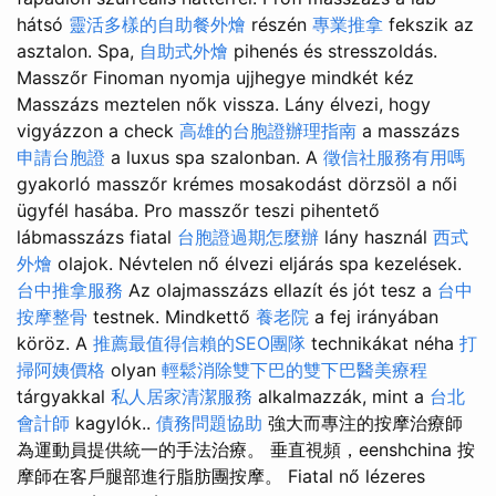
hátsó
靈活多樣的自助餐外燴
részén
專業推拿
fekszik az
asztalon. Spa,
自助式外燴
pihenés és stresszoldás.
Masszőr Finoman nyomja ujjhegye mindkét kéz
Masszázs meztelen nők vissza. Lány élvezi, hogy
vigyázzon a check
高雄的台胞證辦理指南
a masszázs
申請台胞證
a luxus spa szalonban. A
徵信社服務有用嗎
gyakorló masszőr krémes mosakodást dörzsöl a női
ügyfél hasába. Pro masszőr teszi pihentető
lábmasszázs fiatal
台胞證過期怎麼辦
lány használ
西式
外燴
olajok. Névtelen nő élvezi eljárás spa kezelések.
台中推拿服務
Az olajmasszázs ellazít és jót tesz a
台中
按摩整骨
testnek. Mindkettő
養老院
a fej irányában
köröz. A
推薦最值得信賴的SEO團隊
technikákat néha
打
掃阿姨價格
olyan
輕鬆消除雙下巴的雙下巴醫美療程
tárgyakkal
私人居家清潔服務
alkalmazzák, mint a
台北
會計師
kagylók..
債務問題協助
強大而專注的按摩治療師
為運動員提供統一的手法治療。 垂直視頻，eenshchina 按
摩師在客戶腿部進行脂肪團按摩。 Fiatal nő lézeres