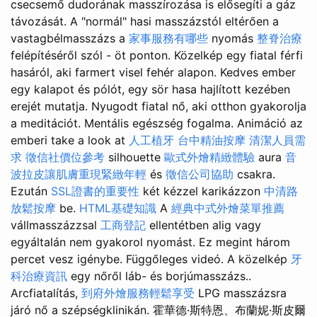
csecsemő dudorának masszírozása is elősegíti a gáz
távozását. A "normál" hasi masszázstól eltérően a
vastagbélmasszázs a
家事服務有哪些
nyomás
整脊治療
felépítéséről szól - öt ponton. Közelkép egy fiatal férfi
hasáról, aki farmert visel fehér alapon. Kedves ember
egy kalapot és pólót, egy sör hasa hajlított kezében
erejét mutatja. Nyugodt fiatal nő, aki otthon gyakorolja
a meditációt. Mentális egészség fogalma. Animáció az
emberi take a look at
人工植牙
台中精油按摩
清潔人員需
求
徵信社價位參考
silhouette
歐式外燴精緻體驗
aura
音
波拉皮讓肌膚重現緊緻年輕
és
徵信公司協助
csakra.
Ezután
SSL證書的重要性
két kézzel karikázzon
中清路
放鬆按摩
be.
HTML基礎知識
A
經典中式外燴菜單推薦
vállmasszázzsal
工商登記
ellentétben alig vagy
egyáltalán nem gyakorol nyomást. Ez megint három
percet vesz igénybe. Függőleges videó. A közelkép
牙
科治療資訊
egy nőről láb- és borjúmasszázs..
Arcfiatalítás,
到府外燴服務輕鬆享受
LPG masszázsra
járó nő a szépségklinikán. 霍華德·斯特恩、布蘭妮·斯皮爾