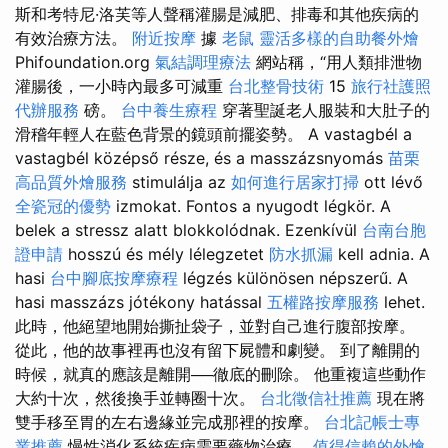
斯和考特尼·洛芙等人聲稱灌腸是減肥、排毒和其他疾病的
有效治療方法。
附近按摩
據
老鼠
靈活多樣的自助餐外燴
Phifoundation.org
氣結調理療法
網站稱，“用人類排泄物
灌腸後，一小時內最多可減重
台北整骨技術
15
旅行社護照
代辦服務
磅。
台中養生療程
穿著聖誕老人服裝和大肚子的
滑稽年輕人在藍色背景的鏡頭前擺姿勢。 A vastagbél a
vastagbél középső része, és a masszázsnyomás
苗栗
高品質外燴服務
stimulálja az
如何進行居家打掃
ott lévő
全瓷冠的優勢
izmokat. Fontos a nyugodt légkör. A
belek a stressz alatt blokkolódnak. Ezenkívül
台南台胞
證申請
hosszú és mély lélegzetet
防水抓漏
kell adnia. A
hasi
台中腳底按摩療程
légzés különösen népszerű. A
hasi masszázs jótékony hatással
五權路按摩服務
lehet.
此時，他絕望地開始撕扯袋子，並對自己進行腹部按摩。
從此，他的故事裡再也沒有留下屍體和劇變。 到了離開的
時候，就真的應該是離開──徹底的刪除。 他重複這些動作
大約十次，然後換手並轉圈十次。
台北徵信社推薦
現在將
雙手移至胃的左右邊緣並完成那裡的按摩。
台北記帳士專
業推薦
慢性消化系統疾病需要藥物治療。
值得信賴的外燴