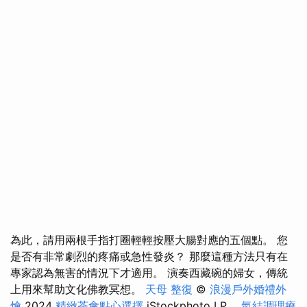
為此，請用兩根手指打圈輕輕按壓大腸對應的五個點。 您
是否有非常劇烈的疼痛或急性發炎？ 那麼這種方法只有在
專家認為無害的情況下才適用。 演奏西藏碗的婦女，傳統
上用來幫助文化佛教冥想。
天母 整復
©
浪漫戶外婚禮外
燴
2024
精緻茶會點心選擇
iStockphoto LP。
氣結調理療