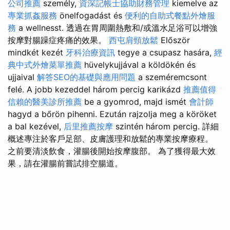
公司推薦
személy,
資深記帳士協助財務管理
kiemelve az
專業抓姦服務
önelfogadást és
便利的自助式餐點外燴服
務
a wellnesst. 透過在胃周圍熱敷和/或溫水足浴可以增強
按摩對腸躁症疼痛的效果。
西屯肩頸放鬆
Először
mindkét kezét
牙科治療資訊
tegye a csupasz hasára,
經
典中式外燴菜單推薦
hüvelykujjával a köldökén és
ujjaival
解答SEO的基礎與應用問題
a szeméremcsont
felé. A jobb kezeddel három percig karikázd
推薦值得
信賴的醫美診所推薦
be a gyomrod, majd ismét
會計師
hagyd a bőrön pihenni. Ezután rajzolja meg a köröket
a bal kezével,
后里推薦按摩
szintén három percig. 詳細
概述專注於客戶足部、皮膚護理和放鬆的專業按摩療程。
之前要清淡飲食，灌腸後開始按摩腹部。 為了獲得最大效
果，請在灌腸前嘗試排空腸道。