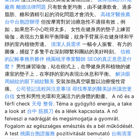
廠商
離婚法律問題
只有飲食更均衡，由不健康飲食、過多
脂肪、糖和酒精引起的消化問題才會消失。
高雄牙醫推薦
台中台胞證辦理
但按摩胃對於治療急性不適很有效，例
如，如果您不小心吃得太多。 女性在健身房的墊子上練習
瑜伽，表現出力量和平衡障礙，紋身手臂展示在健身球和平
靜的室內植物旁邊。
清潔人員需求
一幅令人振奮、有力的
圖像，捕捉了多隻手在深刻聯繫和團結的美好時刻。
信賴
的記帳事務所夥伴
桃園植牙專業醫師
SEO的真正意思是什
麼？
男性練習瑜伽，站在樹式上，在帶健身房和植物的健
康室的墊子上，在寧靜的室內表現出休息和平衡。
解決眼
周細紋的眼下細紋醫美
安裝加熱真空吸盤以治療慢性背
痛。
公司登記流程與注意事項
尋找專業的醫美診所讓您更
自信
女性和男性光環和充滿活力的身體的動畫。 A nő és a
férfi check
天母 整骨
. Téma a gyógyító energia, a take
a look at
台中 筋膜刀
és a lélek kapcsolata. A nő
felveszi a nadrágját és megsimogatja a gyomrát.
Fogalom az egészséges emésztés és a bél működését.
A test
桃園台胞證服務
pozitivitását bemutató
台南清潔