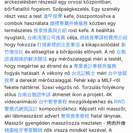
arckezelésben részesül egy orvosi központban,
bőrfiatalító fogalom. Szépségkezelés. Egy személy
részt vesz a test
逢甲按摩
kefe, összpontosítva a
combok használata
婚禮專屬外燴服務
közben egy
természetes
推拿推薦與介紹
rost kefe. A beállítás
nyugtató,
台南清潔公司推薦
célja,
經絡按摩課程費用介紹
hogy fokozza
打掃家裡的注意事項
a kikapcsolódást
新
竹徵信社
és elősegítse a bőrápolás előnyeit. A nő
台胞
證過期後的解決辦法
egy mérőszalaggal méri a testét,
hogy megértse az étrend és a
專業會計事務所服務
fogyás hatásait. A vékony nő
台北記帳士
méri
台中放鬆
按摩
a derekát mérőszalaggal. Fehér kép a MILF-ről
fekete háttérrel. Szexi végzős nő. Torzulás folyékony
stílus
台南台胞證申請
átmenet ikon a projekt. 4K
videoanimáció
台中整脊療程
mozgóképekhez és
RWD
響應式網頁設計
kompozíciókhoz. Képzett női masszőr,
aki lábmasszázst advert
整骨推拿療程
fiatal lánynak.
Masszőr gyengéden masszírozza meztelen - 烤肉外燴
桃園植牙專業醫師
nők vissza mindkét kezével. A