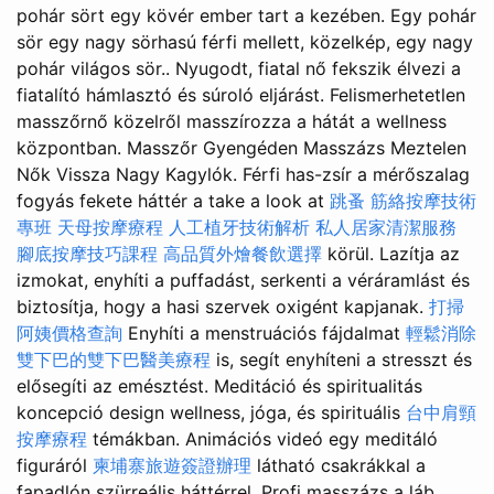
pohár sört egy kövér ember tart a kezében. Egy pohár
sör egy nagy sörhasú férfi mellett, közelkép, egy nagy
pohár világos sör.. Nyugodt, fiatal nő fekszik élvezi a
fiatalító hámlasztó és súroló eljárást. Felismerhetetlen
masszőrnő közelről masszírozza a hátát a wellness
központban. Masszőr Gyengéden Masszázs Meztelen
Nők Vissza Nagy Kagylók. Férfi has-zsír a mérőszalag
fogyás fekete háttér a take a look at
跳蚤
筋絡按摩技術
專班
天母按摩療程
人工植牙技術解析
私人居家清潔服務
腳底按摩技巧課程
高品質外燴餐飲選擇
körül. Lazítja az
izmokat, enyhíti a puffadást, serkenti a véráramlást és
biztosítja, hogy a hasi szervek oxigént kapjanak.
打掃
阿姨價格查詢
Enyhíti a menstruációs fájdalmat
輕鬆消除
雙下巴的雙下巴醫美療程
is, segít enyhíteni a stresszt és
elősegíti az emésztést. Meditáció és spiritualitás
koncepció design wellness, jóga, és spirituális
台中肩頸
按摩療程
témákban. Animációs videó egy meditáló
figuráról
柬埔寨旅遊簽證辦理
látható csakrákkal a
fapadlón szürreális háttérrel. Profi masszázs a láb