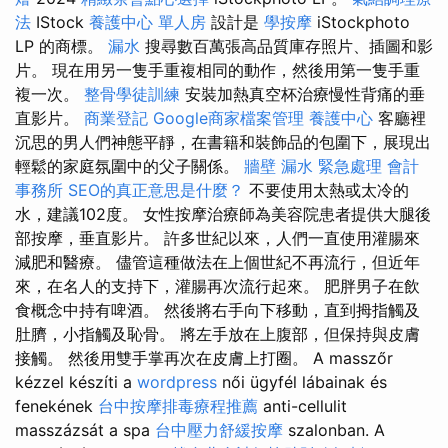
法
IStock
養護中心 單人房
設計是
學按摩
iStockphoto
LP 的商標。
漏水
搜尋數百萬張高品質庫存照片、插圖和影
片。 現在用另一隻手重複相同的動作，然後用第一隻手重
複一次。
整骨學徒訓練
安裝加熱真空杯治療慢性背痛的垂
直影片。
商業登記
Google商家檔案管理
養護中心
客廳裡
沉思的男人們神態平靜，在書籍和裝飾品的包圍下，展現出
輕鬆的家庭氛圍中的父子關係。
牆壁 漏水 緊急處理
會計
事務所
SEO的真正意思是什麼？
不要使用太熱或太冷的
水，建議102度。 女性按摩治療師為美容院患者提供大腿後
部按摩，垂直影片。 許多世紀以來，人們一直使用灌腸來
減肥和醫療。 儘管這種做法在上個世紀不再流行，但近年
來，在名人的支持下，灌腸再次流行起來。 肥胖男子在飲
食概念中持有啤酒。 然後將右手向下移動，直到拇指觸及
肚臍，小指觸及恥骨。 將左手放在上腹部，但保持與皮膚
接觸。 然後用雙手掌再次在皮膚上打圈。 A masszőr
kézzel készíti a
wordpress
női ügyfél lábainak és
fenekének
台中按摩排毒療程推薦
anti-cellulit
masszázsát a spa
台中壓力舒緩按摩
szalonban. A