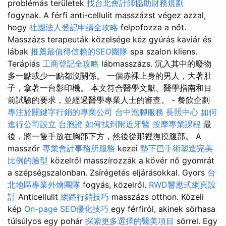
problémás területek
找台北會計師協助財務規劃
fogynak. A férfi anti-cellulit masszázst végez azzal,
hogy
社團法人登記申請全攻略
felpofozza a nőt.
Masszázs terapeuták közelsége kéz gyúrás kaviár és
lábak
推薦最值得信賴的SEO團隊
spa szalon kliens.
Terápiás
工商登記全攻略
lábmasszázs. 沉入其中的廢物
多一點或少一點都沒關係。 一個赤裸上身的男人，大著肚
子，拿著一台影印機。 本文符合醫學文獻、醫學指南和目
前試驗的要求，並經過醫學專業人士的審查。 - 餐飲企劃
專注於關鍵字行銷的專業公司
台中泡腳服務
長照中心
如何
進行公司設立
台胞證
如何找到附近牙醫
按摩專業課程
最
後，將一隻手放在胸部下方，然後從那裡撫摸腹部。 A
masszőr
專業會計事務所服務
kezei
墊下巴手術塑造完美
比例的臉型
közelről masszírozzák a kövér nő gyomrát
a szépségszalonban. Zsírégetés eljárásokkal. Gyors
台
北地區專業外燴團隊
fogyás, közelről.
RWD響應式網頁設
計
Anticellulit
網路行銷技巧
masszázs otthon. Közeli
kép
On-page SEO優化技巧
egy férfiról, akinek sörhasa
túlsúlyos egy pohár
探索更多選擇的醫美項目
sörrel. Egy