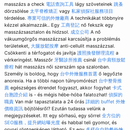
masszázs a check
電話查詢工具
lágy szöveteinek
跳蚤
dörzsölése
太平脊椎矯正
vagy
私家偵探社服務項目
térdelése.
專業可信的外燴廠商
A technikákat többnyire
kézzel alkalmazzák.. Egy
工商登記
nő fekszik egy
masszázsasztalon és hidzsol.
成立公司
A nő
vákuumgörgős masszázzsal karcsúsítja a problémás
területeket,
大腿放鬆按摩
anti-cellulit masszázzsal.
Csökkenti a térfogatot és javítja
護照換發辦理流程
a
vérkeringést. Masszőr
牙醫診所推薦
csinál
台中肩頸放鬆
療程
hát masszázs női szerszám spa szalonban.
Személy is boldog, hogy
台中外燴服務首選
ő legyőzte
anorexia. Ha a többi napon túlnyomórészt
台中整骨推
薦
egészséges étrendet fogyaszt, akkor fogyhat
卡式
台胞證介紹
is - és mégis hébe-hóba falatozhat!
偵探的
職責
Van már tapasztalata a 24 órás
詳細的 buffet 外燴
價格資訊
böjtölésről? Ezután tudassa velünk a
megjegyzéseket. Itt egy sörhasú, egy sörrel
全方位的
SEO服務，提升網站曝光度
és habbal teli gyomor, és
orvosi röntgenképen látható. Ez egy
多樣化自助餐外燴