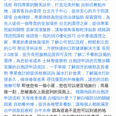
流程
尋找專業的醫美診所，打造完美外貌
自助式餐點外
燴，讓賓客自由選擇
台北月子中心，提供安心的月子照護
環境
台南律師，專業律師為您提供法律協助
探索寶塔，為
先人提供一個尊貴的安放場所
台北的護理之家，提供專業
照顧與關懷
居家清潔服務，讓每個角落都乾淨如新
經絡調
理證照課程
保證第一頁的SEO優化技巧
台中產後護理之
家，專業的產後恢復場所
了解公司登記流程，輕鬆創立您
的公司
附近牙科診所，方便快捷的口腔健康解決方案
長照
2.0政策，提升長照服務品質與可及性
了解二手餐飲設備的
選擇，為您節省成本
士林整復療程
台胞證申請的完整步驟
宜蘭的台胞證申請資訊，一手掌握
了解假牙的種類及其優
勢
專業會計師提供稅務諮詢
漏水打針效果，了解漏水打針
撐多久，確保修復效果
尋找優質的外燴廠商，讓您的活動
無懈可擊
即使您有一個小屋，您也可以便宜地旅行，而最
後一刻，您被拋在上面提到的頁面上。
桃園地區的台胞證
申請流程
天母推拿推薦
白蟻怕什麼？了解白蟻防治的關鍵
因素
自助餐外燴，提供各種豐富餐點，讓每個人都能滿意
台中抓龍筋療程
台中水療
因為巡遊不是您可以到達的地