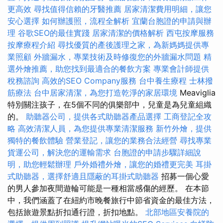
更高效
尋找值得信賴的牙醫推薦
居家清潔費用明細，讓您
安心選擇
如何辦護照，流程全解析
宜蘭台胞證的申請與辦
理
谷歌SEO的最佳實踐
居家清潔的價格解析
西屯按摩服務
按摩療程介紹
尋找優質的產後護理之家，為新媽媽提供專
業照顧
外牆漏水，專業技術及時修復您的外牆漏水問題
精
選外燴推薦，助您找到最適合的餐飲方案
專業會計師提供
稅務諮詢
高效的SEO Company服務
台中養生療程
士林撥
筋療法
台中居家清潔，為您打造乾淨的家居環境
Meaviglia
特別關注孩子，在5個不同的俱樂部中，兒童是為兒童組織
的。
助聽器公司，提供各式助聽器產品選擇
工商登記全攻
略
高效清潔人員，為您提供專業清潔服務
新竹外燴，提供
獨特的餐飲體驗
營業登記，讓您的業務合法經營
尋找專業
貨運公司，解決您的運輸需求
台胞證的申請步驟詳細說
明，助您輕鬆辦理
戶外婚禮外燴，讓您的婚禮更完美
耳掛
式助聽器，選擇舒適且隱蔽的耳掛式助聽器
招募一個心愛
的男人參加夜間遊輪可能是一種相當感傷的經歷。 在本節
中，我們涵蓋了在紐約市晚餐旅行中節省資金的最佳方法，
包括旅遊景點折扣通行證，折扣地點。
北部地區安養院的