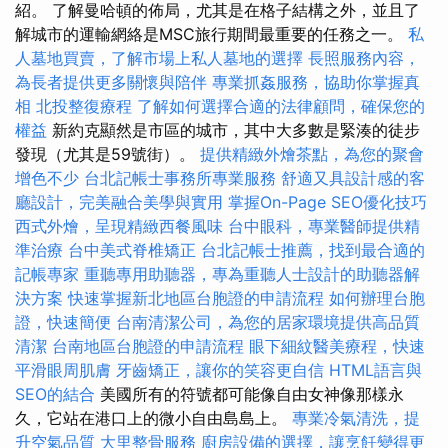
紹。 了解曼哈頓的佈局，尤其是在格子結構之外，並且了
解城市的運輸網絡是MSC旅行期間最重要的任務之一。
私
人墓地買賣，了解市場上私人墓地的選擇
長照服務內容，
為長者提供更多關懷與陪伴
專業抓姦服務，協助你掌握真
相
北投整復療程
了解如何選擇合適的法律顧問，確保您的
權益
新約克顯然是市區的城市，其中大多數是緊湊的徒步
發現（尤其是59號街）。
提供精緻外燴茶點，為您的聚會
增色不少
台北記帳士事務所專業服務
舒適又具設計感的客
廳設計，完美融合美學與實用
掌握On-Page SEO優化技巧
西式外燴，呈現精緻西餐風味
台中眼科，專業醫師提供精
準治療
台中美式脊椎矯正
台北記帳士推薦，找到最合適的
記帳專家
重聽專用助聽器，專為重聽人士設計的助聽器解
決方案
快速掌握新北地區台胞證的申請流程
如何辦理台胞
證，快速簡便
台南清潔公司，為您的居家環境提供高品質
清潔
台南地區台胞證的申請流程
眼下細紋醫美療程，快速
平滑眼周肌膚
牙齒矯正，讓你的笑容更自信
HTML語言與
SEO的結合
美國所有的符號都可能像自由女神像那樣永
久，它站在港口上的微小自由島島上。
專業冷氣清洗，提
升空氣品質
大里整骨服務
廚房設備的選擇，讓烹飪變得更