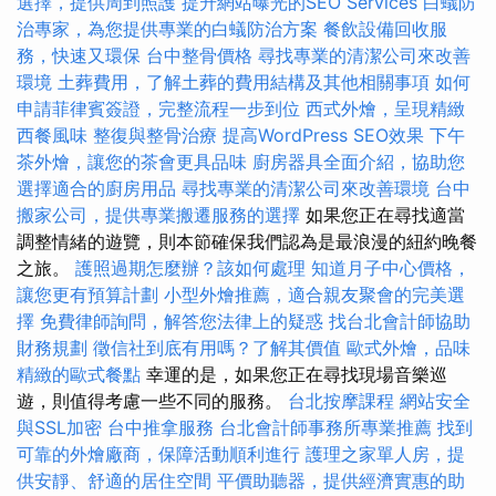
選擇，提供周到照護
提升網站曝光的SEO Services
白蟻防
治專家，為您提供專業的白蟻防治方案
餐飲設備回收服
務，快速又環保
台中整骨價格
尋找專業的清潔公司來改善
環境
土葬費用，了解土葬的費用結構及其他相關事項
如何
申請菲律賓簽證，完整流程一步到位
西式外燴，呈現精緻
西餐風味
整復與整骨治療
提高WordPress SEO效果
下午
茶外燴，讓您的茶會更具品味
廚房器具全面介紹，協助您
選擇適合的廚房用品
尋找專業的清潔公司來改善環境
台中
搬家公司，提供專業搬遷服務的選擇
如果您正在尋找適當
調整情緒的遊覽，則本節確保我們認為是最浪漫的紐約晚餐
之旅。
護照過期怎麼辦？該如何處理
知道月子中心價格，
讓您更有預算計劃
小型外燴推薦，適合親友聚會的完美選
擇
免費律師詢問，解答您法律上的疑惑
找台北會計師協助
財務規劃
徵信社到底有用嗎？了解其價值
歐式外燴，品味
精緻的歐式餐點
幸運的是，如果您正在尋找現場音樂巡
遊，則值得考慮一些不同的服務。
台北按摩課程
網站安全
與SSL加密
台中推拿服務
台北會計師事務所專業推薦
找到
可靠的外燴廠商，保障活動順利進行
護理之家單人房，提
供安靜、舒適的居住空間
平價助聽器，提供經濟實惠的助