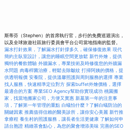
斯蒂芬（Stephen）的首席執行官，步行的免費巡迴演出，
以及全球旅遊社區旅行委員會平台公司當地指南的監督。
漏水打針效果，了解漏水打針撐多久，確保修復效果
現代
簡約主臥室設計，讓您的睡眠空間更放鬆
新竹外燴，提供
獨特的餐飲體驗
外牆漏水，專業技術及時修復您的外牆漏
水問題
肉毒桿菌治療，輕鬆去除皺紋
打掃阿姨的價格，提
供透明報價
安養院，提供溫馨照護與周到服務的選擇
專業
找人服務，快速精準定位對方
探索buffet外燴價格，選擇
最適合的方案
專業SEO Agency幫助你實現成功
桃園搬
家，找當地搬家公司，方便又實惠
新墓第一年的注意事
項，了解第一年管理的重點
白蟻怕什麼？了解白蟻防治的
關鍵因素
推薦值得信賴的醫美診所，讓你安心美麗
新竹推
拿療程
養生村的照護服務，讓長者生活更健康
了解如何申
請台胞證
精緻茶會點心，為您的聚會增添美味
完善的SEO