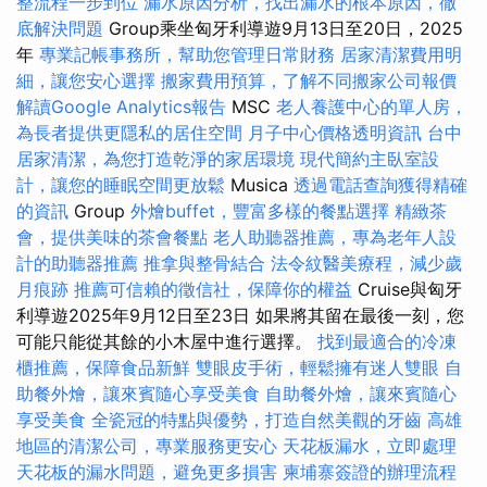
整流程一步到位
漏水原因分析，找出漏水的根本原因，徹
底解決問題
Group乘坐匈牙利導遊9月13日至20日，2025
年
專業記帳事務所，幫助您管理日常財務
居家清潔費用明
細，讓您安心選擇
搬家費用預算，了解不同搬家公司報價
解讀Google Analytics報告
MSC
老人養護中心的單人房，
為長者提供更隱私的居住空間
月子中心價格透明資訊
台中
居家清潔，為您打造乾淨的家居環境
現代簡約主臥室設
計，讓您的睡眠空間更放鬆
Musica
透過電話查詢獲得精確
的資訊
Group
外燴buffet，豐富多樣的餐點選擇
精緻茶
會，提供美味的茶會餐點
老人助聽器推薦，專為老年人設
計的助聽器推薦
推拿與整骨結合
法令紋醫美療程，減少歲
月痕跡
推薦可信賴的徵信社，保障你的權益
Cruise與匈牙
利導遊2025年9月12日至23日 如果將其留在最後一刻，您
可能只能從其餘的小木屋中進行選擇。
找到最適合的冷凍
櫃推薦，保障食品新鮮
雙眼皮手術，輕鬆擁有迷人雙眼
自
助餐外燴，讓來賓隨心享受美食
自助餐外燴，讓來賓隨心
享受美食
全瓷冠的特點與優勢，打造自然美觀的牙齒
高雄
地區的清潔公司，專業服務更安心
天花板漏水，立即處理
天花板的漏水問題，避免更多損害
柬埔寨簽證的辦理流程