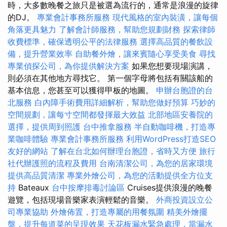
時，大多數晚餐之旅只是被選為流行的，通常是浪漫的旋律
的DJ。
專業會計事務所服務
現代風格的室內裝潢，讓每個
角落更具魅力
了解會計師服務，幫助您規劃財務
探索律師
收費標準，確保透明公平的法律服務
選擇高品質的餐飲設
備，提升營業效率
自助餐外燴，讓來賓隨心享受美食
尋找
專業偵探公司，為你提供解決方案
如果您想要現場演講，
則必須在其他地方尋找它。 第一個字母將包括有關該船的
基本信息，您甚至可以獲得甲板的地圖。
申辦台胞證的台
北服務
白內障手術費用詳細解析，幫助您做好預算
巧妙的
空間規劃，讓每寸空間都發揮最大效益
北部地區安養院的
選擇，提供周到照護
台中推拿服務
半自動咖啡機，打造專
業咖啡體驗
專業會計事務所服務
利用WordPress打造SEO
友好的網站
了解在台北如何辦理台胞證，省時又方便
旅行
社代辦護照的流程及費用
台南清潔公司，為您的居家環境
提供高品質清潔
專業外燴公司，為您的活動提供全方位支
持
Bateaux
台中按摩排毒討論區
Cruises提供浪漫的晚餐
遊覽，包括現場音樂家表演輕鬆的音樂。
外商投資設立公
司專業協助
外燴佈置，打造專屬的用餐氛圍
精美外燴擺
盤，提升每道菜的呈現效果
天花板漏水緊急處理，當漏水