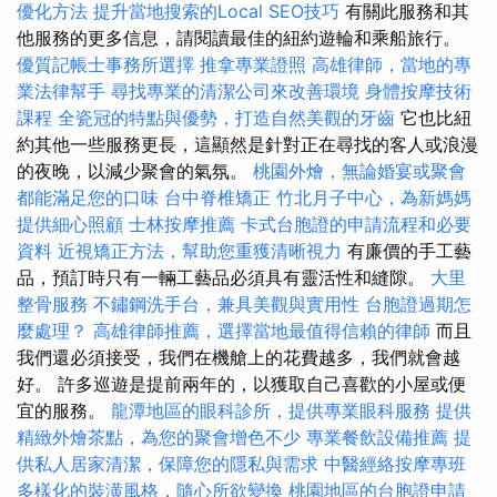
優化方法
提升當地搜索的Local SEO技巧
有關此服務和其
他服務的更多信息，請閱讀最佳的紐約遊輪和乘船旅行。
優質記帳士事務所選擇
推拿專業證照
高雄律師，當地的專
業法律幫手
尋找專業的清潔公司來改善環境
身體按摩技術
課程
全瓷冠的特點與優勢，打造自然美觀的牙齒
它也比紐
約其他一些服務更長，這顯然是針對正在尋找的客人或浪漫
的夜晚，以減少聚會的氣氛。
桃園外燴，無論婚宴或聚會
都能滿足您的口味
台中脊椎矯正
竹北月子中心，為新媽媽
提供細心照顧
士林按摩推薦
卡式台胞證的申請流程和必要
資料
近視矯正方法，幫助您重獲清晰視力
有廉價的手工藝
品，預訂時只有一輛工藝品必須具有靈活性和縫隙。
大里
整骨服務
不鏽鋼洗手台，兼具美觀與實用性
台胞證過期怎
麼處理？
高雄律師推薦，選擇當地最值得信賴的律師
而且
我們還必須接受，我們在機艙上的花費越多，我們就會越
好。 許多巡遊是提前兩年的，以獲取自己喜歡的小屋或便
宜的服務。
龍潭地區的眼科診所，提供專業眼科服務
提供
精緻外燴茶點，為您的聚會增色不少
專業餐飲設備推薦
提
供私人居家清潔，保障您的隱私與需求
中醫經絡按摩專班
多樣化的裝潢風格，隨心所欲變換
桃園地區的台胞證申請