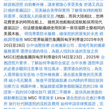
師資格證照
自助餐外燴，讓來賓隨心享受美食
舒適又具設
計感的客廳設計，完美融合美學與實用
了解骨灰罈的種類
與選擇，保護親人的最後安息
/地點，而與大陸相比，您將
花費更多的時間在船上。 雖然其他船舶或巡航船採用現代
建築設計，但這艘遊艇繼續使用與第一座現場爵士樂相同的
美麗木板。
尋找專業防水服務，確保您的房屋免於水患
經
絡調理服務
MSC世界歐羅巴集團與匈牙利導遊2025年9月
20日至28日
台中油壓按摩
台南搬家公司，當地可靠的搬家
服務選擇
選擇合適的塔位，為親人找到永遠的安放之所
MSC幻想曲集團與匈牙利導遊9月14日至23日，2025年
台
胞證照片要求，了解如何準備符合規定
台中水療
護照申請
的必要步驟與注意事項
塔位風水，選擇適合的塔位，為先
人選擇最佳安息地
小型外燴推薦，適合親友聚會的完美選
擇
縮小毛孔醫美，恢復平滑緊緻肌膚
白內障的早期症狀與
治療方法
桃園外燴，無論婚宴或聚會都能滿足您的口味
保
證第一頁的SEO優化技巧
購買二手攤車，提供高效便捷的
移動餐飲設施
MSC
專業推拿
Lirica
適合您的台北會計事務
所
旅行社代辦護照的流程及費用
如何申請菲律賓簽證，完