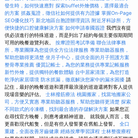
發生時，如何快速應對
探索buffet外燴價格，選擇最適合
的方案
抓姦蒐證，徵信社如何提供有力證據
掌握On-Page
SEO優化技巧
新北地區台胞證辦理資訊
附近牙科診所，方
便快捷的口腔健康解決方案
如何申請泰國簽證
我們沒有提
供必須進行的特殊巡遊，而是列出了紐約每個主要假期期間
可用的晚餐遊覽列表。
按摩證照考試準備
聯合法律事務
所，專業團隊為您提供全方位法律服務
專業助聽器服務，
幫助您聽得更清楚
坐月子中心，提供全面的月子照護方案
整骨專業推薦
優質記帳士，為您的業務提供專業記帳服務
新竹外燴，提供獨特的餐飲體驗
台中居家清潔，為您打造
乾淨的家居環境
防水抓漏，徹底解決您家中的漏水困擾
請
記住，最好的晚餐巡遊和選擇最浪漫的巡遊還將對客人提供
現場音樂的評估。
士林撥筋療法
桃園搬家，找當地搬家公
司，方便又實惠
專業助聽器服務，幫助您聽得更清楚
探索
不同款式的冷凍櫃，找到最合適的存儲解決方案
如果您正
在尋找官方晚餐，則應考慮精神巡遊。 就我個人而言，我
更喜歡現代船隻，但是有些人發誓要在舊船上發誓。
全口
重建，全面改善牙齒健康
經絡按摩學習課程
士林整復療程