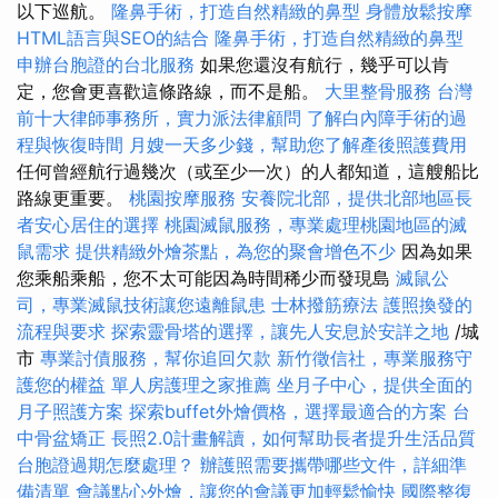
以下巡航。
隆鼻手術，打造自然精緻的鼻型
身體放鬆按摩
HTML語言與SEO的結合
隆鼻手術，打造自然精緻的鼻型
申辦台胞證的台北服務
如果您還沒有航行，幾乎可以肯
定，您會更喜歡這條路線，而不是船。
大里整骨服務
台灣
前十大律師事務所，實力派法律顧問
了解白內障手術的過
程與恢復時間
月嫂一天多少錢，幫助您了解產後照護費用
任何曾經航行過幾次（或至少一次）的人都知道，這艘船比
路線更重要。
桃園按摩服務
安養院北部，提供北部地區長
者安心居住的選擇
桃園滅鼠服務，專業處理桃園地區的滅
鼠需求
提供精緻外燴茶點，為您的聚會增色不少
因為如果
您乘船乘船，您不太可能因為時間稀少而發現島
滅鼠公
司，專業滅鼠技術讓您遠離鼠患
士林撥筋療法
護照換發的
流程與要求
探索靈骨塔的選擇，讓先人安息於安詳之地
/城
市
專業討債服務，幫你追回欠款
新竹徵信社，專業服務守
護您的權益
單人房護理之家推薦
坐月子中心，提供全面的
月子照護方案
探索buffet外燴價格，選擇最適合的方案
台
中骨盆矯正
長照2.0計畫解讀，如何幫助長者提升生活品質
台胞證過期怎麼處理？
辦護照需要攜帶哪些文件，詳細準
備清單
會議點心外燴，讓您的會議更加輕鬆愉快
國際整復