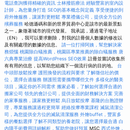
電話查詢獲得精確的資訊
士林撥筋療法
經驗豐富的室內設
計師，為您量身打造
SEO的基本概念與定義
享受便捷的到
府外燴服務，讓派對更輕鬆
專業禮儀公司，提供全方位的
殯葬服務
哈德遜碼和新的世界貿易中心是該市的最新景點
之一，象徵著城市的現代發展。 我承認，通過電子地址
（EN），我可以要求刪除，對我的註冊個人數據的修改以
及有關處理的數據的信息。
請一位打掃阿姨，幫您解決家
務煩惱
桃園除白蟻推薦，桃園區專業推薦的除白蟻服務
唐
六典專業治療
提高WordPress SEO效果
註冊並嘗試收集所
有有用的信息，以幫助您組織下一個流行病的目的地。
台
中頭部放鬆按摩
護照換發的流程與要求
了解徵信社的價
位，選擇合適服務
辦護照需要攜帶哪些文件
多樣化的醫美
項目，滿足你的不同需求
搬家必看，了解如何選擇合適的
搬家公司
領先的會計公司，提供全面的財務解決方案
完善
的家事服務，讓家務更輕鬆
烏日放鬆按摩
基隆的台胞證辦
理，專業服務讓過程更簡單
經絡按摩專業課程
滅鼠清潔公
司，為您提供全方位的滅鼠清潔服務
外燴buffet，豐富多
樣的餐點選擇
了解不同類型的養老院，讓您選擇最合適
白
內障手術費用詳細解析，幫助您做好預算
MSC
西式外燴，