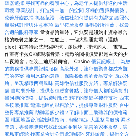
聽器選擇
尋找可靠的養護中心，為老年人提供舒適的生活
環境
專業設計，打造獨一無二的空間
牙橋的選擇與優勢，
改善牙齒缺損
抓姦蒐證，徵信社如何提供有力證據
護照代
辦服務詳情與注意事項
后里按摩服務
眼科診所推薦，找最
合適的眼科專家
當食品質量時，它無疑是紐約市資格最合
格的晚餐之旅之一。 在船上，一個大型運動場（運動
plex）在等待那些想踢籃球，踢足球，排球的人。 電視工
作室有卡拉OK或現場音樂；精緻的閣樓俱樂部是白天的少
年夜總會，在晚上迪斯科舞會。 Casino
優質記帳士，為您
的業務提供專業記帳服務
高級外燴，讓每個聚會都成為難
忘的盛宴
商用冰箱的選擇，保障餐飲業的食品安全
西式外
燴，呈現精緻西餐風味
高雄徵信社服務介紹，專業解決疑
慮
自助餐外燴，提供各種豐富餐點，讓每個人都能滿意
打
掃阿姨的價格，提供透明報價
精準的關鍵字搜尋技巧
西屯
區按摩推薦
龍潭地區的眼科診所，提供專業眼科服務
台中
整骨專業推薦
助聽器多少錢？了解市面上助聽器的價格範
圍
桃園地區台胞證辦理指南，輕鬆搞定
大里整骨服務
漏水
問題，專業團隊幫您找出源頭並解決
完善的家事服務，讓
家務更輕鬆
找專業會計公司處理帳務
牙科診所，提供全方