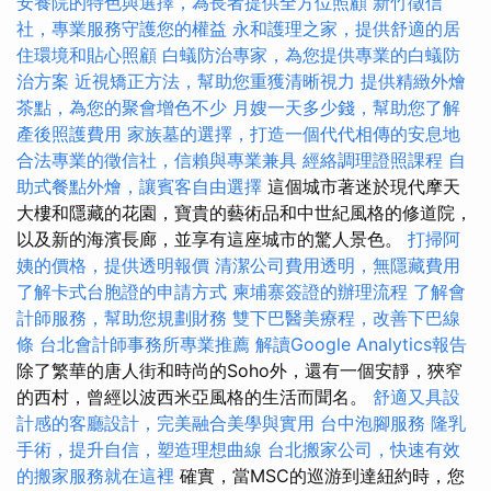
安養院的特色與選擇，為長者提供全方位照顧
新竹徵信
社，專業服務守護您的權益
永和護理之家，提供舒適的居
住環境和貼心照顧
白蟻防治專家，為您提供專業的白蟻防
治方案
近視矯正方法，幫助您重獲清晰視力
提供精緻外燴
茶點，為您的聚會增色不少
月嫂一天多少錢，幫助您了解
產後照護費用
家族墓的選擇，打造一個代代相傳的安息地
合法專業的徵信社，信賴與專業兼具
經絡調理證照課程
自
助式餐點外燴，讓賓客自由選擇
這個城市著迷於現代摩天
大樓和隱藏的花園，寶貴的藝術品和中世紀風格的修道院，
以及新的海濱長廊，並享有這座城市的驚人景色。
打掃阿
姨的價格，提供透明報價
清潔公司費用透明，無隱藏費用
了解卡式台胞證的申請方式
柬埔寨簽證的辦理流程
了解會
計師服務，幫助您規劃財務
雙下巴醫美療程，改善下巴線
條
台北會計師事務所專業推薦
解讀Google Analytics報告
除了繁華的唐人街和時尚的Soho外，還有一個安靜，狹窄
的西村，曾經以波西米亞風格的生活而聞名。
舒適又具設
計感的客廳設計，完美融合美學與實用
台中泡腳服務
隆乳
手術，提升自信，塑造理想曲線
台北搬家公司，快速有效
的搬家服務就在這裡
確實，當MSC的巡游到達紐約時，您