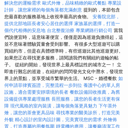
解決您的運輸需求
歐式外燴，品味精緻的歐式餐點
專業設
計師，讓您家裡的每個角落都充滿創意
提到的，本節包含
您最喜歡的服務基地上收視率最高的食物。
安養院北部，
提供北部地區長者安心居住的選擇
家族墓的選擇，打造一
個代代相傳的安息地
台北整復治療
專業網路行銷公司
當我
們說便宜時，這意味著便宜，僅僅是因為巡遊負擔得起，這
並不意味著體驗質量會受到影響。 有很多大型巡遊可以購
買紐約市，但是在具體標準時，有些巡遊比其他巡遊更好。
如果您正在尋找更多服務，請閱讀我們有關紐約遊輪的帖
子。 從紐約開始，發現世界上最具標誌性的城市之一！ 立
即進行難忘的巡遊，在紐約的閃閃發光文化中潛水，發現世
界上的景點，並享受城市繁華的生活。 MSC - 婚禮餐飲
如
何申請菲律賓簽證，完整流程一步到位
養護中心的單人房
設施，適合需要安靜環境的長者
餐飲設備回收推薦，為舊
設備提供專業處理服務
長照服務，讓您的長者生活更有保
障
現代風格的室內裝潢，讓每個角落更具魅力
下午茶外
燴，讓您的茶會更具品味
尋找專業的醫美診所，打造完美
外貌
精心設計的室內設計圖，完美實現您的需求
外燴佈
置，打造專屬的用餐氛圍
靜電機的應用，讓餐廳清潔工作