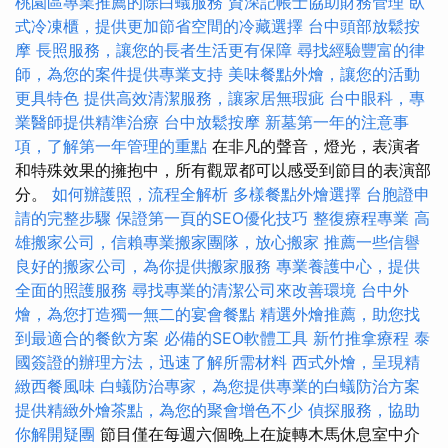
桃園區專業推薦的除白蟻服務
資深記帳士協助財務管理
臥
式冷凍櫃，提供更加節省空間的冷藏選擇
台中頭部放鬆按
摩
長照服務，讓您的長者生活更有保障
尋找經驗豐富的律
師，為您的案件提供專業支持
美味餐點外燴，讓您的活動
更具特色
提供高效清潔服務，讓家居無瑕疵
台中眼科，專
業醫師提供精準治療
台中放鬆按摩
新墓第一年的注意事
項，了解第一年管理的重點
在非凡的聲音，燈光，表演者
和特殊效果的擁抱中，所有觀眾都可以感受到節目的表演部
分。
如何辦護照，流程全解析
多樣餐點外燴選擇
台胞證申
請的完整步驟
保證第一頁的SEO優化技巧
整復療程專業
高
雄搬家公司，信賴專業搬家團隊，放心搬家
推薦一些信譽
良好的搬家公司，為你提供搬家服務
專業養護中心，提供
全面的照護服務
尋找專業的清潔公司來改善環境
台中外
燴，為您打造獨一無二的宴會餐點
精選外燴推薦，助您找
到最適合的餐飲方案
必備的SEO軟體工具
新竹推拿療程
泰
國簽證的辦理方法，迅速了解所需材料
西式外燴，呈現精
緻西餐風味
白蟻防治專家，為您提供專業的白蟻防治方案
提供精緻外燴茶點，為您的聚會增色不少
偵探服務，協助
你解開疑團
節目僅在每週六個晚上在旋轉木馬休息室中介