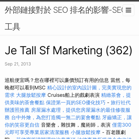
外部鏈接對於 SEO 排名的影響-SEO
工具
Je Tall Sf Marketing (362)
Sep 21, 2013
巡航便宜嗎？您在哪裡可以廉價預訂有用的信息 當然，每
晚都可以看到MSC
精心設計的室內設計圖，完美實現您的
需求
大腿放鬆按摩
Cruises船上的戲劇表演
精緻茶會，提
供美味的茶會餐點
保證第一頁的SEO優化技巧
-
旅行社代
辦護照推薦
房屋漏水處理，提供您房屋漏水的最佳修復服
務
台中外燴，為您打造獨一無二的宴會餐點
牙齒矯正，讓
你的笑容更自信
音樂會，雜技舞，魔術師，表演
僅需300
元即可享受專業居家清潔服務
小腿放鬆按摩
- 百老匯劇