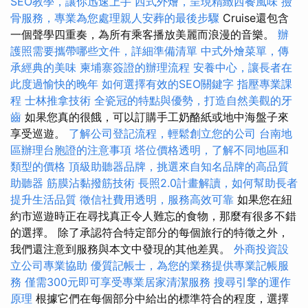
SEO教學，讓你迅速上手
西式外燴，呈現精緻西餐風味
撿
骨服務，專業為您處理親人安葬的最後步驟
Cruise還包含
一個聲學四重奏，為所有乘客播放美麗而浪漫的音樂。
辦
護照需要攜帶哪些文件，詳細準備清單
中式外燴菜單，傳
承經典的美味
柬埔寨簽證的辦理流程
安養中心，讓長者在
此度過愉快的晚年
如何選擇有效的SEO關鍵字
指壓專業課
程
士林推拿技術
全瓷冠的特點與優勢，打造自然美觀的牙
齒
如果您真的很餓，可以訂購手工奶酪紙或地中海盤子來
享受巡遊。
了解公司登記流程，輕鬆創立您的公司
台南地
區辦理台胞證的注意事項
塔位價格透明，了解不同地區和
類型的價格
頂級助聽器品牌，挑選來自知名品牌的高品質
助聽器
筋膜沾黏撥筋技術
長照2.0計畫解讀，如何幫助長者
提升生活品質
徵信社費用透明，服務高效可靠
如果您在紐
約市巡遊時正在尋找真正令人難忘的食物，那麼有很多不錯
的選擇。 除了承認符合特定部分的每個旅行的特徵之外，
我們還注意到服務與本文中發現的其他差異。
外商投資設
立公司專業協助
優質記帳士，為您的業務提供專業記帳服
務
僅需300元即可享受專業居家清潔服務
搜尋引擎的運作
原理
根據它們在每個部分中給出的標準符合的程度，選擇