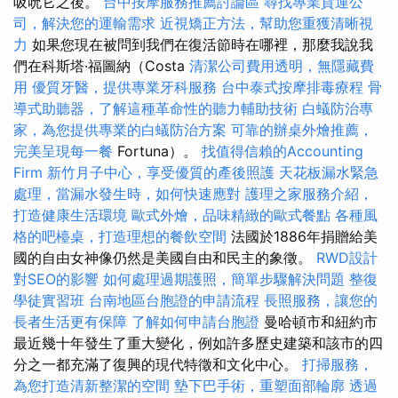
吸吮它之後。
台中按摩服務推薦討論區
尋找專業貨運公
司，解決您的運輸需求
近視矯正方法，幫助您重獲清晰視
力
如果您現在被問到我們在復活節時在哪裡，那麼我說我
們在科斯塔·福圖納（Costa
清潔公司費用透明，無隱藏費
用
優質牙醫，提供專業牙科服務
台中泰式按摩排毒療程
骨
導式助聽器，了解這種革命性的聽力輔助技術
白蟻防治專
家，為您提供專業的白蟻防治方案
可靠的辦桌外燴推薦，
完美呈現每一餐
Fortuna）。
找值得信賴的Accounting
Firm
新竹月子中心，享受優質的產後照護
天花板漏水緊急
處理，當漏水發生時，如何快速應對
護理之家服務介紹，
打造健康生活環境
歐式外燴，品味精緻的歐式餐點
各種風
格的吧檯桌，打造理想的餐飲空間
法國於1886年捐贈給美
國的自由女神像仍然是美國自由和民主的象徵。
RWD設計
對SEO的影響
如何處理過期護照，簡單步驟解決問題
整復
學徒實習班
台南地區台胞證的申請流程
長照服務，讓您的
長者生活更有保障
了解如何申請台胞證
曼哈頓市和紐約市
最近幾十年發生了重大變化，例如許多歷史建築和該市的四
分之一都充滿了復興的現代特徵和文化中心。
打掃服務，
為您打造清新整潔的空間
墊下巴手術，重塑面部輪廓
透過