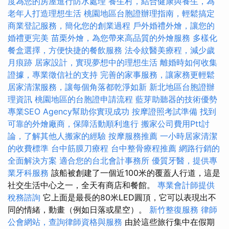
度為您的房屋進行防水處理
養生村，結合健康與養生，為
老年人打造理想生活
桃園地區台胞證辦理指南，輕鬆搞定
商業登記服務，簡化您的創業過程
戶外婚禮外燴，讓您的
婚禮更完美
苗栗外燴，為您帶來高品質的外燴服務
多樣化
餐盒選擇，方便快捷的餐飲服務
法令紋醫美療程，減少歲
月痕跡
居家設計，實現夢想中的理想生活
離婚時如何收集
證據，專業徵信社的支持
完善的家事服務，讓家務更輕鬆
居家清潔服務，讓每個角落都乾淨如新
新北地區台胞證辦
理資訊
桃園地區的台胞證申請流程
藍芽助聽器的技術優勢
專業SEO Agency幫助你實現成功
按摩證照考試準備
找到
可靠的外燴廠商，保障活動順利進行
搬家公司費用Ptt討
論，了解其他人搬家的經驗
按摩服務推薦
一小時居家清潔
的收費標準
台中筋膜刀療程
台中整骨療程推薦
網路行銷的
全面解決方案
適合您的台北會計事務所
優質牙醫，提供專
業牙科服務
該船被創建了一個近100米的覆蓋人行道，這是
社交生活中心之一，全天有商店和餐館。
專業會計師提供
稅務諮詢
它上面是最長的80米LED圓頂，它可以表現出不
同的情緒，動畫（例如日落或星空）。
新竹整復服務
律師
公會網站，查詢律師資格與服務
由於這些旅行集中在假期