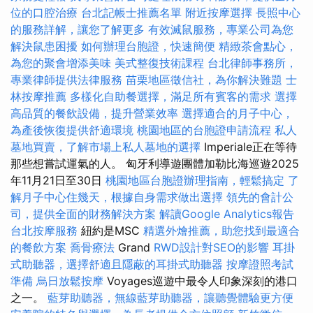
位的口腔治療
台北記帳士推薦名單
附近按摩選擇
長照中心
的服務詳解，讓您了解更多
有效滅鼠服務，專業公司為您
解決鼠患困擾
如何辦理台胞證，快速簡便
精緻茶會點心，
為您的聚會增添美味
美式整復技術課程
台北律師事務所，
專業律師提供法律服務
苗栗地區徵信社，為你解決難題
士
林按摩推薦
多樣化自助餐選擇，滿足所有賓客的需求
選擇
高品質的餐飲設備，提升營業效率
選擇適合的月子中心，
為產後恢復提供舒適環境
桃園地區的台胞證申請流程
私人
墓地買賣，了解市場上私人墓地的選擇
Imperiale正在等待
那些想嘗試運氣的人。 匈牙利導遊團體加勒比海巡遊2025
年11月21日至30日
桃園地區台胞證辦理指南，輕鬆搞定
了
解月子中心住幾天，根據自身需求做出選擇
領先的會計公
司，提供全面的財務解決方案
解讀Google Analytics報告
台北按摩服務
紐約是MSC
精選外燴推薦，助您找到最適合
的餐飲方案
喬骨療法
Grand
RWD設計對SEO的影響
耳掛
式助聽器，選擇舒適且隱蔽的耳掛式助聽器
按摩證照考試
準備
烏日放鬆按摩
Voyages巡遊中最令人印象深刻的港口
之一。
藍芽助聽器，無線藍芽助聽器，讓聽覺體驗更方便