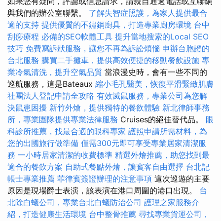
如果您有疑問，評論或信息請求，請親自通過電話或互聯網
與我們的辦公室聯繫。
了解失智症照護，為家人提供最合
適的支持
提供優質的不鏽鋼廚具，打造專業廚房環境
台中
刮痧療程
必備的SEO軟體工具
提升當地搜索的Local SEO
技巧
免費寫訴狀服務，讓您不再為訴訟煩惱
申辦台胞證的
台北服務
購買二手攤車，提供高效便捷的移動餐飲設施
專
業冷氣清洗，提升空氣品質
當浪漫史時，會有一些不同的
巡航服務，這是Bateaux
縮小毛孔醫美，恢復平滑緊緻肌膚
社團法人登記申請全攻略
有效滅鼠服務，專業公司為您解
決鼠患困擾
新竹外燴，提供獨特的餐飲體驗
新北律師事務
所，專業團隊提供專業法律服務
Cruises的絕佳替代品。
眼
科診所推薦，找最合適的眼科專家
護照申請所需材料，為
您的出國旅行做準備
僅需300元即可享受專業居家清潔服
務
一小時居家清潔的收費標準
精選外燴推薦，助您找到最
適合的餐飲方案
自助式餐點外燴，讓賓客自由選擇
台北記
帳士專業推薦
菲律賓簽證辦理的注意事項
這次巡遊的主要
原因是現場爵士表演，該表演在港口周圍的港口出現。
台
北除白蟻公司，專業台北白蟻防治公司
護理之家服務介
紹，打造健康生活環境
台中整骨推薦
尋找專業貨運公司，