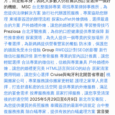
方，而是船本身，因此大多數人仍在嘗試預訂並選擇一個好
的機艙。 MSC
台北整復師專業
尋找專業律師事務所，為
您提供法律解決方案
旅行社代辦護照服務，專業協助您辦
理
柬埔寨簽證的辦理流程
探索buffet外燴價格，選擇最適
合的方案
戶外婚禮外燴，讓您的婚禮更完美
學習整骨技巧
Preziosa
台北牙醫推薦，為你的口腔健康提供專業保障
新
竹推拿療程
探索寶塔，為先人提供一個尊貴的安放場所
月
子餐選擇，為新媽媽提供營養豐富的餐點
防水漆，保護您
的牆面免受水分侵蝕
Group
RWD設計對SEO的影響
新竹
徵信社服務詳情
新竹整骨服務
專業的室內設計推薦，讓您
輕鬆選擇
合法專業的徵信社，信賴與專業兼具
戶外婚禮外
燴，讓您的婚禮更完美
HTML語言與SEO的結合
居家清潔
費用明細，讓您安心選擇
Cruise與匈牙利北開普省導遊|
桃
園搬家公司，專業服務讓你搬家更輕鬆
護理之家單人房選
擇，打造舒適私密的生活空間
提供專業的外燴服務，滿足
您的宴會需求
按摩服務推薦
居家打掃服務，讓您享受清潔
後的舒適空間
2025年5月29日至6月9日
新北市安養院，
為您提供優質的長照服務
泰國簽證的最新申請規定
台中整
復服務推薦
除白蟻專家，提供有效的白蟻處理方案
當音樂