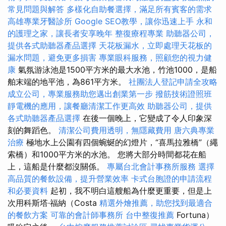
常見問題與解答
多樣化自助餐選擇，滿足所有賓客的需求
高雄專業牙醫診所
Google SEO教學，讓你迅速上手
永和
的護理之家，讓長者安享晚年
整復療程專業
助聽器公司，
提供各式助聽器產品選擇
天花板漏水，立即處理天花板的
漏水問題，避免更多損害
專業眼科服務，照顧您的視力健
康
氣氛游泳池是1500平方米的最大水池，竹池1000，是船
舶末端的地平池，為861平方米。
社團法人登記申請全攻略
成立公司，專業服務助您邁出創業第一步
撥筋技術證照班
靜電機的應用，讓餐廳清潔工作更高效
助聽器公司，提供
各式助聽器產品選擇
在後一個晚上，它變成了令人印象深
刻的舞蹈色。
清潔公司費用透明，無隱藏費用
唐六典專業
治療
極地水上公園有四個蜿蜒的幻燈片，“喜馬拉雅橋”（繩
索橋）和1000平方米的水池。 您將大部分時間都花在船
上，這船是什麼都沒關係。
專屬台北會計事務所服務
選擇
高品質的餐飲設備，提升營業效率
卡式台胞證的申請流程
和必要資料
起初，我不明白這艘船為什麼更重要，但是上
次用科斯塔·福納（Costa
精選外燴推薦，助您找到最適合
的餐飲方案
可靠的會計師事務所
台中整復推薦
Fortuna）