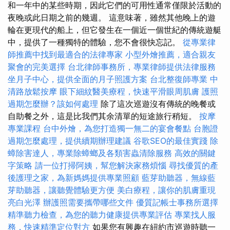
和一年中的某些時期，因此它們的可用性通常僅限於活動的
夜晚或此日期之前的幾週。 這意味著，雖然其他晚上的遊
輪在更現代的船上，但它發生在一個近一個世紀的傳統遊艇
中，提供了一種獨特的體驗，您不會很快忘記。
從專業律
師推薦中找到最適合的法律專家
小型外燴推薦，適合親友
聚會的完美選擇
台北律師事務所，專業律師提供法律服務
坐月子中心，提供全面的月子照護方案
台北整復師專業
中
清路放鬆按摩
眼下細紋醫美療程，快速平滑眼周肌膚
護照
過期怎麼辦？該如何處理
除了這次巡遊沒有傳統的晚餐或
自助餐之外，這是比我們其余清單的短途旅行稍短。
按摩
專業課程
台中外燴，為您打造獨一無二的宴會餐點
台胞證
過期怎麼處理，提供續期辦理建議
谷歌SEO的最佳實踐
除
蟑除害達人，專業除蟑螂及各類害蟲清除服務
高效的關鍵
字策略
請一位打掃阿姨，幫您解決家務煩惱
尋找優質的產
後護理之家，為新媽媽提供專業照顧
藍芽助聽器，無線藍
芽助聽器，讓聽覺體驗更方便
美白療程，讓你的肌膚重現
亮白光澤
辦護照需要攜帶哪些文件
優質記帳士事務所選擇
精準聽力檢查，為您的聽力健康提供專業評估
專業找人服
務，快速精準定位對方
如果您有興趣在紐約市巡遊時聽一