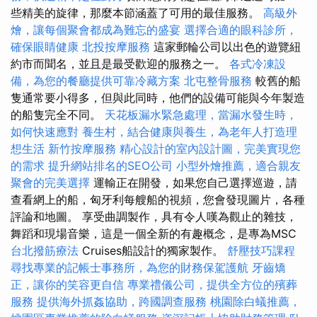
些精美的旋律，那麼本節涵蓋了可用的最佳服務。
高級外
燴，讓每個聚會都成為難忘的盛宴
選擇合適的眼科診所，
確保眼睛健康
北投按摩服務
這家郵輪公司以出色的遊覽紐
約市而聞名，並且是最受歡迎的服務之一。
各式冷凍設
備，為您的餐廳提供可靠冷藏方案
北屯整骨服務
較舊的船
隻通常要小得多，但與此同時，他們的設備可能與今年製造
的船隻完全不同。
天花板漏水緊急處理，當漏水發生時，
如何快速應對
養生村，結合健康與養生，為老年人打造理
想生活
新竹按摩服務
精心設計的室內設計圖，完美實現您
的需求
提升網站排名的SEO公司
小型外燴推薦，適合親友
聚會的完美選擇
運輸正在開發，如果您自己選擇巡遊，請
查看網上的船，匈牙利每艘船的視頻，您會發現圖片，各種
評論和地圖。 享受曲調製作，具有令人嘆為觀止的雜技，
舞蹈和現場音樂，這是一個全新的有趣概念，是專為MSC
台北撥筋療法
Cruises船設計的獨家製作。
舒壓技巧課程
尋找專業的記帳士事務所，為您的財務保駕護航
牙齒矯
正，讓你的笑容更自信
專業禮儀公司，提供全方位的殯葬
服務
提供海外抓姦協助，跨國調查服務
桃園除白蟻推薦，