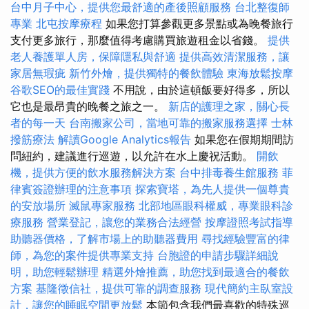
台中月子中心，提供您最舒適的產後照顧服務
台北整復師
專業
北屯按摩療程
如果您打算參觀更多景點或為晚餐旅行
支付更多旅行，那麼值得考慮購買旅遊租金以省錢。
提供
老人養護單人房，保障隱私與舒適
提供高效清潔服務，讓
家居無瑕疵
新竹外燴，提供獨特的餐飲體驗
東海放鬆按摩
谷歌SEO的最佳實踐
不用說，由於這頓飯要好得多，所以
它也是最昂貴的晚餐之旅之一。
新店的護理之家，關心長
者的每一天
台南搬家公司，當地可靠的搬家服務選擇
士林
撥筋療法
解讀Google Analytics報告
如果您在假期期間訪
問紐約，建議進行巡遊，以允許在水上慶祝活動。
開飲
機，提供方便的飲水服務解決方案
台中排毒養生館服務
菲
律賓簽證辦理的注意事項
探索寶塔，為先人提供一個尊貴
的安放場所
滅鼠專家服務
北部地區眼科權威，專業眼科診
療服務
營業登記，讓您的業務合法經營
按摩證照考試指導
助聽器價格，了解市場上的助聽器費用
尋找經驗豐富的律
師，為您的案件提供專業支持
台胞證的申請步驟詳細說
明，助您輕鬆辦理
精選外燴推薦，助您找到最適合的餐飲
方案
基隆徵信社，提供可靠的調查服務
現代簡約主臥室設
計，讓您的睡眠空間更放鬆
本節包含我們最喜歡的特殊巡