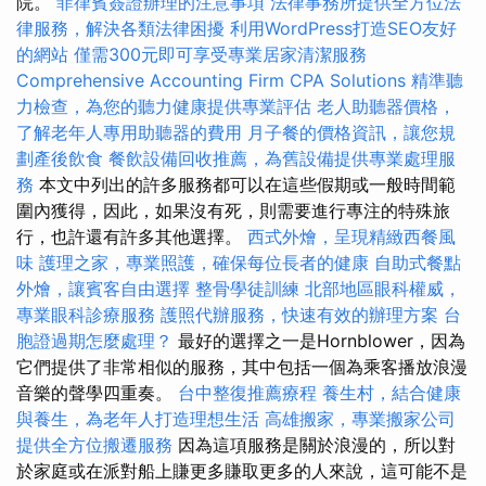
院。
菲律賓簽證辦理的注意事項
法律事務所提供全方位法
律服務，解決各類法律困擾
利用WordPress打造SEO友好
的網站
僅需300元即可享受專業居家清潔服務
Comprehensive Accounting Firm CPA Solutions
精準聽
力檢查，為您的聽力健康提供專業評估
老人助聽器價格，
了解老年人專用助聽器的費用
月子餐的價格資訊，讓您規
劃產後飲食
餐飲設備回收推薦，為舊設備提供專業處理服
務
本文中列出的許多服務都可以在這些假期或一般時間範
圍內獲得，因此，如果沒有死，則需要進行專注的特殊旅
行，也許還有許多其他選擇。
西式外燴，呈現精緻西餐風
味
護理之家，專業照護，確保每位長者的健康
自助式餐點
外燴，讓賓客自由選擇
整骨學徒訓練
北部地區眼科權威，
專業眼科診療服務
護照代辦服務，快速有效的辦理方案
台
胞證過期怎麼處理？
最好的選擇之一是Hornblower，因為
它們提供了非常相似的服務，其中包括一個為乘客播放浪漫
音樂的聲學四重奏。
台中整復推薦療程
養生村，結合健康
與養生，為老年人打造理想生活
高雄搬家，專業搬家公司
提供全方位搬遷服務
因為這項服務是關於浪漫的，所以對
於家庭或在派對船上賺更多賺取更多的人來說，這可能不是