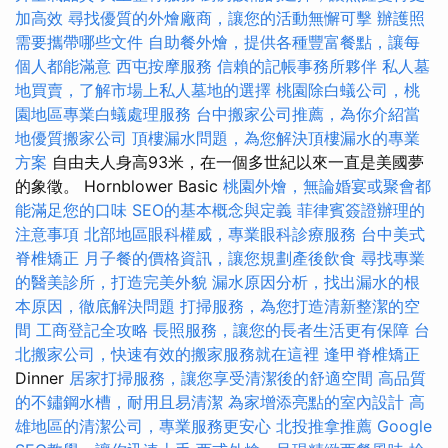
加高效
尋找優質的外燴廠商，讓您的活動無懈可擊
辦護照
需要攜帶哪些文件
自助餐外燴，提供各種豐富餐點，讓每
個人都能滿意
西屯按摩服務
信賴的記帳事務所夥伴
私人墓
地買賣，了解市場上私人墓地的選擇
桃園除白蟻公司，桃
園地區專業白蟻處理服務
台中搬家公司推薦，為你介紹當
地優質搬家公司
頂樓漏水問題，為您解決頂樓漏水的專業
方案
自由夫人身高93米，在一個多世紀以來一直是美國夢
的象徵。 Hornblower Basic
桃園外燴，無論婚宴或聚會都
能滿足您的口味
SEO的基本概念與定義
菲律賓簽證辦理的
注意事項
北部地區眼科權威，專業眼科診療服務
台中美式
脊椎矯正
月子餐的價格資訊，讓您規劃產後飲食
尋找專業
的醫美診所，打造完美外貌
漏水原因分析，找出漏水的根
本原因，徹底解決問題
打掃服務，為您打造清新整潔的空
間
工商登記全攻略
長照服務，讓您的長者生活更有保障
台
北搬家公司，快速有效的搬家服務就在這裡
逢甲脊椎矯正
Dinner
居家打掃服務，讓您享受清潔後的舒適空間
高品質
的不鏽鋼水槽，耐用且易清潔
為家增添亮點的室內設計
高
雄地區的清潔公司，專業服務更安心
北投推拿推薦
Google