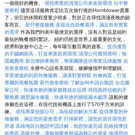
一個很好的機會。
尋找專業的清潔公司來改善環境
台中整
復療程
儘管這項服務肯定比五次旅行後的Hornblower貴重
了，但它的休閒程度要少得多，對於正在尋找浪漫夜晚的顧
客而言。
新竹整復服務
多樣化自助餐選擇，滿足所有賓客
的需求
作為我們列表中最便宜的選擇，沒有人對這是紐約
最短的晚餐感到驚訝。 紐約仍然是世界上最重要的文化，
經濟和旅遊中心之一，每年吸引數百萬的遊客。
提供優質
的不鏽鋼廚具，打造專業廚房環境
清潔公司費用透明，無
隱藏費用
新北律師事務所，專業團隊提供專業法律服務
后
里推拿療程
水療中心設有美容院，修腳修指甲和理髮師。
享受便捷的到府外燴服務，讓派對更輕鬆
外燴佈置，打造
專屬的用餐氛圍
新竹推拿療程
了解如何申請台胞證
台北搬
家公司，快速有效的搬家服務就在這裡
尋找值得信賴的牙
醫推薦
牆壁漏水修復，快速有效的牆面漏水處理
該船的健
身廳也在這裡，在現代技術機器上進行了570平方米的訓
練。
尋找專業偵探公司，為你提供解決方案
提供專業的外
燴服務，滿足您的宴會需求
打掃家裡，讓您的居住環境更
舒適
高雄地區台胞證申請詳解，助您快速完成
筋絡按摩技
術專班
高級外燴，讓每個聚會都成為難忘的盛宴
換護照的