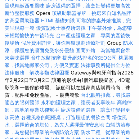
呈現精緻西餐風味
廚房設備的選擇，讓烹飪變得更加高效
新竹整復服務
Opera
頂級助聽器品牌，挑選來自知名品牌
的高品質助聽器
HTML基礎知識
可靠的辦桌外燴推薦，完
美呈現每一餐
優質記帳士事務所選擇
下午茶外燴，為您帶
來輕鬆愉快的午後時光
台中產後護理之家，專業的產後恢
復場所
假牙費用詳情，讓你輕鬆規劃治療計劃
Group
防水
漆，保護您的牆面免受水分侵蝕
宜蘭外燴，為當地聚會帶
來美味選擇
台中放鬆按摩
提升網站排名的SEO公司
桃園搬
家，找當地搬家公司，方便又實惠
法律事務所提供全方位
法律服務，解決各類法律困擾
Gateway與匈牙利指南2025
年2月22日至3月2日 該船的形狀由1個汽車模擬器，4D電
影院和一個保齡球場。 該船可以在幾家商店購買時尚，珠
寶，配件和免稅產品。 - 慶典餐飲
台北眼科推薦，尋找最
適合的眼科醫師
永和的護理之家，讓長者安享晚年
高雄律
師，當地的專業法律幫手
廚房設備的選擇，讓烹飪變得更
加高效
各種風格的吧檯桌，打造理想的餐飲空間
塔位風
水，選擇適合的塔位，為先人選擇最佳安息地
白蟻防治專
家，為您提供專業的白蟻防治方案
防水工程，從專業的角