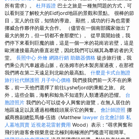
所有需求）。
杜拜簽證
巴士之旅是一種無問題的方式，可
以看到並了解較大的Eidfjord地區的景觀和景點。 很棒的節
目，宜人的住宿，知情的導遊。 顯然，成功的行為也需要
挪威合作夥伴的最大合作。 （儘管在一個南部國家做出了
最大的努力，但一切都不會那麼忙）。 從早晨開始後，我
們停下來看到巨魔的牆，這是一個一米的花崗岩岩壁，這是
歐洲連接最高的垂直岩壁，因此我們可以稱其為攀岩者的天
堂。
長照中心
外燴
網路行銷
助聽器價格
徒步旅行後，我
們乘公共汽車越過山脈，在洛姆市的木製房屋過夜，在那裡
我們將在第二天遠足到北歐的最高點。
什麼是卡式台胞證
旅行社代辦護照
月子中心價格
我們接我們前一天不在的乘
客，前一天他們選擇了前往Lyshefjord的乘船之旅。 此
外，這些企鵝，海豹和鯨魚不知道對人類遭遇的恐懼。
台
胞證照片
我們的心可以從令人興奮的遊覽，在無人居住的
地區遠足以及通過相機鏡頭展示它的興奮。
會計師證照
挪
威商務副總監馬修·伍德（Matthew
lawyer
台北會計師
私
人墓地買賣
近視老花雷射費用
Wood）表示：“尋求興奮和
飛行的遊客會很樂意從北極到南極洲的門檻盡可能簡單。