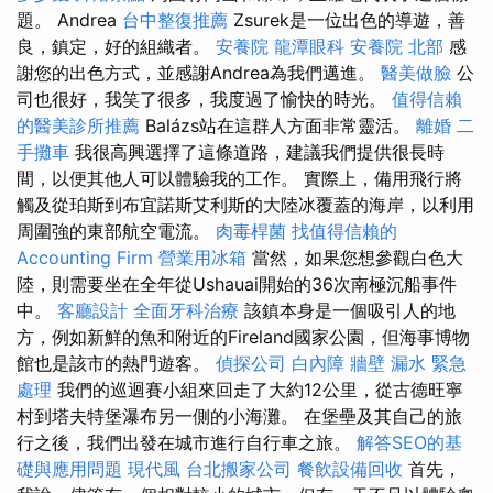
題。 Andrea
台中整復推薦
Zsurek是一位出色的導遊，善
良，鎮定，好的組織者。
安養院
龍潭眼科
安養院 北部
感
謝您的出色方式，並感謝Andrea為我們邁進。
醫美做臉
公
司也很好，我笑了很多，我度過了愉快的時光。
值得信賴
的醫美診所推薦
Balázs站在這群人方面非常靈活。
離婚
二
手攤車
我很高興選擇了這條道路，建議我們提供很長時
間，以便其他人可以體驗我的工作。 實際上，備用飛行將
觸及從珀斯到布宜諾斯艾利斯的大陸冰覆蓋的海岸，以利用
周圍強的東部航空電流。
肉毒桿菌
找值得信賴的
Accounting Firm
營業用冰箱
當然，如果您想參觀白色大
陸，則需要坐在全年從Ushauai開始的36次南極沉船事件
中。
客廳設計
全面牙科治療
該鎮本身是一個吸引人的地
方，例如新鮮的魚和附近的Fireland國家公園，但海事博物
館也是該市的熱門遊客。
偵探公司
白內障
牆壁 漏水 緊急
處理
我們的巡迴賽小組來回走了大約12公里，從古德旺寧
村到塔夫特堡瀑布另一側的小海灘。 在堡壘及其自己的旅
行之後，我們出發在城市進行自行車之旅。
解答SEO的基
礎與應用問題
現代風
台北搬家公司
餐飲設備回收
首先，