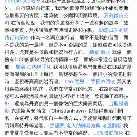
google seo教學
我媽媽一直喜歡巡遊，這種經歷也不例
外。 自行車騎自行車，我們的嚮導帶領我們的小組到奧斯
陸最重要的古蹟，建築物，公園和周圍環境。
嘉義徵信公
司
在每個站點，我們的導遊都分享了一些有趣的故事，故
事和事實，然後讓我們有時間走路和拍照。
助您成功的網
路行銷策略
作為一名獨立旅行者，通常不是我的首選，而
不是我的第一選擇，但是不可否認的是，挪威巡遊可以提供
很多，尤其是在景觀和輕鬆旅行方面。
牆壁 漏水
就像一個
擁有1100多個峽灣的沿海國家一樣，挪威非常適合發現這艘
船。
醫美
白內障手術
我可以很容易地想像自己在挪威的漫
長而深層的山丘上航行，當我夢想住在一個很小的海濱村莊
時，凝視著高高的岩石牆。
seo 意思
二手攤車回收
我真的
很喜歡路線和程序，我們在非常好的地方。 在路的盡頭，
您可以在歐洲最長的購物/步行街上購物，欣賞除了高科技
外，還成為丹麥的另一個像徵的巨大樂高商店。
台胞證過
期
克里斯蒂安·哈文（ChristianHavn）以獲得自治而聞
名，在這裡，替代和自主生活方式，美術館和咖啡館吸引了
阿姆斯特丹等遊客。
辦護照
老人助聽器推薦
老屋翻新
我
們非常享受自己，並且有不尋常的經歷。
北投撥筋技術
在