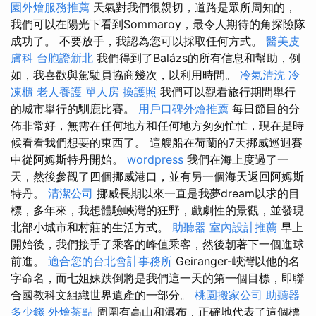
園外燴服務推薦
天氣對我們很親切，道路是眾所周知的，
我們可以在陽光下看到Sommaroy，最令人期待的角探險隊
成功了。 不要放手，我認為您可以採取任何方式。
醫美皮
膚科
台胞證新北
我們得到了Balázs的所有信息和幫助，例
如，我喜歡與駕駛員協商幾次，以利用時間。
冷氣清洗
冷
凍櫃
老人養護 單人房
換護照
我們可以觀看旅行期間舉行
的城市舉行的馴鹿比賽。
用戶口碑外燴推薦
每日節目的分
佈非常好，無需在任何地方和任何地方匆匆忙忙，現在是時
候看看我們想要的東西了。 這艘船在荷蘭的7天挪威巡迴賽
中從阿姆斯特丹開始。
wordpress
我們在海上度過了一
天，然後參觀了四個挪威港口，並有另一個海天返回阿姆斯
特丹。
清潔公司
挪威長期以來一直是我夢dream以求的目
標，多年來，我想體驗峽灣的狂野，戲劇性的景觀，並發現
北部小城市和村莊的生活方式。
助聽器
室內設計推薦
早上
開始後，我們接手了乘客的峰值乘客，然後朝著下一個進球
前進。
適合您的台北會計事務所
Geiranger-峽灣以他的名
字命名，而七姐妹跌倒將是我們這一天的第一個目標，即聯
合國教科文組織世界遺產的一部分。
桃園搬家公司
助聽器
多少錢
外燴茶點
周圍有高山和瀑布，正確地代表了這個標