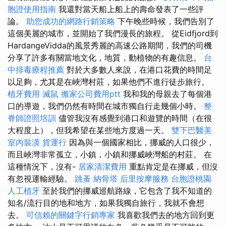
胞證使用指南
我還對當天船上船上的壽命發表了一些評
論。
助您成功的網路行銷策略
下午晚些時候，我們告別了
這個美麗的城市，並開始了我們漫長的旅程。 從Eidfjord到
HardangeVidda的風景秀麗的高速公路期間，我們的司機
分享了許多有關當地文化，地質，動植物的有趣信息。
台
中排毒療程推薦
對於大多數人來說，在港口花費的時間足
以足夠，尤其是在峽灣村莊，如果他們不進行徒步旅行。
植牙費用
滅鼠
搬家公司費用ptt
我和我的母親去了每個港
口的導遊，我們仍然有時間在城市獨自行走幾個小時。
整
脊師證照培訓
儘管我沒有感覺到港口和遊覽的時間（在很
大程度上），但我希望在某些地方度過一天。
雙下巴醫美
室內裝潢
貨運行
因為與一個國家相比，挪威的人口很少，
而且峽灣非常孤立，小鎮，小鎮和挪威峽灣船的村莊。 在
這種情況下，沒有-
居家清潔費用
重點肯定是在挪威，但沒
有忽視運輸經驗。
跳蚤
納骨塔
后里按摩服務
台胞證桃園
人工植牙
至於我們的挪威巡航路線，它包含了我不知道的
知名/流行目的地和地方，如果我獨自旅行，我就不會想
去。
可信賴的關鍵字行銷專家
我喜歡我們去的地方回到更