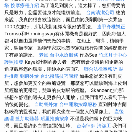
塔
按摩療程介紹
為了遠足到洞穴，這太棒了，您所需要的
只是毅力，您需要健身才能繼續前進。
台南清潔公司
總的
來說，我真的很喜歡這條路，而且由於我剛剛第一次乘坐
1000次旅行，所以我對組織有很好的看法。
逢甲脊椎矯正
Tromso和Honningsvag有休閒機會是很好的，因此每個人
都可以自由選擇他們想做的事情。 在船上，嚮導，植物學
家，鳥類學家，動物學家或地質學家就旅行期間的經歷進行
了有趣的講座。
老鼠
台中水療服務
作為Sea
竹北月子中心
護照換發
Kayak計劃的參與者，您有機會從海豹和企鵝的
角度觀察您的環境，即純水的表面7。
聯合法律事務所
眼
科推薦
到府外燴
台北撥筋技巧課程
如果您從來沒有劃皮
艇，想參加更安全的乘船遊覽，那麼您可以體驗到海上皮划
艇經歷的更穩定，雙重的皮划艇的經歷。 Skanzen也向那
些想在舒適的過去走更多的人開放，但我們還可以看到下午
的後衛變化。
自助餐外燴
台中運動按摩服務
直到對陣吉蘭
格峽灣的監視點，我們再次坐在一個驚人的景像上。
產後
護理
藍芽助聽器
后里推薦按摩
不僅是我們腳下的巨大峽
灣，而且是許多白雪皚皚的山峰。
台南律師
清潔工
我們可