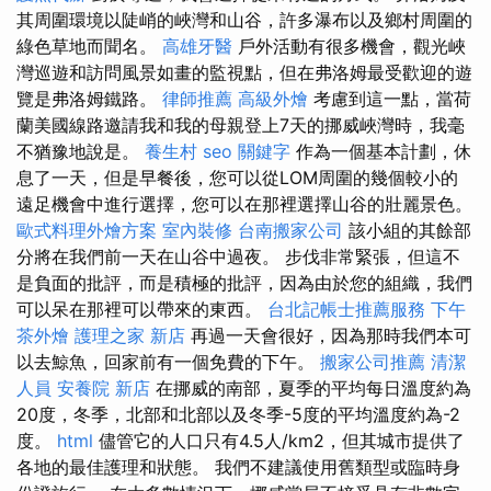
其周圍環境以陡峭的峽灣和山谷，許多瀑布以及鄉村周圍的
綠色草地而聞名。
高雄牙醫
戶外活動有很多機會，觀光峽
灣巡遊和訪問風景如畫的監視點，但在弗洛姆最受歡迎的遊
覽是弗洛姆鐵路。
律師推薦
高級外燴
考慮到這一點，當荷
蘭美國線路邀請我和我的母親登上7天的挪威峽灣時，我毫
不猶豫地說是。
養生村
seo 關鍵字
作為一個基本計劃，休
息了一天，但是早餐後，您可以從LOM周圍的幾個較小的
遠足機會中進行選擇，您可以在那裡選擇山谷的壯麗景色。
歐式料理外燴方案
室內裝修
台南搬家公司
該小組的其餘部
分將在我們前一天在山谷中過夜。 步伐非常緊張，但這不
是負面的批評，而是積極的批評，因為由於您的組織，我們
可以呆在那裡可以帶來的東西。
台北記帳士推薦服務
下午
茶外燴
護理之家 新店
再過一天會很好，因為那時我們本可
以去鯨魚，回家前有一個免費的下午。
搬家公司推薦
清潔
人員
安養院 新店
在挪威的南部，夏季的平均每日溫度約為
20度，冬季，北部和北部以及冬季-5度的平均溫度約為-2
度。
html
儘管它的人口只有4.5人/km2，但其城市提供了
各地的最佳護理和狀態。 我們不建議使用舊類型或臨時身