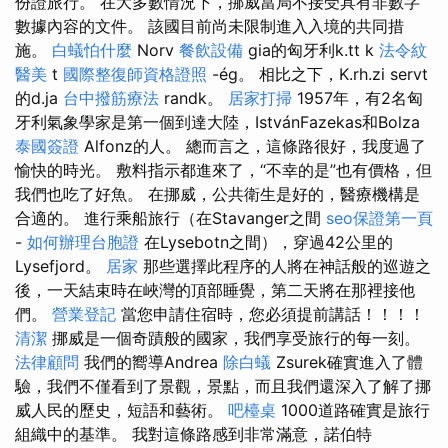
份證旅行。 在大多數情況下，挪威當局不接受具有非數字
數據內容的文件。 該國目前尚未限制進入入境的共同措
施。
白蟻怕什麼
Norv
餐飲設備
gia的匈牙利k.tt k
法令紋
醫美
t
國際整復師資格證照
-ég。 相比之下，K.rh.zi servt
的d.ja
台中撥筋療法
randk。
居家打掃
1957年，有2名匈
牙利氣象學家是第一個到達大陸，IstvánFazekas和Bolza
泰國簽證
Alfonz的人。 總而言之，這條路很好，我度過了
愉快的時光。 敷料指示都進來了，“不幸的是”也有價格，但
我們也吃了好魚。 在挪威，公共衛生是好的，醫療機構是
合適的。 進行乘船旅行（在Stavanger之間
seo保證第一頁
-
如何辦理台胞證
在Lysebotn之間），穿過42公里的
Lysefjord。
居家
那些選擇此程序的人將在神話般的巡遊之
後，一天結束時在峽灣的頂部睡覺，第二天將在那裡接他
們。
營業登記
當您申請住宿時，您必須提前講話！！！！
清潔
挪威是一個奇蹟般的國家，我們享受旅行的每一刻。
法律顧問
我們的嚮導Andrea
除白蟻
Zsurek確實進入了體
驗，我們不僅看到了景觀，景點，而且我們還深入了解了挪
威人民的歷史，短語和藝術。
吧檯桌
1000道路確實是旅行
組織中的基準。 我對這條路感到非常滿意，諾伯特