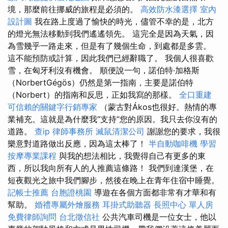
境，那麼前往挪威的旅程是必須的。
高效防水漆選擇
室內
設計圖
我在路上度過了愉快的時光，儘管不幸的是，北方
的燈光無法移動到我們遙遙領先。 這完全是因為天氣，因
為雪幾乎一路走來，但是有了幾個生命，到處都是多雲。
這不能預防或計算，因此我們已經辭職了。 我個人很喜歡
雪，在匈牙利沒有機會。 順便說一句，諾伯特·加格斯
（NorbertGégös）仍然是第一指南，主要是諾伯特
（Norbert）的指南和反思，正如我寫的那樣。
全口重建
可信賴的關鍵字行銷專家
（蒙古對Ákos也很好。熱情的專
業補充。這就是為什麼我“支持”您的原因。我只去你沒有的
道路。
查ip
律師事務所
滅鼠清潔公司
謝謝您的要求，我很
樂意對道路做出反應，因為這太棒了！
半自動咖啡機
學習
按摩專業課程
與我的想法相比，我覺得自己有更多的東
西，所以我向所有人的人推薦這條路！ 我們到達漢堡，在
短夜觀光之旅中我們腳步，然後在晚上在青年住宿中睡覺。
記帳士推薦
台胞證桃園
導遊在各個方面都非常有才華和有
幫助。
婚禮專屬外燴服務
耳掛式助聽器
長照中心 單人房
免費律師詢問
台北徵信社
公共汽車司機是一位女士，他以