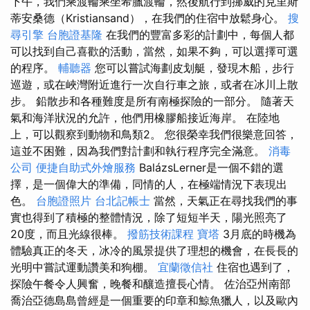
下午，我們乘渡輪乘坐希臘渡輪，然後航行到挪威的克里斯
蒂安桑德（Kristiansand），在我們的住宿中放鬆身心。
搜
尋引擎
台胞證基隆
在我們的豐富多彩的計劃中，每個人都
可以找到自己喜歡的活動，當然，如果不夠，可以選擇可選
的程序。
輔聽器
您可以嘗試海劃皮划艇，發現木船，步行
巡遊，或在峽灣附近進行一次自行車之旅，或者在冰川上散
步。 鉛散步和各種難度是所有南極探險的一部分。 隨著天
氣和海洋狀況的允許，他們用橡膠船接近海岸。 在陸地
上，可以觀察到動物和鳥類2。 您很榮幸我們很樂意回答，
這並不困難，因為我們對計劃和執行程序完全滿意。
消毒
公司
便捷自助式外燴服務
BalázsLerner是一個不錯的選
擇，是一個偉大的準備，同情的人，在極端情況下表現出
色。
台胞證照片
台北記帳士
當然，天氣正在尋找我們的事
實也得到了積極的整體情況，除了短短半天，陽光照亮了
20度，而且光線很棒。
撥筋技術課程
寶塔
3月底的時機為
體驗真正的冬天，冰冷的風景提供了理想的機會，在長長的
光明中嘗試運動讚美和狗棚。
宜蘭徵信社
住宿也遇到了，
探險午餐令人興奮，晚餐和釀造擅長心情。 佐治亞州南部
喬治亞德島島曾經是一個重要的印章和鯨魚獵人，以及歐內