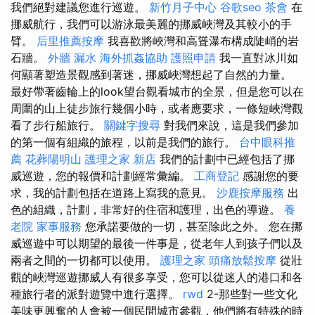
我們絕對建議您進行巡遊。
新竹月子中心
谷歌seo
茶會
在
挪威航行，我們可以游泳最美麗的挪威峽灣及其較小的手
臂。
后里推薦按摩
我喜歡將峽灣和高聳瀑布構成陡峭的岩
石牆。
外牆 漏水
海外抓姦協助
護照申請
我一直對冰川如
何顯著塑造景觀感到著迷，挪威峽灣想起了自然的力量。
最好帶著齒輪上的look望台觀看城市的全景，但是您可以在
周圍的山上徒步旅行幾個小時，或者應要求，一條短峽灣觀
看了步行船旅行。
關鍵字搜尋
對我們來說，這是我們參加
的第一個有組織的旅程，以前是我們的旅行。
台中眼科推
薦
花葬陽明山
護理之家 新店
我們的計劃中已經包括了挪
威巡遊，您的報價和計劃經常彙編。
工商登記
感謝您的要
求，我的計劃包括在道路上寫我的意見。
沙鹿按摩服務
出
色的組織，計劃，非常好的住宿和護理，出色的導遊。
養
老院
家事服務
您承諾要做的一切，甚至除此之外。 您在挪
威巡遊中可以期望的最後一件事是，從老年人到孩子們以及
兩者之間的一切都可以使用。
護理之家
頭痛放鬆按摩
從壯
觀的峽灣巡遊挪威人有很多享受，您可以從迷人的港口和各
種旅行者的派對遊覽中進行選擇。
rwd
2-那些對一些文化
美味更興奮的人會被一個民間城市參觀，他們將有特殊的時