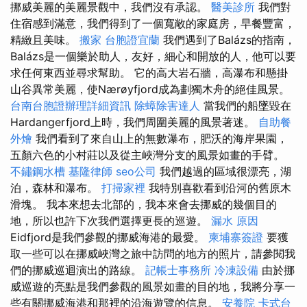
挪威美麗的美麗景觀中，我們沒有承認。
醫美診所
我們對
住宿感到滿意，我們得到了一個寬敞的家庭房，早餐豐富，
精緻且美味。
搬家
台胞證宜蘭
我們遇到了Balázs的指南，
Balázs是一個樂於助人，友好，細心和開放的人，他可以要
求任何東西並尋求幫助。 它的高大岩石牆，高瀑布和懸掛
山谷異常美麗，使Nærøyfjord成為劃獨木舟的絕佳風景。
台南台胞證辦理詳細資訊
除蟑除害達人
當我們的船墜毀在
Hardangerfjord上時，我們周圍美麗的風景著迷。
自助餐
外燴
我們看到了來自山上的無數瀑布，肥沃的海岸果園，
五顏六色的小村莊以及從主峽灣分支的風景如畫的手臂。
不鏽鋼水槽
基隆律師
seo公司
我們越過的區域很漂亮，湖
泊，森林和瀑布。
打掃家裡
我特別喜歡看到沿河的舊原木
滑塊。 我本來想去北部的，我本來會去挪威的幾個目的
地，所以也許下次我們選擇更長的巡遊。
漏水 原因
Eidfjord是我們參觀的挪威海港的最愛。
柬埔寨簽證
要獲
取一些可以在挪威峽灣之旅中訪問的地方的照片，請參閱我
們的挪威巡迴演出的路線。
記帳士事務所
冷凍設備
由於挪
威巡遊的亮點是我們參觀的風景如畫的目的地，我將分享一
些有關挪威海港和那裡的沿海遊覽的信息。
安養院
卡式台