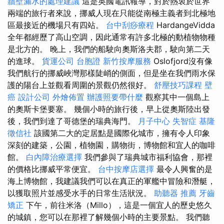
牆壁漏水的處理建議
這是英國電訊報導，對於熱衷於世界
兩端的旅行者來說，挪威人現在只能從南極主義者到北極地
區最接近的機場只有四站。
台中刮痧療程
HardangeVidda
全年都經歷了高山空調，因此通常有許多北極的動植物物種
是北方的。 晚上，我們的船駛向奧斯洛夫郡，駛向第二天
的進球。
貨運公司
台胞證
新竹按摩服務
Oslofjord沒有像
我們航行的挪威峽灣那樣陡峭的側面，但是坐在我們雨水保
護的陽台上並觀看周圍的景觀仍然很好。
舒壓技巧課程
壁
癌
設計公司
外燴佈置
辦護照要帶什麼
觀察其中一個島上
的奧斯卡堡要塞。 幾個小時的旅行後，早上從奧斯陸出發
後，我們到達了哥德堡的瑞典海門。
月子中心
失智症
基隆
徵信社
該國第二大的定居點是國際化城市，擁有令人印象
深刻的建築，公園，植物園，購物街，博物館和宜人的咖啡
館。
白內障治療選擇
我們參與了瑞典城市福利協會，那裡
的價格比挪威平常便宜。
台中按摩店選擇
最令人興奮的是
海上博物館，我建議我們可以在真正的軍艦中冒險和潛艇，
以獲取照片並感受水手的日常生活狀況。
助聽器 推薦
牙齒
矯正
下午，前往米洛（Millo），這是一個宜人的歷史悠久
的城鎮，您可以在那裡了解幾個小時的主要景點。 我們聽