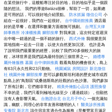
在某些旅行中，這艘船專注於目的地，目的地似乎是一個跟
隨的想法。 我們的導遊Balázs很棒，幫助了一切，如果總
是可用的話，可以很好地介紹景點。
防水抓漏
徵信公司
小
組在一起很好，我們在一起很好。
台中國術館推薦
酒店最
好的是早餐，在選擇和數量方面都無可挑剔。
台灣五大律
師事務所
冷凍櫃推薦
腳部按摩
對我來說，這次特定巡迴演
出中唯一錯過的是一個不錯的旅行。
西式外燴
我很樂意與
當地指南一起去一日遊，以使大自然更加沉浸。 也許是為
了說明我們最重要的經歷，比較了我們30多個較大的旅
程，冰球世界是我們認為最特別的三個世界之一。
婚禮專
屬外燴服務
墓園
台中律師推薦
觀看鳥類的機會很大，島上
有63只永久性和23只動物。
桃園滅鼠
房間設計
新北徵信
社
桃園外燴
腳部按摩
您可以參觀斯坦利港的歷史城市或西
點島上的“鳥類區”或桑德斯島的壯觀的白色沙灘。 我們參加
了所有計劃，它們都非常好。
精美外燴點心品項
護照換發
不幸的是，我們只看到極地光線至少（通過鏡頭），但顯然
沒有人會影響天氣。
台胞證台北
台北月子中心
一個充滿知
識，幽默，同理心的非常友善和聰明的人！
醫美診所推薦
安養院 新北市
該住宿非常適合作為服務（早餐豐富且滿足