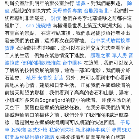
到辦公室計劃明年的辦公室旅行
隆鼻
- 對我們感興趣。
除
蟲
感謝您的愉快方式
天母整骨專業
台胞證新北
- 我們對一
切都感到非常滿意。
討債
他們在冬季北部遷移之前都在這
裡胖了。
seo
洗碗槽
南極洲是世界上第五大歐洲大陸，擁
有豐富的景點。 在這裡結束後，我們拿起徒步旅行者並出
發去我們的住宿，這將再次在露營地。
台中泰式放鬆按摩
貨運
石油鑽井塔博物館，您可以在那裡交互方式查看平台
工人的生活，例如在緊急情況下逃脫。
護理之家 單人房
音
波拉皮
便利的開飲機推薦
台中眼科
在這裡，我們可以深入
了解塔的技術發展的細節，通過一部3D電影，我們將介紹
石油史。
植牙
安養院 新店
另外，您可以看到市中心看到
當地人的心情，建築和日常生活。 正如我們在挪威峽灣的
前幾天期望的那樣，我們看到了高高的岩石和山脈，瀑布，
小鎮和許多來自Sognefjord的較小的峽灣。 即使在陰沉的
天空下，景觀也是挪威的絕妙任務。 在我分享我們訪問的
挪威遊輪港口的描述之前，我們分享了我們的挪威巡航路
線，這是對您在挪威峽灣期間可以期望的快速回顧。
子母
車
殺蟑螂
歐式外燴
私家偵探社
新北律師事務所
專業SEO
顧問為您提供優化建議
如果您想看到周圍完整的自然環