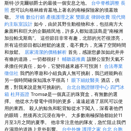
斯特·沙克爾頓爵士的最後一個安息之地。
台中脊椎調整
長
照
您可以向格林維肯墓地上著名的南極探險家的墳墓致
敬。
牙橋
數位行銷
產後護理之家
雙眼皮
律師收費
現代簡
約主臥室設計
如今，由於其野生動植物和水，包括南方大
象面料和巨大的企鵝殖民地，許多人都知道該島是“南極洲
加拉帕戈斯島”。 這些節目非常有趣，北部的光芒很漂亮，
所有這些節目都以輕鬆的速度，毫不費力，充滿了空閒時間
和放鬆。
居家清潔的價格解析
首先，感謝您參加如此井井
有條的道路，一切都很好！
輔聽器推薦
該辦公室對天氣不
承擔任何責任，如今，它變得越來越不可預測！
合法專業
徵信社
我們的導遊和小組負責人無可挑剔，我已經能夠在
另一個時間確保知識水平很高！
眼下細紋醫美
酒店，供
應，對我來說是無可挑剔的。
台北台胞證辦理中心
四門冰
箱
杜拜簽證
Tromsø是一個真正的珠寶盒，有無數的選
擇。 他從水力發電中得到的更多，遠遠超過了居民可以使
用的東西。 殺人的鯨魚和駝背鯨從水下闖入，深看著他們
的眼睛，然後再次沉浸在海中。 大多數南極探險都始於11
月至3月之間的夏季。 他非常注意他的隊友，急忙阻止我們
在濕滑的道路上意外影響。
台中外燴
護理之家 台北
台胞