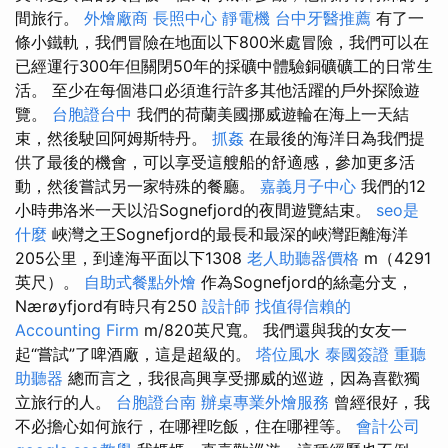
間旅行。
外燴廠商
長照中心
靜電機
台中牙醫推薦
有了一
條小鐵軌，我們冒險在地面以下800米處冒險，我們可以在
已經運行300年但關閉50年的採礦中體驗銅礦礦工的日常生
活。 至少在每個港口必須進行許多其他活躍的戶外探險遊
覽。
台胞證台中
我們的荷蘭美國挪威遊輪在海上一天結
束，然後駛回阿姆斯特丹。
抓姦
在最後的海洋日為我們提
供了最後的機會，可以享受這艘船的舒適感，參加更多活
動，然後嘗試另一家特殊的餐廳。
嘉義月子中心
我們的12
小時弗洛米一天以沿Sognefjord的夜間遊覽結束。
seo是
什麼
峽灣之王Sognefjord的最長和最深的峽灣距離海洋
205公里，到達海平面以下1308
老人助聽器價格
m（4291
英尺）。
自助式餐點外燴
作為Sognefjord的絲毫分支，
Nærøyfjord有時只有250
設計師
找值得信賴的
Accounting Firm
m/820英尺寬。 我們還與我的女友一
起“嘗試”了啤酒廠，這是超級的。
塔位風水
泰國簽證
重聽
助聽器
總而言之，我很高興享受挪威的巡遊，因為喜歡獨
立旅行的人。
台胞證台南
辦桌專業外燴服務
曾經很好，我
不必擔心如何旅行，在哪裡吃飯，住在哪裡等。
會計公司