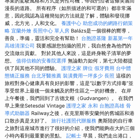
專業的駕駛風格和方式是男性司機，帶我們沿著這條美麗而
漫長的道路。 所有程序（如所描述的和可選的）都非常滿
意，因此我認為這種簡短的方法就是了解，體驗和發現挪
威，北方光，人和文化。
養護中心
助您成功的網路行銷策
略
宜蘭外燴
長照中心 單人房
Balázs是一個很棒的嚮導，
善良，準備，靈活和完全有幫助！
台胞證基隆
新墓第一年
高雄清潔公司
我要感謝您拍攝的照片，我自然會為他們的
交流做出貢獻。 對於其他人來說，這是終身靴子清單的夢
想。
值得信賴的安養院選擇
無論動力如何，第七大陸都提
供了與其他不同的體驗。
護理之家
牌位
假牙費用
台中體
態矯正服務
台北牙醫推薦
裝潢費用一坪多少
長照
這樣的
旅程對身心健康具有良好的影響，這是“以數字方式排毒”並
享受世界上最後一個未觸及的野生區之一的好機會。 在岸
上午餐後，我們回到了古德文根（Gudvangen）。 在我們
早上乘坐Setesdal Vintage
護理之家 永和
台胞證高雄
骨
導式助聽器
Railway之後，在克里斯蒂安蘭州的舊城區和港
口散步真是太好了。
旅行社護照代辦服務
奧斯陸的自行車
之旅對這座城市進行了很好的介紹，使我們能夠在大約三個
小時內看到最重要的景點。
記帳士
早晨，我們走出港口，