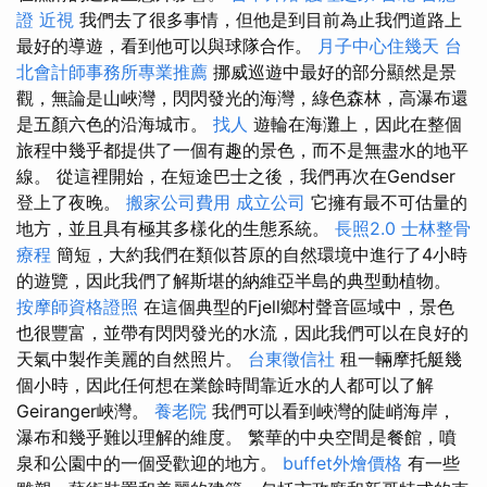
證
近視
我們去了很多事情，但他是到目前為止我們道路上
最好的導遊，看到他可以與球隊合作。
月子中心住幾天
台
北會計師事務所專業推薦
挪威巡遊中最好的部分顯然是景
觀，無論是山峽灣，閃閃發光的海灣，綠色森林，高瀑布還
是五顏六色的沿海城市。
找人
遊輪在海灘上，因此在整個
旅程中幾乎都提供了一個有趣的景色，而不是無盡水的地平
線。 從這裡開始，在短途巴士之後，我們再次在Gendser
登上了夜晚。
搬家公司費用
成立公司
它擁有最不可估量的
地方，並且具有極其多樣化的生態系統。
長照2.0
士林整骨
療程
簡短，大約我們在類似苔原的自然環境中進行了4小時
的遊覽，因此我們了解斯堪的納維亞半島的典型動植物。
按摩師資格證照
在這個典型的Fjell鄉村聲音區域中，景色
也很豐富，並帶有閃閃發光的水流，因此我們可以在良好的
天氣中製作美麗的自然照片。
台東徵信社
租一輛摩托艇幾
個小時，因此任何想在業餘時間靠近水的人都可以了解
Geiranger峽灣。
養老院
我們可以看到峽灣的陡峭海岸，
瀑布和幾乎難以理解的維度。 繁華的中央空間是餐館，噴
泉和公園中的一個受歡迎的地方。
buffet外燴價格
有一些