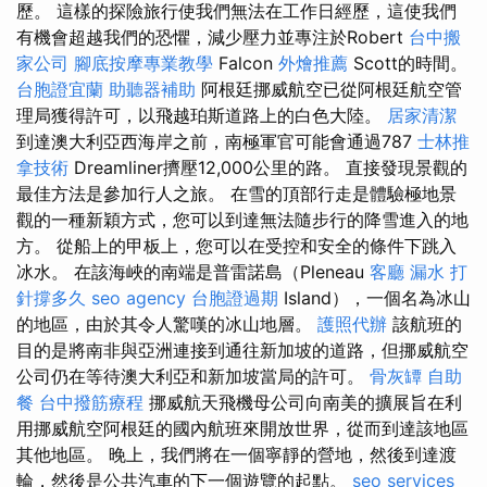
歷。 這樣的探險旅行使我們無法在工作日經歷，這使我們
有機會超越我們的恐懼，減少壓力並專注於Robert
台中搬
家公司
腳底按摩專業教學
Falcon
外燴推薦
Scott的時間。
台胞證宜蘭
助聽器補助
阿根廷挪威航空已從阿根廷航空管
理局獲得許可，以飛越珀斯道路上的白色大陸。
居家清潔
到達澳大利亞西海岸之前，南極軍官可能會通過787
士林推
拿技術
Dreamliner擠壓12,000公里的路。 直接發現景觀的
最佳方法是參加行人之旅。 在雪的頂部行走是體驗極地景
觀的一種新穎方式，您可以到達無法隨步行的降雪進入的地
方。 從船上的甲板上，您可以在受控和安全的條件下跳入
冰水。 在該海峽的南端是普雷諾島（Pleneau
客廳
漏水 打
針撐多久
seo agency
台胞證過期
Island），一個名為冰山
的地區，由於其令人驚嘆的冰山地層。
護照代辦
該航班的
目的是將南非與亞洲連接到通往新加坡的道路，但挪威航空
公司仍在等待澳大利亞和新加坡當局的許可。
骨灰罈
自助
餐
台中撥筋療程
挪威航天飛機母公司向南美的擴展旨在利
用挪威航空阿根廷的國內航班來開放世界，從而到達該地區
其他地區。 晚上，我們將在一個寧靜的營地，然後到達渡
輪，然後是公共汽車的下一個遊覽的起點。
seo services