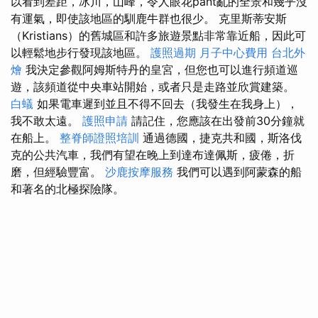
以看到差距，冰川，山峰，令人眼花pant亂的全景和幾乎沒
有運氣，即使該地區的馴鹿牛群也很少。 克里斯蒂安斯
（Kristians）的舊城區和許多旅遊景點非常靠近船，因此可
以輕鬆地步行發現該地區。
護照過期
月子中心費用
台北外
燴
我決定參觀阿姆斯特丹的皇宮，但您也可以進行頻道巡
遊，該頻道從中央車站開始，或者只是走路並欣賞建築。
白蟻
如果電車遲到並且不得不回去（我發生在我身上），
我不敢太遠。
護照申請
請記住，您應該在出發前30分鐘就
在船上。
整脊師證照培訓
通過德國，捷克共和國，斯洛伐
克的公共汽車，我們有望在晚上到達布達佩斯，疲倦，折
磨，但經驗豐富。
沙鹿按摩服務
我們可以遇到阿蒙森的船
和著名的北極探險隊。