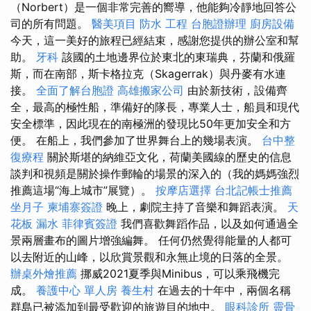
（Norbert）是一個非常完善的嚮導，他能夠冷靜地回答公
司的所有問題。
醫美項目
防水 工程
台胞證辦理
廚房設備
今天，這一美好的旅程已經結束，感謝您提供的辦公室和幫
助。
牙科
該國的土地邊界位於東北的東瑞典，芬蘭和俄羅
斯，而在南部，斯卡格拉克（Skagerrak）與丹麥有水連
接。
全面了解台胞證
高雄搬家公司
由於新技術，設備齊
全，最高的極性船，準備好的隊長，專業人士，船員和現代
安全標準，因此現在的南極洲的發現比50年更加安全和方
便。 在船上，我們參加了世界舞台上的幾場表演。
台中整
復療程
關於斯堪的納維亞文化，荷蘭美國線的歷史的信息
談判和視頻是關於操作郵輪的場景的深入的（我的媽媽強烈
推薦這場“海上城市”展覽）。
按摩店選擇
台北記帳士推薦
坐月子
柬埔寨簽證
晚上，劇院主持了音樂和舞蹈表演。
天
花板 漏水
菲律賓簽證
我們喜歡舞蹈作品，以及如何通過全
景兩層畫布的圖片增強編舞。 任何仍然覺得能量的人都可
以去附近的山峰，以欣賞景觀和永無止境的日落的全景。
辦桌外燴推薦
挪威2021夏季與Minibus，可以乘飛機完
成。
養護中心 單人房
養生村
在過去的十年中，兩個名稱
群島已被添加到最受歡迎的旅遊目的地中。
眼科診所
靈骨