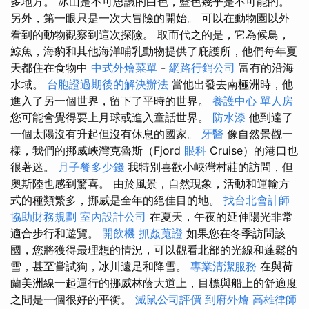
多地方。 冰山是不可思議的白色，藍色幾乎是不可能的。
另外，第一眼只是一次大冒險的開始。 可以在動物園以外
看到的動物觀察到這次探險。 取而代之的是，它為候鳥，
鯨魚，海豹和其他海洋哺乳動物提供了庇護所，他們每年夏
天都住在食物中
中式外燴菜單
-
網路行銷公司
富有的沿海
水域。
台胞證過期後的解決辦法
當他出發去南極洲時，他
進入了另一個世界，留下了平時的世界。
養護中心 單人房
您可能會覺得要上月球或進入童話世界。
防水漆
他到達了
一個太陽沒有升起但沒有休息的國家。
牙醫
像自然景觀一
樣，我們的挪威峽灣克魯斯（Fjord
眼科
Cruise）的港口也
很著迷。
月子餐多少錢
我特別喜歡小峽灣村莊的訪問，但
奧斯陸也感到驚喜。 由於風景，自然現象，活動和運輸方
式的種類繁多，挪威是全年的絕佳目的地。
找台北會計師
協助財務規劃
室內設計公司
在夏天，午夜的延伸陽光非常
適合步行和遊覽。
開飲機
抓姦蒐證
如果您在冬季訪問該
國，您將獲得最理想的情況，可以觀看北部的光線和蓬鬆的
雪，甚至嘗試狗，冰川遠足和降雪。
專業清潔服務
在與荷
蘭美洲線一起運行的挪威林蔭大道上，目標與船上的舒適度
之間是一個很好的平衡。
滅鼠公司評價
到府外燴
高雄律師