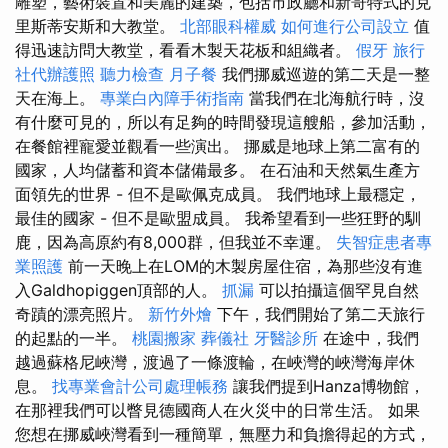
雕塑，藝術裝置和美麗的建築，包括市政廳和新哥特式的克
里斯蒂安斯和大教堂。
北部眼科權威
如何進行公司設立
值
得迅速訪問大教堂，看看木製天花板和組織者。
假牙
旅行
社代辦護照
聽力檢查
月子餐
我們挪威巡遊的第二天是一整
天在海上。
專業白內障手術指南
當我們在北海航行時，沒
有什麼可見的，所以有足夠的時間發現這艘船，參加活動，
在餐館裡寵愛並觀看一些演出。 挪威是地球上第二富有的
國家，人均儲蓄和資本儲備最多。 在石油和天然氣生產方
面領先的世界 - 但不是歐佩克成員。 我們地球上最穩定，
最佳的國家 - 但不是歐盟成員。 我希望看到一些狂野的馴
鹿，因為高原約有8,000群，但我並不幸運。
失智症患者專
業照護
前一天晚上在LOM的木製房屋住宿，為那些沒有進
入Galdhopiggen頂部的人。
抓漏
可以拍攝這個罕見自然
奇蹟的漂亮照片。
新竹外燴
下午，我們開始了第二天旅行
的起點的一半。
桃園搬家
葬儀社
牙醫診所
在途中，我們
越過蘇格尼峽灣，渡過了一條渡輪，在峽灣的峽灣海岸休
息。
找專業會計公司處理帳務
讓我們提到Hanza博物館，
在那裡我們可以瞥見德國商人在火災中的日常生活。 如果
您想在挪威峽灣看到一種簡單，無壓力和負擔得起的方式，