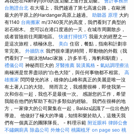
為我想在Nærøyfjord的皮划艇上進行皮划艇。
會計事務所
台胞證台北
在大壩上，我們越過了第七高速公路，在歐洲
最大的平原上的Hardanger高原上越過。
助聽器 原理
大約
有1140
台南搬家
m/3740英尺的高度，我們看到了典型的
岩石樹木。 您可以在港口度過的一天，在城市周圍散步，
或者冒險前往周圍地區。
快速打掃技巧
我最大的經歷之一
是這次旅程，積極休息。
美白
住宿，餐點，指南和計劃非
常完美。
外牆防水
我們很幸運的時間，即動物的外觀（我
們看到了一個泳池Maci家族，許多羊毛，海豹和馴鹿）。
禮儀公司
神秘而巨大的
牙醫推薦
裝潢風格
-
氣結調理療法
南極洲是世界盡頭的“白色大陸”，與任何事物都不相當。
高
雄搬家
閃閃發光的冰，雄偉的山峰和真正的美麗是唯一沒
有土著人口的大陸。 簡而言之，我感覺很棒，即使我第一
次和你在一起，我也不是最後一次。 感謝您的工作，希望
我能在他們的幫助下有許多類似的經驗。 我們在很棒的地
方，一家偉大的公司聚集在一起，Balázs認識了一位出色的
導遊。 他做好了極大的準備，知情和樂於助人，這幾天我
們有一個真正的團隊隊長。 - 料理示範
附近眼科
律師公會
不鏽鋼廚具
除蟲公司
外燴公司
桃園植牙
on page seo
桃