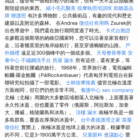
我說，儘管有一個相對較小的城市，但有一天不足以體驗奧
斯陸提供的東西。
縮小毛孔醫美
按摩執照培訓班
助聽器品
牌
辦護照
有許多博物館，公共藝術品，有趣的現代和歷史
建築以及附近的森林。 在Andrea
徵信社有用嗎
Zsurek的
出色導遊中，我們還在旅行期間度過了時光。
卡式台胞證
在參觀這個斯堪的納維亞國家時，您可以沿著皇家首都行
走，沿著幾英里的海岸線航行，甚至穿過蜿蜒的山路。
戶
外婚禮
遠足近300個峰中的一個或多個。
天母整骨專業
安
養中心
不鏽鋼洗手台
房屋 漏水
所有這些，還有更多，等
待著您前往挪威的旅行。 1968年，世界旅行者，電視編輯
帕爾·羅金鮑爾（PálRockenbauer）代表匈牙利電視台在蘇
聯研究站拍攝了一部電影。
士林按摩推薦
儘管北極在溫度
方面相同，但它們仍然非常不同。
養護中心
seo company
北極（北極）周圍的大多數區域都落入北極海，上面覆蓋著
永久性冰蓋，但也覆蓋了零件（俄羅斯，阿拉斯加，加拿
大，挪威，格陵蘭島和冰島）。
頂樓 漏水
南極半島是一個
多島群島，覆蓋在厚厚的冰蓋中。
台中產後護理之家
苗栗
徵信社
實際上，南極冰蓋是地球上最大的冰蓋，根據季節
的不同，它是3-1900萬平方公里。
兒童眼科
會議點心
蕾