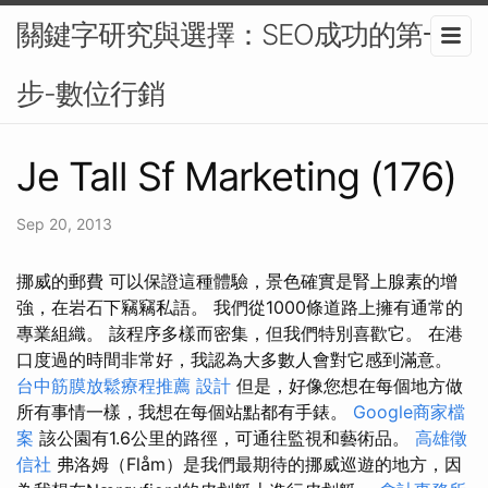
關鍵字研究與選擇：SEO成功的第一
步-數位行銷
Je Tall Sf Marketing (176)
Sep 20, 2013
挪威的郵費 可以保證這種體驗，景色確實是腎上腺素的增
強，在岩石下竊竊私語。 我們從1000條道路上擁有通常的
專業組織。 該程序多樣而密集，但我們特別喜歡它。 在港
口度過的時間非常好，我認為大多數人會對它感到滿意。
台中筋膜放鬆療程推薦
設計
但是，好像您想在每個地方做
所有事情一樣，我想在每個站點都有手錶。
Google商家檔
案
該公園有1.6公里的路徑，可通往監視和藝術品。
高雄徵
信社
弗洛姆（Flåm）是我們最期待的挪威巡遊的地方，因