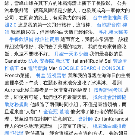
絲，雪峰山峰在其下方的冰霜海灘上播下了長陰影。 公共
汽車很舒適，很高興團隊是少數人，也發展成為一家偉大的
公司，在回家的路上，有凝聚力的特徵。
台中整復推薦
長
照2.0
這是我的第一次飛行旅行，這很棒。
台胞證台南
律
師
我是糖尿病，但是我的白天飯已經解決。
毛孔粗大醫美
二手餐飲設備
徵信社費用
總而言之，我們非常滿意，該程
序組裝得很好，我們去了美麗的地方。 我們在每家餐廳吃
飯，永遠不要吃不好。
月嫂一天多少錢
我們最喜歡的是
Canaletto
防水
安養院 新北市
Italian和Rudi的Sel
豐原脊
椎矯正
de
電話查詢
Mer
GOOGLE SEARCH CONSOLE
French菜餚。
餐盒
近視雷射
我和我的母親在海洋日的主餐
廳裡享受下午茶，在麗多游泳池旁邊吃了冰淇淋。 看到
Aurora北極主義者是一次非常好的經歷！
按摩證照考試
通
常，即使有可能，我們也不再希望天氣。
找台北會計師協
助財務規劃
他鍛造了兩個時間小組，不僅是團體領袖，而
且還來自“人類”！
全瓷冠
墓地
他安排了旅行者的醫院護
理，甚至沒有在計劃中註意到它。
會計師
ZoltánKarancsi
迷人的迷你地理演講進一步豐富了所見。
桃園除白蟻推薦
護照代辦
對於導遊，我會選擇從未有過的方式。 弗洛姆及