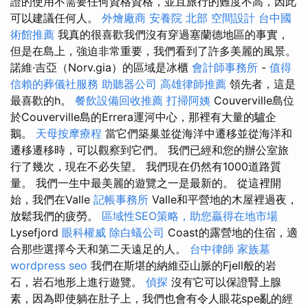
證的使用不需要任何資格資格，並且旅行的難度不高，因此
可以建議任何人。
外燴廠商
安養院 北部
空間設計
台中國
術館推薦
我真的很喜歡我們沒有穿過塞蘭德地區的事實，
但是在島上，強迫非常重要，我們看到了許多美麗的風景。
諾維·吉亞（Norv.gia）的區域是冰櫃
會計師事務所
-
值得
信賴的葬儀社服務
助聽器公司
高雄律師推薦
領先者，這是
最喜歡的h。
餐飲設備回收推薦
打掃阿姨
Couverville島位
於Couverville島的Errera運河中心，那裡有大量的驢企
鵝。
天母按摩療程
當它們築巢並從海洋中遷移並從海洋和
遷移遷移時，可以觀察到它們。 我們已經和您的辦公室旅
行了幾次，現在不必失望。 我們現在仍然有1000道路質
量。 我們一生中最美麗的遊覽之一是最新的。 從這裡開
始，我們在Valle
記帳事務所
Valle和平營地的木屋裡過夜，
放鬆我們的疲勞。
區域性SEO策略，助您贏得在地市場
Lysefjord
眼科權威
除白蟻公司
Coast的露營地的住宿，適
合那些選擇今天和第二天遠足的人。
台中律師
家族墓
wordpress seo
我們在斯堪的納維亞山脈的Fjell般的岩
石，岩石地形上進行遊覽。
偵探
沒有它可以保證腎上腺
素，因為即使躺在肚子上，我們也會有令人眼花spe亂的經