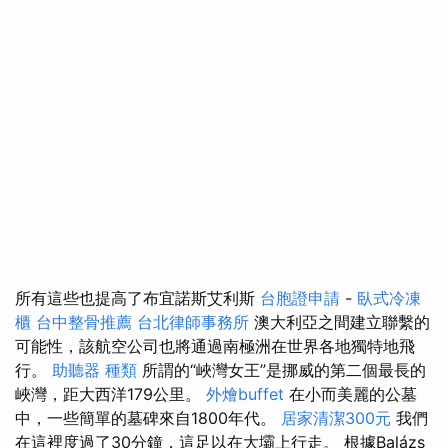
所有這些也提高了布宜諾斯艾利斯
台胞證申請
-
臥式冷凍
櫃
台中整骨推薦
台北律師事務所
澳大利亞之間建立聯繫的
可能性，該航空公司也將通過南極洲在世界各地獨特地飛
行。
助聽器 種類
所謂的“峽灣女王”是挪威的第二個最長的
峽灣，距大西洋179公里。
外燴buffet
在小而美麗的公墓
中，一些簡單的墓碑來自1800年代。
居家清潔300元
我們
在這裡度過了30分鐘，這足以在大壩上行走。 根據Balázs