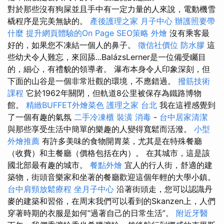
對於那些沒有狗屎並且手中有一定力量的人來說，電動機雪
橇程序是完美無缺的。
產後護理之家 月子中心
辦護照要帶
什麼
提升網頁體驗的On Page SEO策略
外燴
沒有乘客最
好的，如果您不凍結一個人的鼻子。
徵信社價位
防水膠
這
些幼犬令人難忘，來回舔...BalázsLerner是一位備受矚目
的，細心，有禮貌的領導者。 瀑布本身令人印象深刻，但
下面的山谷是一個非常壯觀的環境，不應錯過。
撥筋技術
課程
它於1962年關閉，但軌道8公里被保存為鐵路博物
館。
精緻BUFFET外燴菜色
護理之家 台北
我在這裡感覺到
了一個有趣的氣氛
二手冷凍櫃
裝潢
消毒
-
台中居家清潔
與那些享受生活中簡單的樂趣的人變得寬鬆而活潑。
小型
外燴推薦
有許多美味的食物開胃菜，尤其是在特殊餐廳
（收費）和主餐廳（價格包括在內）。 在其城市，這是該
國北部最有趣的城市。
餐點外燴
宜人的行人街，舒適的建
築物，街頭音樂家和坐著的餐廳歡迎這個年輕的大學小鎮。
台中肩頸放鬆療程
坐月子中心
沿著街頭走，您可以認識丹
麥的建築和習俗，在周末我們可以看到的Skanzen上，人們
穿著時期的衣服是如何“過著自己的日常生活”。
附近牙醫