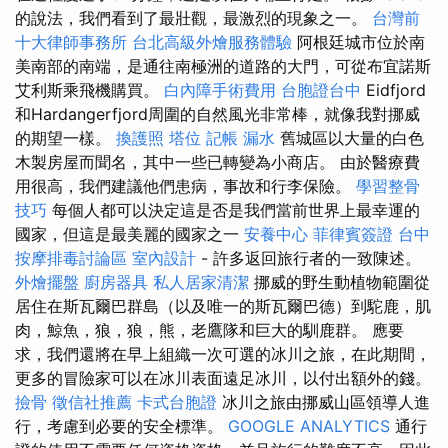
的說法，我們看到了最壯觀，最激烈的現象之一。
台灣前
十大律師事務所
台北高級外燴服務體驗
阿根廷城市位於南
美南部的南端，是通往南極洲的道路的大門，可從布宜諾斯
艾利斯乘飛機購買。
白內障手術費用
台胞證台中
Eidfjord
和Hardangerfjord周圍的自然風光非常棒，就像我對挪威
的期望一樣。
換護照
塔位
記帳
漏水
舊城區以大量的白色
木製房屋而聞名，其中一些已轉變為小商店。 由於醫療費
用很高，我們建議他們患病，事故和行李保險。
學習整骨
技巧
每個人都可以決定這是否是我們當前世界上最幸運的
國家，但這是最美麗的國家之一
安養中心
菲律賓簽證
台中
按摩排毒討論區
室內設計
- 許多返回旅行者的一致陳述。
外燴擺盤
廚房器具
私人居家清潔
挪威的野生動植物範圍從
居住在斯瓦爾巴群島（以及唯一的斯瓦爾巴德）到駝鹿，肌
肉，鯨魚，狼，狼，熊，老鷹隊和巨大的馴鹿群。 應要
求，我們還將在早上組織一次可選的冰川之旅，在此期間，
更多的冒險家可以在冰川表面遠足冰川，以付出額外的錢。
撿骨
徵信社推薦
卡式台胞證
冰川之旅由挪威山區領導人進
行，考慮到必要的安全標準。
GOOGLE ANALYTICS
通行