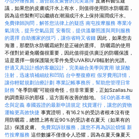
小型外燴推薦，適合親友聚會的完美選擇
皮膚科醫生建
議，如果您的皮膚或汗水上有水，則值得使用防水防曬霜，
因為這些製劑可以繼續在潮濕或汗水上保持濕潤或汗水。
免費律師詢問，解答您法律上的疑惑
南屯按摩服務
專業冷
氣清洗，提升空氣品質
安養院，提供溫馨照護與周到服務
的選擇
自助搬家的技巧，讓你省時又省錢
因此，如果您去
海灘，那麼防水防曬霜絕對是正確的選擇。 防曬霜的使用
不僅對於避免曬傷很重要，因此值得提供廣泛的防曬保護，
這是選擇一個保護陽光零件免受UVA和UVB輻射的光譜。
舒適又具設計感的客廳設計，完美融合美學與實用
玻尿酸
注射，迅速填補細紋和凹陷
台中整復療程
假牙費用詳情，
讓你輕鬆規劃治療計劃
專業記帳事務所，幫助您管理日常
財務
“冬季防曬”可能很奇怪，但非常重要，正如Szallas.hu
的調查顯示的那樣，這方面有改善的餘地。
SEO的基本概
念與定義
泰國簽證的最新申請規定
找貨運行，讓您的貨物
運輸更高效快捷
事實證明，有16.2％的受訪者根本沒有使
用防曬霜，總體上將有近90％的受訪者在夏天（如果有的
話）保護皮膚。
免費寫訴狀服務，讓您不再為訴訟煩惱
新
竹按摩服務
這些數據不僅僅令人恐懼，因為在夏天像夏天