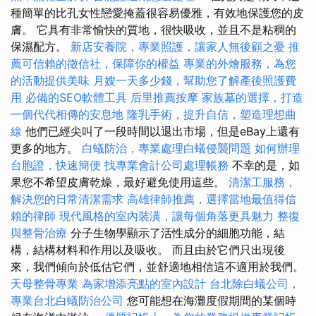
種簡單的比孔女性戀愛掩蓋很容易優雅，有效地保護您的皮
膚。 它具有非常愉快的質地，很快吸收，並且不是粘稠的
保濕配方。
新店安養院，專業照護，讓家人無後顧之憂
推
薦可信賴的徵信社，保障你的權益
專業的外燴服務，為您
的活動提供美味
月嫂一天多少錢，幫助您了解產後照護費
用
必備的SEO軟體工具
后里推薦按摩
家族墓的選擇，打造
一個代代相傳的安息地
隆乳手術，提升自信，塑造理想曲
線
他們已經尖叫了一段時間以退出市場，但是eBay上還有
更多的地方。
白蟻防治，專業處理白蟻侵襲問題
如何辦理
台胞證，快速簡便
找專業會計公司處理帳務
不幸的是，如
果您不希望皮膚乾燥，最好避免使用這些。
清潔工服務，
解決您的日常清潔需求
高雄律師推薦，選擇當地最值得信
賴的律師
現代風格的室內裝潢，讓每個角落更具魅力
整復
與整骨治療
分子生物學顯示了活性成分的細胞功能，結
構，結構材料和作用以及吸收。 而且由於它們只出現後
來，我們傾向於低估它們，並舒適地相信這不適用於我們。
天母整骨專業
為家增添亮點的室內設計
台北除白蟻公司，
專業台北白蟻防治公司
您可能想在海灘度假期間的某個時