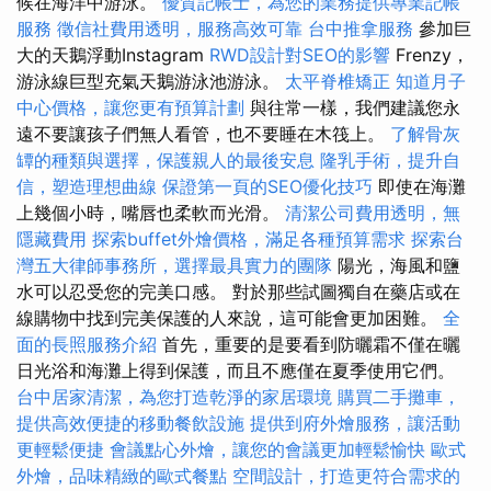
候在海洋中游泳。
優質記帳士，為您的業務提供專業記帳
服務
徵信社費用透明，服務高效可靠
台中推拿服務
參加巨
大的天鵝浮動Instagram
RWD設計對SEO的影響
Frenzy，
游泳線巨型充氣天鵝游泳池游泳。
太平脊椎矯正
知道月子
中心價格，讓您更有預算計劃
與往常一樣，我們建議您永
遠不要讓孩子們無人看管，也不要睡在木筏上。
了解骨灰
罈的種類與選擇，保護親人的最後安息
隆乳手術，提升自
信，塑造理想曲線
保證第一頁的SEO優化技巧
即使在海灘
上幾個小時，嘴唇也柔軟而光滑。
清潔公司費用透明，無
隱藏費用
探索buffet外燴價格，滿足各種預算需求
探索台
灣五大律師事務所，選擇最具實力的團隊
陽光，海風和鹽
水可以忍受您的完美口感。 對於那些試圖獨自在藥店或在
線購物中找到完美保護的人來說，這可能會更加困難。
全
面的長照服務介紹
首先，重要的是要看到防曬霜不僅在曬
日光浴和海灘上得到保護，而且不應僅在夏季使用它們。
台中居家清潔，為您打造乾淨的家居環境
購買二手攤車，
提供高效便捷的移動餐飲設施
提供到府外燴服務，讓活動
更輕鬆便捷
會議點心外燴，讓您的會議更加輕鬆愉快
歐式
外燴，品味精緻的歐式餐點
空間設計，打造更符合需求的