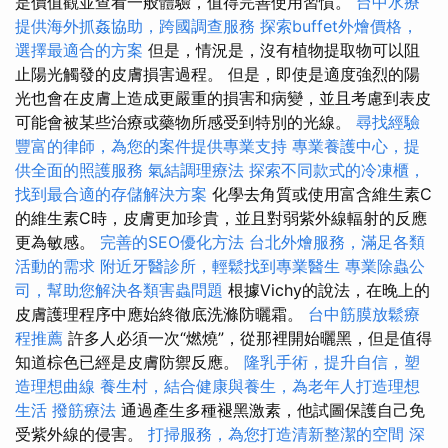
是價值觀並查看一般體驗，值得完善使用習慣。
台中水療
提供海外抓姦協助，跨國調查服務
探索buffet外燴價格，
選擇最適合的方案
但是，情況是，沒有植物提取物可以阻
止陽光觸發的皮膚損害過程。 但是，即使是適度強烈的陽
光也會在皮膚上造成更嚴重的損害和病變，並且考慮到表皮
可能會被某些治療或藥物所感受到特別的光線。
尋找經驗
豐富的律師，為您的案件提供專業支持
專業養護中心，提
供全面的照護服務
氣結調理療法
探索不同款式的冷凍櫃，
找到最合適的存儲解決方案
化學去角質或使用富含維生素C
的維生素C時，皮膚更加珍貴，並且對弱紫外線輻射的反應
更為敏感。
完善的SEO優化方法
台北外燴服務，滿足各類
活動的需求
附近牙醫診所，輕鬆找到專業醫生
專業除蟲公
司，幫助您解決各類害蟲問題
根據Vichy的說法，在晚上的
皮膚護理程序中應始終徹底洗滌防曬霜。
台中筋膜放鬆療
程推薦
許多人必須一次“燃燒”，從那裡開始曬黑，但是值得
知道棕色已經是皮膚防禦反應。
隆乳手術，提升自信，塑
造理想曲線
養生村，結合健康與養生，為老年人打造理想
生活
撥筋療法
通過產生多種褪黑激素，他試圖保護自己免
受紫外線的侵害。
打掃服務，為您打造清新整潔的空間
深