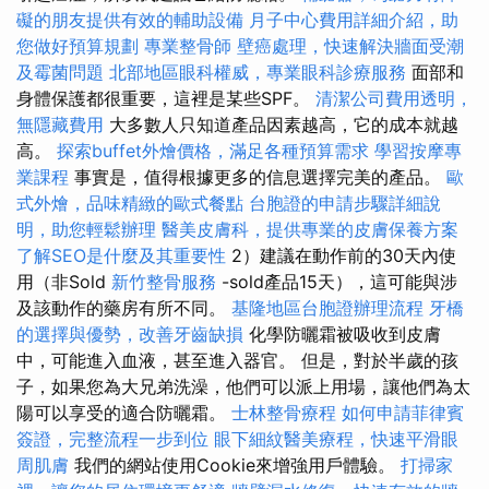
礙的朋友提供有效的輔助設備
月子中心費用詳細介紹，助
您做好預算規劃
專業整骨師
壁癌處理，快速解決牆面受潮
及霉菌問題
北部地區眼科權威，專業眼科診療服務
面部和
身體保護都很重要，這裡是某些SPF。
清潔公司費用透明，
無隱藏費用
大多數人只知道產品因素越高，它的成本就越
高。
探索buffet外燴價格，滿足各種預算需求
學習按摩專
業課程
事實是，值得根據更多的信息選擇完美的產品。
歐
式外燴，品味精緻的歐式餐點
台胞證的申請步驟詳細說
明，助您輕鬆辦理
醫美皮膚科，提供專業的皮膚保養方案
了解SEO是什麼及其重要性
2）建議在動作前的30天內使
用（非Sold
新竹整骨服務
-sold產品15天），這可能與涉
及該動作的藥房有所不同。
基隆地區台胞證辦理流程
牙橋
的選擇與優勢，改善牙齒缺損
化學防曬霜被吸收到皮膚
中，可能進入血液，甚至進入器官。 但是，對於半歲的孩
子，如果您為大兄弟洗澡，他們可以派上用場，讓他們為太
陽可以享受的適合防曬霜。
士林整骨療程
如何申請菲律賓
簽證，完整流程一步到位
眼下細紋醫美療程，快速平滑眼
周肌膚
我們的網站使用Cookie來增強用戶體驗。
打掃家