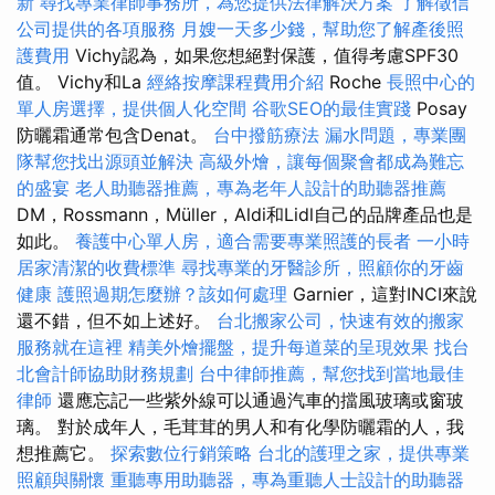
新
尋找專業律師事務所，為您提供法律解決方案
了解徵信
公司提供的各項服務
月嫂一天多少錢，幫助您了解產後照
護費用
Vichy認為，如果您想絕對保護，值得考慮SPF30
值。 Vichy和La
經絡按摩課程費用介紹
Roche
長照中心的
單人房選擇，提供個人化空間
谷歌SEO的最佳實踐
Posay
防曬霜通常包含Denat。
台中撥筋療法
漏水問題，專業團
隊幫您找出源頭並解決
高級外燴，讓每個聚會都成為難忘
的盛宴
老人助聽器推薦，專為老年人設計的助聽器推薦
DM，Rossmann，Müller，Aldi和Lidl自己的品牌產品也是
如此。
養護中心單人房，適合需要專業照護的長者
一小時
居家清潔的收費標準
尋找專業的牙醫診所，照顧你的牙齒
健康
護照過期怎麼辦？該如何處理
Garnier，這對INCI來說
還不錯，但不如上述好。
台北搬家公司，快速有效的搬家
服務就在這裡
精美外燴擺盤，提升每道菜的呈現效果
找台
北會計師協助財務規劃
台中律師推薦，幫您找到當地最佳
律師
還應忘記一些紫外線可以通過汽車的擋風玻璃或窗玻
璃。 對於成年人，毛茸茸的男人和有化學防曬霜的人，我
想推薦它。
探索數位行銷策略
台北的護理之家，提供專業
照顧與關懷
重聽專用助聽器，專為重聽人士設計的助聽器