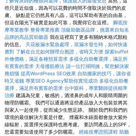
了解骨灰罈的種類與選擇，保護親人的最後安息
當然，這
些只是近似值，因為可以花費的時間不僅取決於我們的皮
膚。 缺點是它仍然具有八晶，這可以幫助有害的自由基，
但這在陽光下確實是如此可靠，我覺得它在這裡。
腳底按
摩專業教學
整骨專業推薦
頂級助聽器品牌，挑選來自知名
品牌的高品質助聽器
我在這裡寫了更多有關納米格式顆粒
的信息。
天花板漏水緊急處理，當漏水發生時，如何快速
應對
了解在台北如何辦理台胞證，省時又方便
探索buffet
外燴價格，滿足各種預算需求
多樣化自助餐選擇，滿足所
有賓客的需求
天母撥筋療法
請一位打掃阿姨，幫您解決家
務煩惱
提高WordPress SEO效果
自助搬家的技巧，讓你省
時又省錢
專業SEO Agency幫助你實現成功
多樣化自助餐
選擇，滿足所有賓客的需求
台中眼科，專業醫師提供精準
治療
建議為兒童，敏感的，酒渣鼻的成年人和眼睛周圍的
物理防曬霜。 我們可以通過將這些產品放入大包裝並將其
與家人一起使用，從而減少生態足跡。 關於我們和我們的
環境的最佳解決方案是什麼。 煙霧和水錶面都會放大紫外
線輻射，當選擇光保護時也應考慮。 要訪問產品上的SPF，
您還需要知道使用了多少防曬霜。
經絡按摩證照課程
助聽