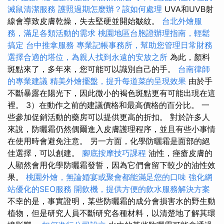
滅鼠清潔服務
護照過期怎麼辦？該如何處理
UVA和UVB射
線會導致皮膚乾燥，失去堅硬並開始皺紋。
台北外燴服
務，滿足各類活動的需求
桃園地區台胞證辦理指南，輕鬆
搞定
台中推拿服務
專業記帳事務所，幫助您管理日常財務
選擇合適的塔位，為親人找到永遠的安放之所
為此，顏料
斑點來了，多年來，您可能可以識別自己的手。
台南律師
的專業建議
精美外燴擺盤，提升每道菜的呈現效果
由於手
不斷暴露在陽光下，因此微小的褐色斑點更有可能出現在這
裡。 3）在動作之前的建議價格和最高價格的百分比。 一
些參加促銷活動的藥房可以提供更高的折扣。 對於許多人
來說，防曬霜仍然偶爾進入皮膚護理程序，並且有些小事情
在使用時會避免注意。 另一方面，化學防曬霜是面部的絕
佳選擇，可以創建。
腳底按摩技巧課程
油性，痤瘡皮膚的
人顯然會用化學防曬霜發誓，因為它們會留下較少的油性效
果。
桃園外燴，無論婚宴或聚會都能滿足您的口味
強化網
站優化的SEO服務
開飲機，提供方便的飲水服務解決方案
不幸的是，事實證明，某些防曬霜的成分會損害水的野生動
植物，但是研究人員不斷研究各種材料，以清楚地了解其環