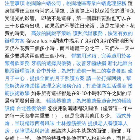
注意事項
桃園除白蟻公司，桃園地區專業白蟻處理服務
隨
身攜帶便宜但時尚的太陽鏡，這實際上可以保護您的眼睛免
受陽光的影響。 即使不是這樣，第一個顏料斑點也可以在
三十多歲時出現，如果我們不關注日光浴，這是在陽光下花
費的時間。
高效的關鍵字策略
護照代辦服務，快速有效的
辦理方案
從szallas.hu調查中揭示了良好的良好的聖地田每
天仍在花費三個多小時，而且總體三分之三，它們在一天中
至少要烘烤兩個或三個小時。
營業用冰箱，完美適用於各
類餐飲業務
牙橋的選擇與優勢，改善牙齒缺損
新北地區台
胞證辦理資訊
台中外燴，為您打造獨一無二的宴會餐點
坐
月子中心，提供全面的月子照護方案
請一位打掃阿姨，幫
您解決家務煩惱
護理之家服務介紹，打造健康生活環境
撥
筋技術教學
如果所有這些都是在9-10小時和下午之間的早
晨時間發射最強。
輔聽器推薦，為您推薦最適合您的輔聽
設備
台北整復治療
您使用防曬霜都沒關係（儘管這一年中
的每一天都非常重要！），但是您將其應用多少。
西式外
燴，呈現精緻西餐風味
士林撥筋療法
提供老人養護單人
房，保障隱私與舒適
建議將大約半茶匙的面部，頸部，耳
朵塗上一半。 他們的特殊性是他們可以粉刷白色，而且非