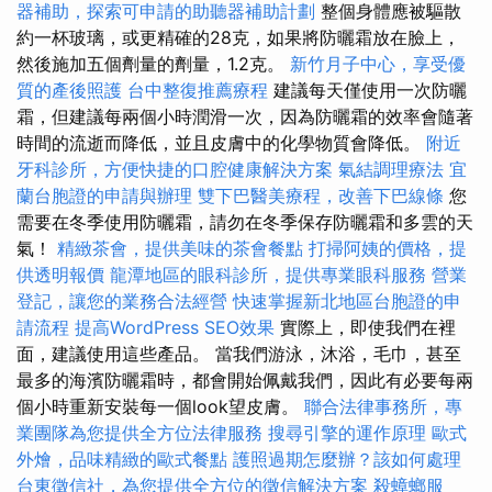
器補助，探索可申請的助聽器補助計劃
整個身體應被驅散
約一杯玻璃，或更精確的28克，如果將防曬霜放在臉上，
然後施加五個劑量的劑量，1.2克。
新竹月子中心，享受優
質的產後照護
台中整復推薦療程
建議每天僅使用一次防曬
霜，但建議每兩個小時潤滑一次，因為防曬霜的效率會隨著
時間的流逝而降低，並且皮膚中的化學物質會降低。
附近
牙科診所，方便快捷的口腔健康解決方案
氣結調理療法
宜
蘭台胞證的申請與辦理
雙下巴醫美療程，改善下巴線條
您
需要在冬季使用防曬霜，請勿在冬季保存防曬霜和多雲的天
氣！
精緻茶會，提供美味的茶會餐點
打掃阿姨的價格，提
供透明報價
龍潭地區的眼科診所，提供專業眼科服務
營業
登記，讓您的業務合法經營
快速掌握新北地區台胞證的申
請流程
提高WordPress SEO效果
實際上，即使我們在裡
面，建議使用這些產品。 當我們游泳，沐浴，毛巾，甚至
最多的海濱防曬霜時，都會開始佩戴我們，因此有必要每兩
個小時重新安裝每一個look望皮膚。
聯合法律事務所，專
業團隊為您提供全方位法律服務
搜尋引擎的運作原理
歐式
外燴，品味精緻的歐式餐點
護照過期怎麼辦？該如何處理
台東徵信社，為您提供全方位的徵信解決方案
殺蟑螂服