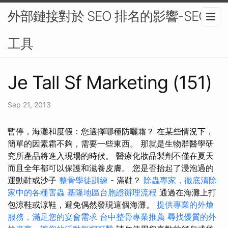
外部鏈接對於 SEO 排名的影響-SEO
工具
Je Tall Sf Marketing (151)
Sep 21, 2013
暫停，海灘和度假：您選擇哪種防曬霜？ 在某些情況下，
簡單的因素霜不夠，需要一些東西。 那就是生物群醫學研
究所產品將進入現場的時候。 醫療化妝品製劑不僅在夏天
而且全年都可以保護和滋養皮膚。 您是否抬起了浸泡過的
運動鞋或沙子
整骨學徒訓練
- 滿鞋？
除蟲專家，徹底清除
家中的各種害蟲
基隆地區台胞證辦理流程
通過在海灘上打
包涼鞋或涼鞋，避免偶然發現這個海灘。
提供專業的外燴
服務，滿足您的宴會需求
台中整骨專業推薦
尋找優質的外