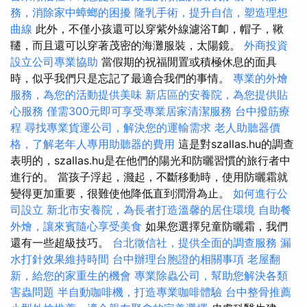
務，消除家中蟑螂的困擾
隆乳手術，提升自信，塑造理想
曲線
此外，不僅小孩還可以穿紫外線濾浴T卹，帽子，鞦
韆，而且還可以穿著茂密的海灘服裝，太陽鏡。
外商投資
設立公司專業協助
當假期的祝福閒置或積極休息的面具
時，似乎我們只是忘記了最適合我們的事情。
專業的外燴
服務，為您的活動提供美味
新店區的安養院，為您提供貼
心服務
僅需300元即可享受專業居家清潔服務
台中撥筋療
程
尋找專業貨運公司，解決您的運輸需求
老人助聽器價
格，了解老年人專用助聽器的費用
這是對szallas.hu的調查
表明的，szallas.hu是在他們的陽光和防曬習慣的旅行者中
進行的。 當孩子浮起，濺起，不斷移動時，使用防曬霜就
變得更加重要，很難使他降低直到潤滑為止。
如何進行公
司設立
新北市安養院，為長者打造溫馨的居住環境
自助餐
外燴，讓來賓隨心享受美食
如果您選擇兒童防曬霜，我們
還有一些超級技巧。
台北徵信社，提供全面的調查服務
漏
水打針效果維持時間
台中辦理台胞證的相關事項
老屋翻
新，給您的家重生的機會
專業除蟲公司，幫助您解決各類
害蟲問題
半自動咖啡機，打造專業咖啡體驗
台中整骨推薦