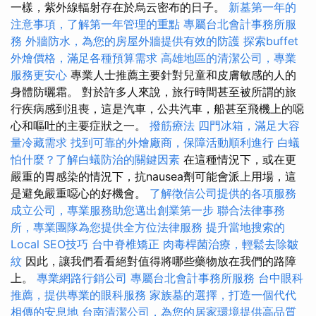
一樣，紫外線輻射存在於烏云密布的日子。
新墓第一年的
注意事項，了解第一年管理的重點
專屬台北會計事務所服
務
外牆防水，為您的房屋外牆提供有效的防護
探索buffet
外燴價格，滿足各種預算需求
高雄地區的清潔公司，專業
服務更安心
專業人士推薦主要針對兒童和皮膚敏感的人的
身體防曬霜。 對於許多人來說，旅行時間甚至被所謂的旅
行疾病感到沮喪，這是汽車，公共汽車，船甚至飛機上的噁
心和嘔吐的主要症狀之一。
撥筋療法
四門冰箱，滿足大容
量冷藏需求
找到可靠的外燴廠商，保障活動順利進行
白蟻
怕什麼？了解白蟻防治的關鍵因素
在這種情況下，或在更
嚴重的胃感染的情況下，抗nausea劑可能會派上用場，這
是避免嚴重噁心的好機會。
了解徵信公司提供的各項服務
成立公司，專業服務助您邁出創業第一步
聯合法律事務
所，專業團隊為您提供全方位法律服務
提升當地搜索的
Local SEO技巧
台中脊椎矯正
肉毒桿菌治療，輕鬆去除皺
紋
因此，讓我們看看絕對值得將哪些藥物放在我們的路障
上。
專業網路行銷公司
專屬台北會計事務所服務
台中眼科
推薦，提供專業的眼科服務
家族墓的選擇，打造一個代代
相傳的安息地
台南清潔公司，為您的居家環境提供高品質