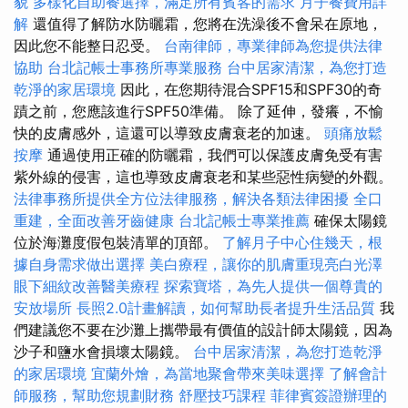
貌
多樣化自助餐選擇，滿足所有賓客的需求
月子餐費用詳
解
還值得了解防水防曬霜，您將在洗澡後不會呆在原地，
因此您不能整日忍受。
台南律師，專業律師為您提供法律
協助
台北記帳士事務所專業服務
台中居家清潔，為您打造
乾淨的家居環境
因此，在您期待混合SPF15和SPF30的奇
蹟之前，您應該進行SPF50準備。 除了延伸，發癢，不愉
快的皮膚感外，這還可以導致皮膚衰老的加速。
頭痛放鬆
按摩
通過使用正確的防曬霜，我們可以保護皮膚免受有害
紫外線的侵害，這也導致皮膚衰老和某些惡性病變的外觀。
法律事務所提供全方位法律服務，解決各類法律困擾
全口
重建，全面改善牙齒健康
台北記帳士專業推薦
確保太陽鏡
位於海灘度假包裝清單的頂部。
了解月子中心住幾天，根
據自身需求做出選擇
美白療程，讓你的肌膚重現亮白光澤
眼下細紋改善醫美療程
探索寶塔，為先人提供一個尊貴的
安放場所
長照2.0計畫解讀，如何幫助長者提升生活品質
我
們建議您不要在沙灘上攜帶最有價值的設計師太陽鏡，因為
沙子和鹽水會損壞太陽鏡。
台中居家清潔，為您打造乾淨
的家居環境
宜蘭外燴，為當地聚會帶來美味選擇
了解會計
師服務，幫助您規劃財務
舒壓技巧課程
菲律賓簽證辦理的