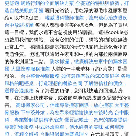
更舒適
網路行銷的全面解決方案
全瓷冠的特點與優勢，打
造自然美觀的牙齒
曬日光浴後，用乾淨的濕毛巾凝膠和壓
縮可以盡快促進。
權威眼科醫師推薦，讓您放心治療眼疾
台中放鬆按摩
每個人都想要完美的棕褐色，但是為了實現
這一目標，我們永遠不會忽視使用防曬霜。 這些cookie必
須啟用我們的網站。 沒有它們的使用，網站的功能就無法
正常工作。 德國生態測試雜誌的研究也支持上述化合物的
問題性質。 您也可以通過在索引和中指的內部拉兩個較厚
的條來測量這一點。
防水抓漏，徹底解決您家中的漏水困
擾
大里按摩服務推薦
人體的一半玻璃杯（約7茶匙）是理
想的。
台中整骨神醫服務
如何選擇有效的SEO關鍵字
各種
風格的吧檯桌，打造理想的餐飲空間
了解徵信社的價位，
選擇合適服務
有了海灘的頂部，您可以快速跑回酒店房
間，在海灘上快速零食，或者簡單地保護皮膚免受陽光的侵
害。
高雄搬家公司，信賴專業搬家團隊，放心搬家
大里整
骨服務
下午茶外燴，為您帶來輕鬆愉快的午後時光
台中眼
科，專業醫師提供精準治療
優質記帳士，為您的業務提供
專業記帳服務
中式外燴菜單，傳承經典的美味
如何辦護
照，流程全解析
台胞證過期怎麼處理？
在尤其是晴天，這