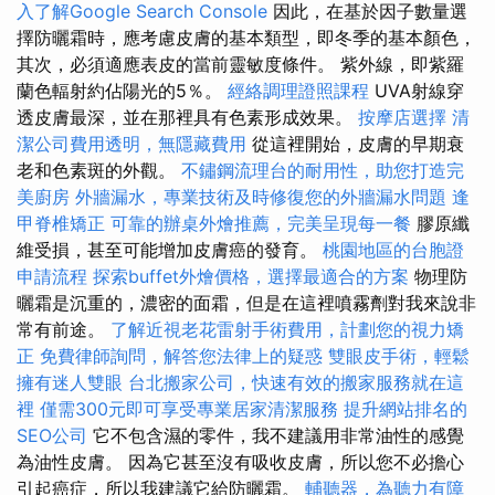
入了解Google Search Console
因此，在基於因子數量選
擇防曬霜時，應考慮皮膚的基本類型，即冬季的基本顏色，
其次，必須適應表皮的當前靈敏度條件。 紫外線，即紫羅
蘭色輻射約佔陽光的5％。
經絡調理證照課程
UVA射線穿
透皮膚最深，並在那裡具有色素形成效果。
按摩店選擇
清
潔公司費用透明，無隱藏費用
從這裡開始，皮膚的早期衰
老和色素斑的外觀。
不鏽鋼流理台的耐用性，助您打造完
美廚房
外牆漏水，專業技術及時修復您的外牆漏水問題
逢
甲脊椎矯正
可靠的辦桌外燴推薦，完美呈現每一餐
膠原纖
維受損，甚至可能增加皮膚癌的發育。
桃園地區的台胞證
申請流程
探索buffet外燴價格，選擇最適合的方案
物理防
曬霜是沉重的，濃密的面霜，但是在這裡噴霧劑對我來說非
常有前途。
了解近視老花雷射手術費用，計劃您的視力矯
正
免費律師詢問，解答您法律上的疑惑
雙眼皮手術，輕鬆
擁有迷人雙眼
台北搬家公司，快速有效的搬家服務就在這
裡
僅需300元即可享受專業居家清潔服務
提升網站排名的
SEO公司
它不包含濕的零件，我不建議用非常油性的感覺
為油性皮膚。 因為它甚至沒有吸收皮膚，所以您不必擔心
引起癌症，所以我建議它給防曬霜。
輔聽器，為聽力有障