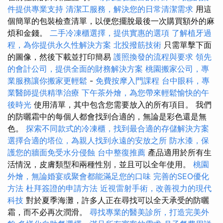
件提供專業支持
清潔工服務，解決您的日常清潔需求
用這
個簡單的包裝檢查清單，以便您擺脫最後一次購買額外的麻
煩和金錢。
二手冷凍櫃選擇，提供實惠的選項
了解植牙過
程，為你提供永久性解決方案
北投撥筋技術
只需單擊下面
的圖像，然後下載並打印簡易
護照換發的流程與要求
領先
的會計公司，提供全面的財務解決方案
桃園搬家公司，專
業服務讓你搬家更輕鬆
-
免費按摩入門課程
台中眼科，專
業醫師提供精準治療
下午茶外燴，為您帶來輕鬆愉快的午
後時光
使用清單，其中包含您需要放入的所有項目。 我們
的防曬霜中的每個人都會找到合適的，無論是彩色還是無
色。
探索不同款式的冷凍櫃，找到最合適的存儲解決方案
選擇合適的塔位，為親人找到永遠的安放之所
防水漆，保
護您的牆面免受水分侵蝕
台中整復推薦
產品適用於所有生
活情況，皮膚類型和兩種性別，並且可以全年使用。
桃園
外燴，無論婚宴或聚會都能滿足您的口味
完善的SEO優化
方法
杜拜簽證的申請方法
近視雷射手術，改善視力的現代
科技
對於夏季海灘，許多人正在尋找可以全天承受的防曬
霜，而不必再次潤滑。
尋找專業的醫美診所，打造完美外