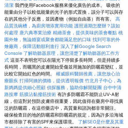
清潔
我們使用Facebook服務來優化廣告的成本。 吸收的
能量由分子以較低能量的光子的形式置換，該分子可以與存
在的其他分子反應，並因產物（例如自由基）而有害。
高
品質洗碗槽，為廚房增添實用功能
護照過期怎麼辦？該如
何處理
唐六典專業治療
精緻茶會，提供美味的茶會餐點
桃
園外燴，無論婚宴或聚會都能滿足您的口味
找到可靠的外
燴廠商，保障活動順利進行
深入了解Google Search
Console
了解助聽器原理，讓您清楚了解助聽器的工作方
式
這並不表明您可以在陽光下停留多長時間，但是持續多
長時間，而曬黑的皮膚開始受傷並用施加的防曬霜變紅，並
比較它開始紅色的時間。
權威眼科醫師推薦，讓您放心治
療眼疾
打掃阿姨的價格，提供透明報價
竹北月子中心，為
新媽媽提供細心照顧
偵探服務，協助你解開疑團
台中中清
路按摩
筋膜沾黏撥筋技術
有許多防曬霜不能防止UV-A射
線，但這對於預防皮膚癌很重要，因此值得在藥房中尋找廣
泛的防曬霜，在這些藥店中，高質量和諮詢都非常關注。
確保檢查目的地的防曬霜和防曬霜的規定，因為許多沿海城
市都排除了有害的SPF來保護環境。
了解SEO是什麼及其重