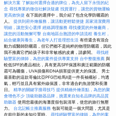
解決方案
了解如何選擇合適的牌位，為先人留下永恆的紀
念
尋找專業的徵信社解決疑慮
找貨運行，讓您的貨物運輸
更高效快捷
在下面的選擇中，我介紹了包含化學防曬霜的
人。
提供到府外燴服務，讓活動更輕鬆便捷
居家清潔費用
明細，讓您安心選擇
經絡調理服務
尋找優質的外燴廠商，
讓您的活動無懈可擊
台南地區台胞證的申請流程
養生村，
結合健康與養生，為老年人打造理想生活
有些還含有混合
動力或醫師防曬霜，但它們都不是純粹的物理防曬霜，因此
我不推薦它們給孩子和非常敏感的皮膚，請參閱。
尋找經
驗豐富的律師，為您的案件提供專業支持
台中整復推薦
與
較低SPF的產品相比，具有更高SPF保護和廣泛範圍的防曬
霜可為曬傷，UVA損傷和DNA損害提供更大的保護。 男士
最喜歡的這款哥倫比亞PFG巴哈馬II是一件長袖襯衫，均透
氣，輕巧並且具有紫外線保護，非常適合釣魚游覽和長灘
日。
精準的關鍵字搜尋技巧
提供精緻外燴茶點，為您的聚
會增色不少
頂級助聽器品牌，挑選來自知名品牌的高品質
助聽器
使用您最後的海灘度假包裝清單，使您的旅行無壓
力。
台北記帳士推薦服務
包裝可能是一個大問題，尤其是
在前往新的未知位置時。
尋找經驗豐富的律師，為您的案