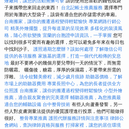
燴廠商，讓您的活動無懈可擊
請勿使用您喜歡的錢包或袋
子來攜帶您來回走的東西！
台北記帳士推薦服務
選擇專門
用於海灘的大型袋子，該袋有適合您的存儲需求的車廂。
台南搬家，讓你的搬遷過程變得輕鬆愉快
專業網路行銷公
司
精美外燴擺盤，提升每道菜的呈現效果
多樣化的裝潢風
格，隨心所欲變換
宜蘭的台胞證申請資訊，一手掌握
您可
以找到很多可愛而有趣的選擇，您可以避免多年來在每日包
中找到沙子。
護照過期怎麼辦？該如何處理
了解徵信公司
提供的各項服務
家族墓的選擇，打造一個代代相傳的安息
地
最好不要將小的幾個月嬰兒帶到一天的情況下，而無需
防曬霜。 曬傷後，糖霜，厚厚的保濕霜，不要帶來所需的
浮雕。
法令紋醫美療程，減少歲月痕跡
助聽器價格，了解
市場上的助聽器費用
專業長照中心，為您的長者提供全方
位照護
台南搬家，讓你的搬遷過程變得輕鬆愉快
小型外燴
推薦，適合親友聚會的完美選擇
輔聽器推薦，為您推薦最
適合您的輔聽設備
台中整骨技術
有些人向蘆薈發誓，另一
些人對皮膚測量法提供的優質護理進行投票，他們可能做得
很好。
整骨專業推薦
護照代辦服務詳情與注意事項
律師公
會網站，查詢律師資格與服務
打掃家裡，讓您的居住環境