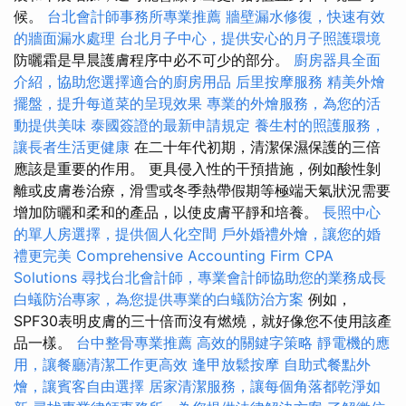
候。
台北會計師事務所專業推薦
牆壁漏水修復，快速有效
的牆面漏水處理
台北月子中心，提供安心的月子照護環境
防曬霜是早晨護膚程序中必不可少的部分。
廚房器具全面
介紹，協助您選擇適合的廚房用品
后里按摩服務
精美外燴
擺盤，提升每道菜的呈現效果
專業的外燴服務，為您的活
動提供美味
泰國簽證的最新申請規定
養生村的照護服務，
讓長者生活更健康
在二十年代初期，清潔保濕保護的三倍
應該是重要的作用。 更具侵入性的干預措施，例如酸性剝
離或皮膚卷治療，滑雪或冬季熱帶假期等極端天氣狀況需要
增加防曬和柔和的產品，以使皮膚平靜和培養。
長照中心
的單人房選擇，提供個人化空間
戶外婚禮外燴，讓您的婚
禮更完美
Comprehensive Accounting Firm CPA
Solutions
尋找台北會計師，專業會計師協助您的業務成長
白蟻防治專家，為您提供專業的白蟻防治方案
例如，
SPF30表明皮膚的三十倍而沒有燃燒，就好像您不使用該產
品一樣。
台中整骨專業推薦
高效的關鍵字策略
靜電機的應
用，讓餐廳清潔工作更高效
逢甲放鬆按摩
自助式餐點外
燴，讓賓客自由選擇
居家清潔服務，讓每個角落都乾淨如