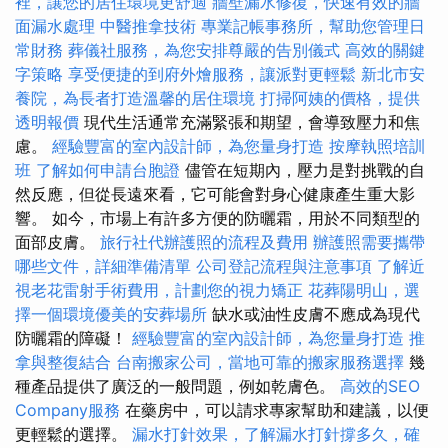
裡，讓您的居住環境更舒適
牆壁漏水修復，快速有效的牆
面漏水處理
中醫推拿技術
專業記帳事務所，幫助您管理日
常財務
葬儀社服務，為您安排尊嚴的告別儀式
高效的關鍵
字策略
享受便捷的到府外燴服務，讓派對更輕鬆
新北市安
養院，為長者打造溫馨的居住環境
打掃阿姨的價格，提供
透明報價
現代生活通常充滿緊張和期望，會導致壓力和焦
慮。
經驗豐富的室內設計師，為您量身打造
按摩執照培訓
班
了解如何申請台胞證
儘管在短期內，壓力是對挑戰的自
然反應，但從長遠來看，它可能會對身心健康產生重大影
響。 如今，市場上有許多方便的防曬霜，用於不同類型的
面部皮膚。
旅行社代辦護照的流程及費用
辦護照需要攜帶
哪些文件，詳細準備清單
公司登記流程與注意事項
了解近
視老花雷射手術費用，計劃您的視力矯正
花葬陽明山，選
擇一個環境優美的安葬場所
缺水或油性皮膚不應成為現代
防曬霜的障礙！
經驗豐富的室內設計師，為您量身打造
推
拿與整復結合
台南搬家公司，當地可靠的搬家服務選擇
幾
種產品提供了廣泛的一般問題，例如乾膚色。
高效的SEO
Company服務
在藥房中，可以請求專家幫助和建議，以便
更輕鬆的選擇。
漏水打針效果，了解漏水打針撐多久，確