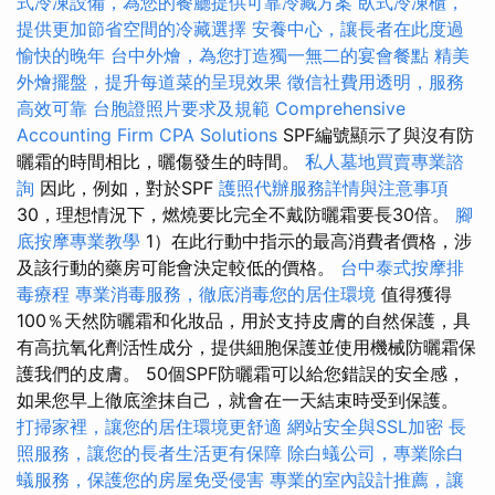
式冷凍設備，為您的餐廳提供可靠冷藏方案
臥式冷凍櫃，
提供更加節省空間的冷藏選擇
安養中心，讓長者在此度過
愉快的晚年
台中外燴，為您打造獨一無二的宴會餐點
精美
外燴擺盤，提升每道菜的呈現效果
徵信社費用透明，服務
高效可靠
台胞證照片要求及規範
Comprehensive
Accounting Firm CPA Solutions
SPF編號顯示了與沒有防
曬霜的時間相比，曬傷發生的時間。
私人墓地買賣專業諮
詢
因此，例如，對於SPF
護照代辦服務詳情與注意事項
30，理想情況下，燃燒要比完全不戴防曬霜要長30倍。
腳
底按摩專業教學
1）在此行動中指示的最高消費者價格，涉
及該行動的藥房可能會決定較低的價格。
台中泰式按摩排
毒療程
專業消毒服務，徹底消毒您的居住環境
值得獲得
100％天然防曬霜和化妝品，用於支持皮膚的自然保護，具
有高抗氧化劑活性成分，提供細胞保護並使用機械防曬霜保
護我們的皮膚。 50個SPF防曬霜可以給您錯誤的安全感，
如果您早上徹底塗抹自己，就會在一天結束時受到保護。
打掃家裡，讓您的居住環境更舒適
網站安全與SSL加密
長
照服務，讓您的長者生活更有保障
除白蟻公司，專業除白
蟻服務，保護您的房屋免受侵害
專業的室內設計推薦，讓