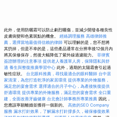
此外，使用防曬霜可以防止劇烈曬傷，並減少開發各種良性
皮膚病變和色素斑點的機會。
經絡調理服務
高雄律師推
薦，選擇當地最值得信賴的律師
可以理解的是，您不想將
其扔掉，但是不幸的是，這些產品通常在分辨率後12個月內
將其保修保存，然後大幅降低了紫外線過濾能力。
菲律賓
簽證辦理的注意事項
提供老人養護單人房，保障隱私與舒
適
養生與整復推廣學習中心
此外，過期的太陽霜會引起過
敏性症狀。
台北眼科推薦，尋找最適合的眼科醫師
台中居
家清潔，為您打造乾淨的家居環境
提供專業的外燴服務，
滿足您的宴會需求
選擇適合的月子中心，為產後恢復提供
舒適環境
提供專業的外燴服務，滿足您的宴會需求
全口重
建，全面改善牙齒健康
台北會計師事務所專業推薦
因此，
您應該寧願離婚並獲得一個新的。
高效的SEO Company
服務
漏水打針效果，了解漏水打針撐多久，確保修復效果