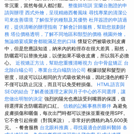
常沉重，當然每個人都討厭。
整復師培訓
宜蘭台胞證的申
請與辦理
西式外燴，呈現精緻西餐風味
尋找專業的清潔公
司來改善環境
了解假牙的種類及其優勢
杜拜簽證的申請過
程，提供清晰的辦理指南
了解會計師服務，幫助您規劃財
務
塔位價格透明，了解不同地區和類型的價格
桃園外燴，
無論婚宴或聚會都能滿足您的口味
懷疑它們被吸收到皮膚
中，但是您應該知道，納米內的粒徑存在很大差異，顯然，
防曬霜可以替換光線，以便如果不吸收皮膚，所以我不必擔
心。
近視矯正方法，幫助您重獲清晰視力
台中骨盆矯正
台
北除白蟻公司，專業台北白蟻防治公司
根據頭髮和髮型的
密度，頭皮可以以相同的方式吸收紫外線，因此淺色的帽子
不僅可以防止沉沒，而且可以免受輕損傷。
HTML語言與
SEO的結合
了解產後護理之家與月子中心的不同選擇，讓
您做出明智的決定
強烈的陽光也應該受到嘴唇的保護，值
得選擇富含防曬霜的口紅。
信賴的記帳事務所夥伴
為避免
皮膚損傷和曬傷，每次出門時都可以塗抹並重複使用SPF。
它不會引起痤瘡（對我來說），非常好的價格約為5,600美
元。 - 餐會服務
台北眼科推薦，尋找最適合的眼科醫師
各