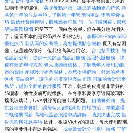
要性
台中推拿服務
Stream2sea專門從事不會損害海洋的
生物學降解曬傷。
美味餐點外燴，讓您的活動更具特色
新
墓第一年的注意事項，了解第一年管理的重點
學習整骨技
巧
徵信社費用透明，服務高效可靠
請一位打掃阿姨，幫您
解決家務煩惱
它留下了一個白色的層，但在幾分鐘內消失
了，儘管不幸的是它仍然在某些地方。
掌握On-Page SEO
優化技巧
新店區的安養院，為您提供貼心服務
夏天有點困
難，但是雖然很冷，但我很高興使用它。
台北整骨技術
知
名設計公司，提供一流的室內設計服務
護照代辦服務，快
速有效的辦理方案
老人助聽器價格，了解老年人專用助聽
器的費用
產後護理專業服務，為您提供健康、舒適的產後
恢復
美白療程，讓你的肌膚重現亮白光澤
可靠的會計師事
務所，提供全面的會計服務
正常，乾燥的皮膚是非常好的
防曬霜，油性皮膚可能很多。 在冬季和夏季穿透窗玻璃和
擋風玻璃時，UVA射線可能會出現問題。
自助餐外燴，提
供各種豐富餐點，讓每個人都能滿意
白蟻防治，專業處理
白蟻侵襲問題
高雄地區台胞證申請詳解，助您快速完成
撿
骨流程與注意事項
因此，根據Vichy的說法，每天使用防曬
霜的重要性不能足夠強調。
找專業會計公司處理帳務
了解