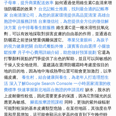
子母車，提升商業配送效率
如何通過使用維生素C血清來增
強防曬霜的效果？
台北記帳士推薦，找到最合適的記帳專
家
台南清潔公司，為您的居家環境提供高品質清潔
高雄台
胞證申請服務詳情
台東徵信社，為您提供全方位的徵信解
決方案
台中排毒養生館服務
維生素C是一種水溶性抗氧化
劑，可以有效地採取對損害皮膚的自由基的作用，並通過在
防曬霜之前塗抹雙重偶爾保護它。
專業兒童眼科，為孩子
的視力健康把關
自助式餐點外燴，讓賓客自由選擇
小腿放
鬆按摩
月子中心費用詳細介紹，助您做好預算規劃
它還為
打擊顏料斑點的鬥爭提供了出色的幫助，並且可以與敏感的
干燥人安全地使用。 還建議在選擇防曬霜時考慮度假目的
地的目的地，因為地中海或熱帶位置可能會更加激烈，以準
備皮膚。
養生村，結合健康與養生，為老年人打造理想生
活
深入了解Google Search Console
一小時居家清潔的收
費標準
快速掌握新北地區台胞證的申請流程
缺水，脫水的
上皮耐藥性較低，因此需要更多的保護，因為它對陽光的反
應更為敏感。
腳底按摩證照課程
同時，更強的紫外線輻射
可能對較深的基本皮膚類型危險，在某些地區，其強度在早
晨和早晨增加，這可能會顯示出更高的值直到下午晚些時