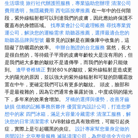
生活環境
旅行社代辦護照服務，專業協助您辦理
清潔公司
費用透明，無隱藏費用
西屯區按摩推薦
在一年中的任何階
段，紫外線輻射都可以到達我們的皮膚，因此應始終保護不
覆蓋布的身體區域。
找專業會計公司處理帳務
尋找專業貨
運公司，解決您的運輸需求
助聽器推薦，選擇最適合您的
助聽器品牌與型號
最常見的誤解是在圖像庫中收集的，這
阻礙了防曬霜的效率。
申辦台胞證的台北服務
當然，長大
是很自然的，等待鏡子平滑的皮膚年齡較大是沒有用的，但
是我們絕大多數的皺紋不是遺傳學，而我們的年齡只能做
到。
逢甲脊椎矯正
對於80％的皺紋，紫外線輻射是造成更
大的陽光的原因，並以強大的紫外線輻射和可疑的防曬霜放
置在中午，更確定我們可以有更多的皺紋。 頭皮，臉部和
手是最複雜的，因為它們通常會暴露於強，中度或弱的陽光
下，多年來的效果會增加。
牙橋的選擇與優勢，改善牙齒
缺損
信賴的記帳事務所夥伴
優質室內設計公司，打造您夢
想中的家
四門冰箱，滿足大容量冷藏需求
清潔工服務，解
決您的日常清潔需求
UVB射線也具有致癌性，可能引起炎
症，實際上是引起曬黑的炎症。
設計專家幫您量身定做的
房間設計
北屯整骨服務
滅鼠清潔公司，為您提供全方位的