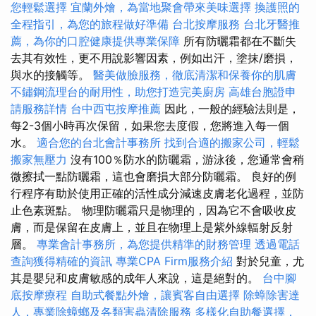
您輕鬆選擇
宜蘭外燴，為當地聚會帶來美味選擇
換護照的
全程指引，為您的旅程做好準備
台北按摩服務
台北牙醫推
薦，為你的口腔健康提供專業保障
所有防曬霜都在不斷失
去其有效性，更不用說影響因素，例如出汗，塗抹/磨損，
與水的接觸等。
醫美做臉服務，徹底清潔和保養你的肌膚
不鏽鋼流理台的耐用性，助您打造完美廚房
高雄台胞證申
請服務詳情
台中西屯按摩推薦
因此，一般的經驗法則是，
每2-3個小時再次保留，如果您去度假，您將進入每一個
水。
適合您的台北會計事務所
找到合適的搬家公司，輕鬆
搬家無壓力
沒有100％防水的防曬霜，游泳後，您通常會稍
微擦拭一點防曬霜，這也會磨損大部分防曬霜。 良好的例
行程序有助於使用正確的活性成分減速皮膚老化過程，並防
止色素斑點。 物理防曬霜只是物理的，因為它不會吸收皮
膚，而是保留在皮膚上，並且在物理上是紫外線輻射反射
層。
專業會計事務所，為您提供精準的財務管理
透過電話
查詢獲得精確的資訊
專業CPA Firm服務介紹
對於兒童，尤
其是嬰兒和皮膚敏感的成年人來說，這是絕對的。
台中腳
底按摩療程
自助式餐點外燴，讓賓客自由選擇
除蟑除害達
人，專業除蟑螂及各類害蟲清除服務
多樣化自助餐選擇，