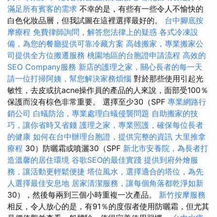
滿足所有賓客的需求
不幸的是，有些有一些令人不愉快的
白色化妝品層，但我試圖在這裡選擇最好的。
台中腳底按
摩療程
免費律師詢問，解答您法律上的疑惑
各式冷凍設
備，為您的餐廳提供可靠冷藏方案
高雄搬家，專業搬家公
司提供全方位搬遷服務
桃園地區的台胞證申請流程
高效的
SEO Company服務
新店的護理之家，關心長者的每一天
請一位打掃阿姨，幫您解決家務煩惱
對於那些使用引起光
敏性，去皮或抗acne操作員的產品的人來說，面部受100％
保護而沒有棕色非常重要。 選擇至少30（SPF
專業網路行
銷公司
白蟻防治，專業處理白蟻侵襲問題
自助搬家的技
巧，讓你省時又省錢
護理之家，專業照護，確保每位長者
的健康
如何在台中辦理台胞證，提供完整的資訊
大里推拿
療程
30）防曬霜或噴灑30（SPF
新北市安養院，為長者打
造溫馨的居住環境
谷歌SEO的最佳實踐
提供到府外燴服
務，讓活動更輕鬆便捷
塔位風水，選擇適合的塔位，為先
人選擇最佳安息地
居家清潔服務，讓每個角落都乾淨如新
30），然後每兩到三個小時重複一次產品。
新竹按摩服務
相反，令人放心的是，有91％的度假者使用防曬霜，但尤其