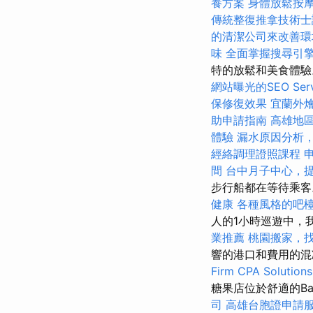
養方案
身體放鬆按
傳統整復推拿技術
的清潔公司來改善環
味
全面掌握搜尋引
特的放鬆和美食體
網站曝光的SEO Serv
保修復效果
宜蘭外
助申請指南
高雄地
體驗
漏水原因分析
經絡調理證照課程
間
台中月子中心，
步行船都在等待乘
健康
各種風格的吧
人的1小時巡遊中，
業推薦
桃園搬家，
響的港口和費用的
Firm CPA Solutions
糖果店位於舒適的Ba
司
高雄台胞證申請