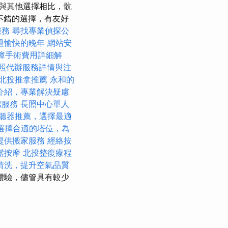
與其他選擇相比，骯
個不錯的選擇，有友好
服務
尋找專業偵探公
過愉快的晚年
網站安
障手術費用詳細解
照代辦服務詳情與注
北投推拿推薦
永和的
介紹，專業解決疑慮
潔服務
長照中心單人
聽器推薦，選擇最適
選擇合適的塔位，為
提供搬家服務
經絡按
鬆按摩
北投整復療程
清洗，提升空氣品質
的體驗，儘管具有較少