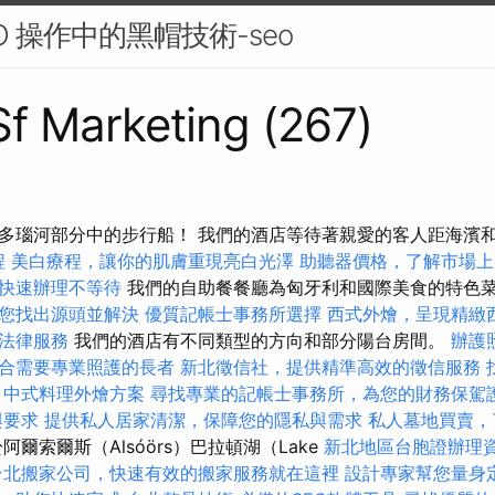
O 操作中的黑帽技術-seo
 Sf Marketing (267)
多瑙河部分中的步行船！ 我們的酒店等待著親愛的客人距海濱
程
美白療程，讓你的肌膚重現亮白光澤
助聽器價格，了解市場上
快速辦理不等待
我們的自助餐餐廳為匈牙利和國際美食的特色
您找出源頭並解決
優質記帳士事務所選擇
西式外燴，呈現精緻
法律服務
我們的酒店有不同類型的方向和部分陽台房間。
辦護
合需要專業照護的長者
新北徵信社，提供精準高效的徵信服務
中式料理外燴方案
尋找專業的記帳士事務所，為您的財務保駕
與要求
提供私人居家清潔，保障您的隱私與需求
私人墓地買賣，
爾索爾斯（Alsóörs）巴拉頓湖（Lake
新北地區台胞證辦理
台北搬家公司，快速有效的搬家服務就在這裡
設計專家幫您量身