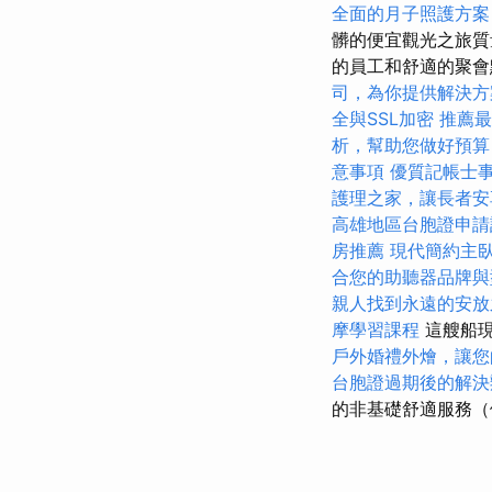
全面的月子照護方案
髒的便宜觀光之旅質量
的員工和舒適的聚
司，為你提供解決方
全與SSL加密
推薦最
析，幫助您做好預算
意事項
優質記帳士
護理之家，讓長者安
高雄地區台胞證申請
房推薦
現代簡約主
合您的助聽器品牌與
親人找到永遠的安放
摩學習課程
這艘船
戶外婚禮外燴，讓您
台胞證過期後的解決
的非基礎舒適服務（