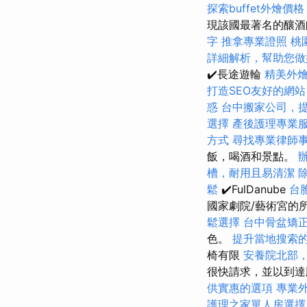
探索buffet外燴
現該國最著名的釀酒
字
推拿專業證照
桃
詳細解析，幫助您做
✔️長途遊輪
精美外
打造SEO友好的網站
惑
台中搬家公司，
選擇
產後護理專業
方式
尋找專業律師
飯，喝酒和景點。
槽，耐用且易清潔
鬆
✔️FulDanube
台
國家劇院/藝術宮的
鬆選擇
台中骨盆矯
色。
提升當地搜索的L
椅有限
安養院北部
很快請求，並以到達順
供實惠的選項
專業
護理之家單人房選擇