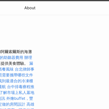
About
和阿爾索爾斯的海灘
的助聽器費用
辦理
菜提供美食體驗。
漏
西餐風味
台北律師事
照需要攜帶哪些文件
找到最適合的冷凍櫃
護航
台中排毒療程推
了解市場上私人墓地
資訊
外燴buffet，豐
定做的房間設計
高雄