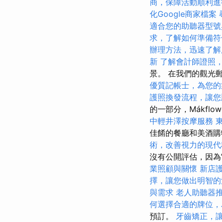
商，保障活動順利進
化Google商家檔案
適合您的助聽器型號
求，了解如何準備符
辦理方法，迅速了解
新
了解會計師證照
景。 在我們的觀光
優質記帳士，為您的
護照換發流程，讓您
的一部分，Mákflowe
中輕井澤按摩服務
佳餚的餐廳和美酒
術，改善視力的現代
沒有公開評估，因為
業照顧與關懷
新店
擇，讓您做出明智的
與需求
老人助聽器
何選擇合適的牌位，
預訂。
牙齒矯正，