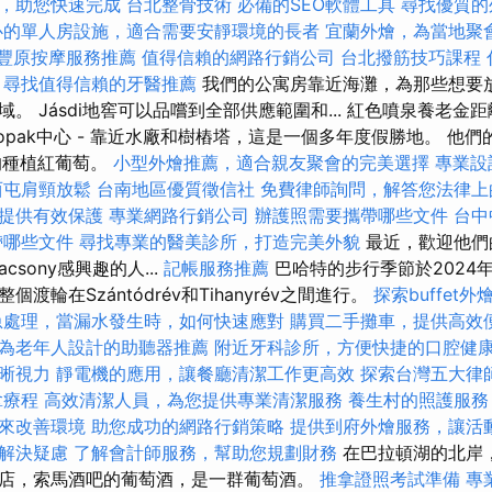
，助您快速完成
台北整骨技術
必備的SEO軟體工具
尋找優質的
心的單人房設施，適合需要安靜環境的長者
宜蘭外燴，為當地聚
豐原按摩服務推薦
值得信賴的網路行銷公司
台北撥筋技巧課程
尋找值得信賴的牙醫推薦
我們的公寓房靠近海灘，為那些想要
。 Jásdi地窖可以品嚐到全部供應範圍和... 紅色噴泉養老金距
於Csopak中心 - 靠近水廠和樹樁塔，這是一個多年度假勝地。 他
的種植紅葡萄。
小型外燴推薦，適合親友聚會的完美選擇
專業設
西屯肩頸放鬆
台南地區優質徵信社
免費律師詢問，解答您法律上
提供有效保護
專業網路行銷公司
辦護照需要攜帶哪些文件
台中
帶哪些文件
尋找專業的醫美診所，打造完美外貌
最近，歡迎他們
dacsony感興趣的人...
記帳服務推薦
巴哈特的步行季節於2024年
渡輪在Szántódrév和Tihanyrév之間進行。
探索buffet
急處理，當漏水發生時，如何快速應對
購買二手攤車，提供高效
為老年人設計的助聽器推薦
附近牙科診所，方便快捷的口腔健
晰視力
靜電機的應用，讓餐廳清潔工作更高效
探索台灣五大律
拿療程
高效清潔人員，為您提供專業清潔服務
養生村的照護服務
來改善環境
助您成功的網路行銷策略
提供到府外燴服務，讓活
解決疑慮
了解會計師服務，幫助您規劃財務
在巴拉頓湖的北岸
店，索馬酒吧的葡萄酒，是一群葡萄酒。
推拿證照考試準備
專業