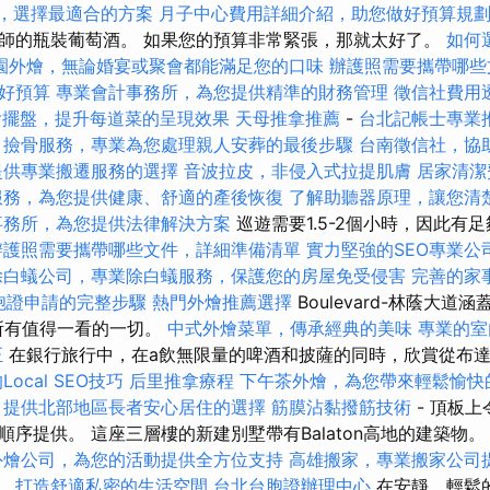
價格，選擇最適合的方案
月子中心費用詳細介紹，助您做好預算規
師的瓶裝葡萄酒。 如果您的預算非常緊張，那就太好了。
如何
園外燴，無論婚宴或聚會都能滿足您的口味
辦護照需要攜帶哪些
好預算
專業會計事務所，為您提供精準的財務管理
徵信社費用
燴擺盤，提升每道菜的呈現效果
天母推拿推薦
-
台北記帳士專業
撿骨服務，專業為您處理親人安葬的最後步驟
台南徵信社，協
提供專業搬遷服務的選擇
音波拉皮，非侵入式拉提肌膚
居家清潔
服務，為您提供健康、舒適的產後恢復
了解助聽器原理，讓您清
事務所，為您提供法律解決方案
巡遊需要1.5-2個小時，因此有
辦護照需要攜帶哪些文件，詳細準備清單
實力堅強的SEO專業公
除白蟻公司，專業除白蟻服務，保護您的房屋免受侵害
完善的家
胞證申請的完整步驟
熱門外燴推薦選擇
Boulevard-林蔭大
所有值得一看的一切。
中式外燴菜單，傳承經典的美味
專業的室
正
在銀行旅行中，在a飲無限量的啤酒和披薩的同時，欣賞從布
ocal SEO技巧
后里推拿療程
下午茶外燴，為您帶來輕鬆愉快
，提供北部地區長者安心居住的選擇
筋膜沾黏撥筋技術
- 頂板
序提供。 這座三層樓的新建別墅帶有Balaton高地的建築物
外燴公司，為您的活動提供全方位支持
高雄搬家，專業搬家公司
，打造舒適私密的生活空間
台北台胞證辦理中心
在安靜，輕鬆