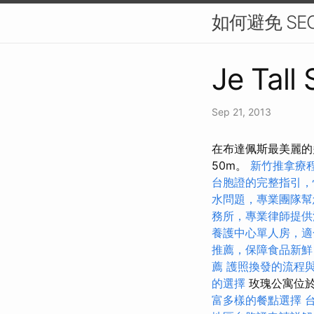
如何避免 SE
Je Tall
Sep 21, 2013
在布達佩斯最美麗的
50m。
新竹推拿療
台胞證的完整指引，
水問題，專業團隊幫
務所，專業律師提供
養護中心單人房，適
推薦，保障食品新鮮
薦
護照換發的流程
的選擇
玫瑰公寓位於阿
富多樣的餐點選擇