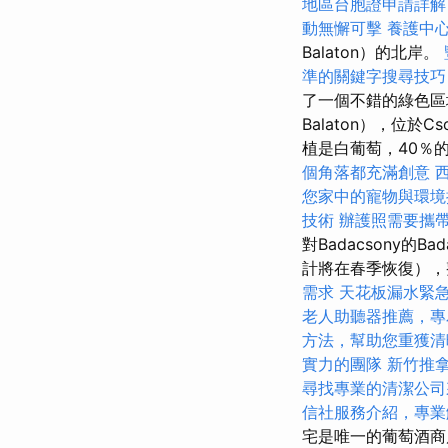
地區台胞證申請詳解
動無懈可擊
養護中
Balaton）的北岸。
準的關鍵字搜尋技巧
了一個不錯的綠色區域
Balaton），位
植是白葡萄，40％
個角落都充滿創意
您家中的寵物與環境
技術
辦護照需要攜
對Badacsony的Ba
計將在春季恢復），整個
需求
天花板漏水緊
老人助聽器推薦，專
方法，幫助您重獲清
實力的團隊
新竹推
尋找專業的清潔公司
信社服務介紹，專業
宅是唯一的葡萄酒商