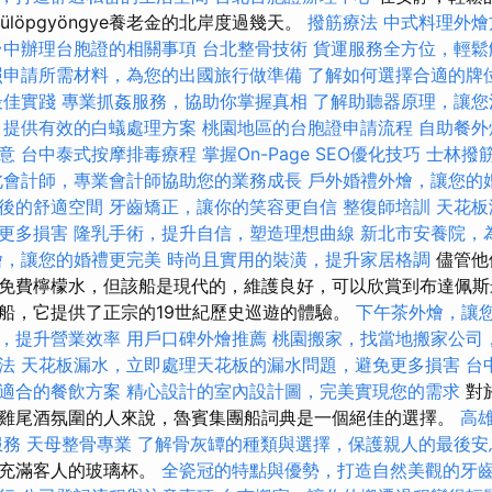
ülöpgyöngye養老金的北岸度過幾天。
撥筋療法
中式料理外
台中辦理台胞證的相關事項
台北整骨技術
貨運服務全方位，輕鬆
照申請所需材料，為您的出國旅行做準備
了解如何選擇合適的牌
最佳實踐
專業抓姦服務，協助你掌握真相
了解助聽器原理，讓您
，提供有效的白蟻處理方案
桃園地區的台胞證申請流程
自助餐外
意
台中泰式按摩排毒療程
掌握On-Page SEO優化技巧
士林撥
北會計師，專業會計師協助您的業務成長
戶外婚禮外燴，讓您的
後的舒適空間
牙齒矯正，讓你的笑容更自信
整復師培訓
天花板
更多損害
隆乳手術，提升自信，塑造理想曲線
新北市安養院，
燴，讓您的婚禮更完美
時尚且實用的裝潢，提升家居格調
儘管他
免費檸檬水，但該船是現代的，維護良好，可以欣賞到布達佩斯
船，它提供了正宗的19世紀歷史巡遊的體驗。
下午茶外燴，讓
，提升營業效率
用戶口碑外燴推薦
桃園搬家，找當地搬家公司
法
天花板漏水，立即處理天花板的漏水問題，避免更多損害
台
適合的餐飲方案
精心設計的室內設計圖，完美實現您的需求
對
雞尾酒氛圍的人來說，魯賓集團船詞典是一個絕佳的選擇。
高
服務
天母整骨專業
了解骨灰罈的種類與選擇，保護親人的最後安
備充滿客人的玻璃杯。
全瓷冠的特點與優勢，打造自然美觀的牙