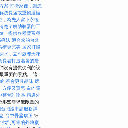
燴方案
打掃家裡，讓您
解決長途或重物運輸
位，為先人留下永恆
清楚了解助聽器的工
燴，提供各種豐富餐
筋療法
適合您的台北
婚禮更完美
居家打掃
漏水，立即處理天花
為長者打造溫馨的居
們沒有提供便利的設
最重要的景點。 這
您的茶會更具品味
選
，方便又實惠
白內障
中整骨討論區
精選外
於那些尋求無限量的
雄台胞證申請服務詳
息
台中骨盆矯正
細
齒
找到可靠的外燴廠