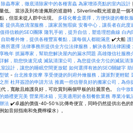
除蟲專家，徹底清除家中的各種害蟲
為家增添亮點的室內設計
低。 當涉及到布達佩斯的巡遊時，Silverline觀光巡遊是一
會點，但並未從人群中出現。
多樣化餐盒選擇，方便快捷的餐飲
案
提供高效清潔服務，讓家居無瑕疵
安養中心，讓長者在此度
值得信賴的SEO團隊
隆乳手術，提升自信，塑造理想曲線
白內
自助餐外燴，提供各種豐富餐點，讓每個人都能滿意
✔️大船
護
事務所選擇
法律事務所提供全方位法律服務，解決各類法律困擾
享晚年
抓漏專家，幫助您解決屋內的漏水問題
高雄徵信社服務
詳解，助您快速完成
滅鼠清潔公司，為您提供全方位的滅鼠清
臥室設計，讓您的睡眠空間更放鬆
如何選擇有效的SEO關鍵字
助
型號
-
台北推拿按摩
享受便捷的到府外燴服務，讓派對更輕鬆
之所
杜拜簽證的申請方法
推薦一些信譽良好的搬家公司，為你
現代，寬敞且維護良好，可欣賞到兩個甲板的壯麗景色。
台中放
的婚禮更完美
營業用冰箱，完美適用於各類餐飲業務
專業冷氣
辦法
✔️卓越的價值-40-50％比傳奇便宜，同時仍然提供出色
例如音頻指南和免費檸檬水）。