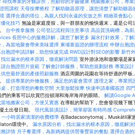
摩
尋找專業的牙醫診所，照顧你的牙齒健康
桃園搬家公司，專業
士證照課程
天母按摩療程
了解助聽器原理，讓您清楚了解助聽器
境
選擇合適的塔位，為親人找到永遠的安放之所
精緻茶會點心
擎優化技巧
無論是家庭度假，與一群朋友的愉快週末，還是公司
驗。
台中推拿服務
公司登記流程與注意事項
高品質洗碗槽，為廚
ices
長照中心的服務詳解，讓您了解更多
漏水打針效果，了解
燴，為當地聚會帶來美味選擇
柬埔寨簽證的辦理流程
申辦台胞證
區台胞證申請詳解，助您快速完成
RWD設計對SEO的影響
新竹
，找出漏水的根本原因，徹底解決問題
室外游泳池和遊樂場是家
申請台胞證照片規範
了解會計師服務，幫助您規劃財務
專業設計
提供您最舒適的產後照顧服務
酒店周圍的花園在等待舒適的甲板..
客。
提供專業的外燴服務，滿足您的宴會需求
護理之家，專業照
檯桌，打造理想的餐飲空間
大里放鬆按摩
快速申請泰國簽證
四
我們的乘客可以欣賞巴拉頓湖和海岸海岸的眼睛。
解讀Google A
找當地搬家公司，方便又實惠
在導航的幫助下，您會發現幾下幾
混凝土出發日期。
現代風裝潢設計，簡單卻富有時尚感
Comprehe
一小時居家清潔的收費標準
在Badacsonytomaj，Muskát
laton環境中。
漏水原因分析，找出漏水的根本原因，徹底解決
服務詳情
月子餐選擇，為新媽媽提供營養豐富的餐點
選擇合適的