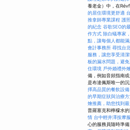
養老金）中，在Révf
的居住環境更舒適
推拿師專業課程
護
的紀念
谷歌SEO的
作方式
除白蟻專家
點，讓每個人都能滿
會計事務所
尋找台
服務，讓您享受清潔
板的漏水問題，避免
住環境
戶外婚禮外
備，例如音頻指南或
是布達佩斯唯一的沉
擇高品質的餐飲設備
的早期症狀與治療方
燴推薦，助您找到最
普羅塞克和檸檬水的
情
台中輕井澤按摩
心的服務員隨時準