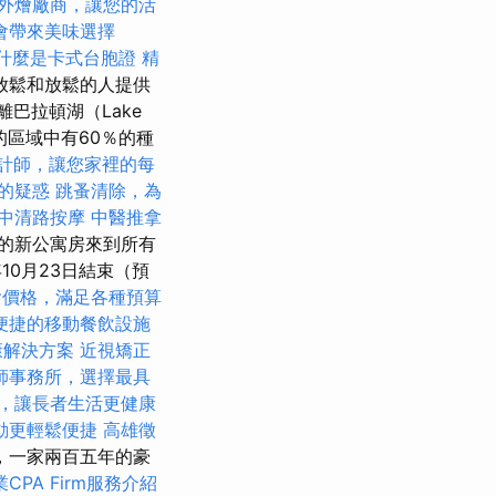
外燴廠商，讓您的活
會帶來美味選擇
什麼是卡式台胞證
精
放鬆和放鬆的人提供
離巴拉頓湖（Lake
們的區域中有60％的種
計師，讓您家裡的每
的疑惑
跳蚤清除，為
中清路按摩
中醫推拿
的新公寓房來到所有
10月23日結束（預
外燴價格，滿足各種預算
便捷的移動餐飲設施
康解決方案
近視矯正
師事務所，選擇最具
，讓長者生活更健康
動更輕鬆便捷
高雄徵
，一家兩百五年的豪
CPA Firm服務介紹