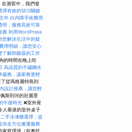
劃
在酒窖中，我們發
選擇有效的SEO關鍵
文件
白內障手術費用
透明，服務高效可靠
推薦
利用WordPress
助您解決生活中的疑
費用明細，讓您安心
楚了解助聽器的工作
足夠的時間在晚上吃
司
高品質的不鏽鋼水
事服務，讓家務更輕
道涵蓋了從瑪格麗特島到
內設計推薦，讓您輕
達佩斯到河的壯麗景
的午後時光
❌室外座
上令人垂涎的室外桌子
。
二手冷凍櫃選擇，提
提供全方位搬遷服務
的家庭環境（前奧托