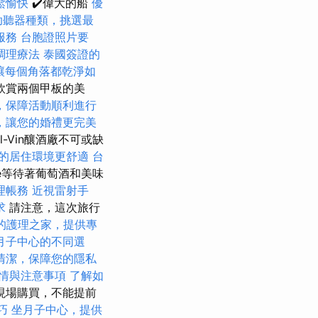
鬆愉快
✔️偉大的船
優
助聽器種類，挑選最
服務
台胞證照片要
調理療法
泰國簽證的
讓每個角落都乾淨如
欣賞兩個甲板的美
，保障活動順利進行
，讓您的婚禮更完美
l-Vin釀酒廠不可或缺
的居住環境更舒適
台
se等待著葡萄酒和美味
理帳務
近視雷射手
求
請注意，這次旅行
的護理之家，提供專
月子中心的不同選
清潔，保障您的隱私
情與注意事項
了解如
現場購買，不能提前
巧
坐月子中心，提供