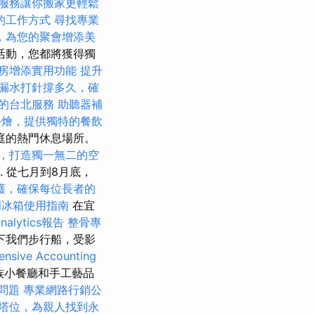
服務讓你搬家更輕鬆
的工作方式
尋找專業
，為您的聚會增添美
活動，您都將獲得獨
房增添實用功能
提升
漏水打針撐多久，確
的台北服務
助聽器補
外燴，提供獨特的餐飲
庭的熱門休息場所。
，打造獨一無二的空
. 從七月到8月底，
護，確保每位長者的
門冰箱使用指南
在宜
nalytics報告
整骨專
下我們步行船，受影
nsive Accounting
li家族小餐廳和手工藝品
問題
專業網路行銷公
塔位，為親人找到永