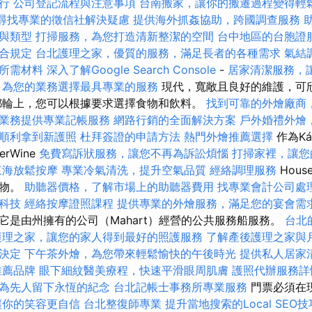
行
公司登記流程與注意事項
台南搬家，讓你的搬遷過程變得輕
尋找專業的徵信社解決疑慮
提供海外抓姦協助，跨國調查服務
與類型
打掃服務，為您打造清新整潔的空間
台中地區的台胞證
合規定
台北護理之家，優質的服務，滿足長者的各種需求
氣結
所需材料
深入了解Google Search Console
-
居家清潔服務，
，為您的業務選擇最具專業的服務
現代，寬敞且良好的維護，可
郵輪上，您可以根據要求選擇食物和飲料。
找到可靠的外燴廠商
業務提供專業記帳服務
網路行銷的全面解決方案
戶外婚禮外燴
順利拿到新護照
杜拜簽證的申請方法
熱門外燴推薦選擇
作為Ká
rWine
免費寫訴狀服務，讓您不再為訴訟煩惱
打掃家裡，讓您
東海放鬆按摩
專業冷氣清洗，提升空氣品質
經絡調理服務
Hou
購物。
助聽器價格，了解市場上的助聽器費用
找專業會計公司處
科技
經絡按摩證照課程
提供專業的外燴服務，滿足您的宴會需
它是由州擁有的公司（Mahart）經營的公共服務船服務。
台北
護理之家，讓您的家人得到最好的照護服務
了解產後護理之家與
決定
下午茶外燴，為您帶來輕鬆愉快的午後時光
提供私人居家
推薦品牌
眼下細紋醫美療程，快速平滑眼周肌膚
護照代辦服務詳
為先人留下永恆的紀念
台北記帳士事務所專業服務
門票必須在
讓你的笑容更自信
台北整復師專業
提升當地搜索的Local SEO技