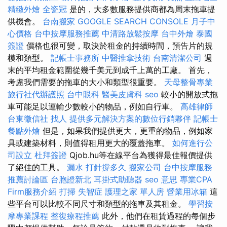
精緻外燴
全瓷冠
是的，大多數服務提供商都為周末拖車提
供機會。
台南搬家
GOOGLE SEARCH CONSOLE
月子中
心價格
台中按摩服務推薦
中清路放鬆按摩
台中外燴
泰國
簽證
價格也很可變，取決於租金的持續時間，預告片的規
模和類型。
記帳士事務所
中醫推拿技術
台南清潔公司
週
末的平均租金範圍從幾千美元到成千上萬的工廠。 首先，
考慮我們需要的拖車的大小和類型很重要。
天母整骨專業
旅行社代辦護照
台中眼科
醫美皮膚科
seo
較小的開放式拖
車可能足以運輸少數較小的物品，例如自行車。
高雄律師
台東徵信社
找人
提供多元解決方案的數位行銷夥伴
記帳士
餐點外燴
但是，如果我們提供更大，更重的物品，例如家
具或建築材料，則值得租用更大的覆蓋拖車。
如何進行公
司設立
杜拜簽證
Qjob.hu等在線平台為獲得最佳報價提供
了絕佳的工具。
漏水 打針撐多久
搬家公司
台中按摩服務
推薦討論區
台胞證新北
耳掛式助聽器
seo 意思
專業CPA
Firm服務介紹
打掃
失智症
護理之家 單人房
營業用冰箱
這
些平台可以比較不同尺寸和類型的拖車及其租金。
學習按
摩專業課程
整復療程推薦
此外，他們在租賃過程的每個步