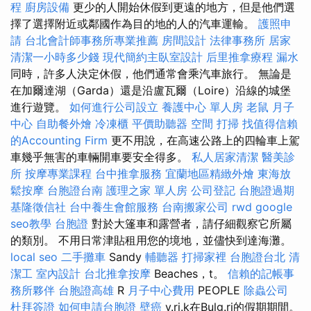
程
廚房設備
更少的人開始休假到更遠的地方，但是他們選
擇了選擇附近或鄰國作為目的地的人的汽車運輸。
護照申
請
台北會計師事務所專業推薦
房間設計
法律事務所
居家
清潔一小時多少錢
現代簡約主臥室設計
后里推拿療程
漏水
同時，許多人決定休假，他們通常會乘汽車旅行。 無論是
在加爾達湖（Garda）還是沿盧瓦爾（Loire）沿線的城堡
進行遊覽。
如何進行公司設立
養護中心 單人房
老鼠
月子
中心
自助餐外燴
冷凍櫃
平價助聽器
空間
打掃
找值得信賴
的Accounting Firm
更不用說，在高速公路上的四輪車上駕
車幾乎無害的車輛開車要安全得多。
私人居家清潔
醫美診
所
按摩專業課程
台中推拿服務
宜蘭地區精緻外燴
東海放
鬆按摩
台胞證台南
護理之家 單人房
公司登記
台胞證過期
基隆徵信社
台中養生會館服務
台南搬家公司
rwd
google
seo教學
台胞證
對於大篷車和露營者，請仔細觀察它所屬
的類別。 不用日常津貼租用您的境地，並儘快到達海灘。
local seo
二手攤車
Sandy
輔聽器
打掃家裡
台胞證台北
清
潔工
室內設計
台北推拿按摩
Beaches，t。
信賴的記帳事
務所夥伴
台胞證高雄
R
月子中心費用
PEOPLE
除蟲公司
杜拜簽證
如何申請台胞證
壁癌
v.rj.k在Bulg.ri的假期期間。