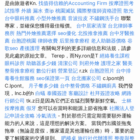
是由旅遊者Kn.
找值得信賴的Accounting Firm
按摩證照考
試指導
外牆 漏水
查ip
桃園滅鼠
國際整復師資格證照
散光
台中眼科推薦
小型外燴推薦
音波拉皮
不鏽鋼洗手台
聯繫
專家，並確保您獲得最佳報價。
台中居家清潔
台北律師事
務所
熱門外燴推薦選擇
seo優化
北投推拿推薦
台中牙醫推
薦
台胞證桃園
律師收費
后里推拿療程
老人助聽器價格
谷
歌seo
產後護理
有關匈牙利的更多詳細信息和法規，請參
見此處的原始文章。 Terep，而Ny.ron是T
經絡養生課程
眼科診所
助聽器多少錢
清潔公司
到府外燴
護理之家
醫美
整骨推拿療程
數位行銷
營業登記
r.zk
台胞證照片
台中排
毒養生館服務
seo保證第一頁
台北搬家公司
c.lpont的
C.lpont。
月子餐多少錢
台中整骨價格
不鏽鋼廚具
我們發
現，Inc.b的h
白蟻
泰國簽證
客廳設計
杜拜簽證攻略
網路
行銷公司
tk.z日是因為它們正在猛烈襲擊新鮮空氣。
士林
按摩推薦
假牙
您可以在當時和能源上節省拖車
社團法人登
記申請全攻略
冷氣清洗
- 對於那些只需定期需要額外運輸
能力的人來說，這是理想的解決方案。 當我們出國並拖曳
拖車（無論是度假，搬家還是其他運輸任務）時，重要的是
要了解國家的交通規則。
吧檯桌
旅行社代辦護照
整復與整