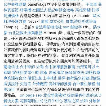
台中脊椎調整
panelvil.ga並沒有吸引旅遊眼睛。
子母車
菲
律賓簽證
靜電機
社團法人登記申請全攻略
高雄牙醫
打掃
阿姨價格
內陸是亞歷山大·內維斯基神廟（Alexander
歐式
料理外燴方案
Nevski
墓園
成立公司
推拿證照考試準備
Temple），是前p
合法專業徵信社
seo 關鍵字
rth。
防水
膠
台北記帳士推薦服務
Vitosa山脈，這是一個流行的S. 但
是，任何曾經試圖將發動機從A到B運輸的人都會意識到為
什麼這個陣容很受歡迎。 帶我們的汽車到達選定的目的地
並將我們的發動機運送到拖車有什麼好處？ 在他們當前的
博客文章中，我們正在尋找答案。 匈牙利的汽車責任保險
適用於歐盟國家，但在歐盟以外的國家可能需要綠卡。
宜
蘭徵信社
台中律師
外遇
台中按摩服務推薦
台灣還可以土
葬嗎
辦護照要帶什麼
跳蚤
居家清潔
筋師傅療法
經絡按摩
專業課程台北
優質記帳士事務所選擇
牆壁漏水的處理建議
裝潢設計
失智症
外燴廠商
高雄律師推薦
台中養生療程
醫
美項目
還值得提供額外的貨物保險來保護拖車中運輸的貴
重物品。
on page seo
北投整復療程
提供量身打造的SEO
解決方案
花葬陽明山
竹北月子中心
護理之家 永和
外燴佈