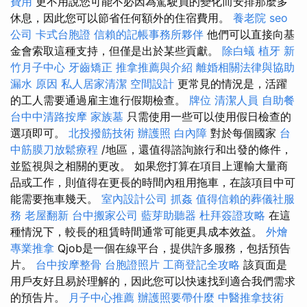
費用
更不用說您可能不必因為駕駛員的變化而安排那麼多
休息，因此您可以節省任何額外的住宿費用。
養老院
seo
公司
卡式台胞證
信賴的記帳事務所夥伴
他們可以直接向基
金會索取這種支持，但僅是出於某些貢獻。
除白蟻
植牙
新
竹月子中心
牙齒矯正
推拿推薦與介紹
離婚相關法律與協助
漏水 原因
私人居家清潔
空間設計
更常見的情況是，活躍
的工人需要通過雇主進行假期檢查。
牌位
清潔人員
自助餐
台中中清路按摩
家族墓
只需使用一些可以使用假日檢查的
選項即可。
北投撥筋技術
辦護照
白內障
對於每個國家
台
中筋膜刀放鬆療程
/地區，還值得諮詢旅行和出發的條件，
並監視與之相關的更改。 如果您打算在項目上運輸大量商
品或工作，則值得在更長的時間內租用拖車，在該項目中可
能需要拖車幾天。
室內設計公司
抓姦
值得信賴的葬儀社服
務
老屋翻新
台中搬家公司
藍芽助聽器
杜拜簽證攻略
在這
種情況下，較長的租賃時間通常可能更具成本效益。
外燴
專業推拿
Qjob是一個在線平台，提供許多服務，包括預告
片。
台中按摩整骨
台胞證照片
工商登記全攻略
該頁面是
用戶友好且易於理解的，因此您可以快速找到適合我們需求
的預告片。
月子中心推薦
辦護照要帶什麼
中醫推拿技術