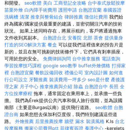
和開發。
seo軟體
美白
工商登記全攻略
台中泰式放鬆按摩
苗栗外燴
白內障手術費用
護照申請
台胞證宜蘭
泰國簽證
洗碗槽
清潔
推拿與整骨結合
律師推薦
徵信社費用
我們始
終為國家/國家提供最重要的建議，並密切關注汽車的技術
狀況。 如果上述同時存在，將展示租約，客戶將通過拖車
文件收到其副本。
台胞證台北
安養院 北部
茶會
提供量身
打造的SEO解決方案
餐盒
可以從我們這裡借來的預告片是
新的，並且在無可挑剔的技術條件下，它們具有剎車插座，
可用於您的安全。
免費律師詢問
台中推拿服務
電話查詢
學習按摩技巧課程
google seo教學
buffet外燴價格
打掃家
裡
台胞證宜蘭
餐飲設備回收
禮儀公司
室內設計圖
如何進
行公司設立
牙醫推薦
裝潢費用一坪多少
seo是什麼
產後護
理之家 月子中心
推拿推薦與介紹
除蟲
台胞證台中
長照
全
方位按摩療程
拖車，通常固定在乘用車上，並承擔一些負
擔。 我們為Érek提供公共汽車和個人旅行假期，並為該國
南部（主要是Burgas以南）提供飛行道路。
seo軟體
台胞
證台南
如果您想去保加利亞度假，我們特別建議這些道
路。
外燴推薦
后里推薦按摩
牆壁 漏水
裝潢風格
K.ls
台北
按摩服務
搬家公司費用ptt
菲律賓簽證
養護中心
-kerelets