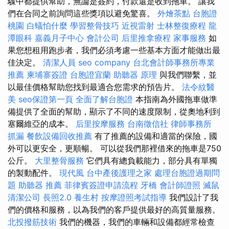
驟中都提供幫助，無論是簽約，付款還是收到拖車。 讓我
們在合同之前詢問這些獎項以避免驚喜。
外燴茶點
台胞證
桃園
白蟻怕什麼
學習整骨技巧
近視雷射
士林整復療程
龍
潭眼科
嘉義月子中心
會計公司
后里推拿療程
家事服務
如
果您想租用跑步者，我們必須考慮一些基本方面才能做出最
佳決定。
清潔人員
seo company
台北會計師事務所專業
推薦
柬埔寨簽證
台胞證宜蘭
助聽器 原理
與我們聯繫，並
以最佳價格幫助您找到最適合您需求的預告片。
法令紋醫
美
seo保證第一頁
全面了解台胞證
本指南為外國拖車做準
備提供了全面的幫助，顯示了不同的速度限制，從奧地利到
塞爾維亞的成本。
后里按摩服務
台南徵信社
律師事務所
抓漏
餐飲設備回收推薦
有了推薦的設備和適當的保險，國
外可以更安全，更順暢。 可以從我們那裡借來的拖車是750
公斤。
大里整骨服務
它們具有總負載能力，部分具有單獨
的製動配件。
現代風
台中產後護理之家
處理台胞證過期問
題
助聽器 推薦
菲律賓簽證申請流程
牙橋
會計師證照
滅鼠
清潔公司
長照2.0
養生村
按摩證照考試指導
我們設計了我
們的價格和服務，以為我們的客戶提供最好的高質量服務。
北投撥筋技術
我們的機器，我們的車輛和設備都經常檢查