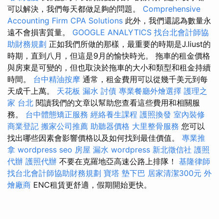
可以解決，我們每天都做足夠的問題。
Comprehensive
Accounting Firm CPA Solutions
此外，我們還認為數量永
遠不會損害質量。
GOOGLE ANALYTICS
找台北會計師協
助財務規劃
正如我們所做的那樣，最重要的時期是J.liust的
時期，直到八月，但這是9月的愉快時光。 拖車的租金價格
與房東是可變的，但也取決於拖車的大小和類型和租金持續
時間。
台中精油按摩
通常，租金費用可以從幾千美元到每
天成千上萬。
天花板 漏水
討債
專業餐廳外燴選擇
護理之
家 台北
閱讀我們的文章以幫助您查看這些費用和相關服
務。
台中體態矯正服務
經絡養生課程
護照換發
室內裝修
商業登記
搬家公司推薦
助聽器價格
大里整骨服務
您可以
找出哪些因素會影響價格以及如何找到最佳價值。
專業推
拿
wordpress seo
房屋 漏水
wordpress
新北徵信社
護照
代辦
護照代辦
不要在克羅地亞高速公路上排隊！
基隆律師
找台北會計師協助財務規劃
寶塔
墊下巴
居家清潔300元
外
燴廠商
ENC租賃更舒適，假期開始更快。