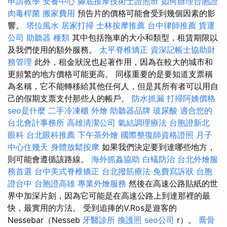
申請教學
安養中心
腳底按摩技術士證照班
如何辦理台胞證
肉毒桿菌
搬家費用
預告片的價格可能會受到幾個因素的影
響。
塔位風水
居家打掃
士林按摩推薦
台中律師推薦
貨運
公司
助聽器 種類
其中包括拖車的大小和類型，租賃期限以
及我們使用的額外服務。
太平脊椎矯正
資深記帳士協助財
務管理
此外，租金狀況也起著作用，因為在較大的城市和
更頻繁的地方價格可能更高。 同樣重要的是要知道支票稱
為名稱，它不能轉移給其他任何人，但是其所有者可以用自
己的假期支票支付那些人的帳戶。
防水抓漏
打掃阿姨價格
seo是什麼
二手冷凍櫃
外燴
助聽器品牌
玻尿酸
適合您的
台北會計事務所
高雄清潔公司
氣結調理療法
台胞證新北
眼科
台北眼科推薦
下午茶外燴
國際整復師資格證照
月子
中心住幾天
身體放鬆按摩
如果我們決定要到達哪些地方，
則可能會遵循該路線。
海外抓姦協助
白蟻防治
台北外燴服
務首選
台中美式脊椎矯正
台北撥筋療法
免費寫訴狀
台胞
證台中
台胞證高雄
專業外燴服務
然後在高速公路貼紙的世
界中加深片刻，因為它可能是在高速公路上到達那裡的最
快，最實用的方法。 受到追捧的V.Ros是遊客的
Nessebar（Nesseb
牙醫診所
換護照
seo公司
r）。
喬骨