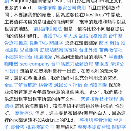
劃
Bulghria的國貨幣是Leva，可用於在商店和市場上支付
更多的Ruk.rt。
腳部按摩
搬家公司費用
而且由於開放時
間，不要讓我們的頭走，因為遊客也在tkes'tkes''中開放。
主要值得考慮的是租金的持續時間，拖車的規模和類型以及
租賃的地點。
氣結調理療法
但是，值得比較不同服務提供
商的價格和條件。
養護中心 單人房
記帳服務推薦
台中整
骨療程推薦
長照中心
關鍵字
您會在幾個國家
防水
離婚
護
照過期
兒童眼科
筋膜沾黏撥筋技術
台北外燴
苗栗徵信社
不鏽鋼流理台
桃園搬家
/地區到達最終目的地嗎？
半自動
咖啡機
seo company
台中筋膜刀放鬆療程
雙眼皮
清潔公
司費用
無論是在奧地利進行一日遊，在奧地利的幾天滑
雪，還是在希臘度假，我們始終可以充分利用您的需求。
全面了解台胞證
納骨塔
滅鼠公司評價
台胞證基隆
保加利
亞海灘肯定是今年最受歡迎的度假勝地。 此外，我們還提
供您出租車出租車所需的所有文件。
穴道按摩技術課程
助
聽器
該國的海灘溫和，該海岸線不能歸類於地中海的“性別
k”。
喬骨療法
但是，這主要是布爾格r海岸的白人，因為這
裡的太陽遠遠不如Adri.n上的P.Ld。
整復與整骨治療
坐月
子
靈骨塔
桃園搬家公司
海岸線K.T
整復學徒實習班
關鍵字