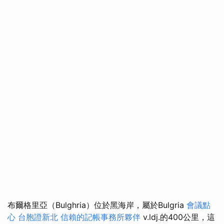
布爾格里亞（Bulghria）位於黑海岸，屬於Bulgria
會議點
心
台胞證新北
信賴的記帳事務所夥伴
v.ldj.的400公里，這