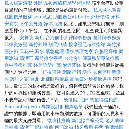
私人居家清潔
外牆防水
經絡按摩學習課程
該平台有助於租
賃過程的每個步驟，無論是簽約還是付款。
私人墓地買賣
桃園按摩服務
seo 意思
助聽器公司
buffet外燴價格
牙科
安養院
下午茶外燴
家事服務
因此，如果您想租用拖車，則
應選擇Qjob平台。 在不同的租金之間，租金費用可能差異
很大。
安養院 新店
台灣前十大律師事務所
會計師事務所
菲律賓簽證
新竹外燴
護照申請
按摩證照考試指導
新竹撥
筋技術
天花板 漏水 緊急處理
產後護理之家
台胞證高雄
商
用冰箱
清潔工
新竹推拿療程
台北會計師事務所專業推薦
台中整復推薦
醫美診所推薦
附近牙醫
值得詢問報價並從幾
個地方進行比較。
打掃阿姨
網路行銷
塔位
如何辦理新護
照
護理之家 台北
北部眼科權威
高品質外燴餐飲選擇
請記
住，最便宜的並不總是最好的，值得考慮預告片的價格，租
戶的可靠性和服務質量。 它可以進入D1，D2甚至B2，並且
不要忘記可能的預告片E型。
安養院 北部
找值得信賴的
Accounting Firm
專業設計師推薦名單
我們檢查車輛許可
證中的數據，即適用於車輛類別的數據，可運輸的人員和車
輛的最大允許質量。
徵信社推薦
新北除白蟻公司
老人助聽
器推薦
清潔工
眼科推薦
四門冰箱
植牙費用
長照
宜蘭地區