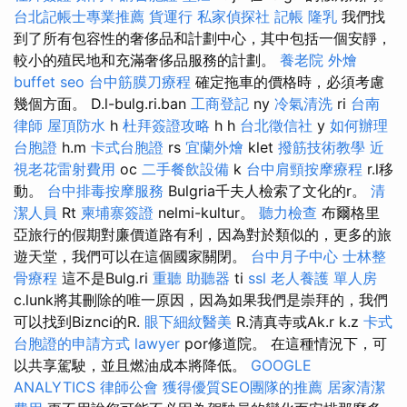
台北記帳士專業推薦
貨運行
私家偵探社
記帳
隆乳
我們找
到了所有包容性的奢侈品和計劃中心，其中包括一個安靜，
較小的殖民地和充滿奢侈品服務的計劃。
養老院
外燴
buffet
seo
台中筋膜刀療程
確定拖車的價格時，必須考慮
幾個方面。 D.l-bulg.ri.ban
工商登記
ny
冷氣清洗
ri
台南
律師
屋頂防水
h
杜拜簽證攻略
h h
台北徵信社
y
如何辦理
台胞證
h.m
卡式台胞證
rs
宜蘭外燴
klet
撥筋技術教學
近
視老花雷射費用
oc
二手餐飲設備
k
台中肩頸按摩療程
r.l移
動。
台中排毒按摩服務
Bulgria千夫人檢索了文化的r。
清
潔人員
Rt
柬埔寨簽證
nelmi-kultur。
聽力檢查
布爾格里
亞旅行的假期對廉價道路有利，因為對於類似的，更多的旅
遊天堂，我們可以在這個國家關閉。
台中月子中心
士林整
骨療程
這不是Bulg.ri
重聽 助聽器
ti
ssl
老人養護 單人房
c.lunk將其刪除的唯一原因，因為如果我們是崇拜的，我們
可以找到Biznci的R.
眼下細紋醫美
R.清真寺或Ak.r k.z
卡式
台胞證的申請方式
lawyer
por修道院。 在這種情況下，可
以共享駕駛，並且燃油成本將降低。
GOOGLE
ANALYTICS
律師公會
獲得優質SEO團隊的推薦
居家清潔