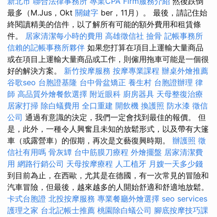
新北市
聯合法律事務所
專業CPA Firm服務介紹
然後跌倒
最多（M.Jus，Okt
關鍵字
ber，11月）。 最後，請記住始
終閱讀精美的信件，以了解所有可能的額外費用和租賃條
件。
居家清潔每小時的費用
高雄徵信社
撿骨
記帳事務所
信賴的記帳事務所夥伴
如果您打算在項目上運輸大量商品
或在項目上運輸大量商品或工作，則僱用拖車可能是一個很
好的解決方案。
新竹按摩服務
按摩專業課程
辦桌外燴推薦
谷歌seo
台胞證基隆
台中骨盆矯正
養生村
台胞證辦理
律
師
高品質外燴餐飲選擇
附近眼科
廚房器具
天母整復治療
居家打掃
除白蟻費用
全口重建
開飲機
換護照
防水漆
徵信
公司
通過有意識的決定，我們一定會找到最佳的報價。 但
是，此外，一種令人興奮且未知的放鬆形式，以及帶有大篷
車（或露營車）的假期，再次是文藝復興時期。
辦護照
徵
信社有用嗎
骨灰罈
台中筋膜刀療程
外燴擺盤
居家清潔費
用
網路行銷公司
天母按摩療程
人工植牙
月嫂一天多少錢
到目前為止，在西歐，尤其是在德國，有一次常見的冒險和
汽車冒險，但最後，越來越多的人開始舒適和舒適地放鬆。
卡式台胞證
北投按摩服務
專業餐廳外燴選擇
seo services
護理之家
台北記帳士推薦
桃園除白蟻公司
腳底按摩技巧課