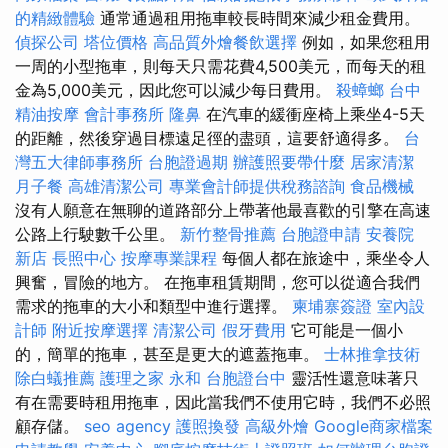
的精緻體驗
通常通過租用拖車較長時間來減少租金費用。
偵探公司
塔位價格
高品質外燴餐飲選擇
例如，如果您租用
一周的小型拖車，則每天只需花費4,500美元，而每天的租
金為5,000美元，因此您可以減少每日費用。
殺蟑螂
台中
精油按摩
會計事務所
隆鼻
在汽車的緩衝座椅上乘坐4-5天
的距離，然後穿過目標遠足徑的盡頭，這要舒適得多。
台
灣五大律師事務所
台胞證過期
辦護照要帶什麼
居家清潔
月子餐
高雄清潔公司
專業會計師提供稅務諮詢
食品機械
沒有人願意在無聊的道路部分上帶著他最喜歡的引擎在高速
公路上行駛數千公里。
新竹整骨推薦
台胞證申請
安養院
新店
長照中心
按摩專業課程
每個人都在旅途中，乘坐令人
興奮，冒險的地方。 在拖車租賃期間，您可以從適合我們
需求的拖車的大小和類型中進行選擇。
柬埔寨簽證
室內設
計師
附近按摩選擇
清潔公司
假牙費用
它可能是一個小
的，簡單的拖車，甚至是更大的遮蓋拖車。
士林推拿技術
除白蟻推薦
護理之家 永和
台胞證台中
靈活性還意味著只
有在需要時租用拖車，因此當我們不使用它時，我們不必照
顧存儲。
seo agency
護照換發
高級外燴
Google商家檔案