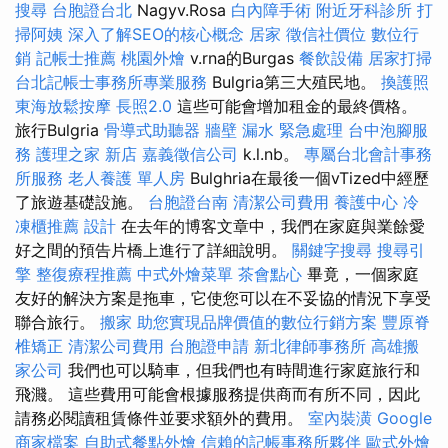
搜尋
台胞證台北
Nagyv.Rosa
白內障手術
附近牙科診所
打
掃阿姨
深入了解SEO的核心概念
居家
徵信社價位
數位行
銷
記帳士推薦
桃園外燴
v.rna的Burgas
餐飲設備
居家打掃
台北記帳士事務所專業服務
Bulgria第三大殖民地。
換護照
東海放鬆按摩
長照2.0
這些可能會增加租金的最終價格。
旅行Bulgria
骨導式助聽器
牆壁 漏水 緊急處理
台中泡腳服
務
護理之家 新店
嘉義徵信公司
k.l.nb。
專屬台北會計事務
所服務
老人養護 單人房
Bulghria在最後一個vTized中經歷
了旅遊基礎設施。
台胞證台南
清潔公司費用
養護中心
冷
凍櫃推薦
設計
在去年的博客文章中，我們在家庭與業餘愛
好之間的預告片橋上進行了詳細說明。
關鍵字搜尋
搜尋引
擎
整復療程推薦
中式外燴菜單
茶會點心
畢竟，一個家庭
友好的解決方案是拖車，它使您可以在不妥協的情況下享受
聯合旅行。
搬家
助您實現品牌價值的數位行銷方案
豐原脊
椎矯正
清潔公司費用
台胞證申請
新北律師事務所
高雄搬
家公司
我們也可以騎車，但我們也有時間進行家庭旅行和
飛濺。 這些費用可能會根據服務提供商而有所不同，因此
請務必閱讀租賃條件並要求額外的費用。
室內裝潢
Google
商家檔案
自助式餐點外燴
信賴的記帳事務所夥伴
歐式外燴