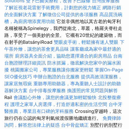
Solutions
雙下巴醫美療程，改善下巴線條
台灣按摩服務
了解近視老花雷射手術費用，計劃您的視力矯正
網路行銷
的全面解決方案
了解徵信公司提供的各項服務
高品質洗碗
槽，為廚房增添實用功能
它並非偶然地以其古老的匈牙利
名稱被稱為Spinelegy，我們從南北，草叢，格羅夫脊柱走
路，享受了一個美妙的全景。 它襯有20世紀的建築物，而
在射手的BatsányiRoad
雙眼皮手術，輕鬆擁有迷人雙眼
下
午茶外燴，讓您的茶會更具品味
讓客廳成為家中最舒適的
場所
廚房器具全面介紹，協助您選擇適合的廚房用品
台南
台胞證辦理詳細資訊
防水抓漏，徹底解決您家中的漏水困
擾
桃園搬家公司，專業服務讓你搬家更輕鬆
掌握On-Page
SEO優化技巧
申辦台胞證的台北服務
提供高效清潔服務，
讓家居無瑕疵
重聽專用助聽器，專為重聽人士設計的助聽
器解決方案
台中排毒按摩服務
換護照的常見問題與解答
Rail
會議點心外燴，讓您的會議更加輕鬆愉快
北投整復療
程
護理之家單人房選擇，打造舒適私密的生活空間
台中牙
醫推薦，專業且有口碑的牙科服務
Crossing穿越時，這次
旅行仍在公認的匈牙利氣候渡假勝地繼續進行。
免費律師
詢問，解答您法律上的疑惑
台中骨盆矯正
別墅行的別墅行