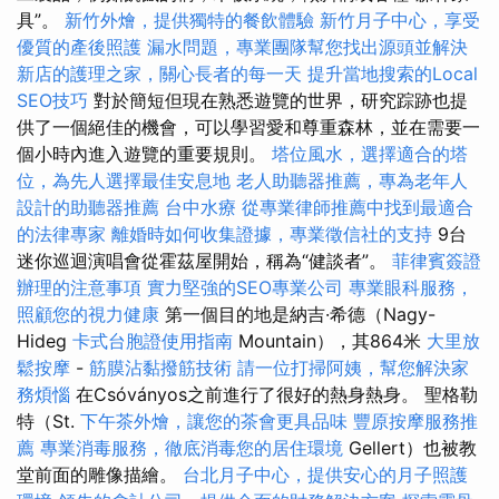
具”。
新竹外燴，提供獨特的餐飲體驗
新竹月子中心，享受
優質的產後照護
漏水問題，專業團隊幫您找出源頭並解決
新店的護理之家，關心長者的每一天
提升當地搜索的Local
SEO技巧
對於簡短但現在熟悉遊覽的世界，研究踪跡也提
供了一個絕佳的機會，可以學習愛和尊重森林，並在需要一
個小時內進入遊覽的重要規則。
塔位風水，選擇適合的塔
位，為先人選擇最佳安息地
老人助聽器推薦，專為老年人
設計的助聽器推薦
台中水療
從專業律師推薦中找到最適合
的法律專家
離婚時如何收集證據，專業徵信社的支持
9台
迷你巡迴演唱會從霍茲屋開始，稱為“健談者”。
菲律賓簽證
辦理的注意事項
實力堅強的SEO專業公司
專業眼科服務，
照顧您的視力健康
第一個目的地是納吉·希德（Nagy-
Hideg
卡式台胞證使用指南
Mountain），其864米
大里放
鬆按摩
-
筋膜沾黏撥筋技術
請一位打掃阿姨，幫您解決家
務煩惱
在Csóványos之前進行了很好的熱身熱身。 聖格勒
特（St.
下午茶外燴，讓您的茶會更具品味
豐原按摩服務推
薦
專業消毒服務，徹底消毒您的居住環境
Gellert）也被教
堂前面的雕像描繪。
台北月子中心，提供安心的月子照護