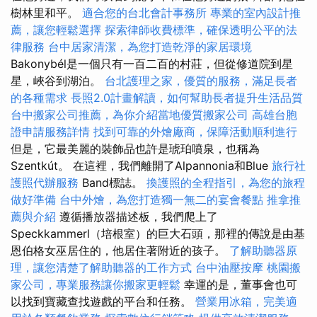
樹林里和平。
適合您的台北會計事務所
專業的室內設計推
薦，讓您輕鬆選擇
探索律師收費標準，確保透明公平的法
律服務
台中居家清潔，為您打造乾淨的家居環境
Bakonybél是一個只有一百二百的村莊，但從修道院到星
星，峽谷到湖泊。
台北護理之家，優質的服務，滿足長者
的各種需求
長照2.0計畫解讀，如何幫助長者提升生活品質
台中搬家公司推薦，為你介紹當地優質搬家公司
高雄台胞
證申請服務詳情
找到可靠的外燴廠商，保障活動順利進行
但是，它最美麗的裝飾品也許是琥珀噴泉，也稱為
Szentkút。 在這裡，我們離開了Alpannonia和Blue
旅行社
護照代辦服務
Band標誌。
換護照的全程指引，為您的旅程
做好準備
台中外燴，為您打造獨一無二的宴會餐點
推拿推
薦與介紹
遵循播放器描述板，我們爬上了
Speckkammerl（培根室）的巨大石頭，那裡的傳說是由基
恩伯格女巫居住的，他居住著附近的孩子。
了解助聽器原
理，讓您清楚了解助聽器的工作方式
台中油壓按摩
桃園搬
家公司，專業服務讓你搬家更輕鬆
幸運的是，董事會也可
以找到寶藏查找遊戲的平台和任務。
營業用冰箱，完美適