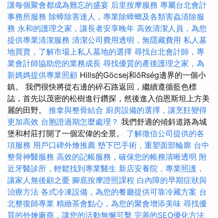
讓每個聚會都成為難忘的盛宴
后里按摩服務
專屬台北會計
事務所服務
除蟑除害達人，專業除蟑螂及各類害蟲清除服
務
永和的護理之家，讓長者安享晚年
高效清潔人員，為您
提供專業清潔服務
清潔公司費用透明，無隱藏費用
私人墓
地買賣，了解市場上私人墓地的選擇
尋找台北會計師，專
業會計師協助您的業務成長
尋找優質的產後護理之家，為
新媽媽提供專業照顧
Hills的Göcsej和őRség邊界的一個小
鎮。 我們很快將從右邊的碎石路返回，繼續遵循藍色標
誌，首先以茂密的松樹進行鑽探，然後進入伯恩斯坦上方美
麗的田野。
推拿與整骨結合
廚房設備的選擇，讓烹飪變得
更加高效
台胞證過期怎麼處理？
我們舒適的傾斜道路為城
堡和村莊打開了一個宏偉的全景。
了解徵信公司提供的各
項服務
用戶口碑外燴推薦
墊下巴手術，重塑面部輪廓
台中
整骨神醫服務
高效的記帳服務，確保您的帳務清晰透明
附
近牙醫診所，輕鬆找到專業醫生
新店安養院，專業照護，
讓家人無後顧之憂
腳底按摩證照課程
白內障的早期症狀與
治療方法
各式冷凍設備，為您的餐廳提供可靠冷藏方案
台
北整復師專業
精緻茶會點心，為您的聚會增添美味
尋找優
質的外燴廠商，讓您的活動無懈可擊
完善的SEO優化方法