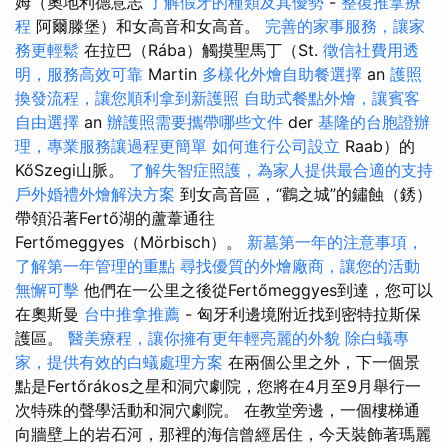
姆（奧地利德意志
了解假牙的種類及其優勢
-
整復推拿療
程
阿爾滕堡）和女高音和女高音。
完善的家事服務，讓家
務更輕鬆
在拉巴（Rába）觸摸聖馬丁（St.
徵信社費用透
明，服務高效可靠
Martin
多樣化外燴自助餐選擇
an
護照
換發流程，讓您順利拿到新護照
自助式餐點外燴，讓賓客
自由選擇
an
辦護照需要攜帶哪些文件
der
基隆的台胞證辦
理，專業服務讓過程更簡單
如何進行公司設立
Raab）的
KőSzegi山脈。
了解失智症照護，為家人提供最合適的支持
戶外婚禮外燴解決方案
到女高音區，“鸛之城”的鏽蝕（銹）
帶領沿著Fertő湖的蘆葦通往
Fertőmeggyes（Mörbisch）。
新墓第一年的注意事項，
了解第一年管理的重點
尋找優質的外燴廠商，讓您的活動
無懈可擊
他們在一公里之後從Fertőmeggyes到達，您可以
在奧斯曼
台中推拿推薦
- 匈牙利邊境附近找到密特拉斯保
護區。
醫美療程，讓你擁有更年輕亮麗的外貌
除白蟻專
家，提供有效的白蟻處理方案
在兩個公里之外，下一個景
點是Fertőrákos之星和洞穴劇院，您將在4月至9月舉行一
次特殊的聲學活動和洞穴劇院。 在教堂旁邊，一個樓梯通
向牆壁上的岩石河，那裡的海信曾經居住，今天裝飾著瑪麗