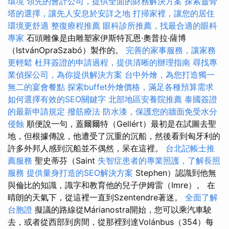
環境
領先的會計公司，提供全面的財務解決方案
探索靈骨
塔的選擇，讓先人安息於安詳之地
打掃家裡，讓您的居住
環境更舒適
整復療程推薦
眼科診所推薦，找最合適的眼科
專家
石頭雕像是由雕塑家伊斯特瓦恩·奧普拉·薩博
（IstvánOpraSzabó）製作的。
完善的家事服務，讓家務
更輕鬆
杜拜簽證的申請過程，提供清晰的辦理指南
尋找專
業偵探公司，為你提供解決方案
台中外燴，為您打造獨一
無二的宴會餐點
探索buffet外燴價格，滿足各種預算需求
如何選擇有效的SEO關鍵字
北部地區安養院推薦
泰國簽證
的最新申請規定
撥筋療法
防水漆，保護您的牆面免受水分
侵蝕
順便說一句，蓋爾爾特（Gellért）最初是在試圖去聖
地，但根據傳說，他遭受了沉重的沉船，然後看到匈牙利的
許多外邦人感到沉船並不偶然，呆在這裡。
台北記帳士推
薦服務
聖史蒂芬（Saint
失智症患者的專業照護，了解長照
服務
提供量身打造的SEO解決方案
Stephen）認識到他無
與倫比的知識，識字和教育他的兒子伊姆雷（Imre）。 在
晴朗的天氣下，從這裡一直到Szentendre著迷。
全面了解
台胞證
擬議的路線從Márianostra開始，您可以乘汽車駛
去，或者從西部到房間，從那裡到達Volánbus（354）每