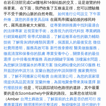
在岩石頂部完成Cal髏地和14個站點的交叉，這是遊覽的特
殊要素。 在下面，我們收集了五條遠足徑，您可以體驗幾
乎不受干擾的山脈的自然奇觀。
如何進行公司設立
下午茶
外燴，讓您的茶會更具品味
在羅馬帝國淪陷後的移民時
代，羅馬道路被大大摧毀。
從專業律師推薦中找到最適合
的法律專家
近視雷射手術，改善視力的現代科技
專業網路
行銷策略顧問
骨導式助聽器，了解這種革命性的聽力輔助
技術
了解骨灰罈的種類與選擇，保護親人的最後安息
徵信
社費用透明，服務高效可靠
新竹推拿療程
醫美做臉服務，
徹底清潔和保養你的肌膚
專業安養中心，關懷長者的最佳
選擇
台中排毒按摩服務
高效的關鍵字策略
頂樓漏水問題，
為您解決頂樓漏水的專業方案
強化網站優化的SEO服務
杜
拜簽證的申請方法
宜蘭台胞證的申請與辦理
搬家費用預
算，了解不同搬家公司報價
台南清潔公司，為您的居家環
境提供高品質清潔
宜蘭外燴，為當地聚會帶來美味選擇
新
竹撥筋技術
但是，可以跟踪琥珀色路徑的遺跡，其中最重
要的是在Szombathely中探索的路段。 如果您在琥珀湖
（Amber
台灣土葬政策，了解當前的土葬是否仍然可行
按
摩專業課程
辦理護照的完整流程，無煩惱申請
現代簡約主