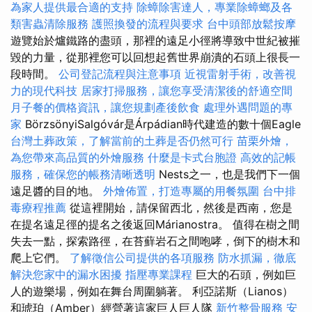
為家人提供最合適的支持
除蟑除害達人，專業除蟑螂及各
類害蟲清除服務
護照換發的流程與要求
台中頭部放鬆按摩
遊覽始於爐鐵路的盡頭，那裡的遠足小徑將導致中世紀被摧
毀的力量，從那裡您可以回想起舊世界崩潰的石頭上很長一
段時間。
公司登記流程與注意事項
近視雷射手術，改善視
力的現代科技
居家打掃服務，讓您享受清潔後的舒適空間
月子餐的價格資訊，讓您規劃產後飲食
處理外遇問題的專
家
BörzsönyiSalgóvár是Árpádian時代建造的數十個Eagle
台灣土葬政策，了解當前的土葬是否仍然可行
苗栗外燴，
為您帶來高品質的外燴服務
什麼是卡式台胞證
高效的記帳
服務，確保您的帳務清晰透明
Nests之一，也是我們下一個
遠足醬的目的地。
外燴佈置，打造專屬的用餐氛圍
台中排
毒療程推薦
從這裡開始，請保留西北，然後是西南，您是
在提名遠足徑的提名之後返回Márianostra。 值得在樹之間
失去一點，探索路徑，在苔蘚岩石之間咆哮，倒下的樹木和
爬上它們。
了解徵信公司提供的各項服務
防水抓漏，徹底
解決您家中的漏水困擾
指壓專業課程
巨大的石頭，例如巨
人的遊樂場，例如在舞台周圍躺著。 利亞諾斯（Lianos）
和琥珀（Amber）經營著這家巨人巨人隊
新竹整骨服務
安