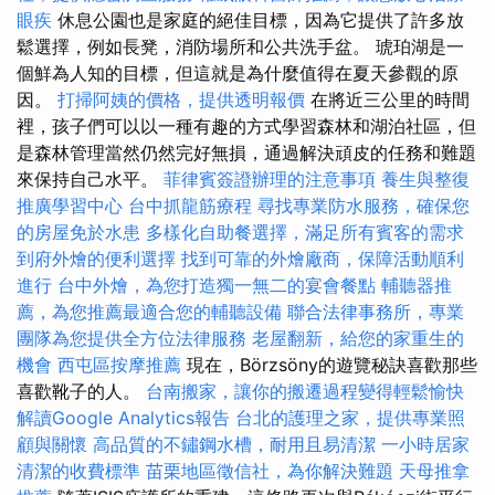
眼疾
休息公園也是家庭的絕佳目標，因為它提供了許多放
鬆選擇，例如長凳，消防場所和公共洗手盆。 琥珀湖是一
個鮮為人知的目標，但這就是為什麼值得在夏天參觀的原
因。
打掃阿姨的價格，提供透明報價
在將近三公里的時間
裡，孩子們可以以一種有趣的方式學習森林和湖泊社區，但
是森林管理當然仍然完好無損，通過解決頑皮的任務和難題
來保持自己水平。
菲律賓簽證辦理的注意事項
養生與整復
推廣學習中心
台中抓龍筋療程
尋找專業防水服務，確保您
的房屋免於水患
多樣化自助餐選擇，滿足所有賓客的需求
到府外燴的便利選擇
找到可靠的外燴廠商，保障活動順利
進行
台中外燴，為您打造獨一無二的宴會餐點
輔聽器推
薦，為您推薦最適合您的輔聽設備
聯合法律事務所，專業
團隊為您提供全方位法律服務
老屋翻新，給您的家重生的
機會
西屯區按摩推薦
現在，Börzsöny的遊覽秘訣喜歡那些
喜歡靴子的人。
台南搬家，讓你的搬遷過程變得輕鬆愉快
解讀Google Analytics報告
台北的護理之家，提供專業照
顧與關懷
高品質的不鏽鋼水槽，耐用且易清潔
一小時居家
清潔的收費標準
苗栗地區徵信社，為你解決難題
天母推拿