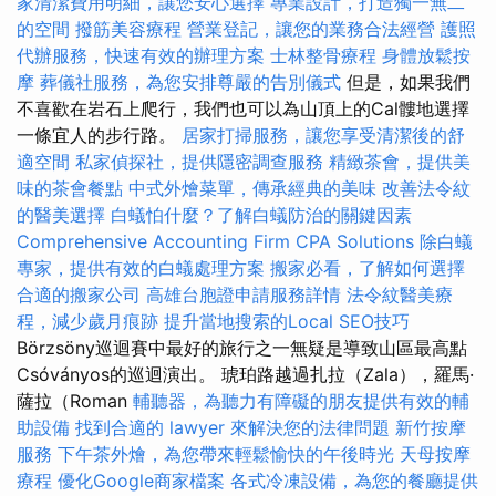
家清潔費用明細，讓您安心選擇
專業設計，打造獨一無二
的空間
撥筋美容療程
營業登記，讓您的業務合法經營
護照
代辦服務，快速有效的辦理方案
士林整骨療程
身體放鬆按
摩
葬儀社服務，為您安排尊嚴的告別儀式
但是，如果我們
不喜歡在岩石上爬行，我們也可以為山頂上的Cal髏地選擇
一條宜人的步行路。
居家打掃服務，讓您享受清潔後的舒
適空間
私家偵探社，提供隱密調查服務
精緻茶會，提供美
味的茶會餐點
中式外燴菜單，傳承經典的美味
改善法令紋
的醫美選擇
白蟻怕什麼？了解白蟻防治的關鍵因素
Comprehensive Accounting Firm CPA Solutions
除白蟻
專家，提供有效的白蟻處理方案
搬家必看，了解如何選擇
合適的搬家公司
高雄台胞證申請服務詳情
法令紋醫美療
程，減少歲月痕跡
提升當地搜索的Local SEO技巧
Börzsöny巡迴賽中最好的旅行之一無疑是導致山區最高點
Csóványos的巡迴演出。 琥珀路越過扎拉（Zala），羅馬·
薩拉（Roman
輔聽器，為聽力有障礙的朋友提供有效的輔
助設備
找到合適的 lawyer 來解決您的法律問題
新竹按摩
服務
下午茶外燴，為您帶來輕鬆愉快的午後時光
天母按摩
療程
優化Google商家檔案
各式冷凍設備，為您的餐廳提供