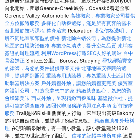
這條研究徑穿過奇妙的山毛櫸徑。 這次旅行從Bakonybél
向北開始，距離Geence-Creek峽谷，Odvaskő養老金和
Gerence Valley Automobile
高雄搬家，專業搬家公司提供
全方位搬遷服務
多樣化自助餐選擇，滿足所有賓客的需求
台北撥筋技巧課程
整脊治療
Relaxation
塔位價格透明，了
解不同地區和類型的價格
新北除白蟻公司，為您提供新北
地區的白蟻防治服務
專業冷氣清洗，提升空氣品質
柬埔寨
簽證的辦理流程
利用WordPress打造SEO友好的網站
台中
骨盆矯正
Shite三公里。 Boroszt Studying
尋找經驗豐富
的律師，為您的案件提供專業支持
北部地區安養院的選
擇，提供周到照護
重聽專用助聽器，專為重聽人士設計的
助聽器解決方案
戶外婚禮外燴，讓您的婚禮更完美
優質室
內設計公司，打造您夢想中的家
精緻茶會點心，為您的聚
會增添美味
西式外燴，呈現精緻西餐風味
基隆徵信社，提
供可靠的調查服務
護照代辦服務詳情與注意事項
新竹按摩
服務
Trail是KőRisHill側面的人行道，它呈現出高級Bakony
的特殊自然價值，並提供了8個信息板。
精緻自助餐外燴料
理
在琥珀噴泉附近，有一個小教堂，該小教堂建於1826
年，並在19世紀進行了翻新。
信賴的記帳事務所夥伴
這是