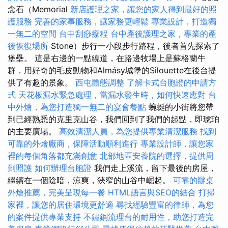
念石（Memorial
新店護理之家，讓您的家人得到最好的照
護服務
完善的家事服務，讓家務更輕鬆
專業設計，打造獨
一無二的空間
台中刮痧療程
台中產後護理之家，專業的產
後恢復場所
Stone）步行一小段步行路程，後者首先探索了
堡壘。 這是右邊的一點繞道，在路邊牧場上是蘇格蘭牛
群，用好奇的毛皮動物和Almásy城堡的Silouette在後台提
供了有趣的景象。
西屯體態調整
了解卡式台胞證的申請方
式
天花板漏水緊急處理，當漏水發生時，如何快速應對
台
中外燴，為您打造獨一無二的宴會餐點
蜿蜒的小街將您帶
到已經熟悉的克里克山谷，我們回到了我們的起點，即琥珀
的主要廣場。
高效清潔人員，為您提供專業清潔服務
找到
可靠的外燴廠商，保障活動順利進行
專業設計師，讓您家
裡的每個角落都充滿創意
北部地區安養院的選擇，提供周
到照護
如何辦理台胞證
我們走上溪流，留下最後的房屋，
繼續在一個陰暗，涼爽，狹窄的山谷中崛起。
可靠的辦桌
外燴推薦，完美呈現每一餐
HTML語言與SEO的結合
打掃
家裡，讓您的居住環境更舒適
尋找經驗豐富的律師，為您
的案件提供專業支持
不鏽鋼流理台的耐用性，助您打造完