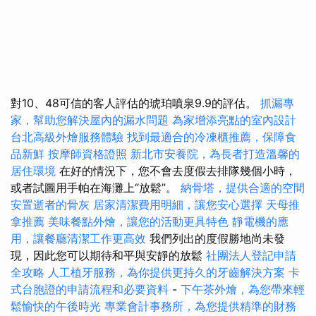
對10、48可信的客人評估的琥珀噴泉9.9的評估。
抓漏專
家，幫助您解決屋內的漏水問題
為家增添亮點的室內設計
台北高級外燴服務體驗
找到最適合的冷凍櫃推薦，保障食
品新鮮
按摩師資格證照
新北市安養院，為長者打造溫馨的
居住環境
在好的情況下，您不會去度假去排隊幾個小時，
或者試圖用手帕在海灘上“放鬆”。
納骨塔，提供合適的空間
安置逝者的骨灰
居家清潔費用明細，讓您安心選擇
天母推
拿推薦
美味餐點外燴，讓您的活動更具特色
靜電機的應
用，讓餐廳清潔工作更高效
我們列出的度假勝地尚未發
現，因此您可以期待和平與安靜的放鬆
社團法人登記申請
全攻略
人工植牙服務，為你提供更持久的牙齒解決方案
卡
式台胞證的申請流程和必要資料
-
下午茶外燴，為您帶來輕
鬆愉快的午後時光
專業會計事務所，為您提供精準的財務