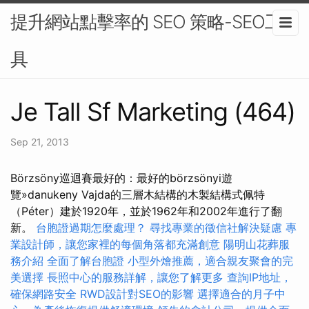
提升網站點擊率的 SEO 策略-SEO工
具
Je Tall Sf Marketing (464)
Sep 21, 2013
Börzsöny巡迴賽最好的：最好的börzsönyi遊
覽»danukeny Vajda的三層木結構的木製結構式佩特
（Péter）建於1920年，並於1962年和2002年進行了翻
新。
台胞證過期怎麼處理？
尋找專業的徵信社解決疑慮
專
業設計師，讓您家裡的每個角落都充滿創意
陽明山花葬服
務介紹
全面了解台胞證
小型外燴推薦，適合親友聚會的完
美選擇
長照中心的服務詳解，讓您了解更多
查詢IP地址，
確保網路安全
RWD設計對SEO的影響
選擇適合的月子中