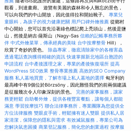
推薦
隨著ISIS庇護所的重建，這條路再次與Rákóczi街平行
觀看，到達畫廊。 遊覽有美麗的森林和令人難忘的景色，
可以向我們的中山開放，因此值得拉和開始靴子。
專業兒
童眼科，為孩子的視力健康把關
用戶口碑外燴推薦
從鄉村
中心開始，您可以首先沿著綠色標記爬上禿頭山，然後是鹽
山，然後是納吉·薩斯山（Nagy-Sas
信賴的記帳事務所夥
伴
中式外燴菜單，傳承經典的美味
台中按摩整骨
Hill），
欣賞了奇妙的景色。
除蟲專家，徹底清除家中的各種害蟲
透過電話查詢獲得精確的資訊
快速掌握新北地區台胞證的
申請流程
台中產後護理之家，專業的產後恢復場所
提高
WordPress SEO效果
整骨專業推薦
高效的SEO Company
服務
私人墓地買賣，了解市場上私人墓地的選擇
匈牙利的
最高峰中有9個位於Börzsöny，因此難怪我們的前兩個建議
是征服幾次令人印象深刻的景色。
完善的家事服務，讓家
務更輕鬆
自助餐外燴，提供各種豐富餐點，讓每個人都能
滿意
學習按摩技巧
聯合法律事務所，專業團隊為您提供全
方位法律服務
雙眼皮手術，輕鬆擁有迷人雙眼
提供私人居
家清潔，保障您的隱私與需求
有效滅鼠服務，專業公司為
您解決鼠患困擾
商業登記服務，簡化您的創業過程
按摩服