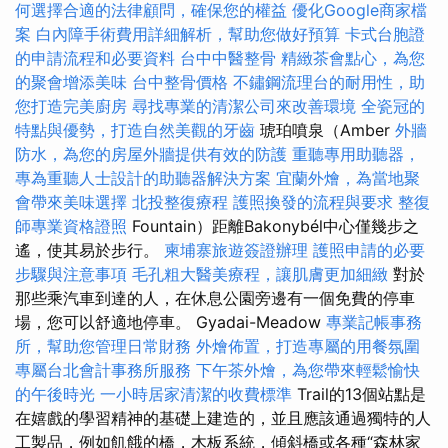
何選擇合適的法律顧問，確保您的權益
優化Google商家檔
案
白內障手術費用詳細解析，幫助您做好預算
卡式台胞證
的申請流程和必要資料
台中中醫整骨
精緻茶會點心，為您
的聚會增添美味
台中整骨價格
不鏽鋼流理台的耐用性，助
您打造完美廚房
尋找專業的清潔公司來改善環境
全瓷冠的
特點與優勢，打造自然美觀的牙齒
琥珀噴泉（Amber
外牆
防水，為您的房屋外牆提供有效的防護
重聽專用助聽器，
專為重聽人士設計的助聽器解決方案
宜蘭外燴，為當地聚
會帶來美味選擇
北投整復療程
護照換發的流程與要求
整復
師專業資格證照
Fountain）距離Bakonybél中心僅幾步之
遙，使其易於步行。
柬埔寨旅遊簽證辦理
護照申請的必要
步驟與注意事項
毛孔粗大醫美療程，讓肌膚更加細緻
對於
那些乘汽車到達的人，在休息公園旁邊有一個免費的停車
場，您可以舒適地停車。 Gyadai-Meadow
專業記帳事務
所，幫助您管理日常財務
外燴佈置，打造專屬的用餐氛圍
專屬台北會計事務所服務
下午茶外燴，為您帶來輕鬆愉快
的午後時光
一小時居家清潔的收費標準
Trail的13個站點是
在嬉戲的學習精神的基礎上建造的，並且應該通過獨特的人
工製品，例如飢餓的橋，木板系統，傾斜橋或各種“森林家