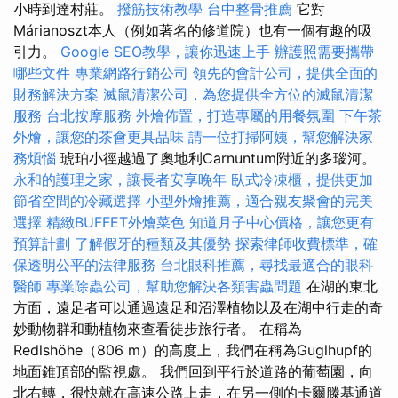
小時到達村莊。
撥筋技術教學
台中整骨推薦
它對
Márianoszt本人（例如著名的修道院）也有一個有趣的吸
引力。
Google SEO教學，讓你迅速上手
辦護照需要攜帶
哪些文件
專業網路行銷公司
領先的會計公司，提供全面的
財務解決方案
滅鼠清潔公司，為您提供全方位的滅鼠清潔
服務
台北按摩服務
外燴佈置，打造專屬的用餐氛圍
下午茶
外燴，讓您的茶會更具品味
請一位打掃阿姨，幫您解決家
務煩惱
琥珀小徑越過了奧地利Carnuntum附近的多瑙河。
永和的護理之家，讓長者安享晚年
臥式冷凍櫃，提供更加
節省空間的冷藏選擇
小型外燴推薦，適合親友聚會的完美
選擇
精緻BUFFET外燴菜色
知道月子中心價格，讓您更有
預算計劃
了解假牙的種類及其優勢
探索律師收費標準，確
保透明公平的法律服務
台北眼科推薦，尋找最適合的眼科
醫師
專業除蟲公司，幫助您解決各類害蟲問題
在湖的東北
方面，遠足者可以通過遠足和沼澤植物以及在湖中行走的奇
妙動物群和動植物來查看徒步旅行者。 在稱為
Redlshöhe（806 m）的高度上，我們在稱為Guglhupf的
地面錐頂部的監視處。 我們回到平行於道路的葡萄園，向
北右轉，很快就在高速公路上走，在另一側的卡爾滕基通道