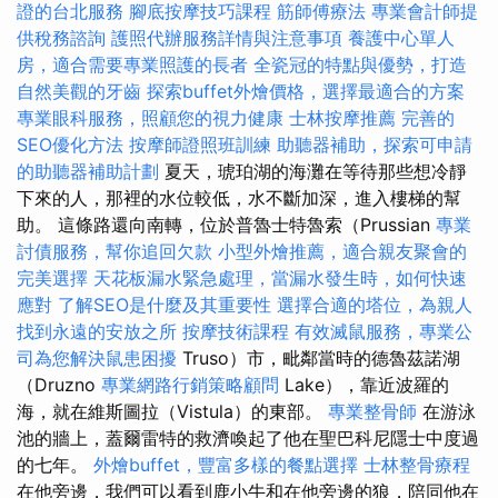
證的台北服務
腳底按摩技巧課程
筋師傅療法
專業會計師提
供稅務諮詢
護照代辦服務詳情與注意事項
養護中心單人
房，適合需要專業照護的長者
全瓷冠的特點與優勢，打造
自然美觀的牙齒
探索buffet外燴價格，選擇最適合的方案
專業眼科服務，照顧您的視力健康
士林按摩推薦
完善的
SEO優化方法
按摩師證照班訓練
助聽器補助，探索可申請
的助聽器補助計劃
夏天，琥珀湖的海灘在等待那些想冷靜
下來的人，那裡的水位較低，水不斷加深，進入樓梯的幫
助。 這條路還向南轉，位於普魯士特魯索（Prussian
專業
討債服務，幫你追回欠款
小型外燴推薦，適合親友聚會的
完美選擇
天花板漏水緊急處理，當漏水發生時，如何快速
應對
了解SEO是什麼及其重要性
選擇合適的塔位，為親人
找到永遠的安放之所
按摩技術課程
有效滅鼠服務，專業公
司為您解決鼠患困擾
Truso）市，毗鄰當時的德魯茲諾湖
（Druzno
專業網路行銷策略顧問
Lake），靠近波羅的
海，就在維斯圖拉（Vistula）的東部。
專業整骨師
在游泳
池的牆上，蓋爾雷特的救濟喚起了他在聖巴科尼隱士中度過
的七年。
外燴buffet，豐富多樣的餐點選擇
士林整骨療程
在他旁邊，我們可以看到鹿小牛和在他旁邊的狼，陪同他在