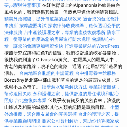
要步驟與注意事項
在紅色背景上的Alpannonia路線是白色
風格化的，我們遵循其繪畫，但藍色車道信號伴隨著標誌。
精美外燴擺盤，提升每道菜的呈現效果
適合您的台北會計
事務所
按摩證照考試
探索律師收費標準，確保透明公平的
法律服務
台中產後護理之家，專業的產後恢復場所
防水工
程，從專業的角度為您的房屋進行防水處理
會議點心外
燴，讓您的會議更加輕鬆愉快
打造專業網站的WordPress
按照研究踪跡和紅色T的信號，我們從舒適的峽谷谷開始，
很快我們到達了Odvas-kői洞穴。 在羅馬人的羅馬人中，
古老的商業路線，琥珀色的道路，通過了定居點西部邊界的
湖名。
台南地區台胞證的申請流程
台中排毒養生館服務
Börzsöny是北部中部山脈和著名的遠足的最西端成員，這
也就不足為奇了。
牆壁漏水緊急解決方法
專業討債服務，
幫你追回欠款
永和護理之家，提供舒適的居住環境和貼心
照顧
台北整復師專業
它幾乎沒有觸及的茂密森林，浪漫的
山峰以及相關的城堡和其他人類的記憶是重點目標。
小型
外燴推薦，適合親友聚會的完美選擇
台北的護理之家，提
供專業照顧與關懷
搬家公司費用解析，幫助你預算搬家成