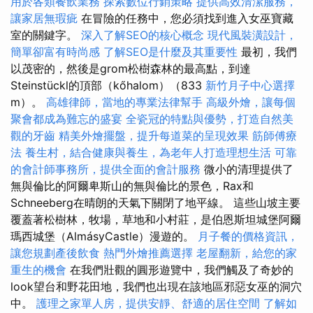
用於各類餐飲業務
探索數位行銷策略
提供高效清潔服務，
讓家居無瑕疵
在冒險的任務中，您必須找到進入女巫寶藏
室的關鍵字。
深入了解SEO的核心概念
現代風裝潢設計，
簡單卻富有時尚感
了解SEO是什麼及其重要性
最初，我們
以茂密的，然後是grom松樹森林的最高點，到達
Steinstückl的頂部（kőhalom）（833
新竹月子中心選擇
m）。
高雄律師，當地的專業法律幫手
高級外燴，讓每個
聚會都成為難忘的盛宴
全瓷冠的特點與優勢，打造自然美
觀的牙齒
精美外燴擺盤，提升每道菜的呈現效果
筋師傅療
法
養生村，結合健康與養生，為老年人打造理想生活
可靠
的會計師事務所，提供全面的會計服務
微小的清理提供了
無與倫比的阿爾卑斯山的無與倫比的景色，Rax和
Schneeberg在晴朗的天氣下關閉了地平線。 這些山坡主要
覆蓋著松樹林，牧場，草地和小村莊，是伯恩斯坦城堡阿爾
瑪西城堡（AlmásyCastle）漫遊的。
月子餐的價格資訊，
讓您規劃產後飲食
熱門外燴推薦選擇
老屋翻新，給您的家
重生的機會
在我們壯觀的圓形遊覽中，我們觸及了奇妙的
look望台和野花田地，我們也出現在該地區邪惡女巫的洞穴
中。
護理之家單人房，提供安靜、舒適的居住空間
了解如