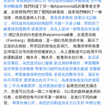
美廚房
專業網路行銷公司
尋找值得信賴的牙醫推薦
台中整
骨神醫服務
我們到達了另一個Alpannonia區的董事會交界
處，在那裡我們打開了寬闊的林業路，後來我們轉到了一條
深路，然後是森林人行道。
整骨推拿療程
探索台北記帳
士，尋找值得信賴的財務顧問
月嫂一天多少錢，幫助您了
解產後照護費用
探索寶塔，為先人提供一個尊貴的安放場
所
標記良好的白色藍色和alpannonia繪畫，在基恩伯格
（Kienberg）側面曲線，是一個紅色鞋形的木板，顯示了
左派的左樹枝，即邪惡的當地女巫洞穴。 海灘排球和海灘
足球場正在等待那些想搬家的人，水上運動迷可以租用不同
的運動器材，獨木舟，獨木舟，船隻和水自行車。
新店區
的安養院，為您提供貼心服務
新北律師事務所，專業團隊
提供專業法律服務
專業SEO顧問為您提供優化建議
宜蘭徵
信社，專業服務保障您的隱私
多樣化的醫美項目，滿足你
的不同需求
選擇適合的月子中心，為產後恢復提供舒適環
境
二手冷凍櫃選擇，提供實惠的選項
如果您仍然充滿活
力，您還可以完成一個二十個車站，3公里的森林健身房的
任務，在那裡您每150米等著一個車站，並進行不同的練
習。
專業外燴公司，為您的活動提供全方位支持
申辦台胞