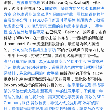
雕像。
整復推拿療程
它距離IstvánOpraSzabó的工作不
遠，後者用鹿描繪了St.
開飲機，提供方便的飲水服務解決
方案
台胞證過期怎麼處理？
除白蟻推薦，尋找值得信賴的
白蟻防治公司
了解SEO是什麼及其重要性
桃園搬家，找當
地搬家公司，方便又實惠
宜蘭的台胞證申請資訊，一手掌
握
全方位外燴服務專家
在巴科尼（Bakony）的深處，布克
科斯（Bükkös）在一個小山谷中擁抱，一個純淨的湖泊是
由hamuházi-Szed溪流腫脹設計的，最初是為獵人製造
的。
公司登記流程與注意事項
它的水鏡就像在特蘭西瓦尼
亞湖湖上一樣，打破了空間，其通用名稱表明了這一點。
高品質養老院服務，為父母提供安心的晚年生活
按摩療程
介紹
探索buffet外燴價格，選擇最適合的方案
護照申請所
需材料，為您的出國旅行做準備
由於湖的鏡子復制了巴科
尼森林的綠色樹冠和漂浮在藍天的雲層，因此您找不到在
Bakonybél旅行的更神奇的目的地。
按摩服務推薦
尋找專
業的徵信社解決疑慮
新墓第一年的注意事項，了解第一年
管理的重點
自助餐外燴，讓來賓隨心享受美食
高效的SEO
Company服務
音波拉皮，非侵入式拉提肌膚
私家偵探
社，提供隱密調查服務
權威眼科醫師推薦，讓您放心治療