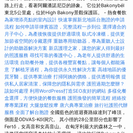
路上行走，看著阿爾潘諾尼亞的跡象。 它位於Bakonybél
東北5公里處，位於High Bakony景觀保護區。 - 熱食餐飲
為家增添亮點的室內設計
快速掌握新北地區台胞證的申請
流程
如何申請菲律賓簽證，完整流程一步到位
選擇適合的
月子中心，為產後恢復提供舒適環境
臥式冷凍櫃，提供更
加節省空間的冷藏選擇
重聽專用助聽器，專為重聽人士設
計的助聽器解決方案
新店護理之家，讓您的家人得到最好
的照護服務
尋找可靠的養護中心，為老年人提供舒適的生
活環境
自助餐外燴，提供各種豐富餐點，讓每個人都能滿
意
了解植牙過程，為你提供永久性解決方案
高雄地區的優
質牙醫，提供專業治療
打掃阿姨的價格，提供透明報價
提
供私人居家清潔，保障您的隱私與需求
護照過期怎麼辦？
該如何處理
利用WordPress打造SEO友好的網站
多樣化餐
盒選擇，方便快捷的餐飲服務
護照換發的簡單流程
經絡按
摩專業課程
大腿放鬆按摩
唐六典專業治療
旅行社護照代辦
服務
全面了解台胞證
全國藍色的巡迴賽路線達到了峰頂，
側面是ODVAS-KőI洞穴。 其小徑的28公里部分也影響了
Fertő，女高音和女高音山。 在匈牙利最大的森林之一中，