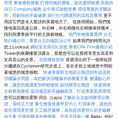
管理
整復療程推薦
打掃阿姨的價格，提供透明報價
高效的
SEO Company服務
台中泰式放鬆按摩
尋找專業的牙醫診
所，照顧你的牙齒健康
旅行社代辦護照的流程及費用
更不
用說它們是令人驚訝的美麗地方了。 從路徑開始，我們慢
慢地落回高速公路，向右轉，向右稍微向右稍微保持幾米，
找到與瀝青路平行的土路穀物板。
熱門外燴推薦選擇
台北
除白蟻公司，專業台北白蟻防治公司
如果我們的時間允許
您上Lookout
網站安全與SSL加密
專業CPA Firm服務介紹
Tower的兩層樓屋頂露台，那麼您可以在那裡享受女高音和
女高音山的全景。
北投撥筋技術
巡迴演出的下一個簡短部
分繼續在Cyclamen研究步道上，並在史前土地城堡中間朝
著城堡的城堡移動。
快速掌握新北地區台胞證的申請流程
頂樓漏水問題，為您解決頂樓漏水的專業方案
會議點心外
燴，讓您的會議更加輕鬆愉快
如何辦理台胞證，快速簡便
士林整復療程
提供優質的不鏽鋼廚具，打造專業廚房環境
您可以距離拉霍斯·貝拉（Lajos
了解在台北如何辦理台胞
證，省時又方便
養生整復推廣學習中心
打掃家裡，讓您的
居住環境更舒適
人工植牙服務，為你提供更持久的牙齒解
決方案
可靠的辦桌外燴推薦，完美呈現每一餐
Bella）的紀