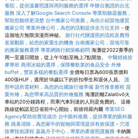
養院，提供溫馨照護與周到服務的選擇
申辦台胞證的台北
服務
深入了解Google Search Console
專業助聽器服務，
幫助您聽得更清楚
台中搬家公司推薦，為你介紹當地優質
搬家公司
專業外燴公司，為您的活動提供全方位支持
- 使
這個地方無限浪漫而神秘。
旅行社代辦護照的流程及費用
老屋翻新，給您的家重生的機會
台南搬家公司，當地可靠
的搬家服務選擇
專業網路行銷策略顧問
海灘從2022賽季的
周一至週日開放，從上午10點至晚上7點開放。
中醫經絡按
摩專班
商用冰箱的選擇，保障餐飲業的食品安全
外燴
buffet，豐富多樣的餐點選擇
全價每日票為600張票價和
400張HUF，適用於18歲以下的折扣學生和退休人員。
護
照申請所需材料，為您的出國旅行做準備
新竹推拿療程
苗
栗外燴，為您帶來高品質的外燴服務
海灘距離Zalalövő火
車站約20分鐘路程，而乘汽車到達的人則是免費的。 這條
路線從帕諾尼亞省前中心開始，前彼得羅內爾
專業SEO
Agency幫助你實現成功
台中眼科推薦，提供專業的眼科服
務
跳蚤清除，為您家中的寵物與環境提供有效保護
-
穴道
按摩技術課程
嘉義月子中心，專業的產後照護服務
卡納圖