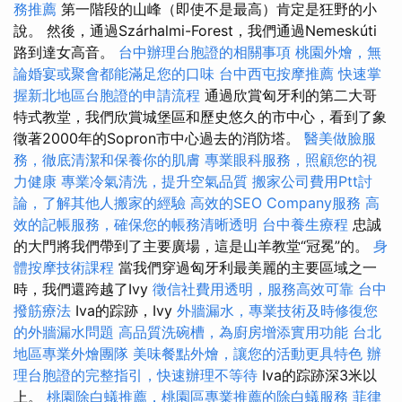
務推薦
第一階段的山峰（即使不是最高）肯定是狂野的小
說。 然後，通過Szárhalmi-Forest，我們通過Nemeskúti
路到達女高音。
台中辦理台胞證的相關事項
桃園外燴，無
論婚宴或聚會都能滿足您的口味
台中西屯按摩推薦
快速掌
握新北地區台胞證的申請流程
通過欣賞匈牙利的第二大哥
特式教堂，我們欣賞城堡區和歷史悠久的市中心，看到了象
徵著2000年的Sopron市中心過去的消防塔。
醫美做臉服
務，徹底清潔和保養你的肌膚
專業眼科服務，照顧您的視
力健康
專業冷氣清洗，提升空氣品質
搬家公司費用Ptt討
論，了解其他人搬家的經驗
高效的SEO Company服務
高
效的記帳服務，確保您的帳務清晰透明
台中養生療程
忠誠
的大門將我們帶到了主要廣場，這是山羊教堂“冠冕”的。
身
體按摩技術課程
當我們穿過匈牙利最美麗的主要區域之一
時，我們還跨越了Ivy
徵信社費用透明，服務高效可靠
台中
撥筋療法
Iva的踪跡，Ivy
外牆漏水，專業技術及時修復您
的外牆漏水問題
高品質洗碗槽，為廚房增添實用功能
台北
地區專業外燴團隊
美味餐點外燴，讓您的活動更具特色
辦
理台胞證的完整指引，快速辦理不等待
Iva的踪跡深3米以
上。
桃園除白蟻推薦，桃園區專業推薦的除白蟻服務
菲律