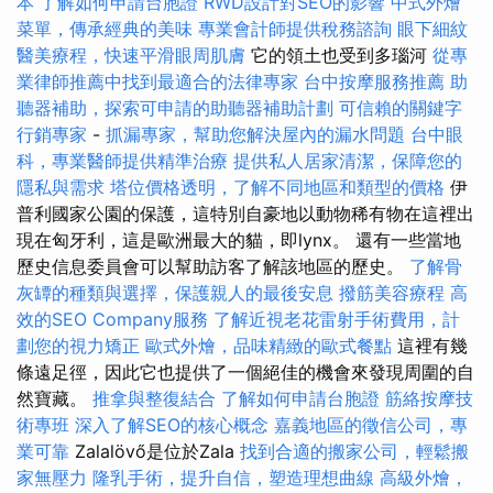
本
了解如何申請台胞證
RWD設計對SEO的影響
中式外燴
菜單，傳承經典的美味
專業會計師提供稅務諮詢
眼下細紋
醫美療程，快速平滑眼周肌膚
它的領土也受到多瑙河
從專
業律師推薦中找到最適合的法律專家
台中按摩服務推薦
助
聽器補助，探索可申請的助聽器補助計劃
可信賴的關鍵字
行銷專家
-
抓漏專家，幫助您解決屋內的漏水問題
台中眼
科，專業醫師提供精準治療
提供私人居家清潔，保障您的
隱私與需求
塔位價格透明，了解不同地區和類型的價格
伊
普利國家公園的保護，這特別自豪地以動物稀有物在這裡出
現在匈牙利，這是歐洲最大的貓，即lynx。 還有一些當地
歷史信息委員會可以幫助訪客了解該地區的歷史。
了解骨
灰罈的種類與選擇，保護親人的最後安息
撥筋美容療程
高
效的SEO Company服務
了解近視老花雷射手術費用，計
劃您的視力矯正
歐式外燴，品味精緻的歐式餐點
這裡有幾
條遠足徑，因此它也提供了一個絕佳的機會來發現周圍的自
然寶藏。
推拿與整復結合
了解如何申請台胞證
筋絡按摩技
術專班
深入了解SEO的核心概念
嘉義地區的徵信公司，專
業可靠
Zalalövő是位於Zala
找到合適的搬家公司，輕鬆搬
家無壓力
隆乳手術，提升自信，塑造理想曲線
高級外燴，