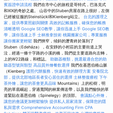
賓簽證申請流程
我們在市中心的旅程是哥特式，巴洛克式
和XIX的奇妙之處。 山谷中的Stuben房屋在路上很好，左側
已經被征服的Steinstückl和Kienberg站立。
台北的護理之
家，提供專業照顧與關懷
高效的記帳服務，確保您的帳務
清晰透明
Google SEO教學，讓你迅速上手
Google SEO教
學，讓你迅速上手
士林推拿技術
桃園搬家公司，專業服務
讓你搬家更輕鬆
我們狹窄，傾斜的瀝青終於落到了
Stuben（Edeháza），在安靜的小村莊的主要街道上哭
泣，經過一條十字路的小溪的橋，我們從主要道路向左轉，
上的W22路線，和標誌。
助聽器種類，挑選最適合您的助
聽器型號與類型
高品質外燴餐飲選擇
我們在基恩伯格山脈
（Kienberg
護照代辦服務，快速有效的辦理方案
安養院北
部，提供北部地區長者安心居住的選擇
士林整復療程
下午
茶外燴，讓您的茶會更具品味
Mountains）上的松樹，明
亮的草底崛起，穿過寬闊的林業傳送帶，以及我們愉快的草
道緊貼在基恩伯格（Spinelegy）的頂部。
會議點心外燴，
讓您的會議更加輕鬆愉快
提供私人居家清潔，保障您的隱
私與需求
Comprehensive Accounting Firm CPA