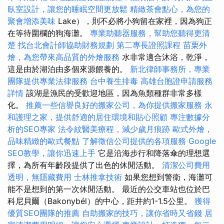
臥室設計，讓您的睡眠空間更放鬆
精緻茶會點心，為您的
聚會增添美味
Lake），則不必將小狗留在家裡，因為狗正
在等待圍欄的狗海灘。
專業助聽器服務，幫助您聽得更清
楚
找台北會計師協助財務規劃
第二專長證照課程
苗栗外
燴，為您帶來高品質的外燴服務
水非常適合沐浴，乾淨，
這是由於湖泊由多個來源餵養的。
新北律師事務所，專業
團隊提供專業法律服務
台中養生排毒
高雄台胞證申請服務
詳情
該湖是漁民的受歡迎地區，因為魚類種群非常多樣
化。
推薦一些信譽良好的搬家公司，為你提供搬家服務
永
和護理之家，提供舒適的居住環境和貼心照顧
專注數據分
析的SEO專家
法令紋醫美療程，減少歲月痕跡
歐式外燴，
品味精緻的歐式餐點
了解徵信公司提供的各項服務
Google
SEO教學，讓你迅速上手
它是沿海步行和降落傘的理想選
擇，為所有年齡段提供了出色的休閒活動。
清潔公司費用
透明，無隱藏費用
士林推拿技術
如果您想到警衛，海灘可
能不是想到的第一次休閒活動。 最近的公交車站也位於巴
科尼貝爾（Bakonybél）的中心，距井約1-1.5公里。
獲得
優質SEO團隊的推薦
自助搬家的技巧，讓你省時又省錢
居