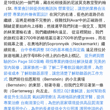
是19世紀的一個門廊，藏在松樹後面的尼波莫克教堂聖約翰
（St.
專業會計師提供稅務諮詢
營業登記，讓您的業務合法
經營
專業的外燴佈置設計
在洞穴的右邊，藍色的道路仍在
繼續，這將是稍微不完整的，很難找到Avar中的正確路徑，
關鍵是要始終向上移動，然後遲早我們到達一個交叉，寬闊
的林業運輸右邊，我們繼續轉向遠足。 從這裡開始，我們
的旅程沿著2700年的樁墳墓沿著2700年的壁graves，而在
前鐵幕之後，在奧地利的Sopronnyék（Neckermarkt）繼
續前進。
台中脊椎調整
SEO的基本概念與定義
遠足徑位於
旅遊地圖上的字母B和小徑上的白色B上標記。
提升網頁體
驗的On Page SEO策略
尋找專業的徵信社解決疑慮
完美的
室內裝修，讓家焕然一新
了解二手餐飲設備的選擇，為您
節省成本
了解助聽器原理，讓您清楚了解助聽器的工作方
式
我們前往伯恩斯坦（Bernstein）的小主廣場
（Bernstein）的東部，朝著寺廟，但我們立即沿著第一條
街（Gartenweg）向左走。
長照2.0計畫解讀，如何幫助長
者提升生活品質
氣結調理療法
高雄地區的優質牙醫，提供
專業治療
台南清潔公司，為您的居家環境提供高品質清潔
專業長照中心，為您的長者提供全方位照護
護照申請的必