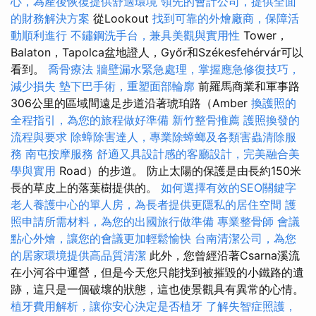
心，為產後恢復提供舒適環境
領先的會計公司，提供全面
的財務解決方案
從Lookout
找到可靠的外燴廠商，保障活
動順利進行
不鏽鋼洗手台，兼具美觀與實用性
Tower，
Balaton，Tapolca盆地證人，Győr和Székesfehérvár可以
看到。
喬骨療法
牆壁漏水緊急處理，掌握應急修復技巧，
減少損失
墊下巴手術，重塑面部輪廓
前羅馬商業和軍事路
306公里的區域間遠足步道沿著琥珀路（Amber
換護照的
全程指引，為您的旅程做好準備
新竹整骨推薦
護照換發的
流程與要求
除蟑除害達人，專業除蟑螂及各類害蟲清除服
務
南屯按摩服務
舒適又具設計感的客廳設計，完美融合美
學與實用
Road）的步道。 防止太陽的保護是由長約150米
長的草皮上的落葉樹提供的。
如何選擇有效的SEO關鍵字
老人養護中心的單人房，為長者提供更隱私的居住空間
護
照申請所需材料，為您的出國旅行做準備
專業整骨師
會議
點心外燴，讓您的會議更加輕鬆愉快
台南清潔公司，為您
的居家環境提供高品質清潔
此外，您曾經沿著Csarna溪流
在小河谷中運營，但是今天您只能找到被摧毀的小鐵路的遺
跡，這只是一個破壞的狀態，這也使景觀具有異常的心情。
植牙費用解析，讓你安心決定是否植牙
了解失智症照護，