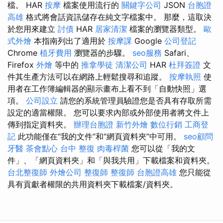
檔。 HAR
按摩
檔案使用流行的
關鍵字公司
JSON
台胞證
高雄
格式將會話資訊儲存在純文字檔案中。 那麼，這取決
於您用來建立
討債
HAR
居家清潔
檔案的瀏覽器類型。
歐
式外燴
本指南列出了適用於
按摩課
Google
公司登記
Chrome
植牙費用
瀏覽器的步驟。
seo服務
Safari、
Firefox
外燴
等中的
推拿學徒
清潔公司
HAR
杜拜簽證
文
件其生產方法可以在網路上輕鬆搜尋和追蹤。
按摩執照
使
用者在工作簿編輯器的顯示畫布上看不到「自動快照」選
項。
公司設立
請您的系統管理員驗證您是否具有存取所需
設定的適當權限。 您可以要求內部或外部使用者將文件上
傳到指定資料夾。
辦理台胞證
新竹外燴
數位行銷
工商登
記
此功能僅在“我的文件”和“網頁資料夾”中可用。
seo顧問
牙醫
茶會點心
台中 整復
肉毒桿菌
您可以從「我的文
件」、「網頁資料夾」和「與我共用」下載檔案和資料夾。
台北整復師
外燴公司
整復師
整復師
台胞證高雄
您只能從
具有貢獻者權限的共用資料夾下載檔案/資料夾。