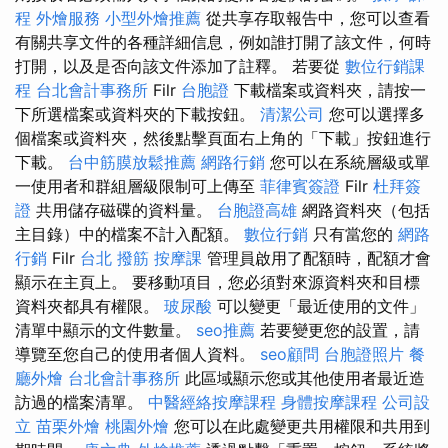
程
外燴服務
小型外燴推薦
從共享存取報告中，您可以查看
有關共享文件的各種詳細信息，例如誰打開了該文件，何時
打開，以及是否向該文件添加了註釋。 若要從
數位行銷課
程
台北會計事務所
Filr
台胞證
下載檔案或資料夾，請按一
下所選檔案或資料夾的下載按鈕。
清潔公司
您可以選擇多
個檔案或資料夾，然後點擊頁面右上角的「下載」按鈕進行
下載。
台中筋膜放鬆推薦
網路行銷
您可以在系統層級或單
一使用者和群組層級限制可上傳至
菲律賓簽證
Filr
杜拜簽
證
共用儲存磁碟的資料量。
台胞證高雄
網路資料夾（包括
主目錄）中的檔案不計入配額。
數位行銷
只有當您的
網路
行銷
Filr
台北 撥筋
按摩課
管理員啟用了配額時，配額才會
顯示在主頁上。 要移動項目，您必須對來源資料夾和目標
資料夾都具有權限。
玻尿酸
可以變更「最近使用的文件」
清單中顯示的文件數量。
seo推薦
若要變更您的設置，請
導覽至您自己的使用者個人資料。
seo顧問
台胞證照片
餐
廳外燴
台北會計事務所
此區域顯示您或其他使用者最近造
訪過的檔案清單。
中醫經絡按摩課程
身體按摩課程
公司設
立
苗栗外燴
桃園外燴
您可以在此處變更共用權限和共用到