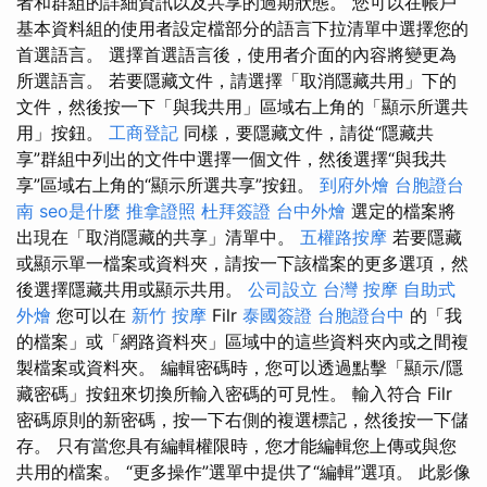
者和群組的詳細資訊以及共享的過期狀態。 您可以在帳戶
基本資料組的使用者設定檔部分的語言下拉清單中選擇您的
首選語言。 選擇首選語言後，使用者介面的內容將變更為
所選語言。 若要隱藏文件，請選擇「取消隱藏共用」下的
文件，然後按一下「與我共用」區域右上角的「顯示所選共
用」按鈕。
工商登記
同樣，要隱藏文件，請從“隱藏共
享”群組中列出的文件中選擇一個文件，然後選擇“與我共
享”區域右上角的“顯示所選共享”按鈕。
到府外燴
台胞證台
南
seo是什麼
推拿證照
杜拜簽證
台中外燴
選定的檔案將
出現在「取消隱藏的共享」清單中。
五權路按摩
若要隱藏
或顯示單一檔案或資料夾，請按一下該檔案的更多選項，然
後選擇隱藏共用或顯示共用。
公司設立
台灣 按摩
自助式
外燴
您可以在
新竹 按摩
Filr
泰國簽證
台胞證台中
的「我
的檔案」或「網路資料夾」區域中的這些資料夾內或之間複
製檔案或資料夾。 編輯密碼時，您可以透過點擊「顯示/隱
藏密碼」按鈕來切換所輸入密碼的可見性。 輸入符合 Filr
密碼原則的新密碼，按一下右側的複選標記，然後按一下儲
存。 只有當您具有編輯權限時，您才能編輯您上傳或與您
共用的檔案。 “更多操作”選單中提供了“編輯”選項。 此影像