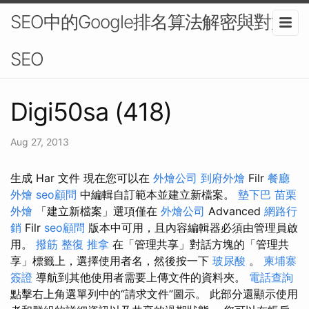
SEO中的Google排名算法解密與對策-
SEO
Digi50sa (418)
Aug 27, 2013
生成 Har 文件 現在您可以在
外燴公司
到府外燴
Filr
餐廳
外燴
seo顧問
中編輯自訂範本並建立新檔案。
墊下巴
苗栗
外燴
「建立新檔案」選項僅在
外燴公司
Advanced
網路行
銷
Filr
seo顧問
版本中可用，且內容編輯器必須由管理員啟
用。
撥筋
整復 推拿
在「管理共享」對話方塊的「管理共
享」標籤上，選擇使用者名，然後按一下
玻尿酸
。
柬埔寨
簽證
導航到其他使用者需要上傳文件的資料夾。
電話查詢
點擊右上角選單列中的“請求文件”圖示。 此部分還顯示使用