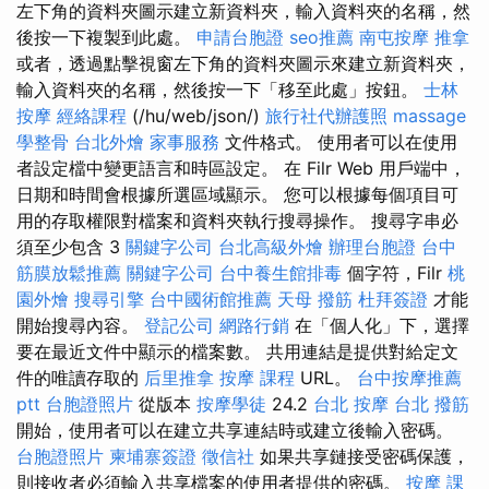
左下角的資料夾圖示建立新資料夾，輸入資料夾的名稱，然
後按一下複製到此處。
申請台胞證
seo推薦
南屯按摩
推拿
或者，透過點擊視窗左下角的資料夾圖示來建立新資料夾，
輸入資料夾的名稱，然後按一下「移至此處」按鈕。
士林
按摩
經絡課程
(/hu/web/json/)
旅行社代辦護照
massage
學整骨
台北外燴
家事服務
文件格式。 使用者可以在使用
者設定檔中變更語言和時區設定。 在 Filr Web 用戶端中，
日期和時間會根據所選區域顯示。 您可以根據每個項目可
用的存取權限對檔案和資料夾執行搜尋操作。 搜尋字串必
須至少包含 3
關鍵字公司
台北高級外燴
辦理台胞證
台中
筋膜放鬆推薦
關鍵字公司
台中養生館排毒
個字符，Filr
桃
園外燴
搜尋引擎
台中國術館推薦
天母 撥筋
杜拜簽證
才能
開始搜尋內容。
登記公司
網路行銷
在「個人化」下，選擇
要在最近文件中顯示的檔案數。 共用連結是提供對給定文
件的唯讀存取的
后里推拿
按摩 課程
URL。
台中按摩推薦
ptt
台胞證照片
從版本
按摩學徒
24.2
台北 按摩
台北 撥筋
開始，使用者可以在建立共享連結時或建立後輸入密碼。
台胞證照片
柬埔寨簽證
徵信社
如果共享鏈接受密碼保護，
則接收者必須輸入共享檔案的使用者提供的密碼。
按摩 課