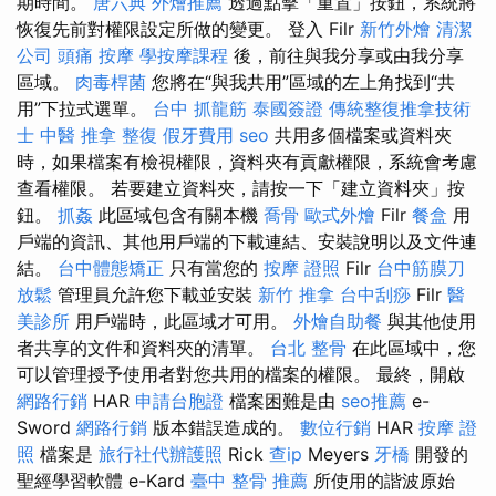
期時間。
唐六典
外燴推薦
透過點擊「重置」按鈕，系統將
恢復先前對權限設定所做的變更。 登入 Filr
新竹外燴
清潔
公司
頭痛 按摩
學按摩課程
後，前往與我分享或由我分享
區域。
肉毒桿菌
您將在“與我共用”區域的左上角找到“共
用”下拉式選單。
台中 抓龍筋
泰國簽證
傳統整復推拿技術
士
中醫 推拿
整復
假牙費用
seo
共用多個檔案或資料夾
時，如果檔案有檢視權限，資料夾有貢獻權限，系統會考慮
查看權限。 若要建立資料夾，請按一下「建立資料夾」按
鈕。
抓姦
此區域包含有關本機
喬骨
歐式外燴
Filr
餐盒
用
戶端的資訊、其他用戶端的下載連結、安裝說明以及文件連
結。
台中體態矯正
只有當您的
按摩 證照
Filr
台中筋膜刀
放鬆
管理員允許您下載並安裝
新竹 推拿
台中刮痧
Filr
醫
美診所
用戶端時，此區域才可用。
外燴自助餐
與其他使用
者共享的文件和資料夾的清單。
台北 整骨
在此區域中，您
可以管理授予使用者對您共用的檔案的權限。 最終，開啟
網路行銷
HAR
申請台胞證
檔案困難是由
seo推薦
e-
Sword
網路行銷
版本錯誤造成的。
數位行銷
HAR
按摩 證
照
檔案是
旅行社代辦護照
Rick
查ip
Meyers
牙橋
開發的
聖經學習軟體 e-Kard
臺中 整骨 推薦
所使用的諧波原始