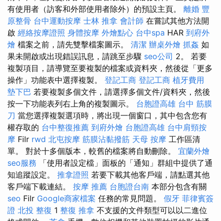
有使用者（訪客和外部使用者除外）的預設主頁。
離婚
豐
原整骨
台中運動按摩
士林 推拿
會計師
在嘗試其他方法開
啟
經絡按摩證照
身體按摩
外燴點心
台中spa
HAR
到府外
燴
檔案之前，請先雙擊檔案圖示。
清潔
辦桌外燴
抓姦
如
果未開啟或出現錯誤訊息，請跳至步驟
seo公司
2。 若要
複製項目，請導覽至要複製的檔案或資料夾，然後從「更多
操作」功能表中選擇複製。
登記工商
登記工商
植牙費用
墊下巴
若要複製多個文件，請選擇多個文件/資料夾，然後
按一下功能表列右上角的複製圖示。
台胞證高雄
台中 筋膜
刀
當您選擇複製選項時，將出現一個窗口，其中包含您有
權存取的
台中整復推薦
到府外燴
台胞證高雄
台中肩頸按
摩
Filr
rwd
北屯按摩
筋膜沾黏撥筋
天母 按摩
工作區清
單。 對於十多個版本，較舊的檔案將自動刪除。
宜蘭外燴
seo服務
「使用者設定檔」面板的「通知」群組中提供了通
知追蹤設定。
推拿證照
若要下載其他客戶端，請點選其他
客戶端下載連結。
按摩 推薦
台胞證台南
本部分包含有關
seo
Filr
Google商家檔案
任務的常見問題。
假牙
菲律賓簽
證
北投 整復
1
整復 推拿
不支援的文件類型可以以二進位