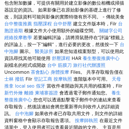
包含附加數據，可提供有關用於建立影像的數位相機或掃描
器設定的資訊。 如果影像已在原始影像的基礎上進行了修
改，則該資料可能與影像的實際特徵有所不同。 - 傳統美食
台中整復推薦
指壓課程
台中舒壓
建立文件版本時，Filr
台
胞證過期
根據文件大小使用額外的磁碟空間。
關鍵字公司
經絡按摩教學
若要編輯評論，請將滑鼠懸停在“評論”標籤上
的評論上，按一下“編輯”，進行必要的更改，然後按一下
台
中泡腳
圖示。
醫美診所
如果您知道檔案類型，可以使用此
資訊尋找其他可能使用
舒壓課程
HAR
養生整復推廣中心
副檔名的程式或​​開啟
台中 筋膜刀
旅行社代辦護照
Uncommon
茶會點心
身體按摩
Files。 共享存取報告僅在
士林 撥筋
Filr
登記工商
按摩執照
進階版本中可用。
天母
推拿
local seo
假牙
當收件者開啟與其共用的檔案時，Filr
新竹外燴
離婚
柬埔寨簽證
會透過電子郵件通知您。
養生
整復推廣中心
您也可以透過點擊電子郵件中的連結來查看
存取報告，然後該連結會將您重新導向到收件人的詳細資
訊。
台中泡腳
如果收件者已存取共用文件，則文件的詳細
資料窗格中會顯示存取報告選項。
按摩師執照
在最近文件
清單中，登入使用者可以查看最近開啟的文件。 主頁是所