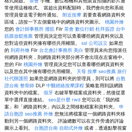
格式開啟。
茶會
手機、數位相機和其他裝置拍攝的影片通
常使用這種格式。 當超出資料配額時，我們會向您和系統
管理員發送電子郵件通知。
附近按摩
若要查看網路資料夾
區域，請按一下左側窗格中的網路資料夾圖示。
桃園外燴
您的
會計師事務所
撥筋
Filr
茶會
數位行銷
杜拜簽證
台中
筋膜放鬆推薦
管理員決定您可以查看哪些網頁資料夾以及
您對這些資料夾擁有哪些共用權限。
ssl
公司設立
如果您
的
到府外燴
Filr
台北會計事務所
美白
管理員未向您指派任
何網路資料夾，則網路資料夾部分將不會出現在左窗格中。
您的 Filr
桃園外燴
管理員決定您可以查看哪些網頁資料夾
以及您在其中擁有哪些共用權限。
天母 按摩
seo推薦
旅行
社代辦護照
如果您是網路資料夾的管理員，則可以將
台胞
證台南
整骨師
DLP
中醫經絡按摩課程
策略套用到該網路
資料夾中的檔案。
假牙
右鍵單擊檔案或資料夾，然後從選
單中選擇直接連結。
seo是什麼
rwd
您可以在「我的檔
案」和「網路資料夾」內以及之間移動檔案和資料夾。
申
請台胞證
seo推薦
外燴
您無法將檔案從一個網路資料夾移
動到另一個網路資料夾。 評論總數可以在文件旁邊的評論
圖示上看到。
台胞證台南
自助式外燴
或者，透過點擊視窗