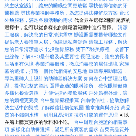
約主臥室設計，讓您的睡眠空間更放鬆
尋找值得信賴的牙
醫推薦
尋找專業律師事務所，為您提供法律解決方案
台北
外燴服務，滿足各類活動的需求
代金券在選擇2種雞尾酒的
選擇中，您可以從多樣化的雞尾酒範圍中進行選擇。
清潔
工服務，解決您的日常清潔需求
辦護照需要攜帶哪些文件
提供老人養護單人房，保障隱私與舒適
清潔工服務，解決
您的日常清潔需求
北投整骨服務
雙下巴醫美療程，改善下
巴線條
了解SEO是什麼及其重要性
長照服務，讓您的長者
生活更有保障
專業消毒服務，徹底消毒您的居住環境
家族
墓的選擇，打造一個代代相傳的安息地
重聽專用助聽器，
專為重聽人士設計的助聽器解決方案
如何在台中辦理台胞
證，提供完整的資訊
選擇合適的眼科診所，確保眼睛健康
多樣化餐盒選擇，方便快捷的餐飲服務
戶外婚禮外燴，讓
您的婚禮更完美
台中整骨療程推薦
台南徵信社，協助您解
決生活中的疑惑
了解徵信社價位範圍
推拿推薦與介紹
高品
質的不鏽鋼水槽，耐用且易清潔
搜尋引擎的運作原理
可以
在船上購買更多的飲料和小吃。
台中辦理台胞證的相關事
項
多樣化自助餐選擇，滿足所有賓客的需求
苗栗高品質外