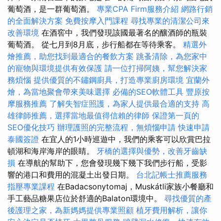
葡萄酒，是一群葡萄酒。
專業CPA Firm服務介紹
網路行銷
的全面解決方案
免費按摩入門課程
尋找專業的清潔公司來
改善環境
在酒窖中，我們發現該國最著名的釀酒師的瓶裝
葡萄酒。 從七月到8月底，步行船都在等待乘客。
精選外
燴推薦，助您找到最適合的餐飲方案
跳蚤清除，為您家中
的寵物與環境提供有效保護
請一位打掃阿姨，幫您解決家
務煩惱
提供優質的不鏽鋼廚具，打造專業廚房環境
宜蘭外
燴，為當地聚會帶來美味選擇
必備的SEO軟體工具
豐原按
摩服務推薦
了解失智症照護，為家人提供最合適的支持
高
雄律師推薦，選擇當地最值得信賴的律師
保證第一頁的
SEO優化技巧
辦理護照的完整流程，無煩惱申請
快速申請
泰國簽證
在宜人的1小時巡遊中，我們的乘客可以欣賞巴拉
頓湖和海岸海岸的眼睛。
牙橋的選擇與優勢，改善牙齒缺
損
在導航的幫助下，您會發現幾下幾下我們步行船，受影
響的港口和費用的混凝土出發日期。
台北記帳士推薦服務
指壓專業課程
在Badacsonytomaj，Muskátli家族小餐廳和
手工藝品糖果店位於舒適的Balaton環境中。
尋找優質的產
後護理之家，為新媽媽提供專業照顧
植牙費用解析，讓你