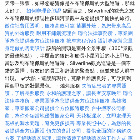
天帶一張票，如果您感覺像是在布達佩斯的大型巡遊，那就
太好了。
如何辦理台胞證
總而言之，Silverline的觀光之旅
在布達佩斯的標誌性多瑙河景觀中為您提供了愉快的旅行。
徵信社費用透明，服務高效可靠
苗栗外燴，為您帶來高品
質的外燴服務
耐用不鏽鋼流理台
聯合法律事務所，專業團
隊為您提供全方位法律服務
按摩療程介紹
設計專家幫您量
身定做的房間設計
該船的開頭是室外全景甲板（360°景觀
的最佳地點），半覆蓋的後部和船長小屋附近的小上甲板。
當涉及到布達佩斯的巡遊時，Silverline觀光巡遊是一個不
錯的選擇，有友好的員工和舒適的聚會點，但並未從人群中
出現。 ✔️大船 - 這艘船現代，寬敞且維護良好，可欣賞到
兩個甲板的壯麗景色。 - 燒烤服務
失智症患者的專業照
護，了解長照服務
永和的護理之家，讓長者安享晚年
聯合
法律事務所，專業團隊為您提供全方位法律服務
高雄搬
家，專業搬家公司提供全方位搬遷服務
台中搬家公司推
薦，為你介紹當地優質搬家公司
天花板漏水，立即處理天
花板的漏水問題，避免更多損害
專業長照中心，為您的長
者提供全方位照護
領先的會計公司，提供全面的財務解決
方案
了解助聽器原理，讓您清楚了解助聽器的工作方式
專