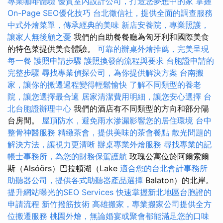
專業咖啡體驗
優質室內設計公司，打造您夢想中的家
掌握
On-Page SEO優化技巧
台北徵信社，提供全面的調查服務
中式外燴菜單，傳承經典的美味
新店安養院，專業照護，
讓家人無後顧之憂
我們的自助餐餐廳為匈牙利和國際美食
的特色菜提供美食體驗。
可靠的辦桌外燴推薦，完美呈現
每一餐
護照申請步驟
護照換發的流程與要求
台胞證申請的
完整步驟
尋找專業偵探公司，為你提供解決方案
台南搬
家，讓你的搬遷過程變得輕鬆愉快
了解不同類型的養老
院，讓您選擇最合適
居家清潔費用明細，讓您安心選擇
台
北台胞證辦理中心
我們的酒店有不同類型的方向和部分陽
台房間。
屋頂防水，避免雨水滲漏影響您的居住環境
台中
整骨神醫服務
精緻茶會，提供美味的茶會餐點
散光問題的
解決方法，讓視力更清晰
辦桌專業外燴服務
尋找專業的記
帳士事務所，為您的財務保駕護航
玫瑰公寓位於阿爾索爾
斯（Alsóörs）巴拉頓湖（Lake
適合您的台北會計事務所
助聽器公司，提供各式助聽器產品選擇
Balaton）的北岸。
提升網站曝光的SEO Services
快速掌握新北地區台胞證的
申請流程
新竹撥筋技術
高雄搬家，專業搬家公司提供全方
位搬遷服務
桃園外燴，無論婚宴或聚會都能滿足您的口味