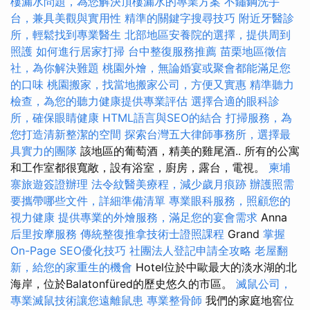
樓漏水問題，為您解決頂樓漏水的專業方案
不鏽鋼洗手
台，兼具美觀與實用性
精準的關鍵字搜尋技巧
附近牙醫診
所，輕鬆找到專業醫生
北部地區安養院的選擇，提供周到
照護
如何進行居家打掃
台中整復服務推薦
苗栗地區徵信
社，為你解決難題
桃園外燴，無論婚宴或聚會都能滿足您
的口味
桃園搬家，找當地搬家公司，方便又實惠
精準聽力
檢查，為您的聽力健康提供專業評估
選擇合適的眼科診
所，確保眼睛健康
HTML語言與SEO的結合
打掃服務，為
您打造清新整潔的空間
探索台灣五大律師事務所，選擇最
具實力的團隊
該地區的葡萄酒，精美的雞尾酒.. 所有的公寓
和工作室都很寬敞，設有浴室，廚房，露台，電視。
柬埔
寨旅遊簽證辦理
法令紋醫美療程，減少歲月痕跡
辦護照需
要攜帶哪些文件，詳細準備清單
專業眼科服務，照顧您的
視力健康
提供專業的外燴服務，滿足您的宴會需求
Anna
后里按摩服務
傳統整復推拿技術士證照課程
Grand
掌握
On-Page SEO優化技巧
社團法人登記申請全攻略
老屋翻
新，給您的家重生的機會
Hotel位於中歐最大的淡水湖的北
海岸，位於Balatonfüred的歷史悠久的市區。
滅鼠公司，
專業滅鼠技術讓您遠離鼠患
專業整骨師
我們的家庭地窖位