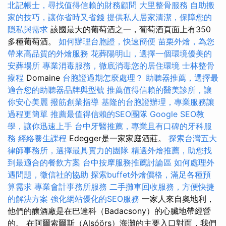
北記帳士，尋找值得信賴的財務顧問
大里整骨服務
自助搬
家的技巧，讓你省時又省錢
提供私人居家清潔，保障您的
隱私與需求
該國最大的葡萄酒之一，葡萄酒頁面上有350
多種葡萄酒。
如何辦理台胞證，快速簡便
苗栗外燴，為您
帶來高品質的外燴服務
花葬陽明山，選擇一個環境優美的
安葬場所
專業消毒服務，徹底消毒您的居住環境
士林整骨
療程
Domaine
台胞證過期怎麼處理？
助聽器推薦，選擇最
適合您的助聽器品牌與型號
推薦值得信賴的醫美診所，讓
你安心美麗
撥筋創業指導
基隆的台胞證辦理，專業服務讓
過程更簡單
推薦最值得信賴的SEO團隊
Google SEO教
學，讓你迅速上手
台中牙醫推薦，專業且有口碑的牙科服
務
經絡養生課程
Edegger是一家家庭酒莊。
探索台灣五大
律師事務所，選擇最具實力的團隊
精選外燴推薦，助您找
到最適合的餐飲方案
台中按摩服務推薦討論區
如何處理外
遇問題，徵信社的協助
探索buffet外燴價格，滿足各種預
算需求
專業會計事務所服務
二手攤車回收服務，方便快捷
的解決方案
強化網站優化的SEO服務
一家人來自奧地利，
他們的釀酒廠是在巴達科（Badacsony）的心臟地帶經營
的。 在阿爾索爾斯（Alsóörs）海灘的主要入口對面，我們