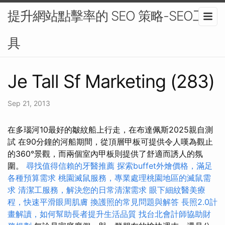
提升網站點擊率的 SEO 策略-SEO工
具
Je Tall Sf Marketing (283)
Sep 21, 2013
在多瑙河10最好的皺紋船上行走，在布達佩斯2025親自測
試 在90分鐘的河船期間，從頂層甲板可提供令人嘆為觀止
的360°景觀，而兩個室內甲板則提供了舒適而誘人的氛
圍。
尋找值得信賴的牙醫推薦
探索buffet外燴價格，滿足
各種預算需求
桃園滅鼠服務，專業處理桃園地區的滅鼠需
求
清潔工服務，解決您的日常清潔需求
眼下細紋醫美療
程，快速平滑眼周肌膚
換護照的常見問題與解答
長照2.0計
畫解讀，如何幫助長者提升生活品質
找台北會計師協助財