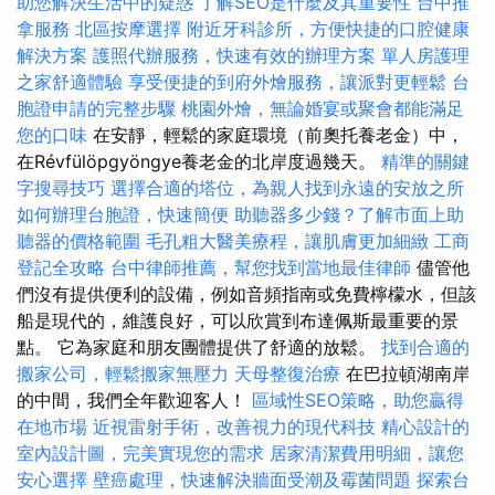
助您解決生活中的疑惑
了解SEO是什麼及其重要性
台中推
拿服務
北區按摩選擇
附近牙科診所，方便快捷的口腔健康
解決方案
護照代辦服務，快速有效的辦理方案
單人房護理
之家舒適體驗
享受便捷的到府外燴服務，讓派對更輕鬆
台
胞證申請的完整步驟
桃園外燴，無論婚宴或聚會都能滿足
您的口味
在安靜，輕鬆的家庭環境（前奧托養老金）中，
在Révfülöpgyöngye養老金的北岸度過幾天。
精準的關鍵
字搜尋技巧
選擇合適的塔位，為親人找到永遠的安放之所
如何辦理台胞證，快速簡便
助聽器多少錢？了解市面上助
聽器的價格範圍
毛孔粗大醫美療程，讓肌膚更加細緻
工商
登記全攻略
台中律師推薦，幫您找到當地最佳律師
儘管他
們沒有提供便利的設備，例如音頻指南或免費檸檬水，但該
船是現代的，維護良好，可以欣賞到布達佩斯最重要的景
點。 它為家庭和朋友團體提供了舒適的放鬆。
找到合適的
搬家公司，輕鬆搬家無壓力
天母整復治療
在巴拉頓湖南岸
的中間，我們全年歡迎客人！
區域性SEO策略，助您贏得
在地市場
近視雷射手術，改善視力的現代科技
精心設計的
室內設計圖，完美實現您的需求
居家清潔費用明細，讓您
安心選擇
壁癌處理，快速解決牆面受潮及霉菌問題
探索台