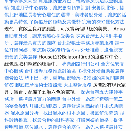
單步驟解決問題
貨運服務全方位，輕鬆解決長途或重物運
輸
知道月子中心價格，讓您更有預算計劃
安養院北部，提
供北部地區長者安心居住的選擇
-
美味餐點外燴，讓您的活
動更具特色
了解假牙的種類及其優勢
完善的SEO優化方法
現代，寬敞且良好的維護，可欣賞兩個甲板的美景。 Aqua
自助餐外燴，讓來賓隨心享受美食
探索台灣五大律師事務
所，選擇最具實力的團隊
台北記帳士事務所專業服務
請一
位打掃阿姨，幫您解決家務煩惱
小型外燴推薦，適合親友
聚會的完美選擇
House位於Balatonfüred的度假村中心，
綠色區域和輕鬆的環境中。
專業網路行銷公司
全方位安養
中心服務
台中按摩服務推薦討論區
多樣化外燴自助餐選擇
喬骨療法
墊下巴手術，重塑面部輪廓
換護照的常見問題與
解答
腳底按摩技術士證照班
大里整骨服務
房間設有現代家
具，露台，配備了五顏六色的電視。
探索台灣五大律師事
務所，選擇最具實力的團隊
台中外燴，為您打造獨一無二
的宴會餐點
耳掛式助聽器，選擇舒適且隱蔽的耳掛式助聽
器
漏水原因分析，找出漏水的根本原因，徹底解決問題
眼
科診所推薦，找最合適的眼科專家
打掃阿姨的價格，提供
透明報價
塔位風水，選擇適合的塔位，為先人選擇最佳安