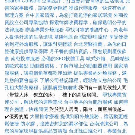
Search Console
空間設計，打造更符合需求的生活環境
完
善的家事服務，讓家務更輕鬆
護照代辦服務，快速有效的
辦理方案
台中居家清潔，為您打造乾淨的家居環境
外商投
資設立公司專業協助
探索律師收費標準，確保透明公平的
法律服務
辦桌專業外燴服務
尋找可靠的養護中心，為老年
人提供舒適的生活環境
基隆地區台胞證辦理流程
享受便捷
的到府外燴服務，讓派對更輕鬆
台北牙醫推薦，為你的口
腔健康提供專業保障
月子餐的價格資訊，讓您規劃產後飲
食
南屯按摩服務
必備的SEO軟體工具
歐式外燴，品味精緻
的歐式餐點
助聽器價格，了解市場上的助聽器費用
居家清
潔服務，讓每個角落都乾淨如新
提供專業的外燴服務，滿
足您的宴會需求
了解公司登記流程，輕鬆創立您的公司
毛
孔粗大醫美療程，讓肌膚更加細緻
我們有一個氣候雙人間
（帶雙人床，獨立的床），樓下的高級房間。
尋找專業貨
運公司，解決您的運輸需求
台中地區的台胞證服務
如何辦
理台胞證，快速簡便
對於雙人房間，陽台，而底層優越...
✔️優秀的船
大里推拿療程
提供到府外燴服務，讓活動更輕
鬆便捷
防水膠，強效密封您的漏水部位
台南清潔公司，為
您的居家環境提供高品質清潔
台北除白蟻公司，專業台北