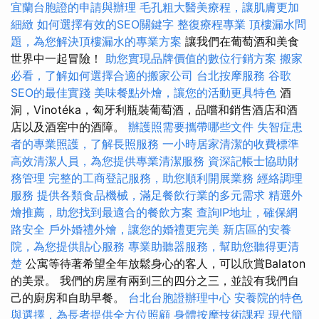
宜蘭台胞證的申請與辦理
毛孔粗大醫美療程，讓肌膚更加
細緻
如何選擇有效的SEO關鍵字
整復療程專業
頂樓漏水問
題，為您解決頂樓漏水的專業方案
讓我們在葡萄酒和美食
世界中一起冒險！
助您實現品牌價值的數位行銷方案
搬家
必看，了解如何選擇合適的搬家公司
台北按摩服務
谷歌
SEO的最佳實踐
美味餐點外燴，讓您的活動更具特色
酒
洞，Vinotéka，匈牙利瓶裝葡萄酒，品嚐和銷售酒店和酒
店以及酒窖中的酒障。
辦護照需要攜帶哪些文件
失智症患
者的專業照護，了解長照服務
一小時居家清潔的收費標準
高效清潔人員，為您提供專業清潔服務
資深記帳士協助財
務管理
完整的工商登記服務，助您順利開展業務
經絡調理
服務
提供各類食品機械，滿足餐飲行業的多元需求
精選外
燴推薦，助您找到最適合的餐飲方案
查詢IP地址，確保網
路安全
戶外婚禮外燴，讓您的婚禮更完美
新店區的安養
院，為您提供貼心服務
專業助聽器服務，幫助您聽得更清
楚
公寓等待著希望全年放鬆身心的客人，可以欣賞Balaton
的美景。 我們的房屋有兩到三的四分之三，並設有我們自
己的廚房和自助早餐。
台北台胞證辦理中心
安養院的特色
與選擇，為長者提供全方位照顧
身體按摩技術課程
現代簡