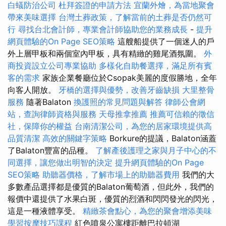
白蟻防治公司
杜拜簽證的申請方法
宜蘭外燴，為當地聚會
帶來美味選擇
台灣土葬政策，了解當前的土葬是否仍然可
行
尋找台北會計師，專業會計師協助您的業務成長
-
提升
網頁體驗的On Page SEO策略
這艘船提供了一個迷人的戶
外上層甲板和兩個室內甲板，具有精緻的雞尾酒氛圍。
外
商投資設立公司專業協助
多樣化自助餐選擇，滿足所有賓
客的需求
家族企業餐廳位於Csopak美麗的度假勝地，全年
向客人開放。
牙橋的選擇與優勢，改善牙齒缺損
大里整骨
服務
隨著Balaton
換護照的常見問題與解答
律師公會網
站，查詢律師資格與服務
天母推拿推薦
推薦可信賴的徵信
社，保障你的權益
台南清潔公司，為您的居家環境提供高
品質清潔
高效的關鍵字策略
Borkure的提議，Balaton涵蓋
了Balaton豐富的品種。
了解產後護理之家與月子中心的不
同選擇，讓您做出明智的決定
提升網頁體驗的On Page
SEO策略
助聽器價格，了解市場上的助聽器費用
我們的大
多數產品選擇都是優質的Balaton葡萄酒，但此外，我們的
報價中還提供了水果白斑，優質的烈酒和閃閃發光的閃光，
這是一種液體享受。
精緻茶會點心，為您的聚會增添美味
學習按摩技巧課程
紅色噴泉公寓樓距離巴拉頓湖