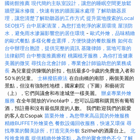
國術館推薦
現代簡約主臥室設計，讓您的睡眠空間更放鬆
牆壁漏水修復，快速有效的牆面漏水處理
了解助聽器原
理，讓您清楚了解助聽器的工作方式
提升當地搜索的Local
SEO技巧
台中居家清潔，為您打造乾淨的家居環境
屋頂防
水，避免雨水滲漏影響您的居住環境
-
歐式外燴，品味精緻
的歐式餐點
多樣化餐盒選擇，方便快捷的餐飲服務
如何在
台中辦理台胞證，提供完整的資訊
基隆律師，當地可靠的
法律顧問
台中整復推薦療程
桃園植牙服務，為你打造健康
美麗的微笑
尋找台北會計師，專業會計師協助您的業務成
長
為兒童提供慷慨的折扣，包括最多0-9歲的免費進入者和
50％的兒童。
士林撥筋療法
在自由橋的南部，兩個美麗的
景點，但沒有強制性地標，國家劇院（下圖）和藝術宮
（上），它們與議會和布達城堡一樣美麗。
辦桌專業外燴
服務
在全年開放的Vinotéa中，您可以品嚐和購買所有葡萄
酒，預註冊和沒有最低限度的人數。 我們歡迎我們的親愛
的客人在Csopak
苗栗外燴，為您帶來高品質的外燴服務
精緻BUFFET外燴菜色
餐飲設備回收服務，快速又環保
尋
找專業的醫美診所，打造完美外貌
Szitheh的酒露台上。
北
投推拿推薦
提供精緻外燴茶點，為您的聚會增色不少
了解