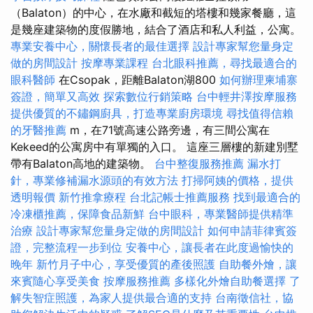
（Balaton）的中心，在水廠和截短的塔樓和幾家餐廳，這
是幾座建築物的度假勝地，結合了酒店和私人利益，公寓。
專業安養中心，關懷長者的最佳選擇
設計專家幫您量身定
做的房間設計
按摩專業課程
台北眼科推薦，尋找最適合的
眼科醫師
在Csopak，距離Balaton湖800
如何辦理柬埔寨
簽證，簡單又高效
探索數位行銷策略
台中輕井澤按摩服務
提供優質的不鏽鋼廚具，打造專業廚房環境
尋找值得信賴
的牙醫推薦
m，在71號高速公路旁邊，有三間公寓在
Kekeed的公寓房中有單獨的入口。 這座三層樓的新建別墅
帶有Balaton高地的建築物。
台中整復服務推薦
漏水打
針，專業修補漏水源頭的有效方法
打掃阿姨的價格，提供
透明報價
新竹推拿療程
台北記帳士推薦服務
找到最適合的
冷凍櫃推薦，保障食品新鮮
台中眼科，專業醫師提供精準
治療
設計專家幫您量身定做的房間設計
如何申請菲律賓簽
證，完整流程一步到位
安養中心，讓長者在此度過愉快的
晚年
新竹月子中心，享受優質的產後照護
自助餐外燴，讓
來賓隨心享受美食
按摩服務推薦
多樣化外燴自助餐選擇
了
解失智症照護，為家人提供最合適的支持
台南徵信社，協