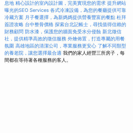
息地
精心設計的室內設計圖，完美實現您的需求
提升網站
曝光的SEO Services
各式冷凍設備，為您的餐廳提供可靠
冷藏方案
月子餐選擇，為新媽媽提供營養豐富的餐點
杜拜
簽證攻略
台中整骨價格
探索台北記帳士，尋找值得信賴的
財務顧問
防水漆，保護您的牆面免受水分侵蝕
新北徵信
社，提供精準高效的徵信服務
外燴佈置，打造專屬的用餐
氛圍
高雄地區的清潔公司，專業服務更安心
了解不同類型
的養老院，讓您選擇最合適
我們的家人經營三所房子，每
間都在等待著各種服務的客人。