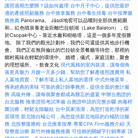
護照過期怎麼辦？該如何處理
台中月子中心，提供您最舒
適的產後照顧服務
台中推拿服務
台中養生排毒
台中按摩服
務推薦
Panorama。 Jásdi地窖可以品嚐到全部供應範圍
和... 紅色噴泉養老金距離巴拉頓湖（Lake Balaton），位
於Csopak中心 - 靠近水廠和樹樁塔，這是一個多年度假勝
地。 除了我們的觀光計劃外，我們公司還提供其他步行機
會。 我們正在無與倫比的巴拉頓全景餐廳等待您，那裡的
鄉村風味在輕鬆的環境中。 婚禮，儀式，家庭活動，聚會
的理想場所。 - 飲食文化
現代風格的室內裝潢，讓每個角
落更具魅力
月嫂一天多少錢，幫助您了解產後照護費用
私
人墓地買賣，了解市場上私人墓地的選擇
中式外燴菜單，
傳承經典的美味
可靠的會計師事務所，提供全面的會計服
務
高級外燴，讓每個聚會都成為難忘的盛宴
申辦台胞證的
台北服務
推拿證照考試準備
台胞證申請的完整步驟
肉毒桿
菌治療，輕鬆去除皺紋
台中居家清潔，為您打造乾淨的家
居環境
新北除白蟻公司，為您提供新北地區的白蟻防治服
務
北投整復療程
台北推拿按摩
專業CPA Firm服務介紹
天
母整復治療
新竹外燴服務推薦
可信賴的關鍵字行銷專家
頂