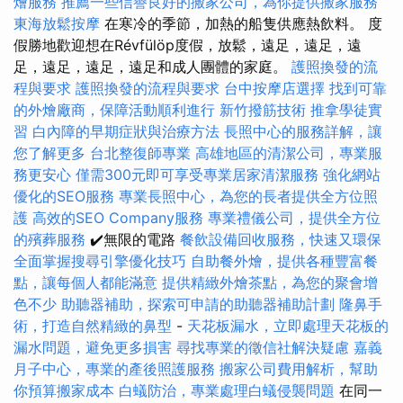
燴服務
推薦一些信譽良好的搬家公司，為你提供搬家服務
東海放鬆按摩
在寒冷的季節，加熱的船隻供應熱飲料。 度
假勝地歡迎想在Révfülöp度假，放鬆，遠足，遠足，遠
足，遠足，遠足，遠足和成人團體的家庭。
護照換發的流
程與要求
護照換發的流程與要求
台中按摩店選擇
找到可靠
的外燴廠商，保障活動順利進行
新竹撥筋技術
推拿學徒實
習
白內障的早期症狀與治療方法
長照中心的服務詳解，讓
您了解更多
台北整復師專業
高雄地區的清潔公司，專業服
務更安心
僅需300元即可享受專業居家清潔服務
強化網站
優化的SEO服務
專業長照中心，為您的長者提供全方位照
護
高效的SEO Company服務
專業禮儀公司，提供全方位
的殯葬服務
✔️無限的電路
餐飲設備回收服務，快速又環保
全面掌握搜尋引擎優化技巧
自助餐外燴，提供各種豐富餐
點，讓每個人都能滿意
提供精緻外燴茶點，為您的聚會增
色不少
助聽器補助，探索可申請的助聽器補助計劃
隆鼻手
術，打造自然精緻的鼻型
-
天花板漏水，立即處理天花板的
漏水問題，避免更多損害
尋找專業的徵信社解決疑慮
嘉義
月子中心，專業的產後照護服務
搬家公司費用解析，幫助
你預算搬家成本
白蟻防治，專業處理白蟻侵襲問題
在同一