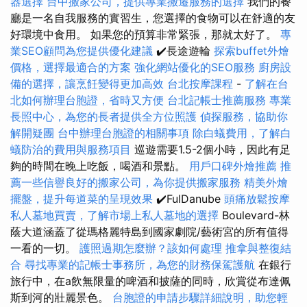
器選擇
台中搬家公司，提供專業搬遷服務的選擇
我們的餐
廳是一名自我服務的實習生，您選擇的食物可以在舒適的友
好環境中食用。 如果您的預算非常緊張，那就太好了。
專
業SEO顧問為您提供優化建議
✔️長途遊輪
探索buffet外燴
價格，選擇最適合的方案
強化網站優化的SEO服務
廚房設
備的選擇，讓烹飪變得更加高效
台北按摩課程
-
了解在台
北如何辦理台胞證，省時又方便
台北記帳士推薦服務
專業
長照中心，為您的長者提供全方位照護
偵探服務，協助你
解開疑團
台中辦理台胞證的相關事項
除白蟻費用，了解白
蟻防治的費用與服務項目
巡遊需要1.5-2個小時，因此有足
夠的時間在晚上吃飯，喝酒和景點。
用戶口碑外燴推薦
推
薦一些信譽良好的搬家公司，為你提供搬家服務
精美外燴
擺盤，提升每道菜的呈現效果
✔️FulDanube
頭痛放鬆按摩
私人墓地買賣，了解市場上私人墓地的選擇
Boulevard-林
蔭大道涵蓋了從瑪格麗特島到國家劇院/藝術宮的所有值得
一看的一切。
護照過期怎麼辦？該如何處理
推拿與整復結
合
尋找專業的記帳士事務所，為您的財務保駕護航
在銀行
旅行中，在a飲無限量的啤酒和披薩的同時，欣賞從布達佩
斯到河的壯麗景色。
台胞證的申請步驟詳細說明，助您輕