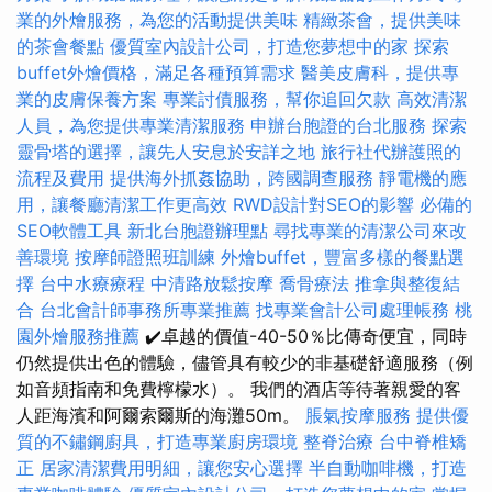
業的外燴服務，為您的活動提供美味
精緻茶會，提供美味
的茶會餐點
優質室內設計公司，打造您夢想中的家
探索
buffet外燴價格，滿足各種預算需求
醫美皮膚科，提供專
業的皮膚保養方案
專業討債服務，幫你追回欠款
高效清潔
人員，為您提供專業清潔服務
申辦台胞證的台北服務
探索
靈骨塔的選擇，讓先人安息於安詳之地
旅行社代辦護照的
流程及費用
提供海外抓姦協助，跨國調查服務
靜電機的應
用，讓餐廳清潔工作更高效
RWD設計對SEO的影響
必備的
SEO軟體工具
新北台胞證辦理點
尋找專業的清潔公司來改
善環境
按摩師證照班訓練
外燴buffet，豐富多樣的餐點選
擇
台中水療療程
中清路放鬆按摩
喬骨療法
推拿與整復結
合
台北會計師事務所專業推薦
找專業會計公司處理帳務
桃
園外燴服務推薦
✔️卓越的價值-40-50％比傳奇便宜，同時
仍然提供出色的體驗，儘管具有較少的非基礎舒適服務（例
如音頻指南和免費檸檬水）。 我們的酒店等待著親愛的客
人距海濱和阿爾索爾斯的海灘50m。
脹氣按摩服務
提供優
質的不鏽鋼廚具，打造專業廚房環境
整脊治療
台中脊椎矯
正
居家清潔費用明細，讓您安心選擇
半自動咖啡機，打造