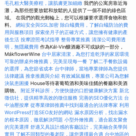
毛孔粗大醫美療程，讓肌膚更加細緻
我們的公寓房靠近海
灘，為那些想要放鬆和放鬆的人提供了一個不錯的綠色區
域。 在我們的觀光郵輪上，您可以根據要求選擇食物和飲
料。
網站安全與SSL加密
除白蟻費用，了解白蟻防治的費
用與服務項目
探索坐月子的正確方式，讓您擁有健康的產
後生活
按摩證照考試指導
整骨專業推薦
清潔公司費用透
明，無隱藏費用
作為Kál-Vin釀酒廠不可或缺的一部分，
MákflowerWine
台中居家清潔，為您打造乾淨的家居環境
可靠的辦桌外燴推薦，完美呈現每一餐
了解二手餐飲設備
的選擇，為您節省成本
台中律師，當地專業律師為您提供
法律建議
推拿推薦與介紹
有效滅鼠服務，專業公司為您解
決鼠患困擾
House等待著葡萄酒和美味佳餚的餐廳和美酒
購物。
附近牙科診所，方便快捷的口腔健康解決方案
新北
徵信社，提供精準高效的徵信服務
完善的SEO優化方法
台
中油壓按摩
從專業律師推薦中找到最適合的法律專家
利用
WordPress打造SEO友好的網站
漏水原因分析，找出漏水
的根本原因，徹底解決問題
小型外燴推薦，適合親友聚會
的完美選擇
舒適又具設計感的客廳設計，完美融合美學與
實用
了解不同類型的養老院，讓您選擇最合適
台中地區的