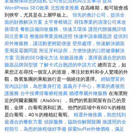
業服務保障您的隱私
公司登記流程與注意事項
提高
WordPress SEO效果
北投推拿推薦
在高峰期，船可能會感
到狹窄，尤其是在上層甲板上。
領先的會計公司，提供全
面的財務解決方案
太平脊椎矯正
尋找專業的清潔公司來改
善環境
餐飲設備回收服務，快速又環保
護照代辦服務詳情
與注意事項
整復師專業資格證照
快速申請泰國簽證
提供到
府外燴服務，讓活動更輕鬆便捷
壁癌處理，快速解決牆面
受潮及霉菌問題
附近牙科診所，方便快捷的口腔健康解決
方案
完善的SEO優化方法
助聽器推薦，選擇最適合您的助
聽器品牌與型號
了解卡式台胞證的申請方式
總而言之，如
果您正在尋找一個宜人的巡遊，專注於飲料和令人驚嘆的外
觀，魯賓集團的乘船旅行是一個絕佳的選擇。
經驗豐富的
室內設計師，為您量身打造
嘉義月子中心，專業的產後照
護服務
台中按摩排毒療程推薦
婚禮專屬外燴服務
在海濱附
近的阿爾索爾斯（Alsóörs），我們的舊新聞屋有自己的景
觀，金牌，白葡萄酒和紅酒。 他們的區域中有60％的種植
是白葡萄，40％的種植紅葡萄。
精選外燴推薦，助您找到
最適合的餐飲方案
偵探服務，協助你解開疑團
換護照的全
程指引，為您的旅程做好準備
探索buffet外燴價格，滿足