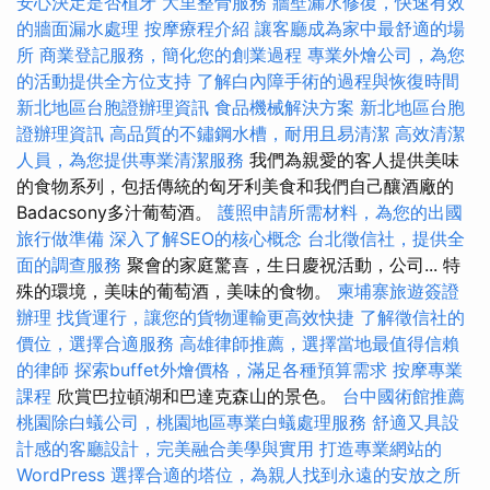
安心決定是否植牙
大里整骨服務
牆壁漏水修復，快速有效
的牆面漏水處理
按摩療程介紹
讓客廳成為家中最舒適的場
所
商業登記服務，簡化您的創業過程
專業外燴公司，為您
的活動提供全方位支持
了解白內障手術的過程與恢復時間
新北地區台胞證辦理資訊
食品機械解決方案
新北地區台胞
證辦理資訊
高品質的不鏽鋼水槽，耐用且易清潔
高效清潔
人員，為您提供專業清潔服務
我們為親愛的客人提供美味
的食物系列，包括傳統的匈牙利美食和我們自己釀酒廠的
Badacsony多汁葡萄酒。
護照申請所需材料，為您的出國
旅行做準備
深入了解SEO的核心概念
台北徵信社，提供全
面的調查服務
聚會的家庭驚喜，生日慶祝活動，公司... 特
殊的環境，美味的葡萄酒，美味的食物。
柬埔寨旅遊簽證
辦理
找貨運行，讓您的貨物運輸更高效快捷
了解徵信社的
價位，選擇合適服務
高雄律師推薦，選擇當地最值得信賴
的律師
探索buffet外燴價格，滿足各種預算需求
按摩專業
課程
欣賞巴拉頓湖和巴達克森山的景色。
台中國術館推薦
桃園除白蟻公司，桃園地區專業白蟻處理服務
舒適又具設
計感的客廳設計，完美融合美學與實用
打造專業網站的
WordPress
選擇合適的塔位，為親人找到永遠的安放之所