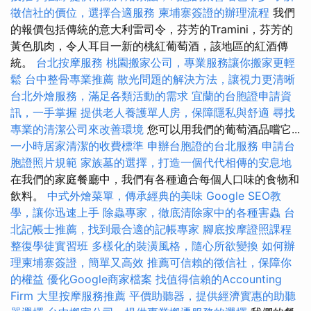
徵信社的價位，選擇合適服務
柬埔寨簽證的辦理流程
我們
的報價包括傳統的意大利雷司令，芬芳的Tramini，芬芳的
黃色肌肉，令人耳目一新的桃紅葡萄酒，該地區的紅酒傳
統。
台北按摩服務
桃園搬家公司，專業服務讓你搬家更輕
鬆
台中整骨專業推薦
散光問題的解決方法，讓視力更清晰
台北外燴服務，滿足各類活動的需求
宜蘭的台胞證申請資
訊，一手掌握
提供老人養護單人房，保障隱私與舒適
尋找
專業的清潔公司來改善環境
您可以用我們的葡萄酒品嚐它...
一小時居家清潔的收費標準
申辦台胞證的台北服務
申請台
胞證照片規範
家族墓的選擇，打造一個代代相傳的安息地
在我們的家庭餐廳中，我們有各種適合每個人口味的食物和
飲料。
中式外燴菜單，傳承經典的美味
Google SEO教
學，讓你迅速上手
除蟲專家，徹底清除家中的各種害蟲
台
北記帳士推薦，找到最合適的記帳專家
腳底按摩證照課程
整復學徒實習班
多樣化的裝潢風格，隨心所欲變換
如何辦
理柬埔寨簽證，簡單又高效
推薦可信賴的徵信社，保障你
的權益
優化Google商家檔案
找值得信賴的Accounting
Firm
大里按摩服務推薦
平價助聽器，提供經濟實惠的助聽