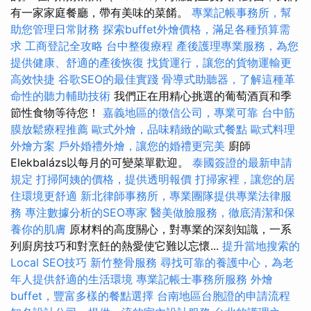
有一家家庭餐廳，帶有美味的菜餚。
專業記帳事務所，幫
助您管理日常財務
探索buffet外燴價格，滿足各種預算需
求
工商登記全攻略
台中整復療程
產後護理專業服務，為您
提供健康、舒適的產後恢復
找貨運行，讓您的貨物運輸更
高效快捷
谷歌SEO的最佳實踐
骨導式助聽器，了解這種革
命性的聽力輔助技術
我們正在用精心挑選的葡萄酒頁和季
節性食物等待您！
嘉義地區的徵信公司，專業可靠
台中筋
膜放鬆療程推薦
歐式外燴，品味精緻的歐式餐點
歐式料理
外燴方案
戶外婚禮外燴，讓您的婚禮更完美
廚師
Elekbalázs以每月的可變菜單歡迎。
泰國簽證的最新申請
規定
打掃阿姨的價格，提供透明報價
打掃家裡，讓您的居
住環境更舒適
新北律師事務所，專業團隊提供專業法律服
務
專注數據分析的SEO專家
醫美做臉服務，徹底清潔和保
養你的肌膚
原材料的高度關心，對專業的深刻知識，一系
列廚房技巧和對烹飪的熱愛使它難以忘懷...
提升當地搜索的
Local SEO技巧
新竹整骨服務
尋找可靠的養護中心，為老
年人提供舒適的生活環境
專業記帳士事務所服務
外燴
buffet，豐富多樣的餐點選擇
台南地區台胞證的申請流程