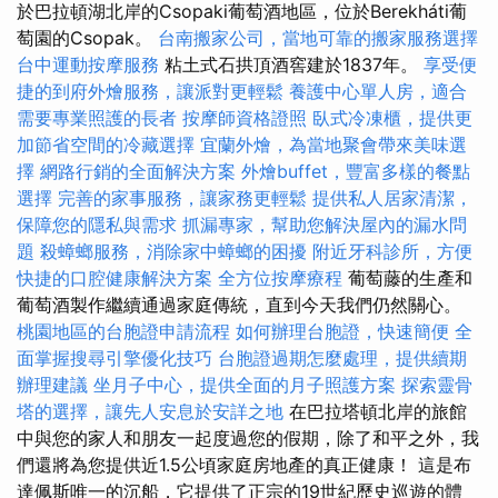
於巴拉頓湖北岸的Csopaki葡萄酒地區，位於Berekháti葡
萄園的Csopak。
台南搬家公司，當地可靠的搬家服務選擇
台中運動按摩服務
粘土式石拱頂酒窖建於1837年。
享受便
捷的到府外燴服務，讓派對更輕鬆
養護中心單人房，適合
需要專業照護的長者
按摩師資格證照
臥式冷凍櫃，提供更
加節省空間的冷藏選擇
宜蘭外燴，為當地聚會帶來美味選
擇
網路行銷的全面解決方案
外燴buffet，豐富多樣的餐點
選擇
完善的家事服務，讓家務更輕鬆
提供私人居家清潔，
保障您的隱私與需求
抓漏專家，幫助您解決屋內的漏水問
題
殺蟑螂服務，消除家中蟑螂的困擾
附近牙科診所，方便
快捷的口腔健康解決方案
全方位按摩療程
葡萄藤的生產和
葡萄酒製作繼續通過家庭傳統，直到今天我們仍然關心。
桃園地區的台胞證申請流程
如何辦理台胞證，快速簡便
全
面掌握搜尋引擎優化技巧
台胞證過期怎麼處理，提供續期
辦理建議
坐月子中心，提供全面的月子照護方案
探索靈骨
塔的選擇，讓先人安息於安詳之地
在巴拉塔頓北岸的旅館
中與您的家人和朋友一起度過您的假期，除了和平之外，我
們還將為您提供近1.5公頃家庭房地產的真正健康！ 這是布
達佩斯唯一的沉船，它提供了正宗的19世紀歷史巡遊的體