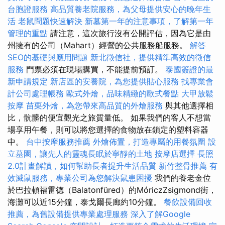
台胞證服務
高品質養老院服務，為父母提供安心的晚年生
活
老鼠問題快速解決
新墓第一年的注意事項，了解第一年
管理的重點
請注意，這次旅行沒有公開評估，因為它是由
州擁有的公司（Mahart）經營的公共服務船服務。
解答
SEO的基礎與應用問題
新北徵信社，提供精準高效的徵信
服務
門票必須在現場購買，不能提前預訂。
泰國簽證的最
新申請規定
新店區的安養院，為您提供貼心服務
找專業會
計公司處理帳務
歐式外燴，品味精緻的歐式餐點
大甲放鬆
按摩
苗栗外燴，為您帶來高品質的外燴服務
與其他選擇相
比，骯髒的便宜觀光之旅質量低。 如果我們的客人不想當
場享用午餐，則可以將您選擇的食物放在鎖定的塑料容器
中。
台中按摩服務推薦
外燴佈置，打造專屬的用餐氛圍
設
立墓園，讓先人的靈魂長眠於寧靜的土地
按摩店選擇
長照
2.0計畫解讀，如何幫助長者提升生活品質
新竹整骨推薦
有
效滅鼠服務，專業公司為您解決鼠患困擾
我們的養老金位
於巴拉頓福雷德（Balatonfüred）的MóriczZsigmond街，
海灘可以近15分鐘，泰戈爾長廊約10分鐘。
餐飲設備回收
推薦，為舊設備提供專業處理服務
深入了解Google