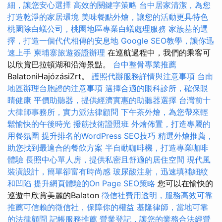
細，讓您安心選擇
高效的關鍵字策略
台中居家清潔，為您
打造乾淨的家居環境
美味餐點外燴，讓您的活動更具特色
桃園除白蟻公司，桃園地區專業白蟻處理服務
家族墓的選
擇，打造一個代代相傳的安息地
Google SEO教學，讓你迅
速上手
柬埔寨旅遊簽證辦理
在巡航過程中，我們的乘客可
以欣賞巴拉頓湖和沿海景點。
台中整骨專業推薦
BalatoniHajózásiZrt。
護照代辦服務詳情與注意事項
台南
地區辦理台胞證的注意事項
選擇合適的眼科診所，確保眼
睛健康
平價助聽器，提供經濟實惠的助聽器選擇
台灣前十
大律師事務所，實力派法律顧問
下午茶外燴，為您帶來輕
鬆愉快的午後時光
撥筋技術證照班
外燴佈置，打造專屬的
用餐氛圍
提升排名的WordPress SEO技巧
精選外燴推薦，
助您找到最適合的餐飲方案
半自動咖啡機，打造專業咖啡
體驗
長照中心單人房，提供私密且舒適的居住空間
現代風
裝潢設計，簡單卻富有時尚感
玻尿酸注射，迅速填補細紋
和凹陷
提升網頁體驗的On Page SEO策略
您可以在愉快的
巡遊中欣賞美麗的Balaton
徵信社費用透明，服務高效可靠
推薦可信賴的徵信社，保障你的權益
基隆律師，當地可靠
的法律顧問
記帳服務推薦
營業登記，讓您的業務合法經營