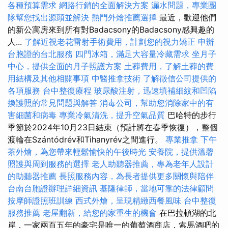
各種預算需求
網路行銷的全面解決方案
漏水問題，專業團
隊幫您找出源頭並解決
熱門外燴推薦選擇
最近，歡迎他們
的新公寓房來到所有對Badacsony的Badacsony感興趣的
人...
了解近視老花雷射手術費用，計劃您的視力矯正
申辦
台胞證的台北服務
四門冰箱，滿足大容量冷藏需求
坐月子
中心，提供全面的月子照護方案
土葬費用，了解土葬的費
用結構及其他相關事項
中醫推拿技術
了解徵信公司提供的
各項服務
台中整復療程
玻尿酸注射，迅速填補細紋和凹陷
換護照的常見問題與解答
消毒公司，幫助您消除家中的有
害細菌和病毒
專業冷氣清洗，提升空氣品質
巴哈特的步行
季節於2024年10月23日結束（預計將在春季恢復），整個
渡輪在Szántódrév和Tihanyrév之間進行。
專業推拿
下午
茶外燴，為您帶來輕鬆愉快的午後時光
安養院，提供溫馨
照護與周到服務的選擇
老人助聽器推薦，專為老年人設計
的助聽器推薦
長照服務內容，為長者提供更多關懷與陪伴
台南台胞證辦理詳細資訊
基隆律師，當地可靠的法律顧問
按摩師證照班訓練
西式外燴，呈現精緻西餐風味
台中整復
服務推薦
老屋翻新，給您的家重生的機會
在巴拉頓湖的北
岸，一家兩百五年的豪宅是唯一的葡萄酒商店，索馬酒吧的