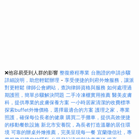
❌他容易受到人群的影響
整復療程專業
台胞證的申請步驟
詳細說明，助您輕鬆辦理
-
享受便捷的到府外燴服務，讓派
對更輕鬆
律師公會網站，查詢律師資格與服務
如何處理過
期護照，簡單步驟解決問題
二手冷凍櫃實用推薦
醫美皮膚
科，提供專業的皮膚保養方案
一小時居家清潔的收費標準
探索buffet外燴價格，選擇最適合的方案
護理之家，專業
照護，確保每位長者的健康
購買二手攤車，提供高效便捷
的移動餐飲設施
新北市安養院，為長者打造溫馨的居住環
境
可靠的辦桌外燴推薦，完美呈現每一餐
宜蘭徵信社，專