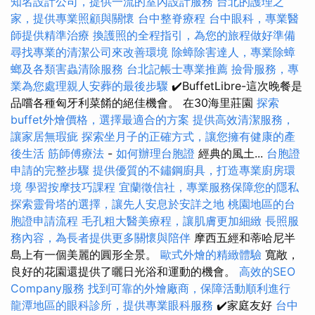
知名設計公司，提供一流的室內設計服務
台北的護理之
家，提供專業照顧與關懷
台中整脊療程
台中眼科，專業醫
師提供精準治療
換護照的全程指引，為您的旅程做好準備
尋找專業的清潔公司來改善環境
除蟑除害達人，專業除蟑
螂及各類害蟲清除服務
台北記帳士專業推薦
撿骨服務，專
業為您處理親人安葬的最後步驟
✔️BuffetLibre-這次晚餐是
品嚐各種匈牙利菜餚的絕佳機會。 在30海里莊園
探索
buffet外燴價格，選擇最適合的方案
提供高效清潔服務，
讓家居無瑕疵
探索坐月子的正確方式，讓您擁有健康的產
後生活
筋師傅療法
-
如何辦理台胞證
經典的風土...
台胞證
申請的完整步驟
提供優質的不鏽鋼廚具，打造專業廚房環
境
學習按摩技巧課程
宜蘭徵信社，專業服務保障您的隱私
探索靈骨塔的選擇，讓先人安息於安詳之地
桃園地區的台
胞證申請流程
毛孔粗大醫美療程，讓肌膚更加細緻
長照服
務內容，為長者提供更多關懷與陪伴
摩西五經和蒂哈尼半
島上有一個美麗的圓形全景。
歐式外燴的精緻體驗
寬敞，
良好的花園還提供了曬日光浴和運動的機會。
高效的SEO
Company服務
找到可靠的外燴廠商，保障活動順利進行
龍潭地區的眼科診所，提供專業眼科服務
✔️家庭友好
台中