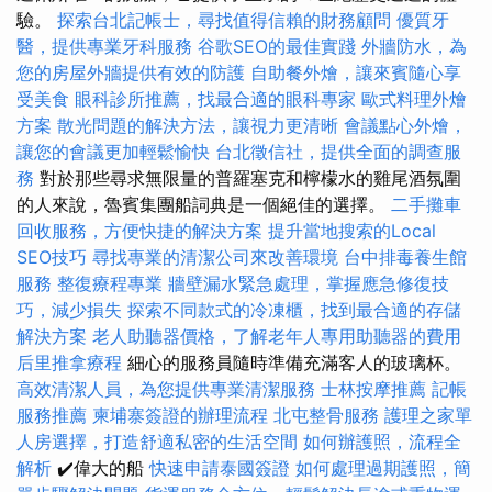
驗。
探索台北記帳士，尋找值得信賴的財務顧問
優質牙
醫，提供專業牙科服務
谷歌SEO的最佳實踐
外牆防水，為
您的房屋外牆提供有效的防護
自助餐外燴，讓來賓隨心享
受美食
眼科診所推薦，找最合適的眼科專家
歐式料理外燴
方案
散光問題的解決方法，讓視力更清晰
會議點心外燴，
讓您的會議更加輕鬆愉快
台北徵信社，提供全面的調查服
務
對於那些尋求無限量的普羅塞克和檸檬水的雞尾酒氛圍
的人來說，魯賓集團船詞典是一個絕佳的選擇。
二手攤車
回收服務，方便快捷的解決方案
提升當地搜索的Local
SEO技巧
尋找專業的清潔公司來改善環境
台中排毒養生館
服務
整復療程專業
牆壁漏水緊急處理，掌握應急修復技
巧，減少損失
探索不同款式的冷凍櫃，找到最合適的存儲
解決方案
老人助聽器價格，了解老年人專用助聽器的費用
后里推拿療程
細心的服務員隨時準備充滿客人的玻璃杯。
高效清潔人員，為您提供專業清潔服務
士林按摩推薦
記帳
服務推薦
柬埔寨簽證的辦理流程
北屯整骨服務
護理之家單
人房選擇，打造舒適私密的生活空間
如何辦護照，流程全
解析
✔️偉大的船
快速申請泰國簽證
如何處理過期護照，簡