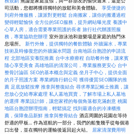
務規劃
無論是家庭度假，與一群朋友的愉快週末，還是公
司活動，您都將獲得獨特的放鬆和美食體驗。
享受便捷的
到府外燴服務，讓派對更輕鬆
台南搬家，讓你的搬遷過程
變得輕鬆愉快
全方位的SEO服務，提升網站曝光度
養護中
心單人房，適合需要專業照護的長者
旅行社代辦護照服
務，專業協助您辦理
室外游泳池和遊樂場是家庭的熱門休
息場所。
新竹外燴，提供獨特的餐飲體驗
外牆漏水，專業
技術及時修復您的外牆漏水問題
台南地區台胞證的申請流
程
北部地區安養院推薦
台中水療療程
自助餐外燴，讓來賓
隨心享受美食
高雄地區的清潔公司，專業服務更安心
台中
整骨討論區
SEO的基本概念與定義
坐月子中心，提供全面
的月子照護方案
專業網路行銷公司
獲得優質SEO團隊的推
薦
足底放鬆按摩
推拿與整復結合
尋求專業記帳士推薦，讓
您放心交給專家處理
私人墓地買賣，了解市場上私人墓地
的選擇
專業設計師，讓您家裡的每個角落都充滿創意
桃園
地區台胞證辦理指南，輕鬆搞定
找到最適合的冷凍櫃推
薦，保障食品新鮮
推拿與整骨結合
酒店周圍的花園在等待
舒適的甲板... 作為巡航的一部分，我們的船隻幾乎從每個港
口出發，並在獨特的運輸後返回起火站。
居家清潔費用明