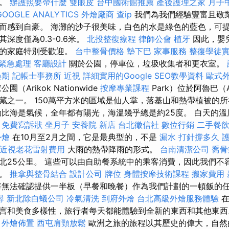
聲。
辦護照要帶什麼
雙眼皮
台中國術館推薦
產後護理之家 月子
GOOGLE ANALYTICS
外燴廠商
查ip
我們為我們經驗豐富且敬
而感到自豪。 海灘的沙子很美味，白色的水是綠色的藍色，可
深度僅為0.3-0.6米。
北投整復療程
律師公會
植牙
因此，嬰
浴的家庭特別受歡迎。
台中整骨價格
墊下巴
家事服務
整復學徒
 緊急處理
客廳設計
關於公園，停車位，垃圾收集者和更衣室。
過期
記帳士事務所
近視
詳細實用的Google SEO教學資料
歐式
（Arikok Nationwide
按摩專業課程
Park）位於阿魯巴（
藏之一。 150萬平方米的區域是仙人掌，落基山和熱帶植被的
勒比海是氣候，全年都有陽光，海溫幾乎總是約25度。 白天的溫
。
免費寫訴狀
坐月子
安養院 新店
台北徵信社
數位行銷
二手餐
外燴
在10月至2月之間，它是最典型的，不是
漏水 打針撐多久
近視老花雷射費用
大雨的熱帶降雨的形式。
台南清潔公司
喬骨
北25公里。 這些可以由自助餐系統中的乘客消費，因此我們不
擇。
推拿與整骨結合
設計公司
牌位
身體按摩技術課程
搬家費用
無法確認提供一半板（早餐和晚餐）作為我們計劃的一頓飯的
尋
新北除白蟻公司
冷氣清洗
到府外燴
台北高級外燴服務體驗
言和美食多樣性，旅行者每天都能體驗到全新的東西和其他東
外燴佈置
西屯肩頸放鬆
歐洲之旅的旅程以其歷史的偉大，自然