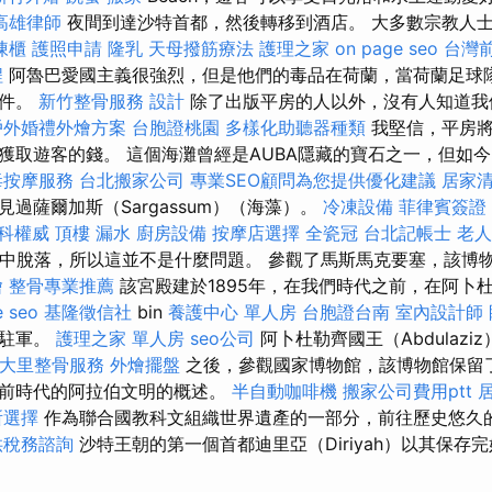
高雄律師
夜間到達沙特首都，然後轉移到酒店。 大多數宗教人
凍櫃
護照申請
隆乳
天母撥筋療法
護理之家
on page seo
台灣
程
阿魯巴愛國主義很強烈，但是他們的毒品在荷蘭，當荷蘭足球
千件。
新竹整骨服務
設計
除了出版平房的人以外，沒有人知道我
戶外婚禮外燴方案
台胞證桃園
多樣化助聽器種類
我堅信，平房將
獲取遊客的錢。 這個海灘曾經是AUBA隱藏的寶石之一，但如
毒按摩服務
台北搬家公司
專業SEO顧問為您提供優化建議
居家
過薩爾加斯（Sargassum）（海藻）。
冷凍設備
菲律賓簽證
科權威
頂樓 漏水
廚房設備
按摩店選擇
全瓷冠
台北記帳士
老人
流中脫落，所以這並不是什麼問題。 參觀了馬斯馬克要塞，該博
燴
整骨專業推薦
該宮殿建於1895年，在我們時代之前，在阿卜杜
e seo
基隆徵信社
bin
養護中心 單人房
台胞證台南
室內設計師
事駐軍。
護理之家 單人房
seo公司
阿卜杜勒齊國王（Abdulazi
大里整骨服務
外燴擺盤
之後，參觀國家博物館，該博物館保留
史前時代的阿拉伯文明的概述。
半自動咖啡機
搬家公司費用ptt
所選擇
作為聯合國教科文組織世界遺產的一部分，前往歷史悠久的Tu
供稅務諮詢
沙特王朝的第一個首都迪里亞（Diriyah）以其保存完