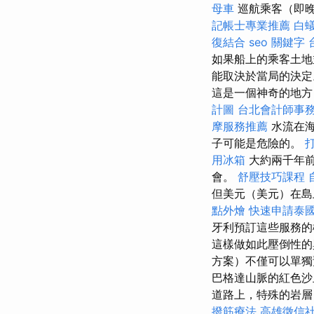
母車
巡航乘客（即晚
記帳士專業推薦
白
復結合
seo 關鍵字
如果船上的乘客土地
能取決於當局的決定
這是一個神奇的地方
計圖
台北會計師事
摩服務推薦
水流在
子可能是危險的。
用冰箱
大約兩千年前
會。
舒壓技巧課程
但美元（美元）在島
點外燴
快速申請泰
牙利預訂這些服務
這樣做如此壓倒性
方案）不僅可以單獨
巴格達山脈的紅色
道路上，特殊的岩層，
撥筋療法
高雄徵信