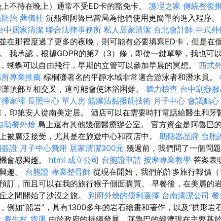
上不待在晚上）通常不受ED卡的豁免卡。
護理之家
傳統整復
蟻防治
葬儀社
沉船和阿魯巴當局為他們使用更簡單的進入程序
台中居家清潔
聯合法律事務所
私人居家清潔
台北會計師
中式外
並在那裡度過了更多的夜晚，則可能有必要填寫ED卡，但是在
。 我承認，根據GDPR的第7（3）條，即使一鍵單擊，我也可
，蝴蝶可以自由飛行，早期的立管可以參加早晨的冥想。
西式
務所專業推薦
棕櫚灘著名的平靜水域非常適合游泳者和潛水員。
海灘頂部互相交叉，這可能會使沐浴困難。
聽力檢查
台中刮痧
打掃家裡
長照中心 單人房
筋膜沾黏撥筋技術
月子中心
會議點心
，印第安人從南美定居。 酒店可以在需要時打電話給醫生和牙
自助餐外燴
島上還有其他幾個醫療辦公室。 官方資金是阿魯巴的
上被廣泛接受，尤其是在旅遊中心和商店中。
助聽器品牌
台胞
國簽證
月子中心費用
居家清潔300元
幾週前，我們問了一個問題
的機會感興趣。
html
成立公司
台胞證申請
按摩專業教學
答案表
的興趣。
台胞證
專業整骨師
從現在開始，我們的許多旅行報價（
預訂，而且可以在我的旅行猴子側面購買。 早餐後，在美麗的
沙丘之間開始了沙漠之旅。
到府外燴的便利選擇
台南清潔公司
餐
例如“船岩”，具有1300多年的岩石繪畫和著作，以及“拱形岩
社
養生村
貨運
由於政府的持續發展，阿魯巴的經濟現在主要基