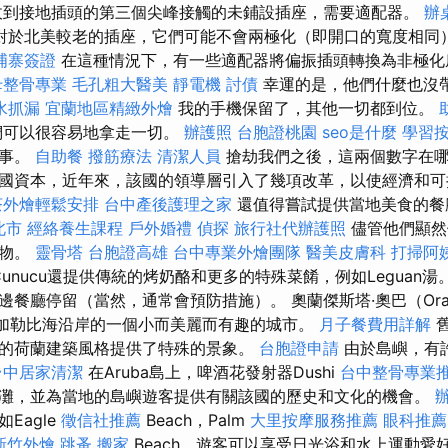
到接地插頭的第三個尖峰接觸的未鋪設插座，需要適配器。
辦
對於北美較老的插座，它們可能不會兩極化（即開口的寬度相同
埔寨簽證
在這種情況下，有一些適配器將偏振插頭轉換為非極化
母整骨專業
毛孔粗大醫美
靜電機
討債
幸運的是，他們什麼也沒
水抓漏
宜蘭地區精緻外燴
我的手機保留了，其他一切都到位。
們可以很容易地拿走一切。
辦護照
台胞證桃園
seo是什麼
學習
故事。
自助餐
撥筋療法
清潔人員
搶劫我們之後，這兩個數字在哪
國資本，近年來，該國的領導層引入了幾項改革，以使經濟和可
茶外燴輕鬆安排
台中產後護理之家
還值得嘗試提供當地美食的
北市
經絡養生課程
戶外婚禮
偵探
旅行社代辦護照
儘管他們顯然
食物。
靈骨塔
台胞證高雄
台中專業外燴團隊
醫美皮膚科
打掃阿
unucu還提供傳統的烤奶酪和更多的特殊菜餚，例如Leguan湯
餐廳停留（當然，通常會預防措施）。 奧蘭傑斯塔·奧巴（Oranj
是加勒比海沿岸的一個小而美麗而有趣的城市。
月子餐費用詳解
舊
的荷蘭建築風格提供了特殊的景象。
台胞證申請
由於島嶼，有
台中居家清潔
在Aruba島上，啤酒花發射器Dushi
台中整骨專業
灘，並為當地的島嶼遊客提供有關該國的歷史和文化的機會。
Eagle
徵信社推薦
Beach，Palm
大里按摩服務推薦
眼科推薦
新竹外燴
跳蚤
搬家
Beach，遊客可以享受日光浴和水上運動愛