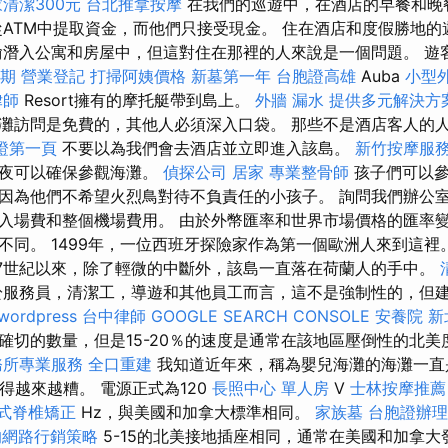
清潔300元
台北推拿按摩
在我們的巡遊中，在酒店的早餐和晚
從ATM中提取資金，而他們只接受現金。 住在酒店和度假勝地
偷潛入公寓和房屋中，但這對住在那裡的人來說是一個問題。 遊
期
營業登記
打掃阿姨價格
新墓第一年
台胞證高雄
Auba
小型
律師
Resort擁有的摩托艇帶到島上。
外牆 漏水
提供多元解決方
灘訪問是免費的，其他人必須深入口袋。 那些不是酒店客人的
保證第一頁
不要以為我們會去酒店並立即進入該島。
新竹按摩服
之夜可以確保參觀海灘。
偵探公司
居家
專業整骨師
孩子們可以參
因為他們不希望火烈鳥對待不負責任的小孩子。 詢問我們辦公
入場費和整個機場費用。 由於外幣匯率和世界市場價格的匯率
不同。 1499年，一位西班牙探險家作為第一個歐洲人來到這裡
7世紀以來，除了輕微的中斷外，該島一直落在荷蘭人的手中。
於服務員，清潔工，導遊和其他員工而言，這不是強制性的，但
wordpress
台中律師
GOOGLE SEARCH CONSOLE
安養院 新
確切的數量，但是15-20％的速度是通常在該地區壓倒性的北
務所專業服務
全口重建
我知道近年來，稱為嬰兒海灘的海灘一直
得越來越糟。 電源正式為120
長照中心 單人房
V
士林按摩推薦
式脊椎矯正
Hz，與美國和加拿大標準相同。
家族墓
台胞證辦理
的網路行銷策略
5-15的北美接地插座相同，通常在美國和加拿