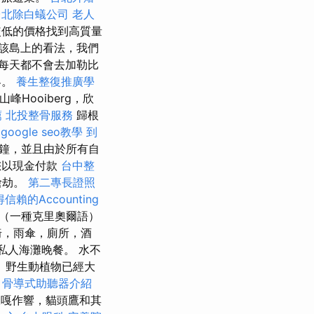
台北除白蟻公司
老人
較低的價格找到高質量
該島上的看法，我們
每天都不會去加勒比
客。
養生整復推廣學
峰Hooiberg，欣
薦
北投整骨服務
歸根
google seo教學
到
分鐘，並且由於所有自
以現金付款
台中整
搶劫。
第二專長證照
信賴的Accounting
（一種克里奧爾語）
椅，雨傘，廁所，酒
私人海灘晚餐。 水不
 野生動植物已經大
。
骨導式助聽器介紹
嘎作響，貓頭鷹和其