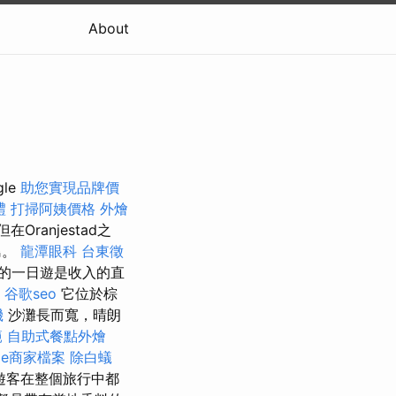
About
le
助您實現品牌價
禮
打掃阿姨價格
外燴
Oranjestad之
島。
龍潭眼科
台東徵
的一日遊是收入的直
谷歌seo
它位於棕
機
沙灘長而寬，晴朗
範
自助式餐點外燴
gle商家檔案
除白蟻
遊客在整個旅行中都