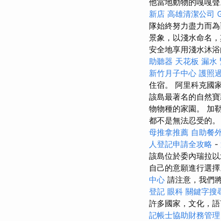
他當地動物的嘎嘎
新店
高雄清潔公司
隊始終努力盡力而為
景象，以淺水命名，其
安全地享用淺水沐
助聽器
天花板 漏水
新竹月子中心
護照
住宿。 阿里科克國家公園
該島最著名的自然寶
物物種的家園。 加
都不是無法忍受的
母推拿推薦
自助餐
人登記申請全攻略
-
該島位於委內瑞拉以
自己的意願進行選
中心
請注意，我們將
登記
眼科
關鍵字搜
許多國家，文化，語
記帳士協助財務管理