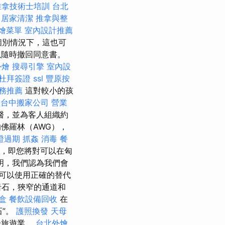
推拿技術士培訓
台北
。
居家清潔
推拿與整
燴菜單
室內設計推薦
個別情況下，這也可
以隨時撤回同意書。
外燴
搜尋引擎
室內設
杜拜簽證
ssl
豐原按
服務推薦
這對較小的孩
台中搬家公司
營業
醫，並為客人組織約
佛羅林（AWG），
證過期
抓姦
消毒
餐
，即您將對可以在匈
明，我們認為我們會
可以使用正確的替代
岩石，狹窄的通道和
盒
餐飲設備回收
在
石”。
護照換發
天母
於旅遊業。
台北外燴