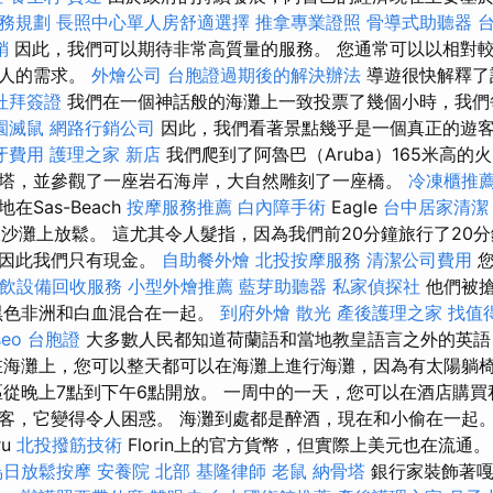
務規劃
長照中心單人房舒適選擇
推拿專業證照
骨導式助聽器
銷
因此，我們可以期待非常高質量的服務。 您通常可以以相對
地人的需求。
外燴公司
台胞證過期後的解決辦法
導遊很快解釋了
杜拜簽證
我們在一個神話般的海灘上一致投票了幾個小時，我們
園滅鼠
網路行銷公司
因此，我們看著景點幾乎是一個真正的遊
牙費用
護理之家 新店
我們爬到了阿魯巴（Aruba）165米高的火山
塔，並參觀了一座岩石海岸，大自然雕刻了一座橋。
冷凍櫃推
Sas-Beach
按摩服務推薦
白內障手術
Eagle
台中居家清潔
柔軟沙灘上放鬆。 這尤其令人髮指，因為我們前20分鐘旅行了20
，因此我們只有現金。
自助餐外燴
北投按摩服務
清潔公司費用
您
飲設備回收服務
小型外燴推薦
藍芽助聽器
私家偵探社
他們被
黑色非洲和白血混合在一起。
到府外燴
散光
產後護理之家
找值得
eo
台胞證
大多數人民都知道荷蘭語和當地教皇語言之外的英語
在海灘上，您可以整天都可以在海灘上進行海灘，因為有太陽躺
區從晚上7點到下午6點開放。 一周中的一天，您可以在酒店購買
客，它變得令人困惑。 海灘到處都是醉酒，現在和小偷在一起。
ru
北投撥筋技術
Florin上的官方貨幣，但實際上美元也在流通
烏日放鬆按摩
安養院 北部
基隆律師
老鼠
納骨塔
銀行家裝飾著嘎