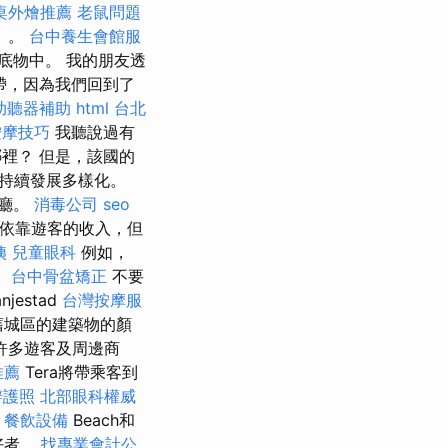
桌外燴推薦
老鼠問題
）。
台中養生會館服
底物中。 我的朋友透
帶，因為我們回到了
助聽器補助
html
台北
按摩技巧
我聽說過有
裡？ 但是，該國的
持續發展多樣化。
餐廳。
消毒公司
seo
依靠遊客的收入，但
姨
兒童眼科
例如，
。
台中骨盆矯正
不要
estad
台灣按摩服
城區的建築物的顏
許多遊客及周邊商
推薦
Tera將帶乘客到
辦護照
北部眼科權威
餐飲設備
Beach和
好者。
找專業會計公