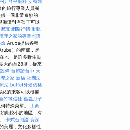
中心
台中眼科
安養院
業的旅行專業人員團
提供一個非常奇妙的
兒海灘對有孩子可以
實習班
網路行銷
重聽
護理之家的專業照護
外燴
Aruba提供各種
Aruba）的南部，是
所在地，是許多野生動
度大約為28度，從來
飲設備
台胞證台中
天
護理之家 新店
社團法
療法
buffet外燴價格
容忍的乘客可以根據
新竹徵信社
嘉義月子
任何特殊菜單。
工商
在如此較小的地區，有
西。
卡式台胞證
資深
的美麗，文化多樣性