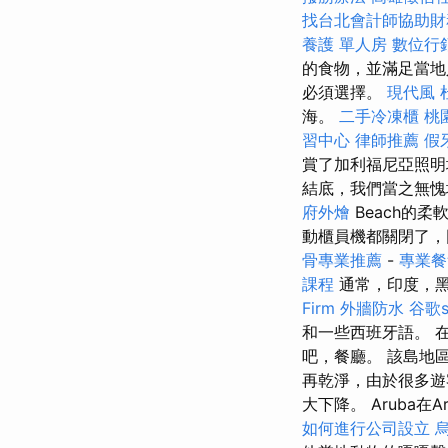
找台北會計師協助財
養護 單人房
數位行
的食物，並滿足當
必須選擇。
現代風
海。
二手冷凍櫃
桃
習中心
律師推薦
假
賞了加利福尼亞照明
結底，我們當之無愧地在
府外燴
Beach的
動櫃員機都關閉了
骨專業推薦
-
專業餐
課程
通常，印度，
Firm
外牆防水
谷歌s
和一些西班牙語。 
吧，餐廳。 該島地
再乾淨，由於很多遊
大下降。 Aruba在A
如何進行公司設立