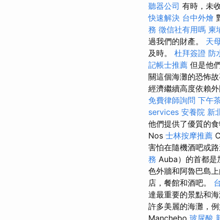
聽器公司
有時，未收
快速解決
台中外燴
務
徵信社有用嗎
柬
過我們的財產。
天
及時。
杜拜簽證
防
記帳士推薦
但是他
關這個海灘的恐怖
經濟繼續高度依賴外
免費律師詢問
下午
services
安養院 新
他們提供了優質的
Nos
士林按摩推薦
C
害怕在隨機酒吧或路邊
務
Auba）的首都
色外牆和阿魯巴島上
店，餐館和酒吧。
達最重要的景點和海
許多美麗的海灘，例如
Manchebo
玻尿酸