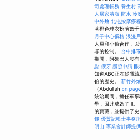
司處理帳務
養生村
人居家清潔
防水
冷
中外燴
北屯按摩療
著橙色球衣扮演數
月子中心價格
浪漫
人員和小偷合作，以
罪的控制。
台中排
期間，阿魯巴人沒有見
點
假牙
護照申請
眼
知道ABC正在從電
伯的歷史。
新竹外
（Abdullah
on pag
統治期間，擔任軍
壘，因此成為了III。
的寶藏，並提供了
錢
優質記帳士事務
明山
專業會計師提