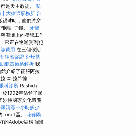
士都是天主教徒。
私
前十大律師事務所
台
隊踢球時，他們將穿
們剛到了錢。
牙醫
與海灘上的餐館工作
今，它正在逐漸受到犯
清潔費用
在三個假期
菲律賓簽證
外燴茶
助聽器價格解析
我
物館介紹了征服阿拉
拉·本·拉希德
眼科診所
Rashid）
z）於1902年佔領了堡
了沙特國家文化遺產
居家清潔一小時多少
raif區。
花葬陽
好的Adobe結構而聞