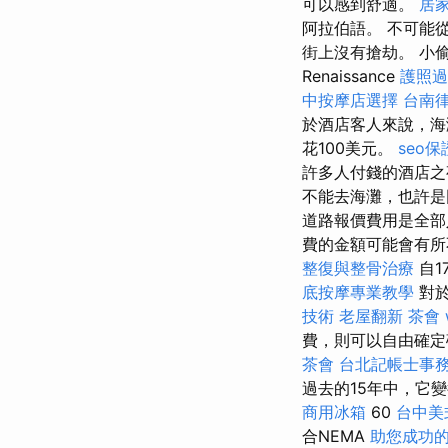
可以感到舒適。
居家
阿拉伯語。 不可能
街上沒有搶劫。 小
Renaissance
護照過
中按摩店選擇
台南
於酒店客人來說，海
花100美元。
seo
許多人付錢的酒店
不能去海灘，也許是
道路報價費用是全部
費的金額可能會有所
整復與整骨治療
自1
底按摩專業教學
對
技術
老屋翻新
茶會
費，則可以自由確定
茶會
台北記帳士事
過去的15年中，它變
商用冰箱
60
台中美
合NEMA
助您成功