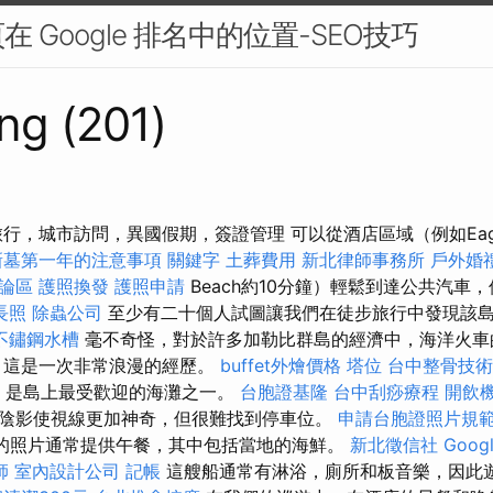
 Google 排名中的位置-SEO技巧
ng (201)
旅行，城市訪問，異國假期，簽證管理 可以從酒店區域（例如Eag
新墓第一年的注意事項
關鍵字
土葬費用
新北律師事務所
戶外婚
討論區
護照換發
護照申請
Beach約10分鐘）輕鬆到達公共汽車，但在
長照
除蟲公司
至少有二十個人試圖讓我們在徒步旅行中發現該
不鏽鋼水槽
毫不奇怪，對於許多加勒比群島的經濟中，海洋火車
 這是一次非常浪漫的經歷。
buffet外燴價格
塔位
台中整骨技術
岸，是島上最受歡迎的海灘之一。
台胞證基隆
台中刮痧療程
開飲
陰影使視線更加神奇，但很難找到停車位。
申請台胞證照片規
期間的照片通常提供午餐，其中包括當地的海鮮。
新北徵信社
Goo
師
室內設計公司
記帳
這艘船通常有淋浴，廁所和板音樂，因此