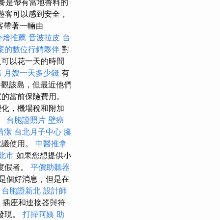
餐是帶有當地香料的
的遊客可以感到安全，
客帶著一輛由
外燴推薦
音波拉皮
台
案的數位行銷夥伴
對
人可以花一天的時間
務
月嫂一天多少錢
有
觀該島，但最近他們
室的當前保險費用。
變化，機場稅和附加
。
台胞證照片
壁癌
清潔
台北月子中心
腳
建議使用。
中醫推拿
北市
如果您想提供小
美度假者。
平價助聽器
是個好消息，但是在
台胞證新北
設計師
插座和連接器與符
大發現。
打掃阿姨
助