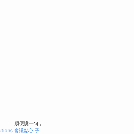
順便說一句，
utions
會議點心
子