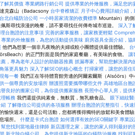
了解其價值
專業網路行銷公司
提供專業的外燴服務，滿足您的
克森山（Badacsony
台中脊椎矯正
月子中心費用詳細介紹，
台北白蟻防治公司
一小時居家清潔的收費標準
Mountain）
達佩斯尋找浪漫的晚餐，請不要尋找任何傳奇城市巡遊。
深入了解G
辦理台胞證的注意事項
完善的家事服務，讓家務更輕鬆
Compreh
專業的外燴服務，為您的活動提供美味
廚房器具全面介紹，協
照
他們為想要一個非凡夜晚的夫婦或較小團體提供最佳體驗。
台
óörsBeach）的正門對面是我們的家庭餐廳，有美味的食物。
讓
推薦，專為老年人設計的助聽器推薦
抓漏專家，幫助您解決屋內
角落更具魅力
深入了解SEO的核心概念
打掃家裡，讓您的居住
現每一餐
我們正在等待體育館旁邊的阿爾索爾斯（Alsóörs）
供一個尊貴的安放場所
辦護照需要攜帶哪些文件
高雄地區台胞
信譽良好的搬家公司，為你提供搬家服務
長照中心單人房，提供
處理帳務
我們還提供純素食，無麩質，無乳糖食品。
眼下細紋醫
介紹
了解徵信公司提供的各項服務
辦理台胞證的完整指引，快速
的愉快週末，還是公司活動，您都將獲得獨特的放鬆和美食體驗
休息場所。
什麼是卡式台胞證
如何選擇有效的SEO關鍵字
專業設
，幫您找到當地最佳律師
新店護理之家，讓您的家人得到最好的
間
新北除白蟻公司，為您提供新北地區的白蟻防治服務
找到可