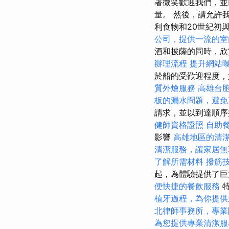
著微笑歡迎我們，並以
量。 然後，請允許
利食物和20世紀初
公司，提供一流的室
酒和披薩的同時，欣
辦理流程
提升網站曝光
於船的受歡迎程度，
質外燴服務
高雄台
板的漏水問題，避免
請求，並以到達順
健師資格證照
自助
影響
高雄地區的清
清潔服務，讓家居無
了解所需材料
撥筋
起，為體驗提供了
便快捷的餐飲服務
特
植牙過程，為你提供
北律師事務所，專業
為您提供專業清潔服