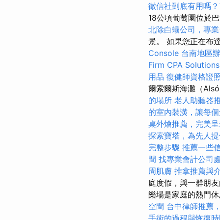
徵信社到底有用嗎？
18公頃葡萄園位於巴達
北除白蟻公司，專業
景。 如果您正在布
Console
台南地區
Firm CPA Solutions
用品
復健師資格證
爾索爾斯海灘（Als
的場所
老人助聽器
的室內裝潢，讓每個
桌外燴推薦，完美呈
探索寶塔，為先人提
完整步驟
推薦一些
間
找專業會計公司
周肌膚
推拿推薦與
庭度假，與一群朋友
樂場是家庭的熱門
空間
台中律師推薦
手術的過程與恢復時