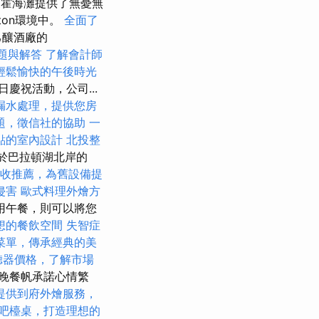
夏霍海灘提供了無憂無
aton環境中。
全面了
己釀酒廠的
題與解答
了解會計師
輕鬆愉快的午後時光
慶祝活動，公司...
漏水處理，提供您房
題，徵信社的協助
一
點的室內設計
北投整
a位於巴拉頓湖北岸的
收推薦，為舊設備提
侵害
歐式料理外燴方
用午餐，則可以將您
想的餐飲空間
失智症
菜單，傳承經典的美
聽器價格，了解市場
晚餐帆承諾心情繁
提供到府外燴服務，
吧檯桌，打造理想的