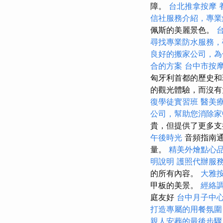
障。
台北推拿按摩
信社服務介紹，專業
佩斯的美麗景色。
尋找專業防水服務，
良好的搬家公司，為
合的方案
台中市按
匈牙利首都的歷史和
的觀光體驗，而沒有
復學徒實習班
醫美
公司，幫助您消除家
貴，但提供了更多
午後時光
音頻指南通
量。
精美外燴點心
明說明
護照代辦服
的所有內容。
大雅
甲板的美景。
經絡
庭友好
台中月子中
打造專屬的用餐氛圍
親人安葬的最後步驟