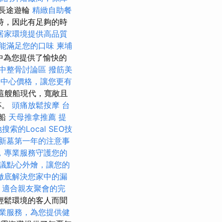
️長途遊輪
精緻自助餐
個小時，因此有足夠的時
居家環境提供高品質
能滿足您的口味
柬埔
觀中為您提供了愉快的
中整骨討論區
撥筋美
子中心價格，讓您更有
這艘船現代，寬敞且
杯。
頭痛放鬆按摩
台
的船
天母推拿推薦
提
搜索的Local SEO技
新墓第一年的注意事
，專業服務守護您的
議點心外燴，讓您的
徹底解決您家中的漏
，適合親友聚會的完
輕鬆環境的客人而聞
業服務，為您提供健