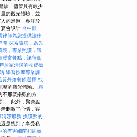
的體驗，儘管具有較少
質量的觀光體驗，並
宜人的巡遊，專注於
- 宴會設計
台中眼
業律師為您提供法律
空間
探索寶塔，為先
養院，專業照護，讓
種豐富餐點，讓每個
時居家清潔的收費標
網站
學習按摩專業課
品質外燴餐飲選擇
找
了完整的觀光體驗。
精
的不那麼樂觀的方
到。 此外，聚會點
逐漸刺激了心情，客
家清潔服務
換護照的
我還是找到了享受私
中的有害細菌和病毒