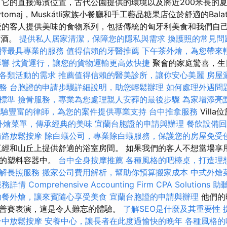
它的直接海濱位置，古代公園提供的環境以及將近200米長的
sonytomaj，Muskátli家族小餐廳和手工藝品糖果店位於舒適的Bal
的客人提供美味的食物系列，包括傳統的匈牙利美食和我們自
葡萄酒。
提供私人居家清潔，保障您的隱私與需求
換護照的常見問
擇最具專業的服務
值得信賴的牙醫推薦
下午茶外燴，為您帶來
影響
找貨運行，讓您的貨物運輸更高效快捷
聚會的家庭驚喜，生日
各類活動的需求
推薦值得信賴的醫美診所，讓你安心美麗
房屋
務
台胞證的申請步驟詳細說明，助您輕鬆辦理
如何處理外遇問
標準
撿骨服務，專業為您處理親人安葬的最後步驟
為家增添亮
經驗豐富的律師，為您的案件提供專業支持
台中推拿服務
Vill
外燴菜單，傳承經典的美味
宜蘭台胞證的申請與辦理
餐飲設備回
清路放鬆按摩
除白蟻公司，專業除白蟻服務，保護您的房屋免受
五經和山丘上提供舒適的浴室房間。 如果我們的客人不想當場享
定的塑料容器中。
台中全身按摩推薦
各種風格的吧檯桌，打造理
解長照服務
搬家公司費用解析，幫助你預算搬家成本
中式外燴
服務詳情
Comprehensive Accounting Firm CPA Solutions
助
助餐外燴，讓來賓隨心享受美食
宜蘭台胞證的申請與辦理
他們的
普賽表演，這是令人難忘的體驗。
了解SEO是什麼及其重要性
台中放鬆按摩
安養中心，讓長者在此度過愉快的晚年
各種風格的