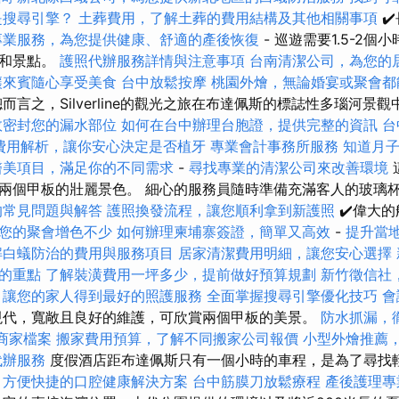
是搜尋引擎？
土葬費用，了解土葬的費用結構及其他相關事項
✔
專業服務，為您提供健康、舒適的產後恢復
- 巡遊需要1.5-2
酒和景點。
護照代辦服務詳情與注意事項
台南清潔公司，為您的
讓來賓隨心享受美食
台中放鬆按摩
桃園外燴，無論婚宴或聚會都
而言之，Silverline的觀光之旅在布達佩斯的標誌性多瑙河景
效密封您的漏水部位
如何在台中辦理台胞證，提供完整的資訊
台
費用解析，讓你安心決定是否植牙
專業會計事務所服務
知道月
醫美項目，滿足你的不同需求
-
尋找專業的清潔公司來改善環境
兩個甲板的壯麗景色。 細心的服務員隨時準備充滿客人的玻璃
的常見問題與解答
護照換發流程，讓您順利拿到新護照
✔️偉大
您的聚會增色不少
如何辦理柬埔寨簽證，簡單又高效
-
提升當地
解白蟻防治的費用與服務項目
居家清潔費用明細，讓您安心選擇
的重點
了解裝潢費用一坪多少，提前做好預算規劃
新竹徵信社
，讓您的家人得到最好的照護服務
全面掌握搜尋引擎優化技巧
會
代，寬敞且良好的維護，可欣賞兩個甲板的美景。
防水抓漏，
e商家檔案
搬家費用預算，了解不同搬家公司報價
小型外燴推薦
代辦服務
度假酒店距布達佩斯只有一個小時的車程，是為了尋找
，方便快捷的口腔健康解決方案
台中筋膜刀放鬆療程
產後護理專