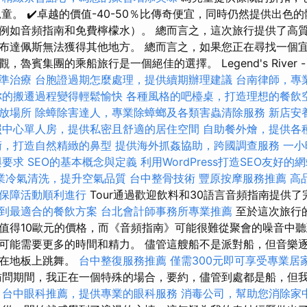
童。 ✔️卓越的價值-40-50％比傳奇便宜，同時仍然提供出色
例如音頻指南和免費檸檬水）。 總而言之，這次旅行提供了高
布達佩斯無法獲得其他地方。 總而言之，如果您正在尋找一個
魯賓集團的乘船旅行是一個絕佳的選擇。 Legend's River 
準治療
台胞證過期怎麼處理，提供續期辦理建議
台南律師，專
你的搬遷過程變得輕鬆愉快
各種風格的吧檯桌，打造理想的餐飲
放場所
除蟑除害達人，專業除蟑螂及各類害蟲清除服務
新店安
照中心單人房，提供私密且舒適的居住空間
自助餐外燴，提供各
術，打造自然精緻的鼻型
提供海外抓姦協助，跨國調查服務
一小
與要求
SEO的基本概念與定義
利用WordPress打造SEO友好的
業冷氣清洗，提升空氣品質
台中整骨技術
豐原按摩服務推薦
高
保障活動順利進行
Tour通過歡迎飲料和30語言音頻指南提供
到最適合的餐飲方案
台北會計師事務所專業推薦
至於這次旅行
值得10歐元的價格，而《音頻指南》可能很難從聚會的噪音中聽
可能需要更多的時間和精力。 儘管這艘船不是派對船，但音樂
是在地板上跳舞。
台中整復服務推薦
僅需300元即可享受專業居
問期間，我正在一個特殊的場合，要約，儘管到處都是船，但
。
台中眼科推薦，提供專業的眼科服務
消毒公司，幫助您消除家