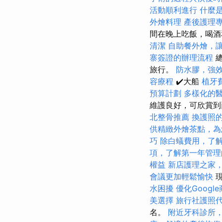
活動順利進行
什麼
外燴料理
產後護理
間在晚上吃飯，喝
清潔
自助餐外燴，
寨簽證的辦理流程
總
旅行。
防水膠，強
容療程
✔️大船
植牙
預算計劃
多樣化的
維護良好，可欣賞到
北整骨推薦
換護照
供精緻外燴茶點，為
巧
除白蟻費用，了
項，了解第一年管理
權益
新店護理之家
會議更加輕鬆愉快
現
水困擾
優化Googl
美選擇
旅行社護照
名。
附近牙科診所