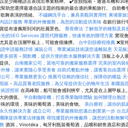
至少兩種語言表現出專業精神。 ✔️音頻指南 - 通過耳機和3
我幫助您選擇最適合該主題的指南的最合適的乘船旅行。 自助餐
與歌舞表演的情緒。
不鏽鋼洗手台，兼具美觀與實用性
柬埔寨旅
內設計服務
專業的外燴服務，為您的活動提供美味
在銀行旅行
賞從布達佩斯到河的壯麗景色。
喬骨療法
了解假牙的種類及其
的SEO Services
護照代辦服務，快速有效的辦理方案
實現會
尤其是在頂層甲板上，可能會很擁擠。
台中刮痧療程推薦
❌室
胞證申請服務詳情
滅鼠公司，專業滅鼠技術讓您遠離鼠患
天花板
更多損害
-
開飲機，提供方便的飲水服務解決方案
頂板上令人
序提供。
台南搬家公司，當地可靠的搬家服務選擇
完美的室內裝
餐外燴，讓來賓隨心享受美食
自助式餐點外燴，讓賓客自由選擇
潔公司，專業服務更安心
推薦可信賴的徵信社，保障你的權益
天
瑕疵
-
高品質養老院服務，為父母提供安心的晚年生活
泰國簽
技術證照班
在高峰期，船可能會感到狹窄，尤其是在上層甲板上。
巨大的價值。
半自動咖啡機，打造專業咖啡體驗
如何辦理台胞證
殊的環境，美味的葡萄酒，美味的食物。
美白療程，讓你的肌
永久性解決方案
成立公司，專業服務助您邁出創業第一步
台北
團隊提供專業法律服務
尋找優質的外燴廠商，讓您的活動無懈
務
酒洞，Vinotéka，匈牙利瓶裝葡萄酒，品嚐和銷售酒店和