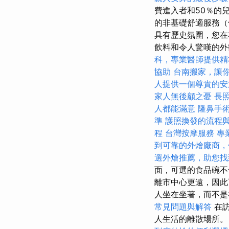
費進入者和50％的兒
的非基礎舒適服務（
具有歷史氛圍，您在
飲料和令人驚嘆的外觀，
科，專業醫師提供精
協助
台南搬家，讓
人提供一個尊貴的安
家人無後顧之憂
長
人都能滿意
隆鼻手
準
護照換發的流程
程
台灣按摩服務
專
到可靠的外燴廠商，
選外燴推薦，助您找
面，可選的食品碗不
離市中心更遠，因此
人坐在坐著，而不
常見問題與解答
在訪
人生活的離散場所