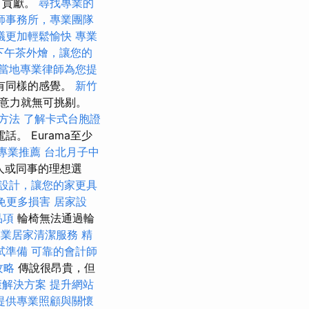
了貢獻。
尋找專業的
師事務所，專業團隊
議更加輕鬆愉快
專業
下午茶外燴，讓您的
當地專業律師為您提
有同樣的感覺。
新竹
意力就無可挑剔。
方法
了解卡式台胞證
。 Eurama至少
專業推薦
台北月子中
人或同事的理想選
設計，讓您的家更具
免更多損害
居家設
品項
輪椅無法通過輪
專業居家清潔服務
精
試準備
可靠的會計師
攻略
傳說很昂貴，但
康解決方案
提升網站
提供專業照顧與關懷