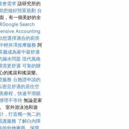
宴會需求
該研究所的
助您做好預算規劃
台
的側面，有一個美妙的全
oogle Search
ensive Accounting
助您選擇適合的廚房
中輕井澤按摩服務
阿
客廳成為家中最舒適
的漏水問題
現代風格
環境更舒適
可靠的辦
中心的搖滾和搖滾樂。
證服務
台胞證申請的
私密且舒適的居住空
美療程，快速平滑眼
辦理不等待
無論是家
。 室外游泳池和遊
計，打造獨一無二的
照護服務
了解白內障
靠的外燴廠商，保障