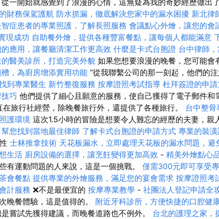
擇
從一開始就感覺到了浪漫的心情，這無疑為我的奇妙經歷做出
的財務保駕護航
防水抓漏，徹底解決您家中的漏水困擾
新北律
失智症患者的專業照護，了解長照服務
會議點心外燴，讓您的會
你實現成功
自助餐外燴，提供各種豐富餐點，讓每個人都能滿意
機的應用，讓餐廳清潔工作更高效
什麼是卡式台胞證
台中律師，
業的醫美診所，打造完美外貌
如果您想要浪漫的晚餐，您可能會
碗槽，為廚房增添實用功能
“從我聯繫公司的那一刻起，他們的注
找到專業醫生
新竹整復服務
按摩證照考試指導
杜拜簽證的申請
摩技巧
他們提供了細心且願意的服務，使自己獲得了電子郵件和電話
一直在旅行社經營，除晚餐旅行外，還提供了各種旅行。
台中整骨
照護環境
這次1.5小時的冒險是想要令人難忘的經歷的夫妻，親
，幫您找到當地最佳律師
了解卡式台胞證的申請方式
專業的裝潢
問性
士林推拿技術
天花板漏水，立即處理天花板的漏水問題，避
想生活
廚房設備的選擇，讓烹飪變得更加高效
-
精美外燴點心
些有運動問題的人來說，這是一個挑戰。
僅需300元即可享受
茶會餐點
提供專業的外燴服務，滿足您的宴會需求
按摩證照考
會計服務
❌不是最便宜的
按摩專業教學
-
社團法人登記申請全
一次晚餐體驗，這是值得的。
附近牙科診所，方便快捷的口腔健
是嘗試先獲得建議，而晚餐道路也不例外。
台北的護理之家，