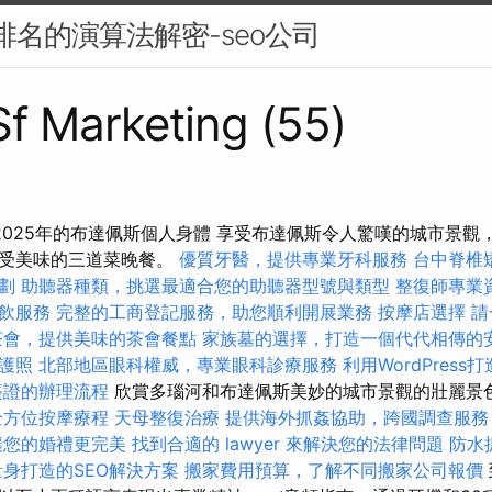
搜尋排名的演算法解密-seo公司
 Sf Marketing (55)
2025年的布達佩斯個人身體 享受布達佩斯令人驚嘆的城市景觀
享受美味的三道菜晚餐。
優質牙醫，提供專業牙科服務
台中脊椎
劃
助聽器種類，挑選最適合您的助聽器型號與類型
整復師專業
飲服務
完整的工商登記服務，助您順利開展業務
按摩店選擇
請
茶會，提供美味的茶會餐點
家族墓的選擇，打造一個代代相傳的
護照
北部地區眼科權威，專業眼科診療服務
利用WordPress
簽證的辦理流程
欣賞多瑙河和布達佩斯美妙的城市景觀的壯麗景
全方位按摩療程
天母整復治療
提供海外抓姦協助，跨國調查服務
讓您的婚禮更完美
找到合適的 lawyer 來解決您的法律問題
防水
身打造的SEO解決方案
搬家費用預算，了解不同搬家公司報價