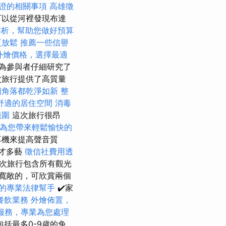
證的相關事項
高雄徵
可以從河裡發現布達
解析，幫助您做好預算
更放鬆
推薦一些信譽
et外燴價格，選擇最適
為參與者仔細研究了
次旅行提供了高質量
個角落都乾淨如新
整
舒適的居住空間
消毒
範圍
這次旅行很昂
為您帶來輕鬆愉快的
耳機來提高聲音質
多才多藝
徵信社費用透
次旅行包含所有觀光
寬敞的，可欣賞兩個
的專業法律幫手
✔️家
餐飲業務
外燴佈置，
服務，專業為您處理
括最多0-9歲的免