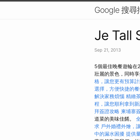
Google 
Je Tall
Sep 21, 2013
5個最佳晚餐遊輪在
壯麗的景色，同時
格，讓您更有預算計
選擇，方便快捷的餐
解決家務煩惱
精緻
程，讓您順利拿到新
拜簽證攻略
柬埔寨
道菜的美味佳餚。
求
戶外婚禮外燴，
中的漏水困擾
提供量