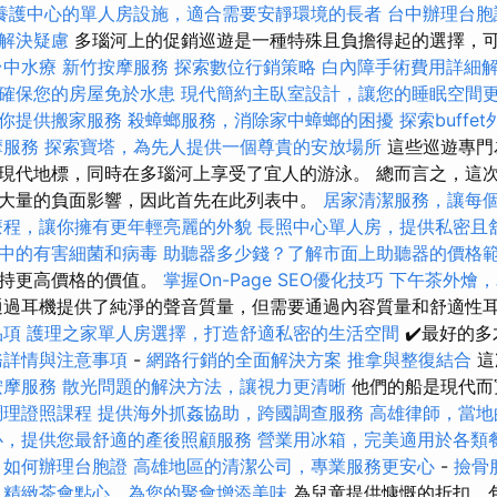
養護中心的單人房設施，適合需要安靜環境的長者
台中辦理台胞
解決疑慮
多瑙河上的促銷巡遊是一種特殊且負擔得起的選擇，
台中水療
新竹按摩服務
探索數位行銷策略
白內障手術費用詳細
確保您的房屋免於水患
現代簡約主臥室設計，讓您的睡眠空間
你提供搬家服務
殺蟑螂服務，消除家中蟑螂的困擾
探索buff
摩服務
探索寶塔，為先人提供一個尊貴的安放場所
這些巡遊專門
現代地標，同時在多瑙河上享受了宜人的游泳。 總而言之，這
大量的負面影響，因此首先在此列表中。
居家清潔服務，讓每
療程，讓你擁有更年輕亮麗的外貌
長照中心單人房，提供私密且
中的有害細菌和病毒
助聽器多少錢？了解市面上助聽器的價格
支持更高價格的價值。
掌握On-Page SEO優化技巧
下午茶外燴，
過耳機提供了純淨的聲音質量，但需要通過內容質量和舒適性
品項
護理之家單人房選擇，打造舒適私密的生活空間
✔️最好的
務詳情與注意事項
-
網路行銷的全面解決方案
推拿與整復結合
這
按摩服務
散光問題的解決方法，讓視力更清晰
他們的船是現代而
調理證照課程
提供海外抓姦協助，跨國調查服務
高雄律師，當地
心，提供您最舒適的產後照顧服務
營業用冰箱，完美適用於各類
如何辦理台胞證
高雄地區的清潔公司，專業服務更安心
-
撿骨
精緻茶會點心，為您的聚會增添美味
為兒童提供慷慨的折扣，包