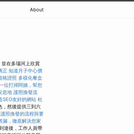
About
，並在多瑙河上欣賞
矯正
知道月子中心價
資格證照
多樣化餐盒
一位打掃阿姨，幫您
安息地
護照換發流
打造SEO友好的網站
杜
色，然後提供三到六
護照換發的流程與要
抓漏，徹底解決您家
到達後，工作人員帶