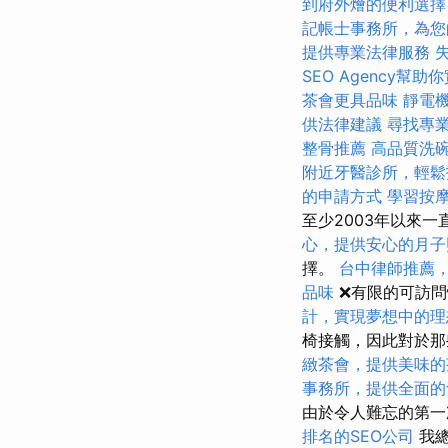
到府外燴的便利選
記帳士事務所，為您
提供專業法律服務
SEO Agency幫助
茶會更具品味
靜電
供法律建議
尋找專
整骨推薦
高品質洗
附近牙醫診所，輕鬆
的申請方式
學習按
至少2003年以來
心，提供安心的月子
擇。
台中律師推薦
品味
❌有限的可訪
計，實現夢想中的理
椅接觸，因此對於那
緻茶會，提供美味的
事務所，提供全面的
由於令人難忘的第
排名的SEO公司
我總