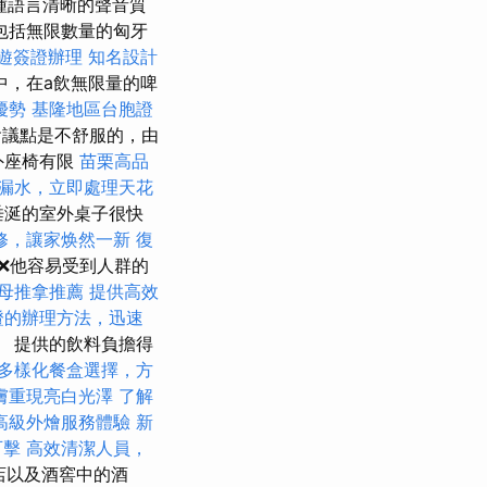
0種語言清晰的聲音質
包括無限數量的匈牙
遊簽證辦理
知名設計
中，在a飲無限量的啤
優勢
基隆地區台胞證
議點是不舒服的，由
外座椅有限
苗栗高品
漏水，立即處理天花
垂涎的室外桌子很快
修，讓家焕然一新
復
❌他容易受到人群的
母推拿推薦
提供高效
證的辦理方法，迅速
 提供的飲料負擔得
多樣化餐盒選擇，方
膚重現亮白光澤
了解
高級外燴服務體驗
新
可擊
高效清潔人員，
酒店以及酒窖中的酒