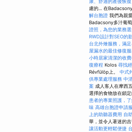
康、舒適的產後恢復
慮的... 在Badac
解台胞證
我們為親愛
Badacsony多汁
證照，為您的業務選
RWD設計對SEO的
台北外燴服務，滿足
屋漏水的最佳修復服
小時居家清潔的收費
復療程
Kolos
尋找
Révfülöp上。
中式
供專業處理服務
中
案
成人客人在摩西
選擇的食物放在鎖
患者的專業照護，了
味
高雄台胞證申請
上的助聽器費用
自
華，並令人著迷的吉
讓活動更輕鬆便捷