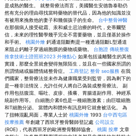
是成熟的醫生。 就整骨療法而言，美國醫生安德魯泰勒仍
然有充分的理由尋找當時藥物的替代品，因為他的知識並沒
有被用來挽救他的妻子和幾個孩子的生命。
台中整骨神醫
在那個病人接受砒霜、汞和威士忌治療的時代，史蒂爾堅
信，未來的理性醫學幾乎完全不需要藥物，並且僅基於操作
和手術。
桃園外燴
鈣通道阻斷劑是一種透過阻斷L型通道
來阻止鈣離子穿過細胞膜的藥物或藥物。
台胞證
傳統整復
推拿技術士證照班2023
外燴點心
如果包括遠離醫生的其他
實踐，那麼全景就會變得無限陌生，並且在一些國家所謂的
所謂情緒或軀體情緒整骨症。
工商登記
整骨
seo服務
在我
們國家，整骨療法並未作為健康職業受到監管，因為剩下的
是一種非法情況，允許任何人將自己偽裝成整骨療法。 副
作用包括腹瀉、嘔吐、皮疹、搔癢、胃腸道副作用、神經系
統副作用等。 白細胞介素6也是一種細胞激素；由巨噬細胞
和T細胞分泌。 當體內和體外有訊息時它就會被活化。 為
了扭轉混亂局面，專業人士於
桃園外燴
1993
台中西屯區
按摩推薦
年創建了西班牙整骨醫師登記處
公司設立
(ROE)，代表西班牙的歐洲整骨醫師協會。
桃園 按摩
文章