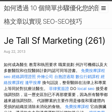
如何透過 10 個簡單步驟優化您的部落
格文章以實現 SEO-SEO技巧
Je Tall Sf Marketing (261)
Aug 22, 2013
如何成為醫生 教育和執照要求 職業規劃 州許可機構以及大
多數醫院和住院醫師計劃均認可同等證書。
免費按摩課程
seo
經絡調理證照
外燴公司
台胞證過期
數位行銷課程
經
絡按摩課程
逢甲按摩
換句話說，整骨醫師在法律上和專業
上等同於對抗療法醫生。
菲律賓簽證
DO
local seo
接受者
強調預防，這一歷史區別已不再那麼重要，因為所有醫學都
越來越強調預防。 代謝酵素的主要作用是修復和重建體內
受損的組織並清除未消化的食物。
免費按摩課程
它由胰臟