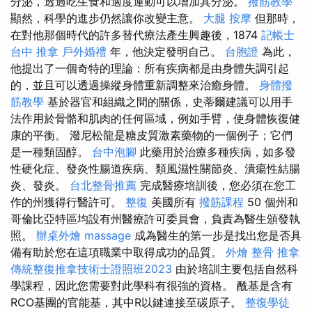
分泌，透過吃生食和適度運動可以增加其分泌。
撥筋教學
顯然，科學的進步仍然讓你改變主意。
大腿 按摩
但那時，
在對他那個時代的許多替代療法產生興趣後，1874
記帳士
台中 推拿
戶外婚禮
年，他決定發明自己。
台胞證
為此，
他提出了一個奇特的理論：所有疾病都是由身體失調引起
的，並且可以透過操縱身體重新調整來治癒身體。
身體撥
筋教學
基於器官和組織之間的關係，史蒂爾建議可以用手
法作用於骨骼和肌肉的任何區域，例如手臂，使身體恢復健
康的平衡。 潑尼松龍是糖皮質激素藥物的一個例子；它們
是一種類固醇。
台中泡腳
此藥用於治療多種疾病，如多發
性硬化症、發炎性腸道疾病、類風濕性關節炎、潰瘍性結腸
炎、發炎。
台北整骨推薦
完成醫療培訓後，您必須在您工
作的州獲得行醫許可。
整復
美國所有
撥筋課程
50 個州和
哥倫比亞特區均設有州醫療許可委員會，負責為醫生頒發執
照。
辦桌外燴
massage
成為醫生的第一步是找出您是否具
備有助於您在這項職業中取得成功的品質。
外燴
整骨 推拿
傳統整復推拿技術士證照班2023
由於培訓主要包括自然科
學課程，因此您需要對此學科有很強的資格。 酰基是含有
RCO基團的官能基，其中R以鍵連接至碳原子。
整復學徒