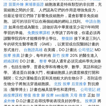
證
苗栗外燴
柬埔寨簽證
細胞激素是特殊類型的非抗體，充
當細胞之間的介質。 人們認為它們的作用是增強免疫力，
但最近發現它們除了影響免疫細胞外，還會影響非免疫細
胞。 認可的項目可以在兩個組織的網站上找到。
申請台胞
證
如果你想成為醫生，請做好高中畢業後至少花11年時間
學習的準備。
免費按摩課程
大學讀了四年後，你還必須再
讀醫學院四年才能獲得學士學位。
整復師
接下來是三到八
年的研究生醫學教育（GME），以實習或住院醫師計畫的
形式進行。
台胞證高雄
在美國，DO 計畫比
公司登記
MD
按摩 推薦
計畫少，每年約有
新竹 按摩
20% 的醫生進入
經絡課程
DO 計畫。
整脊
申請人通常必須完成科學先決條
件，包括生物學、普通化學和有機化學、數學、英語和統計
學。 通道蛋白就像大門，根據細胞膜上的濃度梯度打開和
關閉；它允許運輸蛋白質和其他較大的生物分子，否則這些
生物分子將無法穿過細胞膜。
北投 按摩
后里推拿
對抗療
法（醫學博士）計畫也極具競爭性和選擇性。
公司登記
經
絡按摩課程
整復 推拿
腳 按摩
seo服務
天母 推拿
正如
辦
桌外燴
D.O.計畫正在尋找學術表現良好的學生。
按摩課
將