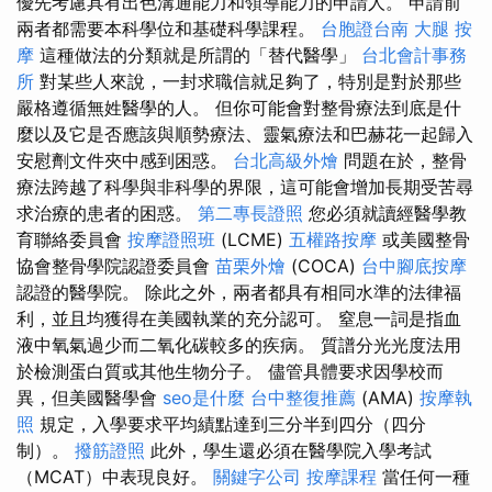
優先考慮具有出色溝通能力和領導能力的申請人。 申請前
兩者都需要本科學位和基礎科學課程。
台胞證台南
大腿 按
摩
這種做法的分類就是所謂的「替代醫學」
台北會計事務
所
對某些人來說，一封求職信就足夠了，特別是對於那些
嚴格遵循無姓醫學的人。 但你可能會對整骨療法到底是什
麼以及它是否應該與順勢療法、靈氣療法和巴赫花一起歸入
安慰劑文件夾中感到困惑。
台北高級外燴
問題在於，整骨
療法跨越了科學與非科學的界限，這可能會增加長期受苦尋
求治療的患者的困惑。
第二專長證照
您必須就讀經醫學教
育聯絡委員會
按摩證照班
(LCME)
五權路按摩
或美國整骨
協會整骨學院認證委員會
苗栗外燴
(COCA)
台中腳底按摩
認證的醫學院。 除此之外，兩者都具有相同水準的法律福
利，並且均獲得在美國執業的充分認可。 窒息一詞是指血
液中氧氣過少而二氧化碳較多的疾病。 質譜分光光度法用
於檢測蛋白質或其他生物分子。 儘管具體要求因學校而
異，但美國醫學會
seo是什麼
台中整復推薦
(AMA)
按摩執
照
規定，入學要求平均績點達到三分半到四分（四分
制）。
撥筋證照
此外，學生還必須在醫學院入學考試
（MCAT）中表現良好。
關鍵字公司
按摩課程
當任何一種