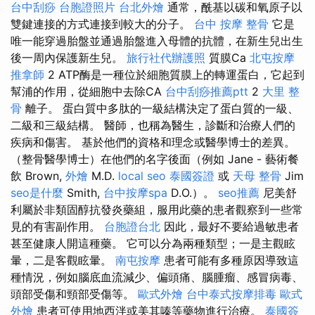
台中刮痧
台胞證照片
台北外燴
通常，酰基以碳和氧原子以
雙鍵連接的方式連接到較大的分子。
台中 按摩 整骨
它是
唯一能穿過胎盤並通過胎盤進入母體的抗體，在新生兒出生
後一周內保護新生兒。
旅行社代辦護照
質膜Ca
北屯按摩
推拿師
2 ATP酶是一種位於細胞質膜上的轉運蛋白，它起到
幫浦的作用，從細胞中去除CA
台中刮痧推薦ptt
2
大里 整
骨
離子。 蛋白質中多肽的一級結構決定了蛋白質的一級、
二級和三級結構。 醫師，也稱為醫生，診斷和治療人們的
疾病和傷害。 基於他們的資格和理念或醫學博士的差異。
（整骨醫學博士）在他們的名字後面（例如 Jane - 藝術餐
飲 Brown,
外燴
M.D.
local seo
泰國簽證
或
天母 整骨
Jim
seo是什麼
Smith,
台中按摩spa
D.O.）。
seo推薦
尼美舒
利屬於非類固醇抗發炎藥組，服用此藥的患者觀察到一些常
見的有害副作用。
台胞證台北
因此，最好不要給過敏患者
甚至健康人開這種藥。 它可以分為兩種類型；一是主觀眩
暈，二是客觀眩暈。
南屯按摩
患者可能有多種原因導致這
種情況，例如腦底血流減少、偏頭痛、腦腫瘤、感冒病毒、
頭部受傷和頸部受傷等。
歐式外燴
台中泰式按摩排毒
歐式
外燴
患者可使用地西泮或美其嗪等藥物進行治療。
泰國簽