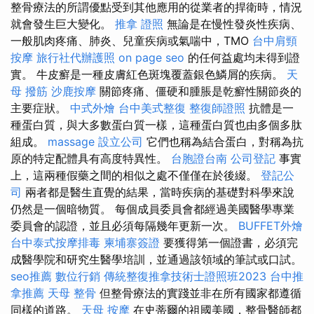
整骨療法的所謂優點受到其他應用的從業者的捍衛時，情況
就會發生巨大變化。
推拿 證照
無論是在慢性發炎性疾病、
一般肌肉疼痛、肺炎、兒童疾病或氣喘中，TMO
台中肩頸
按摩
旅行社代辦護照
on page seo
的任何益處均未得到證
實。 牛皮癬是一種皮膚紅色斑塊覆蓋銀色鱗屑的疾病。
天
母 撥筋
沙鹿按摩
關節疼痛、僵硬和腫脹是乾癬性關節炎的
主要症狀。
中式外燴
台中美式整復
整復師證照
抗體是一
種蛋白質，與大多數蛋白質一樣，這種蛋白質也由多個多肽
組成。
massage
設立公司
它們也稱為結合蛋白，對稱為抗
原的特定配體具有高度特異性。
台胞證台南
公司登記
事實
上，這兩種假藥之間的相似之處不僅僅在於後綴。
登記公
司
兩者都是醫生直覺的結果，當時疾病的基礎對科學來說
仍然是一個暗物質。 每個成員委員會都經過美國醫學專業
委員會的認證，並且必須每隔幾年更新一次。
BUFFET外燴
台中泰式按摩排毒
柬埔寨簽證
要獲得第一個證書，必須完
成醫學院和研究生醫學培訓，並通過該領域的筆試或口試。
seo推薦
數位行銷
傳統整復推拿技術士證照班2023
台中推
拿推薦
天母 整骨
但整骨療法的實踐並非在所有國家都遵循
同樣的道路。
天母 按摩
在史蒂爾的祖國美國，整骨醫師都