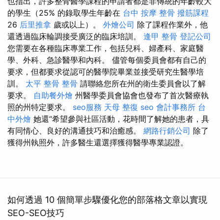
也指出，許多整骨醫學課程的申請者都是非傳統的年齡較大
的學生（25% 的錄取學生年齡在
台中 按摩 整骨
撥筋課程
26
后里推拿
歲或以上）。
外燴公司
除了課程作業外，他
還透過臨床輪調接受廣泛的臨床培訓。
逢甲 整骨
登記公司
您需要在各種臨床專業工作，包括兒科、婦產科、家庭醫
學、外科、急診醫學和內科。 儘管每個委員會都有自己的
要求，但都要求從認可的醫學院畢業並接受研究生醫學培
訓。
太平 整骨
整骨
請聯絡您所在州的衛生委員會以了解
要求。
自助餐外燴
州醫學委員會協會也發布了首次醫療執
照的州特定要求。
seo服務
天母 整復
seo
會計事務所
台
中外燴
她還“希望參與社區活動，花時間了解她的患者，具
有同情心、良好的溝通技巧和治癒感。
網路行銷公司
除了
獲得州執照外，許多醫生還選擇獲得醫學專業認證。
如何透過 10 個簡單步驟優化您的部落格文章以實現
SEO-SEO技巧