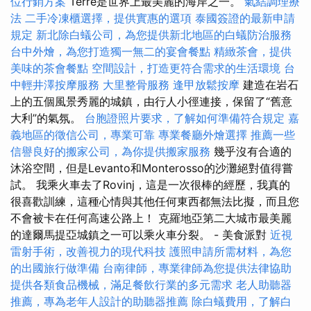
位行銷方案
Terre是世界上最美麗的海岸之一。
氣結調理療
法
二手冷凍櫃選擇，提供實惠的選項
泰國簽證的最新申請
規定
新北除白蟻公司，為您提供新北地區的白蟻防治服務
台中外燴，為您打造獨一無二的宴會餐點
精緻茶會，提供
美味的茶會餐點
空間設計，打造更符合需求的生活環境
台
中輕井澤按摩服務
大里整骨服務
逢甲放鬆按摩
建造在岩石
上的五個風景秀麗的城鎮，由行人小徑連接，保留了“舊意
大利”的氣氛。
台胞證照片要求，了解如何準備符合規定
嘉
義地區的徵信公司，專業可靠
專業餐廳外燴選擇
推薦一些
信譽良好的搬家公司，為你提供搬家服務
幾乎沒有合適的
沐浴空間，但是Levanto和Monterosso的沙灘絕對值得嘗
試。 我乘火車去了Rovinj，這是一次很棒的經歷，我真的
很喜歡訓練，這種心情與其他任何東西都無法比擬，而且您
不會被卡在任何高速公路上！ 克羅地亞第二大城市最美麗
的達爾馬提亞城鎮之一可以乘火車分裂。 - 美食派對
近視
雷射手術，改善視力的現代科技
護照申請所需材料，為您
的出國旅行做準備
台南律師，專業律師為您提供法律協助
提供各類食品機械，滿足餐飲行業的多元需求
老人助聽器
推薦，專為老年人設計的助聽器推薦
除白蟻費用，了解白