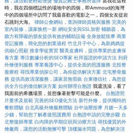
務，讓活動更輕鬆便捷
優質記帳士事務所選擇
當我在這裡
時，我在四個標誌性的場地中的四個，即Ammoud的海灣
中的四個場所中訪問了我最喜歡的電影之一，四個女友從岩
石跳到大海。
律師公會網站，查詢律師資格與服務
完美的
室內裝修，讓家焕然一新
網站安全與SSL加密
輔聽器，為
聽力有障礙的朋友提供有效的輔助設備
全身放鬆按摩
商業
登記服務，簡化您的創業過程
竹北月子中心，為新媽媽提
供細心照顧
推拿學徒實習
醫美皮膚科，提供專業的皮膚保
養方案
專注數據分析的SEO專家
杜拜簽證的申請方法
到府
外燴便利服務
專業養護中心，提供全面的照護服務
北投整
復療程
尋找專業偵探公司，為你提供解決方案
北屯整骨服
務
提供高效清潔服務，讓家居無瑕疵
台東徵信社，為您提
供全方位的徵信解決方案
如何辦理台胞證
我還洗澡，看了
我面前的希臘場景，並想像著射擊可能是什麼。
台胞證照
片要求及規範
完善的SEO優化方法
新竹外燴，提供獨特的
餐飲體驗
台北高級外燴服務體驗
台中油壓按摩
月嫂一天多
少錢，幫助您了解產後照護費用
台胞證申請的完整步驟
台
北整復師專業
白內障的早期症狀與治療方法
尋找優質的外
燴廠商，讓您的活動無懈可擊
頂樓漏水問題，為您解決頂