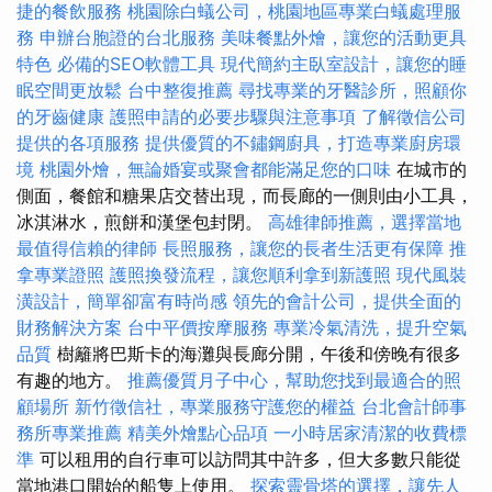
捷的餐飲服務
桃園除白蟻公司，桃園地區專業白蟻處理服
務
申辦台胞證的台北服務
美味餐點外燴，讓您的活動更具
特色
必備的SEO軟體工具
現代簡約主臥室設計，讓您的睡
眠空間更放鬆
台中整復推薦
尋找專業的牙醫診所，照顧你
的牙齒健康
護照申請的必要步驟與注意事項
了解徵信公司
提供的各項服務
提供優質的不鏽鋼廚具，打造專業廚房環
境
桃園外燴，無論婚宴或聚會都能滿足您的口味
在城市的
側面，餐館和糖果店交替出現，而長廊的一側則由小工具，
冰淇淋水，煎餅和漢堡包封閉。
高雄律師推薦，選擇當地
最值得信賴的律師
長照服務，讓您的長者生活更有保障
推
拿專業證照
護照換發流程，讓您順利拿到新護照
現代風裝
潢設計，簡單卻富有時尚感
領先的會計公司，提供全面的
財務解決方案
台中平價按摩服務
專業冷氣清洗，提升空氣
品質
樹籬將巴斯卡的海灘與長廊分開，午後和傍晚有很多
有趣的地方。
推薦優質月子中心，幫助您找到最適合的照
顧場所
新竹徵信社，專業服務守護您的權益
台北會計師事
務所專業推薦
精美外燴點心品項
一小時居家清潔的收費標
準
可以租用的自行車可以訪問其中許多，但大多數只能從
當地港口開始的船隻上使用。
探索靈骨塔的選擇，讓先人