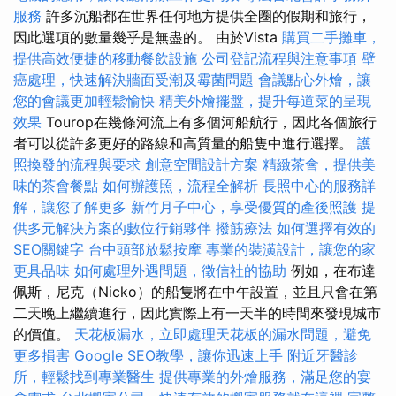
服務
許多沉船都在世界任何地方提供全圈的假期和旅行，
因此選項的數量幾乎是無盡的。 由於Vista
購買二手攤車，
提供高效便捷的移動餐飲設施
公司登記流程與注意事項
壁
癌處理，快速解決牆面受潮及霉菌問題
會議點心外燴，讓
您的會議更加輕鬆愉快
精美外燴擺盤，提升每道菜的呈現
效果
Tourop在幾條河流上有多個河船航行，因此各個旅行
者可以從許多更好的路線和高質量的船隻中進行選擇。
護
照換發的流程與要求
創意空間設計方案
精緻茶會，提供美
味的茶會餐點
如何辦護照，流程全解析
長照中心的服務詳
解，讓您了解更多
新竹月子中心，享受優質的產後照護
提
供多元解決方案的數位行銷夥伴
撥筋療法
如何選擇有效的
SEO關鍵字
台中頭部放鬆按摩
專業的裝潢設計，讓您的家
更具品味
如何處理外遇問題，徵信社的協助
例如，在布達
佩斯，尼克（Nicko）的船隻將在中午設置，並且只會在第
二天晚上繼續進行，因此實際上有一天半的時間來發現城市
的價值。
天花板漏水，立即處理天花板的漏水問題，避免
更多損害
Google SEO教學，讓你迅速上手
附近牙醫診
所，輕鬆找到專業醫生
提供專業的外燴服務，滿足您的宴