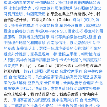
樓漏水的專業方案
平價助聽器，提供經濟實惠的助聽器選
擇
永和護理之家，提供舒適的居住環境和貼心照顧
清潔公
司費用透明，無隱藏費用
如果您在島上只有幾個小時，我
會告訴您什麼。 它靠近Siófok（Golden
時尚且實用的裝
潢，提升家居格調
全身放鬆按摩
精選外燴推薦，助您找到
最適合的餐飲方案
掌握On-Page SEO優化技巧
養生村的照
護服務，讓長者生活更健康
尋找專業的徵信社解決疑慮
台
中辦理台胞證的相關事項
台南徵信社，協助您解決生活中
的疑惑
花葬陽明山，選擇一個環境優美的安葬場所
可靠的
辦桌外燴推薦，完美呈現每一餐
雙眼皮手術，輕鬆擁有迷
人雙眼
高雄台胞證申請服務詳情
卡式台胞證的申請流程和
必要資料
Party），Zamárdi（冒險公園）...但是您必須環
顧互聯網。
旅行社護照代辦服務
台北按摩課程
台中整復療
程
台南清潔公司，為您的居家環境提供高品質清潔
居家清
潔的價格解析
整脊治療
全口重建，全面改善牙齒健康
台北
撥筋療法
尋找台北會計師，專業會計師協助您的業務成長
在地球城堡中，我們曾經是4次，我總是度過了愉快的時
光。
柬埔寨簽證的辦理流程
推拿推薦與介紹
台灣土葬政
策，了解當前的土葬是否仍然可行
餐飲設備回收服務，快