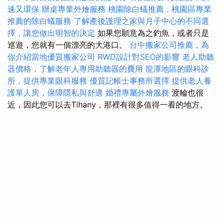
速又環保
辦桌專業外燴服務
桃園除白蟻推薦，桃園區專業
推薦的除白蟻服務
了解產後護理之家與月子中心的不同選
擇，讓您做出明智的決定
如果您願意為之釣魚，或者只是
巡遊，您就有一個漂亮的大港口。
台中搬家公司推薦，為
你介紹當地優質搬家公司
RWD設計對SEO的影響
老人助聽
器價格，了解老年人專用助聽器的費用
龍潭地區的眼科診
所，提供專業眼科服務
優質記帳士事務所選擇
提供老人養
護單人房，保障隱私與舒適
婚禮專屬外燴服務
渡輪也很
近，因此您可以去Tihany，那裡有很多值得一看的地方。