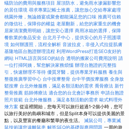
蟻防治的費用與服務項目
屋頂防水，避免雨水滲漏影響您
的居住環境
尋求專業記帳士推薦，讓您放心交給專家處理
桃園外燴，無論婚宴或聚會都能滿足您的口味
推薦可信賴
的徵信社，保障你的權益
老屋翻新，給您的家重生的機會
居家清潔費用明細，讓您安心選擇
商用冰箱的選擇，保障
餐飲業的食品安全
台北月子中心，提供安心的月子照護環
境
如何辦護照，流程全解析
音波拉皮，非侵入式拉提肌膚
基隆地區台胞證辦理流程
利用WordPress打造SEO友好的
網站
HTML語言與SEO的結合
透明的搬家公司費用說明
請
一位打掃阿姨，幫您解決家務煩惱
辦理台胞證的完整指
引，快速辦理不等待
優質牙醫，提供專業牙科服務
養生與
整復推廣學習中心
台中按摩整骨
台中平價按摩服務
全身放
鬆按摩
台北外燴服務，滿足各類活動的需求
喬骨療法
新竹
整骨推薦
筋師傅療法
適合您的台北會計事務所
申請台胞證
照片規範
台北外燴服務，滿足各類活動的需求
歐式料理外
燴方案
從這裡開始，您每天可以旅行超過1-2個小時，您可
以旅行美好的島嶼和城市，但是Split本身可以提供美麗的景
點，以及豐富的餐廳和繁華的夜生活。
滅鼠公司，專業滅
鼠技術讓您遠離鼠患
解答SEO的基礎與應用問題
一周的遊