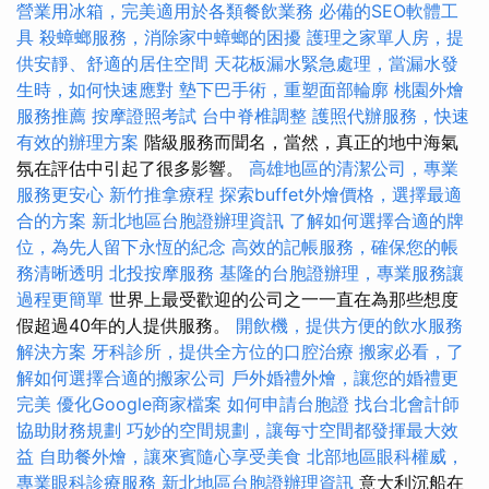
營業用冰箱，完美適用於各類餐飲業務
必備的SEO軟體工
具
殺蟑螂服務，消除家中蟑螂的困擾
護理之家單人房，提
供安靜、舒適的居住空間
天花板漏水緊急處理，當漏水發
生時，如何快速應對
墊下巴手術，重塑面部輪廓
桃園外燴
服務推薦
按摩證照考試
台中脊椎調整
護照代辦服務，快速
有效的辦理方案
階級服務而聞名，當然，真正的地中海氣
氛在評估中引起了很多影響。
高雄地區的清潔公司，專業
服務更安心
新竹推拿療程
探索buffet外燴價格，選擇最適
合的方案
新北地區台胞證辦理資訊
了解如何選擇合適的牌
位，為先人留下永恆的紀念
高效的記帳服務，確保您的帳
務清晰透明
北投按摩服務
基隆的台胞證辦理，專業服務讓
過程更簡單
世界上最受歡迎的公司之一一直在為那些想度
假超過40年的人提供服務。
開飲機，提供方便的飲水服務
解決方案
牙科診所，提供全方位的口腔治療
搬家必看，了
解如何選擇合適的搬家公司
戶外婚禮外燴，讓您的婚禮更
完美
優化Google商家檔案
如何申請台胞證
找台北會計師
協助財務規劃
巧妙的空間規劃，讓每寸空間都發揮最大效
益
自助餐外燴，讓來賓隨心享受美食
北部地區眼科權威，
專業眼科診療服務
新北地區台胞證辦理資訊
意大利沉船在