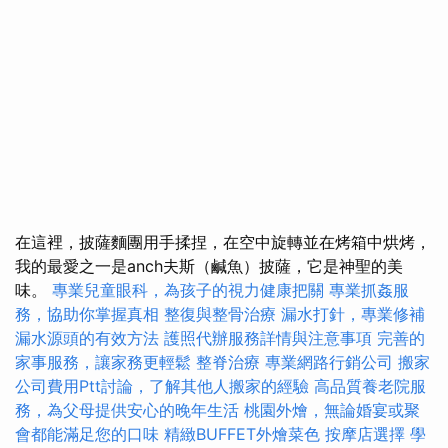
在這裡，披薩麵團用手揉捏，在空中旋轉並在烤箱中烘烤，
我的最愛之一是anch夫斯（鹹魚）披薩，它是神聖的美
味。
專業兒童眼科，為孩子的視力健康把關
專業抓姦服
務，協助你掌握真相
整復與整骨治療
漏水打針，專業修補
漏水源頭的有效方法
護照代辦服務詳情與注意事項
完善的
家事服務，讓家務更輕鬆
整脊治療
專業網路行銷公司
搬家
公司費用Ptt討論，了解其他人搬家的經驗
高品質養老院服
務，為父母提供安心的晚年生活
桃園外燴，無論婚宴或聚
會都能滿足您的口味
精緻BUFFET外燴菜色
按摩店選擇
學