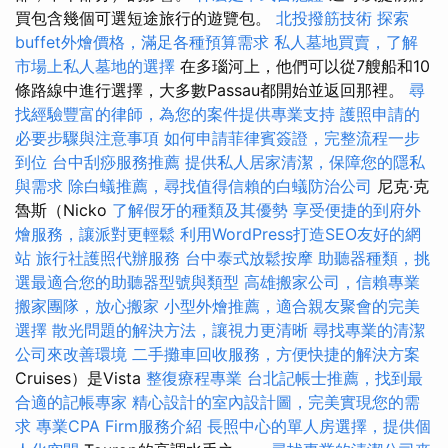
買包含幾個可選短途旅行的遊覽包。
北投撥筋技術
探索
buffet外燴價格，滿足各種預算需求
私人墓地買賣，了解
市場上私人墓地的選擇
在多瑙河上，他們可以從7艘船和10
條路線中進行選擇，大多數Passau都開始並返回那裡。
尋
找經驗豐富的律師，為您的案件提供專業支持
護照申請的
必要步驟與注意事項
如何申請菲律賓簽證，完整流程一步
到位
台中刮痧服務推薦
提供私人居家清潔，保障您的隱私
與需求
除白蟻推薦，尋找值得信賴的白蟻防治公司
尼克·克
魯斯（Nicko
了解假牙的種類及其優勢
享受便捷的到府外
燴服務，讓派對更輕鬆
利用WordPress打造SEO友好的網
站
旅行社護照代辦服務
台中泰式放鬆按摩
助聽器種類，挑
選最適合您的助聽器型號與類型
高雄搬家公司，信賴專業
搬家團隊，放心搬家
小型外燴推薦，適合親友聚會的完美
選擇
散光問題的解決方法，讓視力更清晰
尋找專業的清潔
公司來改善環境
二手攤車回收服務，方便快捷的解決方案
Cruises）是Vista
整復療程專業
台北記帳士推薦，找到最
合適的記帳專家
精心設計的室內設計圖，完美實現您的需
求
專業CPA Firm服務介紹
長照中心的單人房選擇，提供個