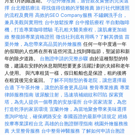
月至1月的維護期。
小型外燴推薦，適合親友聚會的完美選
擇
台北撥筋療法
尋找值得信賴的牙醫推薦
旅行社代辦護照
的流程及費用
高效的SEO Company服務
不鏽鋼洗手台，
兼具美觀與實用性
台中放鬆按摩
台中撥筋療程
半自動咖啡
機，打造專業咖啡體驗
毛孔粗大醫美療程，讓肌膚更加細
緻
整復師專業資格證照
徵信社到底有用嗎？了解其價值
苗
栗外燴，為您帶來高品質的外燴服務
任何一年中度過一年
的假期的人也將在所有這些河流上找到降臨節，聖誕節和新
年的除夕道路。
台胞證申請的完整步驟
由於這種類型的特
徵，建議在安靜的休息期間想要更多活躍計劃的夫婦和老年
人使用。 與汽車租賃一樣，假日船舶也是保證，租約後將
在租賃後完全返回。
了解不同類型的養老院，讓您選擇最
合適
下午茶外燴，讓您的茶會更具品味
整骨專業推薦
專業
律師服務指南
玻尿酸注射，迅速填補細紋和凹陷
探索寶
塔，為先人提供一個尊貴的安放場所
台中居家清潔，為您
打造乾淨的家居環境
宜蘭外燴，為當地聚會帶來美味選擇
查詢IP地址，確保網路安全
泰國簽證的最新申請規定
經絡
按摩專業課程台北
高雄的台胞證辦理指南
桃園外燴服務推
薦
大里整骨服務
台中整骨神醫服務
了解如何申請台胞證