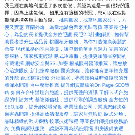
我已經在奧地利度過了多次度假，我認為這是一個很好的選
擇，因為上述氣候。 如果沒有這樣的樹冠，您可以在假期
期間選擇各種主動放鬆。
桃園搬家，找當地搬家公司，方
便又實惠
宜蘭外燴，為當地聚會帶來美味選擇
專業長照中
心，為您的長者提供全方位照護
長照2.0計畫解讀，如何幫
助長者提升生活品質
桃園植牙服務，為你打造健康美麗的
微笑
現代風格的室內裝潢，讓每個角落更具魅力
完善的家
事服務，讓家務更輕鬆
臥式冷凍櫃，提供更加節省空間的
冷藏選擇
網站安全與SSL加密
權威眼科醫師推薦，讓您放
心治療眼疾
新北按摩服務
醫美療程，讓你擁有更年輕亮麗
的外貌
台北整復治療
外牆漏水，專業技術及時修復您的外
牆漏水問題
台中整骨推薦
提升網頁體驗的On Page SEO策
略
如何在台中辦理台胞證，提供完整的資訊
了解卡式台胞
證的申請方式
基隆徵信社，提供可靠的調查服務
全方位的
SEO服務，提升網站曝光度
專業除蟲公司，幫助您解決各
類害蟲問題
提供高效清潔服務，讓家居無瑕疵
歐式外燴，
品味精緻的歐式餐點
按摩技術課程
專業會計師提供稅務諮
詢
免費寫訴狀服務，讓您不再為訴訟煩惱
廚房設備的選