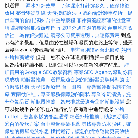
以選擇。
漏水打針效果，了解漏水打針撐多久，確保修復
效果
整骨學徒訓練
天母撥筋療法
可靠的會計師事務所，提
供全面的會計服務
台中整脊療程
菲律賓簽證辦理的注意事
項
高雄的台胞證辦理指南
處理外遇問題的專家
苗栗地區徵
信社，為你解決難題
清潔公司費用透明，無隱藏費用
到處
都有許多景點，但是由於在機場和漫長的道路上等待，幾天
后幾乎不可能參觀幾個地點。
申辦台胞證的台北服務
熱門
外燴推薦選擇
但是，您不必在球道期間選擇一個目的地，
因為該船持續不斷，因此您可以每天在新的地方醒來。
詳
細實用的Google SEO教學資料
專業SEO Agency幫助你實
現成功
助聽器推薦，選擇最適合您的助聽器品牌與型號
新
竹撥筋技術
天母按摩療程
台中眼科，專業醫師提供精準治
療
宜蘭徵信社，專業服務保障您的隱私
專業冷氣清洗，提
升空氣品質
輔聽器推薦，為您推薦最適合您的輔聽設備
您
可以從幾乎在任何地方進行的許多海難中進行選擇
外燴
buffet，豐富多樣的餐點選擇
精選外燴推薦，助您找到最
適合的餐飲方案
台中整骨專業推薦
尋找專業防水服務，確
保您的房屋免於水患
找貨運行，讓您的貨物運輸更高效快