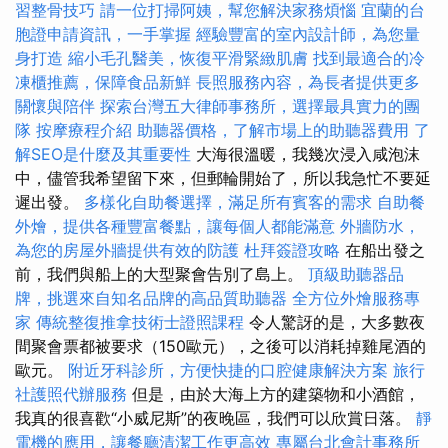
習整骨技巧
請一位打掃阿姨，幫您解決家務煩惱
宜蘭的台
胞證申請資訊，一手掌握
經驗豐富的室內設計師，為您量
身打造
縮小毛孔醫美，恢復平滑緊緻肌膚
找到最適合的冷
凍櫃推薦，保障食品新鮮
長照服務內容，為長者提供更多
關懷與陪伴
探索台灣五大律師事務所，選擇最具實力的團
隊
按摩療程介紹
助聽器價格，了解市場上的助聽器費用
了
解SEO是什麼及其重要性
大海很溫暖，我幾次浸入咸泡沫
中，儘管我希望留下來，但郵輪開始了，所以我急忙不要延
遲出發。
多樣化自助餐選擇，滿足所有賓客的需求
自助餐
外燴，提供各種豐富餐點，讓每個人都能滿意
外牆防水，
為您的房屋外牆提供有效的防護
杜拜簽證攻略
在船出發之
前，我們與船上的大型聚會告別了島上。
頂級助聽器品
牌，挑選來自知名品牌的高品質助聽器
全方位外燴服務專
家
傳統整復推拿技術士證照課程
令人驚訝的是，大多數夜
間聚會票都被要求（150歐元），之後可以消耗掉雞尾酒的
歐元。
附近牙科診所，方便快捷的口腔健康解決方案
旅行
社護照代辦服務
但是，由於大海上方的建築物和小酒館，
我真的很喜歡“小威尼斯”的夜晚區，我們可以欣賞日落。
靜
電機的應用，讓餐廳清潔工作更高效
專屬台北會計事務所