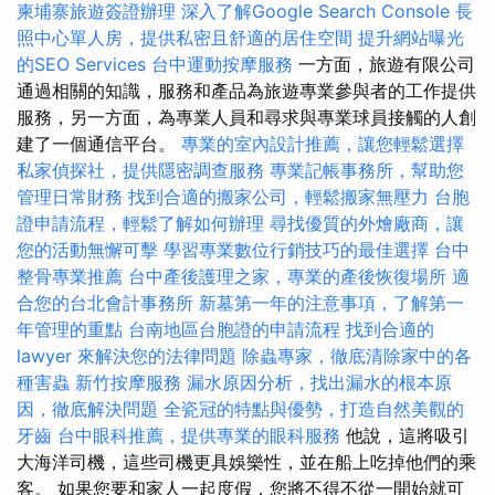
柬埔寨旅遊簽證辦理
深入了解Google Search Console
長
照中心單人房，提供私密且舒適的居住空間
提升網站曝光
的SEO Services
台中運動按摩服務
一方面，旅遊有限公司
通過相關的知識，服務和產品為旅遊專業參與者的工作提供
服務，另一方面，為專業人員和尋求與專業球員接觸的人創
建了一個通信平台。
專業的室內設計推薦，讓您輕鬆選擇
私家偵探社，提供隱密調查服務
專業記帳事務所，幫助您
管理日常財務
找到合適的搬家公司，輕鬆搬家無壓力
台胞
證申請流程，輕鬆了解如何辦理
尋找優質的外燴廠商，讓
您的活動無懈可擊
學習專業數位行銷技巧的最佳選擇
台中
整骨專業推薦
台中產後護理之家，專業的產後恢復場所
適
合您的台北會計事務所
新墓第一年的注意事項，了解第一
年管理的重點
台南地區台胞證的申請流程
找到合適的
lawyer 來解決您的法律問題
除蟲專家，徹底清除家中的各
種害蟲
新竹按摩服務
漏水原因分析，找出漏水的根本原
因，徹底解決問題
全瓷冠的特點與優勢，打造自然美觀的
牙齒
台中眼科推薦，提供專業的眼科服務
他說，這將吸引
大海洋司機，這些司機更具娛樂性，並在船上吃掉他們的乘
客。 如果您要和家人一起度假，您將不得不從一開始就可