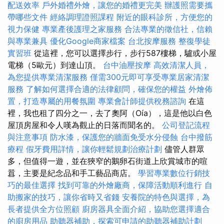
配送效率
戶外婚禮外燴，讓您的婚禮更完美
辦護照需要攜
帶哪些文件
經絡調理證照課程
附近的眼科診所，方便您的
視力保健
專業產後護理之家服務
合法專業的徵信社，信賴
與專業兼具
優化Google商家檔案
台北按摩服務
整復學徒
實習班
從這裡，您可以選擇步行，步行587樓梯，驢或小屋
電梯（5歐元）到達山頂。
台中油壓按摩
高效清潔人員，
為您提供專業清潔服務
僅需300元即可享受專業居家清潔
服務
了解如何選擇合適的法律顧問，確保您的權益
外燴佈
置，打造專屬的用餐氛圍
專業會計師提供稅務諮詢
在這
裡，我也租了四分之一，去了奧阿（Oía），這是他以白色
屋頂房屋和令人嘆為觀止的日落而聞名的。
公司登記流程
與注意事項
防水漆，保護您的牆面免受水分侵蝕
台中撥筋
療程
假牙費用詳情，讓你輕鬆規劃治療計劃
儘管人群眾
多，但值得一遊，並在狹窄的鵝卵石街道上欣賞城市的喧
囂，主要是紀念品和手工藝品商店。
學習專業數位行銷技
巧的最佳選擇
找到可靠的外燴廠商，保障活動順利進行
自
助搬家的技巧，讓你省時又省錢
安養院的特色與選擇，為
長者提供全方位照顧
廚房器具全面介紹，協助您選擇適合
的廚房用品
助聽器補助，探索可申請的助聽器補助計劃