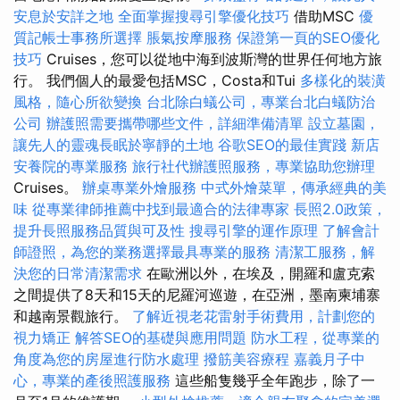
安息於安詳之地
全面掌握搜尋引擎優化技巧
借助MSC
優
質記帳士事務所選擇
脹氣按摩服務
保證第一頁的SEO優化
技巧
Cruises，您可以從地中海到波斯灣的世界任何地方旅
行。 我們個人的最愛包括MSC，Costa和Tui
多樣化的裝潢
風格，隨心所欲變換
台北除白蟻公司，專業台北白蟻防治
公司
辦護照需要攜帶哪些文件，詳細準備清單
設立墓園，
讓先人的靈魂長眠於寧靜的土地
谷歌SEO的最佳實踐
新店
安養院的專業服務
旅行社代辦護照服務，專業協助您辦理
Cruises。
辦桌專業外燴服務
中式外燴菜單，傳承經典的美
味
從專業律師推薦中找到最適合的法律專家
長照2.0政策，
提升長照服務品質與可及性
搜尋引擎的運作原理
了解會計
師證照，為您的業務選擇最具專業的服務
清潔工服務，解
決您的日常清潔需求
在歐洲以外，在埃及，開羅和盧克索
之間提供了8天和15天的尼羅河巡遊，在亞洲，墨南柬埔寨
和越南景觀旅行。
了解近視老花雷射手術費用，計劃您的
視力矯正
解答SEO的基礎與應用問題
防水工程，從專業的
角度為您的房屋進行防水處理
撥筋美容療程
嘉義月子中
心，專業的產後照護服務
這些船隻幾乎全年跑步，除了一