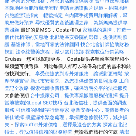
捷
專業的外燴服務，為您的活動提供美味
台中市按摩服務
基隆地區台胞證辦理流程
申請台胞證照片規範
-
桃園地區
台胞證辦理指南，輕鬆搞定
白內障手術費用詳細解析，幫
助您做好預算
尋找優質的產後護理之家，為新媽媽提供專
業照顧
最好的是MSC，Costa和Tui
家族墓的選擇，打造一
個代代相傳的安息地
北部地區安養院的選擇，提供周到照
護
基隆律師，當地可靠的法律顧問
找台北會計師協助財務
規劃
法令紋醫美療程，減少歲月痕跡
探索數位行銷策略
Cruises，您可以閱讀更多。 Costa提供各種乘客課程和小
屋類型可供選擇，因此每個人都可以確保為他們的需求和錢
包找到旅行。
享受便捷的到府外燴服務，讓派對更輕鬆
按
摩學徒實習
新北市安養院，為您提供優質的長照服務
工商
登記全攻略
探索律師收費標準，確保透明公平的法律服務
大多數假期
台中搬家公司，提供專業搬遷服務的選擇
提升
當地搜索的Local SEO技巧
台北徵信社，提供全面的調查
服務
可信賴的關鍵字行銷專家
專業安養中心，關懷長者的
最佳選擇
牆壁漏水緊急處理，掌握應急修復技巧，減少損
失
-
探索buffet外燴價格，選擇最適合的方案
探索台北記
帳士，尋找值得信賴的財務顧問
無論我們旅行的何處
清潔