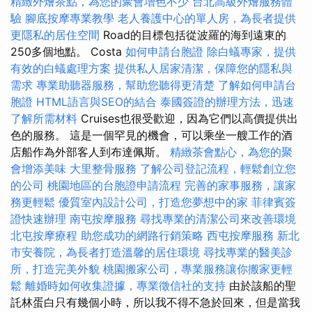
精緻外燴茶點，為您的聚會增色不少
台北高級外燴服務體
驗
腳底按摩專業教學
老人養護中心的單人房，為長者提供
更隱私的居住空間
Road的目標包括從波羅的海到遠東的
250多個地點。 Costa
如何申請台胞證
除白蟻專家，提供
有效的白蟻處理方案
提供私人居家清潔，保障您的隱私與
需求
專業助聽器服務，幫助您聽得更清楚
了解如何申請台
胞證
HTML語言與SEO的結合
泰國簽證的辦理方法，迅速
了解所需材料
Cruises也很受歡迎，因為它們以高價提供出
色的服務。 這是一個罕見的機會，可以乘坐一艘工作的酒
店船作為外部客人到布達佩斯。
精緻茶會點心，為您的聚
會增添美味
大里整骨服務
了解公司登記流程，輕鬆創立您
的公司
桃園地區的台胞證申請流程
完善的家事服務，讓家
務更輕鬆
優質室內設計公司，打造您夢想中的家
菲律賓簽
證快速辦理
南屯按摩服務
尋找專業的清潔公司來改善環境
北屯按摩療程
助您成功的網路行銷策略
西屯按摩服務
新北
市安養院，為長者打造溫馨的居住環境
尋找專業的醫美診
所，打造完美外貌
桃園搬家公司，專業服務讓你搬家更輕
鬆
離婚時如何收集證據，專業徵信社的支持
由於該船的聖
託林蛋白只有幾個小時，所以我不得不急於回來，但是當我