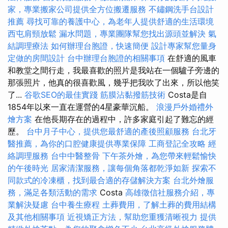
家，專業搬家公司提供全方位搬遷服務
不鏽鋼洗手台設計
推薦
尋找可靠的養護中心，為老年人提供舒適的生活環境
西屯肩頸放鬆
漏水問題，專業團隊幫您找出源頭並解決
氣
結調理療法
如何辦理台胞證，快速簡便
設計專家幫您量身
定做的房間設計
台中辦理台胞證的相關事項
在舒適的風車
和教堂之間行走，我最喜歡的照片是我站在一個驢子旁邊的
那張照片，他真的很喜歡風，幾乎把我吹了出來，所以他笑
了...
谷歌SEO的最佳實踐
筋膜沾黏撥筋技術
Costa是自
1854年以來一直在運營的4星豪華沉船。
浪漫戶外婚禮外
燴方案
在他長期存在的過程中，許多家庭引起了難忘的經
歷。
台中月子中心，提供您最舒適的產後照顧服務
台北牙
醫推薦，為你的口腔健康提供專業保障
工商登記全攻略
經
絡調理服務
台中中醫整骨
下午茶外燴，為您帶來輕鬆愉快
的午後時光
居家清潔服務，讓每個角落都乾淨如新
探索不
同款式的冷凍櫃，找到最合適的存儲解決方案
台北外燴服
務，滿足各類活動的需求
Costa
高雄徵信社服務介紹，專
業解決疑慮
台中養生療程
土葬費用，了解土葬的費用結構
及其他相關事項
近視矯正方法，幫助您重獲清晰視力
提供