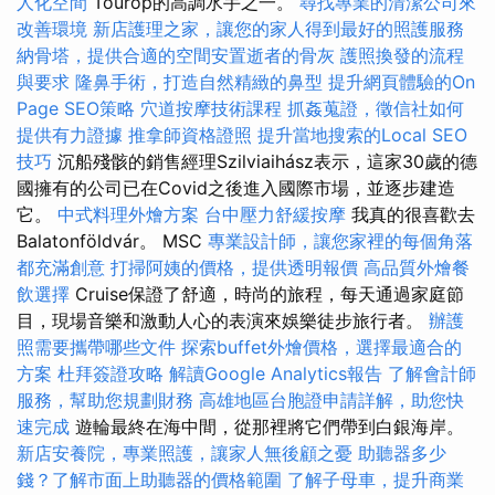
人化空間
Tourop的高調水手之一。
尋找專業的清潔公司來
改善環境
新店護理之家，讓您的家人得到最好的照護服務
納骨塔，提供合適的空間安置逝者的骨灰
護照換發的流程
與要求
隆鼻手術，打造自然精緻的鼻型
提升網頁體驗的On
Page SEO策略
穴道按摩技術課程
抓姦蒐證，徵信社如何
提供有力證據
推拿師資格證照
提升當地搜索的Local SEO
技巧
沉船殘骸的銷售經理Szilviaihász表示，這家30歲的德
國擁有的公司已在Covid之後進入國際市場，並逐步建造
它。
中式料理外燴方案
台中壓力舒緩按摩
我真的很喜歡去
Balatonföldvár。 MSC
專業設計師，讓您家裡的每個角落
都充滿創意
打掃阿姨的價格，提供透明報價
高品質外燴餐
飲選擇
Cruise保證了舒適，時尚的旅程，每天通過家庭節
目，現場音樂和激動人心的表演來娛樂徒步旅行者。
辦護
照需要攜帶哪些文件
探索buffet外燴價格，選擇最適合的
方案
杜拜簽證攻略
解讀Google Analytics報告
了解會計師
服務，幫助您規劃財務
高雄地區台胞證申請詳解，助您快
速完成
遊輪最終在海中間，從那裡將它們帶到白銀海岸。
新店安養院，專業照護，讓家人無後顧之憂
助聽器多少
錢？了解市面上助聽器的價格範圍
了解子母車，提升商業