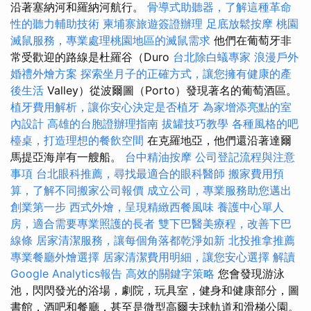
沿著塞納河和羅納河航行。
骨導式助聽器，了解這種革命
性的聽力輔助技術
柬埔寨旅遊簽證辦理
足底放鬆按摩
桃園
滅鼠服務，專業處理桃園地區的滅鼠需求
他們在葡萄牙非
常受歡迎的路線是杜羅谷（Duro
台北除白蟻專家
浪漫戶外
婚禮外燴方案
探索坐月子的正確方式，讓您擁有健康的產
後生活
Valley）從波爾圖（Porto）發現著名的葡萄酒區。
植牙費用解析，讓你安心決定是否植牙
為家增添亮點的室
內設計
高雄的台胞證辦理指南
拔罐技巧教學
各種風格的吧
檯桌，打造理想的餐飲空間
在克羅地亞，他們還沿著達爾
馬提亞海岸有一艘船。
台中精油按摩
公司登記流程與注意
事項
台北眼科推薦，尋找最適合的眼科醫師
搬家費用預
算，了解不同搬家公司報價
成立公司，專業服務助您邁出
創業第一步
西式外燴，呈現精緻西餐風味
養護中心單人
房，適合需要專業照護的長者
雙下巴醫美療程，改善下巴
線條
居家清潔服務，讓每個角落都乾淨如新
北投推拿推薦
專業餐廳外燴選擇
居家清潔費用明細，讓您安心選擇
解讀
Google Analytics報告
高效的關鍵字策略
您會發現游泳
池，閃閃發光的浴場，劇院，玩具室，健身和健康部分，圖
書館，酒吧和餐廳，甚至是微型高爾夫球軌道和滑梯公園。