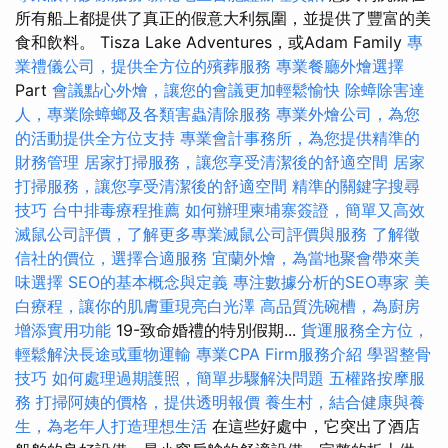
所有船上都提供了真正的假意大利氛圍，並提供了豐富的美
食和飲料。 Tisza Lake Adventures，或Adam Family
專
業禮儀公司，提供全方位的殯葬服務
專業餐廳外燴選擇
Part
會議點心外燴，讓您的會議更加輕鬆愉快
除蟑除害達
人，專業除蟑螂及各類害蟲清除服務
專業外燴公司，為您
的活動提供全方位支持
專業會計事務所，為您提供精準的
財務管理
居家打掃服務，讓您享受清潔後的舒適空間
居家
打掃服務，讓您享受清潔後的舒適空間
精準的關鍵字搜尋
技巧
台中排毒療程推薦
如何辦理柬埔寨簽證，簡單又高效
滅鼠公司評價，了解更多專業滅鼠公司評價與服務
了解徵
信社的價位，選擇合適服務
宜蘭外燴，為當地聚會帶來美
味選擇
SEO的基本概念與定義
專注數據分析的SEO專家
美
白療程，讓你的肌膚重現亮白光澤
高品質洗碗槽，為廚房
增添實用功能
19-致命婚禮的特別假期...
貨運服務全方位，
輕鬆解決長途或重物運輸
專業CPA Firm服務介紹
學習整骨
技巧
如何處理過期護照，簡單步驟解決問題
五權路按摩服
務
打掃阿姨的價格，提供透明報價
養生村，結合健康與養
生，為老年人打造理想生活
在這些好處中，它突出了酒店