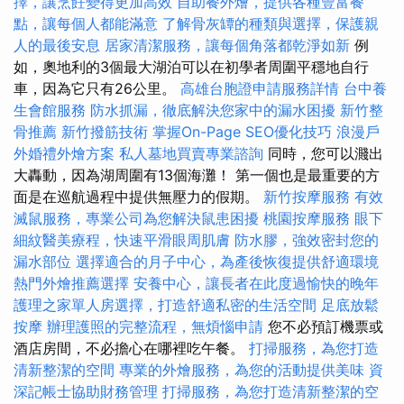
擇，讓烹飪變得更加高效
自助餐外燴，提供各種豐富餐
點，讓每個人都能滿意
了解骨灰罈的種類與選擇，保護親
人的最後安息
居家清潔服務，讓每個角落都乾淨如新
例
如，奧地利的3個最大湖泊可以在初學者周圍平穩地自行
車，因為它只有26公里。
高雄台胞證申請服務詳情
台中養
生會館服務
防水抓漏，徹底解決您家中的漏水困擾
新竹整
骨推薦
新竹撥筋技術
掌握On-Page SEO優化技巧
浪漫戶
外婚禮外燴方案
私人墓地買賣專業諮詢
同時，您可以濺出
大轟動，因為湖周圍有13個海灘！ 第一個也是最重要的方
面是在巡航過程中提供無壓力的假期。
新竹按摩服務
有效
滅鼠服務，專業公司為您解決鼠患困擾
桃園按摩服務
眼下
細紋醫美療程，快速平滑眼周肌膚
防水膠，強效密封您的
漏水部位
選擇適合的月子中心，為產後恢復提供舒適環境
熱門外燴推薦選擇
安養中心，讓長者在此度過愉快的晚年
護理之家單人房選擇，打造舒適私密的生活空間
足底放鬆
按摩
辦理護照的完整流程，無煩惱申請
您不必預訂機票或
酒店房間，不必擔心在哪裡吃午餐。
打掃服務，為您打造
清新整潔的空間
專業的外燴服務，為您的活動提供美味
資
深記帳士協助財務管理
打掃服務，為您打造清新整潔的空