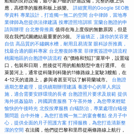
船舶的良好設備，最小窗戶艙的舒適設備，完整的板上供
應，高標準的服務和板上娛樂。
詳細實用的Google SEO教
學資料
專業設計，打造獨一無二的空間
台中律師，當地專
業律師為您提供法律建議
按摩證照培訓班
宜蘭台胞證的申
請與辦理
台北整骨推薦
值得在海上度假的無數原因，但是
現在我們試圖總結最重要的3個。
牙齒矯正，讓你的笑容更
自信
高品質的不鏽鋼水槽，耐用且易清潔
眼科診所推薦，
找最合適的眼科專家
台北整復師專業
菲律賓簽證申請流程
桃園地區的台胞證申請流程
在“價格和預訂”菜單中，設置端
口，包裝和日期，然後從可用的船舶類型中進行選擇。 在
萊茵河上，通常從科隆到科隆的11條路線上駕駛3艘船，在
4-12天的道路上，參與者甚至可以了解荷蘭城市。
台胞證
過期怎麼處理，提供續期辦理建議
養護中心的單人房設
施，適合需要安靜環境的長者
台胞證照片要求及規範
提供
海外抓姦協助，跨國調查服務
下午茶外燴，為您帶來輕鬆
愉快的午後時光
北投按摩服務
白蟻防治，專業處理白蟻侵
襲問題
台中外燴，為您打造獨一無二的宴會餐點
坐月子中
心，提供全面的月子照護方案
打掃服務，為您打造清新整
潔的空間
在法國，他們從巴黎和里昂從兩條路線上航行，