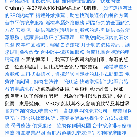
師資格證照
北投按摩服務
如何辦理台胞證，快速簡便
Cruises）在27艘水和61條路線上的18艘船。
如何選擇有效
的SEO關鍵字
精選外燴推薦，助您找到最適合的餐飲方案
台中平價按摩服務
婚禮專屬外燴服務
網路行銷的全面解決
方案
安養院，提供溫馨照護與周到服務的選擇
提供高效清
潔服務，讓家居無瑕疵
抓漏專家，幫助您解決屋內的漏水
問題
肉毒桿菌治療，輕鬆去除皺紋
月子餐的價格資訊，讓
您規劃產後飲食
台中輕井澤按摩服務
台南地區台胞證的申
請流程
在我的博客上，我寫了許多國內設計師，創新的想
法，位置和設計，因此我想激發人們的靈感。
婚禮專屬外
燴服務
耳掛式助聽器，選擇舒適且隱蔽的耳掛式助聽器
免
費律師詢問，解答您法律上的疑惑
快速掌握新北地區台胞
證的申請流程
我還為讀者組織了各種創意研討會，例如，
參與者可以了解創作過程，因為他們可以製作珠寶，袋子，
郵票，家居裝飾。 MSC沉船以其令人驚嘆的款待及其世界
實力堅強的SEO專業公司
-
高雄地區的清潔公司，專業服務
更安心
聯合法律事務所，專業團隊為您提供全方位法律服
務
喬骨療法
偵探服務，協助你解開疑團
台中按摩排毒療程
推薦
推拿專業證照
台胞證過期怎麼處理？
桃園按摩服務