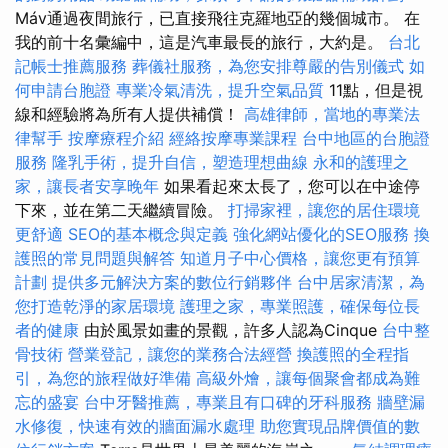
Máv通過夜間旅行，已直接飛往克羅地亞的幾個城市。 在
我的前十名彙編中，這是汽車最長的旅行，大約是。
台北
記帳士推薦服務
葬儀社服務，為您安排尊嚴的告別儀式
如
何申請台胞證
專業冷氣清洗，提升空氣品質
11點，但是視
線和經驗將為所有人提供補償！
高雄律師，當地的專業法
律幫手
按摩療程介紹
經絡按摩專業課程
台中地區的台胞證
服務
隆乳手術，提升自信，塑造理想曲線
永和的護理之
家，讓長者安享晚年
如果看起來太長了，您可以在中途停
下來，並在第二天繼續冒險。
打掃家裡，讓您的居住環境
更舒適
SEO的基本概念與定義
強化網站優化的SEO服務
換
護照的常見問題與解答
知道月子中心價格，讓您更有預算
計劃
提供多元解決方案的數位行銷夥伴
台中居家清潔，為
您打造乾淨的家居環境
護理之家，專業照護，確保每位長
者的健康
由於風景如畫的景觀，許多人認為Cinque
台中整
骨技術
營業登記，讓您的業務合法經營
換護照的全程指
引，為您的旅程做好準備
高級外燴，讓每個聚會都成為難
忘的盛宴
台中牙醫推薦，專業且有口碑的牙科服務
牆壁漏
水修復，快速有效的牆面漏水處理
助您實現品牌價值的數