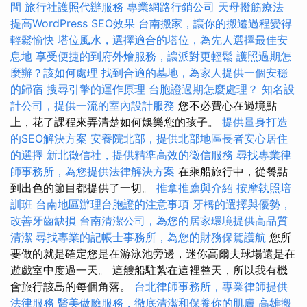
間
旅行社護照代辦服務
專業網路行銷公司
天母撥筋療法
提高WordPress SEO效果
台南搬家，讓你的搬遷過程變得
輕鬆愉快
塔位風水，選擇適合的塔位，為先人選擇最佳安
息地
享受便捷的到府外燴服務，讓派對更輕鬆
護照過期怎
麼辦？該如何處理
找到合適的墓地，為家人提供一個安穩
的歸宿
搜尋引擎的運作原理
台胞證過期怎麼處理？
知名設
計公司，提供一流的室內設計服務
您不必費心在過境點
上，花了課程來弄清楚如何娛樂您的孩子。
提供量身打造
的SEO解決方案
安養院北部，提供北部地區長者安心居住
的選擇
新北徵信社，提供精準高效的徵信服務
尋找專業律
師事務所，為您提供法律解決方案
在乘船旅行中，從餐點
到出色的節目都提供了一切。
推拿推薦與介紹
按摩執照培
訓班
台南地區辦理台胞證的注意事項
牙橋的選擇與優勢，
改善牙齒缺損
台南清潔公司，為您的居家環境提供高品質
清潔
尋找專業的記帳士事務所，為您的財務保駕護航
您所
要做的就是確定您是在游泳池旁邊，迷你高爾夫球場還是在
遊戲室中度過一天。 這艘船駐紮在這裡整天，所以我有機
會旅行該島的每個角落。
台北律師事務所，專業律師提供
法律服務
醫美做臉服務，徹底清潔和保養你的肌膚
高雄搬