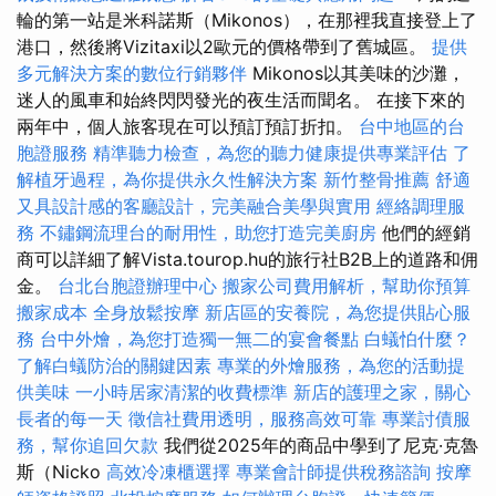
輪的第一站是米科諾斯（Mikonos），在那裡我直接登上了
港口，然後將Vizitaxi以2歐元的價格帶到了舊城區。
提供
多元解決方案的數位行銷夥伴
Mikonos以其美味的沙灘，
迷人的風車和始終閃閃發光的夜生活而聞名。 在接下來的
兩年中，個人旅客現在可以預訂預訂折扣。
台中地區的台
胞證服務
精準聽力檢查，為您的聽力健康提供專業評估
了
解植牙過程，為你提供永久性解決方案
新竹整骨推薦
舒適
又具設計感的客廳設計，完美融合美學與實用
經絡調理服
務
不鏽鋼流理台的耐用性，助您打造完美廚房
他們的經銷
商可以詳細了解Vista.tourop.hu的旅行社B2B上的道路和佣
金。
台北台胞證辦理中心
搬家公司費用解析，幫助你預算
搬家成本
全身放鬆按摩
新店區的安養院，為您提供貼心服
務
台中外燴，為您打造獨一無二的宴會餐點
白蟻怕什麼？
了解白蟻防治的關鍵因素
專業的外燴服務，為您的活動提
供美味
一小時居家清潔的收費標準
新店的護理之家，關心
長者的每一天
徵信社費用透明，服務高效可靠
專業討債服
務，幫你追回欠款
我們從2025年的商品中學到了尼克·克魯
斯（Nicko
高效冷凍櫃選擇
專業會計師提供稅務諮詢
按摩