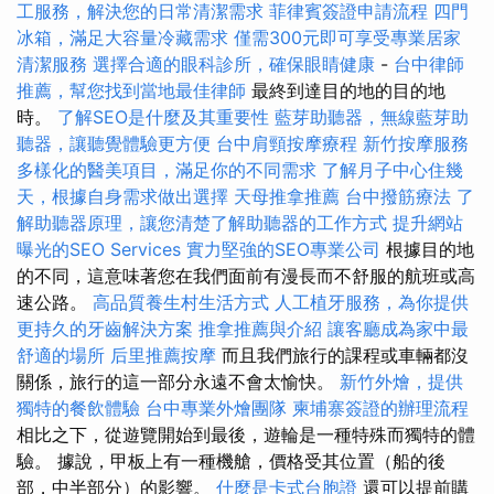
工服務，解決您的日常清潔需求
菲律賓簽證申請流程
四門
冰箱，滿足大容量冷藏需求
僅需300元即可享受專業居家
清潔服務
選擇合適的眼科診所，確保眼睛健康
-
台中律師
推薦，幫您找到當地最佳律師
最終到達目的地的目的地
時。
了解SEO是什麼及其重要性
藍芽助聽器，無線藍芽助
聽器，讓聽覺體驗更方便
台中肩頸按摩療程
新竹按摩服務
多樣化的醫美項目，滿足你的不同需求
了解月子中心住幾
天，根據自身需求做出選擇
天母推拿推薦
台中撥筋療法
了
解助聽器原理，讓您清楚了解助聽器的工作方式
提升網站
曝光的SEO Services
實力堅強的SEO專業公司
根據目的地
的不同，這意味著您在我們面前有漫長而不舒服的航班或高
速公路。
高品質養生村生活方式
人工植牙服務，為你提供
更持久的牙齒解決方案
推拿推薦與介紹
讓客廳成為家中最
舒適的場所
后里推薦按摩
而且我們旅行的課程或車輛都沒
關係，旅行的這一部分永遠不會太愉快。
新竹外燴，提供
獨特的餐飲體驗
台中專業外燴團隊
柬埔寨簽證的辦理流程
相比之下，從遊覽開始到最後，遊輪是一種特殊而獨特的體
驗。 據說，甲板上有一種機艙，價格受其位置（船的後
部，中半部分）的影響。
什麼是卡式台胞證
還可以提前購