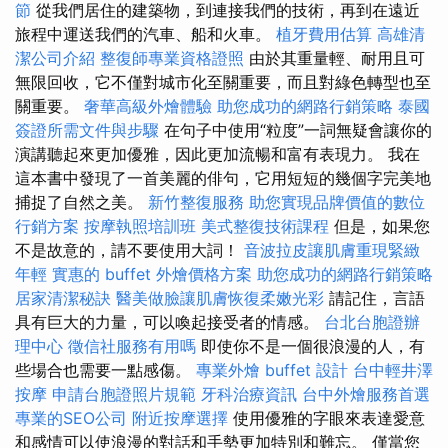
節
從我們居住的建築物，到連接我們的技術，再到在遠近
旅程中運送我們的汽車、船和火車。
植牙費用估算
高雄清
潔公司介紹
整復師專業資格證照
由於其重量輕、耐用且可
無限回收，它不僅對城市化至關重要，而且對綠色轉型也至
關重要。
奢華高級外燴體驗
助您成功的網路行銷策略
泰國
簽證所需文件與步驟
在句子中使用“粒度”一詞無疑會讓你的
演講聽起來更加優雅，因此更加流暢和富有表現力。 我在
這本書中發現了一首美麗的俳句，它用短短的幾個字完美地
捕捉了自然之美。
新竹整復服務
助您實現品牌價值的數位
行銷方案
按摩執照培訓班
美式整復技術課程
但是，如果您
不是故意的，請不要使用大詞！
音波拉皮讓肌膚重現緊緻
年輕
實惠的 buffet 外燴價格方案
助您成功的網路行銷策略
居家清潔秘訣
醫美做臉讓肌膚恢復柔嫩光彩
請記住，言語
具有巨大的力量，可以喚起接受者的情感。
台北台胞證辦
理中心
徵信社服務有用嗎
即使你不是一個很浪漫的人，有
些場合也需要一點感傷。
專業外燴 buffet 設計
台中輕井澤
按摩
申請台胞證照片規範
牙科治療資訊
台中外燴服務首選
專業的SEO公司
附近按摩選擇
使用優雅的字眼來表達愛意
和感情可以使浪漫的對話和手勢更加特別和難忘。 僅當您