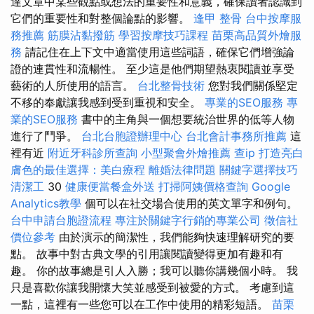
達文章中某些觀點或想法的重要性和意義，確保讀者認識到
它們的重要性和對整個論點的影響。
逢甲 整骨
台中按摩服
務推薦
筋膜沾黏撥筋
學習按摩技巧課程
苗栗高品質外燴服
務
請記住在上下文中適當使用這些詞語，確保它們增強論
證的連貫性和流暢性。 至少這是他們期望熱衷閱讀並享受
藝術的人所使用的語言。
台北整骨技術
您對我們關係堅定
不移的奉獻讓我感到受到重視和安全。
專業的SEO服務
專
業的SEO服務
書中的主角與一個想要統治世界的低等人物
進行了鬥爭。
台北台胞證辦理中心
台北會計事務所推薦
這
裡有近
附近牙科診所查詢
小型聚會外燴推薦
查ip
打造亮白
膚色的最佳選擇：美白療程
離婚法律問題
關鍵字選擇技巧
清潔工
30
健康便當餐盒外送
打掃阿姨價格查詢
Google
Analytics教學
個可以在社交場合使用的英文單字和例句。
台中申請台胞證流程
專注於關鍵字行銷的專業公司
徵信社
價位參考
由於演示的簡潔性，我們能夠快速理解研究的要
點。 故事中對古典文學的引用讓閱讀變得更加有趣和有
趣。 你的故事總是引人入勝；我可以聽你講幾個小時。 我
只是喜歡你讓我開懷大笑並感受到被愛的方式。 考慮到這
一點，這裡有一些您可以在工作中使用的精彩短語。
苗栗