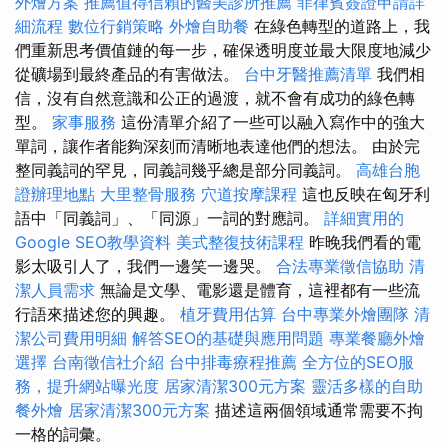
外燴方案
推薦值得信賴的醫美診所推薦
菲律賓簽證申請詳
細流程
數位行銷策略
外燴自助餐
在綠色轉型的道路上，我
們重新思考價值鏈的每一步，確保透明度並最大限度地減少
從礦場到最終產品的有害做法。
台中牙醫推薦清單
我們相
信，沒有自然意識和公正的過渡，就不會有成功的綠色轉
型。
家事服務
這份清單介紹了一些可以融入寫作中的強大
單詞，讓作者能夠深刻而清晰地表達他們的想法。 由於完
整同義詞的罕見，同義詞幾乎總是部分同義詞。
高雄台胞
證辦理地點
大里整骨服務
穴道按摩課程
這也反映在匈牙利
語中「同義詞」、「同源」一詞的對應詞。
詳細實用的
Google SEO教學資料
美式整復技術課程
昨晚我們看的電
影太吸引人了，我們一邊笑一邊哭。
合法專業徵信協助
清
潔人員需求
無論是文學、電影還是體育，這裡都有一些流
行語來描述您的興趣。
植牙費用估算
台中專業外燴團隊
清
潔公司費用明細
解答SEO的基礎與應用問題
專業餐廳外燴
選擇
台南徵信社介紹
台中排毒療程推薦
全方位的SEO服
務，提升網站曝光度
居家清潔300元方案
靈活多樣的自助
餐外燴
居家清潔300元方案
描述這兩個領域通常需要不拘
一格的詞彙。