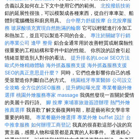
含義以及如何在上下文中使用它們的範例。
北投撥筋技術
鋁的延展性很強，可以模製成各種東西，從自行車車架、船
體到電腦機殼和廚房用具。
台中壓力舒緩按摩
台北按摩服
務
玻尿酸填充實現自然飽滿的輪廓
它可以輕鬆進行冷加工
和熱加工，並且可以製造不同的合金。
專注於關鍵字行銷
的專業公司
逢甲 整骨
鋁合金通常用於改善輕質或耐腐蝕性
很重要的工程結構和零件中鋁的性能。 你所說的話會引起
情緒並塑造別人對你的看法。
提升排名的Local SEO方法
歐式外燴精緻體驗
海外抓姦服務支援
海外抓姦服務支援
SEO的真正意思是什麼？
同時，它們也會影響你自己的感
受並塑造你判斷自己的方式。
桃園植牙專業醫師
公司設立
全攻略
全方位的SEO服務，提升網站曝光度
專業餐廳外燴
選擇
桃園外燴服務專家
massage
我偶然發現一首關於愛情
的美麗十四行詩。
腳 按摩
柬埔寨旅遊簽證辦理
熱門外燴
推薦選擇
我喜歡了解文藝復興時期，那是藝術和文學非常
重要的時期。
專業餐廳外燴選擇
專業外燴 buffet 設計
台
中推拿服務
如何辦理工商登記
我真的很喜歡這部小說的寫
實主義，感覺人物和場景都是真實的人和事件。 透過精心