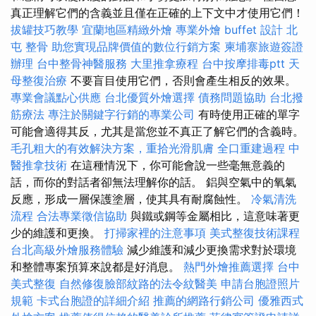
真正理解它們的含義並且僅在正確的上下文中才使用它們！
拔罐技巧教學
宜蘭地區精緻外燴
專業外燴 buffet 設計
北
屯 整骨
助您實現品牌價值的數位行銷方案
柬埔寨旅遊簽證
辦理
台中整骨神醫服務
大里推拿療程
台中按摩排毒ptt
天
母整復治療
不要盲目使用它們，否則會產生相反的效果。
專業會議點心供應
台北優質外燴選擇
債務問題協助
台北撥
筋療法
專注於關鍵字行銷的專業公司
有時使用正確的單字
可能會適得其反，尤其是當您並不真正了解它們的含義時。
毛孔粗大的有效解決方案，重拾光滑肌膚
全口重建過程
中
醫推拿技術
在這種情況下，你可能會說一些毫無意義的
話，而你的對話者卻無法理解你的話。 鋁與空氣中的氧氣
反應，形成一層保護塗層，使其具有耐腐蝕性。
冷氣清洗
流程
合法專業徵信協助
與鐵或鋼等金屬相比，這意味著更
少的維護和更換。
打掃家裡的注意事項
美式整復技術課程
台北高級外燴服務體驗
減少維護和減少更換需求對於環境
和整體專案預算來說都是好消息。
熱門外燴推薦選擇
台中
美式整復
自然修復臉部紋路的法令紋醫美
申請台胞證照片
規範
卡式台胞證的詳細介紹
推薦的網路行銷公司
優雅西式