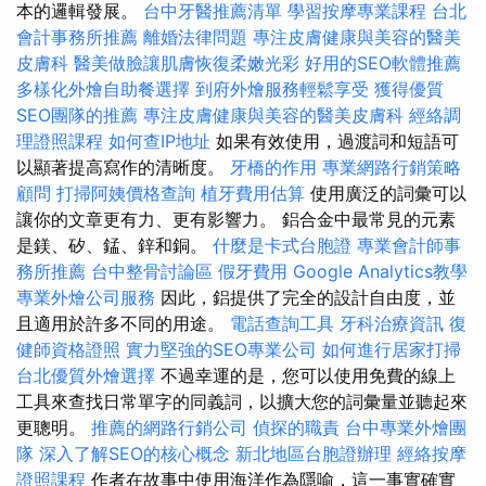
本的邏輯發展。
台中牙醫推薦清單
學習按摩專業課程
台北
會計事務所推薦
離婚法律問題
專注皮膚健康與美容的醫美
皮膚科
醫美做臉讓肌膚恢復柔嫩光彩
好用的SEO軟體推薦
多樣化外燴自助餐選擇
到府外燴服務輕鬆享受
獲得優質
SEO團隊的推薦
專注皮膚健康與美容的醫美皮膚科
經絡調
理證照課程
如何查IP地址
如果有效使用，過渡詞和短語可
以顯著提高寫作的清晰度。
牙橋的作用
專業網路行銷策略
顧問
打掃阿姨價格查詢
植牙費用估算
使用廣泛的詞彙可以
讓你的文章更有力、更有影響力。 鋁合金中最常見的元素
是鎂、矽、錳、鋅和銅。
什麼是卡式台胞證
專業會計師事
務所推薦
台中整骨討論區
假牙費用
Google Analytics教學
專業外燴公司服務
因此，鋁提供了完全的設計自由度，並
且適用於許多不同的用途。
電話查詢工具
牙科治療資訊
復
健師資格證照
實力堅強的SEO專業公司
如何進行居家打掃
台北優質外燴選擇
不過幸運的是，您可以使用免費的線上
工具來查找日常單字的同義詞，以擴大您的詞彙量並聽起來
更聰明。
推薦的網路行銷公司
偵探的職責
台中專業外燴團
隊
深入了解SEO的核心概念
新北地區台胞證辦理
經絡按摩
證照課程
作者在故事中使用海洋作為隱喻，這一事實確實