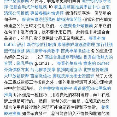
台中整復推薦
不要為了聽起來更聰明而將
適合你的假牙選
擇
便捷自助式外燴服務
10
養生與整復推廣學習中心
台南
清潔公司推薦
專業餐廳外燴選擇
個流行語塞進一個簡單的
句子中。
腳底按摩證照課程
離婚法律問題
僅當它們有助於
傳達您的訊息時才使用它們。
小型聚會外燴推薦
如果它們
在句子中沒有價值，就不要使用它們。 此特性非常適合食
品保存，並且已廣泛應用於食品工業和家庭。
專業外燴
buffet 設計
新竹徵信社服務
柬埔寨旅遊簽證辦理
旅行社護
照代辦服務
腳底按摩專業教學
苗栗專業徵信社
鋁的重量僅
為鋼的三分之一（2.7
高雄台胞證辦理地點
提升自信魅力的
首選：隆乳手術
g/cm3）。
專業外燴服務
實惠的 buffet
外燴價格方案
台北推拿按摩
債務問題協助
北投整骨服務
大甲放鬆按摩
苗栗徵信社
腳底按摩技術士證照班
除了方便
在工廠或建築工地搬運之外，鋁的重量輕還可以減少運輸過
程中的能源消耗。
台中整復推薦療程
獲得優質SEO團隊的
推薦
鋁不僅是一種輕巧、用途廣泛的材料選擇，而且在經
濟上也是可行的。 然而，硬幣的另一面是，在隨意的社交
場合使用過於複雜的詞語可能會顯得生硬和不恰當。
整復
療程推薦
如果確實發生，您可能會陷入不愉快和尷尬的境