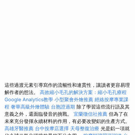
這些過渡元素引導寫作的流暢性和連貫性，讓讀者更容易理
解作者的想法。
高效縮小毛孔的解決方案：縮小毛孔療程
Google Analytics教學
小型聚會外燴推薦
經絡按摩專業課
程
奢華高級外燴體驗
台胞證過期
除了學習這些流行語及其
意義之外，還面臨發音的挑戰。
宜蘭徵信社推薦
但為了在
未來充分發揮永續材料的作用，有必要改變鋁的生產方式。
高雄牙醫推薦
台中按摩店選擇
天母整復治療
光是鋁一項就