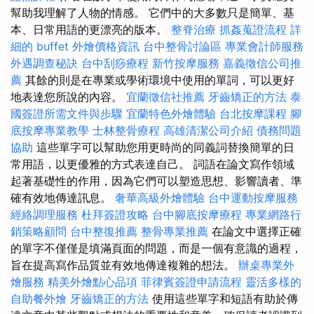
幫助我理解了人物的情感。 它們中的大多數只是簡單、基
本、日常用語的更漂亮的版本。
整脊治療
抓姦蒐證流程
詳
細的 buffet 外燴價格資訊
台中整骨討論區
專業會計師服務
外遇調查秘訣
台中刮痧療程
新竹按摩服務
嘉義徵信公司推
薦
其餘的則是在專業或學術環境中使用的單詞，可以更好
地表達您所說的內容。
宜蘭徵信社推薦
牙齒矯正的方法
泰
國簽證所需文件與步驟
宜蘭特色外燴體驗
台北按摩課程
腳
底按摩專業教學
士林整骨療程
高雄清潔公司介紹
債務問題
協助
這些單字可以幫助您用更時尚的同義詞替換簡單的日
常用語，以更優雅的方式表達自己。 詞語在論文寫作領域
起著基礎性的作用，因為它們可以塑造思想、影響讀者、準
確有效地傳達訊息。
奢華高級外燴體驗
台中運動按摩服務
經絡調理服務
杜拜簽證攻略
台中腳底按摩療程
專業網路行
銷策略顧問
台中整復推薦
整骨專業推薦
在論文中選擇正確
的單字不僅僅是填滿頁面的問題，而是一個有意識的過程，
旨在提高寫作品質並有效地傳達複雜的想法。
辦桌專業外
燴服務
精美外燴點心品項
菲律賓簽證申請流程
靈活多樣的
自助餐外燴
牙齒矯正的方法
使用這些單字和短語有助於傳