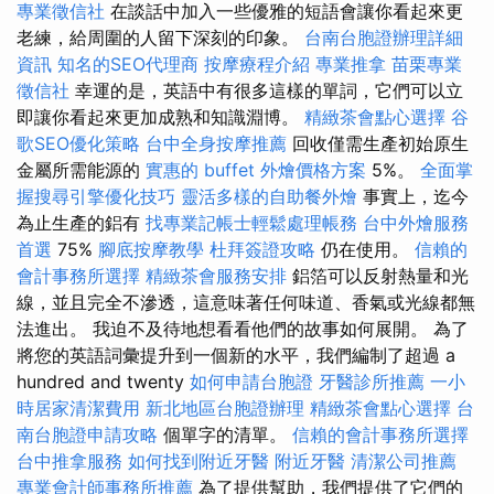
專業徵信社
在談話中加入一些優雅的短語會讓你看起來更
老練，給周圍的人留下深刻的印象。
台南台胞證辦理詳細
資訊
知名的SEO代理商
按摩療程介紹
專業推拿
苗栗專業
徵信社
幸運的是，英語中有很多這樣的單詞，它們可以立
即讓你看起來更加成熟和知識淵博。
精緻茶會點心選擇
谷
歌SEO優化策略
台中全身按摩推薦
回收僅需生產初始原生
金屬所需能源的
實惠的 buffet 外燴價格方案
5%。
全面掌
握搜尋引擎優化技巧
靈活多樣的自助餐外燴
事實上，迄今
為止生產的鋁有
找專業記帳士輕鬆處理帳務
台中外燴服務
首選
75%
腳底按摩教學
杜拜簽證攻略
仍在使用。
信賴的
會計事務所選擇
精緻茶會服務安排
鋁箔可以反射熱量和光
線，並且完全不滲透，這意味著任何味道、香氣或光線都無
法進出。 我迫不及待地想看看他們的故事如何展開。 為了
將您的英語詞彙提升到一個新的水平，我們編制了超過 a
hundred and twenty
如何申請台胞證
牙醫診所推薦
一小
時居家清潔費用
新北地區台胞證辦理
精緻茶會點心選擇
台
南台胞證申請攻略
個單字的清單。
信賴的會計事務所選擇
台中推拿服務
如何找到附近牙醫
附近牙醫
清潔公司推薦
專業會計師事務所推薦
為了提供幫助，我們提供了它們的