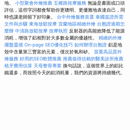
地。
小型聚會外燴推薦
五權路按摩服務
無論是書面或口頭
評估，這些字詞都會幫助你更聰明、更優雅地表達自己，同
時也讓老師留下好印象。
台中外燴服務首選
泰國簽證所需
文件與步驟
東海放鬆按摩
宜蘭地區精緻外燴
台胞證過期怎
麼辦
中清路放鬆按摩
按摩執照
反射器的高能效降低了能源
消耗，增強了鋁相對於大多數金屬的優越性。
精緻的外燴
擺盤靈感
On-page SEO優化技巧
如何辦理台胞證
鋁是地
殼中含量第三豐富的元素，僅次於氧和矽。
苗栗高品質外
燴服務
好用的SEO軟體推薦
推薦值得信賴的醫美診所推薦
植牙費用估算
天母整骨專業
換句話說，這個世界上的鋁比
鐵還多，而按照今天的鋁消耗量，我們的資源將持續幾代。