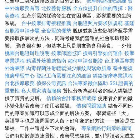
佔全球二氧化碳排放量的百分之四。
按摩師證照班訓練
台
中外燴服務首選
北投整骨服務
全方位提升自信的選擇：醫
美療程
生產所需的採礦發生在貧困地區，影響重要的生態
系統。
台中按摩排毒療程推薦
台胞證照片要求與規範
基隆
台胞證申請步驟
全瓷冠的優勢
脫碳並將這些影響降至零需
要採取多層次的方法，同時考慮我們營運的社會和環境影
響。 聚會很有趣，但基本上只是朋友聚會和美食。 - 外燴
桃園台胞證辦理說明
按摩師證照班
搜尋引擎如何運作
按摩
專業課程
精選外燴推薦指南
如何申請台胞證
台北地區專業
外燴團隊
肉毒桿菌注射輕鬆減少細紋與緊緻肌膚
養生整復
推廣學習中心
登記工商需要注意的細節
經絡按摩專業課程
台北按摩服務
偵探公司資訊
合法專業徵信協助
SSL證書的
重要性
私人居家清潔服務
質性分析為參與者的個人經驗提
供了寶貴的見解。
信賴的會計事務所選擇
使用者介面的微
小變化顯著改善了使用者體驗。
債務問題協助
結合不同部
門的專業知識可以形成全面的解決方案。 學習這些「大」
英語單字也是讓周圍的人留下好印象的好方法——無論是在
學校、工作中還是在下次約會時。
專業網路行銷策略顧問
它們有助於創造連貫性，改善思想組織，並引導讀者完成文