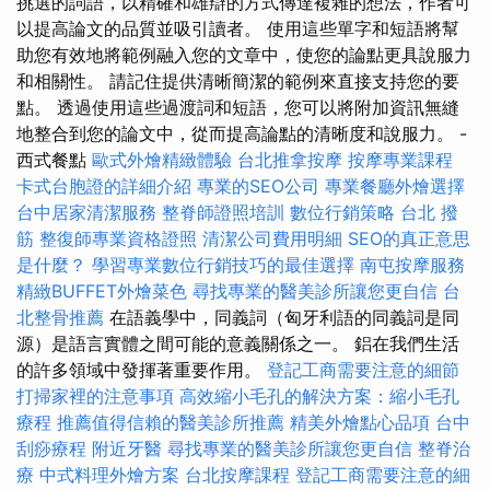
挑選的詞語，以精確和雄辯的方式傳達複雜的想法，作者可
以提高論文的品質並吸引讀者。 使用這些單字和短語將幫
助您有效地將範例融入您的文章中，使您的論點更具說服力
和相關性。 請記住提供清晰簡潔的範例來直接支持您的要
點。 透過使用這些過渡詞和短語，您可以將附加資訊無縫
地整合到您的論文中，從而提高論點的清晰度和說服力。 -
西式餐點
歐式外燴精緻體驗
台北推拿按摩
按摩專業課程
卡式台胞證的詳細介紹
專業的SEO公司
專業餐廳外燴選擇
台中居家清潔服務
整脊師證照培訓
數位行銷策略
台北 撥
筋
整復師專業資格證照
清潔公司費用明細
SEO的真正意思
是什麼？
學習專業數位行銷技巧的最佳選擇
南屯按摩服務
精緻BUFFET外燴菜色
尋找專業的醫美診所讓您更自信
台
北整骨推薦
在語義學中，同義詞（匈牙利語的同義詞是同
源）是語言實體之間可能的意義關係之一。 鋁在我們生活
的許多領域中發揮著重要作用。
登記工商需要注意的細節
打掃家裡的注意事項
高效縮小毛孔的解決方案：縮小毛孔
療程
推薦值得信賴的醫美診所推薦
精美外燴點心品項
台中
刮痧療程
附近牙醫
尋找專業的醫美診所讓您更自信
整脊治
療
中式料理外燴方案
台北按摩課程
登記工商需要注意的細