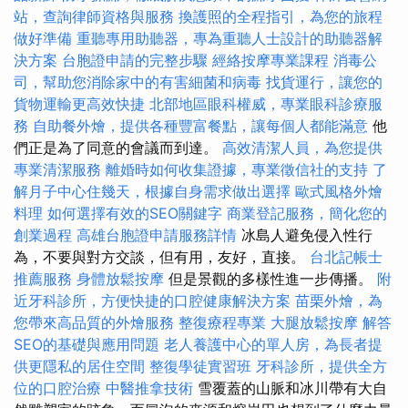
站，查詢律師資格與服務
換護照的全程指引，為您的旅程
做好準備
重聽專用助聽器，專為重聽人士設計的助聽器解
決方案
台胞證申請的完整步驟
經絡按摩專業課程
消毒公
司，幫助您消除家中的有害細菌和病毒
找貨運行，讓您的
貨物運輸更高效快捷
北部地區眼科權威，專業眼科診療服
務
自助餐外燴，提供各種豐富餐點，讓每個人都能滿意
他
們正是為了同意的會議而到達。
高效清潔人員，為您提供
專業清潔服務
離婚時如何收集證據，專業徵信社的支持
了
解月子中心住幾天，根據自身需求做出選擇
歐式風格外燴
料理
如何選擇有效的SEO關鍵字
商業登記服務，簡化您的
創業過程
高雄台胞證申請服務詳情
冰島人避免侵入性行
為，不要與對方交談，但有用，友好，直接。
台北記帳士
推薦服務
身體放鬆按摩
但是景觀的多樣性進一步傳播。
附
近牙科診所，方便快捷的口腔健康解決方案
苗栗外燴，為
您帶來高品質的外燴服務
整復療程專業
大腿放鬆按摩
解答
SEO的基礎與應用問題
老人養護中心的單人房，為長者提
供更隱私的居住空間
整復學徒實習班
牙科診所，提供全方
位的口腔治療
中醫推拿技術
雪覆蓋的山脈和冰川帶有大自