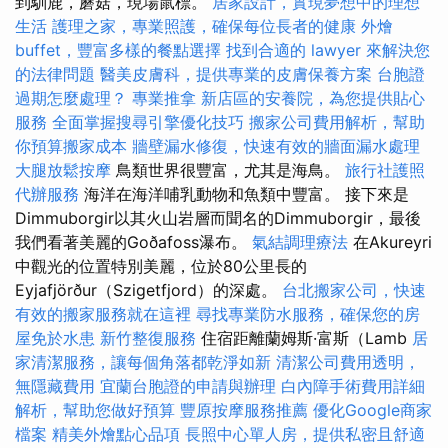
到馴鹿，蘑菇，現場鼠標。
居家設計，實現夢想中的理想
生活
護理之家，專業照護，確保每位長者的健康
外燴
buffet，豐富多樣的餐點選擇
找到合適的 lawyer 來解決您
的法律問題
醫美皮膚科，提供專業的皮膚保養方案
台胞證
過期怎麼處理？
專業推拿
新店區的安養院，為您提供貼心
服務
全面掌握搜尋引擎優化技巧
搬家公司費用解析，幫助
你預算搬家成本
牆壁漏水修復，快速有效的牆面漏水處理
大腿放鬆按摩
鳥類世界很豐富，尤其是海鳥。
旅行社護照
代辦服務
海洋在海洋哺乳動物和魚類中豐富。 接下來是
Dimmuborgir以其火山岩層而聞名的Dimmuborgir，最後
我們看著美麗的Goðafoss瀑布。
氣結調理療法
在Akureyri
中觀光的位置特別美麗，位於80公里長的
Eyjafjörður（Szigetfjord）的深處。
台北搬家公司，快速
有效的搬家服務就在這裡
尋找專業防水服務，確保您的房
屋免於水患
新竹整復服務
住宿距離蘭姆斯·富斯（Lamb
居
家清潔服務，讓每個角落都乾淨如新
清潔公司費用透明，
無隱藏費用
宜蘭台胞證的申請與辦理
白內障手術費用詳細
解析，幫助您做好預算
豐原按摩服務推薦
優化Google商家
檔案
精美外燴點心品項
長照中心單人房，提供私密且舒適