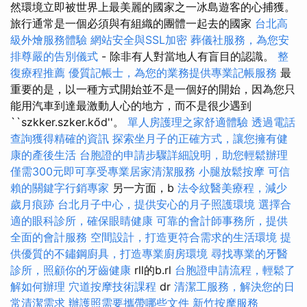
然環境立即被世界上最美麗的國家之一冰島遊客的心捕獲。
旅行通常是一個必須與有組織的團體一起去的國家
台北高
級外燴服務體驗
網站安全與SSL加密
葬儀社服務，為您安
排尊嚴的告別儀式
- 除非有人對當地人有盲目的認識。
整
復療程推薦
優質記帳士，為您的業務提供專業記帳服務
最
重要的是，以一種方式開始並不是一個好的開始，因為您只
能用汽車到達最激動人心的地方，而不是很少遇到
``szkker.szker.kőd''。
單人房護理之家舒適體驗
透過電話
查詢獲得精確的資訊
探索坐月子的正確方式，讓您擁有健
康的產後生活
台胞證的申請步驟詳細說明，助您輕鬆辦理
僅需300元即可享受專業居家清潔服務
小腿放鬆按摩
可信
賴的關鍵字行銷專家
另一方面，b
法令紋醫美療程，減少
歲月痕跡
台北月子中心，提供安心的月子照護環境
選擇合
適的眼科診所，確保眼睛健康
可靠的會計師事務所，提供
全面的會計服務
空間設計，打造更符合需求的生活環境
提
供優質的不鏽鋼廚具，打造專業廚房環境
尋找專業的牙醫
診所，照顧你的牙齒健康
rll的b.rl
台胞證申請流程，輕鬆了
解如何辦理
穴道按摩技術課程
dr
清潔工服務，解決您的日
常清潔需求
辦護照需要攜帶哪些文件
新竹按摩服務