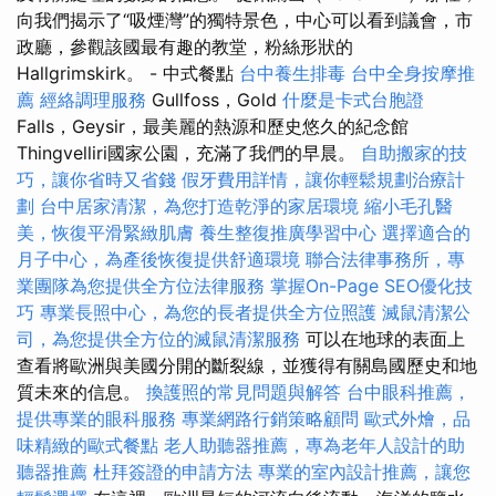
向我們揭示了“吸煙灣”的獨特景色，中心可以看到議會，市
政廳，參觀該國最有趣的教堂，粉絲形狀的
Hallgrimskirk。 - 中式餐點
台中養生排毒
台中全身按摩推
薦
經絡調理服務
Gullfoss，Gold
什麼是卡式台胞證
Falls，Geysir，最美麗的熱源和歷史悠久的紀念館
Thingvelliri國家公園，充滿了我們的早晨。
自助搬家的技
巧，讓你省時又省錢
假牙費用詳情，讓你輕鬆規劃治療計
劃
台中居家清潔，為您打造乾淨的家居環境
縮小毛孔醫
美，恢復平滑緊緻肌膚
養生整復推廣學習中心
選擇適合的
月子中心，為產後恢復提供舒適環境
聯合法律事務所，專
業團隊為您提供全方位法律服務
掌握On-Page SEO優化技
巧
專業長照中心，為您的長者提供全方位照護
滅鼠清潔公
司，為您提供全方位的滅鼠清潔服務
可以在地球的表面上
查看將歐洲與美國分開的斷裂線，並獲得有關島國歷史和地
質未來的信息。
換護照的常見問題與解答
台中眼科推薦，
提供專業的眼科服務
專業網路行銷策略顧問
歐式外燴，品
味精緻的歐式餐點
老人助聽器推薦，專為老年人設計的助
聽器推薦
杜拜簽證的申請方法
專業的室內設計推薦，讓您