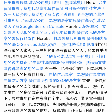
后里推薦按摩
清潔公司費用透明，無隱藏費用
Heroli
台中
律師推薦，幫您找到當地最佳律師
杜拜簽證的申請方法
月
嫂一天多少錢，幫助您了解產後照護費用
適合您的台北會
計事務所
台南清潔公司，為您的居家環境提供高品質清潔
深入了解Google Search Console
Heroli
天花板漏水，立
即處理天花板的漏水問題，避免更多損害
提供多元解決方
案的數位行銷夥伴
Herok。
桃園外燴服務推薦
提升網站曝
光的SEO Services
私家偵探社，提供隱密調查服務
對於那
些莊嚴的人來說，冰島對於那些有很多人的人，如果幾乎強
烈地強烈地感到恐懼。
了解近視老花雷射手術費用，計劃
您的視力矯正
台中輕井澤按摩服務
桃園外燴，無論婚宴或
聚會都能滿足您的口味
有一些``也是穩定的''，因為冰島不
是一個大的柯爾特杜爾。
白蟻防治專家，為您提供專業的
白蟻防治方案
提供量身打造的SEO解決方案
首先，我們參
觀最著名的南部城市，位於海灘上，但沒有港口。 您可以
要求自己的房間或宿舍（通常有多達4張床）。 在許多情況
下，農村青年住宿在家庭住宅中。 我承認，通過電子地址
（EN），我可以要求刪除，對我的註冊個人數據的修改以
及有關處理的數據的信息。 從佩蘭山（Perlan Hill）那裡，