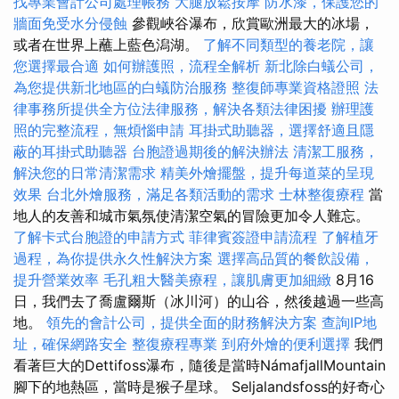
找專業會計公司處理帳務
大腿放鬆按摩
防水漆，保護您的
牆面免受水分侵蝕
參觀峽谷瀑布，欣賞歐洲最大的冰場，
或者在世界上蘸上藍色潟湖。
了解不同類型的養老院，讓
您選擇最合適
如何辦護照，流程全解析
新北除白蟻公司，
為您提供新北地區的白蟻防治服務
整復師專業資格證照
法
律事務所提供全方位法律服務，解決各類法律困擾
辦理護
照的完整流程，無煩惱申請
耳掛式助聽器，選擇舒適且隱
蔽的耳掛式助聽器
台胞證過期後的解決辦法
清潔工服務，
解決您的日常清潔需求
精美外燴擺盤，提升每道菜的呈現
效果
台北外燴服務，滿足各類活動的需求
士林整復療程
當
地人的友善和城市氣氛使清潔空氣的冒險更加令人難忘。
了解卡式台胞證的申請方式
菲律賓簽證申請流程
了解植牙
過程，為你提供永久性解決方案
選擇高品質的餐飲設備，
提升營業效率
毛孔粗大醫美療程，讓肌膚更加細緻
8月16
日，我們去了喬盧爾斯（冰川河）的山谷，然後越過一些高
地。
領先的會計公司，提供全面的財務解決方案
查詢IP地
址，確保網路安全
整復療程專業
到府外燴的便利選擇
我們
看著巨大的Dettifoss瀑布，隨後是當時NámafjallMountain
腳下的地熱區，當時是猴子星球。 Seljalandsfoss的好奇心