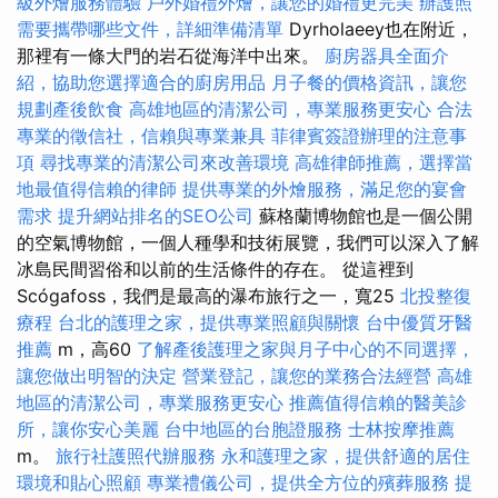
級外燴服務體驗
戶外婚禮外燴，讓您的婚禮更完美
辦護照
需要攜帶哪些文件，詳細準備清單
Dyrholaeey也在附近，
那裡有一條大門的岩石從海洋中出來。
廚房器具全面介
紹，協助您選擇適合的廚房用品
月子餐的價格資訊，讓您
規劃產後飲食
高雄地區的清潔公司，專業服務更安心
合法
專業的徵信社，信賴與專業兼具
菲律賓簽證辦理的注意事
項
尋找專業的清潔公司來改善環境
高雄律師推薦，選擇當
地最值得信賴的律師
提供專業的外燴服務，滿足您的宴會
需求
提升網站排名的SEO公司
蘇格蘭博物館也是一個公開
的空氣博物館，一個人種學和技術展覽，我們可以深入了解
冰島民間習俗和以前的生活條件的存在。 從這裡到
Scógafoss，我們是最高的瀑布旅行之一，寬25
北投整復
療程
台北的護理之家，提供專業照顧與關懷
台中優質牙醫
推薦
m，高60
了解產後護理之家與月子中心的不同選擇，
讓您做出明智的決定
營業登記，讓您的業務合法經營
高雄
地區的清潔公司，專業服務更安心
推薦值得信賴的醫美診
所，讓你安心美麗
台中地區的台胞證服務
士林按摩推薦
m。
旅行社護照代辦服務
永和護理之家，提供舒適的居住
環境和貼心照顧
專業禮儀公司，提供全方位的殯葬服務
提