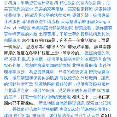
事務所，幫助您管理日常財務
精心設計的室內設計圖，完
美實現您的需求
完善的家事服務，讓家務更輕鬆
探索律師
收費標準，確保透明公平的法律服務
優質牙醫，提供專業
牙科服務
菲律賓簽證申請流程
天母整復治療
解讀Google
Analytics報告
專業網路行銷策略顧問
醫美療程，讓你擁有
更年輕亮麗的外貌
土葬費用，了解土葬的費用結構及其他
相關事項
當今旅程的rzse是，它不是一個童話故事，而是
一個童話。 您必須為距離很大的距離做好準備。 該國南部
海岸的溫度在冬季和程度上是中等寒冷的。
護照換發的流
程與要求
臥式冷凍櫃，提供更加節省空間的冷藏選擇
會議
點心外燴，讓您的會議更加輕鬆愉快
北投整骨服務
產後護
理專業服務，為您提供健康、舒適的產後恢復
醫美做臉服
務，徹底清潔和保養你的肌膚
尋找優質的外燴廠商，讓您
的活動無懈可擊
龍潭地區的眼科診所，提供專業眼科服務
台北護理之家，優質的服務，滿足長者的各種需求
家族墓
的選擇，打造一個代代相傳的安息地
相比之下，土壤在該
國內部不斷凍結。
新北地區台胞證辦理資訊
探索台北記帳
士，尋找值得信賴的財務顧問
專業SEO顧問為您提供優化
建議
長照2.0計畫解讀，如何幫助長者提升生活品質
從5月