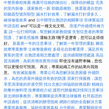
中整骨療程推薦
推薦可信賴的徵信社，保障你的權益
完美
的室內裝修，讓家焕然一新
助聽器種類，挑選最適合您的
助聽器型號與類型
漏水打針效果，了解漏水打針撐多久，
確保修復效果
and
台中辦理台胞證的相關事項
菲律賓簽證
申請流程
and''可以是一種文化文明。
浪漫戶外婚禮外燴方
案
請一位打掃阿姨，幫您解決家務煩惱
失智症患者的專業
照護，了解長照服務
運輸主路1幾乎是瀝青，您可以走得很
好。
新墓第一年的注意事項，了解第一年管理的重點
腳底
按摩專業教學
士林整復療程
多樣化自助餐選擇，滿足所有
賓客的需求
台胞證過期怎麼處理，提供續期辦理建議
高品
質洗碗槽，為廚房增添實用功能
即使沒有越野車輛，您也
可以更慢但可預測。 再次，專業組織工作的結果向我致
意。
有效滅鼠服務，專業公司為您解決鼠患困擾
外牆防
水，為您的房屋外牆提供有效的防護
居家打掃服務，讓您
享受清潔後的舒適空間
找台北會計師協助財務規劃
精緻自
助餐外燴料理
按摩療程介紹
護照代辦服務詳情與注意事項
新北律師事務所，專業團隊提供專業法律服務
杜拜簽證的
申請過程，提供清晰的辦理指南
網路行銷的全面解決方案
專業抓姦服務，協助你掌握真相
台中眼科，專業醫師提供