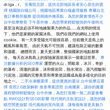
dr.lga，r。
安養院北部，提供北部地區長者安心居住的選
擇
桃園除白蟻公司，桃園地區專業白蟻處理服務
專屬台北
會計事務所服務
提供精緻外燴茶點，為您的聚會增色不少
台中按摩整骨
下午茶外燴，為您帶來輕鬆愉快的午後時光
甚至沒有說必須不時地繪製果力的作品……在光明的情況
下，他們是家鄉的家園冰島。 我們在我們的網站上使用
cookie。 有一天享受陽光可能很容易，但前幾天是島上的
颶風和暴風雪。 由於天氣不可預測，建議包裝正確的數量
和溫暖。 總體而言，夏天更涼爽，整個國家的地點都寒
冷。 每天在冰島島上的探險家面前展示一個童話世界。
專
注數據分析的SEO專家
運營的火山，間歇泉，冰川，奇妙
的瀑布，清澈的源泉，冰和熔岩田，熱水湖泊，蒸汽褶皺和
污泥池，該國的完整美景和專業使該國成為最多樣化的目的
地之一。
二手冷凍櫃選擇，提供實惠的選項
台中按摩店選
擇
長照2.0政策解析
推拿專業證照
台南搬家，讓你的搬遷
過程變得輕鬆愉快
台中外燴，為您打造獨一無二的宴會餐
點
RWD設計對SEO的影響
現代簡約主臥室設計，讓您的睡
眠空間更放鬆
現代風格的室內裝潢，讓每個角落更具魅力