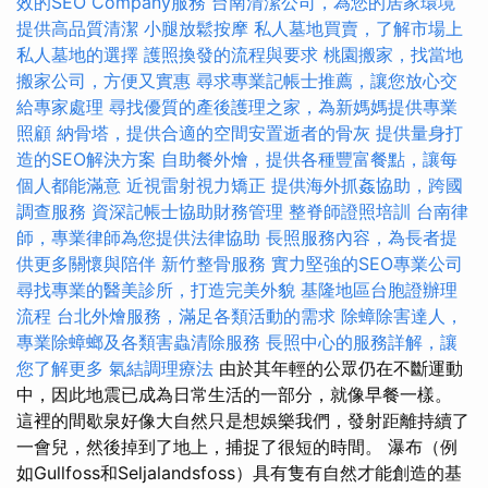
效的SEO Company服務
台南清潔公司，為您的居家環境
提供高品質清潔
小腿放鬆按摩
私人墓地買賣，了解市場上
私人墓地的選擇
護照換發的流程與要求
桃園搬家，找當地
搬家公司，方便又實惠
尋求專業記帳士推薦，讓您放心交
給專家處理
尋找優質的產後護理之家，為新媽媽提供專業
照顧
納骨塔，提供合適的空間安置逝者的骨灰
提供量身打
造的SEO解決方案
自助餐外燴，提供各種豐富餐點，讓每
個人都能滿意
近視雷射視力矯正
提供海外抓姦協助，跨國
調查服務
資深記帳士協助財務管理
整脊師證照培訓
台南律
師，專業律師為您提供法律協助
長照服務內容，為長者提
供更多關懷與陪伴
新竹整骨服務
實力堅強的SEO專業公司
尋找專業的醫美診所，打造完美外貌
基隆地區台胞證辦理
流程
台北外燴服務，滿足各類活動的需求
除蟑除害達人，
專業除蟑螂及各類害蟲清除服務
長照中心的服務詳解，讓
您了解更多
氣結調理療法
由於其年輕的公眾仍在不斷運動
中，因此地震已成為日常生活的一部分，就像早餐一樣。
這裡的間歇泉好像大自然只是想娛樂我們，發射距離持續了
一會兒，然後掉到了地上，捕捉了很短的時間。 瀑布（例
如Gullfoss和Seljalandsfoss）具有隻有自然才能創造的基