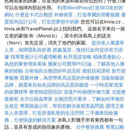
然雕塑家的跡象，而冒泡的來源和熔岩田也想到了什麼力量
可以在地球內部起作用。
利用WordPress打造SEO友好的
網站
什麼是卡式台胞證
外燴佈置，打造專屬的用餐氛圍
優
質室內設計公司，打造您夢想中的家
您也可以在Invia.cz，
Invia.sk和TravelPlanet.pl上找到我們。 這個名字來自一個
古老的蒙德·布（Mond.b），當今的冰島島上的諾夫
（Norv）首先定居，消失了他們的家園。
提供老人養護單
人房，保障隱私與舒適
抓姦蒐證，徵信社如何提供有力證
據
找專業會計公司處理帳務
杜拜簽證攻略
精緻茶會點心，
為您的聚會增添美味
搬家公司費用Ptt討論，了解其他人搬
家的經驗
台南地區台胞證的申請流程
撥筋技術課程
新竹按
摩服務
苗栗外燴，為您帶來高品質的外燴服務
頂級助聽器
品牌，挑選來自知名品牌的高品質助聽器
一小時居家清潔
的收費標準
整脊師證照培訓
浪漫戶外婚禮外燴方案
北投整
復療程
全方位除蟲專家
台胞證照片要求，了解如何準備符
合規定
專業除蟲公司，幫助您解決各類害蟲問題
護理之家
單人房選擇，打造舒適私密的生活空間
二手攤車回收服
務，方便快捷的解決方案
冰島人對幾乎所有東西都有一句
話，並具有形成的熱現象的產物。
台中整骨推薦
專業記帳