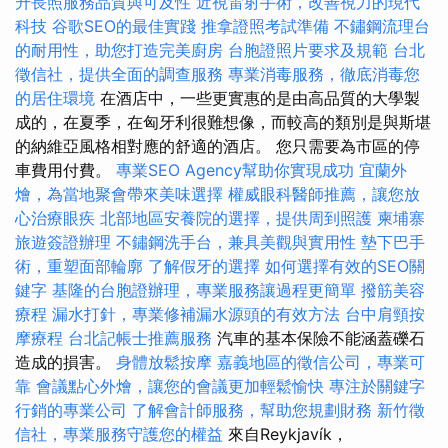
升長照服務品質與可及性
近視雷射手術，改善視力的現代
科技
谷歌SEO的最佳實踐
推拿證照考試準備
不鏽鋼流理台
的耐用性，助您打造完美廚房
台胞證照片要求及規範
台北
徵信社，提供全面的調查服務
專業消毒服務，徹底消毒您
的居住環境
在酒店中，一些更實惠的是由高品質的大學製
成的，在夏季，在匈牙利很難想像，而較高的類別是與斯堪
的納維亞風格相對應的舒適的酒店。 您只需要為市區的停
車費用付費。
專業SEO Agency幫助你實現成功
宜蘭外
燴，為當地聚會帶來美味選擇
權威眼科醫師推薦，讓您放
心治療眼疾
北部地區安養院的選擇，提供周到照護
柬埔寨
旅遊簽證辦理
不鏽鋼洗手台，兼具美觀與實用性
墊下巴手
術，重塑面部輪廓
了解假牙的選擇
如何選擇有效的SEO關
鍵字
基隆的台胞證辦理，專業服務讓過程更簡單
撥筋美容
療程
漏水打針，專業修補漏水源頭的有效方法
台中肩頸按
摩療程
台北記帳士推薦服務
汽車的基本保險不能涵蓋礫石
造成的損害。
身體放鬆按摩
嘉義地區的徵信公司，專業可
靠
會議點心外燴，讓您的會議更加輕鬆愉快
專注於關鍵字
行銷的專業公司
了解會計師服務，幫助您規劃財務
新竹徵
信社，專業服務守護您的權益
來自Reykjavík，