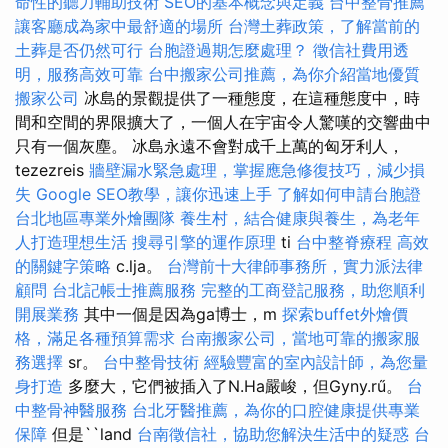
命性的聽力輔助技術
SEO的基本概念與定義
台中整骨推薦
讓客廳成為家中最舒適的場所
台灣土葬政策，了解當前的
土葬是否仍然可行
台胞證過期怎麼處理？
徵信社費用透
明，服務高效可靠
台中搬家公司推薦，為你介紹當地優質
搬家公司
冰島的景觀提供了一種態度，在這種態度中，時
間和空間的界限擴大了，一個人在宇宙令人驚嘆的交響曲中
只有一個灰塵。 冰島永遠不會對成千上萬的匈牙利人，
tezezreis
牆壁漏水緊急處理，掌握應急修復技巧，減少損
失
Google SEO教學，讓你迅速上手
了解如何申請台胞證
台北地區專業外燴團隊
養生村，結合健康與養生，為老年
人打造理想生活
搜尋引擎的運作原理
ti
台中整脊療程
高效
的關鍵字策略
c.lja。
台灣前十大律師事務所，實力派法律
顧問
台北記帳士推薦服務
完整的工商登記服務，助您順利
開展業務
其中一個是因為ga博士，m
探索buffet外燴價
格，滿足各種預算需求
台南搬家公司，當地可靠的搬家服
務選擇
sr。
台中整骨技術
經驗豐富的室內設計師，為您量
身打造
多麼大，它們被插入了N.Ha嚴峻，但Gyny.rű。
台
中整骨神醫服務
台北牙醫推薦，為你的口腔健康提供專業
保障
但是``land
台南徵信社，協助您解決生活中的疑惑
台