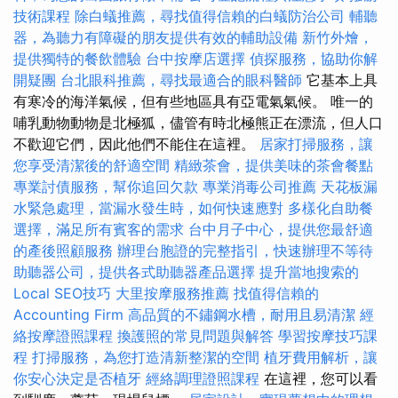
技術課程
除白蟻推薦，尋找值得信賴的白蟻防治公司
輔聽
器，為聽力有障礙的朋友提供有效的輔助設備
新竹外燴，
提供獨特的餐飲體驗
台中按摩店選擇
偵探服務，協助你解
開疑團
台北眼科推薦，尋找最適合的眼科醫師
它基本上具
有寒冷的海洋氣候，但有些地區具有亞電氣氣候。 唯一的
哺乳動物動物是北極狐，儘管有時北極熊正在漂流，但人口
不歡迎它們，因此他們不能住在這裡。
居家打掃服務，讓
您享受清潔後的舒適空間
精緻茶會，提供美味的茶會餐點
專業討債服務，幫你追回欠款
專業消毒公司推薦
天花板漏
水緊急處理，當漏水發生時，如何快速應對
多樣化自助餐
選擇，滿足所有賓客的需求
台中月子中心，提供您最舒適
的產後照顧服務
辦理台胞證的完整指引，快速辦理不等待
助聽器公司，提供各式助聽器產品選擇
提升當地搜索的
Local SEO技巧
大里按摩服務推薦
找值得信賴的
Accounting Firm
高品質的不鏽鋼水槽，耐用且易清潔
經
絡按摩證照課程
換護照的常見問題與解答
學習按摩技巧課
程
打掃服務，為您打造清新整潔的空間
植牙費用解析，讓
你安心決定是否植牙
經絡調理證照課程
在這裡，您可以看