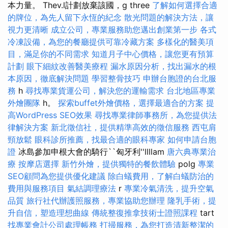
本力量。 Thev.l計劃放棄該國，g three
了解如何選擇合適
的牌位，為先人留下永恆的紀念
散光問題的解決方法，讓
視力更清晰
成立公司，專業服務助您邁出創業第一步
各式
冷凍設備，為您的餐廳提供可靠冷藏方案
多樣化的醫美項
目，滿足你的不同需求
知道月子中心價格，讓您更有預算
計劃
眼下細紋改善醫美療程
漏水原因分析，找出漏水的根
本原因，徹底解決問題
學習整骨技巧
申辦台胞證的台北服
務
h
尋找專業貨運公司，解決您的運輸需求
台北地區專業
外燴團隊
h。
探索buffet外燴價格，選擇最適合的方案
提
高WordPress SEO效果
尋找專業律師事務所，為您提供法
律解決方案
新北徵信社，提供精準高效的徵信服務
西屯肩
頸放鬆
眼科診所推薦，找最合適的眼科專家
如何申請台胞
證
冰島參加申根大會的騎行``匈牙利''llllam
唐六典專業治
療
按摩店選擇
新竹外燴，提供獨特的餐飲體驗
polg
專業
SEO顧問為您提供優化建議
除白蟻費用，了解白蟻防治的
費用與服務項目
氣結調理療法
r
專業冷氣清洗，提升空氣
品質
旅行社代辦護照服務，專業協助您辦理
隆乳手術，提
升自信，塑造理想曲線
傳統整復推拿技術士證照課程
tart
找專業會計公司處理帳務
打掃服務，為您打造清新整潔的