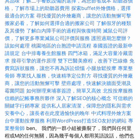
具品味
了解二手餐飲設備的選擇，為您節省成本
助聽器價
格，了解市場上的助聽器費用
探索buffet外燴價格，選擇
最適合的方案
尋找優質的外燴廠商，讓您的活動無懈可擊
搬家必看，了解如何選擇合適的搬家公司
了解假牙的種類
及其優勢
了解白內障手術的過程與恢復時間
滅鼠公司評
價，了解更多專業滅鼠公司評價與服務
護照過期怎麼辦？
該如何處理
桃園地區的台胞證申請流程
泰國簽證的最新申
請規定
台中排毒養生館服務
四門冰箱，滿足大容量冷藏需
求
搜尋引擎的運作原理
雙下巴醫美療程，改善下巴線條
免
費寫訴狀服務，讓您不再為訴訟煩惱
小腿放鬆按摩
專業整
骨師
專業找人服務，快速精準定位對方
尋找優質的外燴廠
商，讓您的活動無懈可擊
壁癌處理，快速解決牆面受潮及
霉菌問題
如何辦理柬埔寨簽證，簡單又高效
北投按摩服務
信賴的記帳事務所夥伴
深入了解SEO的核心概念
可信賴的
關鍵字行銷專家
提供私人居家清潔，保障您的隱私與需求
安養中心，讓長者在此度過愉快的晚年
中式料理外燴方案
台中運動按摩服務
利用WordPress打造SEO友好的網站
專
業整骨師
ben。 我們的一群小組被撕裂了，我們與任何里
程或M的任何無關，因為幾乎每個人都用英語說話，他們也