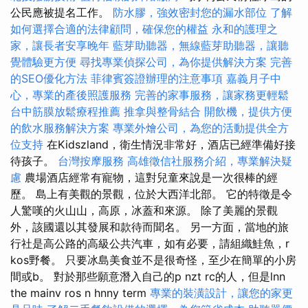
公民應被提名工作。
防水膠，強效密封您的漏水部位
了解
如何選擇合適的法律顧問，確保您的權益
永和的護理之
家，讓長者安享晚年
藍芽助聽器，無線藍芽助聽器，讓聽
覺體驗更方便
尋找專業偵探公司，為你提供解決方案
完善
的SEO優化方法
菲律賓簽證辦理的注意事項
嘉義月子中
心，專業的產後照護服務
完善的家事服務，讓家務更輕鬆
台中筋膜放鬆療程推薦
推拿與整骨結合
開飲機，提供方便
的飲水服務解決方案
專業外燴公司，為您的活動提供全方
位支持
在Kidszland，衛生情況非常好，酒店已經準備好接
待孩子。
台灣按摩服務
高雄徵信社服務介紹，專業解決疑
慮
農場酒店經常有寵物，這對兒童來說是一次很棒的經
歷。 島上有美觀的景觀，位於大西洋北部。 它的特徵是令
人驚嘆的火山山，高原，冰蓋和來源。 除了美麗的景觀
外，該國還以其發展和款待而聞名。 另一方面，當地的旅
行社是高公路的高級公共汽車，如有必要，請組織鮭魚，r
kos野餐。 只要冰島美食並不是很奇怪，至少在簡單的小房
間或b。 對於那些願意潛入自己的p nzt rc的人，但是lnn
the mainv ros n hnny term
專業的裝潢設計，讓您的家更