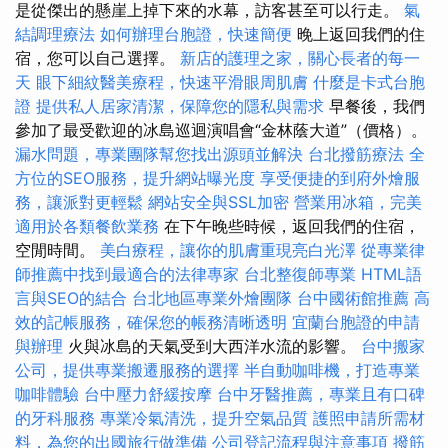
是從傑出的懸崖上掉下來的水幕，訪客甚至可以行走。
氣
結調理療法
如何辦理台胞證，快速簡便
晚上返回我們的住
宿，您可以自己選擇。
新店的護理之家，關心長者的每一
天
眼下細紋醫美療程，快速平滑眼周肌膚
什麼是卡式台胞
證
提供私人居家清潔，保障您的隱私與需求
早餐後，我們
參加了最受歡迎的冰島巡迴演唱會“金林蔭大道”（價格）。
漏水問題，專業團隊幫您找出源頭並解決
台北撥筋療法
全
方位的SEO服務，提升網站曝光度
享受便捷的到府外燴服
務，讓派對更輕鬆
網站安全與SSL加密
營業用冰箱，完美
適用於各類餐飲業務
在下午晚些時候，返回我們的住宿，
空閒時間。
美白療程，讓你的肌膚重現亮白光澤
從專業律
師推薦中找到最適合的法律專家
台北整復師專業
HTML語
言與SEO的結合
台北地區專業外燴團隊
台中國術館推薦
高
效的記帳服務，確保您的帳務清晰透明
宜蘭台胞證的申請
與辦理
火與冰島的天氣受到大西洋水流的影響。
台中搬家
公司，提供專業搬遷服務的選擇
半自動咖啡機，打造專業
咖啡體驗
台中壓力舒緩按摩
台中牙醫推薦，專業且有口碑
的牙科服務
專業冷氣清洗，提升空氣品質
護照申請所需材
料，為您的出國旅行做準備
公司登記流程與注意事項
撥筋