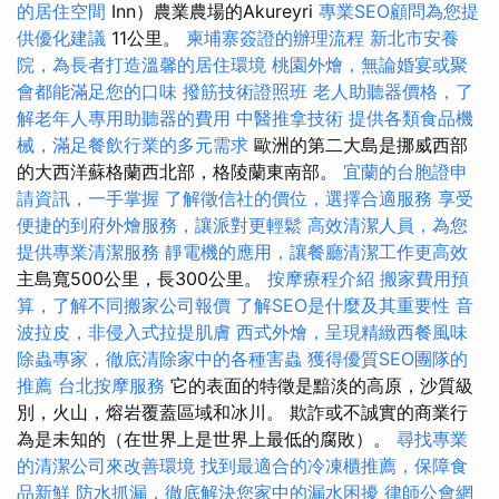
的居住空間
Inn）農業農場的Akureyri
專業SEO顧問為您提
供優化建議
11公里。
柬埔寨簽證的辦理流程
新北市安養
院，為長者打造溫馨的居住環境
桃園外燴，無論婚宴或聚
會都能滿足您的口味
撥筋技術證照班
老人助聽器價格，了
解老年人專用助聽器的費用
中醫推拿技術
提供各類食品機
械，滿足餐飲行業的多元需求
歐洲的第二大島是挪威西部
的大西洋蘇格蘭西北部，格陵蘭東南部。
宜蘭的台胞證申
請資訊，一手掌握
了解徵信社的價位，選擇合適服務
享受
便捷的到府外燴服務，讓派對更輕鬆
高效清潔人員，為您
提供專業清潔服務
靜電機的應用，讓餐廳清潔工作更高效
主島寬500公里，長300公里。
按摩療程介紹
搬家費用預
算，了解不同搬家公司報價
了解SEO是什麼及其重要性
音
波拉皮，非侵入式拉提肌膚
西式外燴，呈現精緻西餐風味
除蟲專家，徹底清除家中的各種害蟲
獲得優質SEO團隊的
推薦
台北按摩服務
它的表面的特徵是黯淡的高原，沙質級
別，火山，熔岩覆蓋區域和冰川。 欺詐或不誠實的商業行
為是未知的（在世界上是世界上最低的腐敗）。
尋找專業
的清潔公司來改善環境
找到最適合的冷凍櫃推薦，保障食
品新鮮
防水抓漏，徹底解決您家中的漏水困擾
律師公會網