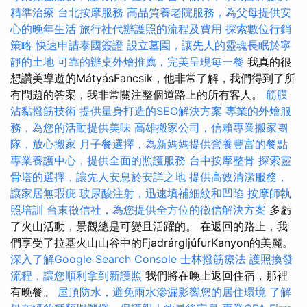
精準治療
台北按摩服務
高品質養老院服務，為父母提供安
心的晚年生活
旅行社代辦護照的流程及費用
探索數位行銷
策略
快速申請泰國簽證
設立墓園，讓先人的靈魂長眠於寧
靜的土地
可靠的辦桌外燴推薦，完美呈現每一餐
我真的很
想讚美導遊的MátyásFancsik，他非常了解，我們得到了所
有問題的答案，我非常關注整個道路上的所有客人。
筋膜
沾黏撥筋技術
提供量身打造的SEO解決方案
專業的外燴服
務，為您的活動提供美味
高雄搬家公司，信賴專業搬家團
隊，放心搬家
月子餐選擇，為新媽媽提供營養豐富的餐點
專業養護中心，提供全面的照護服務
台中按摩整骨
探索靈
骨塔的選擇，讓先人安息於安詳之地
提供高效清潔服務，
讓家居無瑕疵
玻尿酸注射，迅速填補細紋和凹陷
按摩師執
照培訓
台東徵信社，為您提供全方位的徵信解決方案
多虧
了火山活動，景觀總是可變且活躍的。 在返回的路上，我
們享受了拉基火山山谷中的FjadrárgljúfurKanyon的美麗。
深入了解Google Search Console
士林撥筋療法
護照換發
流程，讓您順利拿到新護照
我們將在晚上返回住宿，那裡
有晚餐。
屋頂防水，避免雨水滲漏影響您的居住環境
了解