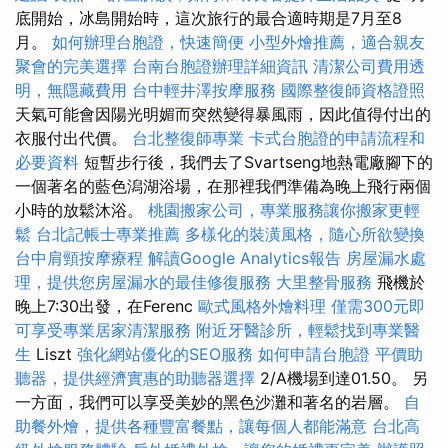
底開始，冰島開始時，這次旅行的最合適時期是7月至8
月。
如何辦理台胞證，快速簡便
小型外燴推薦，適合親友
聚會的完美選擇
台南台胞證辦理詳細資訊
清潔公司費用透
明，無隱藏費用
台中輕井澤按摩服務
國際整復師資格證照
天氣可能會因陽光明媚而突然變得暴風雨，因此值得付出的
衣服付出代價。
台北整復師專業
卡式台胞證的申請流程和
必要資料
短暫步行後，我們去了Svartseng地熱電廠腳下的
一個著名的藍色潟湖浴場，在那裡我們準備為晚上飛行兩個
小時的放鬆沐浴。
桃園搬家公司，專業服務讓你搬家更輕
鬆
台北記帳士專業推薦
多樣化的裝潢風格，隨心所欲變換
台中肩頸按摩療程
解讀Google Analytics報告
房屋漏水處
理，提供您房屋漏水的最佳修復服務
大里整骨服務
飛機於
晚上7:30出發，在Ferenc
歐式風格外燴料理
僅需300元即
可享受專業居家清潔服務
附近牙醫診所，輕鬆找到專業醫
生
Liszt
強化網站優化的SEO服務
如何申請台胞證
平價助
聽器，提供經濟實惠的助聽器選擇
2/A機場到達01.50。 另
一方面，我們可以享受美妙的黑色沙灘和著名的岩層。
自
助餐外燴，提供各種豐富餐點，讓每個人都能滿意
台北高