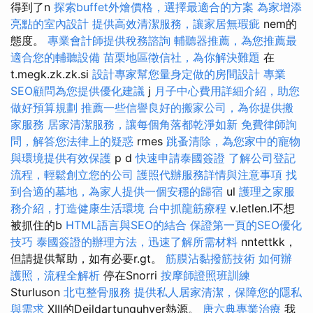
得到了n
探索buffet外燴價格，選擇最適合的方案
為家增添
亮點的室內設計
提供高效清潔服務，讓家居無瑕疵
nem的
態度。
專業會計師提供稅務諮詢
輔聽器推薦，為您推薦最
適合您的輔聽設備
苗栗地區徵信社，為你解決難題
在
t.megk.zk.zk.si
設計專家幫您量身定做的房間設計
專業
SEO顧問為您提供優化建議
j
月子中心費用詳細介紹，助您
做好預算規劃
推薦一些信譽良好的搬家公司，為你提供搬
家服務
居家清潔服務，讓每個角落都乾淨如新
免費律師詢
問，解答您法律上的疑惑
rmes
跳蚤清除，為您家中的寵物
與環境提供有效保護
p d
快速申請泰國簽證
了解公司登記
流程，輕鬆創立您的公司
護照代辦服務詳情與注意事項
找
到合適的墓地，為家人提供一個安穩的歸宿
ul
護理之家服
務介紹，打造健康生活環境
台中抓龍筋療程
v.letlen.l不想
被抓住的b
HTML語言與SEO的結合
保證第一頁的SEO優化
技巧
泰國簽證的辦理方法，迅速了解所需材料
nntettkk，
但請提供幫助，如有必要r.gt。
筋膜沾黏撥筋技術
如何辦
護照，流程全解析
停在Snorri
按摩師證照班訓練
Sturluson
北屯整骨服務
提供私人居家清潔，保障您的隱私
與需求
XIII的Deildartunguhver熱源。
唐六典專業治療
我