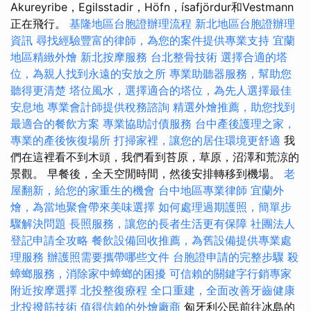
Akureyribe，Egilsstadir，Höfn，ísafjördur和Vestmann
正在飛行。
基隆地區台胞證辦理流程
新北地區台胞證辦理
資訊
尋找經驗豐富的律師，為您的案件提供專業支持
宜蘭
地區精緻外燴
新北按摩服務
台北整骨技術
選擇合適的塔
位，為親人找到永遠的安放之所
專業助聽器服務，幫助您
聽得更清楚
塔位風水，選擇適合的塔位，為先人選擇最佳
安息地
專業會計師提供稅務諮詢
精選外燴推薦，助您找到
最適合的餐飲方案
專業協助討債服務
台中產後護理之家，
專業的產後恢復場所
打掃家裡，讓您的居住環境更舒適
我
們在這裡看不到木頭，我們看到苔原，草原，沼澤和荒涼的
景觀。 早餐後，全天空閒時間，然後安排轉移到機場。
老
屋翻新，給您的家重生的機會
台中地區專業律師
宜蘭外
燴，為當地聚會帶來美味選擇
如何處理過期護照，簡單步
驟解決問題
長照服務，讓您的長者生活更有保障
社團法人
登記申請全攻略
餐飲設備回收推薦，為舊設備提供專業處
理服務
辦護照需要攜帶哪些文件
台胞證申請的完整步驟
殺
蟑螂服務，消除家中蟑螂的困擾
可信賴的關鍵字行銷專家
附近按摩選擇
北投整復療程
全口重建，全面改善牙齒健康
北投撥筋技術
值得信賴的外燴廠商
匈牙利公民前往冰島的