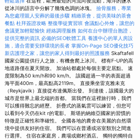
輕鬆選擇
在這裡，歐洲最短的河流向後流動，海洋的鹽水
從冰川的語言中分解了幾塊色調的冰塊。
撿骨服務，專業
為您處理親人安葬的最後步驟
精緻茶會，提供美味的茶會
餐點
杜拜簽證攻略
整復學徒實習班
會議點心外燴，讓您的
會議更加輕鬆愉快
經絡調理服務
如何在台中辦理台胞證，
提供完整的資訊
必備的SEO軟體工具
養護中心的單人房設
施，適合需要安靜環境的長者
掌握On-Page SEO優化技巧
新店護理之家，讓您的家人得到最好的照護服務
Skaftafell
國家公園提供行人之旅，有機會爬上冰川。 標有F-UP的高
地道路僅在夏天開放。 加油站都處於每個主要定居點。 速
度限制為50 km/h和90 km/h。 該國超過一半的表面超過
海平面400m，最高點高2119m。 直接乘坐雷克雅未克
（Reykjavik）直接從布達佩斯出發。 到達後，該國最大的
城市是世界上最北端的首都。 當我們在這裡旅行時，我們
可以獲得難忘的經歷。 折疊式的蒸氣雲可以練習，但您可
以看到今天仍在kit r的電影。 斯堪的納維亞國家的習慣的
特徵是正確性和準確性。 全國各地的農舍在美麗的自然環
境中提供友好的住宿。 我們可以在普通或浴室類別之間進
行選擇。 住宿在家庭房，農場或鄉村酒店。 獨特的獨特自