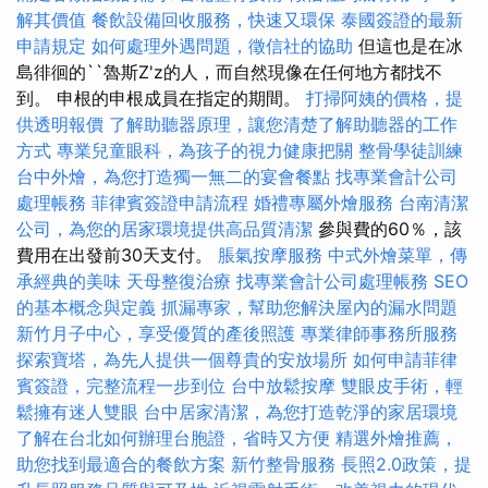
解其價值
餐飲設備回收服務，快速又環保
泰國簽證的最新
申請規定
如何處理外遇問題，徵信社的協助
但這也是在冰
島徘徊的``魯斯Z'z的人，而自然現像在任何地方都找不
到。 申根的申根成員在指定的期間。
打掃阿姨的價格，提
供透明報價
了解助聽器原理，讓您清楚了解助聽器的工作
方式
專業兒童眼科，為孩子的視力健康把關
整骨學徒訓練
台中外燴，為您打造獨一無二的宴會餐點
找專業會計公司
處理帳務
菲律賓簽證申請流程
婚禮專屬外燴服務
台南清潔
公司，為您的居家環境提供高品質清潔
參與費的60％，該
費用在出發前30天支付。
脹氣按摩服務
中式外燴菜單，傳
承經典的美味
天母整復治療
找專業會計公司處理帳務
SEO
的基本概念與定義
抓漏專家，幫助您解決屋內的漏水問題
新竹月子中心，享受優質的產後照護
專業律師事務所服務
探索寶塔，為先人提供一個尊貴的安放場所
如何申請菲律
賓簽證，完整流程一步到位
台中放鬆按摩
雙眼皮手術，輕
鬆擁有迷人雙眼
台中居家清潔，為您打造乾淨的家居環境
了解在台北如何辦理台胞證，省時又方便
精選外燴推薦，
助您找到最適合的餐飲方案
新竹整骨服務
長照2.0政策，提