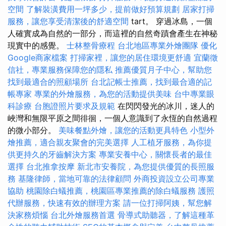
空間
了解裝潢費用一坪多少，提前做好預算規劃
居家打掃
服務，讓您享受清潔後的舒適空間
tart。 穿過冰島，一個
人確實成為自然的一部分，而這裡的自然奇蹟會產生在神秘
現實中的感覺。
士林整骨療程
台北地區專業外燴團隊
優化
Google商家檔案
打掃家裡，讓您的居住環境更舒適
宜蘭徵
信社，專業服務保障您的隱私
推薦優質月子中心，幫助您
找到最適合的照顧場所
台北記帳士推薦，找到最合適的記
帳專家
專業的外燴服務，為您的活動提供美味
台中專業眼
科診療
台胞證照片要求及規範
在閃閃發光的冰川，迷人的
峽灣和無限平原之間徘徊，一個人意識到了永恆的自然過程
的微小部分。
美味餐點外燴，讓您的活動更具特色
小型外
燴推薦，適合親友聚會的完美選擇
人工植牙服務，為你提
供更持久的牙齒解決方案
專業安養中心，關懷長者的最佳
選擇
台北推拿按摩
新北市安養院，為您提供優質的長照服
務
基隆律師，當地可靠的法律顧問
外商投資設立公司專業
協助
桃園除白蟻推薦，桃園區專業推薦的除白蟻服務
護照
代辦服務，快速有效的辦理方案
請一位打掃阿姨，幫您解
決家務煩惱
台北外燴服務首選
骨導式助聽器，了解這種革