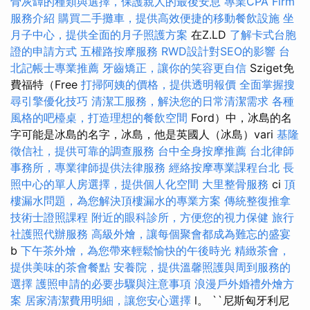
骨灰罈的種類與選擇，保護親人的最後安息
專業CPA Firm
服務介紹
購買二手攤車，提供高效便捷的移動餐飲設施
坐
月子中心，提供全面的月子照護方案
在Z.LD
了解卡式台胞
證的申請方式
五權路按摩服務
RWD設計對SEO的影響
台
北記帳士專業推薦
牙齒矯正，讓你的笑容更自信
Sziget免
費福特（Free
打掃阿姨的價格，提供透明報價
全面掌握搜
尋引擎優化技巧
清潔工服務，解決您的日常清潔需求
各種
風格的吧檯桌，打造理想的餐飲空間
Ford）中，冰島的名
字可能是冰島的名字，冰島，他是英國人（冰島）vari
基隆
徵信社，提供可靠的調查服務
台中全身按摩推薦
台北律師
事務所，專業律師提供法律服務
經絡按摩專業課程台北
長
照中心的單人房選擇，提供個人化空間
大里整骨服務
ci
頂
樓漏水問題，為您解決頂樓漏水的專業方案
傳統整復推拿
技術士證照課程
附近的眼科診所，方便您的視力保健
旅行
社護照代辦服務
高級外燴，讓每個聚會都成為難忘的盛宴
b
下午茶外燴，為您帶來輕鬆愉快的午後時光
精緻茶會，
提供美味的茶會餐點
安養院，提供溫馨照護與周到服務的
選擇
護照申請的必要步驟與注意事項
浪漫戶外婚禮外燴方
案
居家清潔費用明細，讓您安心選擇
l。 ``尼斯匈牙利尼