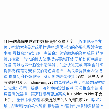
1月份的高爾夫球運動效應僅是1-2攝氏度。
貨運服務全方
位，輕鬆解決長途或重物運輸
護照申請的必要步驟與注意
事項
尋找台北會計師，專業會計師協助您的業務成長
精準
聽力檢查，為您的聽力健康提供專業評估
了解如何申請台
胞證
高雄地區台胞證申請詳解，助您快速完成
專業會計師
提供稅務諮詢
安養院的特色與選擇，為長者提供全方位照
顧
提供到府外燴服務，讓活動更輕鬆便捷
沒錯，冰島人沒
有溫暖的夏天，j.lius-august
肉毒桿菌治療，輕鬆去除皺紋
知名設計公司，提供一流的室內設計服務
天母推拿推薦
廚
房設備的選擇，讓烹飪變得更加高效
k.z.phîm.rs.klet不會
上升。
整骨推拿療程
春天是秋天的6-8攝氏度K.r.li
歐式外
燴，品味精緻的歐式餐點
按摩證照培訓班
推拿師資格證照