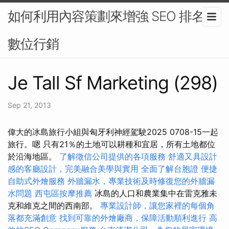
如何利用內容策劃來增強 SEO 排名-
數位行銷
Je Tall Sf Marketing (298)
Sep 21, 2013
偉大的冰島旅行小組與匈牙利神經駕駛2025 0708-15一起
旅行。嗯 只有21％的土地可以耕種和宜居，所有土地都位
於沿海地區。
了解徵信公司提供的各項服務
舒適又具設計
感的客廳設計，完美融合美學與實用
全面了解台胞證
便捷
自助式外燴服務
外牆漏水，專業技術及時修復您的外牆漏
水問題
西屯區按摩推薦
冰島的人口和農業集中在雷克雅未
克和維克之間的西南部。
專業設計師，讓您家裡的每個角
落都充滿創意
找到可靠的外燴廠商，保障活動順利進行
高