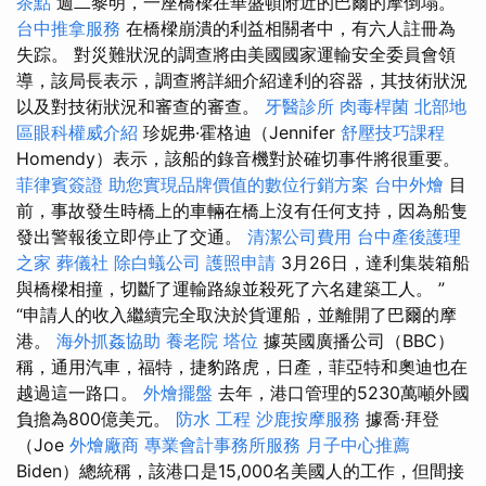
茶點
週二黎明，一座橋樑在華盛頓附近的巴爾的摩倒塌。
台中推拿服務
在橋樑崩潰的利益相關者中，有六人註冊為
失踪。 對災難狀況的調查將由美國國家運輸安全委員會領
導，該局長表示，調查將詳細介紹達利的容器，其技術狀況
以及對技術狀況和審查的審查。
牙醫診所
肉毒桿菌
北部地
區眼科權威介紹
珍妮弗·霍格迪（Jennifer
舒壓技巧課程
Homendy）表示，該船的錄音機對於確切事件將很重要。
菲律賓簽證
助您實現品牌價值的數位行銷方案
台中外燴
目
前，事故發生時橋上的車輛在橋上沒有任何支持，因為船隻
發出警報後立即停止了交通。
清潔公司費用
台中產後護理
之家
葬儀社
除白蟻公司
護照申請
3月26日，達利集裝箱船
與橋樑相撞，切斷了運輸路線並殺死了六名建築工人。 ”
“申請人的收入繼續完全取決於貨運船，並離開了巴爾的摩
港。
海外抓姦協助
養老院
塔位
據英國廣播公司（BBC）
稱，通用汽車，福特，捷豹路虎，日產，菲亞特和奧迪也在
越過這一路口。
外燴擺盤
去年，港口管理的5230萬噸外國
負擔為800億美元。
防水 工程
沙鹿按摩服務
據喬·拜登
（Joe
外燴廠商
專業會計事務所服務
月子中心推薦
Biden）總統稱，該港口是15,000名美國人的工作，但間接