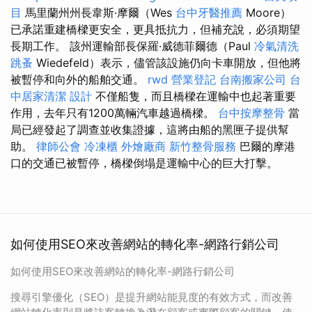
目
馬里蘭州州長韋斯·摩爾（Wes
台中牙醫推薦
Moore）
已承諾重建橋樑更安全，更具抵抗力，但補充說，必須期望
長期工作。 該州運輸部長保羅·威德菲爾德（Paul
冷氣清洗
跳蚤
Wiedefeld）表示，儘管該設施仍向卡車開放，但他將
被暫停和向外的船舶交通。
rwd
營業登記
台南搬家公司
台
中居家清潔
設計
不僅船隻，而且橋樑在運輸中也起著重要
作用，去年只有1200萬輛汽車越過橋樑。
台中按摩整骨
當
局已經發起了調查並收集證據，這將由船的黑匣子提供幫
助。
律師公會
冷凍櫃
外燴廠商
新竹整骨服務
巴爾的摩港
口的交通已被暫停，橋樑倒塌是運輸中心的巨大打擊。
如何使用SEO來改善網站的轉化率-網路行銷公司
如何使用SEO來改善網站的轉化率-網路行銷公司
搜尋引擎優化（SEO）是提升網站能見度的有效方式，而改善