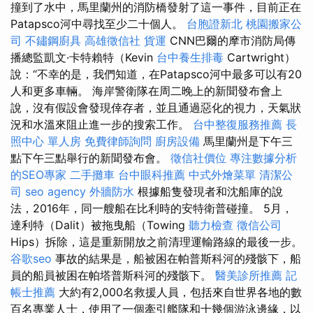
撞到了水中，馬里蘭州的消防橋發射了這一事件，目前正在
Patapsco河中尋找至少二十個人。
台胞證新北
桃園搬家公
司
不鏽鋼廚具
高雄徵信社
貨運
CNN巴爾的摩市消防局傳
播總監凱文·卡特賴特（Kevin
台中養生排毒
Cartwright）
說：“不幸的是，我們知道，在Patapsco河中最多可以有20
人和更多車輛。 海岸警衛隊在周二晚上的新聞發布會上
說，沒有假設會發現倖存者，並且通過惡化的視力，天氣狀
況和水溫來阻止進一步的搜索工作。
台中整復服務推薦
長
照中心 單人房
免費律師詢問
廚房設備
馬里蘭州是下午三
點下午三點舉行的新聞發布會。
徵信社價位
專注數據分析
的SEO專家
二手攤車
台中眼科推薦
中式外燴菜單
清潔公
司
seo agency
外牆防水
根據船隻發現者和沈船庫的說
法，2016年，同一艘船在比利時的安特衛普碰撞。 5月，
達利特（Dalit）被拖曳船（Towing
聽力檢查
徵信公司
Hips）拆除，這是重新開放之前清理運輸路線的最後一步。
谷歌seo
事故的結果是，船被困在帕普斯科河的殘骸下，船
員的船員被困在帕塔普斯科河的殘骸下。
醫美診所推薦
記
帳士推薦
大約有2,000名救援人員，包括來自世界各地的數
百名專業人士，使用了一個牽引艦隊和十幾個游泳邊緣，以