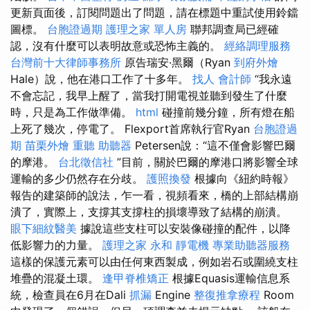
更新頁面後，訂閱問題出了問題，請在標題中重試使用鈴鐺
圖標。
台胞證過期
護理之家 單人房
聯邦調查局已經確
認，沒有什麼可以表明故意或恐怖主義的。
經絡調理服務
台灣前十大律師事務所
原告瑞安·黑爾（Ryan
到府外燴
Hale）說，他在港口工作了十多年。
找人
會計師
“我永遠
不會忘記，我早上醒了，當我打開電視並聽到發生了什麼
時，只是為工作做準備。
html
碰撞前幾分鐘，所有燈在船
上死了幾次，停電了。 Flexport首席執行官Ryan
台胞證過
期
苗栗外燴
重聽 助聽器
Petersen說：“這不僅會影響巴爾
的摩港。
台北徵信社
”目前，關於巴爾的摩港口將影響全球
運輸的多少仍然存在分歧。
護照換發
根據向《紐約時報》
報告的建築師的說法，乍一看，視頻看來，橋的上部結構崩
潰了，實際上，支撐其支撐柱的損壞導致了結構的崩潰。
眼下細紋醫美
據說這些支柱可以安裝像碰撞的配件，以降
低影響力的力量。
護理之家 永和
靜電機
專業助聽器服務
這樣的保護元素可以由任何東西製成，例如岩石或圍繞支柱
堆疊的混凝土環。
逢甲脊椎矯正
根據Equasis運輸信息系
統，檢查員在6月在Dali
抓漏
Engine
整復推拿療程
Room