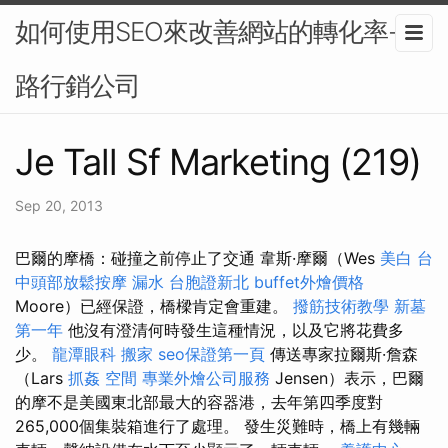
如何使用SEO來改善網站的轉化率-網
路行銷公司
Je Tall Sf Marketing (219)
Sep 20, 2013
巴爾的摩橋：碰撞之前停止了交通 韋斯·摩爾（Wes
美白
台
中頭部放鬆按摩
漏水
台胞證新北
buffet外燴價格
Moore）已經保證，橋樑肯定會重建。
撥筋技術教學
新墓
第一年
他沒有澄清何時發生這種情況，以及它將花費多
少。
龍潭眼科
搬家
seo保證第一頁
傳送專家拉爾斯·詹森
（Lars
抓姦
空間
專業外燴公司服務
Jensen）表示，巴爾
的摩不是美國東北部最大的容器港，去年第四季度對
265,000個集裝箱進行了處理。 發生災難時，橋上有幾輛