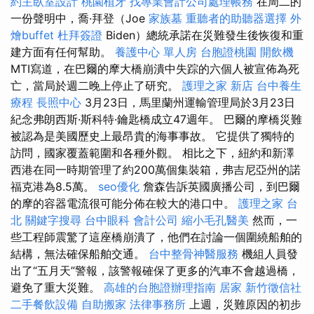
約主臥室設計
桃園植牙
找專業會計公司處理帳務
在周二的
一份聲明中，喬·拜登（Joe
家族墓
重聽者的助聽器選擇
外
燴buffet
杜拜簽證
Biden）總統承諾在災難發生後恢復和重
建方面有任何幫助。
養護中心 單人房
台胞證桃園
開飲機
MTI寫道，在巴爾的摩大橋崩潰中失踪的六個人被宣佈為死
亡，當局於週二晚上停止了研究。
護理之家 新店
台中養生
療程
長照中心
3月23日，馬里蘭州運輸管理局於3月23日
紀念弗朗西斯·斯科特·鑰匙橋成立47週年。 巴爾的摩橋災難
被認為是美國歷史上最昂貴的海事事故。 它提供了獨特的
訪問，國家覆蓋範圍和各種外觀。 相比之下，紐約和新澤
西港在同一時期管理了約200萬個集裝箱，弗吉尼亞州的諾
福克港為8.5萬。
seo優化
詹森告訴英國廣播公司，到巴爾
的摩的容器電流很可能分佈在較大的港口中。
護理之家 台
北
關鍵字搜尋
台中眼科
會計公司
縮小毛孔醫美
然而，一
些工程師震驚了這座橋崩潰了，他們在討論一個圍繞船舶的
結構，無法確保船舶交通。
台中整骨神醫服務
機組人員發
出了“五月天”警報，該警報確保了更多的汽車不會越過橋，
避免了重大災難。
高雄的台胞證辦理指南
居家
新竹徵信社
二手餐飲設備
自助搬家
法律事務所
上週，災難原因的初步