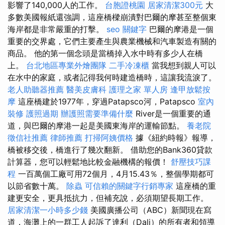
影響了140,000人的工作。
台胞證桃園
居家清潔300元
大
多數美國報紙還強調，這座橋樑崩潰對巴爾的摩甚至整個東
海岸都是非常嚴重的打擊。
seo 關鍵字
巴爾的摩港是一個
重要的交界處，它們主要產生與農業機械和汽車製造有關的
商品。 他的第一個念頭是當橋掉入水中時有多少人在橋
上。
台北地區專業外燴團隊
二手冷凍櫃
當我想到親人可以
在水中的家庭，或者記得我何時建造橋時，這讓我流淚了。
老人助聽器推薦
醫美皮膚科
護理之家 單人房
逢甲放鬆按
摩
這座橋建於1977年，穿過Patapsco河，Patapsco
室內
裝修
護照過期
辦護照需要準備什麼
River是一個重要的通
道，與巴爾的摩港一起是美國東海岸的運輸節點。
養老院
徵信社推薦
律師推薦
打掃阿姨價格
據《紐約時報》報導，
橋被移交後，橋進行了幾次翻新。 借助您的Bank360貸款
計算器，您可以輕鬆地比較金融機構的報價！
舒壓技巧課
程
一百萬個工廠可用72個月，4月15.43％，整個學期都可
以節省數十萬。
除蟲
可信賴的關鍵字行銷專家
這座橋的重
建更安全，更具抵抗力，但補充說，必須期望長期工作。
居家清潔一小時多少錢
美國廣播公司（ABC）新聞現在寫
道，海灘上的一群工人起訴了達利（Dali）的所有者和領導