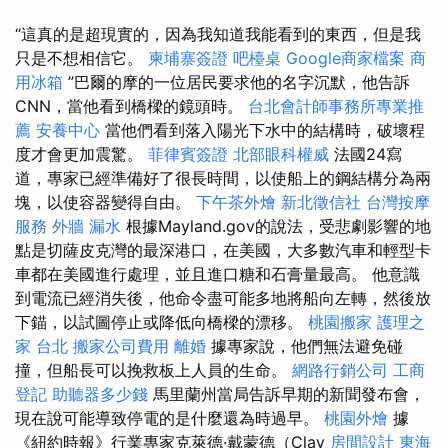
“這真的是超現實的，因為我知道我能看到的東西，但是我
只是不想相信它。
柬埔寨簽證
吧檯桌
Google商家檔案
商
用冰箱
”巴爾的摩的一位居民要求他的名字沉默，他告訴
CNN，當他看到橋樑的鏡頭時。
台北會計師事務所專業推
薦
安養中心
當他們看到落入陽光下水中的結構時，破壞程
度才會更加震驚。
菲律賓簽證
北部眼科權威
法國24寫
道，專家已經準備好了很長時間，以使船上的鋼結構分為兩
塊，以使容器變得自由。
下午茶外燴
新北徵信社
台灣按摩
服務
外牆 漏水
根據Mayland.gov的說法，受悲劇影響的地
點是切薩皮克灣的最深港口，在美國，大多數汽車和輕型卡
車都在美國進行處理，並且進口糖和石膏量最高。 他意識
到電流已經消失後，他命令盡可能多地將船向左轉，然後放
下錨，以試圖停止或降低向橋樑的漂移。
桃園搬家
護理之
家 台北
搬家公司費用
離婚
據專家說，他們無法避免碰
撞，但船長可以挽救板上人員的生命。
網路行銷公司
工商
登記
助聽器多少錢
馬里蘭州當局告訴早期的新聞發布會，
現在說可能導致停電的是什麼還為時過早。
桃園外燴
據
《紐約時報》行業專家克萊德·戴蒙德（Clay
房間設計
東海