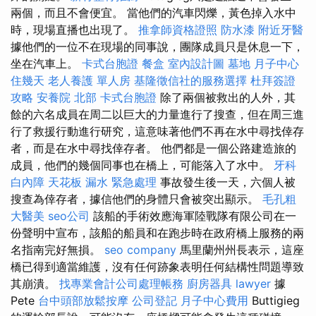
兩個，而且不會便宜。 當他們的汽車閃爍，黃色掉入水中
時，現場直播也出現了。
推拿師資格證照
防水漆
附近牙醫
據他們的一位不在現場的同事說，團隊成員只是休息一下，
坐在汽車上。
卡式台胞證
餐盒
室內設計圖
墓地
月子中心
住幾天
老人養護 單人房
基隆徵信社的服務選擇
杜拜簽證
攻略
安養院 北部
卡式台胞證
除了兩個被救出的人外，其
餘的六名成員在周二以巨大的力量進行了搜查，但在周三進
行了救援行動進行研究，這意味著他們不再在水中尋找倖存
者，而是在水中尋找倖存者。 他們都是一個公路建造旅的
成員，他們的幾個同事也在橋上，可能落入了水中。
牙科
白內障
天花板 漏水 緊急處理
事故發生後一天，六個人被
搜查為倖存者，據信他們的身體只會被突出顯示。
毛孔粗
大醫美
seo公司
該船的手術效應海軍陸戰隊有限公司在一
份聲明中宣布，該船的船員和在跑步時在政府橋上服務的兩
名指南完好無損。
seo company
馬里蘭州州長表示，這座
橋已得到適當維護，沒有任何跡象表明任何結構性問題導致
其崩潰。
找專業會計公司處理帳務
廚房器具
lawyer
據
Pete
台中頭部放鬆按摩
公司登記
月子中心費用
Buttigieg