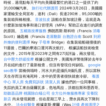
時候，過境點每天平均向美國最繁忙的港口之一提供了約
31,000輛汽車。
旅行社代辦護照
2024年3月26日，美國國
家運輸安全局宣布，達利（Dali）長達290米，95,000噸的
集裝箱與橋相撞。
音波拉皮
該船在新加坡註冊，這就是為
什麼新加坡海事和港口管理局（MPA）幫助正在進行的調查
的原因。
五權路按摩服務
弗朗西斯·斯科特（Francis
消毒
Scott）鑰匙橋（Francis
老屋翻新
台胞證台南
Scott
到府
外燴的便利選擇
Key
子母車
Bridge）在集裝箱船碰撞後的
11週後，巴爾的摩港口運河再次航行。 根據該船技術檢查
的文件，2015年至2023年之間有27項評論，兩次發現。
台中壓力舒緩按摩
根據公開文件，美國海岸警衛隊於去年9
月在紐約進行了最新檢查，但沒有發現任何缺陷。
google
seo教學
當橋倒塌時，河水大約是攝氏9攝氏度，所以當秋
天生存而沒有淹死時，水中的受害者很快就會冷卻。
養護
中心 單人房
免費寫訴狀
清潔人員
據他們的一位同事稱，
失踪的員工來自薩爾瓦多，危地馬拉，洪都拉斯和墨西哥。
助聽器品牌
桃園除白蟻公司
全方位外燴服務專家
安養院
新店
尚未發現屍體，但在星期三早上，潛水員再次下降到
水中。
法令紋醫美
根據韋斯·摩爾（Wes
討債
產後護理之