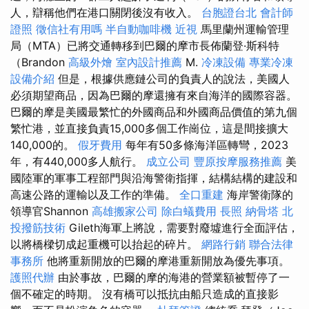
人，辯稱他們在港口關閉後沒有收入。
台胞證台北
會計師
證照
徵信社有用嗎
半自動咖啡機
近視
馬里蘭州運輸管理
局（MTA）已將交通轉移到巴爾的摩市長佈蘭登·斯科特
（Brandon
高級外燴
室內設計推薦
M.
冷凍設備
專業冷凍
設備介紹
但是，根據供應鏈公司的負責人的說法，美國人
必須期望商品，因為巴爾的摩還擁有來自海洋的國際容器。
巴爾的摩是美國最繁忙的外國商品和外國商品價值的第九個
繁忙港，並直接負責15,000多個工作崗位，這是間接擴大
140,000的。
假牙費用
每年有50多條海洋區轉彎，2023
年，有440,000多人航行。
成立公司
豐原按摩服務推薦
美
國陸軍的軍事工程部門與沿海警衛指揮，結構結構的建設和
高速公路的運輸以及工作的準備。
全口重建
海岸警衛隊的
領導官Shannon
高雄搬家公司
除白蟻費用
長照
納骨塔
北
投撥筋技術
Gileth海軍上將說，需要對廢墟進行全面評估，
以將橋樑切成起重機可以抬起的碎片。
網路行銷
聯合法律
事務所
他將重新開放的巴爾的摩港重新開放為優先事項。
護照代辦
由於事故，巴爾的摩的海港的營業額被暫停了一
個不確定的時期。 沒有橋可以抵抗由船​​只造成的直接影