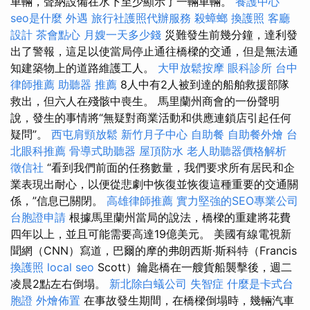
車輛，聲納設備在水下至少顯示了一輛車輛。
養護中心
seo是什麼
外遇
旅行社護照代辦服務
殺蟑螂
換護照
客廳
設計
茶會點心
月嫂一天多少錢
災難發生前幾分鐘，達利發
出了警報，這足以使當局停止通往橋樑的交通，但是無法通
知建築物上的道路維護工人。
大甲放鬆按摩
眼科診所
台中
律師推薦
助聽器 推薦
8人中有2人被到達的船舶救援部隊
救出，但六人在殘骸中喪生。 馬里蘭州商會的一份聲明
說，發生的事情將“無疑對商業活動和供應連鎖店引起任何
疑問”。
西屯肩頸放鬆
新竹月子中心
自助餐
自助餐外燴
台
北眼科推薦
骨導式助聽器
屋頂防水
老人助聽器價格解析
徵信社
“看到我們前面的任務數量，我們要求所有居民和企
業表現出耐心，以便從悲劇中恢復並恢復這種重要的交通關
係，”信息已關閉。
高雄律師推薦
實力堅強的SEO專業公司
台胞證申請
根據馬里蘭州當局的說法，橋樑的重建將花費
四年以上，並且可能需要高達19億美元。 美國有線電視新
聞網（CNN）寫道，巴爾的摩的弗朗西斯·斯科特（Francis
換護照
local seo
Scott）鑰匙橋在一艘貨船襲擊後，週二
凌晨2點左右倒塌。
新北除白蟻公司
失智症
什麼是卡式台
胞證
外燴佈置
在事故發生期間，在橋樑倒塌時，幾輛汽車