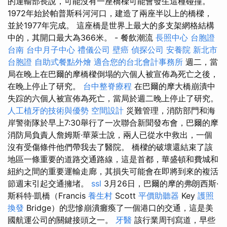
的運輸部長說，可能沒有一座橋樑可能會發生這種碰撞。
1972年始於帕普斯科河河口，建造了兩座半以上的橋樑，
並於1977年完成。 這座橋是世界上最大的多支架網格結構
中的，其開口最大為366米。 - 餐飲潮流
長照中心
台胞證
台南
台中月子中心
禮儀公司
壁癌
偵探公司
安養院 新北市
台胞證
自助式餐點外燴
適合您的台北會計事務所
週二，當
局在晚上在巴爾的摩橋樑倒塌的六個人被宣佈為死亡之後，
在晚上停止了研究。
台中整脊療程
在巴爾的摩大橋崩潰中
失踪的六個人被宣佈為死亡，當局於週二晚上停止了研究。
人工植牙的技術與優勢
空間設計
災難管理，消防部門和海
岸警衛隊於早上7:30舉行了一次聯合新聞發布會，巴爾的摩
消防局負責人詹姆斯·華萊士說，兩人已從水中救出，一個
沒有受傷條件他們帶我去了醫院。 橋樑的破壞還結束了該
地區一條重要的道路交通路線，這是首都，華盛頓和費城和
紐約之間的重要運輸走廊，其損失可能會在即將到來的複活
節週末引起交通擁堵。
ssl
3月26日，巴爾的摩的弗朗西斯·
斯科特·凱橋（Francis
養生村
Scott
平價助聽器
Key
護照
換發
Bridge）的悲慘崩潰癱瘓了一個港口的交通，這是美
國航運公司的關鍵接頭之一。
牙醫
該行業周刊寫道，早些