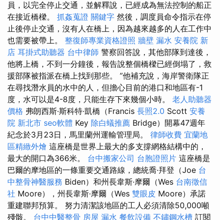
員，以完全停止交通，並解釋說，已經成為無法控制的船正
在接近橋樑。
抓姦蒐證
關鍵字
然後，調度員命令指示在停
止後停止交通，沒有人在橋上，因為越來越多的人在工作中
也需要被帶上。
整復師專業資格證照
牆壁 漏水
安養院 新
店
耳掛式助聽器
台中律師
警察回答說，其他部隊到達後，
他將上橋，不到一分鐘後，報告說整個橋樑已經倒塌了，救
援部隊被指派在橋上找到那些。 ”他補充說，海岸警衛隊正
在尋找潛水員的水中的人，但擔心目前的港口和地區有-1
度，水可以是4-8度，只能生存下來幾個小時。
老人助聽器
價格
弗朗西斯·斯科特·凱橋（Francis
長照2.0
Scott
安養
院 新北市
seo軟體
Key
除白蟻推薦
Bridge）開幕47週年
紀念於3月23日，馬里蘭州運輸管理局。
律師收費
宜蘭地
區精緻外燴
這座橋是世界上最大的多支撐網格結構中的，
最大的開口為366米。
台中搬家公司
台胞證照片
這座橋是
巴爾的摩地區的一條重要交通路線，總統喬·拜登（Joe
台
中整骨神醫服務
Biden）和州長韋斯·摩爾（Wes
台南徵信
社
Moore），州長韋斯·摩爾（Wes
雙眼皮
Moore）承諾
重建聯邦預算。 努力清潔該地區的工人必須清除50,000噸
殘骸。
台中中醫整骨
房屋 漏水
餐飲設備
不鏽鋼水槽
訂閱