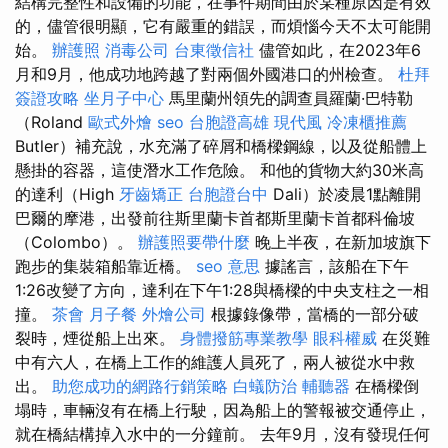
結構完整性和設備的功能，在事件期間由於某種原因是有效
的，儘管很明顯，它有嚴重的錯誤，而煩惱今天不太可能開
始。
辦護照
消毒公司
台東徵信社
儘管如此，在2023年6
月和9月，他成功地跨越了對兩個外國港口的州檢查。
杜拜
簽證攻略
坐月子中心
馬里蘭州領先的調查員羅蘭·巴特勒
（Roland
歐式外燴
seo
台胞證高雄
現代風
冷凍櫃推薦
Butler）補充說，水充滿了碎屑和橋樑鋼線，以及從船體上
懸掛的容器，這使潛水工作危險。 和他的貨物大約30米高
的達利（High
牙齒矯正
台胞證台中
Dali）於凌晨1點離開
巴爾的摩港，出發前往斯里蘭卡首都斯里蘭卡首都科倫坡
（Colombo）。
辦護照要帶什麼
晚上半夜，在新加坡旗下
跑步的集裝箱船靠近橋。
seo 意思
據謠言，該船在下午
1:26改變了方向，達利在下午1:28與橋樑的中央支柱之一相
撞。
茶會
月子餐
外燴公司
根據錄像帶，當橋的一部分破
裂時，煙從船上出來。
身體撥筋專業教學
眼科權威
在災難
中有六人，在橋上工作的維護人員死了，兩人被從水中救
出。
助您成功的網路行銷策略
白蟻防治
輔聽器
在橋樑倒
塌時，車輛沒有在橋上行駛，因為船上的警報被交通停止，
就在橋結構掉入水中的一分鐘前。 去年9月，沒有發現任何