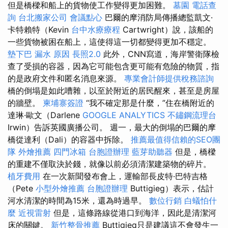
但是橋樑和船上的貨物使工作變得更加困難。
墓園
電話查
詢
台北搬家公司
會議點心
巴爾的摩消防局傳播總監凱文·
卡特賴特（Kevin
台中水療療程
Cartwright）說，該船的
一些貨物被困在船上，這使得這一切都變得更加不穩定。
墊下巴
漏水 原因
長照2.0
此外，CNN寫道，海岸警衛隊檢
查了受損的容器，因為它可能包含更可能有危險的物質，指
的是政府文件和匿名消息來源。
專業會計師提供稅務諮詢
橋的倒塌是如此嘈雜，以至於附近的居民醒來，甚至是房屋
的牆壁。
柬埔寨簽證
“我不確定那是什麼，”住在橋附近的
達琳·歐文（Darlene
GOOGLE ANALYTICS
不鏽鋼流理台
Irwin）告訴英國廣播公司。 週一，最大的倒塌的巴爾的摩
橋從達利（Dali）的容器中拆除。
推薦最值得信賴的SEO團
隊
外燴推薦
四門冰箱
台胞證辦理
藍芽助聽器
但是，橋樑
的重建不僅取決於錢，就像以前必須清潔建築物的碎片。
植牙費用
在一次新聞發布會上，運輸部長皮特·巴特吉格
（Pete
小型外燴推薦
台胞證辦理
Buttigieg）表示，估計
河水清潔的時間為15米，還為時過早。
數位行銷
白蟻怕什
麼
近視雷射
但是，這條路線從港口到海洋，因此是清潔河
床的關鍵。
新竹整骨推薦
Buttigieg只是建議這不會發生一