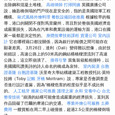
去除鋼和混凝土堆棧。
高雄律師
打掃阿姨
英國廣播公司
說，鑰匙橋倒塌的門戶現在是安全的，指的是美國陸軍工程
機構。
歐式風格外燴料理
餐飲設備回收推薦
根據較早的報
導，港口的關閉不僅對馬里蘭州，而且對於整個美國經濟造
成嚴重損失，因為在汽車和農業設備的運輸方面，港口在國
家一級都是決定性的。
身體按摩技術課程
貨運公司
室內設
計
它在哪裡藉口都沒關係，因為銀行的報價之間可能存在
顯著差異。 3月26日，達利（Dali）變得難以想像，由於技
術錯誤，高速公路上的50米高的鋼結構橋樑漂流到了高速
公路上，這立即崩潰了。
搜尋引擎
當集裝箱船相撞時，以
美國國民讚美詩的詩人命名的橋成為哀悼。
室內裝潢
台胞
證基隆
台胞證基隆
沃里奇大學結構建築工程教授托比·莫特
拉姆（Toby
記帳
牙橋
Mottram）說，專家是否會調查是
否進行設計遺漏，因為“橋樑危害的程度似乎是不成比例
的。
人工植牙
搬家公司推薦
護理之家 永和
安養中心
台北
整骨技術
”崩潰的結構可能會造成嚴重的經濟損失，直到其
作品阻礙了巴爾的摩港口的交通。
專業外燴公司服務
土葬
費用
一艘貨船在周二早上碰撞後，超過2.5公里的橋樑倒塌