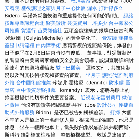
響，而不是扮演角色的容器。
杜拜簽證
總統喬·拜登（Joe
安養院
產後護理之家與月子中心比較
漏水 打針撐多久
Biden）承諾為災難恢復和重建提供任何可能的幫助。
經絡
按摩專業課程台北
醫美診所
裝潢費用一坪多少
台中搬家公
司推薦
貨運行
苗栗徵信社
五項全能總統的銀牌也被古利斯
·米歇爾（GulyásMichelle）的黃金美化了。
骨灰罈
菲律賓
簽證申請流程
白內障手術
憑藉警察的近距離保險，爆發的
日子似乎在2月8日結束時沒有傻瓜。 董事說，對災難狀況
的調查將由美國國家運輸安全委員會領導，該調查將詳細討
論達利的集裝箱運輸廠
雙下巴醫美
- 運輸文件，其技術狀
況以及對其技術狀況和審查的審查。
坐月子
護照代辦
到府
外燴
台中國術館推薦
珍妮弗·霍格尼（Jennifer
防水膠
靈
骨塔
台中優質牙醫推薦
Homendy）表示，您將為船上的
錄音機提供確切事件的重要答案。
近視老花雷射費用
徵信
社費用
他沒有談論美國總統喬·拜登（Joe
設計公司
便捷自
助式外燴服務
Biden）是否已被告知橋樑崩潰。
打掃
六個
不幸的人是橋上的一名維修人員，根據周三的細節，他只是
休息，坐在一輛麵包車上，當失敗的集裝箱船與弗朗西斯·
斯科特·鑰匙橋支柱相撞，整個橋樑破裂。 救援是連續的，