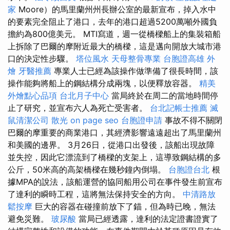
家
Moore）的馬里蘭州州長辦公室的最新宣布，掉入水中
的要素完全阻止了港口，去年的港口超過5200萬噸外國負
擔約為800億美元。 MTI寫道，週一從橋樑船上的集裝箱船
上拆除了巴爾的摩附近最大的橋樑，這是邁向開放大城市港
口的決定性步驟。
塔位風水
天母整骨專業
台胞證高雄
外
燴
牙醫推薦
專業人士已經為該操作做準備了很長時間，該
操作能夠將船上的鋼結構分成兩塊，以便釋放容器。
精美
外燴點心品項
台北月子中心
當局終於在周二的當地時間停
止了研究，並宣布六人為死亡受害者。
台北記帳士推薦
滅
鼠清潔公司
散光
on page seo
台胞證申請
事故不得不關閉
巴爾的摩重要的商業港口，其經濟影響遠遠超出了馬里蘭州
和美國的邊界。 3月26日，從港口出發後，該船出現故障
並失控，因此它漂流到了橋樑的支架上，這導致鋼結構的多
公斤，50米高的高架橋樑在幾秒鐘內倒塌。
台胞證台北
根
據MPA的說法，該船運營的協同船用公司在事件發生前宣布
了達利的瞬時工程，這將無法保持安全的方向。
中清路放
鬆按摩
巨大的容器在碰撞前放下了錨，但為時已晚，無法
避免災難。
玻尿酸
當局已經透露，達利的法定證書證實了