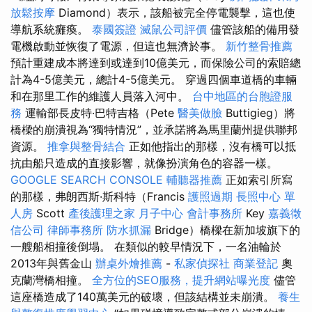
放鬆按摩
Diamond）表示，該船被完全停電襲擊，這也使
導航系統癱瘓。
泰國簽證
滅鼠公司評價
儘管該船的備用發
電機啟動並恢復了電源，但這也無濟於事。
新竹整骨推薦
預計重建成本將達到或達到10億美元，而保險公司的索賠總
計為4-5億美元，總計4-5億美元。 穿過四個車道橋的車輛
和在那里工作的維護人員落入河中。
台中地區的台胞證服
務
運輸部長皮特·巴特吉格（Pete
醫美做臉
Buttigieg）將
橋樑的崩潰視為“獨特情況”，並承諾將為馬里蘭州提供聯邦
資源。
推拿與整骨結合
正如他指出的那樣，沒有橋可以抵
抗由船​​只造成的直接影響，就像扮演角色的容器一樣。
GOOGLE SEARCH CONSOLE
輔聽器推薦
正如索引所寫
的那樣，弗朗西斯·斯科特（Francis
護照過期
長照中心 單
人房
Scott
產後護理之家 月子中心
會計事務所
Key
嘉義徵
信公司
律師事務所
防水抓漏
Bridge）橋樑在新加坡旗下的
一艘船相撞後倒塌。 在類似的較早情況下，一名油輪於
2013年與舊金山
辦桌外燴推薦
-
私家偵探社
商業登記
奧
克蘭灣橋相撞。
全方位的SEO服務，提升網站曝光度
儘管
這座橋造成了140萬美元的破壞，但該結構並未崩潰。
養生