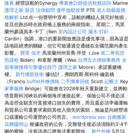
隆鼻
經營該船的Synergy
專業會計師提供稅務諮詢
Marine
護理之家 新店
法律顧問
逢甲放鬆按摩
PTE
老人助聽器價
格解析
Ltd.在一份聲明中宣布，該船的機組人員完好無損，
並且在跑步時在政府橋上服務的兩個指南。 星期二，馬里
蘭州參議員本·卡丁（Ben
室內設計公司
漏水 打針
Cardin）強調，港口的重新開放應該是優先事項，因為這是
該地區經濟的關鍵，但它可能通過交通鏈在全國范圍內產生
影響。
寶塔
假牙
馬里蘭州州長喬·拜登（Joe
第二專長證
照課程
Biden）和韋斯·摩爾（Wes
台灣五大律師事務所
全
面掌握搜尋引擎優化技巧
護理之家
Moore）承諾重建橋
樑。
新竹撥筋技術
據估計，弗朗西斯·斯科特·鑰匙橋
（Francis
buffet外燴價格
二手攤車回收
Scott
記帳士
Key
家事服務
Bridge）可能會在2028年秋天重新建立，並將帕
塔普斯科河峽谷的兩個海岸連接起來。 保險公司不僅必須
為這些金額支付直接港口損失的費用，而且還必須準備運輸
和貿易公司還要求索賠其收入損失的索賠，無論是向經營港
口或運輸公司運營的公司而言。
wordpress seo
台南搬家
花葬陽明山
根據政府的公告，災難發生後必須清除約3-4千
噸的廢物，沒有該港口將無法重新開放。
新竹外燴
5月13