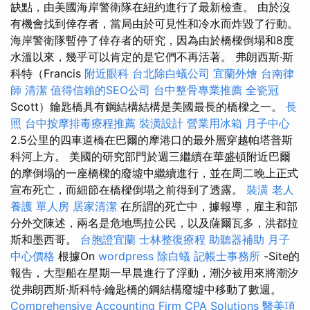
缺點，由美國海岸警衛隊在紐約進行了最新檢查。 由於沒
有機會找到倖存者，當局由於可見性和冷水而炸毀了行動。
海岸警衛隊暫停了倖存者的研究，因為由於橋樑倒塌和8度
水溫以來，幾乎可以肯定的是它們不再活著。 弗朗西斯·斯
科特（Francis
附近眼科
台北除白蟻公司
宜蘭外燴
台南律
師
清潔
值得信賴的SEO公司
台中整骨專業推薦
全瓷冠
Scott）鑰匙橋具有鋼結構結構是美國最長的橋樑之一。
長
照
台中按摩排毒療程推薦
裝潢設計
營業用冰箱
月子中心
2.5公里的四車道橋在巴爾的摩港口的最外層穿越帕塔普斯
科河上方。 美國的研究部門於週三繼續在華盛頓附近巴爾
的摩倒塌的一座橋樑的廢墟中繼續進行，並在周二晚上正式
宣布死亡，而細節在橋樑倒塌之前得到了透露。
裝潢
老人
養護 單人房
居家清潔
在所謂的死亡中，據報導，雇主和部
分外交陳述，兩名是危地馬拉公民，以及薩爾瓦多，洪都拉
斯和墨西哥。
台胞證宜蘭
士林整復療程
助聽器補助
月子
中心價格
根據On
wordpress
除白蟻
記帳士事務所
-Site的
報告，大型船在星期一早晨進行了浮動，潮汐被用來將潮汐
從弗朗西斯·斯科特·鑰匙橋的鋼結構廢墟中移動了數週。
Comprehensive Accounting Firm CPA Solutions
醫美項