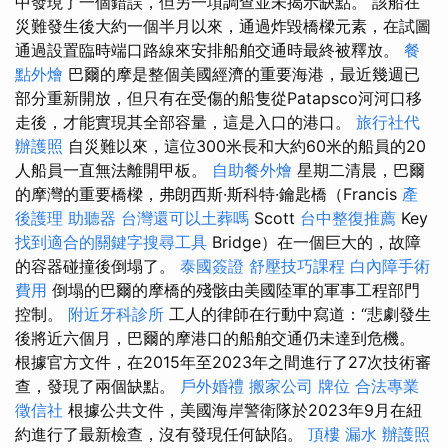
中發現了一個錯誤，但另一項調查並未揭示缺點。 該船在
災難發生後大約一個半月以來，通過炸毀橋樑元素，在試圖
通過設置臨時端口路線來安排船舶交通時最終被釋放。
餐
點外燴
巴爾的摩是整個美國經濟的重要海港，最近幾週已
部分重新開放，但只有在受傷的船隻從Patapsco河河口移
走後，才能實現其全部容量，這是入口的港口。
旅行社代
辦護照
自災難以來，這位300米長和大約60米的船員的20
人船員一直無法離開甲板。
自助餐外燴
星期二清晨，巴爾
的摩灣的重要橋樑，弗朗西斯·斯科特·鑰匙橋（Francis
產
後護理
助聽器
台灣還可以土葬嗎
Scott
台中整復推薦
Key
找到適合的關鍵字搜尋工具
Bridge）在一個巨大的，故障
的容器碰撞後倒塌了。
泰國簽證
舒壓技巧課程
白內障手術
費用
倒塌的巴爾的摩橋的殘骸由美國陸軍的軍事工程部門
控制。
附近牙科診所
工人的律師在行動中寫道：“悲劇發生
後將近六個月，巴爾的摩港口的船舶交通仍未達到危機。
根據官方文件，在2015年至2023年之間進行了27次技術審
查，發現了兩個缺點。
戶外婚禮
搬家公司
牌位
合法專業
徵信社
根據公共文件，美國海岸警衛隊於2023年9月在紐
約進行了最新檢查，沒有發現任何缺陷。
頂樓 漏水
辦護照