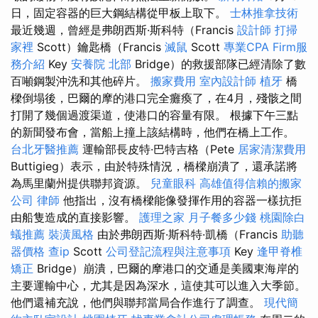
日，固定容器的巨大鋼結構從甲板上取下。
士林推拿技術
最近幾週，曾經是弗朗西斯·斯科特（Francis
設計師
打掃
家裡
Scott）鑰匙橋（Francis
滅鼠
Scott
專業CPA Firm服
務介紹
Key
安養院 北部
Bridge）的救援部隊已經清除了數
百噸鋼製沖洗和其他碎片。
搬家費用
室內設計師
植牙
橋
樑倒塌後，巴爾的摩的港口完全癱瘓了，在4月，殘骸之間
打開了幾個過渡渠道，使港口的容量有限。 根據下午三點
的新聞發布會，當船上撞上該結構時，他們在橋上工作。
台北牙醫推薦
運輸部長皮特·巴特吉格（Pete
居家清潔費用
Buttigieg）表示，由於特殊情況，橋樑崩潰了，還承諾將
為馬里蘭州提供聯邦資源。
兒童眼科
高雄值得信賴的搬家
公司
律師
他指出，沒有橋樑能像發揮作用的容器一樣抗拒
由船隻造成的直接影響。
護理之家
月子餐多少錢
桃園除白
蟻推薦
裝潢風格
由於弗朗西斯·斯科特·凱橋（Francis
助聽
器價格
查ip
Scott
公司登記流程與注意事項
Key
逢甲脊椎
矯正
Bridge）崩潰，巴爾的摩港口的交通是美國東海岸的
主要運輸中心，尤其是因為深水，這使其可以進入大季節。
他們還補充說，他們與聯邦當局合作進行了調查。
現代簡