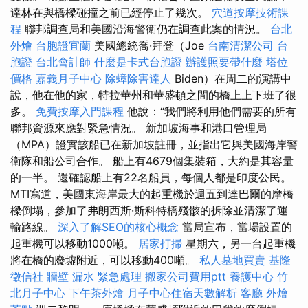
達林在與橋樑碰撞之前已經停止了幾次。
穴道按摩技術課
程
聯邦調查局和美國沿海警衛仍在調查此案的情況。
台北
外燴
台胞證宜蘭
美國總統喬·拜登（Joe
台南清潔公司
台
胞證
台北會計師
什麼是卡式台胞證
辦護照要帶什麼
塔位
價格
嘉義月子中心
除蟑除害達人
Biden）在周二的演講中
說，他在他的家，特拉華州和華盛頓之間的橋上上下班了很
多。
免費按摩入門課程
他說：“我們將利用他們需要的所有
聯邦資源來應對緊急情況。 新加坡海事和港口管理局
（MPA）證實該船已在新加坡註冊，並指出它與美國海岸警
衛隊和船公司合作。 船上有4679個集裝箱，大約是其容量
的一半。 還確認船上有22名船員，每個人都是印度公民。
MTI寫道，美國東海岸最大的起重機於週五到達巴爾的摩橋
樑倒塌，參加了弗朗西斯·斯科特橋殘骸的拆除並清潔了運
輸路線。
深入了解SEO的核心概念
當局宣布，當場設置的
起重機可以移動1000噸。
居家打掃
星期六，另一台起重機
將在橋的廢墟附近，可以移動400噸。
私人墓地買賣
基隆
徵信社
牆壁 漏水 緊急處理
搬家公司費用ptt
養護中心
竹
北月子中心
下午茶外燴
月子中心住宿天數解析
客廳
外燴