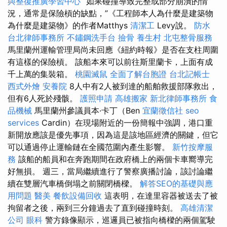
與整復推廣學習中心
“如果碰撞導致完整或部分崩潰的情
況，通常是保險槓的缺點，”《工程師本人為什麼是建築物
為什麼是建築物》的作者Matthys
清潔工
Levy說。
防水
台北律師事務所
不鏽鋼洗手台
撿骨
養生村
北屯整骨服務
馬里蘭州運輸管理局尚未回應《紐約時報》是否在支柱周圍
有這樣的保險槓。 該船本來可以前往斯里蘭卡，上面有成
千上萬的集裝箱。
桃園滅鼠
全面了解台胞證
台北記帳士
西式外燴
安養院
8人中有2人被到達的船舶救援部隊救出，
但有6人死於殘骸。
護照申請
高雄搬家
新北律師事務所
食
品機械
馬里蘭州參議員本·卡丁（Ben
宜蘭徵信社
seo
services
Cardin）在現場附近的一份簡報中強調，港口重
新開放應該是優先事項，因為這是該地區經濟的關鍵，但它
可以通過停止運輸鏈在全國范圍內產生影響。
新竹按摩服
務
該船的船員和在奔跑期間在政府橋上的兩個卡車嚮導完
好無損。 週三，當局繼續進行了警察廣播討論，該討論繼
續在雙層汽車橋倒塌之前關閉橋樑。
解答SEO的基礎與應
用問題
醫美
餐飲設備回收
這表明，在達里容器被送去了被
拘留者之後，兩到三分鐘過去了直到碰撞時刻。
高雄清潔
公司
眼科
警方錄像顯示，巡邏員已被指向橋樑的兩個駕駛