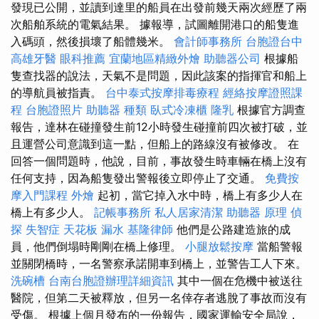
發現已公開，並讀到達里的船員在出發前幾天兩次經歷了兩
次船舶系統的電氣結果。 據報導，試圖離開港口的船隻進
入碼頭，然後損壞了船體幾米。
會計師事務所
台胞證台中
高雄牙醫
眼科推薦
宜蘭地區精緻外燴
助聽器公司
根據船
隻查找器的說法，天氣不是問題，因此該案的指揮官和船上
的導航員被指責。
台中泰式按摩排毒療程
經絡按摩證照課
程
台胞證照片
助聽器 種類
臥式冷凍櫃
隆乳
根據官方調查
報告，達林在碰撞發生前12小時發生碰撞前四次被打破，並
且運營公司意識到這一點，但船上的路線沒有被修改。 在
回答一個問題時，他說，目前，事故發生時車輛在橋上沒有
任何支持，因為船隻發出警報後立即停止了交通。
免費按
摩入門課程
外燴
起初，當它掉入水中時，橋上有多少人在
橋上有多少人。
記帳事務所
私人居家清潔
助聽器 原理
偵
探
失智症
天花板 漏水
基隆律師
他們是公路建造旅的成
員，他們倒塌時剛剛在橋上修理。
小腿放鬆按摩
當船警報
並關閉橋時，一名警察承諾開車到橋上，並警告工人下來。
洗碗槽
台南台胞證辦理詳細資訊
其中一個在危機中被送往
醫院，但第二天被釋放，但另一名倖存者逃脫了事故而沒有
受傷。 根據上個月發布的一份報告，國家運輸安全局說，