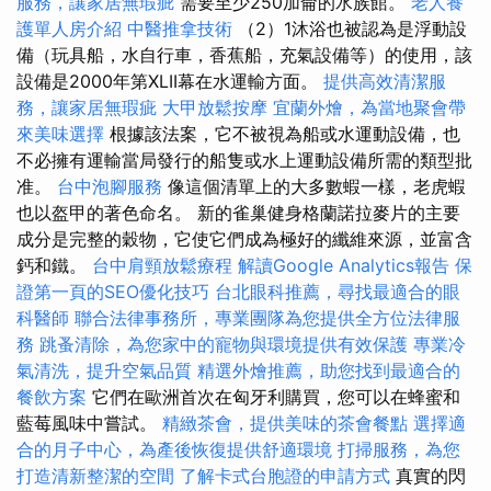
服務，讓家居無瑕疵
需要至少250加侖的水族館。
老人養
護單人房介紹
中醫推拿技術
（2）1沐浴也被認為是浮動設
備（玩具船，水自行車，香蕉船，充氣設備等）的使用，該
設備是2000年第XLII幕在水運輸方面。
提供高效清潔服
務，讓家居無瑕疵
大甲放鬆按摩
宜蘭外燴，為當地聚會帶
來美味選擇
根據該法案，它不被視為船或水運動設備，也
不必擁有運輸當局發行的船隻或水上運動設備所需的類型批
准。
台中泡腳服務
像這個清單上的大多數蝦一樣，老虎蝦
也以盔甲的著色命名。 新的雀巢健身格蘭諾拉麥片的主要
成分是完整的穀物，它使它們成為極好的纖維來源，並富含
鈣和鐵。
台中肩頸放鬆療程
解讀Google Analytics報告
保
證第一頁的SEO優化技巧
台北眼科推薦，尋找最適合的眼
科醫師
聯合法律事務所，專業團隊為您提供全方位法律服
務
跳蚤清除，為您家中的寵物與環境提供有效保護
專業冷
氣清洗，提升空氣品質
精選外燴推薦，助您找到最適合的
餐飲方案
它們在歐洲首次在匈牙利購買，您可以在蜂蜜和
藍莓風味中嘗試。
精緻茶會，提供美味的茶會餐點
選擇適
合的月子中心，為產後恢復提供舒適環境
打掃服務，為您
打造清新整潔的空間
了解卡式台胞證的申請方式
真實的閃