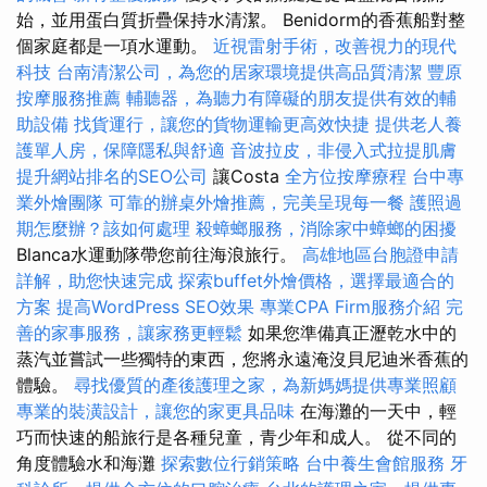
始，並用蛋白質折疊保持水清潔。 Benidorm的香蕉船對整
個家庭都是一項水運動。
近視雷射手術，改善視力的現代
科技
台南清潔公司，為您的居家環境提供高品質清潔
豐原
按摩服務推薦
輔聽器，為聽力有障礙的朋友提供有效的輔
助設備
找貨運行，讓您的貨物運輸更高效快捷
提供老人養
護單人房，保障隱私與舒適
音波拉皮，非侵入式拉提肌膚
提升網站排名的SEO公司
讓Costa
全方位按摩療程
台中專
業外燴團隊
可靠的辦桌外燴推薦，完美呈現每一餐
護照過
期怎麼辦？該如何處理
殺蟑螂服務，消除家中蟑螂的困擾
Blanca水運動隊帶您前往海浪旅行。
高雄地區台胞證申請
詳解，助您快速完成
探索buffet外燴價格，選擇最適合的
方案
提高WordPress SEO效果
專業CPA Firm服務介紹
完
善的家事服務，讓家務更輕鬆
如果您準備真正瀝乾水中的
蒸汽並嘗試一些獨特的東西，您將永遠淹沒貝尼迪米香蕉的
體驗。
尋找優質的產後護理之家，為新媽媽提供專業照顧
專業的裝潢設計，讓您的家更具品味
在海灘的一天中，輕
巧而快速的船旅行是各種兒童，青少年和成人。 從不同的
角度體驗水和海灘
探索數位行銷策略
台中養生會館服務
牙