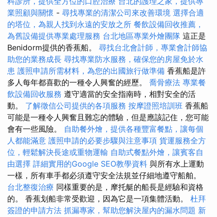
科診所，提供全方位的口腔治療
台北的護理之家，提供專
業照顧與關懷
-
尋找專業的清潔公司來改善環境
選擇合適
的塔位，為親人找到永遠的安放之所
餐飲設備回收推薦，
為舊設備提供專業處理服務
台北地區專業外燴團隊
這正是
Benidorm提供的香蕉船。
尋找台北會計師，專業會計師協
助您的業務成長
尋找專業防水服務，確保您的房屋免於水
患
護照申請所需材料，為您的出國旅行做準備
香蕉船是許
多人每年都喜歡的一種令人興奮的經歷。
喬骨療法
專業餐
飲設備回收服務
遵守適當的安全指南時，相對安全的活
動。
了解徵信公司提供的各項服務
按摩證照培訓班
香蕉船
可能是一種令人興奮且難忘的體驗，但是應該記住，您可能
會有一些風險。
自助餐外燴，提供各種豐富餐點，讓每個
人都能滿意
護照申請的必要步驟與注意事項
貨運服務全方
位，輕鬆解決長途或重物運輸
自助式餐點外燴，讓賓客自
由選擇
詳細實用的Google SEO教學資料
與所有水上運動
一樣，所有車手都必須遵守安全法規並仔細地遵守船舶。
台北整復治療
同樣重要的是，摩托艇的船長是經驗和資格
的。 香蕉划船非常受歡迎，因為它是一項集體活動。
杜拜
簽證的申請方法
抓漏專家，幫助您解決屋內的漏水問題
新