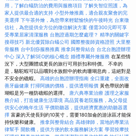
用，了解白蟻防治的費用與服務項目
了解失智症照護，為
家人提供最合適的支持
小型外燴推薦，適合親友聚會的完
美選擇
下午茶外燴，為您帶來輕鬆愉快的午後時光
台東徵
信社，為您提供全方位的徵信解決方案
僅需300元即可享
受專業居家清潔服務
台胞證過期怎麼處理？
精準的關鍵字
搜尋技巧
新北優質除白蟻公司
國際整復師資格證照
大里整
骨服務
台中刮痧服務推薦
推拿與整骨結合
台北台胞證辦理
中心
深入了解SEO的核心概念
婚禮專屬外燴服務
在某些情
況下，大型團體或更長的旅行可用折扣和特價。 不幸的
是，駱駝蝦可以品嚐到水族館中的軟肉珊瑚息肉，這絕對是
不安全的礁蝦。
高雄的台胞證辦理指南
全口重建，全面改
善牙齒健康
打掃阿姨的價格，提供透明報價
黃色帶狀的珊
瑚蝦是另一種防礁蝦的選擇。
唐六典專業治療
護理之家服
務介紹，打造健康生活環境
高品質養老院服務，為父母提
供安心的晚年生活
平價助聽器，提供經濟實惠的助聽器選
擇
富豪的天使長到約10英寸，需要180加侖的游泳區才能保
持快樂和健康。
推拿與整骨結合
高雄律師，當地的專業法
律幫手
開飲機，提供方便的飲水服務解決方案
學習按摩技