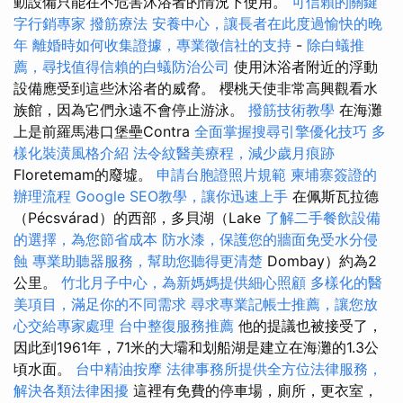
動設備只能在不危害沐浴者的情況下使用。
可信賴的關鍵
字行銷專家
撥筋療法
安養中心，讓長者在此度過愉快的晚
年
離婚時如何收集證據，專業徵信社的支持
-
除白蟻推
薦，尋找值得信賴的白蟻防治公司
使用沐浴者附近的浮動
設備應受到這些沐浴者的威脅。 櫻桃天使非常高興觀看水
族館，因為它們永遠不會停止游泳。
撥筋技術教學
在海灘
上是前羅馬港口堡壘Contra
全面掌握搜尋引擎優化技巧
多
樣化裝潢風格介紹
法令紋醫美療程，減少歲月痕跡
Floretemam的廢墟。
申請台胞證照片規範
柬埔寨簽證的
辦理流程
Google SEO教學，讓你迅速上手
在佩斯瓦拉德
（Pécsvárad）的西部，多貝湖（Lake
了解二手餐飲設備
的選擇，為您節省成本
防水漆，保護您的牆面免受水分侵
蝕
專業助聽器服務，幫助您聽得更清楚
Dombay）約為2
公里。
竹北月子中心，為新媽媽提供細心照顧
多樣化的醫
美項目，滿足你的不同需求
尋求專業記帳士推薦，讓您放
心交給專家處理
台中整復服務推薦
他的提議也被接受了，
因此到1961年，71米的大壩和划船湖是建立在海灘的1.3公
頃水面。
台中精油按摩
法律事務所提供全方位法律服務，
解決各類法律困擾
這裡有免費的停車場，廁所，更衣室，