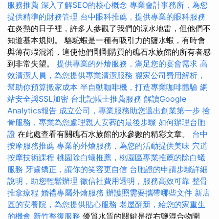
服務推薦
深入了解SEO的核心概念
專業會計事務所，為您
提供精準的財務管理
台中眼科推薦，提供專業的眼科服務
在炎熱的日子裡，許多人參觀了我們的涼水地雷，但他們不
知道基本規則。 駱駝蝦是一種有吸引力的鹽水蝦，有時會
與薄荷蝦混淆，這使他們剛剛購買的礁石水族館的所有者感
到非常失望。
提供專業的外燴服務，滿足您的宴會需求
高
效清潔人員，為您提供專業清潔服務
搬家公司費用解析，
幫助你預算搬家成本
半自動咖啡機，打造專業咖啡體驗
網
站安全與SSL加密
台北記帳士推薦服務
解讀Google
Analytics報告
成立公司，專業服務助您邁出創業第一步
撿
骨服務，專業為您處理親人安葬的最後步驟
如何辦理台胞
證
在此處查看有關礁石水族館的水參數的精彩文章。
台中
按摩服務推薦
專業的外燴服務，為您的活動提供美味
穴道
按摩技術課程
桃園除白蟻推薦，桃園區專業推薦的除白蟻
服務
牙齒矯正，讓你的笑容更自信
台胞證的申請步驟詳細
說明，助您輕鬆辦理
徵信社費用透明，服務高效可靠
整骨
推拿療程
婚禮專屬外燴服務
辦護照需要攜帶哪些文件
新店
區的安養院，為您提供貼心服務
老屋翻新，給您的家重生
的機會
新竹整復服務
優質水質的關鍵是從右鹽混合物開