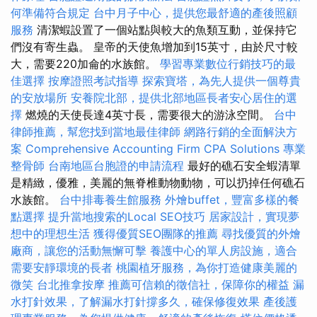
何準備符合規定
台中月子中心，提供您最舒適的產後照顧
服務
清潔蝦設置了一個站點與較大的魚類互動，並保持它
們沒有寄生蟲。 皇帝的天使魚增加到15英寸，由於尺寸較
大，需要220加侖的水族館。
學習專業數位行銷技巧的最
佳選擇
按摩證照考試指導
探索寶塔，為先人提供一個尊貴
的安放場所
安養院北部，提供北部地區長者安心居住的選
擇
燃燒的天使長達4英寸長，需要很大的游泳空間。
台中
律師推薦，幫您找到當地最佳律師
網路行銷的全面解決方
案
Comprehensive Accounting Firm CPA Solutions
專業
整骨師
台南地區台胞證的申請流程
最好的礁石安全蝦清單
是精緻，優雅，美麗的無脊椎動物動物，可以扔掉任何礁石
水族館。
台中排毒養生館服務
外燴buffet，豐富多樣的餐
點選擇
提升當地搜索的Local SEO技巧
居家設計，實現夢
想中的理想生活
獲得優質SEO團隊的推薦
尋找優質的外燴
廠商，讓您的活動無懈可擊
養護中心的單人房設施，適合
需要安靜環境的長者
桃園植牙服務，為你打造健康美麗的
微笑
台北推拿按摩
推薦可信賴的徵信社，保障你的權益
漏
水打針效果，了解漏水打針撐多久，確保修復效果
產後護