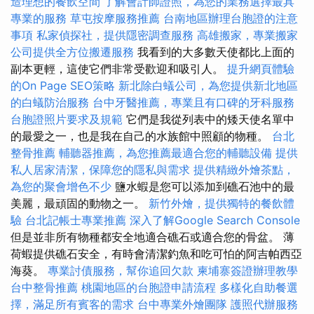
造理想的餐飲空間
了解會計師證照，為您的業務選擇最具
專業的服務
草屯按摩服務推薦
台南地區辦理台胞證的注意
事項
私家偵探社，提供隱密調查服務
高雄搬家，專業搬家
公司提供全方位搬遷服務
我看到的大多數天使都比上面的
副本更輕，這使它們非常受歡迎和吸引人。
提升網頁體驗
的On Page SEO策略
新北除白蟻公司，為您提供新北地區
的白蟻防治服務
台中牙醫推薦，專業且有口碑的牙科服務
台胞證照片要求及規範
它們是我從列表中的矮天使名單中
的最愛之一，也是我在自己的水族館中照顧的物種。
台北
整骨推薦
輔聽器推薦，為您推薦最適合您的輔聽設備
提供
私人居家清潔，保障您的隱私與需求
提供精緻外燴茶點，
為您的聚會增色不少
鹽水蝦是您可以添加到礁石池中的最
美麗，最頑固的動物之一。
新竹外燴，提供獨特的餐飲體
驗
台北記帳士專業推薦
深入了解Google Search Console
但是並非所有物種都安全地適合礁石或適合您的骨盆。 薄
荷蝦提供礁石安全，有時會清潔釣魚和吃可怕的阿吉帕西亞
海葵。
專業討債服務，幫你追回欠款
柬埔寨簽證辦理教學
台中整骨推薦
桃園地區的台胞證申請流程
多樣化自助餐選
擇，滿足所有賓客的需求
台中專業外燴團隊
護照代辦服務