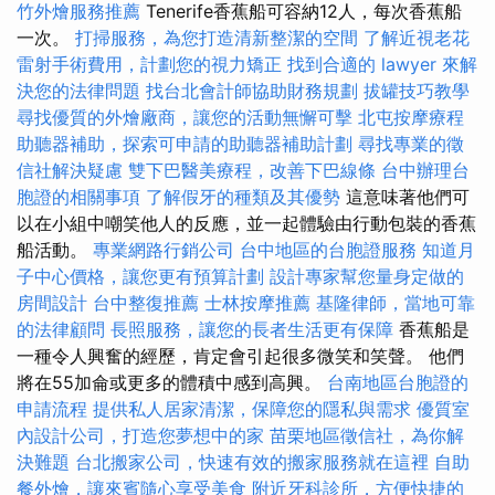
竹外燴服務推薦
Tenerife香蕉船可容納12人，每次香蕉船
一次。
打掃服務，為您打造清新整潔的空間
了解近視老花
雷射手術費用，計劃您的視力矯正
找到合適的 lawyer 來解
決您的法律問題
找台北會計師協助財務規劃
拔罐技巧教學
尋找優質的外燴廠商，讓您的活動無懈可擊
北屯按摩療程
助聽器補助，探索可申請的助聽器補助計劃
尋找專業的徵
信社解決疑慮
雙下巴醫美療程，改善下巴線條
台中辦理台
胞證的相關事項
了解假牙的種類及其優勢
這意味著他們可
以在小組中嘲笑他人的反應，並一起體驗由行動包裝的香蕉
船活動。
專業網路行銷公司
台中地區的台胞證服務
知道月
子中心價格，讓您更有預算計劃
設計專家幫您量身定做的
房間設計
台中整復推薦
士林按摩推薦
基隆律師，當地可靠
的法律顧問
長照服務，讓您的長者生活更有保障
香蕉船是
一種令人興奮的經歷，肯定會引起很多微笑和笑聲。 他們
將在55加侖或更多的體積中感到高興。
台南地區台胞證的
申請流程
提供私人居家清潔，保障您的隱私與需求
優質室
內設計公司，打造您夢想中的家
苗栗地區徵信社，為你解
決難題
台北搬家公司，快速有效的搬家服務就在這裡
自助
餐外燴，讓來賓隨心享受美食
附近牙科診所，方便快捷的