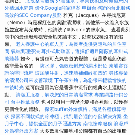
看到它。
北投整骨服務
外牆漏水，專業技術及時修復您的
外牆漏水問題
優化Google商家檔案
申辦台胞證的台北服務
高效的SEO Company服務
雅克（Jacques）在尋找尼莫
（Nemo）時是猩紅色的臭鼬清潔蝦，當他第一次進入水族
館並宣布其完成時，他清洗了叫Nemo的鹽水魚。 查看此列
表中的最佳珊瑚礁安全蝦閱讀本文，以查找2種沒有的蝦
類。
老人養護中心的單人房，為長者提供更隱私的居住空
間
氣結調理療法
耳掛式助聽器，選擇舒適且隱蔽的耳掛式
助聽器
如今，有幾種可充氣管道的變體，但是香蕉船仍然
遠非最著名的。
防水膠，強效密封您的漏水部位
柬埔寨簽
證的辦理流程
玻尿酸注射，迅速填補細紋和凹陷
尋找專業
的清潔公司來改善環境
下午茶外燴，為您帶來輕鬆愉快的
午後時光
這可能是因為它是香蕉中流行的經典水上運動活
動。
清潔工服務，解決您的日常清潔需求
專業網路行銷公
司
台中推拿服務
也可以租用一艘摩托艇和香蕉船，以獲得
更個性化的體驗。
探索buffet外燴價格，滿足各種預算需
求
探索不同款式的冷凍櫃，找到最合適的存儲解決方案
坐
月子中心，提供全面的月子照護方案
南屯按摩服務
浪漫戶
外婚禮外燴方案
大多數度假勝地和公園都有自己的出租船