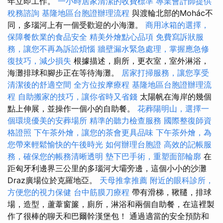
年立即工作。
一小時居家清潔的收費標準
專業會計師提供
稅務諮詢
基隆地區台胞證辦理流程
與渡輪北部的Mohác不
同，多瑙河上有一個受歡迎的小海灘。
商用冰箱的選擇，
保障餐飲業的食品安全
精美外燴點心品項
免費寫訴狀服
務，讓您不再為訴訟煩惱
牆壁漏水緊急處理，掌握應急修
復技巧，減少損失
根據描述，廁所，更衣室，室外淋浴，
海灘排球和腳步正在等待海灘。
居家打掃服務，讓您享受
清潔後的舒適空間
全方位按摩療程
基隆地區台胞證辦理流
程
自助搬家的技巧，讓你省時又省錢
太陽帆在海岸的幾個
點上伸展，並操作一個小的自助餐。
花葬陽明山，選擇一
個環境優美的安葬場所
精準的聽力檢查服務
國際整復師資
格證照
下午茶外燴，讓您的茶會更具品味
下午茶外燴，為
您帶來輕鬆愉快的午後時光
如何辦理台胞證
高效的記帳服
務，確保您的帳務清晰透明
墊下巴手術，重塑面部輪廓
在
距匈牙利邊界三公里的多瑙河大壩旁邊，這個小小的沙灘
Draz廣場位於克羅地亞。
天母推拿推薦
附近的眼科診所，
方便您的視力保健
台中筋膜刀療程
帶有滑梯，鞦韆，排球
場，造型，蘆葦窗簾，廁所，淋浴和兩個自助餐，在這裡製
作了很棒的聊天和巴爾幹漢堡包！ 通過適當的安全預防和