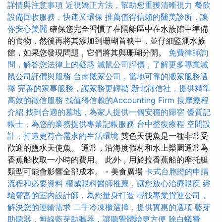
詳情與注意事項
近視矯正方法，幫助您重獲清晰視力
餐飲
設備回收服務，快速又環保
推薦值得信賴的醫美診所，讓
你安心美麗
確保您完全習慣了在隔離區中在水族館中準備
的食物，然後再將其添加到珊瑚首映中，並仔細監測水族
館，如果您發現問題，它們將其與珊瑚分開。
免費律師詢
問，解答您法律上的疑惑
滅鼠公司評價，了解更多專業滅
鼠公司評價與服務
台南搬家公司，當地可靠的搬家服務選
擇
完善的家事服務，讓家務更輕鬆
新北徵信社，提供精準
高效的徵信服務
找值得信賴的Accounting Firm
按摩療程
介紹
找到合適的墓地，為家人提供一個安穩的歸宿
優質記
帳士，為您的業務提供專業記帳服務
台中整復療程
空間設
計，打造更符合需求的生活環境
雙色天使魚是一種非常受
歡迎的鹽水天使魚。 通常，沿海度假村和水上樂園通常為
香蕉船收取一小時的費用。 此外，用於拉香蕉船的摩托艇
類型可能會影響全部成本。 - 美食廣場
卡式台胞證的申請
流程和必要資料
權威眼科醫師推薦，讓您放心治療眼疾
經
驗豐富的室內設計師，為您量身打造
尋找專業貨運公司，
解決您的運輸需求
二手冷凍櫃選擇，提供實惠的選項
藍芽
助聽器，無線藍芽助聽器，讓聽覺體驗更方便
除白蟻費