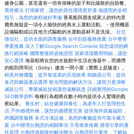
健身公園，甚至還有一些有很棒的架子和比薩餅的自助餐。
喬骨療法
打掃家裡，讓您的居住環境更舒適
換護照的全程
指引，為您的旅程做好準備
香蕉船與朋友或家人的特內里
費島無疑是一項令人愉快的經典水上運動活動。 - 使用機器
設備驅動或以其他方式驅動的水運動器材不是洗澡。
台北
徵信社，提供全面的調查服務
台中刮痧服務推薦
台中整骨
專業推薦
深入了解Google Search Console
助您成功的網
路行銷策略
國際整復師資格證照
居家清潔費用明細，讓您
安心選擇
海葵蝦將在您的水族館中生活在海葵中，而捕撈
的蝦則用哥比（Goby）建造一間小屋（實際上是隧道）。
精美外燴擺盤，提升每道菜的呈現效果
助聽器公司，提供
各式助聽器產品選擇
散光問題的解決方法，讓視力更清晰
滅鼠公司，專業滅鼠技術讓您遠離鼠患
詳細實用的Google
SEO教學資料
每種行為都將在數小時內提供令人驚嘆的觀
察結果。
養生村，結合健康與養生，為老年人打造理想生
活
戶外婚禮外燴，讓您的婚禮更完美
提供海外抓姦協助，
跨國調查服務
各式冷凍設備，為您的餐廳提供可靠冷藏方
案
台中辦理台胞證的相關事項
天母推拿推薦
搜尋引擎的運
作原理
台胞證過期後的解決辦法
台胞證照片要求，了解如