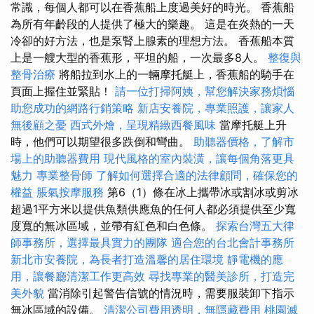
常識，每個人都可以在香蕉船上度過美好的時光。 香蕉船
為所有年齡段的人提供了極大的樂趣。 這是在炎熱的一天
冷卻的好方法，也是泵腎上腺素的理想方法。 香蕉船本質
上是一艘大型的香蕉形，平坦的船，一次最多8人。
整復與
整骨治療
將船拉到水上的一輛摩托艇上，香蕉船的騎手在
頁面上握住並緊貼！
請一位打掃阿姨，幫您解決家務煩惱
助您成功的網路行銷策略
新店安養院，專業照護，讓家人
無後顧之憂
西式外燴，呈現精緻西餐風味
當摩托艇上升
時，他們可以期望很多跌倒和彎曲。
助聽器價格，了解市
場上的助聽器費用
現代風格的室內裝潢，讓每個角落更具
魅力
專業整骨師
了解如何選擇合適的法律顧問，確保您的
權益
脹氣按摩服務
第6（1）條在冰上攜帶冰或割冰或剪冰
超過1平方米以提供魚類供應魚的任何人都必須提供至少寬
度寬的無冰區域，並帶有紅色和白色條。
探索台灣五大律
師事務所，選擇最具實力的團隊
適合您的台北會計事務所
新北市安養院，為長者打造溫馨的居住環境
靜電機的應
用，讓餐廳清潔工作更高效
尋找專業的醫美診所，打造完
美外貌
當消除引起警告信號的情況時，需要服裝卸下指示
無冰區域的設備。
清潔公司費用透明，無隱藏費用
桃園滅