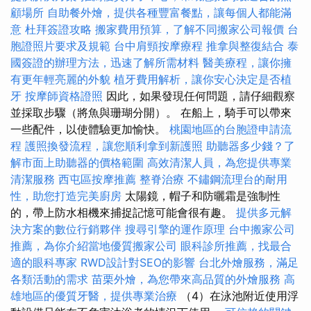
顧場所
自助餐外燴，提供各種豐富餐點，讓每個人都能滿
意
杜拜簽證攻略
搬家費用預算，了解不同搬家公司報價
台
胞證照片要求及規範
台中肩頸按摩療程
推拿與整復結合
泰
國簽證的辦理方法，迅速了解所需材料
醫美療程，讓你擁
有更年輕亮麗的外貌
植牙費用解析，讓你安心決定是否植
牙
按摩師資格證照
因此，如果發現任何問題，請仔細觀察
並採取步驟（將魚與珊瑚分開）。 在船上，騎手可以帶來
一些配件，以使體驗更加愉快。
桃園地區的台胞證申請流
程
護照換發流程，讓您順利拿到新護照
助聽器多少錢？了
解市面上助聽器的價格範圍
高效清潔人員，為您提供專業
清潔服務
西屯區按摩推薦
整脊治療
不鏽鋼流理台的耐用
性，助您打造完美廚房
太陽鏡，帽子和防曬霜是強制性
的，帶上防水相機來捕捉記憶​​可能會很有趣。
提供多元解
決方案的數位行銷夥伴
搜尋引擎的運作原理
台中搬家公司
推薦，為你介紹當地優質搬家公司
眼科診所推薦，找最合
適的眼科專家
RWD設計對SEO的影響
台北外燴服務，滿足
各類活動的需求
苗栗外燴，為您帶來高品質的外燴服務
高
雄地區的優質牙醫，提供專業治療
（4）在泳池附近使用浮