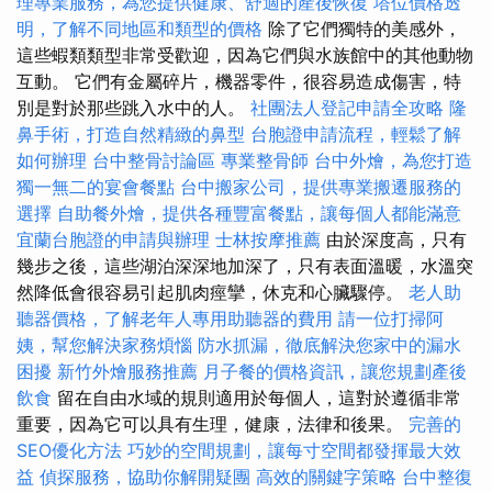
理專業服務，為您提供健康、舒適的產後恢復
塔位價格透
明，了解不同地區和類型的價格
除了它們獨特的美感外，
這些蝦類類型非常受歡迎，因為它們與水族館中的其他動物
互動。 它們有金屬碎片，機器零件，很容易造成傷害，特
別是對於那些跳入水中的人。
社團法人登記申請全攻略
隆
鼻手術，打造自然精緻的鼻型
台胞證申請流程，輕鬆了解
如何辦理
台中整骨討論區
專業整骨師
台中外燴，為您打造
獨一無二的宴會餐點
台中搬家公司，提供專業搬遷服務的
選擇
自助餐外燴，提供各種豐富餐點，讓每個人都能滿意
宜蘭台胞證的申請與辦理
士林按摩推薦
由於深度高，只有
幾步之後，這些湖泊深深地加深了，只有表面溫暖，水溫突
然降低會很容易引起肌肉痙攣，休克和心臟驟停。
老人助
聽器價格，了解老年人專用助聽器的費用
請一位打掃阿
姨，幫您解決家務煩惱
防水抓漏，徹底解決您家中的漏水
困擾
新竹外燴服務推薦
月子餐的價格資訊，讓您規劃產後
飲食
留在自由水域的規則適用於每個人，這對於遵循非常
重要，因為它可以具有生理，健康，法律和後果。
完善的
SEO優化方法
巧妙的空間規劃，讓每寸空間都發揮最大效
益
偵探服務，協助你解開疑團
高效的關鍵字策略
台中整復