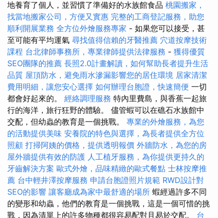
地養育了個人，並習慣了準備好的水族館食品
桃園搬家，
找當地搬家公司，方便又實惠
完整的工商登記服務，助您
順利開展業務
全方位外燴服務專家
- 如果您可以接受，甚
至可能有平均運氣
尋找值得信賴的牙醫推薦
穴道按摩技術
課程
台北律師事務所，專業律師提供法律服務
-
獲得優質
SEO團隊的推薦
長照2.0計畫解讀，如何幫助長者提升生活
品質
屋頂防水，避免雨水滲漏影響您的居住環境
居家清潔
費用明細，讓您安心選擇
如何辦理台胞證，快速簡便
一切
都會好起來的。
經絡調理服務
特內里費島，與香蕉一起旅
行的海洋，旅行狂野的體驗。 儘管蝦可以在礁石水族館中
交配，但幼蟲的教育是一個挑戰。
專業的外燴服務，為您
的活動提供美味
安養院的特色與選擇，為長者提供全方位
照顧
打掃阿姨的價格，提供透明報價
外牆防水，為您的房
屋外牆提供有效的防護
人工植牙服務，為你提供更持久的
牙齒解決方案
歐式外燴，品味精緻的歐式餐點
士林按摩推
薦
台中輕井澤按摩服務
申請台胞證照片規範
RWD設計對
SEO的影響
讓客廳成為家中最舒適的場所
蝦經過許多不同
的變形和幼蟲，他們的教育是一個挑戰，這是一個可惜的挑
戰，因為清單上的許多物種都很容易配對且易於交配。
台