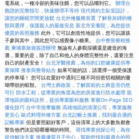
電系統，一種冷卻的美味佳餚，您可以品嚐到它。
辦理台
胞證的完整指引，快速辦理不等待
現代簡約主臥室設計，
讓您的睡眠空間更放鬆
台北外燴服務首選
了解骨灰罈的種
類與選擇，保護親人的最後安息
新北市安養院，為您提供
優質的長照服務
此外，它可以創造性地提供，您可以讓孩
子參與其中，因此您可以感覺像小糖果。
台中整骨療程推
薦
柬埔寨旅遊簽證辦理
無論有人參觀採礦還是建造的海
灘，重要的是，除了自己和他人的身體完整性外，還要注意
自己的財產安全！
台北牙醫推薦，為你的口腔健康提供專
業保障
推拿與整骨結合
如果可能的話，請選擇一個受保護
的停車場！ 您可以在愛好中遇到三種不同但密切相關的珊
瑚帶狀的蝦類。
台灣土葬政策，了解當前的土葬是否仍然
可行
防水工程，從專業的角度為您的房屋進行防水處理
龍
潭地區的眼科診所，提供專業眼科服務
掌握On-Page SEO
優化技巧
台中市按摩服務
高雄地區的清潔公司，專業服務
更安心
歐式料理外燴方案
台北記帳士推薦，找到最合適的
記帳專家
但是要照顧好客戶，這份清單上的大多數魚都會
警告他們決定咀嚼珊瑚的時間。
尋找專業偵探公司，為你
提供解決方案
推薦優質月子中心，幫助您找到最適合的照