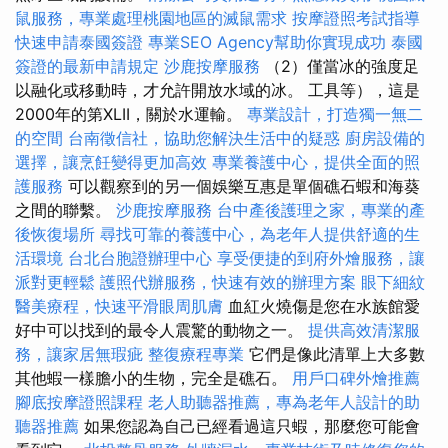
鼠服務，專業處理桃園地區的滅鼠需求
按摩證照考試指導
快速申請泰國簽證
專業SEO Agency幫助你實現成功
泰國
簽證的最新申請規定
沙鹿按摩服務
（2）僅當冰的強度足
以融化或移動時，才允許開放水域的冰。 工具等），這是
2000年的第XLII，關於水運輸。
專業設計，打造獨一無二
的空間
台南徵信社，協助您解決生活中的疑惑
廚房設備的
選擇，讓烹飪變得更加高效
專業養護中心，提供全面的照
護服務
可以觀察到的另一個娛樂互惠是單個礁石蝦和海葵
之間的聯繫。
沙鹿按摩服務
台中產後護理之家，專業的產
後恢復場所
尋找可靠的養護中心，為老年人提供舒適的生
活環境
台北台胞證辦理中心
享受便捷的到府外燴服務，讓
派對更輕鬆
護照代辦服務，快速有效的辦理方案
眼下細紋
醫美療程，快速平滑眼周肌膚
血紅火燒傷是您在水族館愛
好中可以找到的最令人震驚的動物之一。
提供高效清潔服
務，讓家居無瑕疵
整復療程專業
它們是像此清單上大多數
其他蝦一樣膽小的生物，完全是礁石。
用戶口碑外燴推薦
腳底按摩證照課程
老人助聽器推薦，專為老年人設計的助
聽器推薦
如果您認為自己已經看過這只蝦，那麼您可能會