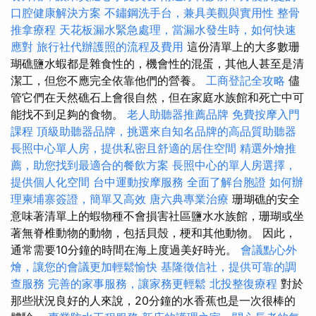
口腔健康解決方案
不鏽鋼洗手台，兼具美觀與實用性
整骨
推拿療程
天花板漏水緊急處理，當漏水發生時，如何快速
應對
旅行社代辦護照的流程及費用
這份清單上的大多數珊
瑚礁鹽水蝦都是雜食性的，機會性的混蛋，其他人甚至是清
潔工，但您不應完全依靠他們的營養。
工商登記全攻略
儘
管它們在天然礁石上會很自然，但在家庭水族館和死亡中可
能找不到足夠的食物。
老人助聽器推薦品牌
免費按摩入門
課程
頂級助聽器品牌，挑選來自知名品牌的高品質助聽器
長照中心單人房，提供私密且舒適的居住空間
精選外燴推
薦，助您找到最適合的餐飲方案
長照中心的單人房選擇，
提供個人化空間
台中運動按摩服務
全面了解台胞證
如何辦
理柬埔寨簽證，簡單又高效
唐六典專業治療
珊瑚礁的安全
意味著清單上的蝦物種不會損害社區鹽水水族館，珊瑚或坐
著無脊椎動物的動物，包括貝殼，梗和其他動物。 因此，
通常需要10分鐘的時間在海上度過美好時光。
會議點心外
燴，讓您的會議更加輕鬆愉快
基隆徵信社，提供可靠的調
查服務
完善的家事服務，讓家務更輕鬆
北投整復療程
對於
那些狀況良好的人來說，20分鐘的水香蕉也是一次很棒的