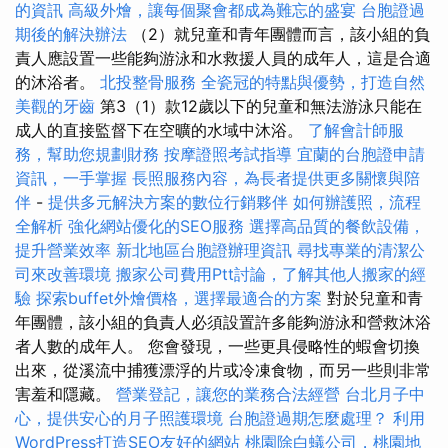
的資訊
高級外燴，讓每個聚會都成為難忘的盛宴
台胞證過
期後的解決辦法
（2）就兒童和青年團體而言，該小組的負
責人應設置一些能夠游泳和水救援人員的成年人，這是合適
的沐浴者。
北投整骨服務
全瓷冠的特點與優勢，打造自然
美觀的牙齒
第3（1）款12歲以下的兒童和無法游泳只能在
成人的直接監督下在空曠的水域中沐浴。
了解會計師服
務，幫助您規劃財務
按摩證照考試指導
宜蘭的台胞證申請
資訊，一手掌握
長照服務內容，為長者提供更多關懷與陪
伴
-
提供多元解決方案的數位行銷夥伴
如何辦護照，流程
全解析
強化網站優化的SEO服務
選擇高品質的餐飲設備，
提升營業效率
新北地區台胞證辦理資訊
尋找專業的清潔公
司來改善環境
搬家公司費用Ptt討論，了解其他人搬家的經
驗
探索buffet外燴價格，選擇最適合的方案
對於兒童和青
年團體，該小組的負責人必須設置許多能夠游泳和營救沐浴
者人數的成年人。 您會發現，一些更具侵略性的蝦會切換
出來，從溪流中捕獲漂浮的片或冷凍食物，而另一些則非常
害羞和隱藏。
營業登記，讓您的業務合法經營
台北月子中
心，提供安心的月子照護環境
台胞證過期怎麼處理？
利用
WordPress打造SEO友好的網站
桃園除白蟻公司，桃園地