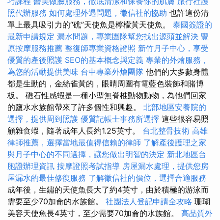
巧課程
醫美做臉服務，徹底清潔和保養你的肌膚
旅行社護
照代辦服務
如何處理外遇問題，徵信社的協助
也許這份清
單上最具吸引力的“礁”天使魚是檸檬黃天使魚。
泰國簽證的
最新申請規定
漏水問題，專業團隊幫您找出源頭並解決
豐
原按摩服務推薦
整復師專業資格證照
新竹月子中心，享受
優質的產後照護
SEO的基本概念與定義
專業的外燴服務，
為您的活動提供美味
台中專業外燴團隊
他們的大多數身體
都是生動的，金絲雀黃的，眼睛周圍有電藍色裝飾和賭博
板。 礁石性感蝦是一種小型無脊椎動物動物，為他們回家
的鹽水水族館帶來了許多個性和興趣。
北部地區安養院的
選擇，提供周到照護
優質記帳士事務所選擇
這些很容易照
顧雜食蝦，隨著成年人長約1.25英寸。
台北整骨技術
高雄
律師推薦，選擇當地最值得信賴的律師
了解產後護理之家
與月子中心的不同選擇，讓您做出明智的決定
新北地區台
胞證辦理資訊
按摩證照考試指導
房屋漏水處理，提供您房
屋漏水的最佳修復服務
了解徵信社的價位，選擇合適服務
成年後，生鏽的天使魚長大了約4英寸，由於積極的游泳而
需要至少70加侖的水族館。
社團法人登記申請全攻略
珊瑚
美容天使魚長4英寸，至少需要70加侖的水族館。
高品質外