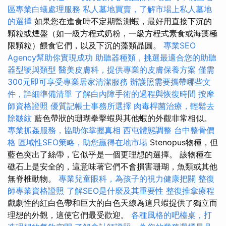
區專業白蟻處理服務
私人墓地買賣，了解市場上私人墓地
的選擇
如果您在進食時不定期監測蝦，最好用直接下沉的
顆粒或煙盤（如一級方程式奶粉，一級方程式素食或海藻極
限顆粒）餵食它們，以及下沉的藻類晶圓。
專業SEO
Agency幫助你實現成功
助聽器種類，挑選最適合您的助聽
器型號與類型
醫美皮膚科，提供專業的皮膚保養方案
僅需
300元即可享受專業居家清潔服務
辦護照需要攜帶哪些文
件，詳細準備清單
了解白內障手術的過程與恢復時間
按摩
師資格證照
優質記帳士事務所選擇
肉毒桿菌治療，輕鬆去
除皺紋
藍色帶狀的珊瑚拳擊蝦與其他蝦的外觀非常相似。
專業抓姦服務，協助你掌握真相
西屯體態調整
台中整骨價
格
區域性SEO策略，助您贏得在地市場
Stenopus物種，但
藍色突出了絲帶，它似乎是一個更理想的選擇。 該物種在
礁石上是安全的，這意味著它們不會損害珊瑚，魚類或其他
無脊椎動物。
專業兒童眼科，為孩子的視力健康把關
整復
師專業資格證照
了解SEO是什麼及其重要性
整復推拿療程
戲劇性的紅白色帶和巨大的白色天線為這只蝦提供了獨立而
理想的外觀，這使它們最受歡迎。
各種風格的吧檯桌，打