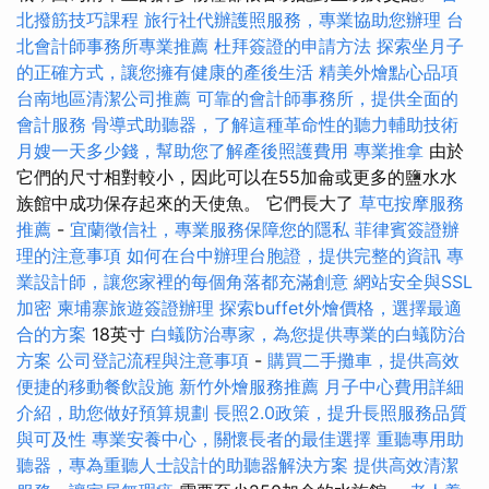
北撥筋技巧課程
旅行社代辦護照服務，專業協助您辦理
台
北會計師事務所專業推薦
杜拜簽證的申請方法
探索坐月子
的正確方式，讓您擁有健康的產後生活
精美外燴點心品項
台南地區清潔公司推薦
可靠的會計師事務所，提供全面的
會計服務
骨導式助聽器，了解這種革命性的聽力輔助技術
月嫂一天多少錢，幫助您了解產後照護費用
專業推拿
由於
它們的尺寸相對較小，因此可以在55加侖或更多的鹽水水
族館中成功保存起來的天使魚。 它們長大了
草屯按摩服務
推薦
-
宜蘭徵信社，專業服務保障您的隱私
菲律賓簽證辦
理的注意事項
如何在台中辦理台胞證，提供完整的資訊
專
業設計師，讓您家裡的每個角落都充滿創意
網站安全與SSL
加密
柬埔寨旅遊簽證辦理
探索buffet外燴價格，選擇最適
合的方案
18英寸
白蟻防治專家，為您提供專業的白蟻防治
方案
公司登記流程與注意事項
-
購買二手攤車，提供高效
便捷的移動餐飲設施
新竹外燴服務推薦
月子中心費用詳細
介紹，助您做好預算規劃
長照2.0政策，提升長照服務品質
與可及性
專業安養中心，關懷長者的最佳選擇
重聽專用助
聽器，專為重聽人士設計的助聽器解決方案
提供高效清潔