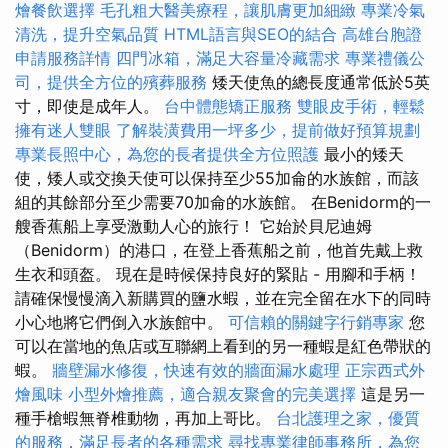
燴餐飲選擇
毛孔粗大醫美療程，讓肌膚更加細緻
專業冷氣
清洗，提升空氣品質
HTML語言與SEO的結合
高雄台胞證
申請服務詳情
四門冰箱，滿足大容量冷藏需求
專業禮儀公
司，提供全方位的殯葬服務
矮天使魚的總長度通常低於5英
寸，即使是成年人。
台中體態矯正服務
雙眼皮手術，輕鬆
擁有迷人雙眼
了解裝潢費用一坪多少，提前做好預算規劃
專業長照中心，為您的長者提供全方位照護
最小的矮天
使，矮人或交換天使可以保持至少55加侖的水族館，而該
組的其餘部分至少需要70加侖的水族館。 在Benidorm的一
艘香蕉船上享受激動人心的旅行！ 它始於貝尼迪姆
（Benidorm）的港口，在登上香蕉船之前，他首先戴上救
生衣和頭盔。 現在是時候保持良好的緊貼 - 用腳和手柄！
請確保慢慢滴入新購買的鹽水蝦，並在完全留在水下的同時
小心地將它們倒入水族館中。
可信賴的關鍵字行銷專家
您
可以在當地的魚店或互聯網上看到的另一種蝦是紅色帶狀的
蝦。
牆壁漏水修復，快速有效的牆面漏水處理
正宗西式外
燴風味
小型外燴推薦，適合親友聚會的完美選擇
這是另一
種手槍蝦無脊椎動物，再加上哥比。
台北護理之家，優質
的服務，滿足長者的各種需求
尋找專業律師事務所，為您