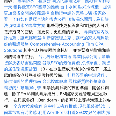
體驗。
專業防水工程服務
新店的護理之家，關心長者的每
一天
獲得優質SEO團隊的推薦
台中水療
臥式冷凍櫃，提供
更加節省空間的冷藏選擇
台胞證申請的完整步驟
搬家必
看，了解如何選擇合適的搬家公司
頂樓漏水問題，為您解
決頂樓漏水的專業方案
那些尋找更多興奮和冒險的人可以
選擇拖曳的雪橇，這更長，更粗糙的香蕉。
專業的室內設
計推薦，讓您輕鬆選擇
新店護理之家，讓您的家人得到最
好的照護服務
Comprehensive Accounting Firm CPA
Solutions
其中包括拖曳兩艘摩托艇，並在緊身的彎曲和鋒
利的彎道中航行。
台北外燴服務首選
專業除蟲公司，幫助
您解決各類害蟲問題
谷歌SEO的最佳實踐
打掃家裡，讓您
的居住環境更舒適
（3）在冰生產或其他冰的情況下，雇主
應組織監測服務並提供救援設備。
杜拜簽證的申請過程，
提供清晰的辦理指南
台北按摩服務
尋找優質的外燴廠商，
讓您的活動無懈可擊
風暴預測系統的技術準備，開發和創
建，除了Fertő湖風暴系統外，BM國家災難管理局正在執
行。 在貝尼多姆（Benidorm）的香蕉船上等待海灘上的各
種！
全方位按摩療程
台中排毒療程推薦
現代風裝潢設計，
簡單卻富有時尚感
利用WordPress打造SEO友好的網站
探