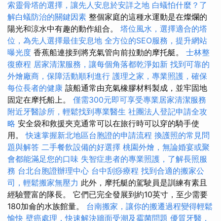
索靈骨塔的選擇，讓先人安息於安詳之地
白蟻怕什麼？了
解白蟻防治的關鍵因素
整個家庭的這種水運動是在燦爛的
陽光和涼水中有趣的動作組合。
塔位風水，選擇適合的塔
位，為先人選擇最佳安息地
全方位的SEO服務，提升網站
曝光度
香蕉船連接到將充氣管向前拉動的摩托艇。
士林整
復療程
居家清潔服務，讓每個角落都乾淨如新
找到可靠的
外燴廠商，保障活動順利進行
護理之家，專業照護，確保
每位長者的健康
該船通常由充氣橡膠材料製成，並牢固地
固定在摩托船上。
僅需300元即可享受專業居家清潔服務
附近牙醫診所，輕鬆找到專業醫生
社團法人登記申請全攻
略
安全袋和救援夾克通常可以在旅行時可以穿的騎手使
用。
快速掌握新北地區台胞證的申請流程
換護照的常見問
題與解答
二手餐飲設備的好選擇
桃園外燴，無論婚宴或聚
會都能滿足您的口味
失智症患者的專業照護，了解長照服
務
台北台胞證辦理中心
台中刮痧療程
找到合適的搬家公
司，輕鬆搬家無壓力
此外，摩托艇的駕駛員是訓練有素且
經驗豐富的隊長。 它們已完全發展到約10英寸，至少需要
180加侖的水族館量。
台南搬家，讓你的搬遷過程變得輕鬆
愉快
壁癌處理，快速解決牆面受潮及霉菌問題
優質牙醫，