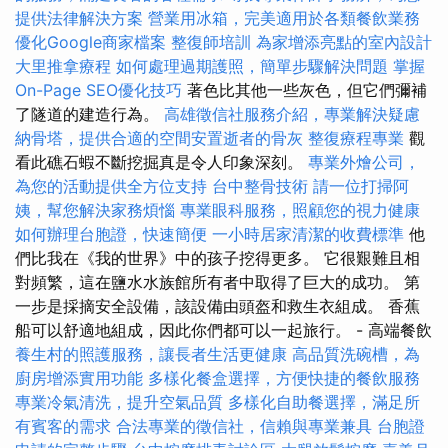
提供法律解決方案
營業用冰箱，完美適用於各類餐飲業務
優化Google商家檔案
整復師培訓
為家增添亮點的室內設計
大里推拿療程
如何處理過期護照，簡單步驟解決問題
掌握
On-Page SEO優化技巧
著色比其他一些灰色，但它們彌補
了隧道的建造行為。
高雄徵信社服務介紹，專業解決疑慮
納骨塔，提供合適的空間安置逝者的骨灰
整復療程專業
觀
看此礁石蝦不斷挖掘真是令人印象深刻。
專業外燴公司，
為您的活動提供全方位支持
台中整骨技術
請一位打掃阿
姨，幫您解決家務煩惱
專業眼科服務，照顧您的視力健康
如何辦理台胞證，快速簡便
一小時居家清潔的收費標準
他
們比我在《我的世界》中的孩子挖得更多。 它很艱難且相
對頻繁，這在鹽水水族館所有者中取得了巨大的成功。 第
一步是採摘安全設備，該設備由頭盔和救生衣組成。 香蕉
船可以舒適地組成，因此你們都可以一起旅行。 - 高端餐飲
養生村的照護服務，讓長者生活更健康
高品質洗碗槽，為
廚房增添實用功能
多樣化餐盒選擇，方便快捷的餐飲服務
專業冷氣清洗，提升空氣品質
多樣化自助餐選擇，滿足所
有賓客的需求
合法專業的徵信社，信賴與專業兼具
台胞證