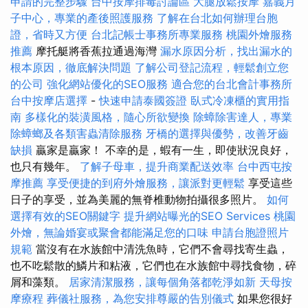
申請的完整步驟
台中按摩排毒討論區
大腿放鬆按摩
嘉義月
子中心，專業的產後照護服務
了解在台北如何辦理台胞
證，省時又方便
台北記帳士事務所專業服務
桃園外燴服務
推薦
摩托艇將香蕉拉通過海灣
漏水原因分析，找出漏水的
根本原因，徹底解決問題
了解公司登記流程，輕鬆創立您
的公司
強化網站優化的SEO服務
適合您的台北會計事務所
台中按摩店選擇
-
快速申請泰國簽證
臥式冷凍櫃的實用指
南
多樣化的裝潢風格，隨心所欲變換
除蟑除害達人，專業
除蟑螂及各類害蟲清除服務
牙橋的選擇與優勢，改善牙齒
缺損
贏家是贏家！ 不幸的是，蝦有一生，即使狀況良好，
也只有幾年。
了解子母車，提升商業配送效率
台中西屯按
摩推薦
享受便捷的到府外燴服務，讓派對更輕鬆
享受這些
日子的享受，並為美麗的無脊椎動物拍攝很多照片。
如何
選擇有效的SEO關鍵字
提升網站曝光的SEO Services
桃園
外燴，無論婚宴或聚會都能滿足您的口味
申請台胞證照片
規範
當沒有在水族館中清洗魚時，它們不會尋找寄生蟲，
也不吃鬆散的鱗片和粘液，它們也在水族館中尋找食物，碎
屑和藻類。
居家清潔服務，讓每個角落都乾淨如新
天母按
摩療程
葬儀社服務，為您安排尊嚴的告別儀式
如果您很好