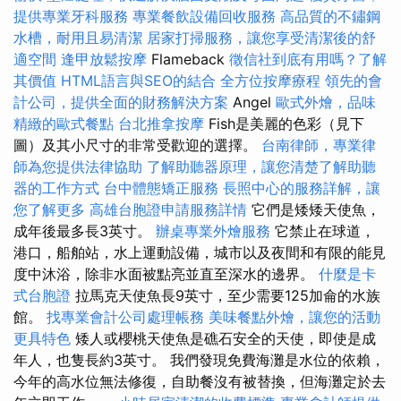
提供專業牙科服務
專業餐飲設備回收服務
高品質的不鏽鋼
水槽，耐用且易清潔
居家打掃服務，讓您享受清潔後的舒
適空間
逢甲放鬆按摩
Flameback
徵信社到底有用嗎？了解
其價值
HTML語言與SEO的結合
全方位按摩療程
領先的會
計公司，提供全面的財務解決方案
Angel
歐式外燴，品味
精緻的歐式餐點
台北推拿按摩
Fish是美麗的色彩（見下
圖）及其小尺寸的非常受歡迎的選擇。
台南律師，專業律
師為您提供法律協助
了解助聽器原理，讓您清楚了解助聽
器的工作方式
台中體態矯正服務
長照中心的服務詳解，讓
您了解更多
高雄台胞證申請服務詳情
它們是矮矮天使魚，
成年後最多長3英寸。
辦桌專業外燴服務
它禁止在球道，
港口，船舶站，水上運動設備，城市以及夜間和有限的能見
度中沐浴，除非水面被點亮並直至深水的邊界。
什麼是卡
式台胞證
拉馬克天使魚長9英寸，至少需要125加侖的水族
館。
找專業會計公司處理帳務
美味餐點外燴，讓您的活動
更具特色
矮人或櫻桃天使魚是礁石安全的天使，即使是成
年人，也隻長約3英寸。 我們發現免費海灘是水位的依賴，
今年的高水位無法修復，自助餐沒有被替換，但海灘定於去