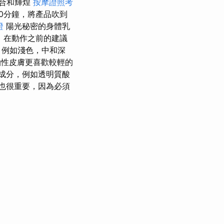
合和輝煌
按摩證照考
0分鐘，將產品吹到
證
陽光秘密的身體乳
）在動作之前的建議
，例如淺色，中和深
性皮膚更喜歡較輕的
成分，例如透明質酸
也很重要，因為必須