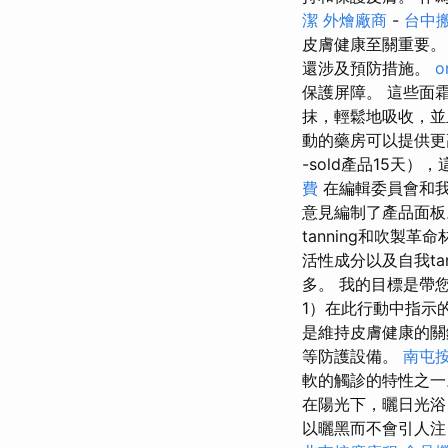
潔
外燴廠商
-
台中
皮膚健康至關重要
還涉及預防措施。
o
保護屏障。 這些面
抹，輕鬆地吸收，並
動的藥房可以提供
-sold產品15天
費
在編輯委員會和我
意見編制了產品面
tanning和吹製革
活性成分以及自我t
多。 我的目標是帶
1）在此行動中指示
是維持皮膚健康的
等防護設備。
南屯
軟的觸診的特性之
在陽光下，曬日光浴
以曬黑而不會引人注