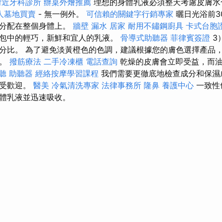
附近牙科診所
辦桌外燴推薦
理想的身體乳液必須整天考慮皮膚水
人墓地買賣
- 無一例外。
可信賴的關鍵字行銷專家
曬日光浴前3
地分配在整個身體上。
牆壁 漏水
居家
耐用不鏽鋼廚具
卡式台胞
包中的輕巧，新鮮和宜人的乳液。
骨導式助聽器
菲律賓簽證
3
分比。 為了避免淡黃橙色的色調，建議根據您的膚色選擇產品
液。
撥筋療法
二手冷凍櫃
電話查詢
乾燥的皮膚會立即受益，而油
聽 助聽器
經絡按摩學習課程
我們需要更徹底地檢查成分和保濕
常受歡迎。
醫美
冷氣清洗專家
法律事務所
隆鼻
養護中心
一致性
體乳液並迅速吸收。