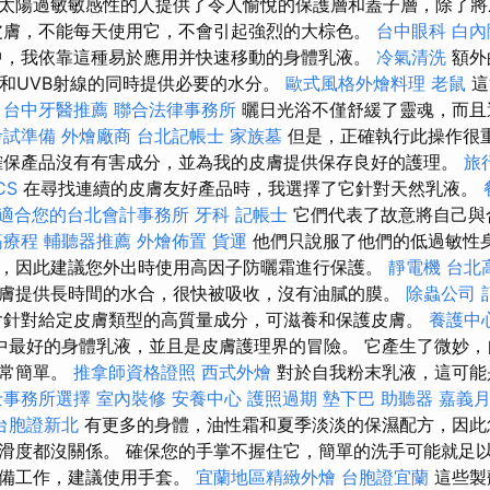
太陽過敏敏感性的人提供了令人愉悅的保護層和蓋子層，除了將
皮膚，不能每天使用它，不會引起強烈的大棕色。
台中眼科
白內
中，我依靠這種易於應用并快速移動的身體乳液。
冷氣清洗
額外
A和UVB射線的同時提供必要的水分。
歐式風格外燴料理
老鼠
這
。
台中牙醫推薦
聯合法律事務所
曬日光浴不僅舒緩了靈魂，而且
考試準備
外燴廠商
台北記帳士
家族墓
但是，正確執行此操作很
確保產品沒有有害成分，並為我的皮膚提供保存良好的護理。
旅
CS
在尋找連續的皮膚友好產品時，我選擇了它針對天然乳液。
適合您的台北會計事務所
牙科
記帳士
它們代表了故意將自己與
筋療程
輔聽器推薦
外燴佈置
貨運
他們只說服了他們的低過敏性身
，因此建議您外出時使用高因子防曬霜進行保護。
靜電機
台北
膚提供長時間的水合，很快被吸收，沒有油膩的膜。
除蟲公司
含針對給定皮膚類型的高質量成分，可滋養和保護皮膚。
養護中
中最好的身體乳液，並且是皮膚護理界的冒險。 它產生了微妙，
非常簡單。
推拿師資格證照
西式外燴
對於自我粉末乳液，這可能
士事務所選擇
室內裝修
安養中心
護照過期
墊下巴
助聽器
嘉義
台胞證新北
有更多的身體，油性霜和夏季淡淡的保濕配方，因此
滑度都沒關係。 確保您的手掌不握住它，簡單的洗手可能就足
準備工作，建議使用手套。
宜蘭地區精緻外燴
台胞證宜蘭
這些製