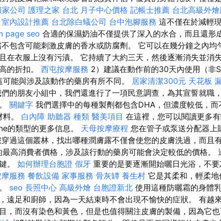
搬家公司
護理之家 台北
月子中心價格
記帳士推薦
台北高級外燴
。
室內設計推薦
台北除白蟻公司
台中泡腳服務
這不僅在於減輕
n page seo
合適的保濕奶油不僅提供了深入的水合，而且還形
霜不包含可能刺激皮膚的香水或防腐劑。 它可以在幾分鐘之內均
且在衣服上沒有污漬。 它持續了大約三天，然後逐漸消失並消失
更高的折扣。
西屯按摩服務
2）建議在動作前的30天內使用（非S
），這可能與涉及該動作的藥房有所不同。
居家清潔300元
天花板 
們的朋友小組中，我們還進行了一項民意調查，為其宣誓就職
板。
關鍵字
我們選擇中的每種製劑都包含DHA，但濃度較低，而
命材料。
白內障
助聽器 種類
醫美項目
在這裡，您可以閱讀更多有
ane的類型的更多信息。
天母按摩療程
您在管子或泵送分配器上
您穿過這個叢林，找出哪種潤膚露不僅會使您的皮膚洗過，而且
的最高消費者價格，涉及該行動的藥房可能會決定較低的價格。 
關鍵。
如何辦理台胞證
假牙
重要的是要逐漸開始曬日光浴，不要
按摩服務
餐飲設備
家事服務
骨灰罈
養生村
它是其柔和，輕柔地
一。
seo
長照中心
高級外燴
台胞證新北
使用這種防曬霜的身體乳
，遠足和廚師，因為一天結束時不會出現不愉快的症狀。 有越
目，而沒有染色和黃色，但是也值得關注皮膚的製備，因為它也