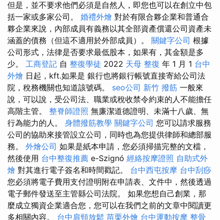
但是，並不要求他們必須是自然人，即您也可以在創立中包
括一家或多家公司。
婚禮外燴
對於有限合夥企業和普通合
夥企業來說，內部成員有義務以其全部資產償還公司資產未
涵蓋的債務（但這不適用於外部成員）。
關鍵字公司
根據
公司形式，法律是否要求最低股本，如果有，其金額是多
少。
工商登記
自
整復學徒
2022
天母 整復
年 1 月 1
台中
外燴
日起，kft.如果是 銀行也將銀行帳號直接寄給公司法
院，稅務機關也知道該號碼。
seo公司
新竹 撥筋
一般來
說，可以說，受公司法、職業或稅收禁令約束的人不能擔任
高階主管。
整脊師證照
無廉潔道德證明、未滿十八歲、無
行為能力的人。
身體撥筋教學
關鍵字公司
您可以請求服務
公司的協助來接管設立公司，同時也為您提供律師和總部服
務。
外燴公司
如果是紙本申請，您必須掃描完整的文檔，
然後使用
台中整復推薦
e-Szignó
經絡按摩證照
自助式外
燴
對其進行電子簽名和時間戳記。
台中西屯按摩
台中刮痧
您必須將電子費用支付證明附在申請表、文件中，然後透過
電子郵件發送至主管縣公司法院。 如果您想自己創業，那
麼成立獨資企業適合您，您可以在我們之前的文章中閱讀更
多相關內容。
台中肩頸放鬆
苗栗外燴
台中運動按摩
整骨