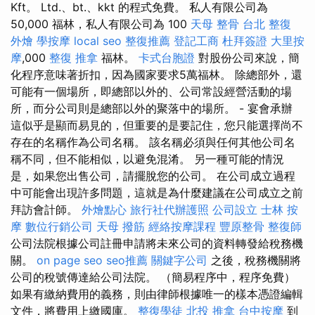
Kft。 Ltd.、bt.、kkt 的程式免費。 私人有限公司為
50,000 福林，私人有限公司為 100
天母 整骨
台北 整復
外燴
學按摩
local seo
整復推薦
登記工商
杜拜簽證
大里按
摩
,000
整復 推拿
福林。
卡式台胞證
對股份公司來說，簡
化程序意味著折扣，因為國家要求5萬福林。 除總部外，還
可能有一個場所，即總部以外的、公司常設經營活動的場
所，而分公司則是總部以外的聚落中的場所。 - 宴會承辦
這似乎是顯而易見的，但重要的是要記住，您只能選擇尚不
存在的名稱作為公司名稱。 該名稱必須與任何其他公司名
稱不同，但不能相似，以避免混淆。 另一種可能的情況
是，如果您出售公司，請擺脫您的公司。 在公司成立過程
中可能會出現許多問題，這就是為什麼建議在公司成立之前
拜訪會計師。
外燴點心
旅行社代辦護照
公司設立
士林 按
摩
數位行銷公司
天母 撥筋
經絡按摩課程
豐原整骨
整復師
公司法院根據公司註冊申請將未來公司的資料轉發給稅務機
關。
on page seo
seo推薦
關鍵字公司
之後，稅務機關將
公司的稅號傳達給公司法院。 （簡易程序中，程序免費）
如果有繳納費用的義務，則由律師根據唯一的樣本憑證編輯
文件，將費用上繳國庫。
整復學徒
北投 推拿
台中按摩
到