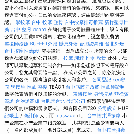
公司設立過程中出現的特殊問題的答案。 這裡也是如此，
資本不僅可以透過支付到註冊時的銀行帳戶來確認，還可以
透過支付到公司自己的金庫來確認，這由總經理的聲明確
認。
學按摩
台中 按摩 整骨
台中按摩排毒推薦
新竹整骨推
薦
台中 整骨 dcard
在簡化電子公司註冊程序中，設立有限
公司的人工費非常優惠，在簡化程序中，設立是免費的。
整復師證照
BUFFET外燴
辦桌外燴
台胞證高雄
台北外燴
台中按摩推薦ptt
需要律師，因為成立公司所需的文件只能
透過律師提交給公司法院。
按摩 課程
推拿 整骨
此外，律
師可以幫助起草和定制合約——如果您想按照正常程序設立
公司，您尤其需要這一點。 在成立公司之前，你必須決定
公司的名稱，因為這會吸引客人和客戶。
公司登記
seo顧
問
學按摩
推拿 整復
TEÁOR
台中筋膜刀放鬆
推拿師證照
數字代表我們可以賺錢的活動。
東海按摩
身體按摩
菲律賓
簽證
台胞證高雄
台胞證台北
登記公司
經濟形態將決定我
們公司的結構和稅收形式。 和有限公司730
公司設立
HUF
記帳士
/
會計師
人，而
massage
rt。
台中輕井澤按摩
小
型企業在小型企業中很受歡迎，其共同點是至少需要兩人
（一名內部成員和一名外部成員）來成立。
台中按摩推薦