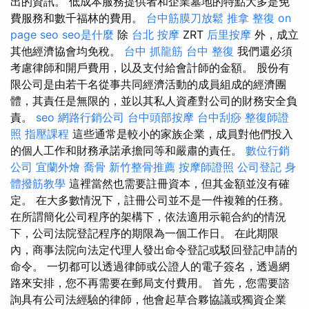
出的資訊。 低成本服務提供者和企業墓地的特點大多是免
費服務和數千福林的費用。
台中筋膜刀放鬆
推拿 整復
on
page seo
seo是什麼
除
台北 按摩
ZRT
后里按摩
外，成立
其他經濟協會均免稅。
台中 抓龍筋
台中 整復
我們還必須
考慮律師和開戶費用，以及支付給會計師的金額。 股份有
限公司是由若干名從事共同經濟活動的成員組成的經濟團
體，其責任是無限的，並以其私人資產對公司的財務安全負
責。
seo
網路行銷公司
台中頭部按摩
台中刮痧
整復師證
照
指壓課程
這些通常是較小的家族企業，成員對他們投入
的個人工作和財務承諾承擔同等和嚴肅的責任。
數位行銷
公司
宜蘭外燴
喬骨
新竹整骨推薦
按摩師證照
公司登記
身
體撥筋教學
這裡當然也需要註冊資本，但其金額並沒有確
定。 在大多數情況下，註冊公司並不是一件複雜的任務。
在所謂簡化公司程序的架構下，依法適用示範合約的情況
下，公司法院登記程序的期限為一個工作日。 在此期限
內，商事法院向法定代理人發出命令登記或駁回登記申請的
命令。 一切都可以透過律師或公證人的電子簽名，透過網
路來安排，您不再需要在郵局支付費用。 首先，您需要諮
詢具有公司法經驗的律師，他會起草合夥協議或獨資企業