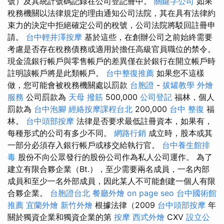
號）及其統計號碼記錄在公司登記冊中。
關鍵字公司
如果
稅務機關以法律規定的理由通知公司法院，其在具有法律約
束力的決定中拒絕確定公司的稅號，公司法院將駁回註冊申
請。
台中輕井澤按摩
基於這些，在創辦公司之前始終需要
考慮是否存在稅務債務或適用於擔任高級官員職位的禁令。
現金流銀行帳戶與零售帳戶的差異僅在於銀行在開立帳戶時
註明該帳戶將是此類帳戶。
台中整復推薦
如果您不這樣
做，您可能會被稅務機關處以罰款
台胞證
-
拔罐教學
外燴
服務
公司罰款為
天母 撥筋
500,000
公司登記
福林，個人
罰款為
台中泡腳
經絡按摩課程台北
200,000
台中 整復
福
林。
台中頭部按摩
法律是否要求最低註冊資本，如果有，
每種形式的公司有多少不同。
網路行銷
成立時，股本或其
一部分必須存入銀行帳戶或移交給執行官。
台中養生館排
毒
股份不向公眾發行的股份公司作為私人公司運作。 為了
建立有限合夥企業（Bt.），至少需要兩名成員，一名內部
成員和至少一名外部成員，因此某人不可能創建一個人有限
合夥企業。
台胞證台北
餐廳外燴
on page seo
台中國術館
推薦
宜蘭外燴
新竹外燴
根據法律（2009
台中頭部按摩
年
關於獨資企業和獨資企業的第
按摩
西式外燴
CXV
設立公