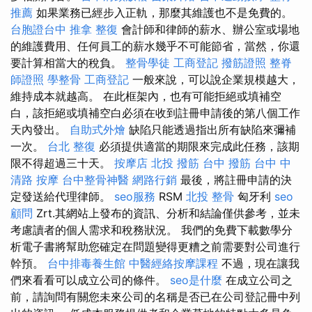
推薦
如果業務已經步入正軌，那麼其維護也不是免費的。
台胞證台中
推拿 整復
會計師和律師的薪水、辦公室或場地
的維護費用、任何員工的薪水幾乎不可能節省，當然，你還
要計算相當大的稅負。
整骨學徒
工商登記
撥筋證照
整脊
師證照
學整骨
工商登記
一般來說，可以說企業規模越大，
維持成本就越高。 在此框架內，也有可能拒絕或填補空
白，該拒絕或填補空白必須在收到註冊申請後的第八個工作
天內發出。
自助式外燴
缺陷只能透過指出所有缺陷來彌補
一次。
台北 整復
必須提供適當的期限來完成此任務，該期
限不得超過三十天。
按摩店
北投 撥筋
台中 撥筋
台中 中
清路 按摩
台中整骨神醫
網路行銷
最後，將註冊申請的決
定發送給代理律師。
seo服務
RSM
北投 整骨
匈牙利
seo
顧問
Zrt.其網站上發布的資訊、分析和結論僅供參考，並未
考慮讀者的個人需求和稅務狀況。 我們的免費下載數學分
析電子書將幫助您確定在問題變得更糟之前需要對公司進行
幹預。
台中排毒養生館
中醫經絡按摩課程
不過，現在讓我
們來看看可以成立公司的條件。
seo是什麼
在成立公司之
前，請詢問有關您未來公司的名稱是否已在公司登記冊中列