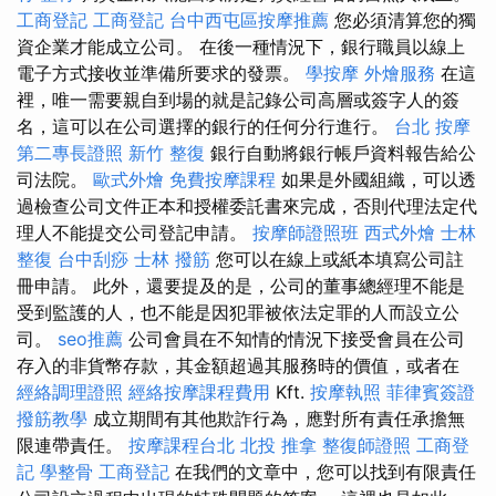
工商登記
工商登記
台中西屯區按摩推薦
您必須清算您的獨
資企業才能成立公司。 在後一種情況下，銀行職員以線上
電子方式接收並準備所要求的發票。
學按摩
外燴服務
在這
裡，唯一需要親自到場的就是記錄公司高層或簽字人的簽
名，這可以在公司選擇的銀行的任何分行進行。
台北 按摩
第二專長證照
新竹 整復
銀行自動將銀行帳戶資料報告給公
司法院。
歐式外燴
免費按摩課程
如果是外國組織，可以透
過檢查公司文件正本和授權委託書來完成，否則代理法定代
理人不能提交公司登記申請。
按摩師證照班
西式外燴
士林
整復
台中刮痧
士林 撥筋
您可以在線上或紙本填寫公司註
冊申請。 此外，還要提及的是，公司的董事總經理不能是
受到監護的人，也不能是因犯罪被依法定罪的人而設立公
司。
seo推薦
公司會員在不知情的情況下接受會員在公司
存入的非貨幣存款，其金額超過其服務時的價值，或者在
經絡調理證照
經絡按摩課程費用
Kft.
按摩執照
菲律賓簽證
撥筋教學
成立期間有其他欺詐行為，應對所有責任承擔無
限連帶責任。
按摩課程台北
北投 推拿
整復師證照
工商登
記
學整骨
工商登記
在我們的文章中，您可以找到有限責任