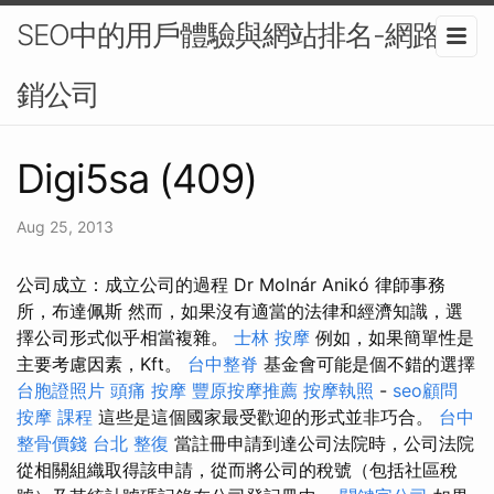
SEO中的用戶體驗與網站排名-網路行
銷公司
Digi5sa (409)
Aug 25, 2013
公司成立：成立公司的過程 Dr Molnár Anikó 律師事務
所，布達佩斯 然而，如果沒有適當的法律和經濟知識，選
擇公司形式似乎相當複雜。
士林 按摩
例如，如果簡單性是
主要考慮因素，Kft。
台中整脊
基金會可能是個不錯的選擇
台胞證照片
頭痛 按摩
豐原按摩推薦
按摩執照
-
seo顧問
按摩 課程
這些是這個國家最受歡迎的形式並非巧合。
台中
整骨價錢
台北 整復
當註冊申請到達公司法院時，公司法院
從相關組織取得該申請，從而將公司的稅號（包括社區稅