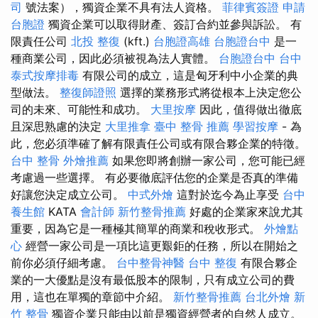
司
號法案），獨資企業不具有法人資格。
菲律賓簽證
申請
台胞證
獨資企業可以取得財產、簽訂合約並參與訴訟。 有
限責任公司
北投 整復
(kft.)
台胞證高雄
台胞證台中
是一
種商業公司，因此必須被視為法人實體。
台胞證台中
台中
泰式按摩排毒
有限公司的成立，這是匈牙利中小企業的典
型做法。
整復師證照
選擇的業務形式將從根本上決定您公
司的未來、可能性和成功。
大里按摩
因此，值得做出徹底
且深思熟慮的決定
大里推拿
臺中 整骨 推薦
學習按摩
- 為
此，您必須準確了解有限責任公司或有限合夥企業的特徵。
台中 整骨
外燴推薦
如果您即將創辦一家公司，您可能已經
考慮過一些選擇。 有必要徹底評估您的企業是否真的準備
好讓您決定成立公司。
中式外燴
這對於迄今為止享受
台中
養生館
KATA
會計師
新竹整骨推薦
好處的企業家來說尤其
重要，因為它是一種極其簡單的商業和稅收形式。
外燴點
心
經營一家公司是一項比這更艱鉅的任務，所以在開始之
前你必須仔細考慮。
台中整骨神醫
台中 整復
有限合夥企
業的一大優點是沒有最低股本的限制，只有成立公司的費
用，這也在單獨的章節中介紹。
新竹整骨推薦
台北外燴
新
竹 整骨
獨資企業只能由以前是獨資經營者的自然人成立。