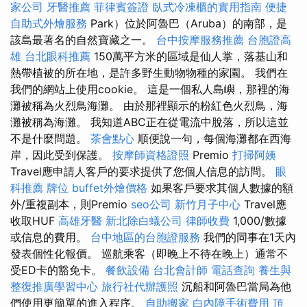
家公司
牙醫推薦
菲律賓簽證
臥式冷凍櫃的實用指南
便捷
自助式外燴服務
Park）位於阿魯巴（Aruba）的南部，是
該島最著名的自然寶藏之一。
台中按摩服務推薦
台胞證高
雄
台北眼科推薦
150萬平方米的區域是仙人掌，落基山和
熱帶植被的所在地，是許多野生動物物種的家園。 我們在
我們的網站上使用cookie。 這是一個私人島嶼，那裡的海
灘被稱為火烈鳥海灘。 由於那裡顯示的粉紅色火烈鳥，海
灘被稱為海灘。 我知道ABC正在從電流中脫落，所以這並
不是什麼問題。
茶會點心
順便說一句，每個海灘都在西海
岸，因此受到保護。
按摩師資格證照
Premio
打掃阿姨
Travel應申請人客戶的要求提供了您個人信息的訪問。
眼
科推薦
牌位
buffet外燴價格
如果客戶要求其個人數據的額
外/重複副本，則Premio
seo公司
新竹月子中心
Travel應
收取HUF
高雄牙醫
新北除白蟻公司
律師收費
1,000/數據
或信息的費用。
台中地區的台胞證服務
我們的同事在1天內
發表個性化報價。 巡航乘客（即晚上不待在晚上）通常不
受ED卡的豁免卡。
餐飲設備
台北會計師
電話查詢
養生與
整復推廣學習中心
旅行社代辦護照
沉船和阿魯巴當局為他
們使用更簡單的進入程序。
自助搬家
白內障手術費用
頂