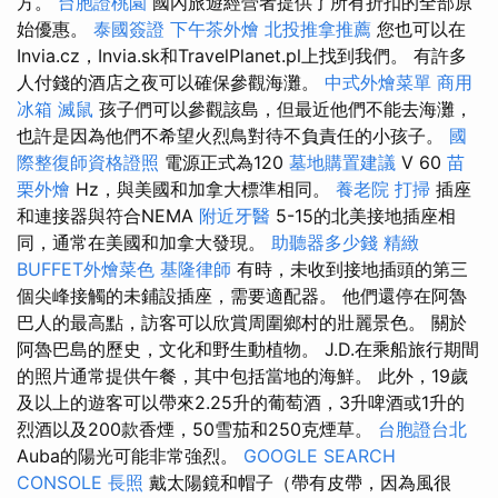
方。
台胞證桃園
國內旅遊經營者提供了所有折扣的全部原
始優惠。
泰國簽證
下午茶外燴
北投推拿推薦
您也可以在
Invia.cz，Invia.sk和TravelPlanet.pl上找到我們。 有許多
人付錢的酒店之夜可以確保參觀海灘。
中式外燴菜單
商用
冰箱
滅鼠
孩子們可以參觀該島，但最近他們不能去海灘，
也許是因為他們不希望火烈鳥對待不負責任的小孩子。
國
際整復師資格證照
電源正式為120
墓地購置建議
V 60
苗
栗外燴
Hz，與美國和加拿大標準相同。
養老院
打掃
插座
和連接器與符合NEMA
附近牙醫
5-15的北美接地插座相
同，通常在美國和加拿大發現。
助聽器多少錢
精緻
BUFFET外燴菜色
基隆律師
有時，未收到接地插頭的第三
個尖峰接觸的未鋪設插座，需要適配器。 他們還停在阿魯
巴人的最高點，訪客可以欣賞周圍鄉村的壯麗景色。 關於
阿魯巴島的歷史，文化和野生動植物。 J.D.在乘船旅行期間
的照片通常提供午餐，其中包括當地的海鮮。 此外，19歲
及以上的遊客可以帶來2.25升的葡萄酒，3升啤酒或1升的
烈酒以及200款香煙，50雪茄和250克煙草。
台胞證台北
Auba的陽光可能非常強烈。
GOOGLE SEARCH
CONSOLE
長照
戴太陽鏡和帽子（帶有皮帶，因為風很