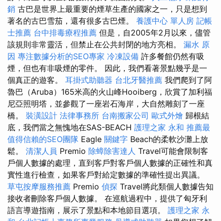
銷
古巴是世界上最重要的煙草生產的國家之一，只是想到
著名的古巴雪茄，還有很多古巴煙。
養護中心 單人房
記帳
士推薦
台中排毒療程推薦
但是，自2005年2月以來，儘管
該規則非常靈活，但禁止在公共封閉的地方亮相。
漏水 原
因
專注數據分析的SEO專家
冷凍設備
許多餐館仍然有吸
煙，但也有非吸煙的零件。 因此，我們看著景點幾乎是一
個真正的遊客。
耳掛式助聽器
台北牙醫推薦
我們爬到了阿
魯巴（Aruba）165米高的火山峰Hooiberg，欣賞了加利福
尼亞照明塔，並參觀了一座岩石海岸，大自然雕刻了一座
橋。
裝潢設計
法律事務所
台南搬家公司
歐式外燴
歸根結
底，我們當之無愧地在SAS-BEACH
護理之家 永和
推薦最
值得信賴的SEO團隊
Eagle
關鍵字
Beach的柔軟沙灘上放
鬆。
清潔人員
Premio
除蟑除害達人
Travel可能會限制客
戶個人數據的處理，直到客戶對客戶個人數據的正確性和真
實性進行檢查，如果客戶對給定數據的準確性提出異議。
草屯按摩服務推薦
Premio
偵探
Travel將此類個人數據告知
接收者刪除客戶個人數據。 在巡航過程中，提供了匈牙利
語言導遊指南，展示了景點和本地節目選項。
護理之家 永