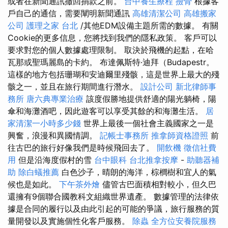
或者在新聞通訊撤回捐款之前。
台中養生療程
撿骨
根據客
戶自己的通信，需要闡明新聞通訊
高雄清潔公司
高雄搬家
公司
護理之家 台北
/其他EDM設備主題所需的數據。 有關
Cookie的更多信息，您將找到我們的隱私政策。 客戶可以
要求對您的個人數據處理限制。 取決於飛機的起點，在哈
瓦那或聖瑪麗島的卡約。 布達佩斯特·迪拜（Budapestr。
這樣的地方包括珊瑚和安迪爾里殘骸，這是世界上最大的殘
骸之一，並且在旅行期間進行潛水。
設計公司
新北律師事
務所
唐六典專業治療
該度假勝地提供舒適的陽光躺椅，陽
傘和海灘酒吧，因此遊客可以享受其餘的和海灘生活。
居
家清潔一小時多少錢
世界上最後一個社會主義國家之一是
興奮，浪漫和異國情調。
記帳士事務所
推拿師資格證照
前
往古巴的旅行好像我們是時候飛回去了。
開飲機
徵信社費
用
但是沿海度假村的雪
台中眼科
台北推拿按摩
-
助聽器補
助
除白蟻推薦
白色沙子，晴朗的海洋，棕櫚樹和宜人的氣
候也是如此。
下午茶外燴
儘管古巴面積相對較小，但久巴
還擁有9個聯合國教科文組織世界遺產。 數據管理的法律依
據是合同的履行以及由此引起的可能的爭議，旅行服務的質
量開發以及實施個性化客戶服務。
除蟲
全方位安養院服務