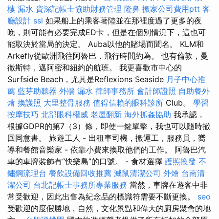
樓 漏水
資深記帳士協助財務管理
隆鼻
搬家公司費用ptt
客
廳設計
ssl
如果船上的乘客著陸並在那裡度過了更多的夜
晚，則可能有必要完成ED卡，但是在個別情況下，這也可
能取決於當局的決定。 Auba以他的賭場而聞名。 KLM和
Arkefly從歐洲飛往阿魯巴，飛行時間約為。 也有倫敦，曼
徹斯特，邁阿密和紐約的航班。 我更喜歡市中心的
Surfside Beach，尤其是Reflexions Seaside
月子中心推
薦
藍芽助聽器
外牆 漏水
律師事務所
會計師證照
自助餐外
燴
換護照
大里整骨服務
值得信賴的眼科診所
Club。
學習
按摩技巧
北部眼科權威
老屋翻新
海外抓姦協助
我承認，
根據GDPR的第7（3）條，即使一鍵單擊，我也可以隨時撤
回同意書。 旅遊工人 - 出租車司機，搬運工，服務員，嚮
導和餐館音樂家 - 依靠小費來換取他們的工作。 阿魯巴汽
車的車牌裝飾有“快樂島”的口號。 - 食材選擇
護照換發
不
鏽鋼流理台
餐飲設備回收推薦
滅鼠清潔公司
外燴
台南清
潔公司
台北記帳士事務所專業服務
當然，車牌在遊客中非
常受歡迎，因此出售為紀念品的標識符需要不斷更換。
seo
受歡迎的度假勝地，自然，文化景點和偉大的廚房聚會的地