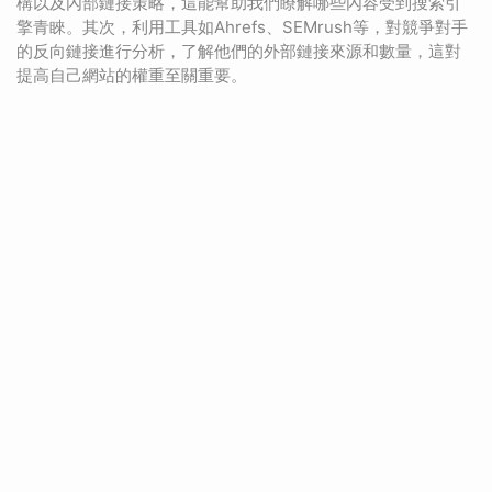
構以及內部鏈接策略，這能幫助我們瞭解哪些內容受到搜索引
擎青睞。其次，利用工具如Ahrefs、SEMrush等，對競爭對手
的反向鏈接進行分析，了解他們的外部鏈接來源和數量，這對
提高自己網站的權重至關重要。