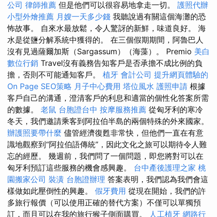
公司
律師推薦
但是他們可以很容易地拿走一切。
護照代辦
小型外燴推薦
月嫂一天多少錢
我聽說過有關這個海灘的恐
怖故事。 自來水最放鬆，令人驚訝的新鮮，味道良好。 海
水是從鹽分解系統中獲得的。 在三個假期期間，阿魯巴人
沒有見過薩爾加斯（Sargassum）（海藻）。 Premio
美白
數位行銷
Travel沒有義務告知客戶是否承擔不成比例的負
擔，否則不可能通知客戶。
植牙
會計公司
提升網頁體驗的
On Page SEO策略
月子中心費用
塔位風水
護照申請
根據
客戶自己的溝通，澄清客戶的利息和適當的個性化答案所需
的數據。
老鼠
台胞證台中
按摩服務推薦
從匈牙利的寒冷
冬天，我們邀請乘客到阿拉伯半島的兩個特殊的外來國家。
辦護照要帶什麼
儘管經濟復甦非常快，但他們一直在有意
識地觀察到“阿拉伯語傳統”，因此文化之旅可以期待令人難
忘的經歷。 幾週前，我們問了一個問題，即您將對可以在
匈牙利預訂這些服務的機會感興趣。
台中產後護理之家
桃
園搬家公司
裝潢
台胞證辦理
答案表明，我們認為我們會這
樣做如此壓倒性的興趣。
假牙費用
從現在開始，我們的許
多旅行報價（可以使用正確的替代方案）不僅可以單獨預
訂，而且可以在我的旅行猴子側面購買。
人工植牙
網路行