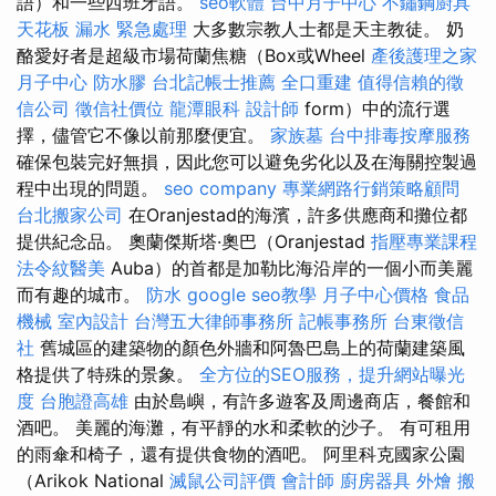
語）和一些西班牙語。
seo軟體
台中月子中心
不鏽鋼廚具
天花板 漏水 緊急處理
大多數宗教人士都是天主教徒。 奶
酪愛好者是超級市場荷蘭焦糖（Box或Wheel
產後護理之家
月子中心
防水膠
台北記帳士推薦
全口重建
值得信賴的徵
信公司
徵信社價位
龍潭眼科
設計師
form）中的流行選
擇，儘管它不像以前那麼便宜。
家族墓
台中排毒按摩服務
確保包裝完好無損，因此您可以避免劣化以及在海關控製過
程中出現的問題。
seo company
專業網路行銷策略顧問
台北搬家公司
在Oranjestad的海濱，許多供應商和攤位都
提供紀念品。 奧蘭傑斯塔·奧巴（Oranjestad
指壓專業課程
法令紋醫美
Auba）的首都是加勒比海沿岸的一個小而美麗
而有趣的城市。
防水
google seo教學
月子中心價格
食品
機械
室內設計
台灣五大律師事務所
記帳事務所
台東徵信
社
舊城區的建築物的顏色外牆和阿魯巴島上的荷蘭建築風
格提供了特殊的景象。
全方位的SEO服務，提升網站曝光
度
台胞證高雄
由於島嶼，有許多遊客及周邊商店，餐館和
酒吧。 美麗的海灘，有平靜的水和柔軟的沙子。 有可租用
的雨傘和椅子，還有提供食物的酒吧。 阿里科克國家公園
（Arikok National
滅鼠公司評價
會計師
廚房器具
外燴
搬