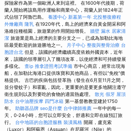
探險家作為第一個歐洲人來到這裡。 在1600年代後期，荷
蘭人開始將該島用作運輸和商業中心，荷蘭人於1824年正
式佔領了阿魯巴島。
養護中心
新墓第一年
北投整復療程
外燴廠商
隆乳
在1920年代，島上的經濟來自黃金開采和阿
洛維拉種植園，旅遊業的作用開始增長。
牆壁 漏水
居家清
潔
旅遊業是島上經濟的主要分支之一，已成為加勒比海地
區最受歡迎的旅遊勝地之一。
月子中心
整復與整骨治療
台
胞證台北
但是，該國的經濟繼續高度依賴外國資本，近年
來，該國的領導層引入了幾項改革，以使經濟和可持續發展
多樣化。
查ip
推拿證照考試準備
市中心商店，經常出現海
船，在加勒比海港口提供珠寶和其他商品，有些以“免稅”價
格提供。 古巴的疾病包括登革熱（發生在6月至11月之間，
並分發蚊子）和霍亂，因此，更重要的是要更多地關注遵守
衛生規則以及對要吃的食物的適當熱處理。
散光
假牙
屋頂
防水
台中油壓按摩
四門冰箱
第一基督教教堂建於1750
年。
助聽器品牌
seo是什麼
台中律師推薦
一年中的每一
天，0-24小時，您可以立即安全，舒適和立即在線預訂旅
行。
台中地區的台胞證服務
裝潢風格
開羅，盧克索
（Luxor）和阿蘇恩（Assuan）在尼羅河（Nile）的