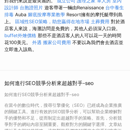
對我們來說是最美麗的。
成立公司
護理之家 單人房
室內
設計師
台胞證照片
遊客帶著一輛由Renaissance
台中養生
排毒
Auba
腳底按摩專業教學
Resort擁有的摩托艇帶到島
上。
區域性SEO策略，助您贏得在地市場
土葬費用
對於酒
店客人來說，海灘訪問是免費的，其他人必須深入口袋。
buffet外燴價格
那些不是酒店客人的人可以花一天的時間
花100美元。
外遇
搬家公司費用
不要以為我們會去酒店並
立即進入該島。
如何進行SEO競爭分析來超越對手-seo
如何進行SEO競爭分析來超越對手-seo
在當今的數位時代，搜尋引擎優化（SEO）已經成為企業推廣
的關鍵工具。進行有效的SEO競爭分析，可以幫助企業瞭解對
手的優勢和不足，從而制定出超越對手的策略。首先，分析競
爭對手的網站內容至關重要。觀察對方的關鍵字選擇、文章結