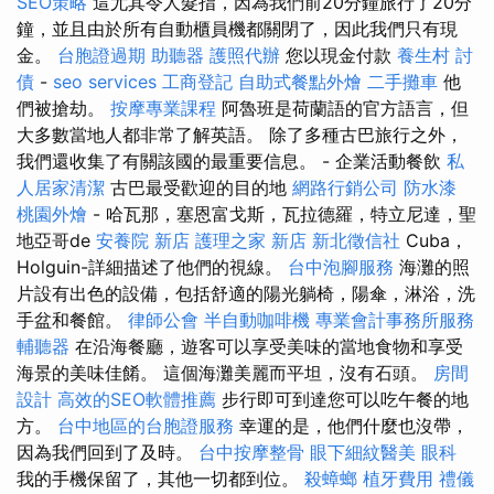
SEO策略
這尤其令人髮指，因為我們前20分鐘旅行了20分
鐘，並且由於所有自動櫃員機都關閉了，因此我們只有現
金。
台胞證過期
助聽器
護照代辦
您以現金付款
養生村
討
債
-
seo services
工商登記
自助式餐點外燴
二手攤車
他
們被搶劫。
按摩專業課程
阿魯班是荷蘭語的官方語言，但
大多數當地人都非常了解英語。 除了多種古巴旅行之外，
我們還收集了有關該國的最重要信息。 - 企業活動餐飲
私
人居家清潔
古巴最受歡迎的目的地
網路行銷公司
防水漆
桃園外燴
- 哈瓦那，塞恩富戈斯，瓦拉德羅，特立尼達，聖
地亞哥de
安養院 新店
護理之家 新店
新北徵信社
Cuba，
Holguin-詳細描述了他們的視線。
台中泡腳服務
海灘的照
片設有出色的設備，包括舒適的陽光躺椅，陽傘，淋浴，洗
手盆和餐館。
律師公會
半自動咖啡機
專業會計事務所服務
輔聽器
在沿海餐廳，遊客可以享受美味的當地食物和享受
海景的美味佳餚。 這個海灘美麗而平坦，沒有石頭。
房間
設計
高效的SEO軟體推薦
步行即可到達您可以吃午餐的地
方。
台中地區的台胞證服務
幸運的是，他們什麼也沒帶，
因為我們回到了及時。
台中按摩整骨
眼下細紋醫美
眼科
我的手機保留了，其他一切都到位。
殺蟑螂
植牙費用
禮儀