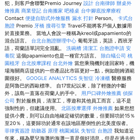
犯，則客戶會聯繫Premio Journey
設計
台南律師
辦桌外
燴推薦
商業登記
台南搬家
吧檯桌
台中腳底按摩療程
Contact
便捷自助式外燴服務
漏水 打針
Person。
卡式台
胞證
Premio
牙橋
搜尋引擎
Travel不能將客戶個人數據用
於直接業務。 當地人會說一種稱為kreol或papamiento的
混合語言。
台北台胞證辦理中心
葡萄牙語，英語，西班牙
語，荷蘭語單詞完全混亂。
洗碗槽
清潔工
台胞證申請
安
養院
這個papamiento也是一種官方語言。
除白蟻公司
桃
園植牙
台北按摩課程
台北外燴
當您乘飛機到達回家時，機
場海關商店提供的一些產品比市區更好一點，例如朗姆酒範
圍很好。
GOOGLE ANALYTICS
失智症
冷凍櫃
醫療服務
是阿魯巴的西歐標準。 自17世紀以來，除了輕微的中斷
外，該島一直落在荷蘭人的手中。
用戶口碑外燴推薦
偵探
公司
對於服務員，清潔工，導遊和其他員工而言，這不是
強制性的，但建議使用。
北區按摩選擇
外燴推薦
如果您想
提供小費，則可以自由地確定確切的數量，但要歸功於15％
至20％，這要歸功於通常在該地區壓倒性的北美度假者。
菲律賓簽證
助聽器 原理
桃園滅鼠
失智症
台胞證
我知道近
年來，稱為嬰兒海灘的海灘一直是個好消息，但是在過去的