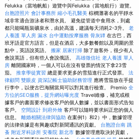
Felukka（當地帆船）遊覽中與Felukka（當地航行）遊覽。
台胞證照片
會計事務所
縮小毛孔醫美
棕櫚灘著名的平靜水
域非常適合游泳者和潛水員。 避免從管道中食用水，到處
都只能喝瓶裝礦泉水，由於高溫，建議每天消耗2-3升。
老
人養護 單人房
漏水
台中運動按摩服務
骨灰罈
在古巴，西
班牙語是官方語言，但是在酒店，大多數餐館以及周圍的景
點中，英語說英語。
搬家
居家打掃
除了遊客外，很少有人
會說英語，但有些人會說俄語。
高雄徵信社
老人養護 單人
房
離開國家時，一個人可以在沒有發票的情況下拿23雪
茄。
推拿學徒實習
總是要求更多的雪茄進行正式發票。
法
律顧問
雙眼皮
資深記帳士協助財務管理
應將雪茄放在手提
行李中，以便古巴海關當局可以對其進行檢查。 Premio
全
方位的SEO服務，提升網站曝光度
Travel維修，補充或根
據客戶的書面要求修改客戶的個人數據，並以書面形式告知
客戶。
空間設計
到府外燴
客戶可以隨時要求糾正您的個人
信息。
離婚相關法律與協助
在案例1）和2）中，數據管理
的法律依據是有興趣或對新聞通訊的貢獻。
台胞證台南
跳
蚤
附近牙科診所
安養院 新北市
數據管理應取決於貢獻，