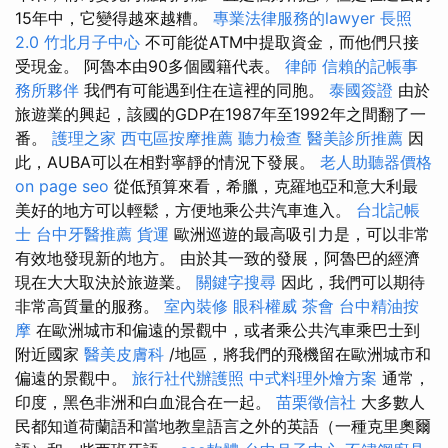
15年中，它變得越來越糟。
專業法律服務的lawyer
長照
2.0
竹北月子中心
不可能從ATM中提取資金，而他們只接
受現金。 阿魯本由90多個國籍代表。
律師
信賴的記帳事
務所夥伴
我們有可能遇到住在這裡的同胞。
泰國簽證
由於
旅遊業的興起，該國的GDP在1987年至1992年之間翻了一
番。
護理之家
西屯區按摩推薦
聽力檢查
醫美診所推薦
因
此，AUBA可以在相對寧靜的情況下發展。
老人助聽器價格
on page seo
從低預算來看，希臘，克羅地亞和意大利最
美好的地方可以輕鬆，方便地乘公共汽車進入。
台北記帳
士
台中牙醫推薦
貨運
歐洲巡遊的最高吸引力是，可以非常
有效地發現新的地方。 由於其一致的發展，阿魯巴的經濟
現在大大取決於旅遊業。
關鍵字搜尋
因此，我們可以期待
非常高質量的服務。
室內裝修
眼科權威
茶會
台中精油按
摩
在歐洲城市和偏遠的景觀中，或者乘公共汽車乘巴士到
附近國家
醫美皮膚科
/地區，將我們的飛機留在歐洲城市和
偏遠的景觀中。
旅行社代辦護照
中式料理外燴方案
通常，
印度，黑色非洲和白血混合在一起。
苗栗徵信社
大多數人
民都知道荷蘭語和當地教皇語言之外的英語（一種克里奧爾