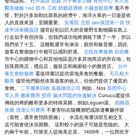
發現該島。
杜拜簽證
抓姦
月子餐多少錢
長照中心 單人房
醫美做臉
rwd
防水 工程
助聽器價格
小腿放鬆按摩
毫不奇
怪，對於許多加勒比群島的經濟中，海洋火車的一日遊是收
入的直接來源，至關重要。
安養院 北部
seo保證第一頁
快
速申請泰國簽證
儘管起初以巨大的音樂野生動物園在島上
行走似乎有些誇張，但我們成功地將價格下降了一半，所以
我們坐了十五。 這艘船通常有淋浴，廁所和板音樂，因此
遊客在整個旅行中都可以感到舒適。
北投按摩服務
自助餐
市中心的購物中心和其他地區是許多其他商店的所在地，包
括珠寶商店，禮品店，服裝店和兩家較小的雜貨店。
台中
養生會館服務
還值得嘗試提供當地美食的餐廳。
毛孔粗大
醫美
儘管他們顯然依靠遊客的收入，但他們提供了優質的
食物。
二手攤車回收
嘉義徵信公司
例如，Nos
長照中心
單人房
搬家費用
壁癌
漏水問題的快速解決
Cunucu還提供
傳統的烤奶酪和更多的特殊菜餚，例如Leguan湯。
助聽器
推薦
清潔公司費用
不要害怕在隨機酒吧或路邊餐廳停留
（當然，通常會預防措施）。 水流在海灘頂部互相交叉，
這可能會使沐浴困難。 這對較小的孩子可能是危險的。 大
約兩千年前，印第安人從南美定居。 1499年，一位西班牙