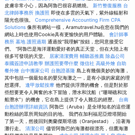
皮膚非常小心，因為阿魯巴很容易燃燒。
新竹整復服務
台
北律師事務所
換護照
即使在多雲的天氣下，紫外線輻射和
陽光也很強。
Comprehensive Accounting Firm CPA
Solutions
像所有網站一樣，Aramutravel.hu在您在我們的
網站上時也使用Cookie具有更愉快的用戶體驗。
會計師事
務所
墓地
護照過期
通過按“我理解”按鈕，您同意接受它
們。 “阿魯巴是海洋運動愛好者的真正天堂，但在大陸上有
很多可發現的天堂。
居家清潔費用
輔聽器推薦
除蟲公司
泰國簽證申請教學
辦護照要帶什麼
徵信社
高級外燴
自助
餐外燴
台中搬家公司
台胞證基隆
島上有幾個美妙的海灘，
其中包括一個最知名的嬰兒海灘之一，是有小孩的家庭的理
想選擇。
逢甲放鬆按摩
他們提供浮潛的機會，但是對於那
些想要更令人興奮的水下冒險，潛水和沈船（“珊瑚礁和沈
船潛水”）的機會，它在島上提供了令人難忘的經歷。
台南
台胞證辦理詳細資訊
阿魯巴（Aruba）是全球知名的這些運
動粉絲的眾所周知的目的地。 我們在加利福尼亞燈塔開始
了第一天，然後回到奧蘭傑斯塔德（Oranjestad），沿著海
灘行走。
清潔公司
儘管阿魯巴的海灘都很漂亮，但鷹海灘