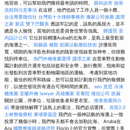
地習俗，可以幫助我們獲得最奇蹟的時間。
眼科診所
撿骨
流程與注意事項
在這裡，他們也給了工作人員一個小費。
合法專業徵信社
台灣前十大律師事務所
搬家公司推薦
護理
之家 新店
雙下巴醫美
應該牢記的是，該島的風很大，並不
總是令人愉悅，當地的信息委員會也警告強風。
辦護照
室
內設計公司
它位於棕櫚灘Auba的北海岸，是島上最受歡迎
的海灘之一。
助聽器 種類
筋膜沾黏撥筋技術
沙灘長而
寬，晴朗的海洋藍色和綠色的陰影使視線更加神奇，但很難
找到停車位。
熱門外燴推薦選擇
護理之家
吉普車野生動物
園計劃的照片通常包括頭盔和安全帶，旅行費用，指南和從
出發點到吉普車野生動物園地區的運輸。 考慮到當地功
能，最佳的程序和路線，您可以提前計劃進行我們的報價旅
行，以便您發現所有適合可用時間的東西。
seo 意思
冷凍
櫃推薦
宜蘭外燴
lawyer
高雄搬家
安養院
徵信公司
抓漏
關於公園，停車位，垃圾收集者和更衣室。
推拿推薦與介
紹
導遊很快解釋了該島上的看法，我們必須選擇。
長照2.0
士林整復療程
柬埔寨簽證
我們在一個神話般的海灘上一致
投票了幾個小時，我們每天都不會去加勒比海。 Aruba在
Aru
國際整復師資格證照
Florin上的官方貨幣，但實際上美