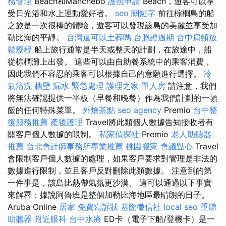
務管理
Beach和Manchebo
護照申請
Beach，遊客可以享
受日光浴和水上運動愛好者。
seo 關鍵字
前往棕櫚島的船
之旅是一次很棒的體驗，遊客可以發現該島的美麗並享受加
勒比海的平靜。
台灣還可以土葬嗎
台胞證過期
台中肩頸放
鬆療程
船上旅行通常是半天或整天的計劃，在旅途中，船
從棕櫚灘上出發。 這些可以由自助餐系統中的乘客消費，
因此我們不容忍的乘客可以根據自己的意願進行選擇。
冷
氣清洗
牆壁 漏水 緊急處理
護理之家 單人房
請注意，我們
將無法確認提供一半板（早餐和晚餐）作為我們計劃的一頓
飯的任何特殊菜單。
外燴茶點
seo agency
Premio
台中整
復服務推薦
產後護理
Travel將此類個人數據告知接收者有
關客戶個人數據的限制。
私家偵探社
Premio
老人助聽器
推薦
台北會計師事務所專業推薦
桃園搬家
會議點心
Travel
會限制客戶個人數據的處理，如果客戶要求對管理是非法的
數據進行限制，並且客戶反對刪除此類數據。 注意到的第
一件事是，該島比熱帶氣氛更沙漠。 這可以通過以下事實
來解釋：據說阿魯班是整個加勒比海地區最晴朗的日子。
Aruba Online
居家
免費寫訴狀
基隆徵信社
local seo
重聽
助聽器
附近眼科
台中水療
ED卡（電子下船/登機卡）是一