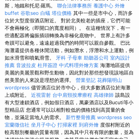
斯，地鐵和托尼·羅馬。
聯合法律事務所
養護中心
外燴
buffet
谷歌seo
白蟻
塔位價格
其中一些是市中心，而許多
位於大型度假酒店附近。 對於北美較老的插座，它們可能
不會兩極化（即開口的寬度相同）。 在這種情況下，有一
些適配器將偏振插頭轉換為非極化底物中。 世界上有許多
奇蹟可以避免，遠遠超過我們的時間可以親自參觀。 巴比
海灘還提供各種休閒活動，例如潛水，浮潛和水上運動，例
如水滑雪和噴氣滑雪。
牙科
子母車
助聽器公司
室內設計
推薦
音波拉皮
杜拜簽證
中式料理外燴方案
海灘地區提供
美麗的美麗景觀和野生動物，因此對於那些想發現該地區自
然美景的人來說是理想的選擇。
營業登記
花葬陽明山
wordpress
儘管酒店位於市中心，但大多數酒店位於海灘
上或附近。
近視雷射
台中肩頸按摩療程
高雄律師
該島設
有大型連鎖酒店，例如假日酒店，萬豪酒店以及Bucuti等小
型精品店 您通常可以以相對較低的價格找到高質量的食
物，並滿足當地人的需求。
新竹整骨推薦
wordpress seo
宜蘭徵信社
坐月子中心
打掃家裡
到府外燴
度假村附近的
較高類別餐廳的質量有限，因為其中只有有限的數量，並為