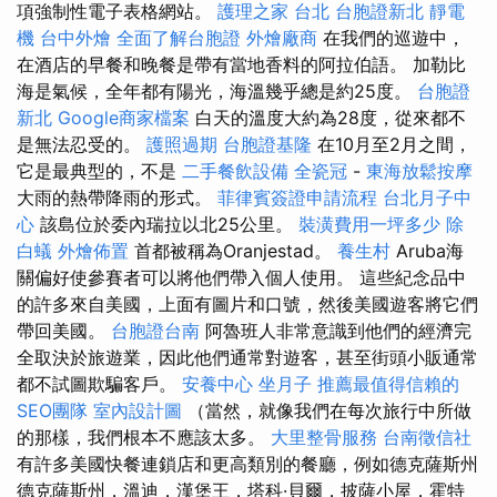
項強制性電子表格網站。
護理之家 台北
台胞證新北
靜電
機
台中外燴
全面了解台胞證
外燴廠商
在我們的巡遊中，
在酒店的早餐和晚餐是帶有當地香料的阿拉伯語。 加勒比
海是氣候，全年都有陽光，海溫幾乎總是約25度。
台胞證
新北
Google商家檔案
白天的溫度大約為28度，從來都不
是無法忍受的。
護照過期
台胞證基隆
在10月至2月之間，
它是最典型的，不是
二手餐飲設備
全瓷冠
-
東海放鬆按摩
大雨的熱帶降雨的形式。
菲律賓簽證申請流程
台北月子中
心
該島位於委內瑞拉以北25公里。
裝潢費用一坪多少
除
白蟻
外燴佈置
首都被稱為Oranjestad。
養生村
Aruba海
關偏好使參賽者可以將他們帶入個人使用。 這些紀念品中
的許多來自美國，上面有圖片和口號，然後美國遊客將它們
帶回美國。
台胞證台南
阿魯班人非常意識到他們的經濟完
全取決於旅遊業，因此他們通常對遊客，甚至街頭小販通常
都不試圖欺騙客戶。
安養中心
坐月子
推薦最值得信賴的
SEO團隊
室內設計圖
（當然，就像我們在每次旅行中所做
的那樣，我們根本不應該太多。
大里整骨服務
台南徵信社
有許多美國快餐連鎖店和更高類別的餐廳，例如德克薩斯州
德克薩斯州，溫迪，漢堡王，塔科·貝爾，披薩小屋，霍特