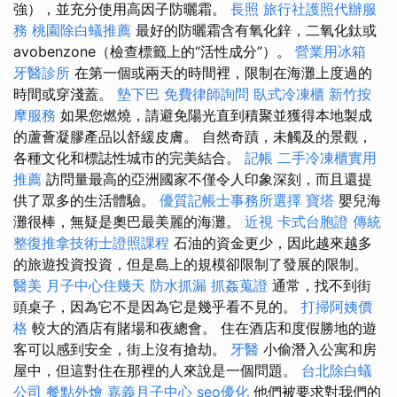
強），並充分使用高因子防曬霜。
長照
旅行社護照代辦服
務
桃園除白蟻推薦
最好的防曬霜含有氧化鋅，二氧化鈦或
avobenzone（檢查標籤上的“活性成分”）。
營業用冰箱
牙醫診所
在第一個或兩天的時間裡，限制在海灘上度過的
時間或穿淺蓋。
墊下巴
免費律師詢問
臥式冷凍櫃
新竹按
摩服務
如果您燃燒，請避免陽光直到積聚並獲得本地製成
的蘆薈凝膠產品以舒緩皮膚。 自然奇蹟，未觸及的景觀，
各種文化和標誌性城市的完美結合。
記帳
二手冷凍櫃實用
推薦
訪問量最高的亞洲國家不僅令人印象深刻，而且還提
供了眾多的生活體驗。
優質記帳士事務所選擇
寶塔
嬰兒海
灘很棒，無疑是奧巴最美麗的海灘。
近視
卡式台胞證
傳統
整復推拿技術士證照課程
石油的資金更少，因此越來越多
的旅遊投資投資，但是島上的規模卻限制了發展的限制。
醫美
月子中心住幾天
防水抓漏
抓姦蒐證
通常，找不到街
頭桌子，因為它不是因為它是幾乎看不見的。
打掃阿姨價
格
較大的酒店有賭場和夜總會。 住在酒店和度假勝地的遊
客可以感到安全，街上沒有搶劫。
牙醫
小偷潛入公寓和房
屋中，但這對住在那裡的人來說是一個問題。
台北除白蟻
公司
餐點外燴
嘉義月子中心
seo優化
他們被要求對我們的