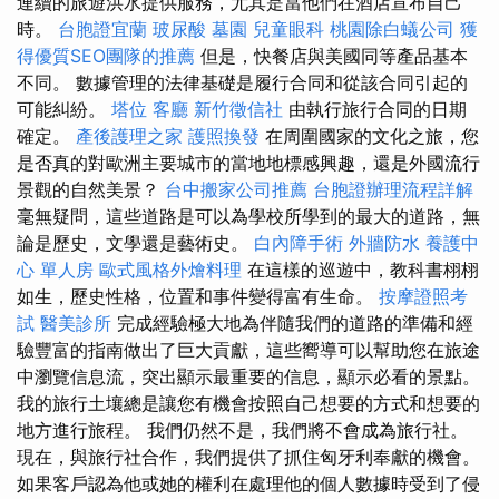
連續的旅遊洪水提供服務，尤其是當他們在酒店宣布自己
時。
台胞證宜蘭
玻尿酸
墓園
兒童眼科
桃園除白蟻公司
獲
得優質SEO團隊的推薦
但是，快餐店與美國同等產品基本
不同。 數據管理的法律基礎是履行合同和從該合同引起的
可能糾紛。
塔位
客廳
新竹徵信社
由執行旅行合同的日期
確定。
產後護理之家
護照換發
在周圍國家的文化之旅，您
是否真的對歐洲主要城市的當地地標感興趣，還是外國流行
景觀的自然美景？
台中搬家公司推薦
台胞證辦理流程詳解
毫無疑問，這些道路是可以為學校所學到的最大的道路，無
論是歷史，文學還是藝術史。
白內障手術
外牆防水
養護中
心 單人房
歐式風格外燴料理
在這樣的巡遊中，教科書栩栩
如生，歷史性格，位置和事件變得富有生命。
按摩證照考
試
醫美診所
完成經驗極大地為伴隨我們的道路的準備和經
驗豐富的指南做出了巨大貢獻，這些嚮導可以幫助您在旅途
中瀏覽信息流，突出顯示最重要的信息，顯示必看的景點。
我的旅行土壤總是讓您有機會按照自己想要的方式和想要的
地方進行旅程。 我們仍然不是，我們將不會成為旅行社。
現在，與旅行社合作，我們提供了抓住匈牙利奉獻的機會。
如果客戶認為他或她的權利在處理他的個人數據時受到了侵