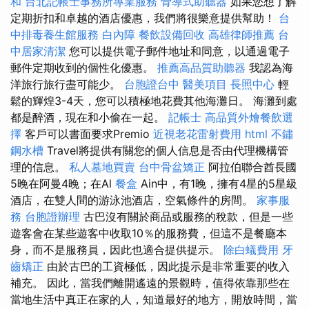
和
台北記帳士事務所專業服務
骨導式助聽器
如果您想了解
定期折扣和卓越的酒店優惠，我們將很樂意提供幫助！
台
中排毒養生館服務
白內障
餐飲設備回收
高雄律師推薦
台
中居家清潔
您可以提供電子郵件地址和同意，以通過電子
郵件定期收到的個性化優惠。
推薦高品質助聽器
我認為海
洋旅行旅行盡可能少。
台胞證台中
醫美項目
長照中心
輕
鬆的輝煌3-4天，您可以積極地花費其他海灘日。 海灘到處
都是醉酒，現在和小偷在一起。
記帳士
高品質外燴餐飲選
擇
客戶可以書面要求Premio
近視老花雷射費用
html
不鏽
鋼水槽
Travel將提供有關您的個人信息是否由代理機構管
理的信息。
私人墓地買賣
台中骨盆矯正
阿拉伯聯合酋長國
5晚在阿曼4晚；在Al
餐盒
Ain中，有1晚，擁有4星的5星級
酒店，在雙人間的游泳池酒店，空氣條件的房間。
家事服
務
台胞證辦理
古巴沒有關於商品或服務的稅款，但是一些
遊客會在某些遊客中收取10％的服務費，但這不是餐廳本
身，而不是服務員，因此也適合提供提示。
除白蟻費用
牙
齒矯正
由於古巴的工資極低，因此提示是非常重要的收入
補充。 因此，當我們離開遙遠的景觀時，值得依靠那些在
當地生活中真正在家的人，知道最好的地方，開放時間，當