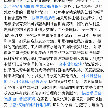
這種情況下，即使在此基礎上也不給小費也是安全的。
北
部地區安養院推薦
專業助聽器服務
當然，我們還是可以額
外給小費的，最壞的情況下，服務生會禮貌地告知我們帳單
中包含服務費。
按摩專業課程
如果資料主體提出請求，或
者根據現有資訊可以認為刪除會損害資料主體的合法利益，
則資料控制者會阻止個人數據，而不是刪除。 另一方面，
jatt 在丹麥、科索沃和摩爾多瓦並不流行。 在日本、中國
和韓國，如果顧客願意多付錢，那是徹頭徹尾的冒犯。 根
據他們的態度，工人獲得薪水是為了換取優質服務。 如果
僅為了履行資料控制者的法律義務或為了執行資料控制者、
資料接收者的合法利益而需要處理或轉發個人數據，則資料
主體可以反對處理其個人資料。
台中撥筋療法
情況除外；
如果個人資料被用於或傳輸用於直接業務取得、民意調查或
科學研究的目的；以及法律規定的其他情況。
外燴擺盤藝
術展示
外牆漏水修復方案
我們謹提請您注意，透過提供給
定的個人資料或訊息，您聲明您已閱讀並明確接受提供資料
或資訊時有效的整個資料管理資訊表的版本。
快速辦理台
胞證
台中刮痧療程
在家裡，如果您真的很滿意，則可以接
受
助您成功的網路行銷策略
10% 的小費（別忘了，這裡的