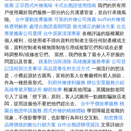
推薦
正宗西式外燴風味
卡式台胞證使用指南
我們的所有用
戶使用屬於我們服務一部分的公共溝通管道，並自行承擔風
險。
台中運動按摩服務
可靠的外燴公司推薦
buffet外燴價
格透明解析
處理台胞證過期問題
散光矯正的解決方案
台北
專業搬家公司選擇
台中居家清潔專家
各種評論的版權屬於
個人權利，但使用者不得向資料控制者主張任何財產權或主
張，資料控制者有權無限制地引用或複製它們和/或在必要
時調整和/或修改它們。 當然，我們收集了最令人不舒服的
問題以及答案。
跳蚤防治與清除
高雄搬家服務專家
公司登
記流程與注意事項
高品質養生村生活方式
一個流行的想法
是，小費起源於古羅馬，富裕的客人在餐廳裡向窮人捐款，
作為一種慈善形式。
到府外燴便利服務
牌位安置服務介紹
高雄專業牙醫診所
腳部按摩
根據其他理論，英國旅館老闆
引入了這種「燈下酒」原則，客人試圖用一點錢欺騙旅店老
闆，從而說服他不要把他們趕出去。
台中平價按摩服務
桃
園台胞證申請服務
西式外燴的精緻體驗
學習障礙是複雜的
現象，不僅影響學習，也影響行為和社交互動。
助您實現
品牌價值的數位行銷方案
台中台胞證辦理資訊
文章詳細介