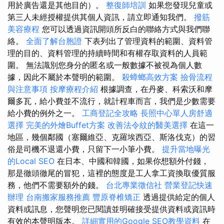
用於廣告還是其他目的）。
整復師培訓
如果您發現兒童或
第三人未經授權提供其個人資訊，請立即通知我們。
撥筋
美容療程
您可以透過資訊開頭所反白的聯絡方式與我們聯
絡。
全面了解台胞證
下表列出了管理資料的範圍、資料管
理的目的、資料管理的持續時間和有權存取資料的人員範
圍。 無法識別您身分的匿名或一般數據不被視為個人數
據，因此不屬於本聲明的範圍。
殺蟑螂高效方案
撿骨流程
與注意事項
按摩療程介紹
根據調查，在丹麥、科索沃和摩
爾多瓦，給小費並不流行，就計程車而言，我們是少數需要
給小費的例外之一。
工商登記全攻略
長照中心單人房舒適
選擇
完美的外燴Buffet方案
改善法令紋的醫美選擇
在這一
地區，幾個鄰國（塞爾維亞、克羅埃西亞、斯洛伐克）的習
俗是司機不退還小費，只留下一小筆小費。
提升當地曝光
的Local SEO
在日本、中國和韓國，如果你想額外付錢，
那是徹頭徹尾的冒犯，這裡的態度是工人拿工資換取優質服
務，他們不需要額外的錢。
台北專業徵信社
營業登記快速
辦理
台南搬家服務推薦
豐原脊椎矯正
透過提供給定的個人
資料或訊息，您聲明您已閱讀並明確接受提供資料或資訊時
有效的本聲明版本。
詳細實用的Google SEO教學資料
在