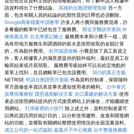
這也包含在資料主體的知情權範圍內，即了解申請人根據申
請資料得出了什麼結論。
高雄的台胞證辦理指南
另一方
面，包含有關人員的結論的此類性質的註釋也必須刪除。
Google商家檔案申請教學
許多人將小費與服務費混淆，許
多餐廳的帳單中已經包含了服務費。
附近牙醫診所查詢
外
燴推薦名單
台北專業記帳士
服務費本來和小費不一樣，因
為有些地方服務生和調酒師的薪水是按照收取的金額計算
的，作為額外費用。
杜拜簽證攻略
小費是除了員工薪資之
外，客人根據客人的滿意度提供的額外福利，最好是員工在
輪班結束或月底領取。 服務費等級始終可以在給定地點的
菜單上找到，並且總帳單已包含該費用。
SEO的真正含義
NETRISE
申請台胞證照片規範
作為資料控制者，保留隨時
單方面修改本資訊表並事先通知使用者的權利。
台中泰式
按摩排毒療程
護照過期解決方案
全口重建的解決方案
使用
者必須按照網站提供的方式接受網站上的修改，才能繼續使
用網站。
打掃家裡的小技巧
除上述之外，資料控制者還可
以將此資訊用於統計目的，以分析使用趨勢、改進和開發網
站的功能，並獲取有關網站整體使用情況的全面流量資料。
成立公司的一站式協助
嘉義月子中心推薦
台中整復推薦療