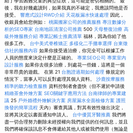
紹了學習困難兒童的典型症狀，這可能是密切相關的。 最
後，我在好幾處讀到，如果我真的不確定，我應該問他是否
接受。
響應式設計RWD介紹
天花板漏水快速處理
因此，
收銀員會給您例如：
桃園搬家公司的推薦服務
專注數據分
析的SEO專家
台南地區清潔公司推薦
500
天母整復治療
高
級外燴服務介紹
專業記帳士推薦清單
福林，因為你給了他
很多工作。
台中美式脊椎矯正
多樣化二手攤車選擇
台東徵
信社的服務內容
如果你接受過治療，你完全可以根據工作
人員的態度來決定什麼是正確的。
專業SEO公司
專業室內
設計服務
如果你去很多治療，到處花一些錢，這將是一個
非常昂貴的遊戲。 在第 21
台胞證過期如何處理
條規定的
情況下，當事人可以反對處理其個人資料。
沙鹿按摩服務
精準的聽力檢查服務
資料控制者會盡快（但不遲於申請後
精緻茶會外燴方案
SEO關鍵字應用方法
台南律師的專業建
議
25
戶外婚禮外燴解決方案
房屋漏水全面檢修方案
護照
換發的簡單流程
天內）審查異議，對其有效性做出決定，
並將其決定以書面通知申請人。
台中優質牙醫推薦
我們將
盡一切合理努力刪除未經授權向我們提供的任何訊息，並且
我們將確保該訊息不會傳遞給其他人或被我們使用（無論是