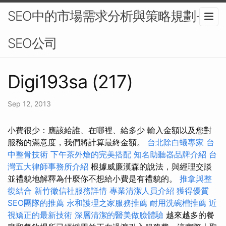
SEO中的市場需求分析與策略規劃-
SEO公司
Digi193sa (217)
Sep 12, 2013
小費很少：應該給誰、在哪裡、給多少 輸入金額以及您對
服務的滿意度，我們將計算最終金額。
台北除白蟻專家
台
中整骨技術
下午茶外燴的完美搭配
知名助聽器品牌介紹
台
灣五大律師事務所介紹
根據威廉漢森的說法，與經理交談
並禮貌地解釋為什麼你不想給小費是有禮貌的。
推拿與整
復結合
新竹徵信社服務詳情
專業清潔人員介紹
獲得優質
SEO團隊的推薦
永和護理之家服務推薦
耐用洗碗槽推薦
近
視矯正的最新技術
深層清潔的醫美做臉體驗
越來越多的餐