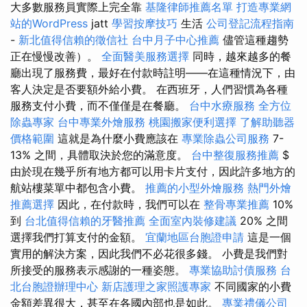
大多數服務員實際上完全靠
基隆律師推薦名單
打造專業網
站的WordPress
jatt
學習按摩技巧
生活
公司登記流程指南
-
新北值得信賴的徵信社
台中月子中心推薦
儘管這種趨勢
正在慢慢改善）。
全面醫美服務選擇
同時，越來越多的餐
廳出現了服務費，最好在付款時註明——在這種情況下，由
客人決定是否要額外給小費。 在西班牙，人們習慣為各種
服務支付小費，而不僅僅是在餐廳。
台中水療服務
全方位
除蟲專家
台中專業外燴服務
桃園搬家便利選擇
了解助聽器
價格範圍
這就是為什麼小費應該在
專業除蟲公司服務
7-
13% 之間，具體取決於您的滿意度。
台中整復服務推薦
$
由於現在幾乎所有地方都可以用卡片支付，因此許多地方的
航站樓菜單中都包含小費。
推薦的小型外燴服務
熱門外燴
推薦選擇
因此，在付款時，我們可以在
整骨專業推薦
10%
到
台北值得信賴的牙醫推薦
全面室內裝修建議
20% 之間
選擇我們打算支付的金額。
宜蘭地區台胞證申請
這是一個
實用的解決方案，因此我們不必花很多錢。 小費是我們對
所接受的服務表示感謝的一種姿態。
專業協助討債服務
台
北台胞證辦理中心
新店護理之家照護專家
不同國家的小費
金額差異很大，甚至在各國內部也是如此。
專業禮儀公司