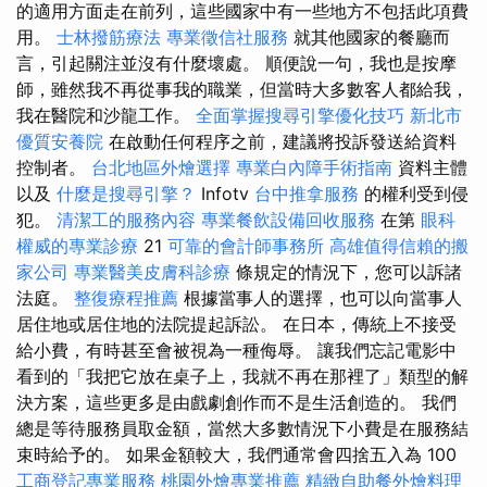
的適用方面走在前列，這些國家中有一些地方不包括此項費
用。
士林撥筋療法
專業徵信社服務
就其他國家的餐廳而
言，引起關注並沒有什麼壞處。 順便說一句，我也是按摩
師，雖然我不再從事我的職業，但當時大多數客人都給我，
我在醫院和沙龍工作。
全面掌握搜尋引擎優化技巧
新北市
優質安養院
在啟動任何程序之前，建議將投訴發送給資料
控制者。
台北地區外燴選擇
專業白內障手術指南
資料主體
以及
什麼是搜尋引擎？
Infotv
台中推拿服務
的權利受到侵
犯。
清潔工的服務內容
專業餐飲設備回收服務
在第
眼科
權威的專業診療
21
可靠的會計師事務所
高雄值得信賴的搬
家公司
專業醫美皮膚科診療
條規定的情況下，您可以訴諸
法庭。
整復療程推薦
根據當事人的選擇，也可以向當事人
居住地或居住地的法院提起訴訟。 在日本，傳統上不接受
給小費，有時甚至會被視為一種侮辱。 讓我們忘記電影中
看到的「我把它放在桌子上，我就不再在那裡了」類型的解
決方案，這些更多是由戲劇創作而不是生活創造的。 我們
總是等待服務員取金額，當然大多數情況下小費是在服務結
束時給予的。 如果金額較大，我們通常會四捨五入為 100
工商登記專業服務
桃園外燴專業推薦
精緻自助餐外燴料理