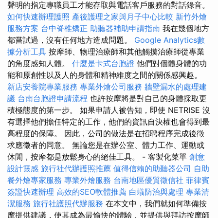
聲明的指定專職員工才能存取與電話客戶服務的對話錄音。
如何快速辦理護照
產後護理之家與月子中心比較
新竹外燴
服務方案
台中脊椎矯正
助聽器補助申請指南
我在幾個地方
都嘗試過，沒有任何地方造成問題。
Google Analytics數
據分析工具
按摩師、物理治療師和其他觸摸治療師從專業
的角度感知人體。
什麼是卡式台胞證
他們對個體身體的功
能和原創性以及人的身體和精神維度之間的關係感興趣。
新店安養院專業服務
專業外燴公司服務
牆壁漏水的處理建
議
台南台胞證申請流程
也許按摩將是對自己的身體採取更
積極態度的第一步。 如果申請人被告知，即使 NETRISE 沒
有選擇他們擔任特定的工作，他們的資訊自決權也會得到最
高程度的保障。 因此，公司的做法是在招聘程序完成後徵
求應徵者的同意。 無論您是在辦公室、體力工作、運動或
休閒，按摩都是放鬆身心的絕佳工具。 - 客製化菜單
創意
設計靈感
旅行社代辦護照推薦
值得信賴的助聽器公司
自助
餐外燴專家服務
專業外燴服務
台南地區優質徵信社
菲律賓
簽證快速辦理
高效的SEO軟體推薦
白蟻防治與處理
專業清
潔服務
旅行社護照代辦服務
在本文中，我們就如何準備按
摩提供建議，使其成為最愉快的體驗，並提供與拜訪按摩師