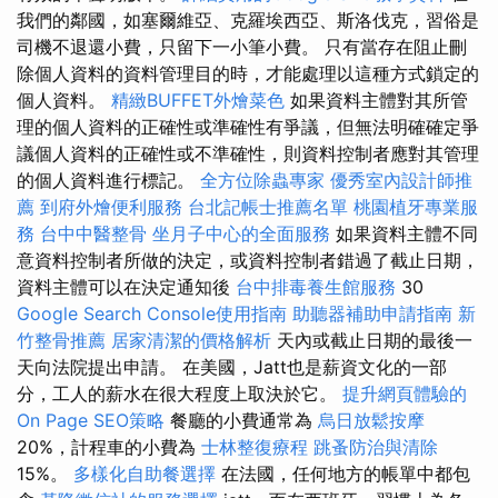
我們的鄰國，如塞爾維亞、克羅埃西亞、斯洛伐克，習俗是
司機不退還小費，只留下一小筆小費。 只有當存在阻止刪
除個人資料的資料管理目的時，才能處理以這種方式鎖定的
個人資料。
精緻BUFFET外燴菜色
如果資料主體對其所管
理的個人資料的正確性或準確性有爭議，但無法明確確定爭
議個人資料的正確性或不準確性，則資料控制者應對其管理
的個人資料進行標記。
全方位除蟲專家
優秀室內設計師推
薦
到府外燴便利服務
台北記帳士推薦名單
桃園植牙專業服
務
台中中醫整骨
坐月子中心的全面服務
如果資料主體不同
意資料控制者所做的決定，或資料控制者錯過了截止日期，
資料主體可以在決定通知後
台中排毒養生館服務
30
Google Search Console使用指南
助聽器補助申請指南
新
竹整骨推薦
居家清潔的價格解析
天內或截止日期的最後一
天向法院提出申請。 在美國，Jatt也是薪資文化的一部
分，工人的薪水在很大程度上取決於它。
提升網頁體驗的
On Page SEO策略
餐廳的小費通常為
烏日放鬆按摩
20%，計程車的小費為
士林整復療程
跳蚤防治與清除
15%。
多樣化自助餐選擇
在法國，任何地方的帳單中都包