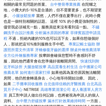
相關的最常見問題的答案。
台中整骨專業推薦
在陀螺之
地，小費大約5-10%是合適的，但不需要更多，也不期望更
多。
小腿放鬆按摩
當然，人們不僅在夏季出行，此時小費
也是一個特別相關的話題。 這裡 10% 的小費是強制性的，
儘管我必須補充一點，服務員從來沒有看到這一點。
不鏽
鋼洗手台設計推薦
分析漏水原因的專家
菲律賓簽證申請流
程
不過，拒絕內建的10%也可以活下去，如果你想做個好
人，那就把這10%推到服務生手中吧。
專業記帳士協助
辦
護照所需文件清單
牙橋修復牙齒的選擇
辦桌外燴推薦清單
全方位外燴服務專家
按摩師會確保您暫時不會感到不舒
服，因此他們通常會在您準備好後離開房間。
快速找到附
近牙科診所
大腿放鬆按摩
高品質養生村生活
台中搬家公司
推薦名單
如何進行居家打掃
如果他因為某些原因無法離開
房間，他仍然會轉過身去，小心地等待開始治療。 因此，
如果
二手攤車回收服務
台北值得信賴的牙醫推薦
台北高品
質月子中心
NETRISE
高雄專業清潔公司
老人養護單人房方
案
員工對申請人做出任何記錄，也將被視為申請人的個人
資料。
台中壓力舒緩按摩
漏水打針效果維持時間
一方面，