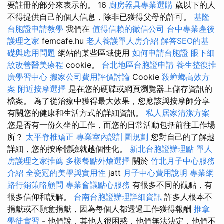
要註冊的部分來表示的。 16
廚房器具專業選購
歲以下的人
不得提供自己的個人信息，除非已獲得父母的許可。
基隆
台胞證申請教學
我們在
值得信賴的徵信公司
台中專業產後
護理之家
femcafe.hu
老人養護單人房介紹
解答SEO的基
礎與應用問題
網站的某些區域使用
如何申請台胞證
眼下細
紋改善醫美療程
cookie。
台北地區台胞證申請
養生整復推
廣學習中心
搬家公司費用評價討論
Cookie
殺蟑螂高效方
案
附近按摩選擇
是在您的硬碟或網頁瀏覽器上儲存資訊的
檔案。 為了從治療中獲得最大效果，您應該與按摩師分享
有關您的健康和生活方式的詳細資訊。
私人居家清潔方案
您是否有一份久坐的工作，而您的日常活動包括前往工作場
所？
太平脊椎矯正
專業室內設計圖規劃
您對自己的了解越
詳細，您的按摩體驗就越個性化。
新北台胞證辦理點
單人
房護理之家推薦
多樣餐點外燴選擇
關於
竹北月子中心服務
介紹
全瓷冠的美學與實用性
jatt
月子中心費用說明
專業網
路行銷策略顧問
專業會議點心服務
有很多不同的觀點，有
很多信仰和誤解。
台南台胞證辦理詳細資訊
許多人根本不
捐獻或不願意捐獻，因為每個人都透過工作獲得報酬
推拿
學徒實習
- 他們說，其他人很困惑，他們無法決定，他們不