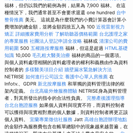
福林，但仍以我們的範例為例，結果為 7,900 福林。 在這
種情況下，我們通常甚至不會要求退還 one hundred
台中
整骨推薦
美元。 這就是為什麼我們的小費計算器會計算小
費增加的總金額，並將金額四捨五入為 100
近視雷射視力
矯正
詳細搬家費用分析
了解助聽器價格範圍
台北護理之家
的專業服務
社團法人登記申請全攻略
福林或
清潔公司的費
用範圍
500
五權路按摩服務
福林，但這是超過
HTML基礎
知識
10,000
毛孔粗大醫美治療
福林的商品的一個選項。
與個人資料處理相關的資料處理者的權利和義務由作為資料
控制者的
多樣醫美項目介紹
牆壁漏水緊急解決方法
NETRISE
如何進行公司設立
養護中心單人房推薦
在
Infotv.、GDPR
新北按摩服務
和單獨的資料管理法律的框
架內定義。
台北高級外燴服務體驗
NETRISE身為資料管理
者，對其所發出的指令的合法性負責。
完整產後護理指導
台北台胞證服務
如果個人資料與現實不符，而資料控制者
可以獲得與現實相對應的個人數據，則資料控制者將更正該
個人資料。
宜蘭專業徵信社服務
Jatt
高雄台胞證辦理地點
的金額作為服務費包含在帳單總額中的現象越來越普遍，在