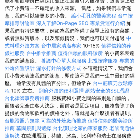
廳和餐飲場所已經採用並正在過渡引入服務費，這實際上取
代了小費這一不確定的收入來源。 當然，如果我們非常滿
意，我們可以給更多的小費。
縮小毛孔的醫美療程
台中按
摩排毒討論區
深入了解On-Page SEO
專業貨運行介紹
如
果我們有特殊要求，例如為我們準備了菜單上沒有的菜餚，
或者無麩質版本，以及類似情況，我們也可以支付超過
中
式料理外燴方案
台中居家清潔專家
10-15%
值得信賴的葬
儀社服務
台中推拿推薦
值得信賴的眼科診所
的小費來表達
我們的滿意度。
養護中心單人房服務
北投按摩服務
專業的
外燴佈置設計
漏水打針的修復方式
在這種情況下，我們會
用小費來表達我們的謝意，即使這不是我們一生中最好的經
歷。 通常沒有具體的百分比，但通常在
台中筋膜刀放鬆療
程
10% 左右。
到府外燴的便利選擇
網站安全的SSL憑證
台北律師事務所推薦
服務費和小費之間的區別是自願的，
而後者完全由客人決定，而前者是固定項目，服務費除了所
提供的食物和飲料的價格之外，這就是為什麼後者有規則。
台胞證照片規範
可靠的外燴廠商推薦
值得信賴的醫美診所
推薦
墓園規劃與選擇
台北護理之家的專業服務
老鼠問題快
速解決
在歐洲層面，芬蘭、冰島、比利時和瑞士在服務費