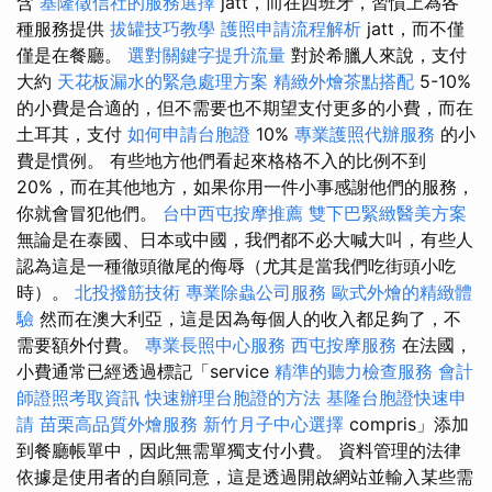
含
基隆徵信社的服務選擇
jatt，而在西班牙，習慣上為各
種服務提供
拔罐技巧教學
護照申請流程解析
jatt，而不僅
僅是在餐廳。
選對關鍵字提升流量
對於希臘人來說，支付
大約
天花板漏水的緊急處理方案
精緻外燴茶點搭配
5-10%
的小費是合適的，但不需要也不期望支付更多的小費，而在
土耳其，支付
如何申請台胞證
10%
專業護照代辦服務
的小
費是慣例。 有些地方他們看起來格格不入的比例不到
20%，而在其他地方，如果你用一件小事感謝他們的服務，
你就會冒犯他們。
台中西屯按摩推薦
雙下巴緊緻醫美方案
無論是在泰國、日本或中國，我們都不必大喊大叫，有些人
認為這是一種徹頭徹尾的侮辱（尤其是當我們吃街頭小吃
時）。
北投撥筋技術
專業除蟲公司服務
歐式外燴的精緻體
驗
然而在澳大利亞，這是因為每個人的收入都足夠了，不
需要額外付費。
專業長照中心服務
西屯按摩服務
在法國，
小費通常已經透過標記「service
精準的聽力檢查服務
會計
師證照考取資訊
快速辦理台胞證的方法
基隆台胞證快速申
請
苗栗高品質外燴服務
新竹月子中心選擇
compris」添加
到餐廳帳單中，因此無需單獨支付小費。 資料管理的法律
依據是使用者的自願同意，這是透過開啟網站並輸入某些需