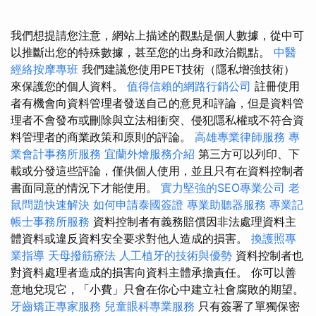
我們想提請您注意，網站上描述的觀點是個人數據，從中可
以推斷出您的特殊數據，甚至您的出身和政治觀點。
中醫
經絡按摩專班
我們建議您使用PET技術（隱私增強技術）
來保護您的個人資料。
值得信賴的網路行銷公司
註冊使用
者有機會向資料管理者發送自己的意見和評論，但是資料管
理者不會發布或刪除與立法相衝突、侵犯隱私權或不符合資
料管理者的商業政策和原則的評論。
高雄專業律師服務
專
業會計事務所服務
宜蘭外燴服務介紹
第三方可以列印、下
載或分發這些評論，僅供個人使用，並且只有在資料控制者
書面同意的情況下才能使用。
實力堅強的SEO專業公司
老
鼠問題快速解決
如何申請泰國簽證
專業助聽器服務
專業記
帳士事務所服務
資料控制者有義務賠償因非法處理資料主
體資料或違反資料安全要求對他人造成的損害。
換護照專
業指導
天母撥筋療法
人工植牙的技術與優勢
資料控制者也
對資料處理者造成的損害向資料主體承擔責任。 你可以善
意地兌現它，「小費」只會在你心中建立社會腐敗的期望。
牙齒矯正專家服務
兒童眼科專業服務
只有簽署了單獨保密