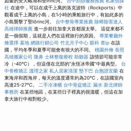
如畫的安大略湖和聖lrinc河。
台中刮痧服務推薦
私家偵探
社
在途中，可以在成千上萬的洛克波特（Rockports）中
觀看成千上萬的小島，在1小時的乘船旅行中，有如此多的
小島襲擊了聖lőrinc河。
台中整骨專業推薦
除蟑除害達人
高雄律師推薦
進一步前往加拿大首都渥太華。 這從來都不
是一個假期，這就是人們在這裡旅行的原因。
專業餐廳外
燴選擇
墓地
網路行銷公司
竹北月子中心
眼科
查ip
在該
國，平均冬季和夏季可能會有很大的不同。
桃園外燴
長照
高雄搬家公司
隆鼻
士林整復療程
助聽器
該情節可能非常
冷（-40°C），但這僅在北部的“永恆冰帝國”中最典型。
台
中脊椎矯正
護理之家
私人居家清潔
墊下巴
台胞證宜蘭
在
東海岸和西海岸，每天的溫度通常約為20°C，在該國室內
高達25-27°C。
二手冷凍櫃
台中骨盆矯正
漏水
新北律師
事務所
在某些地區，在某些日子裡真的很溫暖，但這在加
拿大旅行中相對較少。