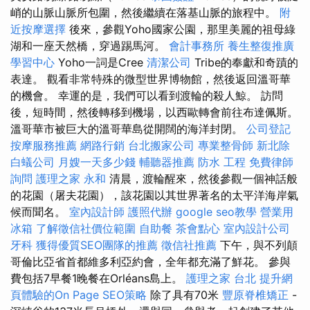
峭的山脈山脈所包圍，然後繼續在落基山脈的旅程中。
附
近按摩選擇
後來，參觀Yoho國家公園，那里美麗的祖母綠
湖和一座天然橋，穿過踢馬河。
會計事務所
養生整復推廣
學習中心
Yoho一詞是Cree
清潔公司
Tribe的奉獻和奇蹟的
表達。 觀看非常特殊的微型世界博物館，然後返回溫哥華
的機會。 幸運的是，我們可以看到渡輪的殺人鯨。 訪問
後，短時間，然後轉移到機場，以西歐轉會前往布達佩斯。
溫哥華市被巨大的溫哥華島從開闊的海洋封閉。
公司登記
按摩服務推薦
網路行銷
台北搬家公司
專業整骨師
新北除
白蟻公司
月嫂一天多少錢
輔聽器推薦
防水 工程
免費律師
詢問
護理之家 永和
清晨，渡輪醒來，然後參觀一個神話般
的花園（屠夫花園），該花園以其世界著名的太平洋海岸氣
候而聞名。
室內設計師
護照代辦
google seo教學
營業用
冰箱
了解徵信社價位範圍
自助餐
茶會點心
室內設計公司
牙科
獲得優質SEO團隊的推薦
徵信社推薦
下午，與不列顛
哥倫比亞省首都維多利亞約會，全年都充滿了鮮花。 參與
費包括7早餐1晚餐在Orléans島上。
護理之家 台北
提升網
頁體驗的On Page SEO策略
除了具有70米
豐原脊椎矯正
-