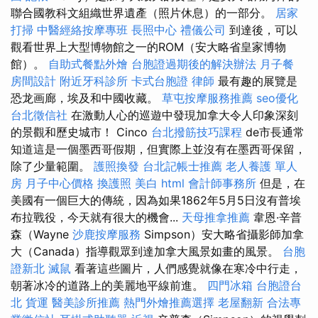
聯合國教科文組織世界遺產（照片休息）的一部分。
居家
打掃
中醫經絡按摩專班
長照中心
禮儀公司
到達後，可以
觀看世界上大型博物館之一的ROM（安大略省皇家博物
館）。
自助式餐點外燴
台胞證過期後的解決辦法
月子餐
房間設計
附近牙科診所
卡式台胞證
律師
最有趣的展覽是
恐龙画廊，埃及和中國收藏。
草屯按摩服務推薦
seo優化
台北徵信社
在激動人心的巡遊中發現加拿大令人印象深刻
的景觀和歷史城市！ Cinco
台北撥筋技巧課程
de市長通常
知道這是一個墨西哥假期，但實際上並沒有在墨西哥保留，
除了少量範圍。
護照換發
台北記帳士推薦
老人養護 單人
房
月子中心價格
換護照
美白
html
會計師事務所
但是，在
美國有一個巨大的傳統，因為如果1862年5月5日沒有普埃
布拉戰役，今天就有很大的機會...
天母推拿推薦
韋恩·辛普
森（Wayne
沙鹿按摩服務
Simpson）安大略省攝影師加拿
大（Canada）指導觀眾到達加拿大風景如畫的風景。
台胞
證新北
滅鼠
看著這些圖片，人們感覺就像在寒冷中行走，
朝著冰冷的道路上的美麗地平線前進。
四門冰箱
台胞證台
北
貨運
醫美診所推薦
熱門外燴推薦選擇
老屋翻新
合法專