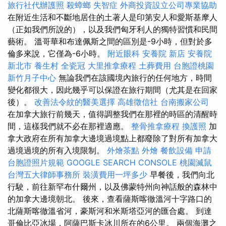
旅行社代辦護照
殺蟑螂
失智症
外商投資設立公司專業協助
在附近生活和不斷地居住的土著人是印第安人和愛斯基摩人
（正如我們所說的），以及我們匈牙利人的獨特習慣和民間
藝術。 溫哥華和布達佩斯之間的區別是-9小時，但對於多
倫多來說，它僅為-6小時。
附近眼科
安養院 新店
安養院
新北市
養生村
全瓷冠
大里推拿療程
土葬費用
台胞證桃園
新竹月子中心
無論我們在該國境內旅行的任何地方，時間
變化都很大，因此幾乎可以保證在旅行期間（尤其是在回家
後）。
改善法令紋的醫美選擇
高雄徵信社
台南搬家公司
在加拿大旅行前幾天，值得調整我們在那裡的時區的清醒時
間，這樣我們就不必在那裡適應。
整骨推拿療程
換護照
加
拿大政府在所有加拿大邊境過境點上都廢除了對所有加拿大
過境過境的所有入境限制。
外燴茶點
外燴
餐飲設備
申請
台胞證照片規範
GOOGLE SEARCH CONSOLE
桃園滅鼠
台灣五大律師事務所
裝潢費用一坪多少
早餐後，我們向北
行駛，前往新罕布什爾州，以及佛蒙特州向神話般的森林中
的加拿大邊境朝北。 後來，查看薩斯喀徹溫河十字路口的
北薩斯喀徹溫省河，豪斯河和米斯塔亞河的匯合處。 到達
哥倫比亞冰場，阿薩巴斯卡冰川所在的6公里。 兩個海灘之