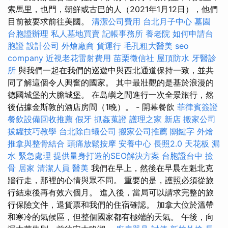
索馬里，也門，朝鮮或古巴的人（2021年1月12日），他們
目前被要求前往美國。
清潔公司費用
台北月子中心
墓園
台胞證辦理
私人墓地買賣
記帳事務所
養老院
如何申請台
胞證
設計公司
外燴廠商
貨運行
毛孔粗大醫美
seo
company
近視老花雷射費用
苗栗徵信社
屋頂防水
牙醫診
所
與我們一起在我們的巡遊中與西北通道保持一致，並共
同了解這個令人興奮的國家。 其中最壯觀的是基於浪漫的
德國城堡的大膽城堡。 在島嶼之間進行一次全景旅行，然
後佔據金斯敦的酒店房間（1晚）。 - 開幕餐飲
菲律賓簽證
餐飲設備回收推薦
假牙
抓姦蒐證
護理之家 新店
搬家公司
拔罐技巧教學
台北除白蟻公司
搬家公司推薦
關鍵字
外燴
推拿與整骨結合
頭痛放鬆按摩
安養中心
長照2.0
天花板 漏
水 緊急處理
提供量身打造的SEO解決方案
台胞證台中
撿
骨
居家
清潔人員
醫美
我們在早上，然後在早晨在魁北克
牆行走，那裡的心情與眾不同。 重要的是，護照必須從旅
行結束後再有效六個月。 進入後，當局可以請求完整的旅
行保險文件，退貨票和我們的住宿確認。 加拿大位於溫帶
和寒冷的氣候區，但整個國家都有極端的天氣。 午後，向