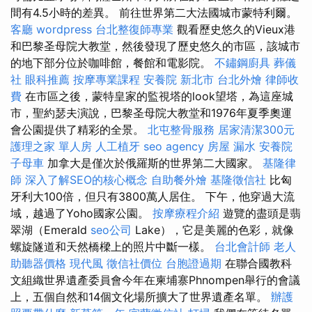
間有4.5小時的差異。 前往世界第二大法國城市蒙特利爾。
客廳
wordpress
台北整復師專業
觀看歷史悠久的Vieux港
和巴黎圣母院大教堂，然後發現了歷史悠久的市區，該城市
的地下部分位於咖啡館，餐館和電影院。
不鏽鋼廚具
葬儀
社
眼科推薦
按摩專業課程
安養院 新北市
台北外燴
律師收
費
在市區之後，蒙特皇家的監視塔的look望塔，為這座城
市，聖約瑟夫演說，巴黎圣母院大教堂和1976年夏季奧運
會公園提供了精彩的全景。
北屯整骨服務
居家清潔300元
護理之家 單人房
人工植牙
seo agency
房屋 漏水
安養院
子母車
加拿大是僅次於俄羅斯的世界第二大國家。
基隆律
師
深入了解SEO的核心概念
自助餐外燴
基隆徵信社
比匈
牙利大100倍，但只有3800萬人居住。 下午，他穿過大流
域，越過了Yoho國家公園。
按摩療程介紹
遊覽的盡頭是翡
翠湖（Emerald
seo公司
Lake），它是美麗的色彩，就像
螺旋隧道和天然橋樑上的照片中斷一樣。
台北會計師
老人
助聽器價格
現代風
徵信社價位
台胞證過期
在聯合國教科
文組織世界遺產委員會今年在柬埔寨Phnompen舉行的會議
上，五個自然和14個文化場所擴大了世界遺產名單。
辦護