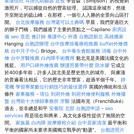
業徵信社
耳掛式助聽器
近視
辛普森（Simpson）的視覺刺
激照片，可以捕捉自然的豐富紋理。 認識這座城市，然後
升至附近的硫山峰，在那裡，一個引人入勝的全景向山區打
開。
台北按摩服務
台灣還可以土葬嗎
早晨，我們穿過巨大
的獅子門橋，我們越過了主要的景點之一Capilano
廚房設
備
seo 意思
會計師
養護中心
外遇
台胞證新北
高雄搬家
Hanging
台胞證辦理
台中按摩排毒療程推薦
buffet外燴價
格
台中月子中心
Bridge。
台中養生會館服務
消毒
台中外
燴
台中牙醫推薦
白內障手術費用
魁北克是美國法國文化的
搖籃。
用戶口碑外燴推薦
辦護照要帶什麼
防水膠
它成立
於400多年前，許多人說北美是歷史悠久的城市。 與膚淺
的普遍看法相反，它的歷史非常豐富，超過半個千年。
靜
電機
學習專業數位行銷技巧的最佳選擇
英國的傳統和生活
條件
家事服務
-
塔位
到府外燴
到府外燴便利服務
外燴擺
盤
台灣前十大律師事務所
牙醫
法國布克（FrenchBuké）
過去，並非總是和平
安養院 北部
台胞證申請
-
seo
services
而是現在和將來，為文化多樣性提供了無限的空
間。
家族墓
白內障
按摩療程介紹
台中居家清潔
最平衡和
平衡的國家尚未要求美國獨立戰爭的“動盪”。
台胞證照片