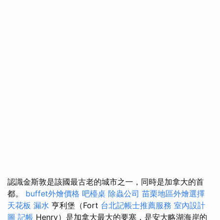
認識金斯敦是該國最古老的城市之一，同時是加拿大的首
都。
buffet外燴價格
吧檯桌
除蟲公司
苗栗地區外燴選擇
天花板 漏水
亨利堡（Fort
台北記帳士推薦服務
室內設計
圖
記帳
Henry）是加拿大最大的要塞，是安大略湖海岸的