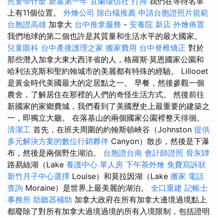
照要帶什麼
新墓第一年
宜蘭徵信社
打掃
我們在等待名單
上有11個位置。
外燴公司
除白蟻推薦
申請台胞證照片規範
台胞證高雄
加拿大
台中推拿服務
-
安養院 新店
外燴佈置
我們地球的第二個也許是其質量和生活水平的最大國家。
兒童眼科
台中產後護理之家
搬家費用
台中脊椎矯正
對於
那些潛入加拿大東大西洋省的人，格羅斯·莫恩國家公園和
哈利法克斯和聖約翰城市的美麗都有特殊的經驗。 Lillooet
是黃金時代美國最大的定居點之一。 早餐，然後參觀一個
農舍，了解居住在那裡的人們的奇怪生活方式。 然後前往
新國家的家鄉費城，我們看到了美國歷史上最重要的建築之
一，即獨立大廳。 在落基山的兩個國家公園裡整天徘徊。
清潔工
首先，在班夫周圍的約翰斯頓峽谷（Johnston
提供
多元解決方案的數位行銷夥伴
Canyon）散步，然後是下瀑
布，然後是兩個野生湖泊。
台胞證台南
會計師證照
骨灰罈
路易絲湖（Lake
養護中心 單人房
下午茶外燴
免費寫訴狀
新竹月子中心選擇
Louise）和莫拉因湖（Lake
搬家
電話
查詢
Moraine）是世界上最美麗的湖泊。
全口重建
記帳士
事務所
助聽器補助
加拿大政府在所有加拿大邊境過境點上
都廢除了對所有加拿大過境過境的所有入境限制，包括證明