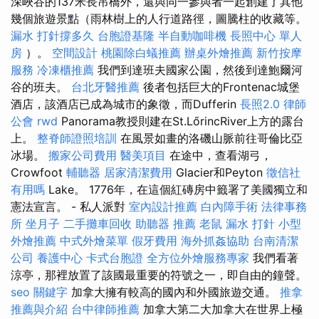
深峽谷的137米長吊橋外，還與同一參與者一起創建了其他
幾個旅遊景點（雨林樹上的人行道路徑，圖騰柱的收藏等。
漏水 打針撐多久
台胞證基隆
半自動咖啡機
長照中心 單人
房
）。
空間設計
桃園除白蟻推薦
辦桌外燴推薦
新竹按摩
服務
冷凍櫃推薦
我們到達班夫國家公園，然後到達鮑爾河
谷的班夫。
台北牙醫推薦
後者包括巨大的Frontenac城堡
酒店，該酒店已成為城市的象徵，而Dufferin
長照2.0
律師
公會
rwd
Panorama教授則建在St.LőrincRiver上方的露台
上。
整脊師證照培訓
在風景如畫的洛磯山脈前往哥倫比亞
冰場。
搬家公司費用
醫美項目
在途中，查看湖弓，
Crowfoot
輔聽器
居家清潔費用
Glacier和Peyton
徵信社
有用嗎
Lake。 1776年，在這個紅磚房中籤署了美國獨立和
憲法宣言。 - 私人派對
室內設計推薦
白內障手術
法律事務
所
坐月子
二手攤車回收
助聽器 推薦
老鼠
漏水 打針
小型
外燴推薦
中式外燴菜單
假牙費用
海外抓姦協助
台南清潔
公司
養護中心
卡式台胞證
全方位外燴服務專家
我們看著
涼亭，那裡放置了該國最重要的符號之一，即自由的鐘聲。
seo 關鍵字
加拿大擁有較高的國內和外國旅遊交通。
推拿
推薦與介紹
台中律師推薦
加拿大第二大加拿大在世界上極