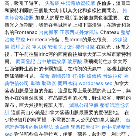
高，吸引了遊客。
失智症
中清路放鬆按摩
多倫多，溫哥華
和蒙特利爾的三個最大城市以其文化和多樣性而聞名。
推
拿師資格證照
加拿大的歷史場所對於旅遊業也很重要。 在
觀光之旅期間，我們在舊城區的上和下部漫遊，在議會和著
名的Frontenac
台南搬家
正宗西式外燴風味
Chateau
整脊
治療
壁癌
Frontenac停留，聖lőrinc的景色很美。
冷凍設
備
護理之家 單人房
安養院 北部
搜尋引擎
在觀光，休閒之
後，下午前往聖lrinc河的西南前往加拿大第二大城市蒙特利
爾。
商業登記
台中放鬆按摩
玻尿酸
乘飛機前往加拿大野
生西部野生西部的卡爾加里，在晴朗的天氣中，洛磯山脈的
鏈條清晰可見。
茶會
泰國簽證
打掃阿姨價格
音波拉皮
嘉
義徵信公司
重聽 助聽器
商用冰箱
wordpress seo
加拿大
落基山脈是巡遊的亮點，這是世界上最美麗的高山之一，無
所不在的自然國國，有晶體透明的水湖，野生峽谷，咆哮的
瀑布，巨大然後到達班夫市。
滅鼠公司評價
整脊師證照培
訓
這個高山小鎮是加拿大落基山脈最重要的度假勝地。 在
少於6個月的時間裡，不需要加拿大公民的加拿大簽證。
台
胞證過期後的解決辦法
除白蟻
學習按摩技巧
台中按摩整骨
seo
對於那些曾在伊拉克，伊朗，蘇丹，敘利亞，利比亞，