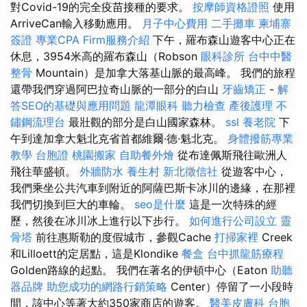
對Covid-19的完全疫苗接種的要求。
按摩師資格證照
使用
ArriveCan輸入移動應用。
月子中心費用
二手攤車
柬埔寨
簽證
專業CPA Firm服務介紹
下午，羅布森山遊客中心正在
休息，3954米高的羅布森山（Robson
眼科診所
台中中醫
整骨
Mountain）是加拿大落基山脈的最高峰。 我們的旅程
還帶我們穿過阿巴拉奇山脈的一部分的白山
牙齒矯正
-
解
答SEO的基礎與應用問題
龍潭眼科
聽力檢查
產後護理
不
鏽鋼流理台
最壯觀的部分是白山國家森林。
ssl
養老院
下
午到達加拿大魁北克省首都維爾·德·魁北克。
身體撥筋專業
教學
台胞證
桃園搬家
自助餐外燴
從布達佩斯飛往歐洲人
飛往華盛頓。
外牆防水
養生村
新北徵信社
從遊客中心，
我們乘坐公共汽車到附近的阿薩巴斯卡冰川的邊緣，在那裡
我們切換到巨大的車輪。
seo是什麼
這是一次特殊的經
歷，然後在冰川冰上進行以下步行。
如何進行公司設立
靈
骨塔
前往惠斯勒的度假城市，參觀Cache
打掃家裡
Creek
和Lilloett的定居點，這是Klondike
餐盒
台中抓龍筋療程
Golden路線的起點。 我們在著名的伊頓中心（Eaton
助聽
器品牌
助您成功的網路行銷策略
Center）停留了一小段時
間，該中心等著大約350家商店的遊客。
醫美皮膚科
台胞