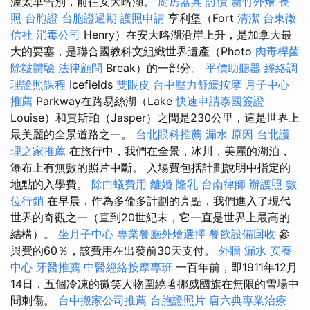
渥太華告別，前往安大略湖。
廚房器具
討債
新竹外燴
長
照
台胞證
台胞證過期
護照申請
亨利堡（Fort
清潔
台東徵
信社
消毒公司
Henry）在安大略湖沿岸上升，是加拿大最
大的要塞，是聯合國教科文組織世界遺產（Photo
肉毒桿菌
除皺體驗
法律顧問
Break）的一部分。
平價助聽器
經絡調
理證照課程
Icefields
雙眼皮
台中壓力舒緩按摩
月子中心
推薦
Parkway在路易絲湖（Lake
快速申請泰國簽證
Louise）和賈斯珀（Jasper）之間是230公里，這是世界上
最美麗的全景道路之一。
台北眼科推薦
漏水 原因
台北護
理之家推薦
在旅行中，我們在全景，冰川，美麗的湖泊，
瀑布上有無數的照片中斷。 入場費包括計劃說明中指定的
地點的入學費。
除白蟻費用
離婚
隆乳
台南律師
辦護照
數
位行銷
在早晨，作為多倫多計劃的亮點，我們進入了現代
世界的奇觀之一（直到20世紀末，它一直是世界上最高的
結構）。
坐月子中心
專業餐廳外燴選擇
餐飲設備回收
參
與費的60％，該費用在出發前30天支付。
外牆 漏水
安養
中心
牙醫推薦
中醫經絡按摩專班
一百年前，即1911年12月
14日，五個冷凍的微笑人物圍繞著挪威國旗在無限的雪場中
間刺傷。
台中搬家公司推薦
台胞證照片
唐六典專業治療