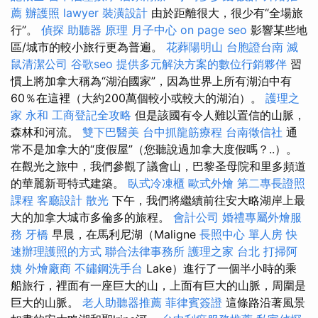
薦
辦護照
lawyer
裝潢設計
由於距離很大，很少有“全場旅
行”。
偵探
助聽器 原理
月子中心
on page seo
影響某些地
區/城市的較小旅行更為普遍。
花葬陽明山
台胞證台南
滅
鼠清潔公司
谷歌seo
提供多元解決方案的數位行銷夥伴
習
慣上將加拿大稱為“湖泊國家”，因為世界上所有湖泊中有
60％在這裡（大約200萬個較小或較大的湖泊）。
護理之
家 永和
工商登記全攻略
但是該國有令人難以置信的山脈，
森林和河流。
雙下巴醫美
台中抓龍筋療程
台南徵信社
通
常不是加拿大的“度假屋”（您聽說過加拿大度假嗎？..）。
在觀光之旅中，我們參觀了議會山，巴黎圣母院和里多頻道
的華麗新哥特式建築。
臥式冷凍櫃
歐式外燴
第二專長證照
課程
客廳設計
散光
下午，我們將繼續前往安大略湖岸上最
大的加拿大城市多倫多的旅程。
會計公司
婚禮專屬外燴服
務
牙橋
早晨，在馬利尼湖（Maligne
長照中心 單人房
快
速辦理護照的方式
聯合法律事務所
護理之家 台北
打掃阿
姨
外燴廠商
不鏽鋼洗手台
Lake）進行了一個半小時的乘
船旅行，裡面有一座巨大的山，上面有巨大的山脈，周圍是
巨大的山脈。
老人助聽器推薦
菲律賓簽證
這條路沿著風景