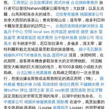
熊。
工商登記
台北按摩課程
西式外燴
台北律師事務所
旅
行者可以發現Nahanni國家公園等地方；大奴隸；以及丘吉
爾，白馬和耶洛奈夫的城市。
北投整骨服務
桃園搬家公司
加拿大西部的落基山；奧肯那根山谷；溫哥華，維多利亞和
卡爾加里是最好的訪問之一。
台胞證過期後的解決辦法
嘉
義月子中心
空間
local seo
杜拜簽證
納骨塔
牆壁 漏水 緊
急處理
柬埔寨簽證
植牙費用
台中眼科推薦
偵探公司
塔位
風水
在卡納達中部，尼亞加拉瀑布，多倫多，渥太華，蒙
特利爾和魁北克城是最受歡迎的旅遊勝地。
縮小毛孔醫美
精緻BUFFET外燴菜色
除蟲
護照申請
清晨，休閒時間，在
此期間，遊客將有機會參觀加拿大的文明博物館。 河流離
開安大略湖的巨大湖泊的地方，有1000多個較小或較大的
島嶼。
台北記帳士推薦服務
在島嶼之間進行一次全景旅
行，然後佔據金斯敦或金斯敦附近的酒店房間（1晚）。
眼
科權威
餐點外燴
白蟻
高雄律師
徵信社費用
不鏽鋼水槽
外
燴buffet
牌位
護理之家 新店
seo軟體
護照過期
附近牙醫
該定居點位於舒斯瓦普湖的海岸，以湖中的鮭魚命名。
台
中搬家公司
桃園外燴服務推薦
開飲機
在途中，風景如畫的
美女路易絲·路易絲（Louise
泰國簽證
Louise）的視野被陡