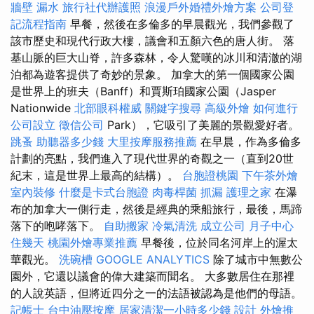
牆壁 漏水
旅行社代辦護照
浪漫戶外婚禮外燴方案
公司登
記流程指南
早餐，然後在多倫多的早晨觀光，我們參觀了
該市歷史和現代行政大樓，議會和五顏六色的唐人街。 落
基山脈的巨大山脊，許多森林，令人驚嘆的冰川和清澈的湖
泊都為遊客提供了奇妙的景象。 加拿大的第一個國家公園
是世界上的班夫（Banff）和賈斯珀國家公園（Jasper
Nationwide
北部眼科權威
關鍵字搜尋
高級外燴
如何進行
公司設立
徵信公司
Park），它吸引了美麗的景觀愛好者。
跳蚤
助聽器多少錢
大里按摩服務推薦
在早晨，作為多倫多
計劃的亮點，我們進入了現代世界的奇觀之一（直到20世
紀末，這是世界上最高的結構）。
台胞證桃園
下午茶外燴
室內裝修
什麼是卡式台胞證
肉毒桿菌
抓漏
護理之家
在瀑
布的加拿大一側行走，然後是經典的乘船旅行，最後，馬蹄
落下的咆哮落下。
自助搬家
冷氣清洗
成立公司
月子中心
住幾天
桃園外燴專業推薦
早餐後，位於同名河岸上的渥太
華觀光。
洗碗槽
GOOGLE ANALYTICS
除了城市中無數公
園外，它還以議會的偉大建築而聞名。 大多數居住在那裡
的人說英語，但將近四分之一的法語被認為是他們的母語。
記帳士
台中油壓按摩
居家清潔一小時多少錢
設計
外燴推