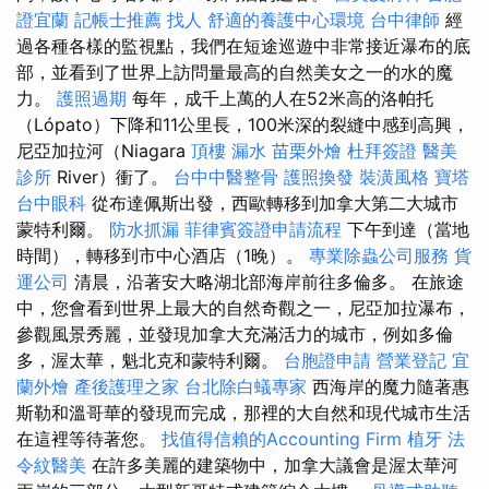
證宜蘭
記帳士推薦
找人
舒適的養護中心環境
台中律師
經
過各種各樣的監視點，我們在短途巡遊中非常接近瀑布的底
部，並看到了世界上訪問量最高的自然美女之一的水的魔
力。
護照過期
每年，成千上萬的人在52米高的洛帕托
（Lópato）下降和11公里長，100米深的裂縫中感到高興，
尼亞加拉河（Niagara
頂樓 漏水
苗栗外燴
杜拜簽證
醫美
診所
River）衝了。
台中中醫整骨
護照換發
裝潢風格
寶塔
台中眼科
從布達佩斯出發，西歐轉移到加拿大第二大城市
蒙特利爾。
防水抓漏
菲律賓簽證申請流程
下午到達（當地
時間），轉移到市中心酒店（1晚）。
專業除蟲公司服務
貨
運公司
清晨，沿著安大略湖北部海岸前往多倫多。 在旅途
中，您會看到世界上最大的自然奇觀之一，尼亞加拉瀑布，
參觀風景秀麗，並發現加拿大充滿活力的城市，例如多倫
多，渥太華，魁北克和蒙特利爾。
台胞證申請
營業登記
宜
蘭外燴
產後護理之家
台北除白蟻專家
西海岸的魔力隨著惠
斯勒和溫哥華的發現而完成，那裡的大自然和現代城市生活
在這裡等待著您。
找值得信賴的Accounting Firm
植牙
法
令紋醫美
在許多美麗的建築物中，加拿大議會是渥太華河