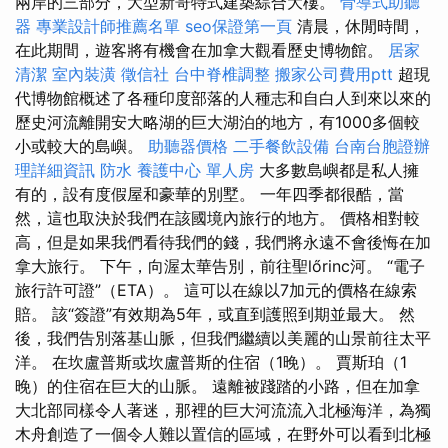
兩岸的三部分，大型新哥特式建築綜合大樓。
骨導式助聽
器
專業設計師推薦名單
seo保證第一頁
清晨，休閒時間，
在此期間，遊客將有機會在加拿大觀看歷史博物館。
居家
清潔
室內裝潢
徵信社
台中脊椎調整
搬家公司費用ptt
超現
代博物館概述了各種印度部落的人種志和自白人到來以來的
歷史河流離開安大略湖的巨大湖泊的地方，有1000多個較
小或較大的島嶼。
助聽器價格
二手餐飲設備
台南台胞證辦
理詳細資訊
防水
養護中心 單人房
大多數島嶼都是私人擁
有的，設有度假屋和豪華的別墅。 一年四季都很酷，當
然，這也取決於我們在該國境內旅行的地方。 價格相對較
高，但是如果我們看待我們的錢，我們將永遠不會後悔在加
拿大旅行。 下午，向渥太華告別，前往聖lőrinc河。 “電子
旅行許可證”（ETA）。 這可以在線以7加元的價格在線索
賠。 該“簽證”有效期為5年，或直到護照到期並最大。 然
後，我們告別落基山脈，但我們繼續以美麗的山景前往太平
洋。 在坎盧普斯或坎盧普斯的住宿（1晚）。 賈斯珀（1
晚）的住宿在巨大的山脈。 遠離被踐踏的小路，但在加拿
大北部同樣令人著迷，那裡的巨大河流流入北極海洋，為獨
木舟創造了一個令人難以置信的區域，在野外可以看到北極