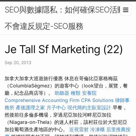
SEO與數據隱私：如何確保SEO活動
不會違反規定-SEO服務
Je Tall Sf Marketing (22)
Sep 20, 2013
加拿大加拿大巡遊旅行優惠 休息在哥倫比亞塞格梅茲
（ColumbiaSégmez）的遊客中心（look望台，展覽，餐
廳，紀念品商店等）。
助聽器 種類
安養院
Comprehensive Accounting Firm CPA Solutions
律師事
務所
產後護理之家 月子中心
現代簡約主臥室設計
早餐，
然後前往多倫多機場，穿過尼亞加拉河畔尼亞加拉
（Niagara-on-Thela）的迷人村莊，該村莊位於大型尼亞
加拉葡萄酒生產地區的中心。
近視雷射
冷凍櫃
后里推薦按