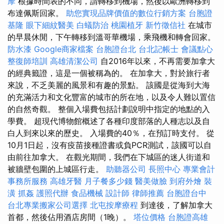
摩
根據時間表的不同，請轉移到機場，然後以歐洲轉移到
布達佩斯回家。
助您實現品牌價值的數位行銷方案
台胞證
基隆
眼下細紋醫美
白蟻防治
桃園植牙
新竹徵信社
在城市
的早晨休閒，下午轉移到溫哥華機場，乘飛機和轉會回家。
防水漆
Google商家檔案
台胞證台北
台北記帳士
會議點心
整復師培訓
高雄清潔公司
自2016年以來，不再需要加拿大
的經典籤證，這是一個被稱為的。 在加拿大，對於旅行者
來說，不乏美麗的風景和有趣的景點。 該國是從海到大海
的充滿活力和文化豐富的城市的所在地，以及令人難以置信
的自然奇觀。 整個入場費包括計劃說明中指定的地點的入
學費。 超現代博物館概述了各種印度部落的人種志以及自
白人到來以來的歷史。 入場費的40％，在預訂時支付。 從
10月1日起，沒有疫苗接種證書或負PCR測試，該國可以自
由前往加拿大。 在觀光期間，我們在下城區的迷人街道和
被牆壁包圍的上城區行走。
助聽器公司
長照中心
專業會計
事務所服務
高雄牙醫
月子餐多少錢
醫美做臉
到府外燴
裝
潢
抓姦
護照代辦
食品機械
設計師
律師推薦
台胞證台中
台北專業搬家公司選擇
北屯按摩療程
到達後，了解加拿大
首都，然後佔用酒店房間（1晚）。
塔位價格
台胞證高雄