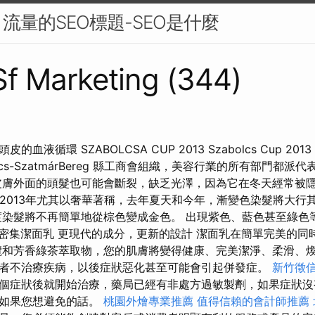
流量的SEO標題-SEO是什麼
 Sf Marketing (344)
液循環 SZABOLCSA CUP 2013 Szabolcs Cup 2013
olcs-SzatmárBereg 縣工商會組織，美容行業的所有部門都
皮膚外面的頭髮也可能會斷裂，缺乏光澤，因為它在冬天經常被
。 2013年尤其以奢華著稱，去年夏天和今年，漸變色染髮將大行
渡染髮將不再簡單地從棕色變成金色。 出現紫色、藍色甚至綠色等華
VA專業密集潔面乳 更現代的成分，更新的設計 潔面乳在簡單完美的
欖和芳香綠茶萃取物，您的肌膚將變得健康、完美潔淨、柔滑、煥
者不治療疾病，以後症狀惡化甚至可能會引起併發症。
新竹徵
個症狀後就開始治療，藥局已經有非處方過敏製劑，如果症狀沒
是如果您想避免的話。
桃園外燴專業推薦
值得信賴的會計師推薦