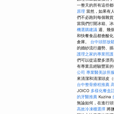
一整天的所有這些都
原理
當然，如果有
們不必跑到每個雜貨
當我們打開冰箱、冰
機選購建議
週、幾個
和快餐食品都會酸化
倉庫。
台中頭部放
的婚紗流行趨勢、
護理之家的專業照護
們可以從這麼多漂亮
有專業且經驗豐富的
公司
專業醫美診所
來清潔和清潔頭皮（
台中整骨療程推薦
JOICO
多樣化餐盒
的牙醫推薦
Kuzina
無論如何，在進行頭
高效冷凍櫃選擇
將鹽