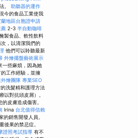
療法。
助聽器的運作
現今的食品工業使我
宜蘭地區台胞證申請
推薦
2-3
半自動咖啡
醃製食品、軟性飲料
兩次，以清潔我們的
料理
他們可以聆聽最新
掃
外燴擺盤藝術展示
來一些麻煩，因為她
富的工作經驗，並擁
業外燴團隊
專業SEO
的洗髮精和護理方法
療以對抗頭皮屑）。
您的皮膚造成傷害。
南
Irina
台北值得信賴
國家的銷售開發人員。
重後果的禁忌症。
摩證照考試指導
有不