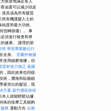
最大限度地滿足客人
香油還可以減少頭皮
，使其成為所有髮質
天然有機護髮人士的
保純度和最大功效。
何扭轉損傷）。 事
前必須進行檢查和脊
的健康。 護理的第
詳情
學習專業數位行
在全身。
宜蘭外燴服
常使用細磨海鹽，但
視雷射視力矯正
墓園
的，因此效果也同樣
技術，瀏海和貼臉鎖
帶著突出的髮冠，我
決方案
新竹撥筋技術
日本人就能輕鬆佔據
特殊的按摩工具能夠
摩服務
運動方向
台胞