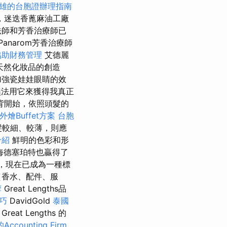
雄的台胞證辦理指南
，迷迭香蓖麻油工廠
法師和芳香治療師已
anarom芳香治療師
協助財務管理
艾德麗
天然化妝品的創造
加強瓷娃娃眼睛的效
，我無法用它來獲得我真正
背開始，依照頭髮的
燴Buffet方案
台胞
髮較細、較薄，則應
介紹
鮮明的色彩和形
海德塞珀特也贏得了
，現在已成為一種標
（香水、配件、服
摩
Great Lengths品
技巧
DavidGold
泰國
Great Lengths 的
counting Firm