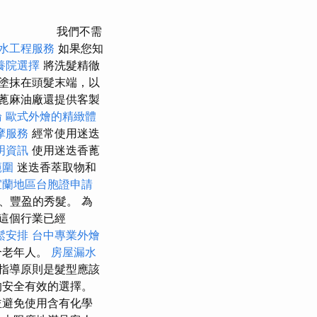
我們不需
水工程服務
如果您知
養院選擇
將洗髮精徹
塗抹在頭髮末端，以
蓖麻油廠還提供客製
論
歐式外燴的精緻體
摩服務
經常使用迷迭
明資訊
使用迷迭香蓖
範圍
迷迭香萃取物和
宜蘭地區台胞證申請
、豐盈的秀髮。 為
這個行業已經
鬆安排
台中專業外燴
合老年人。
房屋漏水
指導原則是髮型應該
的安全有效的選擇。
並避免使用含有化學