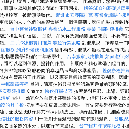
（Bay）精油，強烈建議用於頭髮生長。 作為獎勵，您將獲得
，而頭皮屑和其他頭皮問題也不再困擾。
解答SEO的基礎與應
，然後脫落，被新頭髮取代。
新北市安養院推薦
專業會議點心服
重疾病的人，他們的頭髮會經歷一個停滯期，疾病的壓力導致所
停止。
台中整骨神醫服務
專業防水工程服務
專業打掃阿姨推薦
它
增加和生育併發症。 所以，如果你想讓頭髮強健健康，不要忘
豆類。
二手冷凍櫃實用推薦
數位行銷策略
對他來說，按摩是一門
會館服務
到府外燴便利服務
從那時起，他就不斷地在這個領域
年制指壓醫學課程的二年級學生。
台南搬家服務推薦
如何進行公
，還可以起到保濕、提神的作用。 各展商都精心準備了醒目的
各方都能領略到服務商的卓越品味和高水準產品。
整復療程推
域擁有豐富的工作經驗，以及專業且經驗豐富的研發團隊，因此
台中抓龍筋療程
最初，這項技術只是美髮師為客戶做的頭部按摩
區安養院推薦
Champi
快速打掃技巧
按摩是對肩部、上臂、頸部
薦清單
否則，應完全放棄使用某種油的按摩，但這並不重要，因
均衡的月子餐
按摩時要在皮膚上塗抹精油，首先需要進行輕微的
油，並以點狀動作將其塗抹到頭皮上。 操作結束後，用細齒梳
徵信社的服務內容
用一把刷子從髮根到髮尾塗抹順髮劑。
台胞證
保去除多餘的水分，以進行塗抹過程。
台中輕井澤按摩服務
我