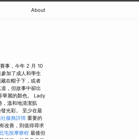
About
 賽事，今年 2 月 10
派代表參加了成人和學生
隱藏在帽子下，或者
其道，但故事中卻出
麗的顏色。 Lady
同時，溫和地清潔肌
發光彩。 至少在最
信社服務詳情
重要的
有改善，則值得尋求
北屯按摩療程
最後但