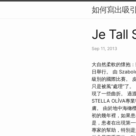
如何寫出吸引
Je Tall
Sep 11, 2013
大自然柔軟的懷抱：頭皮的血
日舉行。 由 Szab
級別的國際比賽。 
只是被風“處理”了
現了一些曲折。 過
STELLA OLÍ
膚。 由於地中海橄
初的幾年裡，如果患
是，患者在出現第一
專家的幫助，特別