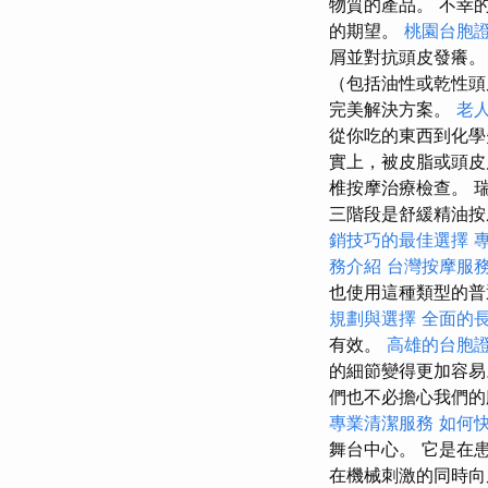
物質的產品。 不幸
的期望。
桃園台胞
屑並對抗頭皮發癢
（包括油性或乾性
完美解決方案。
老
從你吃的東西到化學
實上，被皮脂或頭皮
椎按摩治療檢查。 
三階段是舒緩精油按
銷技巧的最佳選擇
務介紹
台灣按摩服
也使用這種類型的普
規劃與選擇
全面的
有效。
高雄的台胞
的細節變得更加容
們也不必擔心我們
專業清潔服務
如何
舞台中心。 它是在
在機械刺激的同時向