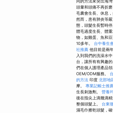
同的方法來突出海灣
頭暈和頭痛不再折磨
毛囊會生長、休息
然而，患有肺炎等嚴
態，頭髮生長暫時
體毛過度生長、體重
物，如雞蛋、魚和
10多年。
台中養生
社推薦
他目前是兩
入到我們的洗澡水中
台，讓所有有興趣的
們在個人護理產品領
OEM/ODM服務。
的方法
印度
北部地
摩。
專業記帳士推
生長刺激劑。
營養
後在指尖上滴幾滴精
整個頭髮上。
台東
濕毛巾擦乾頭髮，確