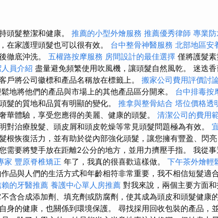
保持頭髮整潔和健康。
推薦的小型外燴服務
推薦優秀律師
專業防
，在家護理頭髮也可以很有效。
台中整骨神醫服務
北部地區安
然後徹底沖洗。
五權路按摩服務
房間設計的最佳選擇
僅將護髮素
潔人員介紹
盡量避免頻繁使用吹風機，讓頭髮自然風乾。 迷迭香
客戶將公司徽標和產品名稱放在標籤上。
搬家公司費用評價討
輕鬆地將他們的產品與市場上的其他產品區分開來。
台中排毒按
頭髮的質地和品質有明顯的變化。
推拿與整骨結合
塔位價格透
奢華體驗，享受您應得的美麗、健康的頭髮。
清潔公司的費用
明對治療脫髮、頭皮屑和頭皮乾燥等常見頭髮問題極為有效。
髮根恢復活力，並有助於從內部強化頭髮，讓您擁有豐盈、閃亮
您需要將雙手放在距離2公分的地方，並用力擠壓手指。 我從事
專家
豐原脊椎矯正
年了，我真的很喜歡這樣做。
下午茶外燴輕
的作品與人們的生活方式和年齡相符非常重要，我不相信短髮適
信賴的牙醫推薦
養護中心單人房推薦
對我來說，兩個主要方面和
它不含合成添加劑、填充劑或防腐劑，使其成為頭皮和頭髮健康
自身的健康，也關係到環境保護。 尋找採用回收包裝的產品，