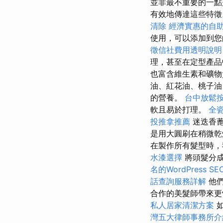
並非最不重要的一點
有效地傳達這些特
清除
經濟實惠的自
使用，可以添加到
徵信社費用透明說明
理，甚至在定型產品
也富含維生素和礦
油、紅花油、桃子油
的營養。
台中放鬆
軟且易於打理。
全
投推拿推薦
迷迭香蓖
是用大圓刷在稍微
在製作所有髮型時，
水漆選擇
將頭髮分成
名的WordPress S
話查詢服務詳解
他們
合作的美髮師帶來更
私人居家清潔方案
如
灣五大律師事務所介