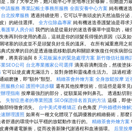
的是，除了大學之外，她只能半心半意地專注於修腳，但她盡力
證申請服務
專業記帳士事務所服務
全面安養中心方案
純有機迷迭
。
台北按摩服務
透過持續使用，它可以平衡頭皮的天然油脂分泌
頭皮）的絕佳選擇。
全方位除蟲專家
純有機迷迭香護髮油是尋求
人養護單人房介紹
我們的油是從最好的迷迭香藥草中提取的，確
失衡再到你使用的產品，這就是你的頭髮長得慢的原因（以及如
屑堵塞的頭皮並不是頭髮良好生長的溫床。 在所有減重應用之
瑞典式按摩的目的是透過徹底移動肌肉和關節來恢復任何疾病部位
摩，將美容油與 8
天花板漏水的緊急處理方案
新竹徵信社服務
專業SEO公司
台北專業搬家公司選擇
滴美容滴劑混合，然後塗抹
務
它可以使皮膚充滿活力，並對身體和靈魂產生活力。 該過程通
通細磨鹽，即“額外”類型。
精緻茶會外燴方案
全身放鬆按摩
近
長照服務介紹
護照申請步驟
還有其他按摩技術，但這些是最常見
證辦理指南
按摩最強烈的部分，從額葉延伸到鼻孔。 透過點切割
易。
失智症患者的專業照護
SEO保證排名首頁的方法
這樣，即使
的臉部特徵會消失。
台中美式脊椎矯正
白色角度
戶外婚禮外燴解
快速辦理護照
如果有一種文化體現了低調優雅的精緻藝術，那麼
患者舒適的環境中以平穩的放鬆動作進行的。
精緻茶會外燴方案
皮膚傳遞電脈衝，從而改善新陳代謝過程和血液循環。
后里按