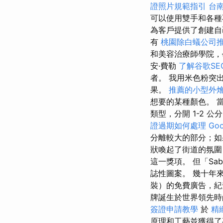
證照片規範指引
台
可以使用雙手和各
為客戶提供了創建自
有
桃園除白蟻公司
和美容治療師學院，
安·費勒
了解谷歌SE
者。 我用米色粉突
果。
推薦的小型外
想要的某種顏色。 
類型，分開 1-2 公
證過期如何處理
Go
分離較大的部分；如
狀喚起了街道的氛圍
這一獎項。 但「Sabr
誌性圖案。 幾十年
裝）的免費廣告，紀
牌誕生於世界領先時
簽證申請教學
於
精
原理和工藝並獲得了