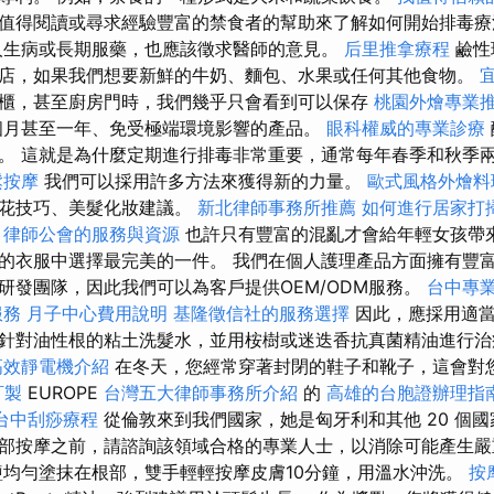
值得閱讀或尋求經驗豐富的禁食者的幫助來了解如何開始排毒
人生病或長期服藥，也應該徵求醫師的意見。
后里推拿療程
鹼性
店，如果我們想要新鮮的牛奶、麵包、水果或任何其他食物。
櫃，甚至廚房門時，我們幾乎只會看到可以保存
桃園外燴專業
月甚至一年、免受極端環境影響的產品。
眼科權威的專業診療
。 這就是為什麼定期進行排毒非常重要，通常每年春季和秋季
鬆按摩
我們可以採用許多方法來獲得新的力量。
歐式風格外燴
插花技巧、美髮化妝建議。
新北律師事務所推薦
如何進行居家打
律師公會的服務與資源
也許只有豐富的混亂才會給年輕女孩帶
的衣服中選擇最完美的一件。 我們在個人護理產品方面擁有豐
研發團隊，因此我們可以為客戶提供OEM/ODM服務。
台中專
服務
月子中心費用說明
基隆徵信社的服務選擇
因此，應採用適當
針對油性根的粘土洗髮水，並用桉樹或迷迭香抗真菌精油進行治
高效靜電機介紹
在冬天，您經常穿著封閉的鞋子和靴子，這會對
訂製
EUROPE
台灣五大律師事務所介紹
的
高雄的台胞證辦理指
台中刮痧療程
從倫敦來到我們國家，她是匈牙利和其他 20 個
部按摩之前，請諮詢該領域合格的專業人士，以消除可能產生嚴
均勻塗抹在根部，雙手輕輕按摩皮膚10分鐘，用溫水沖洗。
按