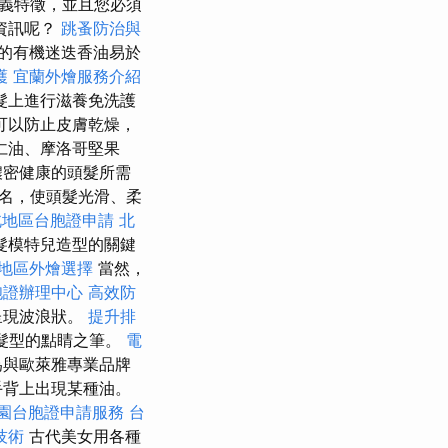
義特徵，並且您必須
資訊呢？
跳蚤防治與
的有機迷迭香油易於
護
宜蘭外燴服務介紹
髮上進行滋養免洗護
可以防止皮膚乾燥，
仁油、摩洛哥堅果
濃密健康的頭髮所需
名，使頭髮光滑、柔
北地區台胞證申請
北
髮模特兒造型的關鍵
地區外燴選擇
當然，
胞證辦理中心
高效防
呈現波浪狀。
提升排
髮型的點睛之筆。
電
為與歐萊雅專業品牌
手背上出現某種油。
園台胞證申請服務
台
技術
古代美女用各種