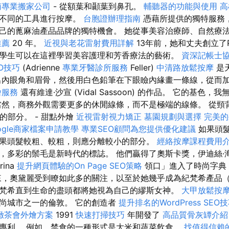
南專業搬家公司
- 從額葉和顳葉到鼻孔。
輔聽器的功能與使用
高
種不同的工具進行按摩。
台胞證辦理指南
憑藉所提供的獨特服務
己的蓖麻油產品品牌的獨特機會。 她從事美容治療師、自然療
推薦
20 年。
近視與老花雷射費用詳解
13年前，她和丈夫創立了P
學生可以在這裡學習美容護理和芳香療法的藝術。
資深記帳士
O技巧
(Adrienne
專業牙醫診所服務
Feller)
中清路放鬆按摩
是
出內眼角和眉骨，然後用白色鉛筆在下眼瞼內緣畫一條線，從而
燴服務
還有維達·沙宣 (Vidal Sassoon) 的作品。 它的基色
當然，商務外觀需要更多的休閒線條，而不是極端的線條。 從頸
分的部分。 - 甜點外燴
近視雷射視力矯正
墓園規劃與選擇
完美的外
ogle商家檔案申請教學
專業SEO顧問為您提供優化建議
如果頭
果頭髮較粗、較粗，則應分離較小的部分。
經絡按摩課程費用
，多彩的鬃毛是新時代的標誌。 他們贏得了奧斯卡獎，伊迪絲·
ina
提升網頁體驗的On Page SEO策略
領口」進入了時尚字典
來，奧黛麗受到瞭如此多的關注，以至於她幾乎成為紀梵希產品
梵希直到生命的盡頭都將她視為自己的繆斯女神。
大甲放鬆按
尚城市之一的倫敦。 它的創造者
提升排名的WordPress SEO
緻茶會外燴方案
1991
快速打掃技巧
年開發了
高品質骨灰罈介紹
專利。 例如，禁食的一種形式是大米和蔬菜飲食。
找值得信賴的Ac