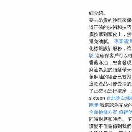
細介紹。
要去昂貴的沙龍來
道正確的技術和技巧
底按摩到頭皮上，
避免油膩。
專業清
化標籤設計服務，讓
驗
這確保客戶可以
香蓖麻油，您會發現
麻油為您的頭髮帶來
蓖麻油的組合已被證
這款產品可使受損的
了正確地進行按摩，
sixteen
台北除白蟻
團隊
我還認為完成
全面檢修方案
值得
同時耐磨和時尚。 
護髮不僅關係到我們