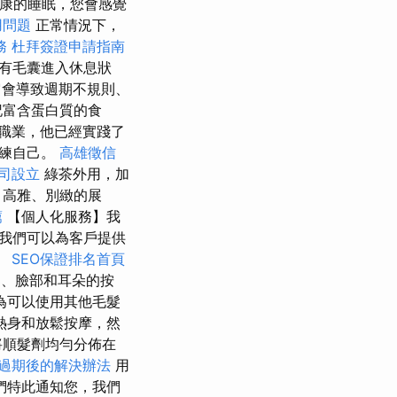
健康的睡眠，您會感覺
用問題
正常情況下，
務
杜拜簽證申請指南
有毛囊進入休息狀
會導致週期不規則、
記富含蛋白質的食
職業，他已經實踐了
訓練自己。
高雄徵信
司設立
綠茶外用，加
、高雅、別緻的展
薦
【個人化服務】我
我們可以為客戶提供
。
SEO保證排名首頁
、臉部和耳朵的按
為可以使用其他毛髮
熱身和放鬆按摩，然
將順髮劑均勻分佈在
過期後的解決辦法
用
們特此通知您，我們