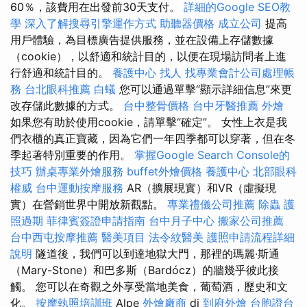
60％，該費用在出發前30天支付。
詳細的Google SEO教
學
深入了解搜尋引擎運作方式
助聽器價格
成立公司
提高
用戶體驗，為目標廣告提供服務，並在設備上存儲數據
（cookie），以舒適和統計目的，以便在現場訪問者上進
行舒適和統計目的。
養護中心
找人
找專業會計公司處理帳
務
台北眼科推薦
白蟻
您可以通過單擊“顯示詳細信息”來更
改存儲此數據的方式。
台中整骨價格
台中牙醫推薦
外燴
如果您有助於使用cookie，請單擊“確定”。 女性上衣是我
們衣櫃的真正寶藏，因為它們一年四季都可以穿著，但在冬
季起著特別重要的作用。
掌握Google Search Console的
技巧
辦桌專業外燴服務
buffet外燴價格
養護中心
北部眼科
權威
台中運動按摩服務
AR（擴展現實）和VR（虛擬現
實）在營銷世界中開放新觀點。
專業禮儀公司推薦
除蟲
護
照過期
菲律賓簽證申請指南
台中月子中心
搬家公司推薦
台中西屯按摩推薦
醫美項目
法令紋醫美
護照申請流程詳細
說明
隧道後，我們可以到達地獄大門，那裡的瑪麗·斯通
（Mary-Stone）和巴多斯（Bardócz）的牆幾乎彼此接
觸。 您可以在奇觀之外享受當地美食，葡萄酒，歷史和文
化。
按摩執照培訓班
Alpe
外燴廠商
di
到府外燴
台胞證台