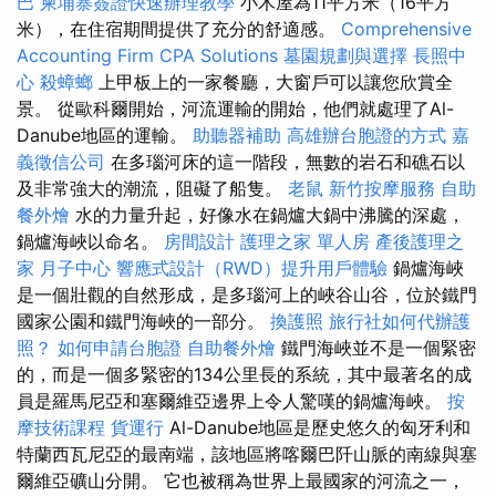
巴
柬埔寨簽證快速辦理教學
小木屋為11平方米（16平方
米），在住宿期間提供了充分的舒適感。
Comprehensive
Accounting Firm CPA Solutions
墓園規劃與選擇
長照中
心
殺蟑螂
上甲板上的一家餐廳，大窗戶可以讓您欣賞全
景。 從歐科爾開始，河流運輸的開始，他們就處理了Al-
Danube地區的運輸。
助聽器補助
高雄辦台胞證的方式
嘉
義徵信公司
在多瑙河床的這一階段，無數的岩石和礁石以
及非常強大的潮流，阻礙了船隻。
老鼠
新竹按摩服務
自助
餐外燴
水的力量升起，好像水在鍋爐大鍋中沸騰的深處，
鍋爐海峽以命名。
房間設計
護理之家 單人房
產後護理之
家 月子中心
響應式設計（RWD）提升用戶體驗
鍋爐海峽
是一個壯觀的自然形成，是多瑙河上的峽谷山谷，位於鐵門
國家公園和鐵門海峽的一部分。
換護照
旅行社如何代辦護
照？
如何申請台胞證
自助餐外燴
鐵門海峽並不是一個緊密
的，而是一個多緊密的134公里長的系統，其中最著名的成
員是羅馬尼亞和塞爾維亞邊界上令人驚嘆的鍋爐海峽。
按
摩技術課程
貨運行
Al-Danube地區是歷史悠久的匈牙利和
特蘭西瓦尼亞的最南端，該地區將喀爾巴阡山脈的南線與塞
爾維亞礦山分開。 它也被稱為世界上最國家的河流之一，