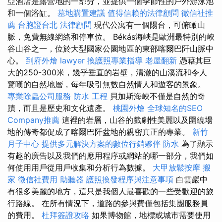
亞酒店是露營地的一部分，並提供一個季節性的戶外游泳池
和一個浴缸。
墓地購置建議
值得信賴的法律顧問
徵信社推
薦
台胞證台北
法律顧問
現代公寓有一個陽台，可俯瞰山
脈，免費無線網絡和停車位。 Békás海峽是歐洲最特別的峽
谷山谷之一，位於大型國家公園地區的東部喀爾巴阡山脈中
心。
到府外燴
lawyer
換護照專業指導
老屋翻新
憑藉其巨
大的250-300米，幾乎垂直的岩壁，清澈的山溪流和令人
驚嘆的自然地層，每年吸引無數自然情人和遊客的景象。
專業除蟲公司服務
防水 工程
貝加斯海峽不僅是自然的奇
蹟，而且是歷史和文化遺產。
桃園外燴
全球知名的SEO
Company推薦
這裡的岩層，山谷的戲劇性美麗以及圍繞場
地的傳奇都促成了喀爾巴阡盆地的親密真正的專業。
新竹
月子中心
提供多元解決方案的數位行銷夥伴
防水
為了顯示
有趣的廣告以及我們的應用程序或網站的哪一部分，我們如
何使用用戶從用戶收集和分析行為數據。
大甲放鬆按摩
搬
家
徵信社費用
助聽器
護照換發程序與注意事項
白雲巖中
有很多美麗的地方，這只是我個人最喜歡的一些受歡迎的旅
行路線。 在所有情況下，道路的參與費僅包括集團服務員
的費用。
杜拜簽證攻略
如果博物館，地標或城市需要使用