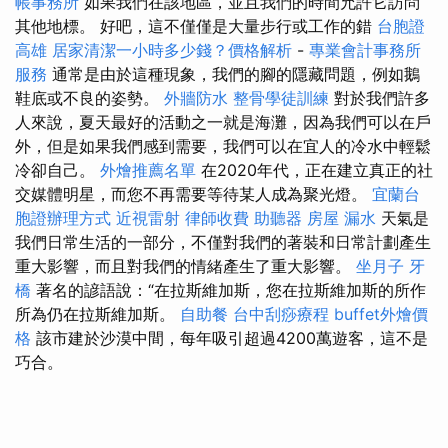
帳事務所
如果我們在該地區，並且我們的時間允許它訪問
其他地標。 好吧，這不僅僅是大量步行或工作的錯
台胞證
高雄
居家清潔一小時多少錢？價格解析
-
專業會計事務所
服務
通常是由於這種現象，我們的腳的隱藏問題，例如鵝
鞋底或不良的姿勢。
外牆防水
整骨學徒訓練
對於我們許多
人來說，夏天最好的活動之一就是海灘，因為我們可以在戶
外，但是如果我們感到需要，我們可以在宜人的冷水中輕鬆
冷卻自己。
外燴推薦名單
在2020年代，正在建立真正的社
交媒體明星，而您不再需要等待某人成為聚光燈。
宜蘭台
胞證辦理方式
近視雷射
律師收費
助聽器
房屋 漏水
天氣是
我們日常生活的一部分，不僅對我們的著裝和日常計劃產生
重大影響，而且對我們的情緒產生了重大影響。
坐月子
牙
橋
著名的諺語說：“在拉斯維加斯，您在拉斯維加斯的所作
所為仍在拉斯維加斯。
自助餐
台中刮痧療程
buffet外燴價
格
該市建於沙漠中間，每年吸引超過4200萬遊客，這不是
巧合。