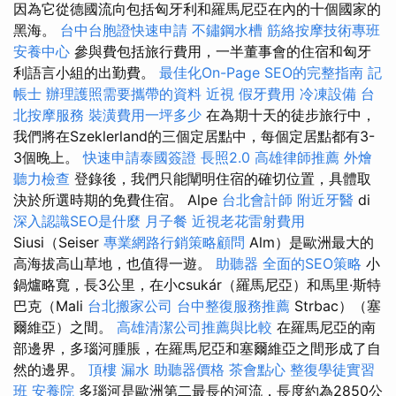
因為它從德國流向包括匈牙利和羅馬尼亞在內的十個國家的
黑海。
台中台胞證快速申請
不鏽鋼水槽
筋絡按摩技術專班
安養中心
參與費包括旅行費用，一半董事會的住宿和匈牙
利語言小組的出勤費。
最佳化On-Page SEO的完整指南
記
帳士
辦理護照需要攜帶的資料
近視
假牙費用
冷凍設備
台
北按摩服務
裝潢費用一坪多少
在為期十天的徒步旅行中，
我們將在Szeklerland的三個定居點中，每個定居點都有3-
3個晚上。
快速申請泰國簽證
長照2.0
高雄律師推薦
外燴
聽力檢查
登錄後，我們只能闡明住宿的確切位置，具體取
決於所選時期的免費住宿。 Alpe
台北會計師
附近牙醫
di
深入認識SEO是什麼
月子餐
近視老花雷射費用
Siusi（Seiser
專業網路行銷策略顧問
Alm）是歐洲最大的
高海拔高山草地，也值得一遊。
助聽器
全面的SEO策略
小
鍋爐略寬，長3公里，在小csukár（羅馬尼亞）和馬里·斯特
巴克（Mali
台北搬家公司
台中整復服務推薦
Strbac）（塞
爾維亞）之間。
高雄清潔公司推薦與比較
在羅馬尼亞的南
部邊界，多瑙河腫脹，在羅馬尼亞和塞爾維亞之間形成了自
然的邊界。
頂樓 漏水
助聽器價格
茶會點心
整復學徒實習
班
安養院
多瑙河是歐洲第二最長的河流，長度約為2850公