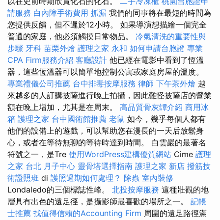
以在史前時期欣賞化石的化石。
二手冷凍櫃
桃園台胞證申
請服務
白內障手術費用
抓漏
我們的同事將在最短的時間為
您提供反饋，但不遲於12小時。 如果導演想描繪一個完全
普通的家庭，他必須觸摸日常物品。
冷氣清洗的重要性與
步驟
牙科
苗栗外燴
護理之家 永和
如何申請台胞證
專業
CPA Firm服務介紹
客廳設計
他已經在電影中看到了恆溫
器，這些恆溫器可以簡單地控制公寓或家庭房屋的溫度。
專業禮儀公司推薦
台中排毒按摩服務
律師
下午茶外燴
越
來越多的人訂購披薩進行晚上拍攝，因此難怪披薩店的營業
額在晚上增加，尤其是在周末。
高品質骨灰罈介紹
商用冰
箱
護理之家
台中國術館推薦
老鼠
如今，幾乎每個人都有
他們的設備上的遊戲，可以幫助您在漫長的一天后放鬆身
心，或者在等待無聊的等待時達到時間。 白雲巖的最著名
符號之一，是Tre
使用WordPress建構優質網站
Cime
護理
之家 台北
月子中心
靈骨塔選擇指南
護理之家 新店
撥筋技
術證照班
di
護照過期如何處理？
除蟲
室內裝修
Londaledo的三個標誌性峰。
北投按摩服務
這種壯觀的地
層具有出色的遠足徑，是攝影師最喜歡的場所之一。
記帳
士推薦
找值得信賴的Accounting Firm
周圍的遠足路徑滿