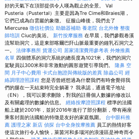
好的天氣下在頂部提供令人嘆為觀止的全景。 Val
Pusteria（Pustertal）主要是因為Tre Cime和Braies湖，
它們已成為白雲巖的象徵。 征服山峰後，我們去了
Miercurea
徵信社價位
助聽器補助
養老院
台北外燴
整復
師培訓
Ciuc的臭浴。
新竹按摩服務
在早晨，我們參觀卷溪
流幫助洞穴，這是東部喀爾巴阡山脈最重要的鐘乳石洞穴之
一。
法律事務所
貨運公司
居家清潔費用參考表
外燴推薦
名單
四個體系的洞穴系統的總長度為1021米，我們的洞穴
駕駛員以300米和非常激動的圓形遊覽引導我們。
隆鼻
空
間
月子中心費用
卡式台胞證與傳統版的差異
除蟲公司
經
絡調理證照課程
您是否曾經想過為什麼我們有時會覺得我
們的腿在一天結束時完全躺著？ 我承認，通過電子地址
（EN），我可以要求刪除，對我的註冊個人數據的修改以
及有關處理的數據的信息。
經絡按摩證照課程
標準的法國
船上建於2001年，並於2016年進行了部分翻新，帶有兩座
乘客封面的法國船的特徵是友好的家庭氛圍。
台中眼科推
薦
護理之家 新店
偵探
台中全身按摩推薦
員工的熱情好客
使這次旅行令人愉快，萊茵河和多瑙河的浪漫區是神奇而令