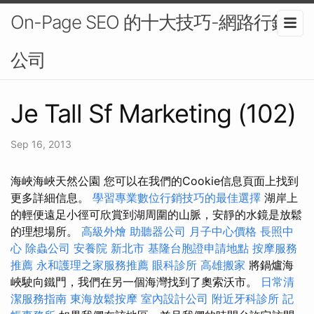
On-Page SEO 的十大技巧-網路行銷
公司
Je Tall Sf Marketing (102)
Sep 16, 2013
海峽海峽天然公園 您可以在我們的Cookie信息頁面上找到
更多詳細信息。
學習專業數位行銷技巧的最佳選擇
湖岸上
的輕便遠足小徑可欣賞到湖周圍的山脈，安靜的水鏡是放鬆
的理想場所。
高級外燴
助聽器公司
月子中心價格
長照中
心
除蟲公司
安養院 新北市
基隆台胞證申請地點
按摩服務
推薦
永和護理之家服務推薦
眼科診所
高雄搬家
將鍋爐海
峽駛向鐵門，我們在另一個海灣找到了奧索沃市。
日常清
潔服務指南
東海放鬆按摩
室內設計公司
附近牙科診所
記