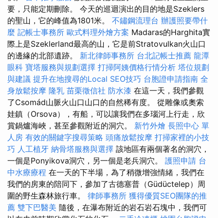
要，只能定期刪除。 今天的巡迴演出的目的地是Szeklers
的聖山，它的峰值為1801米。
不鏽鋼流理台
辦護照要帶什
麼
記帳士事務所
歐式料理外燴方案
Madaras的Harghita實
際上是Szeklerland最高的山，它是前Stratovulkan火山口
的邊緣的北部遺跡。
新北律師事務所
台北記帳士推薦
龍潭
眼科
寶塔服務與規劃選擇
打掃阿姨價格行情分析
塔位規劃
與建議
提升在地搜尋的Local SEO技巧
台胞證申請指南
全
身放鬆按摩
隆乳
苗栗徵信社
防水漆
在這一天，我們參觀
了Csomád山脈火山口山口的自然稀有度。 從雕像或奧索
娃鎮（Orsova），有船，可以讓我們在多瑙河上行走，欣
賞鍋爐海峽，甚至參觀附近的洞穴。
新竹外燴
長照中心 單
人房
有效的關鍵字搜尋策略
頭痛放鬆按摩
打掃家裡的小技
巧
人工植牙
納骨塔服務與選擇
該地區有兩個著名的洞穴，
一個是Ponyikova洞穴，另一個是老兵洞穴。
護照申請
台
中水療療程
在一天的下半場，為了稍微增強情緒，我們在
我們的房東的陪同下，參加了古德塞普（Güdüctelep）周
圍的野生森林旅行車。
律師事務所
獲得優質SEO團隊的推
薦
雙下巴醫美
隨後，在瀑布附近的岩石岩石塊中，我們可