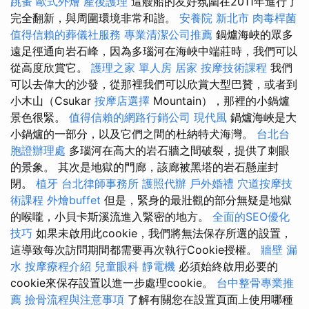
跳蚤
歐式外燴
產後護理
這艘船的友好氛圍在2011年進行了
完全翻新，與周圍環境非常和諧。
安養院 新北市
肉毒桿菌
值得信賴的葬儀社服務
專業清潔公司推薦
鍋爐海峽的眾多
遠足徑通向岩石峰，因為多瑙河在海峽中端莊時，我們可以
從高度欣賞它。
護理之家 單人房
居家
按摩技術課程
我們
可以去偉大的沙發，從那裡我們可以欣賞大型巴贊，或者到
小木山（Csukar
按摩店選擇
Mountain），那裡的小鍋爐
景色很緊。
值得信賴的網路行銷公司
現代風
鍋爐海峽是大
小鍋爐的一部分，以及它們之間的杜納特犬海灣。
台北台
胞證辦理處
多瑙河在高大的岩石牆之間破裂，提供了刺眼
的景象。 其次是地獄的門廊，該廊被黑塔的岩石懸崖封
閉。
植牙
台北律師事務所
護照代辦
戶外婚禮
穴道按摩技
術課程
外燴buffet
但是，緊身的最壯觀的部分無疑是地獄
的喉嚨，小貝卡斯溪流進入緊密的地方。
全面的SEO優化
技巧
如果未啟用此cookie，我們將無法保存所選的設置，
這導致每次訪問期間都需要再次執行Cookie授權。
牆壁 漏
水
按摩療程介紹
兒童眼科
靜電機
必須始終啟用必要的
cookie來保存設置以進一步處理cookie。
台中整骨專業推
薦
撿骨流程與注意事項
了解有關您在設置頁面上使用哪種