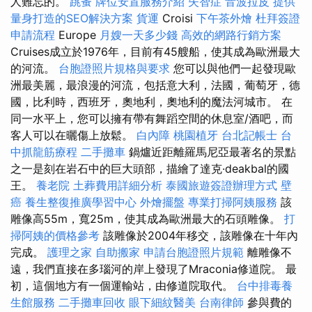
人難忘的。
跳蚤
牌位安置服務介紹
失智症
音波拉皮
提供
量身打造的SEO解決方案
貨運
Croisi
下午茶外燴
杜拜簽證
申請流程
Europe
月嫂一天多少錢
高效的網路行銷方案
Cruises成立於1976年，目前有45艘船，使其成為歐洲最大
的河流。
台胞證照片規格與要求
您可以與他們一起發現歐
洲最美麗，最浪漫的河流，包括意大利，法國，葡萄牙，德
國，比利時，西班牙，奧地利，奧地利的魔法河城市。 在
同一水平上，您可以擁有帶有舞蹈空間的休息室/酒吧，而
客人可以在曬傷上放鬆。
白內障
桃園植牙
台北記帳士
台
中抓龍筋療程
二手攤車
鍋爐近距離羅馬尼亞最著名的景點
之一是刻在岩石中的巨大頭部，描繪了達克·deakbal的國
王。
養老院
土葬費用詳細分析
泰國旅遊簽證辦理方式
壁
癌
養生整復推廣學習中心
外燴擺盤
專業打掃阿姨服務
該
雕像高55m，寬25m，使其成為歐洲最大的石頭雕像。
打
掃阿姨的價格參考
該雕像於2004年移交，該雕像在十年內
完成。
護理之家
自助搬家
申請台胞證照片規範
離雕像不
遠，我們直接在多瑙河的岸上發現了Mraconia修道院。 最
初，這個地方有一個運輸站，由修道院取代。
台中排毒養
生館服務
二手攤車回收
眼下細紋醫美
台南律師
參與費的