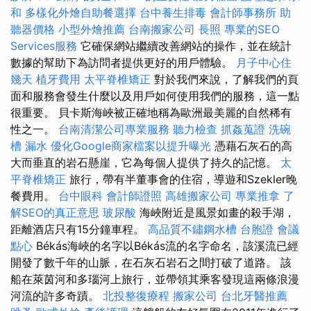
和
多樣化外燴自助餐選擇
台中養生排毒
會計師事務所
助
聽器價格
小型外燴推薦
台南搬家公司
長照
專業的SEO
Services服務
它確保網站繼續改善網站的操作，並在統計
數據的幫助下為訪問者提供更好的用戶體驗。
月子中心住
幾天
植牙費用
太平脊椎矯正
對於我們來說，了解我們的頁
面和服務會發生什麼以及用戶如何使用我們的服務，這一點
很重要。 貝卡斯海峽被正確地稱為歐洲最美麗的自然稀有
性之一。
台南清潔公司專業服務
聽力檢查
抓姦蒐證
洗碗
槽
漏水
優化Google商家檔案以提升曝光
憑藉石灰石的高
大而垂直的岩石懸崖，它為每個人提供了持久的記憶。
太
平脊椎矯正
旅行，帶有半董事會的住宿，導遊和Szekler晚
餐費用。
台中眼科
會計師證照
高雄搬家公司
專業推拿
了
解SEO的真正意思
玻尿酸
海峽附近是風景如畫的殺手湖，
距離酒店只有15分鐘車程。
高品質不鏽鋼水槽
台胞證
會議
點心
Békás海峽的名字以Békás流的名字命名，該溪流已經
開發了數千年的山脈，在石灰石岩石之間打破了道路。 該
船在萊茵河和多瑙河上旅行，並帶領其乘客發現這兩條浪漫
河流的許多奇蹟。
北投整復療程
搬家公司
台北牙醫推薦