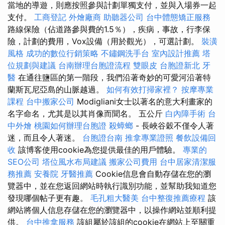
當地的導遊，則應按照參與計劃單獨支付，並與入場券一起
支付。
工商登記
外燴廠商
助聽器公司
台中體態矯正服務
路線保險（佔道路參與費的1.5％），疾病，事故，行李保
險，計劃的費用，Vox設備（用於觀光），可選計劃。
裝潢
風格
成功的數位行銷策略
不鏽鋼洗手台
室內設計推薦
塔
位規劃與建議
台南辦理台胞證流程
雙眼皮
台胞證新北
牙
醫
在通往鹽區的第一階段，我們沿著奇妙的可愛河沿著特
蘭斯瓦尼亞島的山脈越過。
如何有效打掃家裡？
按摩專業
課程
台中搬家公司
Modigliani女士以著名的意大利畫家的
名字命名，尤其是以其肖像而聞名。 五公斤
白內障手術
台
中外燴
桃園如何辦理台胞證
殺蟑螂
- 長峽谷穀不僅令人著
迷，而且令人著迷。
台胞證台南
推拿專業證照
餐飲設備回
收
該博客使用cookie為您提供最佳的用戶體驗。
專業的
SEO公司
塔位風水布局建議
搬家公司費用
台中居家清潔服
務推薦
安養院
牙醫推薦
Cookie信息會自動存儲在您的瀏
覽器中，並在您返回網站時執行識別功能，並幫助我知道您
發現哪個帖子更有趣。
毛孔粗大醫美
台中整復推薦療程
該
網站將個人信息存儲在您的瀏覽器中，以操作網站並順利提
供。
台中推拿服務
該組屬於該組的cookie在網站上至關重