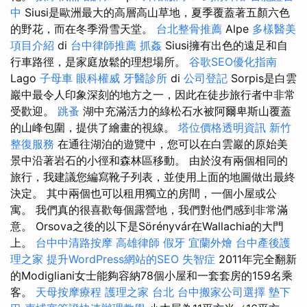
中
Siusi是歐洲最大的高層高山草地，夏季覆蓋著五顏六色
的野花，而在冬季滑雪天堂。
台北整骨推薦
Alpe
多樣醫美
項目介紹
di
台中律師推薦
抓姦
Siusi擁有出色的遠足和自
行車路徑，是家庭放鬆的理想場所。
谷歌SEO優化指南
Lago
子母車
眼科權威
牙醫診所
di
公司登記
Sorpis是白雲
巖中最令人印象深刻的地方之一，因此在徒步旅行者中非常
受歡迎。
跳蚤
湖中充滿活力的綠松石水被阿爾卑斯山覆蓋
的山峰包圍，提供了繪畫的視線。
塔位價格透明資訊
新竹
整復服務
在通往湖泊的遊覽中，您可以在白雲巖的原始美
景中沿著岩石的小徑和森林區移動。 由於沒有兩個相同的
旅行，我建議您編寫靴子列表，並使用上面的地圖做出最終
決定。 其中兩個也可以租用獨立的房間，一個小屋或公
寓。 我們真的很喜歡每個露營地，我們對他們感到非常滿
意。 Orsova之後的以下是Sörényvár在Wallachia的大門
上。
台中中清路按摩
高雄律師
假牙
宜蘭外燴
台中產後護
理之家
提升WordPress網站的SEO
失智症
2011年完全翻新
的Modigliani女士能夠容納78個小屋和一套套房的159名乘
客。
天母按摩療程
護理之家 台北
台中搬家公司選擇
墊下