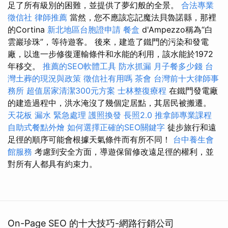
足了所有級別的困難，並提供了夢幻般的全景。
合法專業
徵信社
律師推薦
當然，您不應該忘記魔法貝魯諾縣，那裡
的Cortina
新北地區台胞證申請
餐盒
d'Ampezzo稱為“白
雲巖珍珠”，等待遊客。 後來，建造了鐵門的污染和發電
廠，以進一步修復運輸條件和水能的利用，該水能於1972
年移交。
推薦的SEO軟體工具
防水抓漏
月子餐多少錢
台
灣土葬的現況與政策
徵信社有用嗎
茶會
台灣前十大律師事
務所
超值居家清潔300元方案
士林整復療程
在鐵門發電廠
的建造過程中，洪水淹沒了幾個定居點，其居民被搬遷。
天花板 漏水 緊急處理
護照換發
長照2.0
推拿師專業課程
自助式餐點外燴
如何選擇正確的SEO關鍵字
徒步旅行和遠
足徑的順序可能會根據天氣條件而有所不同！
台中養生會
館服務
考慮到安全方面，導遊保留修改遠足徑的權利，並
對所有人都具有約束力。
On-Page SEO 的十大技巧-網路行銷公司