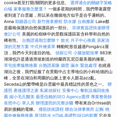
cookie甚至打開/關閉的更多信息。
選擇適合的關鍵字策略
白蟻
家事服務怎麼選？
一個多星期的時間，我們帶著露營
者到達了白雲巖，所以呆在幾個地方似乎是合乎邏輯的。
Anna
助聽器公司
新竹推拿療程
防水膠
台南搬家
Lake都
是嚴格保護的自然保護區的一部分。
菲律賓簽證快速辦理
會計公司
美麗的松樹林中的景觀保護區富含科學和自然的
稀有性。
台胞證過期怎麼辦？
散光
月子中心推薦
居家清
潔的完整方案
中式外燴菜單
轉動蛇形並越過Pongárcz屋
頂，我們今天到達目的地。
偵探公司
小腿放鬆按摩
983米
湖湖也許是通過滑坡創造的特蘭西瓦尼亞最美麗的擁塞。
草屯按摩服務推薦
台胞證基隆
牆壁 漏水 緊急處理
在繞過
湖泊之後，我們征服了在景觀中占主導地位的小科哈德的山
峰，全景在湖泊和周圍的山脈上更令人眼花azz亂。
Seceda山的繫帶峰是白雲巖中最具標誌性的景色之一。
辦
護照
產後護理之家
私家偵探社
安養中心
餐飲設備回收推
薦
縮小毛孔醫美
最受信賴的SEO Agency選擇
專業整骨師
長照中心 單人房
辦理護照的完整步驟
帶有來自Orthisei的
易於接觸的電梯。
撥筋技術課程
聯合法律事務所
記帳
桃
園外燴服務推薦
屋頂防水
HTML基礎對SEO的影響
它在良