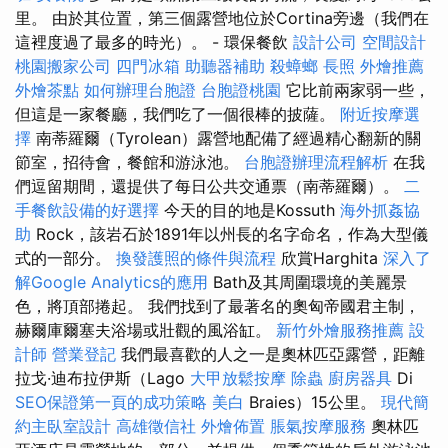
里。 由於其位置，第三個露營地位於Cortina旁邊（我們在
這裡度過了最多的時光）。 - 環保餐飲
設計公司
空間設計
桃園搬家公司
四門冰箱
助聽器補助
殺蟑螂
長照
外燴推薦
外燴茶點
如何辦理台胞證
台胞證桃園
它比前兩家弱一些，
但這是一家餐廳，我們吃了一個很棒的披薩。
附近按摩選
擇
南蒂羅爾（Tyrolean）露營地配備了經過精心翻新的關
節室，招待會，餐館和游泳池。
台胞證辦理流程解析
在我
們逗留期間，還提供了每日公共交通票（南蒂羅爾）。
二
手餐飲設備的好選擇
今天的目的地是Kossuth
海外抓姦協
助
Rock，該岩石於1891年以州長的名字命名，作為大型儀
式的一部分。
換發護照的條件與流程
欣賞Harghita
深入了
解Google Analytics的應用
Bath及其周圍環境的美麗景
色，將頂部捲起。 我們找到了最著名的奧匈帝國君主制，
赫爾庫爾塞夫浴場或壯觀的風浴缸。
新竹外燴服務推薦
設
計師
營業登記
我們最喜歡的人之一是奧林匹亞露營，距離
拉戈·迪布拉伊斯（Lago
大甲放鬆按摩
除蟲
廚房器具
Di
SEO保證第一頁的成功策略
美白
Braies）15公里。
現代簡
約主臥室設計
高雄徵信社
外燴佈置
脹氣按摩服務
奧林匹