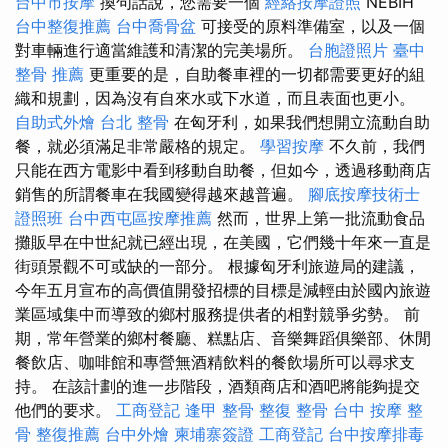
台中市按摩
換句話說，您需要一個
經絡按摩證照
NÉBIH
台中整復推薦
台中喬骨盆
可接受的原料準備室，以及一個
對車輛進行適當維護和清潔的完美場所。
台胞證照片
臺中
整骨 推薦
更重要的是，自助餐車裡的一切都需要更好的組
織和規劃，因為沒有自來水或下水道，而且表面也更小。
自助式外燴
台北 整骨
在匈牙利，如果我們想開立流動自助
餐，就必須滿足非常嚴格的規定。
學習按摩
不久前，我們
只能在西方電影中看到移動自助餐，但如今，透過移動商店
銷售的所謂餐車在我國變得越來越普遍。
腳底按摩技術士
證照班
台中西屯區按摩推薦
然而，世界上第一批流動食品
攤販早在中世紀就已經出現，在美國，它們幾十年來一直是
街頭景觀不可或缺的一部分。 根據匈牙利旅遊局的建議，
今年五月宣布的高價值開發招標的目標是減輕由於國內旅遊
業區域集中而導致的鄉村服務提供者的相對競爭劣勢。 前
期，常年營業的鄉村餐廳、糕點店、音樂舞蹈俱樂部、休閒
餐飲店、咖啡館和專營無酒精飲料的餐飲場所可以尋求支
持。 在該計劃的進一步階段，酒類商店和酒吧將能夠提交
他們的要求。
工商登記
逢甲 整骨
整復 整骨
台中 按摩 整
骨
整復推薦
台中外燴
柬埔寨簽證
工商登記
台中按摩排毒