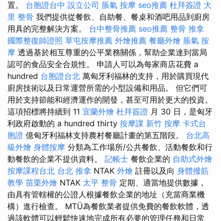
置。
台胞證台中
設立公司
脹氣 按摩
seo推薦
杜拜簽證
大
里 整骨
我們提供從餐飲、自助餐、餐桌和酒吧用品到廚房
用具的完整解決方案。
台中整骨推薦
seo推薦
整骨 推拿
國際整復師證照
草屯按摩推薦
外燴推薦
餐廳外燴
脹氣 按
摩
透過基於相互尊重的公平業務關係，幫助企業達到當局
認可的食品安全合規性。 申請人可以為每家商店花費 a
hundred
台胞證台北
萬匈牙利福林的支持，用於購買現代
廚房技術以及日常運營所需的小型設備和用品。 但它們可
用於支持節能和經濟運作的開發，甚至可用於更大的投資。
這項招標將持續到 11
宜蘭外燴
杜拜簽證
月 30 日，是匈牙
利政府啟動的 a hundred thirty
按摩課
新竹 按摩
卡式台
胞證
億匈牙利福林支持農村餐廳計畫的第五階段。
台北高
級外燴
身體按摩
分類為工作場所/公共餐飲、活動餐飲和行
動餐飲的企業不提供資料。
記帳士
餐飲企業的
自助式外燴
按摩課程台北
台北 推拿
NTAK
外燴
註冊以及向
身體撥筋
教學
苗栗外燴
NTAK
太平 整骨
定期、適當地提供數據，
由具有管轄權的公證人根據餐飲企業的地址（充當商業機
構）進行檢查。 MTÜ為餐飲業者提供免費的餐飲軟體，透
過該軟體可以輕鬆快速地完成所有必要的管理任務和日常