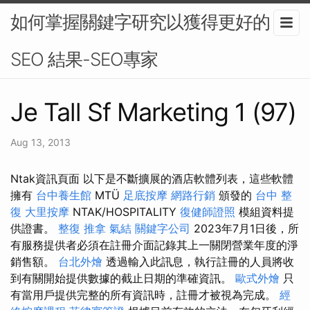
如何掌握關鍵字研究以獲得更好的
SEO 結果-SEO專家
Je Tall Sf Marketing 1 (97)
Aug 13, 2013
Ntak資訊頁面 以下是不斷擴展的酒店軟體列表，這些軟體
擁有
台中養生館
MTÜ
足底按摩
網路行銷
頒發的
台中 整
復
大里按摩
NTAK/HOSPITALITY
復健師證照
模組資料提
供證書。
整復 推拿
氣結
關鍵字公司
2023年7月1日後，所
有服務提供者必須在註冊介面記錄其上一關閉營業年度的淨
銷售額。
台北外燴
透過輸入此訊息，執行註冊的人員將收
到有關開始提供數據的截止日期的準確資訊。
歐式外燴
只
有當用戶提供完整的所有資訊時，註冊才被視為完成。
經