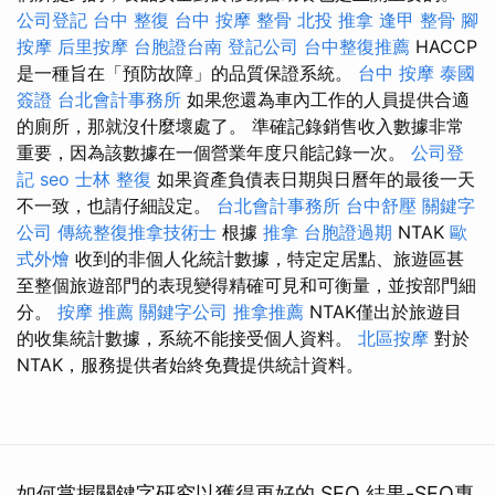
公司登記
台中 整復
台中 按摩 整骨
北投 推拿
逢甲 整骨
腳
按摩
后里按摩
台胞證台南
登記公司
台中整復推薦
HACCP
是一種旨在「預防故障」的品質保證系統。
台中 按摩
泰國
簽證
台北會計事務所
如果您還為車內工作的人員提供合適
的廁所，那就沒什麼壞處了。 準確記錄銷售收入數據非常
重要，因為該數據在一個營業年度只能記錄一次。
公司登
記
seo
士林 整復
如果資產負債表日期與日曆年的最後一天
不一致，也請仔細設定。
台北會計事務所
台中舒壓
關鍵字
公司
傳統整復推拿技術士
根據
推拿
台胞證過期
NTAK
歐
式外燴
收到的非個人化統計數據，特定定居點、旅遊區甚
至整個旅遊部門的表現變得精確可見和可衡量，並按部門細
分。
按摩 推薦
關鍵字公司
推拿推薦
NTAK僅出於旅遊目
的收集統計數據，系統不能接受個人資料。
北區按摩
對於
NTAK，服務提供者始終免費提供統計資料。
如何掌握關鍵字研究以獲得更好的 SEO 結果-SEO專