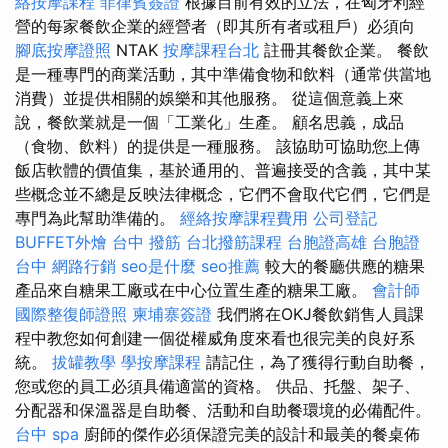
絡按摩課程
菲律賓簽證
根據目前有效的立法，在匈牙利經
營的每家餐飲企業的經營者（即其所有者或租戶）必須向
腳底按摩證照
NTAK
按摩課程台北
註冊其餐飲企業。 餐飲
是一種專門的商業活動，其中準備食物和飲料（通常供當地
消費）並提供相關的娛樂和其他服務。 從這個意義上來
說，餐飲業就是一個「工業化」生產。 顧名思義，成品
（食物、飲料）的提供是一種服務。 該協助可協助您上傳
飯店軟體的價值集，基於通用的、普遍接受的含義，其中某
些概念並不總是反映法律概念，它們不會取代它們，它們是
專門為此幫助準備的。
經絡按摩課程費用
公司登記
BUFFET外燴
台中 撥筋
台北撥筋課程
台胞證高雄
台胞證
台中
網路行銷
seo是什麼
seo推薦
較大的餐廳供應的糖果
產品來自糖果工廠或在中心位置生產的糖果工廠。
會計師
國際整復師證照
柬埔寨簽證
我們將在OKJ餐飲銷售人員課
程中教您如何創建一個從權威角度來看也很完美的良好系
統。
拔罐教學
學按摩課程
請記住，為了獲得行動自助餐，
您或您的員工必須具備適當的資格。 供品、托盤、架子、
分配器和保溫器是自助餐、活動和自助餐環境的必備配件。
台中 spa
廚師的傑作必須保證完美的設計和最美的餐桌佈