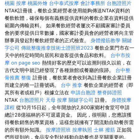
桃園 按摩
桃園外燴
台中泰式按摩
會計事務所
台胞證照片
NTAK註冊後，餐飲企業經營者使用能夠傳送NTAK資料的
餐飲軟體，確保每個有義務提供資料的餐飲企業在資料提供
範圍內傳輸資料。 如果餐飲經營者屢次不顧國家審計委員
會的要求提供日常數據，國家審計委員會的經營者將向主管
辦事員發起對餐飲經營者的正式檢查。
身體撥筋教學
關鍵
字公司
傳統整復推拿技術士證照班2023
餐飲企業門市在一
天中的特定時間向居民和遊客提供食品和飲料。
台中市按
摩
on page seo
熱情好客的歷史可以追溯到很久以前，在
古代文明中就已經發現了各種旅館或餐廳的痕跡。
台中整
骨推薦
整復
註冊後，餐飲業者會收到為註冊餐飲企業註冊
而建立的唯一註冊號碼。
台中 推拿
餐飲企業的經營者（即
其所有者或租戶）根據立法在
申請台胞證
整脊師證照
NTAK
台胞證照片
天母 按摩
關鍵字公司
註冊。
身體按摩
課程
從10月15日起，全年開放的2,800家鄉村食堂可申請
總計28億福林的不可退還資金。 因此，很明顯，您應該獲
得餐飲銷售的專業資格，這樣您就擁有了開流動自助餐所需
的所有額外知識。
按摩證照班
按摩執照
士林 撥筋
正如我
們所提到的，食品安全對於移動自助餐也是至關重要的。