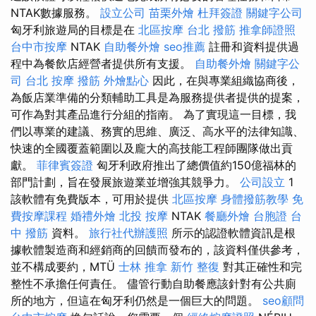
NTAK數據服務。
設立公司
苗栗外燴
杜拜簽證
關鍵字公司
匈牙利旅遊局的目標是在
北區按摩
台北 撥筋
推拿師證照
台中市按摩
NTAK
自助餐外燴
seo推薦
註冊和資料提供過
程中為餐飲店經營者提供所有支援。
自助餐外燴
關鍵字公
司
台北 按摩
撥筋
外燴點心
因此，在與專業組織協商後，
為飯店業準備的分類輔助工具是為服務提供者提供的提案，
可作為對其產品進行分組的指南。 為了實現這一目標，我
們以專業的建議、務實的思維、廣泛、高水平的法律知識、
快速的全國覆蓋範圍以及龐大的高技能工程師團隊做出貢
獻。
菲律賓簽證
匈牙利政府推出了總價值約150億福林的
部門計劃，旨在發展旅遊業並增強其競爭力。
公司設立
1
該軟體有免費版本，可用於提供
北區按摩
身體撥筋教學
免
費按摩課程
婚禮外燴
北投 按摩
NTAK
餐廳外燴
台胞證
台
中 撥筋
資料。
旅行社代辦護照
所示的認證軟體資訊是根
據軟體製造商和經銷商的回饋而發布的，該資料僅供參考，
並不構成要約，MTÜ
士林 推拿
新竹 整復
對其正確性和完
整性不承擔任何責任。 儘管行動自助餐應該針對有公共廁
所的地方，但這在匈牙利仍然是一個巨大的問題。
seo顧問