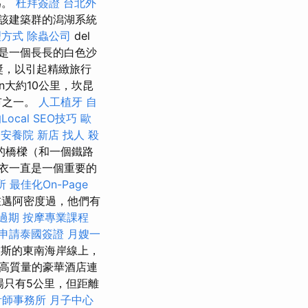
為。
杜拜簽證
台北外
該建築群的潟湖系統
理方式
除蟲公司
del
面是一個長長的白色沙
獎，以引起精緻旅行
en大約10公里，坎昆
市之一。
人工植牙
自
ocal SEO技巧
歐
安養院 新店
找人
殺
餓的橋樑（和一個鐵路
衣一直是一個重要的
所
最佳化On-Page
在邁阿密度過，他們有
過期
按摩專業課程
申請泰國簽證
月嫂一
求斯的東南海岸線上，
高質量的豪華酒店連
場只有5公里，但距離
計師事務所
月子中心