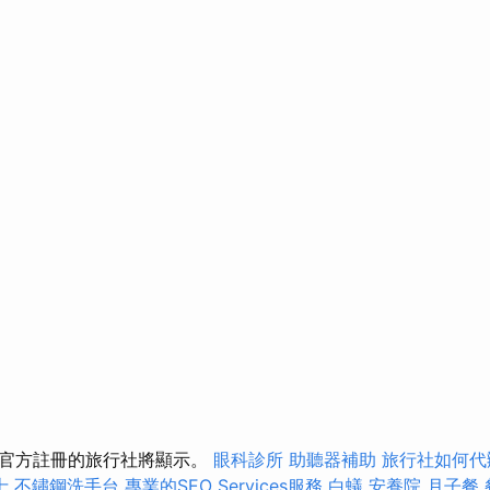
僅官方註冊的旅行社將顯示。
眼科診所
助聽器補助
旅行社如何代
士
不鏽鋼洗手台
專業的SEO Services服務
白蟻
安養院
月子餐