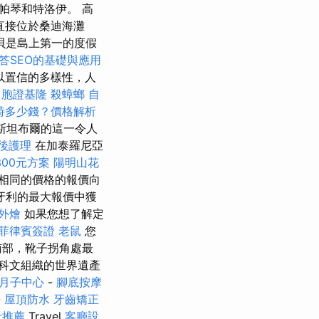
帕琴和特洛伊。 高
，直接位於桑迪海灘
貝是島上第一的度假
答SEO的基礎與應用
以置信的多樣性，人
台胞證基隆
殺蟑螂
自
時多少錢？價格解析
斯坦布爾的這一令人
後護理
在加泰羅尼亞
300元方案
陽明山花
相同的價格的報價向
牙利的最大報價中獲
外燴
如果您想了解定
菲律賓簽證
老鼠
您
南部，靴子拐角處最
科文組織的世界遺產
月子中心
-
腳底按摩
房
屋頂防水
牙齒矯正
士推薦
Travel
客廳設