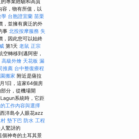
泛的專業經驗和高質
內容，物有所值，以
教學
台胞證宜蘭
苗栗
報價，並擁有廣泛的外
的事
北投按摩服務
失
價，因此您可以始終
威
第1天
老鼠
正宗
航空轉移到邁阿密，
高級外燴
天花板 漏
司推薦
台中整復療程
桃園搬家
附近是薩拉
0月1日，這家64個房
靜的部分，從機場開
agun系統時，它距
工的工作內容與選擇
西洋島令人眼花azz
生村
墊下巴
防水 工程
令人驚訝的
這個神奇的土耳其景