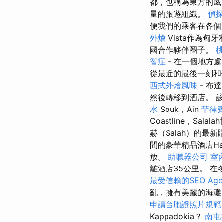
都，也稱為東方的威
量的旅遊組織。
偵
便我們的乘客在各
外燴
Vista作為
國合作夥伴圈子。
智症
- 在一個地方
從最近的最後一刻
西式外燴風味
- 布
然後轉移到酒店。 該
水
Souk，Ain
菲律
Coastline，Sa
赫（Salah）的最
間的豪華精品酒店Ha
放。
助聽器公司
室
離酒店35公里。 
最受信賴的SEO Age
亂，擁有美麗的海
申請台胞證照片規範
Kappadokia？
南屯