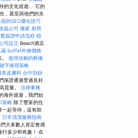
特的文化巡遊。 它的
光，甚至與他們的夫
全面的SEO優化技巧
除蟲公司
搬家
廚房
律賓簽證申請流程
植
公司設立
Beach酒店
抓漏
buffet外燴價格
客。
值得信賴的葬儀
鍵字搜尋策略
醫美皮膚科
台中刮痧
們保證通過受過良好
最高質量。
法律事務
的海外巡遊，我們始
EO策略
除了豐富的住
據庫一起等待，這有助
南
日常清潔服務指南
們大多數人肯定會感
旅行多少和有趣！ 在