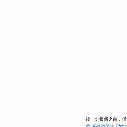
後一刻報價之前，
薦
高雄徵信社
記帳