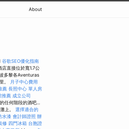
About
l
谷歌SEO優化指南
店直接位於寬1.7公
多黎各Aventuras
公里。
月子中心費用
推薦
長照中心 單人房
館推薦
成立公司
任何階段的酒吧...
沙灘上。
選擇適合的
防水漆
會計師證照
辦
裝修
四門冰箱
台胞證