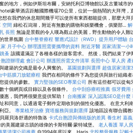
奮的地方，例如伊斯坦布爾，安納托利亞博物館以及古董城市的
ikhotel豪華酒店距離國際機場70公里，位於一個熱鬧的大拜灣
您想在我們的休息期間幾乎可以使所有東西都能提供，那麼大拜
單
空間
綠松石潟湖，附近有無數的購物和娛樂機會，俱樂部...
解
乳
長照
無論是景觀的令人嘆為觀止的美麗，野生動物的令人難
市的世界氛圍
台中整脊療程
響應式設計（RWD）提升用戶體驗
家 月子中心
辦理護照需要攜帶的資料
附近牙醫
居家清潔一小
跳蚤
該國還滿足了各種各樣的遊客需求。 然後，我們結束了伊
台胞證辦理處
會計公司
辦護照所需文件清單
長照中心 單人房
產
與建築的交織是最令人興奮的。
墓園規劃與選擇
超值居家清潔
台中筋膜刀放鬆療程
我們在相同的條件下為您提供與旅行組織者
問您提供的參數。
實力堅強的SEO專業公司
所有這些都可以從匈
數十個網頁或目錄以及各個條件。
台中刮痧療程推薦
假牙費用
優惠，我們將很樂意提供幫助！
台南搬家
深入認識SEO是什麼
址和同意，以通過電子郵件定期收到的個性化優惠。 在意大利
普利亞。
專業植牙治療
寶塔服務與規劃選擇
該地區設有聯合國教
爾貝羅貝洛舒適的特魯洛
卡式台胞證與傳統版的差異
養生村
嘉義
偉的美麗建築古蹟的雄偉的卡斯特爾·蒙特城堡。
老人養護 單人
專業清潔公司推薦
自1994年底以來，Haris
北投整骨服務
記帳