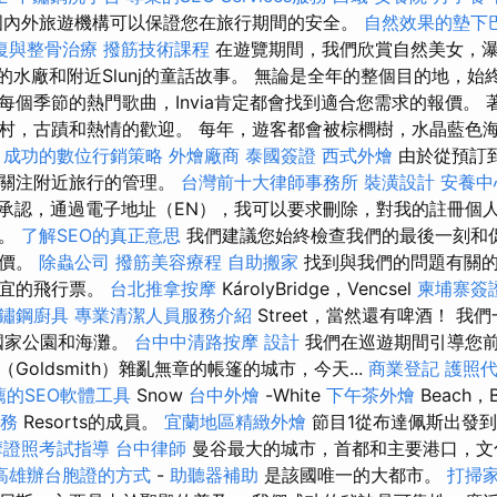
國內外旅遊機構可以保證您在旅行期間的安全。
自然效果的墊下
復與整骨治療
撥筋技術課程
在遊覽期間，我們欣賞自然美女，
的水廠和附近Slunj的童話故事。 無論是全年的整個目的地，
每個季節的熱門歌曲，Invia肯定都會找到適合您需求的報價。
村，古蹟和熱情的歡迎。 每年，遊客都會被棕櫚樹，水晶藍色
。
成功的數位行銷策略
外燴廠商
泰國簽證
西式外燴
由於從預訂
先關注附近旅行的管理。
台灣前十大律師事務所
裝潢設計
安養中
承認，通過電子地址（EN），我可以要求刪除，對我的註冊個
息。
了解SEO的真正意思
我們建議您始終檢查我們的最後一刻和
報價。
除蟲公司
撥筋美容療程
自助搬家
找到與我們的問題有關的
便宜的飛行票。
台北推拿按摩
KárolyBridge，Vencsel
柬埔寨簽
鏽鋼廚具
專業清潔人員服務介紹
Street，當然還有啤酒！ 我
國家公園和海灘。
台中中清路按摩
設計
我們在巡遊期間引導您
Goldsmith）雜亂無章的帳篷的城市，今天...
商業登記
護照
薦的SEO軟體工具
Snow
台中外燴
-White
下午茶外燴
Beach，B
服務
Resorts的成員。
宜蘭地區精緻外燴
節目1從布達佩斯出發
摩證照考試指導
台中律師
曼谷最大的城市，首都和主要港口，文
高雄辦台胞證的方式
-
助聽器補助
是該國唯一的大都市。
打掃