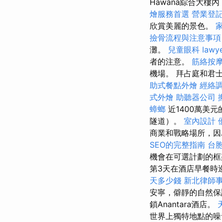
Hawana綜合大樓內
燴服務首選
營業登
欣賞美麗的景色。
撿骨流程與注意事項
灘。
兒童眼科
lawy
者的注意。
筋絡按
機場。 拜占庭和君
助式餐點外燴
經絡
式外燴
助聽器公司
蟑螂
近1400萬美元
隧道）。
室內設計
商業和戰略場所，因為
SEO的完整指南
台
機會在可選計劃的
第3天在酒店早餐時
天多少錢
新北律師
安寧，僻靜的自然保
鎖Anantara酒店。
世界上獨特地點的噪