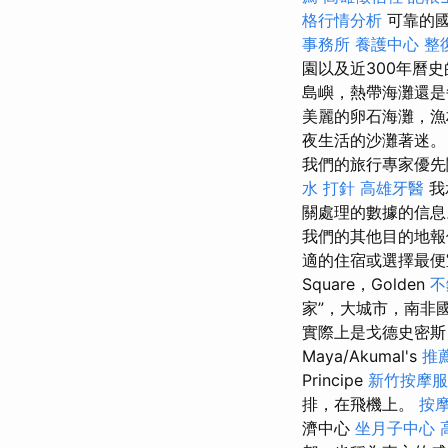
格行情分析
可靠的
事務所
養護中心
整
園以及近300年曆史
島嶼，熱帶海灘還是
美麗的卵石海灘，漁
夜生活的沙灘著迷
我們的旅行專家優
水 打針
高雄牙醫
我
關處理的數據的信
我們的其他目的地
適的住宿或選擇最
Square，Golden
不
家”，大城市，南非
實際上是戈德史密斯（
Maya/Akumal's
推
Principe
新竹按摩
排，在飛機上。
按
濟中心
坐月子中心