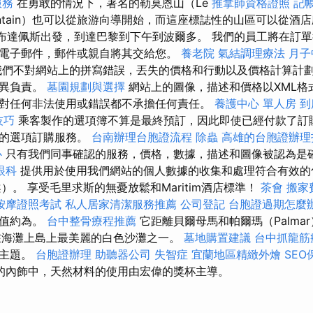
服務
在勇敢的情況下，著名的勒莫恩山（Le
推拿師資格證照
記
ntain）也可以從旅游向導開始，而這座標誌性的山區可以從酒
布達佩斯出發，到達巴黎到下午到波爾多。 我們的員工將在訂
電子郵件，郵件或親自將其交給您。
養老院
氣結調理療法
月子
們不對網站上的拼寫錯誤，丟失的價格和行動以及價格計算計
差異負責。
墓園規劃與選擇
網站上的圖像，描述和價格以XML格
對任何非法使用或錯誤都不承擔任何責任。
養護中心 單人房
到
的技巧
乘客製作的選項簿不算是最終預訂，因此即使已經付款了訂
務的選項訂購服務。
台南辦理台胞證流程
除蟲
高雄的台胞證辦理
心
只有我們同事確認的服務，價格，數據，描述和圖像被認為是
眼科
提供用於使用我們網站的個人數據的收集和處理符合有效的
I法案）。 享受毛里求斯的無憂放鬆和Maritim酒店標準！
茶會
搬家
按摩證照考試
私人居家清潔服務推薦
公司登記
台胞證過期怎麼
所值約為。
台中整骨療程推薦
它距離貝爾母馬和帕爾瑪（Palma
直接在海灘上島上最美麗的白色沙灘之一。
墓地購置建議
台中抓龍筋
的主題。
台胞證辦理
助聽器公司
失智症
宜蘭地區精緻外燴
SE
的內飾中，天然材料的使用由宏偉的獎杯主導。