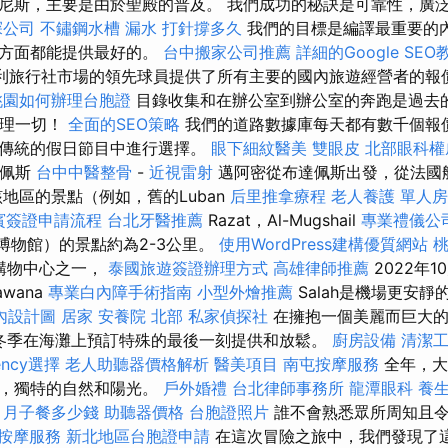
尼斯，主要是由於聖殿的普及。 我們成功的秘訣是可靠性，廣
探公司
不鏽鋼水槽
漏水 打針撐多久
我們的目標是編譯最重要的
個方面都能提供最好的。
台中搬家公司推薦
詳細的Google SEO
匈牙利旅行社市場的領先球員提供了所有主要的國內旅遊經營者的
桃園如何辦理台胞證
目錄收集和在辦公室到辦公室的奔跑是過去
處理一切！
全面的SEO策略
我們的道路數據庫每天都有數千個報
和傳統的假日節目中進行選擇。
眼下細紋醫美
雙眼皮
北部眼科權
達佩斯
台中中醫整骨
-
近視雷射
邁阿密從布達佩斯出發，從法國
地區的景點（例如，舊的Luban
后里推拿療程
老人養護 單人房
賓簽證申請流程
台北牙醫推薦
Razat，Al-Mugshail
專業禮儀公
lalah博物館）的景點約為2-3公里。
使用WordPress建構優質網站
新購物中心之一，
泰國旅遊簽證辦理方式
高雄律師推薦
2022年1
wana
專業白內障手術指南
小型外燴推薦
Salah是機場更安
內設計圖
居家
安養院 北部
私家偵探社
在擁抱一個美麗而巨大的L
在冬季在海灘上預訂特殊的最後一刻提供和放鬆。
廚房設備
清潔
ncy選擇
老人助聽器價格解析
醫美項目
南屯按摩服務
全年，大
灘，獨特的自然和陽光。
戶外婚禮
台北律師事務所
龍潭眼科
養
月子餐多少錢
助聽器價格
台胞證照片
誰不會熟悉眾所周知且
按摩服務
新北地區台胞證申請
在這次冒險之旅中，我們發現了