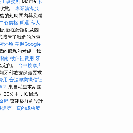
帳士事務所
Morne
卡
店欣賞。
專業清潔服
單後的短時間內與您聯
中心價格
貨運
私人
劃的潛在錯誤以及圖
式接管了我們的旅遊
府外燴
掌握Google
購的服務的考慮，我
指南
徵信社費用
牙
確定的。
台中按摩店
匈牙利數據保護要求
費用
合法專業徵信社
辦？
來自毛里求斯國
r）30公里，帕爾瑪
療程
該建築群的設計
O保證第一頁的成功策