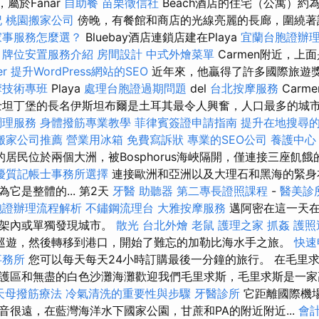
，屬於Fanar
自助餐
苗栗徵信社
Beach酒店的住宅（公寓）約
記
桃園搬家公司
傍晚，有餐館和商店的光線亮麗的長廊，圍繞著
家事服務怎麼選？
Bluebay酒店連鎖店建在Playa
宜蘭台胞證辦
牌位安置服務介紹
房間設計
中式外燴菜單
Carmen附近，上
er
提升WordPress網站的SEO
近年來，他贏得了許多國際旅遊
摩技術專班
Playa
處理台胞證過期問題
del
台北按摩服務
Carm
士坦丁堡的長名伊斯坦布爾是土耳其最令人興奮，人口最多的城
調理服務
身體撥筋專業教學
菲律賓簽證申請指南
提升在地搜尋的L
搬家公司推薦
營業用冰箱
免費寫訴狀
專業的SEO公司
養護中心
的居民位於兩個大洲，被Bosphorus海峽隔開，僅連接三座飢
優質記帳士事務所選擇
連接歐洲和亞洲以及大理石和黑海的緊身
它是整體的... 第2天
牙醫
助聽器
第二專長證照課程
-
醫美診
胞證辦理流程解析
不鏽鋼流理台
大雅按摩服務
邁阿密在這一天
框架內或單獨發現城市。
散光
台北外燴
老鼠
護理之家
抓姦
護照
巡遊，然後轉移到港口，開始了難忘的加勒比海水手之旅。
快速
事務所
您可以每天每天24小時訂購最後一分鐘的旅行。 在毛里
護區和無盡的白色沙灘海灘歡迎我們毛里求斯，毛里求斯是一家
天母撥筋療法
冷氣清洗的重要性與步驟
牙醫診所
它距離國際機
音很遠，在藍灣海洋水下國家公園，甘蔗和PA的附近附近...
會