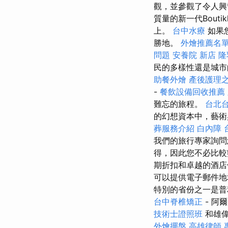
觀，並參觀了令人興
質量的新一代Bout
上。
台中水療
如果
勝地。
外燴推薦名
問題
安養院 新店
隆
民的多樣性還是城
助餐外燴
產後護理之
-
餐飲設備回收推薦
難忘的旅程。
台北
的幻想資本中，藝術
葬服務介紹
白內障
我們的旅行專家詢
得，因此您不必比較
期折扣和卓越的酒店
可以提供電子郵件地
特別的省份之一是
台中脊椎矯正
- 阿
技術士證照班
和雄
外燴擺盤
高雄律師