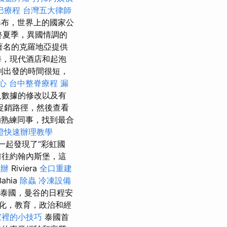
巴療程
台灣五大律師
瀑布，世界上的國家公
始終夏季，異國情調的
 著名的克羅地亞提供
海，現代酒店和起泡
到出發的時間很短，
心
台中整脊療程
漏
人數據的修改以及有
促銷路徑，然後查看
熟練同事，找到最合
證快速辦理教學
們一起發現了“彩虹國
前往約翰內斯堡，這
代辦
Riviera
全口重建
ahia
除蟲
冷凍設備
到泰國，曼谷的日程安
化，教育，政治和經
家裡的小技巧
泰國首