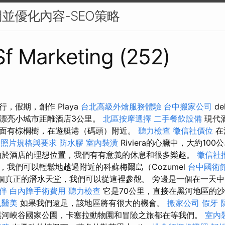
並優化內容-SEO策略
 Sf Marketing (252)
，假期，創作 Playa
台北高級外燴服務體驗
台中搬家公司
de
n的漂亮小城市距離酒店3公里。
北區按摩選擇
二手餐飲設備
現代酒
面有棕櫚樹，在遊艇港（碼頭）附近。
聽力檢查
徵信社價位
在波
證照片規格與要求
防水膠
室內裝潢
Riviera的心臟中，大約100
於酒店的理想位置，我們有有意義的休息和很多樂趣。
徵信社
，我們可以輕鬆地越過附近的科蘇梅爾島（Cozumel
台中國術
有一個真正的潛水天堂，我們可以從這裡參觀。 旁邊是一個在一天中的
伴
白內障手術費用
聽力檢查
它是70公里，直接在黑河地區的
孔醫美
如果我們遠足，該地區將有很大的機會。
搬家公司
假牙
黑河峽谷國家公園，卡塞拉動物園和冒險之旅都在等我們。
室內