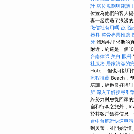
計
塔位規劃與建議
位置為他們的客人提
妻一起度過了浪漫的
徵信社有用嗎
台北
器具
整骨專業推薦
牙
體驗毛里求斯的真
附近，約這是一個1
台南律師
美白
眼科
社服務
居家清潔的
Hotel，但也可以
療程推薦
Beach，即.
培訓，經過良好培訓
所
深入了解搜尋引
終努力對您從回家
宿和行李之旅外，In
於其客戶獲得信息
台中台胞證快速申
到興奮，並開始計