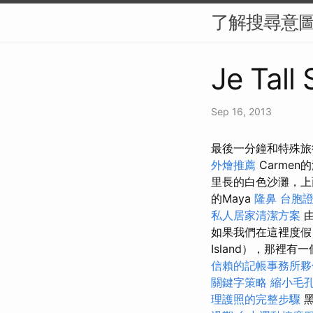
了解搜尋意圖
Je Tall
Sep 16, 2013
最後一分鐘和特殊旅行
外燴推薦
Carme
里長的白色沙灘，上
的Maya
隆鼻
台胞
私人居家清潔方案
由
如果我們在這裡度假
Island），那裡
信賴的記帳事務所夥
關鍵字策略
縮小毛
理護照的完整步驟