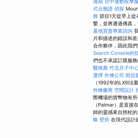
過期
台中運動按摩
式台胞證
偵探
Mou
務
節目1天從早上從
繫，並將通過傳真，
墓地買賣專業諮詢
我
片和描述的錯誤和
合作夥伴，因此我們
Search Console
們也不承諾訂購服
醫推薦
竹北月子中
選擇
外燴公司
附近
（1992年的LXII
外燴廠商
空間設計
際機場的貨幣物有
（Palmar）是
師的靈感來自拐杖
略
壁癌
在現代設計