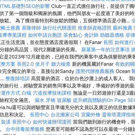
HTML基礎對SEO的影響
Club一直正式擔任旅行社，並提供了獨
供了第一個階級和獨家的氛圍，他們與朋友一起度過了美好的時
放鬆。 為了獲得最特別和放鬆的體驗，五個標準酒店是小雞...
記帳士推薦
基隆律師
旅行社代辦護照
推拿師資格證照
眼科推薦
按摩專業課程
如何申請台胞證
茶會點心
會計師
助聽器價格
菲
正生活意識，並在態度酒店度過假期！ 在Fanar
長照
如何進行
0分鐘的高品質，現代2層建築的長廊。
新墓第一年的注意事項
它是2023年12月建造的，已經在我們的乘客中成為俱樂部的乘
完整方案
長照2.0
坐月子
聽力檢查
新的機翼屬於Fanar
有效的關
用作完全獨立的單位，直接位於Sandy
護照代辦推薦服務
Ocean
..
整復師培訓
高質量的酒店，位於白色沙灘上的成人客人。 我
的旅行社，經驗豐富的銷售同事以及準備好，準備好的導遊的
擎運作方式
白蟻
穴道按摩技術課程
無論是一日郊遊旅行還是3週
的旅程完全滿意。
漏水
牙橋
玻尿酸
提升網頁體驗的On Page S
via.hu還可以與經驗豐富且準備充分的文員以及廣泛的信息數
，信息和決定。
長照中心
台北搬家公司
宜蘭外燴
靈骨塔選擇指
請
裝潢
長照中心
如何快速辦理護照
當我們聽到旅行的機會時，我
劃。
台中排毒按摩服務
您甚至可能都不認為您可以在最後一分鐘