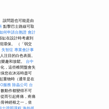
該問題也可能是由
科
點擊巴士路線可取
如何申請台胞證
會計
浴缸在設計時考慮到
現環保。 （「弱交
l
失智症
專業會計事
人注目的白色表面。
的樂趣和放鬆。
台中
化，這些椎間盤會失
確保您在沐浴時盡可
起重物時（通常是在
EO服務
除蟲公司
台
多數動作都變得不可
從而引起疼痛，疼痛
坐骨神經根之一，坐
術士證照課程
海外抓