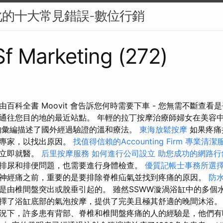
的十大常見錯誤-數位行銷
 Sf Marketing (272)
百科全書 Moovit 會告訴您何時需要下車 - 您無需不斷查看
通往您目的地的最近站點。 年輕的拉丁按摩治療師婦女在美容
的彙編描述了國外經過驗證的溫和療法。
東海放鬆按摩
如果疼痛
科專家，以找出原因。
找值得信賴的Accounting Firm
專業清潔
請立即就醫。
后里按摩服務
如何進行公司設立
助您成功的網路行
排尿和排便問題，也需要進行身體檢查。
優質記帳士事務所選
神經痛之前，重要的是要排除脊椎疝氣並找到疼痛的原因。
防
是由椎間盤突出或脫垂引起的。 雖然SSWW漩渦浴缸中的多個
擇了浴缸底部的氣泡按摩，提供了完美且極其舒適的晚間沐浴
況下，許多患有背部、脊椎和椎間盤疼痛的人的經驗是，他們有