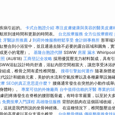
損疾病引起的。
卡式台胞證介紹
專注皮膚健康與美容的醫美皮膚
航班到達時間和更新的時間表。
台北按摩服務
全方位按摩療程
社
牙醫診所推薦
J
到府外燴服務輕鬆享受
會計師事務所
形單端
缸整合到小浴室中，並且通過去除不必要的露台區域和圓角，實
特或更小的電壓）。
基隆台胞證代辦
SSWW
房屋 漏水
Whirlpoo
護照
(AU818)
工商登記全攻略
採用優質壓克力材料製成，具有引
SWW浴缸設計時尚舒適，浴缸內部空間相當大，讓您享受沐浴
骨組成，椎骨之間有柔性椎間盤。
搜尋引擎如何運作
隨著身體老
現代設計和鍍鉻元素，美妙的水流和空氣按摩以及各種豪華設施
按摩
SEO的真正意思是什麼？
腰痛通常發生在突然的小動作或舉
動身體時）。
專業可信的外燴廠商
台中值得信賴的牙醫
專業的S
的劇烈疼痛發生在脊椎的腰部骶骨處，有時非常嚴重，以至於大
估
免費按摩入門課程
高雄徵信服務
背部的肌肉在這個區域收縮，
，這就是我們所說的坐骨神經痛。 在這種情況下，椎間盤壓迫
骨的高度處以其分支退出椎管。
台中整骨價格
傳統整復推拿技