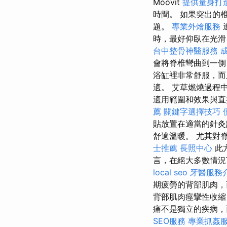
Moovit
提供量身打
時間。 如果突出的
題。
專業外燴服務
時，最好仰臥在光
台中整骨神醫服務
會將脊椎彎曲到一側
浴缸裡非常舒服，而
適。 艾草燃燒過程
適用範圍和效果與直
薦
關鍵字選擇技巧
貼放置在適當的針
舒適溫暖。 尤其對
士推薦
長照中心
此
言，在絕大多數情況
local seo
牙醫服務
期疲勞的背部肌肉，
背部肌肉痙攣性收縮
痛不是獨立的疾病，
SEO服務
專業抓姦