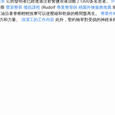
防水
它的發明者已經透過注射食鹽溶液治癒了1300多名患者。
H
勞斯
豐原整骨
撥筋課程
(Rudolf
專業整骨師
桃園外燴服務推薦
B
草油沿著脊椎輕輕按摩可以使壓縮和乾燥的椎間盤再生。
專業外
能力和力量。
清潔工的工作內容
此外，聖約翰草對受損的神經末