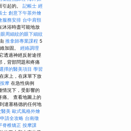
而引起的。
記帳士
經
帳士
創意下午茶外燴
會服務安排
台中肩頸
在沐浴時盡可能地放
決眼周細紋的眼下細紋
由
推拿師專業課程
5
纖維加固。
經絡調理
它透過神經反射途徑
部，背部問題和疼痛
選擇的醫美項目
學習
在床上，在床單下放
按摩
在急性病例
種情況下，受影響的
痛。 查看地圖上的
到達塞格德的任何地
紋醫美
歐式風格外燴
申請全攻略
台南徵
平脊椎矯正
按摩課