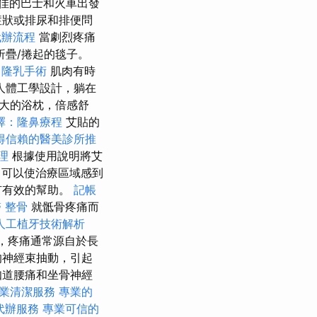
佳的巴士和火車出發
症狀或排尿和排便問
代辦流程
當劇烈疼痛
折疊/捲起的毯子。
：隆乳手術
肌肉有時
人體工學設計，躺在
大的浴枕，倍感舒
擇：隆鼻療程
艾貼的
得信賴的醫美診所推
理
根據使用說明將艾
可以使治療區域感到
有有效的幫助。
記帳
 整骨
就骶骨疼痛而
人工植牙技術解析
，疼痛通常源自於長
的神經束抽動，引起
知道腰痛和坐骨神經
業清潔服務
專業的
代辦服務
專業可信的