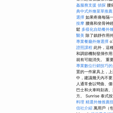
姦服務支援
偵探
腰
典中式外燴菜單推薦
選擇
如果疼痛每隔
按摩
腰痛和坐骨神經
鬆
多樣化自助餐外
醫美
除了鎮靜作用
專業餐廳外燴選擇
o
證照課程
此外，這種
和調節機制發揮作
就有可能消失。 重
專業數位行銷技巧的
置的一件家具上，
中，建議幾天內不要
人通常會以彎曲、
巴士和火車時刻表、
方。 Sunrise 
料理
精選外燴推薦
信社介紹
萬用戶（包