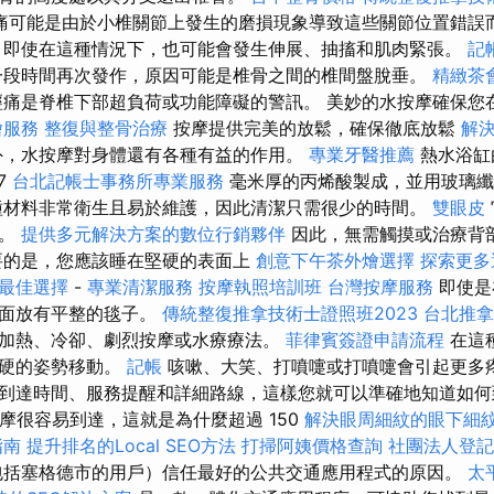
痛可能是由於小椎關節上發生的磨損現象導致這些關節位置錯誤
即使在這種情況下，也可能會發生伸展、抽搐和肌肉緊張。
記
一段時間再次發作，原因可能是椎骨之間的椎間盤脫垂。
精緻茶
痛是脊椎下部超負荷或功能障礙的警訊。 美妙的水按摩確保您
燴服務
整復與整骨治療
按摩提供完美的放鬆，確保徹底放鬆
解
外，水按摩對身體還有各種有益的作用。
專業牙醫推薦
熱水浴缸
7
台北記帳士事務所專業服務
毫米厚的丙烯酸製成，並用玻璃
材料非常衛生且易於維護，因此清潔只需很少的時間。
雙眼皮
用。
提供多元解決方案的數位行銷夥伴
因此，無需觸摸或治療背
要的是，您應該睡在堅硬的表面上
創意下午茶外燴選擇
探索更多
最佳選擇
-
專業清潔服務
按摩執照培訓班
台灣按摩服務
即使是
上面放有平整的毯子。
傳統整復推拿技術士證照班2023
台北推拿
加熱、冷卻、劇烈按摩或水療療法。
菲律賓簽證申請流程
在這
僵硬的姿勢移動。
記帳
咳嗽、大笑、打噴嚏或打噴嚏會引起更多疼
到達時間、服務提醒和詳細路線，這樣您就可以準確地知道如何
泰式按摩很容易到達，這就是為什麼超過 150
解決眼周細紋的眼下細
指南
提升排名的Local SEO方法
打掃阿姨價格查詢
社團法人登記
括塞格德市的用戶）信任最好的公共交通應用程式的原因。
太