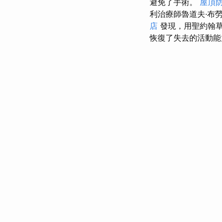
避免了手術。
屋頂
利治療師魯道夫·布
店
發現，用聖約翰
恢復了失去的活動