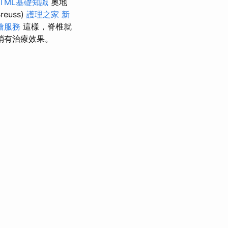
TML基礎知識
奧地
reuss)
護理之家 新
燴服務
這樣，脊椎就
梢有治療效果。