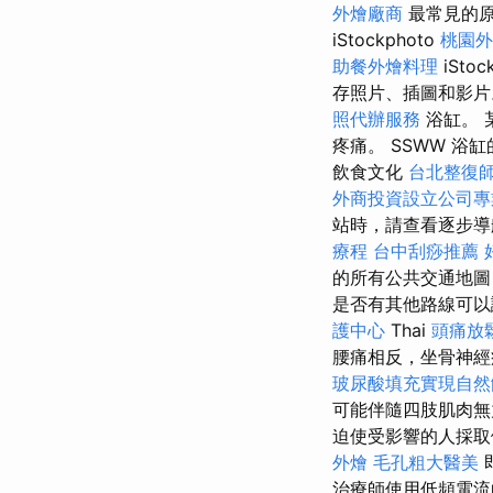
外燴廠商
最常見的原
iStockphoto
桃園外
助餐外燴料理
iStoc
存照片、插圖和影
照代辦服務
浴缸。 
疼痛。 SSWW 
飲食文化
台北整復
外商投資設立公司專
站時，請查看逐步導
療程
台中刮痧推薦
的所有公共交通地圖
是否有其他路線可
護中心
Thai
頭痛放
腰痛相反，坐骨神經
玻尿酸填充實現自然
可能伴隨四肢肌肉
迫使受影響的人採取
外燴
毛孔粗大醫美
治療師使用低頻電