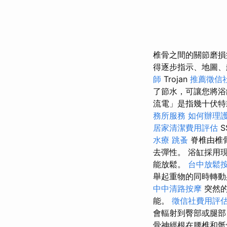
椎骨之間的關節磨
得逐步指示、地圖、
師
Trojan
推薦徵信
了節水，可讓您將浴
流電」是指幾十伏
務所服務
如何辦理
居家清潔費用評估
S
水療
跳蚤
脊椎由椎
去彈性。 浴缸採用
能放鬆。
台中放鬆
舉起重物的同時轉
中中清路按摩
突然
能。
徵信社費用評
會輻射到臀部或腿部
骨神經根在腰椎和骶