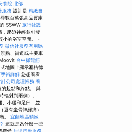
安養院 北部
燴服務
設計是
精緻自
尋數百萬張高品質庫
華的 SSWW
旅行社護
樣，壓迫神經並引發
較小的浴室空間。 -
務
徵信社服務有用嗎
往景點、街道或主要車
Moovit
台中抓龍筋
式地圖上顯示塞格德
牙手術詳解
您想看看
會計公司處理帳務
養
旅程的起點和終點。 與
時輻射到兩側）。
腿、小腿和足部，並
（還有坐骨神經痛）
刺痛。
宜蘭地區精緻
？
這就是為什麼一些
者接受
后里按摩服務