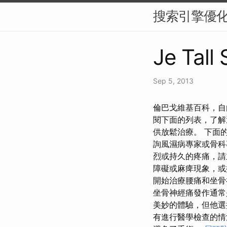
搜索引擎優化
Je Tall
Sep 5, 2013
倫巴戈維基百科，自由
閱下面的列表，了解
供放鬆治療。 下面
詢風濕病專家或骨
烈或持久的疼痛，
障礙或麻痺現象，或
開始治療腰痛和坐骨
坐骨神經痛發作通常
美妙的體驗，但他選
有進行醫學檢查的情