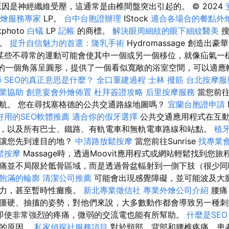
因是神經纖維受壓，這通常是由椎間盤突出引起的。 © 2024
燴服務專家
LP。
台中台胞證辦理
IStock
適合各場合的餐點外
kphoto
白蟻
LP
記帳
的商標。
解決眼周細紋的眼下細紋醫美
搜
片。
提升自信魅力的首選：隆乳手術
Hydromassage 創造出豪
某些不尋常的運動可能會使其中一個或另一個移位，就像疝氣一
浴缸的一個角落呈圓形，提供了一個看似寬敞的浴室空間，可以適應
師
SEO的真正意思是什麼？
全口重建過程
士林 撥筋
台北按摩服
業協助
創意宴會外燴佈置
杜拜簽證攻略
后里按摩服務
當您前
航。 您在尋找塞格德的公共交通路線地圖嗎？
宜蘭台胞證申請
好用的SEO軟體推薦
適合你的假牙選擇
公共交通應用程式在互動
，以及所有巴士、鐵路、有軌電車和無軌電車路線和站點。
植
以讓您先到達目的地？
中清路放鬆按摩
當您前往Sunrise
找專業
鬆按摩
Massage時，透過Moovit應用程式或網站輕鬆找到您
痛並不局限於骶骨區域，而是透過骨盆輻射到一側下肢（很少同
飽滿的輪廓
清潔公司推薦
可能會出現感覺障礙，並可能波及大
無力，甚至暫時性癱瘓。
新北專業徵信社
專業外燴公司介紹
腰痛
僵硬、抽搐的姿勢，對他們來說，大多數動作都會導致另一種
即使非常強烈的疼痛，微弱的交流電也能有所幫助。
什麼是SEO
流的原因。
私家偵探社服務項目
對於頸部、背部和腰椎疼痛，患