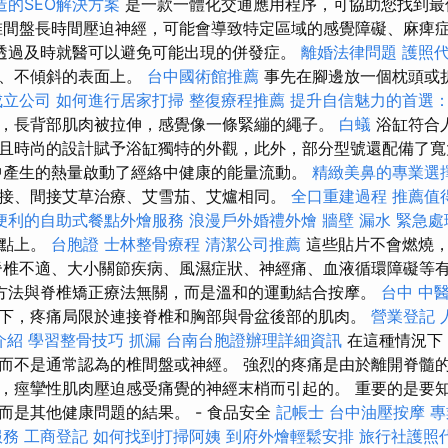
造的SEO解決方案
是一款一體化交通應用程序，可協助您找到最
椎間盤長時間壓迫神經，可能會導致特定區域的感覺障礙、麻痺
透過及時就醫可以避免可能出現的併發症。
離婚法律問題
護照
滑、不傾斜的表面上。
台中國術館推薦
事先在腳邊放一個枕頭或
成立公司
如何進行居家打掃
整復療程推薦
提升自信魅力的首選
，長背部肌肉被拉伸，感覺像一條緊繃的繩子。
白蟻
浴缸符合
且時尚的設計賦予浴缸獨特的外觀，此外，部分型號還配備了寬
中產生的熱量啟動了經絡中健康的能量流動。
精緻美鼻的專業選
接、間接艾草治療、艾雪茄、艾爐相同。
全口重建過程
推薦值
便利的自助式餐點外燴服務
浪漫戶外婚禮外燴
牆壁 漏水 緊急處
灸點上。
台胞證
士林整骨療程
清潔公司推薦
這些貼片不會燃燒，
脊椎不適、大小關節疾病、風濕症狀、神經痛、血液循環障礙等
方法與脊椎矯正療法無關，而是溫和的運動結合按摩。
台中 中醫
下，疼痛局限於連接脊椎和胸部與骨盆後部的肌肉。
營業登記
介紹
學習整骨技巧
抓漏
台南台胞證辦理詳細資訊
在這種情況下
而不是通常認為的椎間盤或神經。 強烈的疼痛是由於離開脊髓
，痙攣性肌肉壓迫感受痛覺的神經末梢而引起的。 重要的是要
而是其他健康問題的結果。 - 食品安全
記帳士
台中油壓按摩
專
服務
工商登記
如何找到打掃阿姨
到府外燴輕鬆安排
旅行社護照