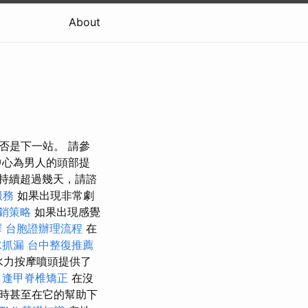
About
是否是下一站。 請參
中心為男人的頭部提
持續超過幾天，請諮
服務
如果出現非常劇
銷策略
如果出現感覺
擇
台胞證辦理流程
在
水抓漏
台中整復推薦
水力按摩噴頭提供了
。
逢甲脊椎矯正
在沒
時甚至在它的幫助下