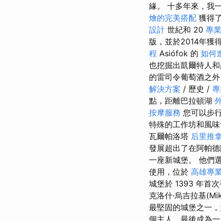
緣。 十多年來，我一
燴的完美搭配
獲得了
設計
世紀和 20
專
版，並於2014年獲得
程
Asiófok 的
如何
也挖掘出凱爾特人
的雷司令葡萄酒之外，
解決方案
/ 歷史 /
專
點，距離巴拉頓湖
按摩服務
您可以步
特殊的工作坊和風
瓦爾帕洛塔
后里推
發展超出了在阿帕
一座新城堡。 他們
使用，位於
高雄專
城堡於 1393 
克洛什·烏吉拉基(Mikló
最堅固的城堡之一，大
個主人，最後成為一