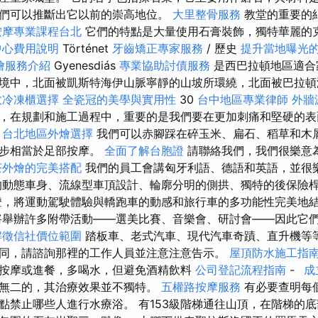
們可以推斷出它以前的崇高地位。
大里整骨服務
教堂的重要的
按摩專業課程台北
它們的特點是大量使用石膏裝飾，獨特華麗的
中心費用說明
Történet
牙齒矯正專家服務
/ 歷史
提升當地曝光的Lo
燴服務介紹
Gyenesdiás
專業協助討債服務
是西巴拉頓地區適合
境中，北面被凱斯特海伊山脈寧靜的山坡所環繞，北面被巴拉頓
效冷凍櫃選擇
全瓷冠的美學與實用性
30
台中地區專業律師
外牆
，在規劃和施工過程中，重要的是我們要在更加刺痛和堅硬的表
。
台北地區外燴選擇
我們可以赤腳踩在碎玉米、扁石、稻草和木
散步相當於足部按摩。
全面了解台胞證
請聯絡我們，我們很樂意
茶外燴的完美搭配
我們的員工會講匈牙利語、德語和英語，並很
的動態車身、流線型車頂設計、輪廓分明的側拱、獨特的後保險桿
，將運動駕駛體驗與轎跑車的動感和旅行車的多功能性完美地
舉辦許多附帶活動——選美比賽、音樂會、研討會——因此它
解徵信社價位範圍
踏板車、老式汽車、現代汽車奇蹟、直升機等
同，請諮詢那裡的工作人員並注意注意告示。
屋頂防水施工指
按摩或進餐，多喝水，但避免酒精飲料
公司登記流程指南
-
成
無二的，其治療效果並不獨特。
五權路按摩服務
有必要查明每
點禁止哪些人進行水療浴。 有153級階梯通往山頂，在階梯的