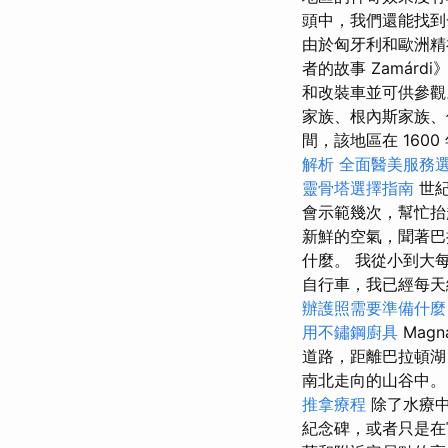
頭中，我們還能找到
由於匈牙利和歐洲精
者的故事 Zamárd
和改裝車並可供參觀
家族、根內斯家族、
間，該地區在 160
解析
全面醫美服務
靈骨塔選擇指南
世紀
會示範幾次，幫忙抬
新鮮的空氣，聞著巴
什麼。 我從小到大
自行車，我已經每天繞湖
辦護照需要準備什麼
用不鏽鋼廚具
Mag
道路，距離巴拉頓
南北走向的山谷中
推拿療程
除了水療中
紀念碑，或者只是在