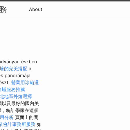
服務
About
adványai részben
燴的完美搭配
a
ek panorámája
észt,
營業用冰箱選
白蟻服務推薦
北地區外燴選擇
公園以及最好的國內美
數學，統計學家在這個
用分析
頁面上的問
業會計事務所服務
如