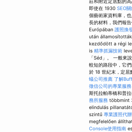
莊和附近定居點的高
即使在 1930
SEO
個藝術家資料庫，也
長的材料，我們報告
Európában
護照換
után államosítottá
kezdődött a régi l
is
精準抓漏技術
le
「Séd」。 一般
較短的路段中，它們
於 18 世紀末，定
蟻公司推薦
了解Buf
徵信公司的專業服務
斯托拉帕蒂橋和普拉橋
務所服務
többmint 3
elindulás pillanatá
szintű
專業護照代辦
megfelelően állíth
Console使用指南
es