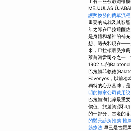
上有一座被鍛鐵柵欄
MEJJULÁS ÚJAB
護照換發的簡單流程
重要的成就及其影
年之際在巴拉通薩佐
是身體和精神的補充
想、過去和現在——
來，巴拉頓最受推薦
萊茵河雷司令之一，雷司令以及
1902 年的Bala
巴拉頓菲賴德(Bal
Fövenyes，以前稱
獨特的心形墓碑，是受
明的搬家公司費用說
巴拉頓湖北岸最重要
價值、旅遊資源和
的一部分、古老的菲賴
的醫美診所推薦
推
筋療法
早已是古羅馬