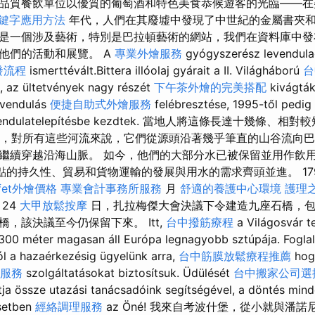
品質餐飲單位以優質的葡萄酒和特色美食恭候遊客的光臨——在
關鍵字應用方法
年代，人們在其廢墟中發現了中世紀的金屬書夾和
是一個涉及藝術，特別是巴拉頓藝術的網站，我們在資料庫中發
他們的活動和展覽。 A
專業外燴服務
gyógyszerész levendula
發流程
ismerttévált.Bittera illóolaj gyárait a II. Világháború
台
k, az ültetvények nagy részét
下午茶外燴的完美搭配
kivágták
evendulás
便捷自助式外燴服務
felébresztése, 1995-től pedig
vendulatelepítésbe kezdtek. 當地人將這條長達十幾條、
來說，對所有這些河流來說，它們從源頭沿著幾乎筆直的山谷流向
繼續穿越沿海山脈。 如今，他們的大部分水已被保留並用作飲
居點的持久性、貿易和貨物運輸的發展與用水的需求齊頭並進。 1794 
fet外燴價格
專業會計事務所服務
月
舒適的養護中心環境
護理
24
大甲放鬆按摩
日，扎拉梅傑大會決議下令建造九座石橋，
，該決議至今仍保留下來。 Itt,
台中撥筋療程
a Világosvár t
00 méter magasan áll Európa legnagyobb sztúpája. Foglal
tól a hazaérkezésig ügyelünk arra,
台中筋膜放鬆療程推薦
hog
服務
szolgáltatásokat biztosítsuk. Üdülését
台中搬家公司選
atja össze utazási tanácsadóink segítségével, a döntés min
etben
經絡調理服務
az Öné! 我來自考波什堡，從小就與潘