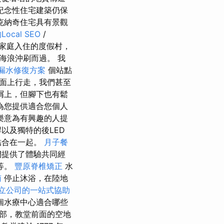
紀念性住宅建築仍保
克納奇住宅具有景觀
cal SEO
/
家庭入住的度假村，
海浪沖刷而過。 我
漏水修復方案
個站點
面上行走，我們甚至
屑上，但腳下也有鬆
為您提供適合您個人
樂意為有興趣的人提
以及獨特的後LED
結合在一起。
月子餐
們提供了體驗共同經
等。
豐原脊椎矯正
水
南
停止沐浴，在陸地
立公司的一站式協助
個水療中心適合哪些
底部，教堂前面的空地