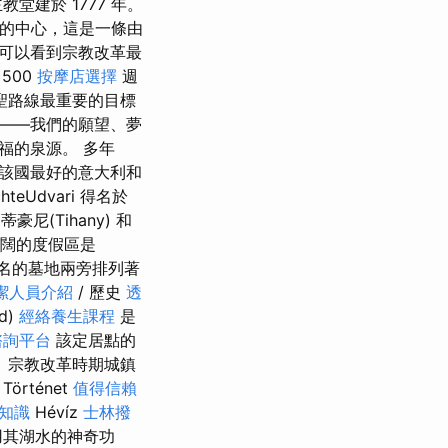
建於 1777 年。
szó 的中心，這是一條由
可以看到宗教改革最
500
按摩店選擇
週
聖路線最重要的目標
——我們的願望、夢
福的泉源。 多年
該國最好的意大利和
hteUdvari 得名於
尼(Tihany) 和
其廣闊的度假區是
國著名的墓地兩旁排列著
潔人員介紹
/ 歷史
透
ed)
經絡養生課程
是
諮詢平台
該定居點的
、宗教改革時期城鎮
rténet
值得信賴
礎知識
Hévíz
士林撥
用其湖水的神奇功