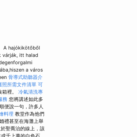
A hajókikötőből
 várják, itt halad
idegenforgal­mi
iába,hiszen a város
teen
骨導式助聽器介
護照所需文件清單
可
族箱裡。
冷氣清洗專
服務
您將講述如此多
順便說一句，許多人
燴料理
教堂作為他們
婚禮甚至在海灘上舉
於聖喬治的線上，該
在成千上萬的白色石