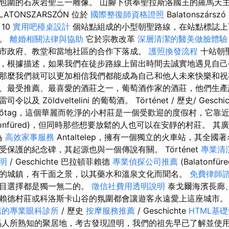
包圍的石灰岩聖三一雕像。 山腳下供奉聖拉斯洛國王的羅馬天主教堂
ALATONSZARSZÓN 位於
國際整復師資格證照
Balatonszár
10
實用吧檯桌設計
個站點組成的小型朝聖路線，在站點標誌上
響。
離婚相關法律與協助
它於宗教改革
深層清潔的醫美做臉體驗
市政府、教堂和當地社區的合作下落成。
護照換發流程
十站朝
，根據描述，如果我們在徒步路線上留出時間去誠實地遇見自己
那麼我們就可以更加相信我們都能成為自己和他人未來快樂和祝
、最受推薦、最喜愛的酒莊之一，葡萄酒作家的酒莊，他們生產
 Zöldveltelini 的葡萄酒。 Történet / 歷史/ Geschic
tonelőtag，這個華麗而乾淨的小村莊是一個受歡迎的度假村，它靠近蒂豪
atonfüred)，但同時那些想要放鬆的人也可以在安靜的村莊。 
為
高效家事服務
Antaltelep，擁有一個獨立的火車站，其全
保護的紀念碑，其起源也與一個傳說有關。 Történet
專業清
明
/ Geschichte 巴拉頓菲賴德
專業偵探公司推薦
(Balatonfür
的城鎮，有千面之景，以其藥水和溫泉文化而聞名。
免費律師
項目選擇都是獨一無二的。
徵信社費用透明說明
泰戈爾海濱長廊
德村莊或科洛斯卡山谷的氛圍都會讓遊客永遠愛上這座城市。 Tö
薦的專業眼科診所
/ 歷史
按摩服務推薦
/ Geschichte
HTML基
人所熟知的聚居地，考古發現證明，我們的祖先早已了解並使