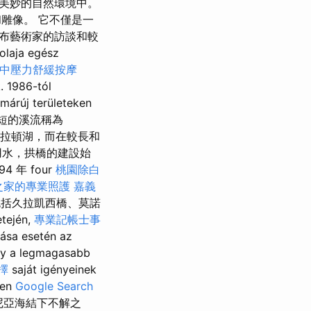
美妙的自然環境中。
雕像。 它不僅是一
布藝術家的訪談和較
olaja egész
中壓力舒緩按摩
. 1986-tól
 márúj területeken
相對較短的溪流稱為
巴拉頓湖，而在較長和
用水，拱橋的建設始
年 four
桃園除白
之家的專業照護
嘉義
包括久拉凱西橋、莫諾
etején,
專業記帳士事
ása esetén az
y a legmagasabb
擇
saját igényeinek
den
Google Search
諾尼亞海結下不解之