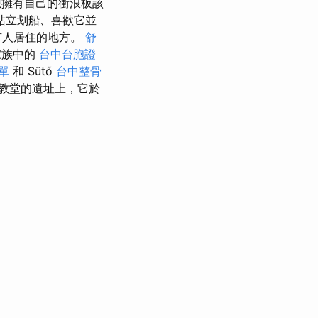
想擁有自己的衝浪板該
站立划船、喜歡它並
有人居住的地方。
舒
家族中的
台中台胞證
單
和 Sütő
台中整骨
教堂的遺址上，它於