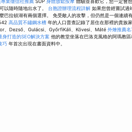
法專業徵信社推薦
SUP
身體放鬆按摩
體驗並喜歡它，您一定會
就可以隨時隨地出水了。
台胞證辦理流程詳解
如果您曾經嘗試過
麼巴拉頓湖有兩個選擇。 免受敵人的攻擊，但仍然是一個連續
542
高品質不鏽鋼水槽
年的人口普查記錄了居住在那裡的貴族
or、Dezső、Gulácsi、GyőrfiKáli、Kövesi、Máté
外燴推薦名
量身打造的SEO解決方案
他的教堂坐落在巴洛克風格的阿瑪教區
技巧
年首次出現在書面資料中。