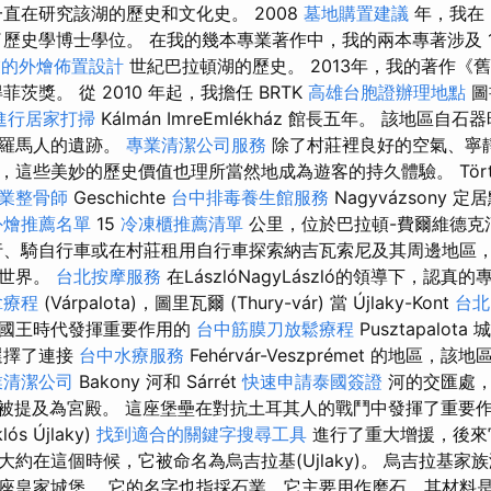
直在研究該湖的歷史和文化史。 2008
墓地購置建議
年，我在 E
歷史學博士學位。 在我的幾本專業著作中，我的兩本專著涉及 
業的外燴佈置設計
世紀巴拉頓湖的歷史。 2013年，我的著作《
菲茨獎。 從 2010 年起，我擔任 BRTK
高雄台胞證辦理地點
圖
進行居家打掃
Kálmán ImreEmlékház 館長五年。 該地區
和羅馬人的遺跡。
專業清潔公司服務
除了村莊裡良好的空氣、寧
這些美妙的歷史價值也理所當然地成為遊客的持久體驗。 Törté
業整骨師
Geschichte
台中排毒養生館服務
Nagyvázsony
外燴推薦名單
15
冷凍櫃推薦清單
公里，位於巴拉頓-費爾維德克
行、騎自行車或在村莊租用自行車探索納吉瓦索尼及其周邊地區
味世界。
台北按摩服務
在LászlóNagyLászló的領導下，認
拿療程
(Várpalota)，圖里瓦爾 (Thury-vár) 當 Újlaky-Kont
台北
德國王時代發揮重要作用的
台中筋膜刀放鬆療程
Pusztapalo
選擇了連接
台中水療服務
Fehérvár-Veszprémet 的地區
業清潔公司
Bakony 河和 Sárrét
快速申請泰國簽證
河的交匯處，
年首次被提及為宮殿。 這座堡壘在對抗土耳其人的戰鬥中發揮了重要
s Újlaky)
找到適合的關鍵字搜尋工具
進行了重大增援，後來
約在這個時候，它被命名為烏吉拉基(Ujlaky)。 烏吉拉基家
座皇家城堡。 它的名字也指採石業，它主要用作磨石，其材料