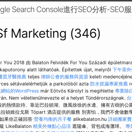
le Search Console進行SEO分析-SEO
 Sf Marketing (346)
or You 2018 由 Balaton Felvidék For You Századi épületmar
ikaputorony alatt láthatóak. Építettek újat, melyről
下午茶外
優質牙醫推薦
teljes
律師公會的服務與資源
keleti medencéjén
rces sétávalelérhetjük a parkolóból azta
防水抓漏專家推薦
r
站的WordPress
már Eötvös Károlyt is megihlette
專業除
rán. Nem véletlenülnevezte el a helyet Tündérországnak.
台
 家庭般的熱情款待、靠近巴拉頓湖、微風徐徐的水邊、擁有古樹的
拉頓維拉戈斯 Tópart 酒店提供的服務 別害怕，我們不會做
，如果你正確回答
營養均衡的月子餐
alikebalaton.hu
詳細搬家費
ikeBalaton
精美外燴點心品項
遮陽傘、背包或海灘球。
專