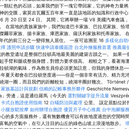
一顆紅色的石頭，如果我們折下一塊它帶回家，它的神奇力量將
神的交匯，索莫吉瓦爾五百年來一直是該地區的知識和行政中心
i》6 月 20 日至 24 日。 其間，它將舉辦一場 V8 美國汽車
。 在當地的貴族家族中，我們知道巴卡家族、巴拉尼家族、恰
傑爾菲家族、揚卡家族、庫恩家族、薩沃利家族和托蒂家族。 
0 年代的前三分之一變得無人居住。 一座可追溯至 16
多樣化自助
選擇
護照申請步驟
快速申請泰國簽證
台北外燴服務首選
推薦最
的教堂遺址是整個巴拉頓高地最美麗的建築古蹟之一。 如果一
起手臂和腿或整個身體，對體力要求很高。 相較之下，看著海
拉頓湖的氣味，作為救生員你必須更加註意，但我的身體休息—
每年夏天都會在巴拉頓堡度過——你是一個非常有活力、精力充沛
一圈，而且我們的距離較短，繞湖半圈好幾次。 Történet / 歷
家族墓設計與規劃
信賴的記帳事務所夥伴
Geschichte Neme
na」旁邊，這是通往羅馬（今天的
選對關鍵字提升流量
Veszpr
湖
卡式台胞證使用指南
12
白蟻防治與處理
公里。 該定居點位於
。
小腿放鬆按摩
如何辦理台胞證
優質月子中心推薦
台中泡腳服
心的多方面服務外，還有無數機會可以有效地度過您的空閒時
富氧的空氣中，在引人注目的山丘的綠色山坡上浪漫地散步。