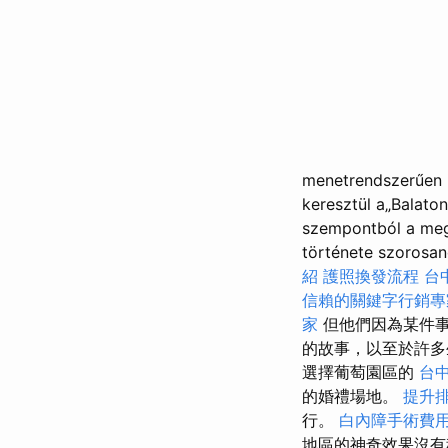
me­netrendszerűen i
keresztül a„Balatoni
szempontból a me­g 
története szorosan
紹
護照換發流程
台
信賴的關鍵字行銷專
家
但他們因為某件
的故事，以至於許多
選擇葡萄園區的
台
的婚禮場地。
提升排
行。
白內障手術費
地區的神奇效果沒有