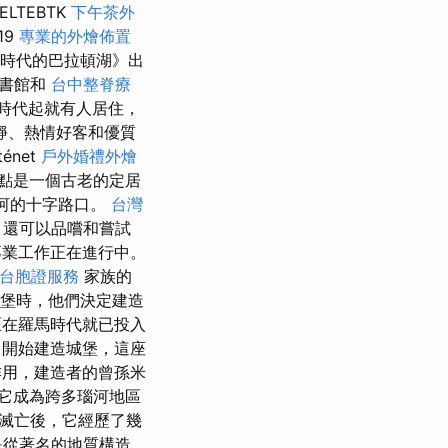
LTEBTK
下午茶外
19
專業的外燴佈置
舊時代的巴拉頓湖》出
書館和
台中整脊療
自石器時代起就有人居住，
靜、熱情好客和優質
net
戶外婚禮外燴
 定居點是一個古老的定居
河的十字路口。
台灣
，還可以品嚐和嘗試
真的專業工作正在進行中。
台胞證服務
家族的
ta 城堡時，他們決定建造
，該地區在羅馬時代就已投入
開始建造城堡，這座
作用，建造者的曾孫米
它成為跨多瑙河地區
族滅亡後，它經歷了幾
是從著名的地質構造