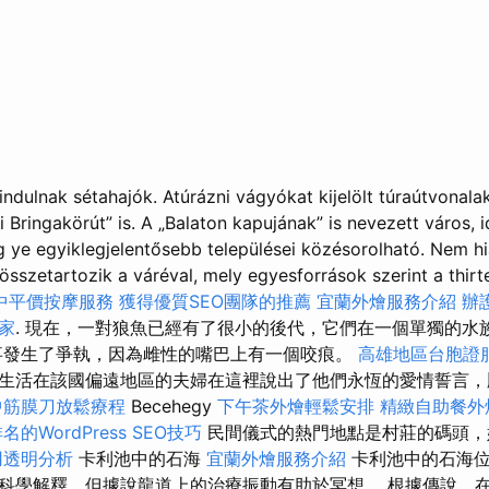
ndulnak sétahajók. Atúrázni vágyókat kijelölt túraút­vo­nalak
 Bringakörút” is. A „Balaton kapu­­jának” is nevezett város, 
ye egyikleg­je­len­tősebb települései közéso­rol­ható. Nem h
összetartozik a váréval, mely egyesforrások szerint a thir
中平價按摩服務
獲得優質SEO團隊的推薦
宜蘭外燴服務介紹
辦
家
. 現在，一對狼魚已經有了很小的後代，它們在一個單獨的水
事發生了爭執，因為雌性的嘴巴上有一個咬痕。
高雄地區台胞證
生活在該國偏遠地區的夫婦在這裡說出了他們永恆的愛情誓言，
中筋膜刀放鬆療程
Becehegy
下午茶外燴輕鬆安排
精緻自助餐外
名的WordPress SEO技巧
民間儀式的熱門地點是村莊的碼頭，
用透明分析
卡利池中的石海
宜蘭外燴服務介紹
卡利池中的石海位
科學解釋，但據說龍道上的治療振動有助於冥想。 根據傳說，