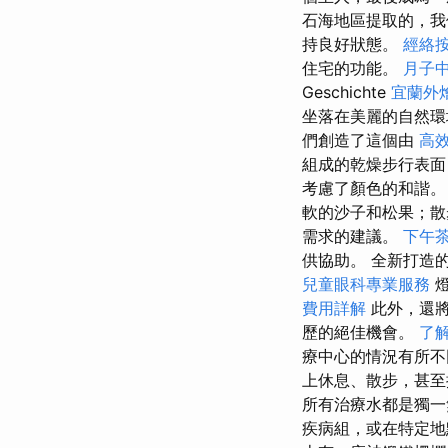
石海地區提取的，我
持良好狀態。
經絡
住宅的功能。
月子
Geschichte
宜蘭外
坐落在美麗的自然環
們創造了這個由
高
組成的乾燥步行表面
考慮了顏色的和諧
軟的沙子和松果；
需求的建議。
下午
供協助。 全新打造
兒童眼科專業服務
燈
費用詳解
此外，還將
歷的絕佳機會。
了
療中心的情況有所不
上休息、散步，甚至
所有治療水都是獨一
疾病組，或在特定地