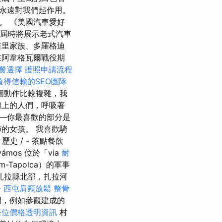
永遠對我們起作用。
。 《美國汽車愛好
會議，屆時將展示老式汽車
塔里家族、多羅格迪
在阿韋格瓦爾戰役期
餐選擇
護照申請流程
值得信賴的SEO團隊
個動作比較複雜，我
灘上的人們，呼吸著
—你最喜歡的部分是
的女孩。 我喜歡騎
史 / - 茶點餐飲
svámos 位於「via
耐
ém-Tapolca）的軍事
扎拉縣北部，扎拉河
務
西屯肩頸放鬆
整骨
間，例如參觀建成的
塔位價格透明資訊
村