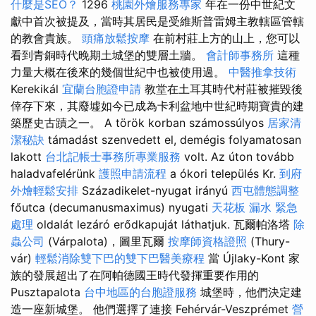
什麼是SEO？
1296
桃園外燴服務專家
年在一份中世紀文
獻中首次被提及，當時其居民是受維斯普雷姆主教轄區管轄
的教會貴族。
頭痛放鬆按摩
在前村莊上方的山上，您可以
看到青銅時代晚期土城堡的雙層土牆。
會計師事務所
這種
力量大概在後來的幾個世紀中也被使用過。
中醫推拿技術
Kerekikál
宜蘭台胞證申請
教堂在土耳其時代村莊被摧毀後
倖存下來，其廢墟如今已成為卡利盆地中世紀時期寶貴的建
築歷史古蹟之一。 A török korban számossúlyos
居家清
潔秘訣
támadást szenvedett el, demégis folyamatosan
lakott
台北記帳士事務所專業服務
volt. Az úton tovább
haladvafelérünk
護照申請流程
a ókori település Kr.
到府
外燴輕鬆安排
Századikelet-nyugat irányú
西屯體態調整
főutca (decumanusmaximus) nyugati
天花板 漏水 緊急
處理
oldalát lezáró erődkapuját láthatjuk. 瓦爾帕洛塔
除
蟲公司
(Várpalota)，圖里瓦爾
按摩師資格證照
(Thury-
vár)
輕鬆消除雙下巴的雙下巴醫美療程
當 Újlaky-Kont 家
族的發展超出了在阿帕德國王時代發揮重要作用的
Pusztapalota
台中地區的台胞證服務
城堡時，他們決定建
造一座新城堡。 他們選擇了連接 Fehérvár-Veszprémet
營