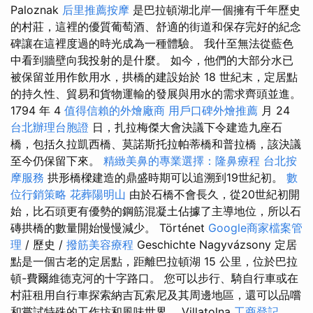
Paloznak
后里推薦按摩
是巴拉頓湖北岸一個擁有千年歷史
的村莊，這裡的優質葡萄酒、舒適的街道和保存完好的紀念
碑讓在這裡度過的時光成為一種體驗。 我什至無法從藍色
中看到牆壁向我投射的是什麼。 如今，他們的大部分水已
被保留並用作飲用水，拱橋的建設始於 18 世紀末，定居點
的持久性、貿易和貨物運輸的發展與用水的需求齊頭並進。
1794 年 4
值得信賴的外燴廠商
用戶口碑外燴推薦
月 24
台北辦理台胞證
日，扎拉梅傑大會決議下令建造九座石
橋，包括久拉凱西橋、莫諾斯托拉帕蒂橋和普拉橋，該決議
至今仍保留下來。
精緻美鼻的專業選擇：隆鼻療程
台北按
摩服務
拱形橋樑建造的鼎盛時期可以追溯到19世紀初。
數
位行銷策略
花葬陽明山
由於石橋不會長久，從20世紀初開
始，比石頭更有優勢的鋼筋混凝土佔據了主導地位，所以石
磚拱橋的數量開始慢慢減少。 Történet
Google商家檔案管
理
/ 歷史 /
撥筋美容療程
Geschichte Nagyvázsony 定居
點是一個古老的定居點，距離巴拉頓湖 15 公里，位於巴拉
頓-費爾維德克河的十字路口。 您可以步行、騎自行車或在
村莊租用自行車探索納吉瓦索尼及其周邊地區，還可以品嚐
和嘗試特殊的工作坊和風味世界。 Villatolna
工商登記