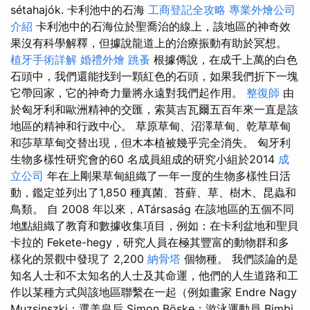
sétahajók. 卡利池中的石海
工商登記全攻略
專業外燴公司
介紹
卡利池中的石海位於聖喬治的線上，該地區的神奇效
果沒有科學解釋，但據說龍道上的治療振動有助於冥想。
植牙手術詳解
婚禮外燴
跳蚤
根據傳說，在成千上萬的白色
石頭中，我們還能找到一顆紅色的石頭，如果我們折下一塊
它帶回家，它的神奇力量將永遠對我們起作用。
整復師
由
於匈牙利和歐洲精神的交匯，索莫吉瓦爾五百年來一直是該
地區的精神和行政中心。 草原草甸、沼澤草甸、乾草草甸
和莎草草甸交替出現，但木本植被幾乎完全消失。 匈牙利
生物多樣性研究會的60 名成員組成的研究小組於2014
成
立公司
年在上剛果草甸組織了一年一度的生物多樣性日活
動，鑑定並列出了1,850 種真菌、苔蘚、草、樹木、昆蟲和
鳥類。 自 2008 年以來，ATársaság 在該地區的五個不同
地點組織了教育和數據收集項目，例如：在卡利盆地和聖貝
卡拉的 Fekete-hegy，研究人員在極其豐富的動物群和多
樣化的景觀中發現了 2,200
納骨塔
個物種。 我們談論的是
知名人士和不太知名的人士及其命運，他們的人生道路和工
作以某種方式與該地區聯繫在一起（例如畫家 Endre Nagy
Muzsinszki；選美皇后 Simon Böske；游泳運動員 Bimbi