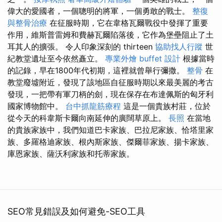
偉大的愛國者，一個聰明的將軍，一個勇敢的戰士。
整復
與整骨治療
在征服時期，它在韋格瓦爾戰役中發揮了重要
作用，維斯普雷姆和費赫瓦爾陷落後，它作為堡壘阻止了土
耳其人的擴張。 令人印象深刻的 thirteen
協助找人行蹤
世
紀教堂遺址至今依然矗立。
專業外燴 buffet 設計
根據當時
的記錄，早在1800年代初期，這裡就曾舉行彌撒。
整骨
在
教堂廢墟附近，發現了該地區自征服時期以來最美麗的考古
發現，一把帶有軍刀柄的劍，現在保存在布達佩斯的匈牙利
國家博物館中。
台中抓龍筋療程
這是一個貴族村莊，位於
從今天的科韋斯卡爾向南延伸的廣闊草原上。
長照
在當地
的貴族家族中，我們知道巴卡家族、巴拉尼家族、恰塔里家
族、多羅格迪家族、根內斯家族、傑爾菲家族、揚卡家族、
庫恩家族、薩沃利家族和托蒂家族。
SEO常見錯誤及如何避免-SEO工具