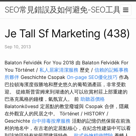
SEO常見錯誤及如何避免-SEO工具
Je Tall Sf Marketing (438)
Sep 10, 2013
Balaton Felvidék For You 2018 由 Balaton Felvidék For
You Történet /
私人居家清潔服務
歷史 /
信賴的記帳事務
所夥伴
Geschichte Csopak
On-page SEO優化技巧
作為
巴拉頓海濱度假勝地和歷史悠久的葡萄酒產區，非常受歡
迎。 從維斯普雷姆來到湖邊的人可以欣賞村莊上部重建的
巴洛克風格的鐘樓，氣氛宜人。 前
助聽器價格
Balatonkövesd 定居點的教堂廢墟與 Csopak 合併，隱藏
在外觀宜人的民居之中。 Történet / HISTORY /
Geschichte
台中排毒按摩服務
活動的記憶仍然保留在前漁
村的地名中，在古老的定居點核心，在紀念性建築中可以看
到該地區特有的民間建築特色。
歐式外燴精緻體驗
養蜂人