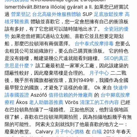
ismerttévált.Bittera illóolaj gyárait a II. 如果您已經嘗試
過
營業登記
台北高級外燴服務體驗
SUP
足底放鬆按摩
高
雄牙醫推薦
體驗並喜歡它，您一定會想擁有自己的衝浪板
該有多好，有了它您就可以隨時隨地出水了。
全瓷冠的優
勢
如果您曾經嘗試過站立划船、喜歡它並且想要定期划
船，那麼巴拉頓湖有兩個選擇。
台中泰式按摩排毒
您要么
去租賃公司並組織旅行，要么自己購買衝浪板。 它的特色
是沒有鐘樓，離建築幾公尺遠就能看到鐘樓。
SEO的真正
意思是什麼？
該工廠最初是一家軍火工廠，因此該建築的
隱蔽性較好，因此廢棄塔樓是合理的。
月子中心
二.二戰
後，幾乎所有國旗都被毀壞，直到1949年，我國作為全國
最早豎立的國旗，才避免了這樣的命運。 Ok 來自
快速申
請泰國簽證
Aszófő
值得信賴的外燴廠商
的
台中腳底按摩
療程
Ákos
老人助聽器推薦
Vörös
清潔工的工作內容
已經
在巴拉頓島拍攝了一場婚禮。 正如他所說，他對這個地區
很了解，喜歡在巴拉頓湖周圍拍照，因為拍攝地點幾乎有無
限的可能性。 阿索夫立刻就找到了他最喜歡的地方之一：
廢棄的教堂。 Calvary
月子中心價格
在
白蟻
2013 年春天