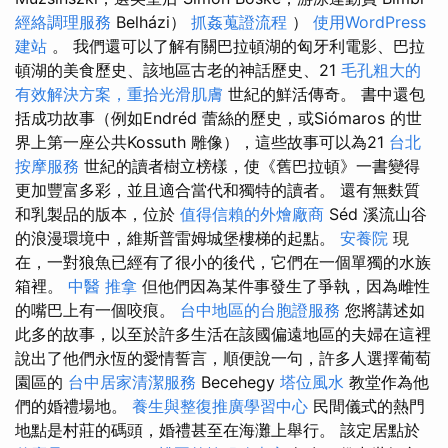
經絡調理服務
Belházi）
抓姦蒐證流程
）
使用WordPress
建站
。 我們還可以了解有關巴拉頓湖的匈牙利電影、巴拉
頓湖的美食歷史、該地區古老的神話歷史、21
毛孔粗大的
有效解決方案，重拾光滑肌膚
世紀的鮮活傳奇。 書中還包
括成功故事（例如Endréd 蕾絲的歷史，或Siómaros 的世
界上第一座公共Kossuth 雕像），這些故事可以為21
台北
按摩服務
世紀的讀者樹立榜樣，使《舊巴拉頓》一書變得
更加豐富多彩，並且適合當代和獨特的讀者。 還有無麩質
和乳製品的版本，位於
值得信賴的外燴廠商
Séd 溪流山谷
的浪漫環境中，維斯普雷姆城堡樓梯的起點。
安養院
現
在，一對狼魚已經有了很小的後代，它們在一個單獨的水族
箱裡。
中醫 推拿
但他們因為某件事發生了爭執，因為雌性
的嘴巴上有一個咬痕。
台中地區的台胞證服務
您將講述如
此多的故事，以至於許多生活在該國偏遠地區的夫婦在這裡
說出了他們永恆的愛情誓言，順便說一句，許多人選擇葡萄
園區的
台中居家清潔服務
Becehegy
塔位風水
教堂作為他
們的婚禮場地。
養生與整復推廣學習中心
民間儀式的熱門
地點是村莊的碼頭，婚禮甚至在海灘上舉行。 該定居點於