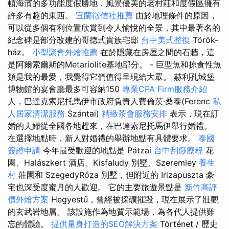
頓海濱的多功能度假勝地，風景優美的老村莊和度假區擁有
許多有趣的東西。
宜蘭徵信社推薦
由於地理條件的原因，
可以從多個有利位置欣賞到令人愉悅的全景，其中最著名的
紀念碑是部分改建的哥德式貴族宅邸
台中美式整復
Török-
ház。
小型聚會外燴推薦
在於隱藏在房屋之間的石牆，這
是阿爾索爾斯的Metariolite基地部分。 - 巨型魚和掠食性魚
類是我的最愛，我覺得它們值得呈現給大眾。 赫利孔城堡
博物館的宴會廳最多可容納150
專業CPA Firm服務介紹
人，巴達克索尼托馬伊市政府負責人費倫茨·桑泰(Ferenc
私
人居家清潔服務
Szántai)
精緻茶會服務安排
表示，現在訂
婚的夫婦從全國各地趕來，在巴達索尼托馬伊舉行婚禮。
在選擇地點時，新人對婚禮的舉辦地點有具體要求。
泰國
簽證申請
今年最受歡迎的地點是 Pátzai
台中刮痧療程
花
園、Halászkert 酒店、Kisfaludy 別墅、Szeremley
養生
村
莊園和 SzegedyRóza 別墅，但附近的 Irizapuszta 豪
宅也深受度蜜月的人歡迎。 它的主要旅遊景點是
新竹高評
價外燴方案
Hegyestű，曾經被採礦摧毀，現在展示了壯觀
的玄武岩地層。 該設施作為地質示範場，為各代人提供難
忘的體驗。
提供量身打造的SEO解決方案
Történet / 歷史