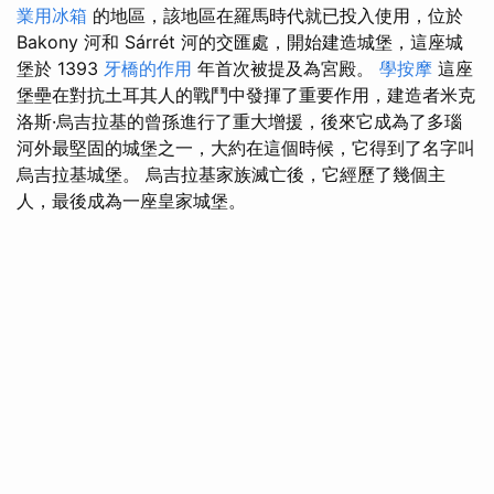
業用冰箱
的地區，該地區在羅馬時代就已投入使用，位於
Bakony 河和 Sárrét 河的交匯處，開始建造城堡，這座城
堡於 1393
牙橋的作用
年首次被提及為宮殿。
學按摩
這座
堡壘在對抗土耳其人的戰鬥中發揮了重要作用，建造者米克
洛斯·烏吉拉基的曾孫進行了重大增援，後來它成為了多瑙
河外最堅固的城堡之一，大約在這個時候，它得到了名字叫
烏吉拉基城堡。 烏吉拉基家族滅亡後，它經歷了幾個主
人，最後成為一座皇家城堡。