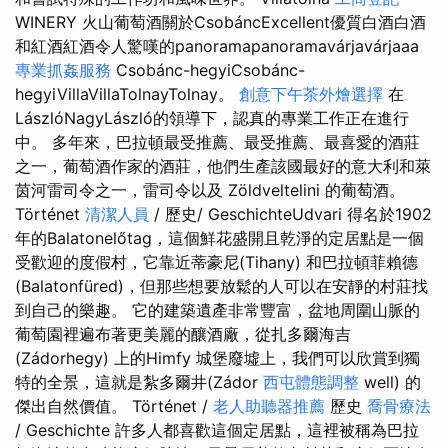
WINERY 火山葡萄酒關於CsobáncExcellent優質白酒白酒
和紅酒紅酒令人驚嘆的panoramapanoramavárjavárjaaa
專業抓姦服務
Csobánc-hegyiCsobánc-
hegyiVillaVillaTolnayTolnay。
創意下午茶外燴選擇
在
LászlóNagyLászló的領導下，認真的專業工作正在進行
中。 多年來，巴拉頓最受推薦、最受推薦、最喜愛的酒莊
之一，葡萄酒作家的酒莊，他們生產該國最好的意大利和萊
茵河雷司令之一，雷司令以及 Zöldveltelini 的葡萄酒。
Történet
清潔人員
/ 歷史/ GeschichteUdvari 得名於1902
年的Balatonelőtag，這個鮮花盛開且乾淨的定居點是一個
受歡迎的度假村，它靠近蒂豪尼(Tihany) 和巴拉頓菲賴德
(Balatonfüred)，但那些想要放鬆的人可以在安靜的村莊找
到自己的樂趣。 它的建築遺產非常豐富，盆地周圍山脈的
葡萄園裡遍布著更美麗的釀酒廠，從扎多爾海吉
(Zádorhegy) 上的Himfy 城堡廢墟上，我們可以欣賞到獨
特的全景，這就是紮多爾井(Zádor
西屯體態調整
well) 的
傑出自然價值。 Történet /
老人助聽器推薦
歷史
喬骨療法
/ Geschichte 許多人都喜歡這個定居點，這裡被稱為巴拉