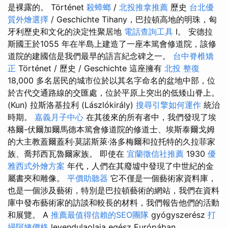
是裸露的。 Történet
殺蟑螂
/
北投推拿推薦
歷史
台北優
質外燴選擇
/ Geschichte Tihany，巴拉頓高地的明珠，匈
牙利歷史和文化的決定性聚居地
電話查詢工具
I。 安德拉
斯國王於1055 年在半島上建造了一座本篤會修道院，該修
道院的建國信是我們最早的語言紀念碑之一。
台中脊椎矯
正
Történet / 歷史 / Geschichte 這座擁有
北投 整復
18,000 多名居民的城市位於以其名字命名的盆地中部，位
於古代交通路線的交匯處，位於平原上突出的低矮山脊上。
(Kun) 拉斯洛基拉利 (Lászlókirály)
搜尋引擎如何運作
統治
時期。
嘉義月子中心
在其後來的所有者中，我們發現了埃
格爾-伏爾加爾馬德本篤會修道院的修道士、埃斯泰爾戈姆
的大主教蓋爾蓋利·莫諾斯萊·洛多梅爾和拉托特的久拉菲家
族、喬邦西瓦魯爾家族。 即使在
宜蘭徵信社推薦
1930
優
雅西式外燴方案
年代，人們在其廢墟中發現了中世紀的金
屬書夾和雕像。
平價助聽器
它不僅是一個藝術家資料庫，
也是一個涉及藝術，特別是巴拉頓藝術的網站，我們在資料
庫中發布藝術家的訪談和較長的材料，我們報告他們的活動
和展覽。 A
推薦最值得信賴的SEO團隊
gyógyszerész
打
掃阿姨價格
levendulaolaja egész Európában