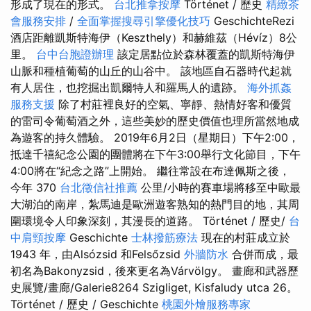
形成了現在的形式。
台北推拿按摩
Történet / 歷史
精緻茶
會服務安排
/
全面掌握搜尋引擎優化技巧
GeschichteRezi
酒店距離凱斯特海伊（Keszthely）和赫維茲（Hévíz）8公
里。
台中台胞證辦理
該定居點位於森林覆蓋的凱斯特海伊
山脈和種植葡萄的山丘的山谷中。 該地區自石器時代起就
有人居住，也挖掘出凱爾特人和羅馬人的遺跡。
海外抓姦
服務支援
除了村莊裡良好的空氣、寧靜、熱情好客和優質
的雷司令葡萄酒之外，這些美妙的歷史價值也理所當然地成
為遊客的持久體驗。 2019年6月2日（星期日）下午2:00，
抵達千禧紀念公園的團體將在下午3:00舉行文化節目，下午
4:00將在“紀念之路”上開始。 繼往常設在布達佩斯之後，
今年 370
台北徵信社推薦
公里/小時的賽車場將移至中歐最
大湖泊的南岸，紮馬迪是歐洲遊客熟知的熱門目的地，其周
圍環境令人印象深刻，其漫長的道路。 Történet / 歷史/
台
中肩頸按摩
Geschichte
士林撥筋療法
現在的村莊成立於
1943 年，由Alsózsid 和Felsőzsid
外牆防水
合併而成，最
初名為Bakonyzsid，後來更名為Várvölgy。 畫廊和武器歷
史展覽/畫廊/Galerie8264 Szigliget, Kisfaludy utca 26。
Történet / 歷史 / Geschichte
桃園外燴服務專家