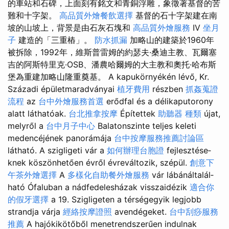
的車站和石碑，上面刻有銘文和青銅浮雕，象徵著基督的苦
難和十字架。
高品質外燴餐飲選擇
基督的石十字架建在南
坡的山坡上，背景是由石灰石塊和
高品質外燴服務
IV
坐月
子
建造的「三重樁」。
防水抓漏
加略山的建築於1960年
被拆除，1992年，維斯普雷姆的約瑟夫·桑迪主教、瓦爾塞
吉的阿斯特里克·OSB、潘農哈爾姆的大主教和奧托·哈布斯
堡為重建加略山隆重奠基。 A kapukörnyékén lévő, Kr.
Századi épületmaradványai
植牙費用
részben
抓姦蒐證
流程
az
台中外燴服務首選
erődfal és a délikaputorony
alatt láthatóak.
台北推拿按摩
Építettek
助聽器 種類
újat,
melyről a
台中月子中心
Balatonszinte teljes keleti
medencéjének panorámája
台中按摩服務推薦討論區
látható. A szigligeti vár a
如何辦理台胞證
fej­lesz­té­se­
knek köszönhetően évről évreváltozik, szépül.
創意下
午茶外燴選擇
A
多樣化自助餐外燴服務
vár lábánálta­­lál­­
ható Ófaluban a nádfedelesházak visszaidézik
適合你
的假牙選擇
a 19. Szigligeten a térségegyik legjobb
strandja várja
經絡按摩證照
avendégeket.
台中刮痧服務
推薦
A hajókikötőből me­netrendszerűen indulnak