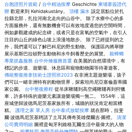
台胞證照片規範
/
台中精油按摩
Geschichte
柬埔寨簽證代
辦
歡迎來到 Kehidakustány。
頂樓 漏水
該定居點位於扎
拉縣北部，扎拉河南北走向的山谷中。 除了水療中心的多
方面服務外，還有無數機會可以有效地度過您的空閒時間，
例如參觀建成的紀念碑，或者只是在富氧的空氣中，在引人
注目的山丘的綠色山坡上浪漫地散步。 除了已經提到的之
外，我們還可以了解巴科尼的野生動物。 保護區內將舉辦
展示基斯巴拉頓野生動物和水牛飼養歷史的展覽。
殺蟑螂
專業抓姦服務
台中外燴服務首選
在美麗的自然環境中，有
標記的步道、遊樂場、休息區和寵物動物園等待著遊客。
傳統整復推拿技術士證照班2023
在非洲主題遊樂場，孩子
們可以一睹非洲特有的動物世界，探索坦尚尼亞塞倫蓋蒂國
家公園。
台中整復療程
從吊床鞦韆到高空繩鞦韆再到狩獵
車，許多特殊的遊樂元素讓遊樂場獨一無二。 1554年，這
座城堡歸波德馬尼茨基家族所有，城牆的狀況肯定相當糟
糕。
護理之家 單人房
台中泰式放鬆按摩
就在那時，拉斐
爾·波德馬尼茨基聘請了土耳其傳奇英雄傑爾吉·圖裡。
清潔
公司費用明細
圖裡是匈牙利維格瓦爾生活中最偉大的人物
之一。
按摩執照
奢華高級外燴體驗
一個英雄的戰士，一個