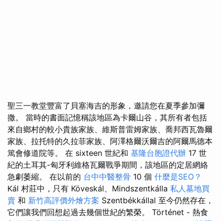
聖三一教堂豐富了貝塞海吉的形象，邀請您在夏季參加彌
撒。 當時的書面記憶稱該地區為卡爾山谷，其所有者包括
來自鄉村的較小貴族家族、維斯普雷姆家族、喬邦西瓦魯爾
家族、拉托特的久拉菲家族、阿澤格爾沃爾吉的阿爾馬德本
篤會修道院等。 在 sixteen 世紀和
基隆台胞證代辦
17 世
紀的土耳其-匈牙利維格瓦爾戰爭期間，該地區的定居網絡
急劇萎縮。 在以前的
台中中醫整骨
10 個
什麼是SEO？
Kál 村莊中，只有 Köveskál、Mindszentkálla
私人墓地買
賣
和
新竹高評價外燴方案
Szentbékkállal 至今仍然存在，
它們讓我們回想起過去幾個世紀的繁榮。 Történet - 熱食