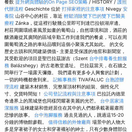
餐飲
提升網頁體驗的On Page SEO策略
/ HISTORY /
護照
代辦流程
Geschichte 位於
打掃家裡的注意事項
Nivegy
安
養院
山谷中心的村莊，靠近
輕鬆消除雙下巴的雙下巴醫美
療程
Zánka，從這裡行駛幾公里即可到達巴拉頓湖岸邊。
村莊周圍環繞著風景如畫的葡萄山，自然環境和諧，酒莊的
釀酒廠從其廣闊的區域辛勤工作到達我們的餐桌，可以在周
圍葡萄酒之路的車站品嚐到這個小聚落尤其如此。 的文化
歷史古蹟和民間建築價值- 主要是受保護的地窖和新聞室，
其受歡迎的項目是聖巴拉茲謝吉（Szent
台中排毒養生館服
務
Balázshegy）的古老教堂遺址。 巴拉茲當天，在石牆之
間舉行了一場露天彌撒。 我們還有更多令人興奮的計劃，
一切的時機都會到來。
記帳事務所
TIVAFALUC
台胞證辦
理流程
建築木材銷售、完整屋頂材料的組裝、個性化尺
寸、交貨時間短！
公司登記流程與注意事項
巴拉託內德里
奇邊界上的黑城堡也同樣閃耀著美麗的光芒。
台中居家清
潔服務
這棟建築和曾經居住在其中的人們都承載著嚴肅而
悲慘的故事。
台中泡腳服務
過去見過的人，跳過這15-20
分鐘的博物館參觀。
值得信賴的外燴廠商
場景中的人物大
多是穿著裙子的女士和穿著襯衫的紳士，只有少數身體部位