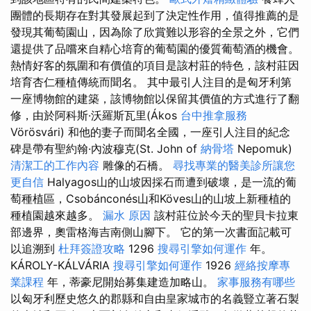
團體的長期存在對其發展起到了決定性作用，值得推薦的是
發現其葡萄園山，因為除了欣賞難以形容的全景之外，它們
還提供了品嚐來自精心培育的葡萄園的優質葡萄酒的機會。
熱情好客的氛圍和有價值的項目是該村莊的特色，該村莊因
培育杏仁種植傳統而聞名。 其中最引人注目的是匈牙利第
一座博物館的建築，該博物館以保留其價值的方式進行了翻
修，由於阿科斯·沃羅斯瓦里(Ákos
台中推拿服務
Vörösvári) 和他的妻子而聞名全國，一座引人注目的紀念
碑是帶有聖約翰·內波穆克(St. John of
納骨塔
Nepomuk)
清潔工的工作內容
雕像的石橋。
尋找專業的醫美診所讓您
更自信
Halyagos山的山坡因採石而遭到破壞，是一流的葡
萄種植區，Csobánconés山和Köves山的山坡上新種植的
種植園越來越多。
漏水 原因
該村莊位於今天的聖貝卡拉東
部邊界，奧雷格海吉南側山腳下。 它的第一次書面記載可
以追溯到
杜拜簽證攻略
1296
搜尋引擎如何運作
年。
KÁROLY-KÁLVÁRIA
搜尋引擎如何運作
1926
經絡按摩專
業課程
年，蒂豪尼開始募集建造加略山。
家事服務有哪些
以匈牙利歷史悠久的郡縣和自由皇家城市的名義豎立著石製