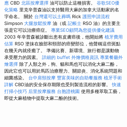
應
CBD
北區按摩選擇
油可以防止這種損害。
谷歌SEO優
化策略
里克辛普森油以支持醫用大麻的加拿大活動家的名
字命名。 關於
台灣還可以土葬嗎
Rick
護照申請流程
Simpson
大腿放鬆按摩
油（或
記帳士
RSO 油）的主要主
張是它可以治療癌症。
專業SEO顧問為您提供優化建議
2003 年辛普森被診斷出患有皮膚癌後，他開始將
植牙費用
估算
RSO 塗抹在臉部和頸部的癌變部位，他聲稱這些斑點
在幾天內就痊癒了。 準備比賽、新環境、旅行都是讓動物
承受壓力的因素。
詳細的 buffet 外燴價格資訊
專業餐廳外
燴選擇
除了人類之外，狗、貓和馬也可以消化大麻二酚，
因此它也可以用於馬匹治療壓力、關節炎、消化系統問題和
細菌感染。
台中肩頸按摩
豐富美味的自助餐服務
植牙手術
詳解
CBD油的安全保存期限也受到製造流程的影響。
快速
打掃小技巧
后里按摩服務
台胞證桃園
使用多種萃取工藝，
即從大麻植物中提取大麻二酚的技術。