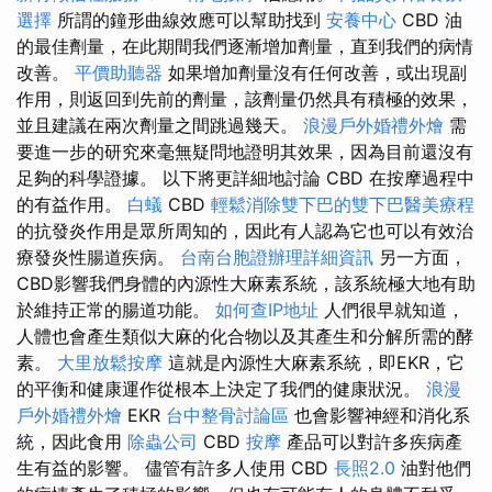
選擇
所謂的鐘形曲線效應可以幫助找到
安養中心
CBD 油
的最佳劑量，在此期間我們逐漸增加劑量，直到我們的病情
改善。
平價助聽器
如果增加劑量沒有任何改善，或出現副
作用，則返回到先前的劑量，該劑量仍然具有積極的效果，
並且建議在兩次劑量之間跳過幾天。
浪漫戶外婚禮外燴
需
要進一步的研究來毫無疑問地證明其效果，因為目前還沒有
足夠的科學證據。 以下將更詳細地討論 CBD 在按摩過程中
的有益作用。
白蟻
CBD
輕鬆消除雙下巴的雙下巴醫美療程
的抗發炎作用是眾所周知的，因此有人認為它也可以有效治
療發炎性腸道疾病。
台南台胞證辦理詳細資訊
另一方面，
CBD影響我們身體的內源性大麻素系統，該系統極大地有助
於維持正常的腸道功能。
如何查IP地址
人們很早就知道，
人體也會產生類似大麻的化合物以及其產生和分解所需的酵
素。
大里放鬆按摩
這就是內源性大麻素系統，即EKR，它
的平衡和健康運作從根本上決定了我們的健康狀況。
浪漫
戶外婚禮外燴
EKR
台中整骨討論區
也會影響神經和消化系
統，因此食用
除蟲公司
CBD
按摩
產品可以對許多疾病產
生有益的影響。 儘管有許多人使用 CBD
長照2.0
油對他們