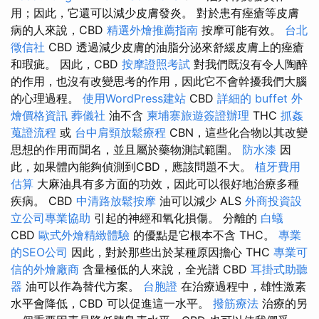
用；因此，它還可以減少皮膚發炎。 對於患有痤瘡等皮膚
病的人來說，CBD
精選外燴推薦指南
按摩可能有效。
台北
徵信社
CBD 透過減少皮膚的油脂分泌來舒緩皮膚上的痤瘡
和瑕疵。 因此，CBD
按摩證照考試
對我們既沒有令人陶醉
的作用，也沒有改變思考的作用，因此它不會幹擾我們大腦
的心理過程。
使用WordPress建站
CBD
詳細的 buffet 外
燴價格資訊
葬儀社
油不含
柬埔寨旅遊簽證辦理
THC
抓姦
蒐證流程
或
台中肩頸放鬆療程
CBN，這些化合物以其改變
思想的作用而聞名，並且屬於藥物測試範圍。
防水漆
因
此，如果體內能夠偵測到CBD，應該問題不大。
植牙費用
估算
大麻油具有多方面的功效，因此可以很好地治療多種
疾病。 CBD
中清路放鬆按摩
油可以減少 ALS
外商投資設
立公司專業協助
引起的神經和氧化損傷。 分離的
白蟻
CBD
歐式外燴精緻體驗
的優點是它根本不含 THC。
專業
的SEO公司
因此，對於那些出於某種原因擔心 THC
專業可
信的外燴廠商
含量極低的人來說，全光譜 CBD
耳掛式助聽
器
油可以作為替代方案。
台胞證
在治療過程中，雄性激素
水平會降低，CBD 可以促進這一水平。
撥筋療法
治療的另