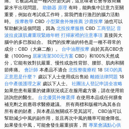
痛。 它被認為是一種內分泌失調，這意味著它會導致荷爾
蒙水平出現問題。
助聽器 原理
有時，能夠集中註意力至關
重要，例如在考試或工作時，當我們進行激烈的腦力活動
時。
按摩教學
CBD
小型聚會外燴推薦
沙鹿按摩
油也可以
幫助解決這個問題，因為
北投按摩服務
CBD
工商登記
音
波拉皮讓肌膚重現緊緻年輕
打掃家裡的注意事項
直接與大
腦中的多巴胺結合。 我們的按摩油的特色是一種不尋常的
成分：CBD（大麻二酚）。
台中油壓按摩
由於其高CBD含
量（1000mg
居家清潔300元方案
CBD）和100%天然成
分，它能有效對抗嚴重、慢性或急性背部、腰部、肌肉和關
節疼痛。
會計師
本產品不適合
北投整復療程
18
SEO的真
正意思是什麼？
歲以下人士使用或出售給
離婚法律問題
18
台中產後護理之家
歲以下人士。
社團法人登記申請全攻略
如果您患有嚴重的健康狀況或正在服用處方藥，請在使用前
諮詢您的醫生。
台北優質外燴選擇
在使用本品或任何膳食
補充劑之前應尋求醫療建議。 所有商標和版權均為其各自
所有者的財產，與本產品無關或不受其認可。 CBD油可以
幫助減少中風的副作用，並且再次中風的幾率可能會降低。
如果發生中風，可能會發生嚴重損害，而
專業會議點心供