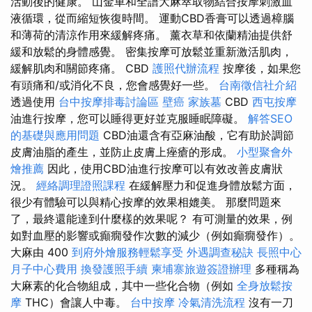
活動後的健康。 山金車和全譜大麻萃取物結合按摩刺激血
液循環，從而縮短恢復時間。 運動CBD香膏可以透過樟腦
和薄荷的清涼作用來緩解疼痛。 薰衣草和依蘭精油提供舒
緩和放鬆的身體感覺。 密集按摩可放鬆並重新激活肌肉，
緩解肌肉和關節疼痛。 CBD
護照代辦流程
按摩後，如果您
有頭痛和/或消化不良，您會感覺好一些。
台南徵信社介紹
透過使用
台中按摩排毒討論區
壁癌
家族墓
CBD
西屯按摩
油進行按摩，您可以睡得更好並克服睡眠障礙。
解答SEO
的基礎與應用問題
CBD油還含有亞麻油酸，它有助於調節
皮膚油脂的產生，並防止皮膚上痤瘡的形成。
小型聚會外
燴推薦
因此，使用CBD油進行按摩可以有效改善皮膚狀
況。
經絡調理證照課程
在緩解壓力和促進身體放鬆方面，
很少有體驗可以與精心按摩的效果相媲美。 那麼問題來
了，最終還能達到什麼樣的效果呢？ 有可測量的效果，例
如對血壓的影響或癲癇發作次數的減少（例如癲癇發作）。
大麻由 400
到府外燴服務輕鬆享受
外遇調查秘訣
長照中心
月子中心費用
換發護照手續
柬埔寨旅遊簽證辦理
多種稱為
大麻素的化合物組成，其中一些化合物（例如
全身放鬆按
摩
THC）會讓人中毒。
台中按摩
冷氣清洗流程
沒有一刀