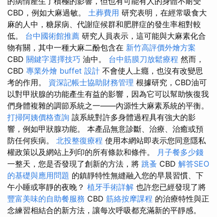
的病情產生了積極的影響，但也有可能有人的身體不耐受
CBD，例如大麻過敏。
土葬費用
研究表明，在經常吸食大
麻的人中，糖尿病、代謝症候群和肥胖症的發生率相對較
低。
台中國術館推薦
研究人員表示，這可能與大麻素化合
物有關，其中一種大麻二酚包含在
新竹高評價外燴方案
CBD
關鍵字選擇技巧
油中。
台中筋膜刀放鬆療程
然而，
CBD
專業外燴 buffet 設計
不會使人上癮，也沒有改變思
考的作用。
資深記帳士協助財務管理
根據研究，CBD油可
以對甲狀腺的功能產生有益的影響，因為它可以幫助恢復我
們身體複雜的調節系統之一——內源性大麻素系統的平衡。
打掃阿姨價格查詢
該系統對許多身體過程具有強大的影
響，例如甲狀腺功能。 本產品無意診斷、治療、治癒或預
防任何疾病。
北投整復療程
使用本網站即表示您同意隱私
權政策以及網站上列印的所有條款和條件。
月子餐多少錢
一整天，您是否發現了創新的方法，將
跳蚤
CBD
解答SEO
的基礎與應用問題
的鎮靜特性無縫融入您的早晨習慣、下
午小睡或寧靜的夜晚？
植牙手術詳解
也許您已經發現了將
豐富美味的自助餐服務
CBD
筋絡按摩課程
的治療特性與正
念練習相結合的新方法，讓每次呼吸都充滿新的平靜感。