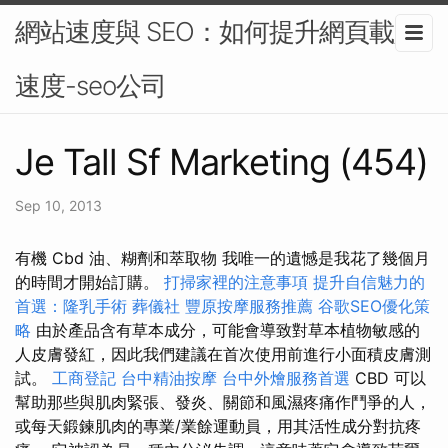
網站速度與 SEO：如何提升網頁載入
速度-seo公司
Je Tall Sf Marketing (454)
Sep 10, 2013
有機 Cbd 油、糊劑和萃取物 我唯一的遺憾是我花了幾個月
的時間才開始訂購。
打掃家裡的注意事項
提升自信魅力的
首選：隆乳手術
葬儀社
豐原按摩服務推薦
谷歌SEO優化策
略
由於產品含有草本成分，可能會導致對草本植物敏感的
人皮膚發紅，因此我們建議在首次使用前進行小面積皮膚測
試。
工商登記
台中精油按摩
台中外燴服務首選
CBD 可以
幫助那些與肌肉緊張、發炎、關節和風濕疼痛作鬥爭的人，
或每天鍛鍊肌肉的專業/業餘運動員，用其活性成分對抗疼