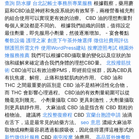
查詢
防水膠
台北記帳士事務所專業服務
根據觀察，藥用蘑
菇和CBD油是神經和免疫系統的有效幫手，兩種營養補充劑
的組合使用可以實現更有效的治療。 CBD 油的理想劑量對
每個人來說都是不同的。 根據我們組織的回饋，值得設定
最佳劑量，即先服用小劑量，然後逐漸增加。 - 宴會餐點
餐飲設備
護理之家
創意下午茶外燴選擇
徵信社費用評估
辦護照所需文件
使用WordPress建站
按摩證照考試
桃園外
燴服務推薦
我們可以根據CBD攝取量的變化以及症狀的加
強和緩解來確定適合我們身體的理想CBD量。
北投撥筋技
術
CBD油可以有效治療PMS，即經前症候群，因為CBD具
有抗焦慮、解痙、止痛和放鬆肌肉的作用。 CBD 油和
THC 之間最重要的區別是 CBD 油不是精神活性化合物，
而 THC 會影響心理過程。 CBD油的有效劑量範圍可以從
幾毫克到幾克。 小劑量攝取 CBD 更具刺激性，大劑量攝取
則更具鎮靜作用。 大麻油或 CBD 油是指含有 CBD 顆粒的
植物油。 建議將
北投整復療程
CBD
宜蘭台胞證申請
油滴
在舌下，這是最常見的給藥方法。
seo 意思
濃縮大麻油萃
取物或糊劑最容易透過黏膜吸收，因此值得選擇這種形式的
新竹徵信社服務
CBD
南屯按摩
油應用。
高品質外燴餐飲