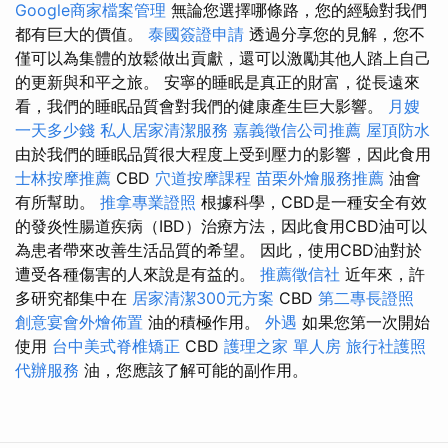
Google商家檔案管理
無論您選擇哪條路，您的經驗對我們
都有巨大的價值。
泰國簽證申請
透過分享您的見解，您不
僅可以為集體的放鬆做出貢獻，還可以激勵其他人踏上自己
的更新與和平之旅。 安寧的睡眠是真正的財富，從長遠來
看，我們的睡眠品質會對我們的健康產生巨大影響。
月嫂
一天多少錢
私人居家清潔服務
嘉義徵信公司推薦
屋頂防水
由於我們的睡眠品質很大程度上受到壓力的影響，因此食用
士林按摩推薦
CBD
穴道按摩課程
苗栗外燴服務推薦
油會
有所幫助。
推拿專業證照
根據科學，CBD是一種安全有效
的發炎性腸道疾病（IBD）治療方法，因此食用CBD油可以
為患者帶來改善生活品質的希望。 因此，使用CBD油對於
遭受各種傷害的人來說是有益的。
推薦徵信社
近年來，許
多研究都集中在
居家清潔300元方案
CBD
第二專長證照
創意宴會外燴佈置
油的積極作用。
外遇
如果您第一次開始
使用
台中美式脊椎矯正
CBD
護理之家 單人房
旅行社護照
代辦服務
油，您應該了解可能的副作用。