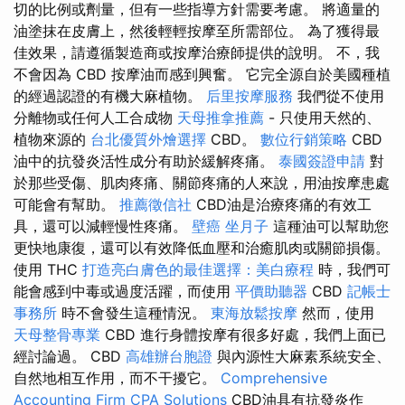
切的比例或劑量，但有一些指導方針需要考慮。 將適量的
油塗抹在皮膚上，然後輕輕按摩至所需部位。 為了獲得最
佳效果，請遵循製造商或按摩治療師提供的說明。 不，我
不會因為 CBD 按摩油而感到興奮。 它完全源自於美國種植
的經過認證的有機大麻植物。
后里按摩服務
我們從不使用
分離物或任何人工合成物
天母推拿推薦
- 只使用天然的、
植物來源的
台北優質外燴選擇
CBD。
數位行銷策略
CBD
油中的抗發炎活性成分有助於緩解疼痛。
泰國簽證申請
對
於那些受傷、肌肉疼痛、關節疼痛的人來說，用油按摩患處
可能會有幫助。
推薦徵信社
CBD油是治療疼痛的有效工
具，還可以減輕慢性疼痛。
壁癌
坐月子
這種油可以幫助您
更快地康復，還可以有效降低血壓和治癒肌肉或關節損傷。
使用 THC
打造亮白膚色的最佳選擇：美白療程
時，我們可
能會感到中毒或過度活躍，而使用
平價助聽器
CBD
記帳士
事務所
時不會發生這種情況。
東海放鬆按摩
然而，使用
天母整骨專業
CBD 進行身體按摩有很多好處，我們上面已
經討論過。 CBD
高雄辦台胞證
與內源性大麻素系統安全、
自然地相互作用，而不干擾它。
Comprehensive
Accounting Firm CPA Solutions
CBD油具有抗發炎作