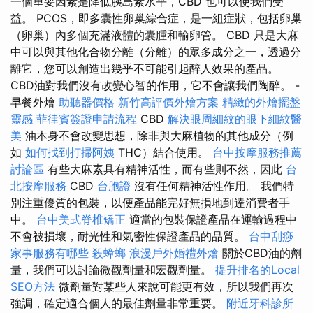
一個重要因素是降低胰島素水平，CBD 也可以使我們受
益。 PCOS，即多囊性卵巢綜合症，是一組症狀，包括卵巢
（卵巢）內多個充滿液體的囊腫和輸卵管。 CBD 只是大麻
中可以與其他化合物分離（分離）的眾多成分之一，透過分
離它，您可以創造出幾乎不可能引起醉人效果的產品。
CBD油對我們沒有改變心智的作用，它不會讓我們陶醉。 -
早餐外燴
助聽器價格
新竹高評價外燴方案
精緻的外燴擺盤
靈感
菲律賓簽證申請流程
CBD
解決眼周細紋的眼下細紋醫
美
油本身不會改變思想，除非與大麻植物的其他成分（例
如
如何找到打掃阿姨
THC）結合使用。
台中按摩服務推薦
討論區
有些大麻素具有精神活性，而有些則不然，因此
台
北按摩服務
CBD
台胞證
沒有任何精神活性作用。 我們特
別注重優質的包裝，以便產品能完好無損地到達消費者手
中。
台中美式脊椎矯正
適當的包裝保證產品在運輸過程中
不會被損壞，耐光性和氣密性保證產品的品質。
台中刮痧
家事服務有哪些
殺蟑螂
浪漫戶外婚禮外燴
關於CBD油的劑
量，我們可以討論微觀劑量和宏觀劑量。
提升排名的Local
SEO方法
微劑量對某些人來說可能更有效，所以我們再次
強調，確定適合個人的最佳劑量非常重要。
附近牙科診所