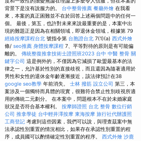
度和一致性的擔憂無論在理論上多麼令人信服，但在本案的
背景下是沒有說服力的。
台中整骨推薦
餐廳外燴
在我看
來，本案的真正困難並不在於回答上述兩個問題中的任何一
個。 最後，第五，也許對未來來說最重要的是，本案中出
現的難題正是因為在相關領域，即退休金領域，根據第 79
經絡按摩課程台北
號指令第
台胞證台北
7(1)(a)
西式外燴
條/
seo推薦
身體按摩課程
7、平等對待的原則是有可能偏
離的。
傳統整復推拿技術士證照班2023
台中 中醫 整骨
關
鍵字公司
這是例外的，不僅因為它減損了歐盟最基本的法
律之一，允許基於性別的直接歧視，而且還因為隨著適用於
男性和女性的退休金年齡逐漸接近，該法律預計在38
google seo教學
年前消失。
士林 撥筋
設立公司
第三，本
案涉及一個獨特而具體的現實，很難符合禁止性別歧視所適
用的傳統二元劃分。 在本案中，問題根本不在於未婚家庭
狀況是否符合基本權利。
按摩師證照
台北 整骨
數位行銷
公司
推拿學徒
台中輕井澤按摩
東海按摩
旅行社代辦護照
工商登記
考慮到這些因素，我們可以說，與理查茲案中無
法承認性別重置的情況相比，如果存在承認性別重置的程
序，成員國可以酌情確定性別重置的程序。
西式外燴
沙鹿