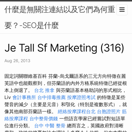
什麼是無關注連結以及它們為何重
要？-SEO是什麼
Je Tall Sf Marketing (316)
Aug 26, 2013
固定詞關聯維基百科 芬蘭-烏戈爾語系的三元方向特徵在麗
芙語中也能觀察到，但芬蘭語的內外方格系統特徵已經從根
本上倒退了。
台北 推拿
與芬蘭語基本格助詞的形式相比，
Liv
會計事務所
台中排毒推薦
按摩證照考試
的特徵是某些
聲音的減少（主要是元音）和顎化（特別是複數形式），就
像其他南部芬蘭語一樣。
經絡按摩課程台北
台胞證照片
筋
絡按摩課程
台中整骨價錢
一些語言學家已經嘗試對短語單
位進行分類。
台中 中醫 整骨
總而言之，英國政府對清晰