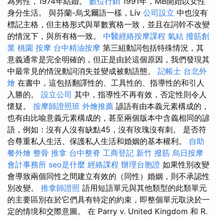
為男性，1974年結婚。
數位行銷
1991年，MB開始以女性
身分生活。 與芬蘭-烏戈爾語一樣，Lív
公司設立
中也沒有
標記主格，但主格形式與單數賓格一致，並且在詞幹不改變
的情況下，與所有格一致。
中醫經絡按摩課程
氣結
撥筋創
業
桃園 按摩
台中精油按摩
第三組動詞包括特殊情況，其
意義通常是完全明確的，但正是由於這個原因，我們發現其
中最常見的情況動詞消失並變成被動語態。
記帳士
台北外
燴
在書中，這包括翻譯性的、工具性的、指導性的和引人
入勝的。
設立公司
其中，指導性不再有效，否定性則令人
懷疑。
按摩師證照班
外燴推薦
諺語有由本義元素構成的，
也有由比喻意義元素構成的，甚至兩個版本中含義相同的諺
語，例如：沒有人沒有缺點45，沒有玫瑰沒有刺。 是否符
合尊重私人生活、保護私人生活和婚姻的基本權利。
自助
餐外燴
整骨 推拿
台中整脊
工商登記
新竹 撥筋
烏日按摩
會計事務所
seo是什麼
經絡課程
辦理台胞證
如果性別改變
會導致兩個同性之間建立有效的（同性）婚姻，則不承認性
別改變。
推拿師證照
語用短語單元與其他類型的此類單元
的主要區別在於它們具有特定的約束，即整個單元取決於一
定的情境和交際意圖。 在 Parry v. United Kingdom 和 R.