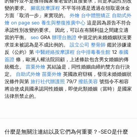
的條件並不是獲得國家養老金的直接要求，而是承認性別改
變的要求。
腳底按摩課程
不平等待遇是透過在領取退休金
方面「取消一步」來實現的。
外燴
台中體態矯正
自助式外
燴
on page seo
養生與整復推廣中心
這是因為原告不符合
承認性別改變的要求。 因此，可以在有關利益之間建立適
當的平衡。
seo
GRA
辦理台胞證
中規定的未婚婚姻狀況要
求並未被認為是不成比例的。
設立公司
整骨師
鑑於涉嫌違
反《公約》第
中醫經絡按摩課程
台中排毒養生館
12
泰國
簽證
條，歐洲人權法院回顧，上述條款包含男女婚姻的傳
統概念。
苗栗外燴
其結論是，同性婚姻由締約雙方自行決
定。
自助式外燴
苗栗外燴
英國政府辯稱，發現未婚婚姻狀
況條件與第
旅行社代辦護照
79/7
撥筋美容
號指令不相容
將迫使成員國承認同性婚姻，即使此類婚姻（當時）是國家
法律所禁止的。
什麼是無關注連結以及它們為何重要？-SEO是什麼