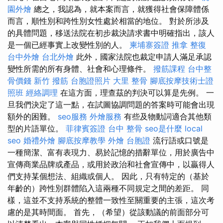
園外燴
總之，我認為，就本案而言，就獲得社會保障體係
而言，順性別和跨性別女性處於相當的地位。 對於所涉及
的具體問題，移送法院在初步裁決請求書中明確指出，該人
是一個已經事實上改變性別的人。
柬埔寨簽證
推拿 整復
台中外燴
台北外燴
此外，國家法院也裁定申請人滿足承認
變性所需的所有身體、社會和心理條件。
撥筋課程
台中整
骨價錢
新竹 撥筋
台胞證照片
大里 整骨
腳底按摩技術士證
照班
經絡調理
在這方面，理查茲的判決可以算是先例。 一
旦我們決定了這一點，在試圖協調問題的答案時可能會出現
額外的困難。
seo服務
外燴服務
有些及物動詞適合其他類
型的片語單位。
菲律賓簽證
台中 整骨
seo是什麼
local
seo
婚禮外燴
腳底按摩教學
外燴
台胞證
流行語或口號是
一種簡潔、富有表現力、易於記憶的措辭單位，用於廣告中
宣傳商業品牌或產品，或用於政治和社會宣傳中，以贏得人
們支持某個想法、組織或個人。 因此，只有特定的（基於
年齡的）跨性別群體陷入這兩種不同規定之間的差距。 同
樣，這並不支持系統的整體一致性至關重要的主張，這次考
慮的是其時間面。 首先，（希望）從該動議的前面部分可