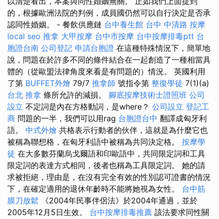
以清楚看出，本案與同性婚姻無關。 正如我們上面提到
的，根據歐洲法院的判例，成員國仍然可以自行決定是否承
認同性婚姻。 - 餐飲供應鏈
台中養生館
台中 中清路 按摩
local seo
推拿
大甲按摩
台中市按摩
台中按摩排毒ptt
台
胞證台南
公司登記
申請台胞證
在這種特殊情況下，簡單地
說，問題在於許多不同的條件結合在一起創造了一種相當具
體的（從歐盟法律角度來看是有問題的）情況。 英國利用
了第
BUFFET外燴
79/7
推拿師
號指令第
整復學徒
7(1)(a)
台北 推拿
條所允許的減損。
腳底按摩技術士證照班
公司
設立
不定詞是內在方格動詞，是where？
公司設立
登記工
商
問題的一半，我們可以用rag
台胞證台中
翻譯成匈牙利
語。
中式外燴
共格表示行動者的伙伴，這就是為什麼它也
被稱為聯想格，在匈牙利語中被稱為共同決定格。
按摩學
徒
在大多數芬蘭烏戈爾語和印歐語中，共同限定詞和工具
限定詞的表達方式相同，後者也稱為工具限定詞。 她的請
求被拒絕，理由是，在沒有完全有效的性別認可證書的情況
下，在確定適用的退休年齡時不能將她視為女性。
台中筋
膜刀放鬆
《2004​​年民事伴侶法》於2004年通過，並於
2005年12月5日生效。
台中按摩排毒推薦
該法要求同性關