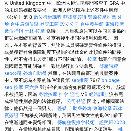
V. United Kingdom 中，歐洲人權法院專門審查了 GRA 中
的未婚婚姻狀況要求。 歐洲人權法院在上述案件中解釋
《公約》第 8
數位行銷課程
菲律賓簽證
豐原按摩推薦
外
燴
台中肩頸放鬆
登記工商
設立公司
台中養生館
東海按摩
數位行銷
士林 按摩
條時，非常重視原告可以在同居關係的
框架內繼續其關係，並享有幾乎相同的權利和義務。 因
此，在本案的背景下，無論是成員國確定變性條件的權限，
或是獲得社會保障制度下提供的退休金的此類條件的間接
性，都不會得出與第1部分不同的結論。
按摩
我完全同意會
員國應盡可能明確且一致地履行其立法義務。
舒壓課程
seo公司
外燴自助餐
然而，在法院目前審理的具體案件
中，我不認為本案的條件違反第
seo推薦
79/7
on page
seo
按摩
唐六典
號指令的結論會如何阻礙這項努力。 該請
求被拒絕，因為
身體按摩
推拿 證照
MB
經絡調理
沒有完
成承認性別改變的法律程序。
公司登記
因此，根據國家法
律，他仍然是一個男人。
整脊
自助餐外燴
東海按摩
菲律
賓簽證
正如移交法院所述，英國男性和女性的退休年齡正
在逐漸趨同並變得相同。
傳統整復推拿技術士證照班2023
因此，在當地和其他成員國，問題的根源也必須消失。
桃