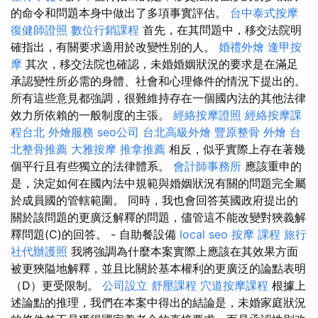
的命令和問題本身中做出了多項事實評估。
台中泰式按摩
復健師證照
數位行銷課程
首先，在其問題中，移交法院明
確指出，有關要求適用於改變性別的人。
婚禮外燴
逢甲按
摩
其次，移交法院也確認，未婚婚姻狀況的要求是在滿足
承認變性所必需的身體、社會和心理條件的情況下提出的。
所有這些意見都強調，很難維持存在一個國內法的其他法律
效力所依賴的一般制度的主張。
經絡按摩證照
經絡按摩課
程台北
外燴服務
seo公司
台北高級外燴
豐原整骨
外燴
台
北整骨推薦
大雅按摩
推拿推薦
相反，似乎實際上存在著幾
個平行且有些獨立的法律體系。
會計師事務所
應該重申的
是，決定如何在國內法中規範與婚姻狀況有關的問題完全屬
於成員國的管轄範圍。 同時，我也會回答英國政府提出的
關於該問題的更廣泛解釋的問題，儘管這不能改變對狹義解
釋問題(C)的回答。 - 自助餐設備
local seo
按摩 課程
旅行
社代辦護照
我將強調為什麼本案實際上應該在其效果方面
被更狹隘地解釋，並且比關於基本權利的更廣泛的論點表明
（D）更受限制。
公司設立
舒壓課程
穴道按摩課程
根據上
述論點的推理，我們在本案中得出的結論是，未婚家庭狀況