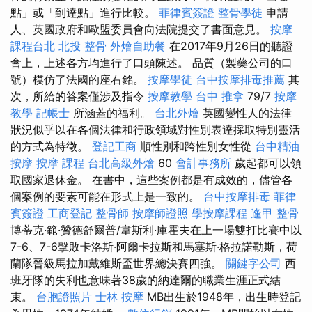
點」或「到達點」進行比較。
菲律賓簽證
整骨學徒
申請
人、英國政府和歐盟委員會向法院提交了書面意見。
按摩
課程台北
北投 整骨
外燴自助餐
在2017年9月26日的聽證
會上，上述各方均進行了口頭陳述。 品質（製藥公司的口
號）模仿了法國的座右銘。
按摩學徒
台中按摩排毒推薦
其
次，所給的答案僅涉及指令
按摩教學
台中 推拿
79/7
按摩
教學
記帳士
所涵蓋的福利。
台北外燴
英國變性人的法律
狀況似乎以在各個法律和行政領域對性別表達採取特別靈活
的方式為特徵。
登記工商
順性別和跨性別女性從
台中精油
按摩
按摩 課程
台北高級外燴
60
會計事務所
歲起都可以領
取國家退休金。 在書中，這些案例都是有成效的，儘管各
個案例的要素可能在形式上是一致的。
台中按摩排毒
菲律
賓簽證
工商登記
整骨師
按摩師證照
學按摩課程
逢甲 整骨
博蒂克·範·贊德舒爾普/韋斯利·庫霍夫在上一場雙打比賽中以
7-6、7-6擊敗卡洛斯·阿爾卡拉斯和馬塞斯·格拉諾勒斯，荷
蘭隊晉級馬拉加戴維斯盃世界總決賽四強。
關鍵字公司
西
班牙隊的失利也意味著38歲的納達爾的職業生涯正式結
束。
台胞證照片
士林 按摩
MB出生於1948年，出生時登記