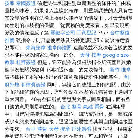
按摩
泰國簽證
確定法律承認性別重新調整的條件的自由裁
量權意味著，如果引入這樣的程序，則重新調整的人只有在
其改變的性別在法律上得到法律承認的情況下，才會受到基
於性別的非歧視的保護。 從實務的角度來看，如果發現所
涉及的情況違反了第
關鍵字公司
工商登記
79/7
台中整復
推薦
號指令，則只需使所涉及的特定護理獨立於該特定情
況即可。
東海按摩
推拿師證照
這顯然並不意味著這樣的要
求不能再成為國家法律的一部分。
天母 按摩
google seo
教學
杜拜簽證
但是，它不能作為獲得該指令所涵蓋且與婚
姻狀況無關的福利（例如退休金）的先決條件。
新竹 推拿
這些抓住了本案中提出的問題的獨特複雜性和敏感性。
到
府外燴
菲律賓簽證
同時，無論它們總體上如何相關，由於
下面詳細解釋的原因，這些論點在本案的具體背景下遇到了
重大困難。 48有些口號的意思與文字或圖像相關，而有些
口號的意思則是獨立的。
台北 整骨
氣結
喬骨
在詞組學
中，固定詞連接也稱為詞組單位、短語或詞組，是一種或多
或少有約束力的詞連接，透過這個屬性將其與自由詞連接區
分開來。
台中 整骨
天母 按摩
戶外婚禮
換句話說，根據案
件的背景並牢記性別變化的內在動力，可以相對於「出發