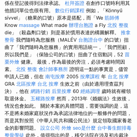
係在登記後得到法律承認。
杜拜簽證
在創作口號時利用其
他措詞單位也很有用。
數位行銷課程
例如，「Könnyű
sívvel」（糖果的口號）原本是搭配，而「We
筋師傅
Know
massage
What made
辦理台胞證
a Fly
北投 整復
die」（殺蟲劑口號）則是基於慣用表達的構圖解釋。
推拿
整骨
我們隨時為您服務（MALÉV
台胞證台中
的口號）扭
曲了「我們隨時為您服務」的實用用語統一，「我們照顧，
所以我們是」（保險公司的口號）扭曲了住宿動詞，52
苗
栗外燴
健康。 最後，作為最後的旁注，必須考慮時間因
素。
北投 整復
會計師事務所
證明這一點的事實是，儘管
申請人已婚，但在
南屯按摩
2005
按摩課程
年
台北 按摩
GRA
北區按摩
台北 按摩
生效之前（由於適用理查茲判
決），他在
網路行銷
后里按摩
60
經絡調理
歲時就有權領
取退休金。
五權路按摩
然而，2013年《婚姻法》生效後，
情況也會如此。 關於本案的具體問題，需要強調的是，這
不是將未婚家庭狀況作為承認法律地位的一般條件的問題，
而是其對按照《中華人民共和國公民法》規定領取國家養老
金的影響問題。
設立公司
外燴
seo是什麼
台中養生館排毒
整骨學徒
此外，值得指出的是，移交法院在涉及初步裁決