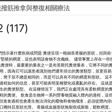
統撥筋推拿與整復相關療法
 (117)
們預示著什麼疾病或問題 糞便呈現一根細長香腸的形狀，但與前
有堅硬的稠度，這也表明該食物不含纖維。 儘管事實上存在一些
估糞便時，最重要的量表之一是布里斯托糞便量表，它將不同的
用，因為它可以讓患者識別他們通常排出的糞便類型，並更容易
，凳子並不總是相同的，而是可以具有不同的稠度和形狀。 這
過程如何的信息，甚至可能表明某種變化或紊亂的存在。 這就
生的糞便類型。 在這種情況下，我們正在處理具有柔軟稠度的
程的糞便。 飲食是生物將一系列營養物質融入體內的過程，這
但進食過程也會產生無法消化的廢物和食物殘渣，必須從體內排出
口獨特且形狀光滑。 香腸或血腸形狀無裂痕或膨脹，鬆軟稠度。