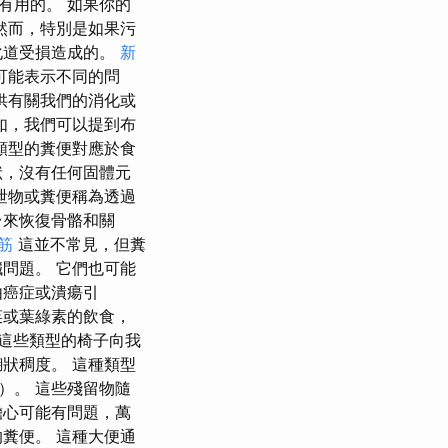
有用的。 如果你的
然而，特別是如果污
化道受損造成的。
新
可能表示不同的問
供有關我們的消化或
如，我們可以提到布
類型的糞便對應於食
狀，沒有任何固體元
泄物或糞便稱為透過
台來恢復骨骼和關
筋
這並不常見，但糞
問題。 它們也可能
由癌症或潰瘍引
菜或葉綠素的飲食，
這些類型的椅子向我
狀稠度。 這種類型
）。 這些殘留物隨
擔心可能有問題，萬
糞便。 這種大便通