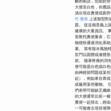
解的術語，但由於排
大便呈白色，你應該
漬出現在糞便或廁所
竹 整骨
上述類型對
題。 從這個意義上
健康的大量資訊。 
里斯托糞便量表，它
物很快通過消化系統
素。 當有脫水風險
肛門以固體或液體形
節。 隨著疼痛的消
便可能是白色或白色
由神經節問題或某些
起），例如來自胃或
或服用某些藥物。 
們表明可能缺乏纖維
的大便通常比前一種
糞便一起排出，經由
一可能會出現排便障