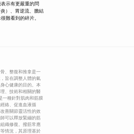
能表示有更嚴重的問
肝炎）、胃逆流、膽結
緣很難看到的碎片。
整骨、整復和推拿是一
式，旨在調整人體的氣
到身心健康的目的。本
原理、技術和相關的醫
筋是一種針對肌肉和筋膜
通經絡、促進血液循
、改善關節靈活性的效
療師可以釋放緊繃的筋
進組織修復。撥筋常應
傷等情況，其原理基於