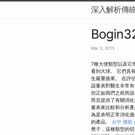
深入解析傳
Bogin32
Mar 3, 2015
7種大便類型以及它
看到大球。 它們具
生嚴重後果。 在評
該量表對醫生非常有
但正如我們之前所說
而且提供了有關消化
量表來比較和分析產
為是表明正常消化過
的產品。
台中 撥筋
凳子，這種類型的切