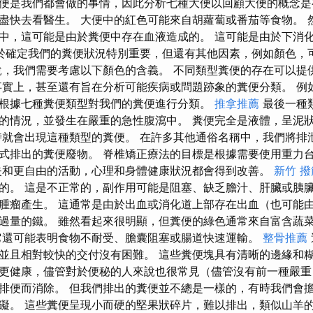
便是我們都會做的事情，因此分析七種大便以回顧大便的概念是
盡快去看醫生。 大便中的紅色可能來自胡蘿蔔或番茄等食物。 
中，這可能是由於糞便中存在血液造成的。 這可能是由於下消
於確定我們的糞便狀況特別重要，但還有其他因素，例如顏色，
說，我們需要考慮以下顏色的含義。 不同類型糞便的存在可以提
事實上，甚至還有旨在分析可能疾病或問題跡象的糞便分類。 例
根據七種糞便類型對我們的糞便進行分類。
推拿推薦
最後一種
的情況，並發生在嚴重的急性腹瀉中。 糞便完全是液體，呈泥
時就會出現這種類型的糞便。 在許多其他通俗名稱中，我們將排
式排出的糞便廢物。 脊椎矯正療法的目標是根據需要使用重力
失和更自由的活動，心理和身體健康狀況都會得到改善。
新竹 撥
的。 這是不正常的，副作用可能是阻塞、缺乏膽汁、肝臟或胰臟
腫瘤產生。 這通常是由於出血或消化道上部存在出血（也可能
過量的鐵。 雖然看起來很明顯，但糞便的綠色通常來自富含蔬
它還可能表明食物不耐受、膽囊阻塞或腸道快速運輸。
整骨推薦
並且相對較快的交付沒有困難。 這些糞便塊具有清晰的邊緣和糊
更健康，儘管對於便秘的人來說也很常見（儘管沒有前一種嚴重
排便而消除。 但我們排出的糞便並不總是一樣的，有時我們會
礙。 這些糞便呈現小而硬的堅果狀碎片，難以排出，類似山羊的