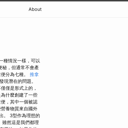
About
一種情況一樣，可以
便秘，但通常不會產
糞便分為七種。
推拿
發現潛在的問題。
不僅僅是形式上的，
是為什麼創建了一些
糞便，其中一個被認
些營養物質來自國外
。 3型作為理想的
 雖然這是我們都理