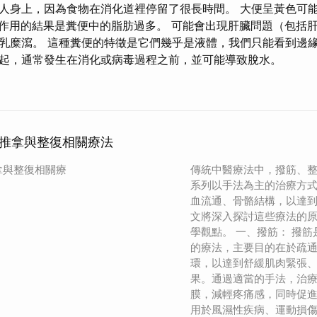
人身上，因為食物在消化道裡停留了很長時間。 大便呈黃色可
作用的結果是糞便中的脂肪過多。 可能會出現肝臟問題（包括
乳糜瀉。 這種糞便的特徵是它們幾乎是液體，我們只能看到邊
起，通常發生在消化或病毒過程之前，並可能導致脫水。
推拿與整復相關療法
拿與整復相關療
傳統中醫療法中，撥筋、
系列以手法為主的治療方
血流通、骨骼結構，以達
文將深入探討這些療法的
學觀點。 一、撥筋： 撥
的療法，主要目的在於疏
環，以達到舒緩肌肉緊張
果。通過適當的手法，治
膜，減輕疼痛感，同時促
用於風濕性疾病、運動損