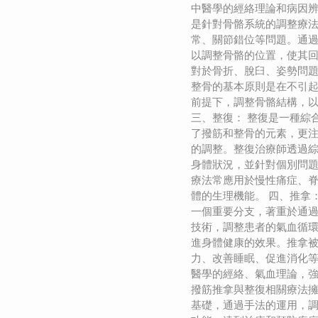
中醫學的經絡理論和病因辨
是針對骨骼系統的調整療
常、關節錯位等問題。通
以調整骨骼的位置，使其
對於骨折、脫臼、姿勢問
整骨的基本原則是在不引
前提下，調整骨骼結構，
三、整復： 整復是一種綜
了撥筋和整骨的元素，更
的調整。整復治療師透過
身體狀況，並針對個別問
療法常應用於慢性痛症、
體的生理機能。 四、推拿
一個重要分支，著重於通
技術，調整患者的氣血循
進身體健康的效果。推拿
力、改善睡眠、促進消化
醫學的經絡、氣血理論，強
撥筋推拿與整復相關療法
基礎，通過手法的運用，