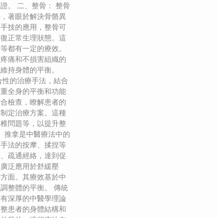
證。 二、整骨： 整骨
法，著眼於解決骨骼異
過手技的應用，整骨可
回復正常生理狀態。這
題等都有一定的療效。
起疼痛和不損害組織的
以維持身體的平衡。
合性的治療手法，結合
注重全身的平衡和功能
綜合檢查，瞭解患者的
題制定治療方案。這種
脊椎問題等，以提升整
： 推拿是中醫療法中的
過手法的按摩、揉捏等
環、疏通經絡，達到促
被廣泛應用於舒緩壓
等方面。其療效基於中
調整體的平衡。 傳統
擁有深厚的中醫學理論
調整患者的身體結構和