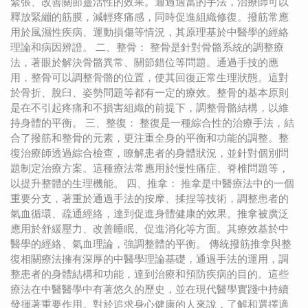
緊張、改善關節靈活性的效果。通過適當的手法，治療師可以
釋放緊繃的筋膜，減輕疼痛感，同時促進組織修復。撥筋常應
用於風濕性疾病、運動損傷等情況，其原理基於中醫學的經絡
理論和病因辨證。 二、整骨： 整骨是針對骨骼系統的調整療
法，著眼於解決骨骼異常、關節錯位等問題。通過手技的應
用，整骨可以調整骨骼的位置，使其回復正常生理狀態。這對
於骨折、脫臼、姿勢問題等都有一定的療效。整骨的基本原則
是在不引起疼痛和不損害組織的前提下，調整骨骼結構，以維
持身體的平衡。 三、整復： 整復是一種綜合性的治療手法，結
合了撥筋和整骨的元素，更注重全身的平衡和功能的調整。整
復治療師透過綜合檢查，瞭解患者的身體狀況，並針對個別問
題制定治療方案。這種療法常應用於慢性痛症、脊椎問題等，
以提升整體的生理機能。 四、推拿： 推拿是中醫療法中的一個
重要分支，著重於通過手法的按摩、揉捏等技術，調整患者的
氣血循環、疏通經絡，達到促進身體健康的效果。推拿被廣泛
應用於舒緩壓力、改善睡眠、促進消化等方面。其療效基於中
醫學的經絡、氣血理論，強調整體的平衡。 傳統撥筋推拿與整
復相關療法擁有深厚的中醫學理論基礎，通過手法的運用，調
整患者的身體結構和功能，達到治療和預防疾病的目的。這些
療法在中醫醫學中有著悠久的歷史，並在現代醫學實踐中持續
發揮著重要作用。對於追求身心健康的人來說，了解和選擇適