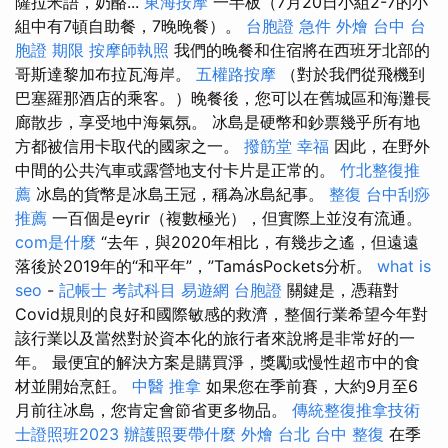
薩拉米語，奶酪...
東海按摩
一半板（7月20日小組2-7的小
組中有7頓自助餐，7晚晚餐）。
台胞證 急件
外燴 台中
台
胞證 期限
按摩師執照
我們的晚餐和住宿將在西班牙北部的
哥斯達黎加布拉瓦海岸。
五權路按摩
（對於我們從飛機到
巴塞羅那酒店的乘客。）晚餐後，您可以在舊城區和海灘長
廊散步，享受地中海氣氛。 冰島是硬幣和鈔票幾乎所有地
方都被信用卡取代的國家之一。
撥筋堂 幸福
因此，在野外
中間的公共汽車或露營地支付卡片是正常的。
竹北整復推
薦
冰島的貨幣是冰島王冠，稱為冰島紀事。
整復
台中刮痧
推薦
一百個是eyrir（複數極光），但實際上並沒有流通。
com是什麼
“去年，與2020年相比，有幾步之遙，但遠遠
落後於2019年的“和平年”，”TamásPockets分析。
what is
seo
-
記帳士 考試科目
易遊網 台胞證
關鍵是，憑藉對
Covid規則的良好和國際敏感的救濟，整個行業希望今年對
該行業以及當然對於資本化的旅行者來說將是非常好的一
年。 最便宜的解決方案是購買淨，獎勵或慢性超市中的食
材並開始烹飪。
中醫 推拿
如果您在季前賽，大約9月至6
月前往冰島，您肯定會節省更多物品。
傳統整復推拿技術
士證照班2023
辦護照要帶什麼
外燴 台北
台中 整復
在季