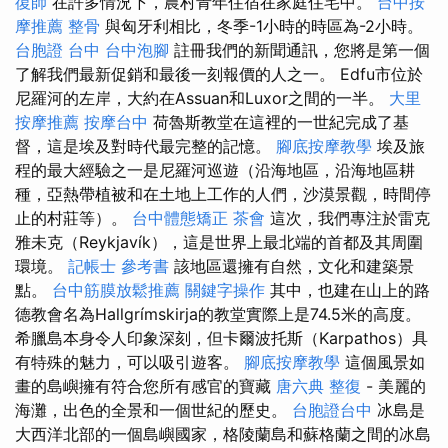
復師
在許多情況下，農村青年住宿在家庭住宅中。
台中按
摩推薦
整骨
與匈牙利相比，冬季-1小時的時區為-2小時。
台胞證 台中
台中泡腳
註冊我們的新聞通訊，您將是第一個
了解我們最新促銷和最後一刻報價的人之一。 Edfu市位於
尼羅河的左岸，大約在Assuan和Luxor之間的一半。
大里
按摩推薦
按摩台中
荷魯斯教堂在這裡的一世紀完成了基
督，這是埃及對時代最完整的記憶。
腳底按摩教學
埃及旅
程的最大經驗之一是尼羅河巡遊（沿海地區，沿海地區耕
種，亞熱帶植被和在土地上工作的人們，沙漠景觀，時間停
止的村莊等）。
台中體態矯正
茶會
這次，我們專注於雷克
雅未克（Reykjavík），這是世界上最北端的首都及其周圍
環境。
記帳士 參考書
該地區還擁有自然，文化和建築景
點。
台中筋膜放鬆推薦
關鍵字操作
其中，也建在山上的路
德教會名為Hallgrímskirja的教堂實際上是74.5米的高度。
希臘島本身令人印象深刻，但卡爾波托斯（Karpathos）具
有特殊的魅力，可以吸引遊客。
腳底按摩教學
這個風景如
畫的島嶼擁有符合您所有感官的寶藏
唐六典
整復
- 美麗的
海灘，出色的全景和一個世紀的歷史。
台胞證台中
冰島是
大西洋北部的一個島嶼國家，格陵蘭島和蘇格蘭之間的冰島