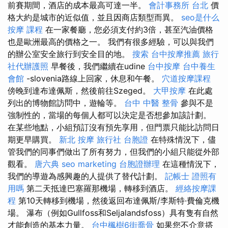
前賽期間，酒店的成本最高可達一半。
會計事務所 台北
價
格大約是城市的近似值，並且因商店類型而異。
seo是什么
按摩 課程
在一家餐廳，您必須支付約3倍，甚至汽油價格
也是歐洲最高的價格之一。 我們有很多經驗，可以與我們
的辦公室安全旅行到安全目的地。
搜索
台中按摩推薦
旅行
社代辦護照
早餐後，我們繼續在udine
台中按摩
台中養生
會館
-slovenia路線上回家，休息和午餐。
穴道按摩課程
傍晚到達布達佩斯，然後前往Szeged。
大甲按摩
在此處
列出的博物館訪問中，遊輪等。
台中 中醫 整骨
參與不是
強制性的，當場的每個人都可以決定是否想參加該計劃。
在某些地點，小組預訂沒有預先享用，但門票只能比訪問日
期更早購買。
新北 按摩
旅行社 台胞證
在特殊情況下，儘
管我們的同事們做出了所有努力，但我們的小組只能從外部
觀看。
唐六典
seo marketing
台胞證辦理
在這種情況下，
我們的導遊為感興趣的人提供了替代計劃。
記帳士 證照有
用嗎
第二天抵達巴塞羅那機場，轉移到酒店。
經絡按摩課
程
第10天轉移到機場，然後返回布達佩斯/李斯特·費倫克機
場。 瀑布（例如Gullfoss和Seljalandsfoss）具有隻有自然
才能創造的基本力量。
台中楓樹6街喬骨
如果您不介意搭