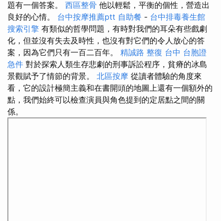
題有一個答案。
西區整骨
他以輕鬆，平衡的個性，營造出
良好的心情。
台中按摩推薦ptt
自助餐
-
台中排毒養生館
搜索引擎
有類似的哲學問題，有時對我們的耳朵有些戲劇
化，但並沒有失去及時性，也沒有對它們的令人放心的答
案，因為它們只有一百二百年。
精誠路 整復 台中
台胞證
急件
對於探索人類生存悲劇的刑事訴訟程序，貧瘠的冰島
景觀賦予了情節的背景。
北區按摩
從讀者體驗的角度來
看，它的設計極簡主義和在書開頭的地圖上還有一個額外的
點，我們始終可以檢查演員與角色提到的定居點之間的關
係。