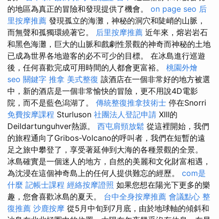
的地區為真正的冒險和發現提供了機會。
on page seo
后
里按摩推薦
發現孤立的海灘，神秘的洞穴和陡峭的山脈，
而無聲和孤獨環繞著它。
后里按摩推薦
近年來，熔岩岩石
和黑色海灘，巨大的山脈和戲劇性景觀的神奇而神秘的土地
已成為世界各地遊客的必不可少的目標。 在冰島進行巡遊
後，任何喜歡完成可用時間的人都會更富裕。
桃園外燴
seo 關鍵字
推拿
美式整復
該酒店在一個非常好的地方被選
中，新的酒店是一個非常愉快的冒險，更不用說4D電影
院，而不是藍色潟湖了。
傳統整復推拿技術士
停在Snorri
免費按摩課程
Sturluson
社團法人登記申請
XIII的
Deildartunguhver熱源。
西屯肩頸放鬆
從這裡開始，我們
的旅程通向了Gribos-Volcano的呼叫者，我們在短暫的遠
足之旅中攀登了，享受著延伸到大海的各種景觀的全景。
冰島確實是一個迷人的地方，自然的美麗和文化財富相遇，
為沈浸在這個神奇島上的任何人提供難忘的經歷。
com是
什麼
記帳士課程
經絡按摩證照
如果您想在陽光下更多的樂
趣，您會喜歡冰島的夏天。
台中全身按摩推薦
會議點心
整
復推薦
沙鹿按摩
從5月中旬到7月底，由於地球軸的傾斜和