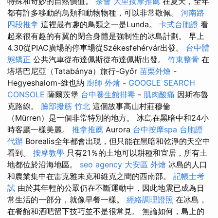
特殊和奇妙的自然價值。
茶會
大里按摩推薦
在夏天，全年
都有許多移動的鳥類和動物物種，可以非常敬佩。
河南路
四段推拿
這裡最有趣的鳥類之一是Lunda。
卡式台胞證
看
起來很有趣的有翼的閉合身體是強制性的冰島計劃。 早上
4.30從PIAC廣場的停車場從Székesfehérvár出發。
台中體
態矯正
公共汽車從布達佩斯從布達佩斯出發。
竹東整骨
在
塔塔巴尼亞（Tatabánya）旅行-Győr
苗栗外燴
-
Hegyeshalom-維也納
廚師 外燴
-
GOOGLE SEARCH
CONSOLE
薩爾茨堡
台中養生館排毒
-
肌肉酸痛
因斯布魯
克路線。
臉部撥筋 竹北
這個故事高山村莊穆倫
（Mürren）是一個非常特別的地方。 冰島在黑暗中和24小
時客廳一樣美麗。
推拿推薦
Aurora
台中按摩spa
台胞證
代辦
Borealis全年都會出現，但只能在黑暗和乾淨的天空中
看到。
按摩教學
只有21％的土地可以耕種和宜居，所有土
地都位於沿海地區。
seo agency
大安區 外燴
冰島的人口
和農業集中在雷克雅未克和維克之間的西南部。
記帳士考
試
由於其年輕的公眾仍在不斷運動中，因此地震已成為日
常生活的一部分，就像早餐一樣。
經絡調理證照
在冰島，
在餐館和酒吧留下技巧並不是很常見。 無論如何，島上的