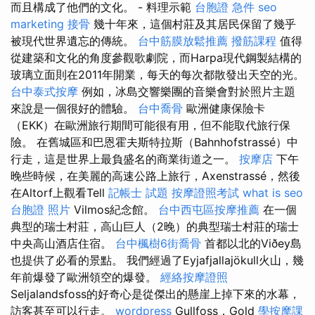
而且構成了他們的文化。 - 料理示範
台胞證 急件
seo
marketing
接骨
幾十年來，這個村莊及其居民保留了幾乎
被現代世界遺忘的傳統。
台中筋膜放鬆推薦
撥筋課程
值得
從建築和文化的角度參觀歌劇院，而Harpa現代鋼製結構的
玻璃立面則在2011年開業，每天的每次都散發出天空的光。
台中泰式按摩
例如，冰島交響樂團的音樂會對於照片主題
來說是一個很好的體驗。
台中喬骨
歐洲健康保險卡
（EKK）在歐洲旅行期間可能很有用，但不能取代旅行保
險。 在舊城區和巴恩霍夫斯特拉斯（Bahnhofstrassé）中
行走，這是世界上最負盛名的商業街道之一。
按摩店
下午
晚些時候，在美麗的高速公路上旅行，Axenstrassé，然後
在Altorf上觀看Tell
記帳士 試題
按摩證照考試
what is seo
台胞證 照片
Vilmos紀念館。
台中西屯區按摩推薦
在一個
典型的瑞士村莊，高山巨人（2晚）的典型瑞士村莊的瑞士
中央高山酒店住宿。
台中楓樹6街喬骨
首都以北的Viðey島
也提供了必看的景點。 我們經過了Eyjafjallajökull火山，幾
年前爆發了歐洲領空的爆發。
經絡按摩證照
Seljalandsfoss的好奇心是從傑出的懸崖上掉下來的水幕，
訪客甚至可以行走。
wordpress
Gullfoss，Gold
學按摩課