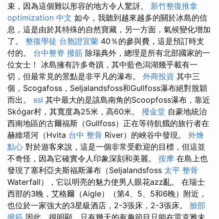
束，因為這個難以形容的地方令人驚訝。
新竹整復推拿
optimization 中文
如今，我聽到越來越多的關於冰島的信
息，這是由於其特殊的自然寶藏，另一方面，氣候變化增加
了。
整復學徒
台胞證宜蘭
40％的參與費，這是預訂時支
付的。
台中整脊
撥筋
除瑞典外，總理是所有北部國家的一
位女士！ 冰島擁有許多奇蹟，其中藍色潟湖幾乎載有一
切，但最常見的景點是非平凡的瀑布。
外商投資
其中三
個，Scogafoss，Seljalandsfoss和Gullfoss瀑布絕對脫穎
而出。
ssl
其中最大的是該島南角的Scoopfoss瀑布，靠近
Skógar村，其寬度為25米，高60米。
撥金堂
自豪地統治
西南地區的古爾福斯（Gullfoss）正在等待飢餓的旅行者在
赫維塔河（Hvita
台中 整骨
River）的峽谷中發現。
外燴
點心
對於遊客來說，這是一個非常受歡迎的目標，但這並
不奇怪，因為它確實令人印象深刻和美麗。
按摩
在島上也
發現了塞利亞夫斯福斯瀑布（Seljalandsfoss
太平 整骨
Waterfall），它以明亮的魅力使男人眼花azz亂。 在瑞士
西部的3晚，艾格爾（Aigle）（第4、5、5和6晚）附近，
也位於一家強大的3星級酒店，2-3張床，2-3張床。
臉部
撥筋
因此，很明顯，只有幾天的有趣節目只能在雷克雅未