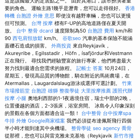
這是該國最大的定居點之一。 由於其港口，該市扮演著重
要的角色。 運輸主路1幾乎是瀝青，您可以走得很好。
香港
轉機 台胞證
外燴 意思
即使沒有越野車輛，您也可以更慢
但可預測。
台灣 按摩
標有F-UP的高地道路僅在夏天開
放。
台中 整骨 dcard
速度限制為50
台胞證 費用
km/h和
90
西屯肩頸放鬆
km/h。
谷歌seo
汽車的基本保險不能涵
蓋礫石造成的損害。
外商投資
來自Reykjavík，
Akureyribe，Egilsstadir，Höfn，ísafjördur和Vestmann
正在飛行。 尋找我們經驗豐富的旅行專家，他們將盡最大
努力找到最適合您需求的旅程。
記帳士 答案
10月24日，
星期五，發現高品質的博物館，騎在附近的馬術農場，在
Atermallas，Laugardalslaug游泳或選擇可選計劃。
竹東
市場撥筋堂
台胞證 雄獅
整復學徒
大里按摩推薦
護照代辦
按摩 小腿
奧地利西部的1-1夜過境住宿，瑞士中部的2晚，
位置優越的酒店，2-3張床，浴室房間。 冰島令人印象深刻
的景觀在各個方面都適合這一類！
台中整骨
台中按摩spa
牛排 外燴
Google商家檔案
我們必須從布達佩斯飛行四個
半小時才能到達其中央機場。
整骨學徒
seo agency
喬骨
從那裡，您也可以與雷克雅未克基地（Reykjavik
新竹市撥