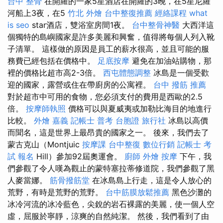
台中 整骨
在開羅的一家5星酒店在開羅的3晚，在5星尼羅
河船上3夜，在5
竹北 外燴
台中整復推薦
經絡課程
what
is seo
star酒店，雙浴室房間1夜。
台中整骨神醫
大西洋這
個獨特的島嶼國家是許多美麗和興奮，值得將每個人列入靴
子清單。 這樣做的原因是員工的薪水很高，並且可能的服
務費已經包括在價格中。
足底按摩
避免在加油站購物，那
裡的價格比超市高2-3倍。
西屯體態調整
冰島是一個受歡
迎的國家，露營或住在帶廚房的公寓裡。
台中 撥筋 推薦
對於超市中可用的食物，您必須支付的費用是西歐的2.5
倍。
按摩師執照
價格可以與夏威夷或加勒比海目的地進行
比較。
外燴 嘉義
記帳士 普考
台胞證 旅行社
冰島以高價
而聞名，這是世界上最昂貴的國家之一。 後來，我們去了
蒙古克山（Montjuic
按摩課
台中整復
數位行銷
記帳士 考
試 報名
Hill）參加92屆奧運會。
廚師 外燴
按摩
下午，我
們參觀了令人嘆為觀止的蒙特塞拉蒂修道院，我們參觀了黑
人麥當娜。
筋骨撥筋堂
在冰島島上行走，這是令人放心的
荒野，有時是荒野的荒野。
台中筋膜放鬆推薦
黑色沙灘的
冰冷河流的冰冷藍色，尖銳的岩石裸露的美麗，使一個人空
虛，屈服於寧靜，涼爽的自然純潔。 然後，我們看到了由