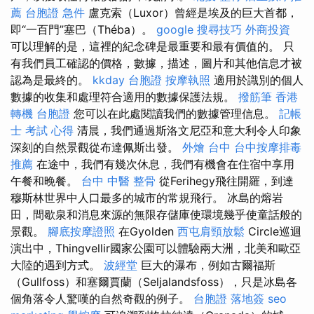
薦
台胞證 急件
盧克索（Luxor）曾經是埃及的巨大首都，
即“一百門”塞巴（Théba）。
google 搜尋技巧
外商投資
可以理解的是，這裡的紀念碑是最重要和最有價值的。 只
有我們員工確認的價格，數據，描述，圖片和其他信息才被
認為是最終的。
kkday 台胞證
按摩執照
適用於識別的個人
數據的收集和處理符合適用的數據保護法規。
撥筋筆
香港
轉機 台胞證
您可以在此處閱讀我們的數據管理信息。
記帳
士 考試 心得
清晨，我們通過斯洛文尼亞和意大利令人印象
深刻的自然景觀從布達佩斯出發。
外燴 台中
台中按摩排毒
推薦
在途中，我們有幾次休息，我們有機會在住宿中享用
午餐和晚餐。
台中 中醫 整骨
從Ferihegy飛往開羅，到達
穆斯林世界中人口最多的城市的常規飛行。 冰島的熔岩
田，間歇泉和消息來源的無限存儲庫使環境幾乎使童話般的
景觀。
腳底按摩證照
在Gyolden
西屯肩頸放鬆
Circle巡迴
演出中，Thingvellir國家公園可以體驗兩大洲，北美和歐亞
大陸的遇到方式。
波經堂
巨大的瀑布，例如古爾福斯
（Gullfoss）和塞爾賈蘭（Seljalandsfoss），只是冰島各
個角落令人驚嘆的自然奇觀的例子。
台胞證 落地簽
seo