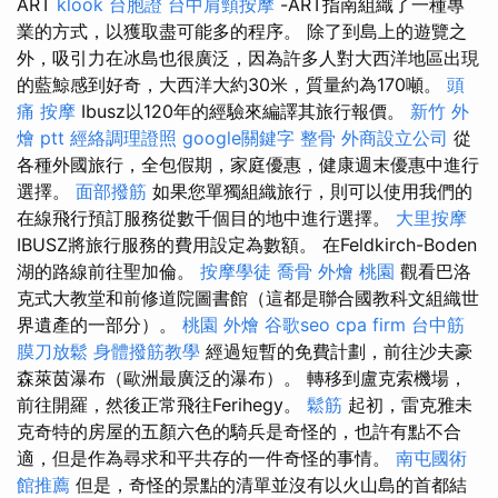
ART
klook 台胞證
台中肩頸按摩
-ART指南組織了一種專
業的方式，以獲取盡可能多的程序。 除了到島上的遊覽之
外，吸引力在冰島也很廣泛，因為許多人對大西洋地區出現
的藍鯨感到好奇，大西洋大約30米，質量約為170噸。
頭
痛 按摩
Ibusz以120年的經驗來編譯其旅行報價。
新竹 外
燴 ptt
經絡調理證照
google關鍵字
整骨
外商設立公司
從
各種外國旅行，全包假期，家庭優惠，健康週末優惠中進行
選擇。
面部撥筋
如果您單獨組織旅行，則可以使用我們的
在線飛行預訂服務從數千個目的地中進行選擇。
大里按摩
IBUSZ將旅行服務的費用設定為數額。 在Feldkirch-Boden
湖的路線前往聖加倫。
按摩學徒
喬骨
外燴 桃園
觀看巴洛
克式大教堂和前修道院圖書館（這都是聯合國教科文組織世
界遺產的一部分）。
桃園 外燴
谷歌seo
cpa firm
台中筋
膜刀放鬆
身體撥筋教學
經過短暫的免費計劃，前往沙夫豪
森萊茵瀑布（歐洲最廣泛的瀑布）。 轉移到盧克索機場，
前往開羅，然後正常飛往Ferihegy。
鬆筋
起初，雷克雅未
克奇特的房屋的五顏六色的騎兵是奇怪的，也許有點不合
適，但是作為尋求和平共存的一件奇怪的事情。
南屯國術
館推薦
但是，奇怪的景點的清單並沒有以火山島的首都結