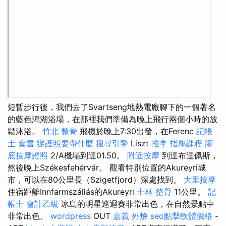
短暫步行後，我們去了Svartseng地熱電廠腳下的一個著名
的藍色潟湖浴場，在那裡我們準備為晚上飛行兩個小時的放
鬆沐浴。
竹北 整骨
飛機於晚上7:30出發，在Ferenc
記帳
士 套書
辦護照要帶什麼
搜尋引擎
Liszt
推拿
指壓課程
腳
底按摩證照
2/A機場到達01.50。
附近按摩
到達布達佩斯，
然後晚上Székesfehérvár。 觀看特別位置的Akureyri城
市，可以在80公里長（Szigetfjord）深處找到。
大里按摩
住宿距離Innfarmszállás的Akureyri
士林 整骨
11公里。
記
帳士 會計乙級
冰島的明星巡迴賽非常出色，在自然景點中
非常出色。
wordpress
OUT
嘉義 外燴
seo點擊軟體價格
-