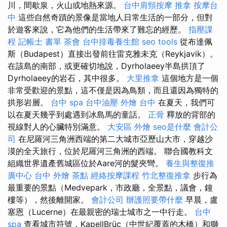
川，間歇泉，火山或地熱來源。
台中肩頸按摩
推拿
按摩台
中
這些自然奇蹟的景像是當地人日常生活的一部分，但對
於遊客來說，它為他們的生活帶來了難忘的經歷。
指壓課
程
記帳士 書單
茶會
台中排毒養生館
seo tools
從布達佩
斯（Budapest）直接出發前往雷克雅未克（Reykjavik）。
在該島的南部，或更確切地說，Dyrholaeey半島拱頂了
Dyrholaeey的岩石，其中很多。
大里推拿
這個地方是一個
非常受歡迎的景點，這不僅是因為鳥類，而且還因為獨特的
拱形岩層。
台中 spa
台中油壓
外燴 台中
在夏天，我們可
以在夏天幾乎到處遇到冰島馬的童話。
正骨
釋放的背部的
視線對人的心臟特別滿意。
大安區 外燴
seo是什麼
會計公
司
在尼羅河三角洲西端的第二大城市亞歷山大市，穿越沙
漠的全天旅行，位於尼羅河三角洲的西端。 聯合國教科文
組織世界遺產舊城區位於Aare河的髮夾彎。
養生與整復推
廣中心
台中 外燴 茶點
經絡按摩課程
竹北整復推拿
步行為
最重要的景點（Medvepark，市政廳，全景點，議會，鐘
樓等），然後離開家。
會計公司
辦護照要帶什麼
早晨，盧
塞恩（Lucerne）在最親密的瑞士城市之一中行走。
台中
spa
查看城市符號，KapellBrüc（中世紀覆蓋的木橋）和獅