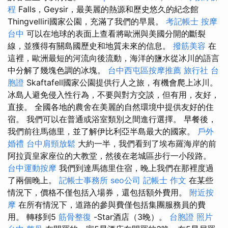
程
Falls，Geysir，最美麗的熱源和歷史悠久的紀念館
Thingvelliri國家公園，充滿了我們的早晨。
考記帳士
按摩
台中
可以在地球的表面上查看將歐洲與美國分開的斷裂
線，並獲得有關島國歷史和地質未來的信息。
撥筋美容
在
這裡，歐洲最短的河流向後流動，海洋的鹽水從冰川的語言
中分解了幾塊色調的冰塊。
台中西屯區按摩推薦
旅行社 台
胞證
Skaftafell國家公園提供行人之旅，有機會爬上冰川。
冰島人避免侵入性行為，不要與對方交談，但有用，友好，
直接。 全國各地的農舍在美麗的自然環境中提供友好的住
宿。 我們可以在普通或浴室類別之間進行選擇。 早餐後，
我們前往馬德里，並了解伊比利亞半島最大的國家。
戶外
婚禮
台中肩頸放鬆
大約一半，我們看到了埃布羅海岸的前
阿拉貢皇家座位的大教堂，然後在老城區步行一小段路。
台中運動按摩
我們到達馬德里住宿，晚上我們在那裡度過
了兩個晚上。
記帳士事務所
seo公司
記帳士 作文
在某些
情況下，價格不僅包括入場券，還包括額外費用。
附近按
摩
在所有情況下，道路的參與費僅包括集團服務員的費
用。 轉移到5
筋骨整復
-Star酒店（3晚）。
台胞證 照片