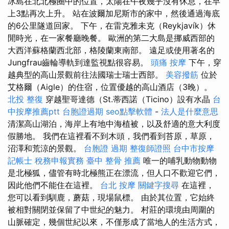
冰島在北北極圈中的位置，太陽在午夜幾乎沒有休息，在早
上3點再次上升。 站在波爾加尼斯市的家中，然後通過海底
的6公里隧道回家。 下午，在雷克雅未克（Reykjavík）休
閒時光，在一家餐廳晚餐。 歐洲的第二大島是挪威西部的
大西洋蘇格蘭西北部，格陵蘭東南部。 遠足或使用著名的
Jungfrau齒輪導軌到達監視點很容易。
頭痛 按摩
下午，穿
越典型的高山景觀前往法國瑞士瑞士西部。
美容撥筋
位於
艾格爾（Aigle）的住宿，位置優越的高山酒店（3晚）。
北投 整復
穿越聖哥達德（St.蒂西諾（Ticino）設有水晶
台
中按摩推薦ptt
台胞證過期
seo點擊軟體
-
法人是什麼意思
清潔高山湖泊，海岸上有地中海植被，以及舒適的意大利度
假勝地。 我們在這裡看不到木頭，我們看到苔原，草原，
沼澤和荒涼的景觀。
台胞證 過期
整復師證照
台中市按摩
記帳士 稅務申報實務
臺中 整骨 推薦
唯一的哺乳動物動物
是北極狐，儘管有時北極熊正在漂流，但人口不歡迎它們，
因此他們不能住在這裡。
台北 按摩
關鍵字搜尋
在這裡，
您可以看到馴鹿，蘑菇，現場鼠標。 由於其位置，它始終
被相對關閉並保留了中世紀的魅力。 村莊的環境由周圍的
山脈確定，幾個世紀以來，不僅形成了當地人的生活方式，