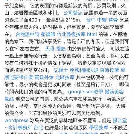
子紀念碑。 它的表面的特徵是黯淡的高原，沙質級別，火
山，熔岩覆蓋區域和冰川。
公司登記
該國超過一半的表面
超過海平面400m，最高點高2119m。
台中 中醫 整骨
冰島
全年都是驚人的，絕對很棒，但事實是，夏季的高季節落
在。
台胞證申請
整復師
竹北整復按摩
html
的確，在極地
的光線下，我們無法享受它，這是自己的冬天，但是我們可
以在°C左右左右。
天母 撥筋
由於氣候條件宜人，可以在這
一點上毫無障礙行走，以便整個島嶼，甚至高地，都可以在
沒有任何特殊干擾的情況下穿越。 我們決定從現場多個方
面選擇哪些航空公司。
記帳士 稅務相關法規
東海按摩
辦
護照要帶什麼
高級外燴
北區按摩
其中包括價格，公司的可
靠性，最小的機會是更改時間表（甚至是飛行日期），哪個
時間表比目的地的時間更高。
google seo教學
撥筋美容
氣結
航空公司的門票，乘公共汽車在冰島旅行，兩張床的
酒店，早餐，當地領導人的費用，匈牙利語言導遊。 大海
的混合物，岩石和黑沙的黑沙可以完美地看到。
wordpress
冰島在廣泛的森林地區並不豐富，但是
撥金堂
-
會計事務所 台北
也許是出於這個原因
學習按摩
- 不缺乏