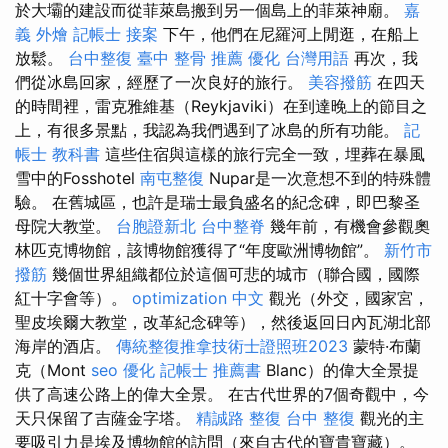
於大壩的建設而從菲萊島搬到另一個島上的菲萊神廟。
嘉
義 外燴
記帳士 接案
下午，他們在尼羅河上閒逛，在船上
放鬆。
台中整復
臺中 整骨 推薦
優化 台灣用語
再次，我
們從冰島回家，經歷了一次良好的旅行。
美容撥筋
在四天
的時間裡，雷克雅維基（Reykjaviki）在到達晚上的節目之
上，有很多景點，我認為我們遇到了冰島的所有功能。
記
帳士 教科書
這些住宿與這樣的旅行完全一致，埋葬在暴風
雪中的Fosshotel
南屯整復
Nupar是一次意想不到的特殊體
驗。 在舊城區，也許是瑞士最負盛名的紀念碑，即巴黎圣
母院大教堂。
台胞證新北
台中整脊
幾年前，有機會參觀奧
林匹克博物館，該博物館獲得了“年度歐洲博物館”。
新竹市
撥筋
幾個世界組織都位於這個可悲的城市（聯合國，國際
紅十字會等）。
optimization 中文
觀光（外交，國家宮，
聖皮埃爾大教堂，改革紀念碑等），然後返回日內瓦湖北部
海岸的酒店。
傳統整復推拿技術士證照班2023
蒙特·布蘭
克（Mont
seo 優化
記帳士 推薦書
Blanc）的偉大全景提
供了高速公路上的偉大全景。 在古代世界的7個奇觀中，今
天只保留了吉薩金字塔。
精誠路 整復 台中
整復
觀光的主
要吸引力是埃及博物館的訪問（來自古代的寶貴寶藏）。