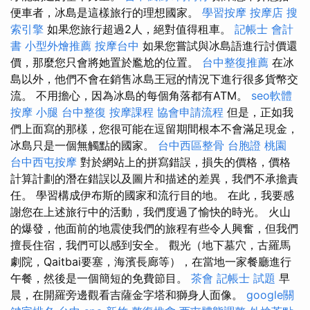
便車者，冰島是這樣旅行的理想國家。
學習按摩
按摩店
搜
索引擎
如果您旅行超過2人，絕對值得租車。
記帳士 會計
書
小型外燴推薦
按摩台中
如果您嘗試與冰島語進行討價還
價，那麼您只會將她置於尷尬的位置。
台中整復推薦
在冰
島以外，他們不會在銷售冰島王冠的情況下進行很多貨幣交
流。 不用擔心，因為冰島的每個角落都有ATM。
seo軟體
按摩 小腿
台中整復
按摩課程
協會申請流程
但是，正如我
們上面寫的那樣，您很可能在逗留期間根本不會滿足現金，
冰島只是一個無觸點的國家。
台中西區整骨
台胞證 桃園
台中西屯按摩
對於網站上的拼寫錯誤，損失的價格，價格
計算計劃的潛在錯誤以及圖片和描述的差異，我們不承擔責
任。 學習構成伊布斯的國家和流行目的地。 在此，我要感
謝您在上述旅行中的活動，我們度過了愉快的時光。 火山
的爆發，他面前的地震使我們的旅程有些令人興奮，但我們
擅長住宿，我們可以感到安全。 觀光（地下墓穴，古羅馬
劇院，Qaitbai要塞，海濱長廊等），在當地一家餐廳進行
午餐，然後是一個簡短的免費節目。
茶會
記帳士 試題
早
晨，在開羅旁邊觀看吉薩金字塔和獅身人面像。
google關