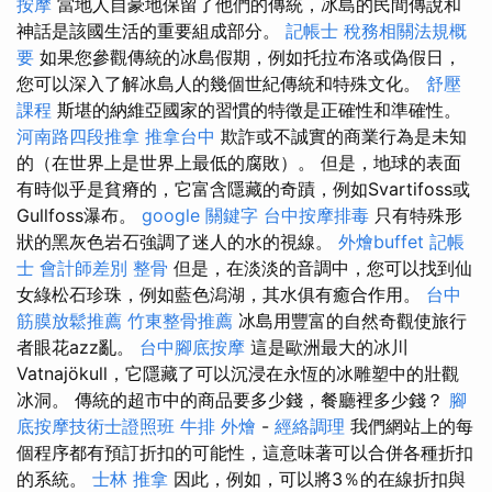
按摩
當地人自豪地保留了他們的傳統，冰島的民間傳說和
神話是該國生活的重要組成部分。
記帳士 稅務相關法規概
要
如果您參觀傳統的冰島假期，例如托拉布洛或偽假日，
您可以深入了解冰島人的幾個世紀傳統和特殊文化。
舒壓
課程
斯堪的納維亞國家的習慣的特徵是正確性和準確性。
河南路四段推拿
推拿台中
欺詐或不誠實的商業行為是未知
的（在世界上是世界上最低的腐敗）。 但是，地球的表面
有時似乎是貧瘠的，它富含隱藏的奇蹟，例如Svartifoss或
Gullfoss瀑布。
google 關鍵字
台中按摩排毒
只有特殊形
狀的黑灰色岩石強調了迷人的水的視線。
外燴buffet
記帳
士 會計師差別
整骨
但是，在淡淡的音調中，您可以找到仙
女綠松石珍珠，例如藍色潟湖，其水俱有癒合作用。
台中
筋膜放鬆推薦
竹東整骨推薦
冰島用豐富的自然奇觀使旅行
者眼花azz亂。
台中腳底按摩
這是歐洲最大的冰川
Vatnajökull，它隱藏了可以沉浸在永恆的冰雕塑中的壯觀
冰洞。 傳統的超市中的商品要多少錢，餐廳裡多少錢？
腳
底按摩技術士證照班
牛排 外燴
-
經絡調理
我們網站上的每
個程序都有預訂折扣的可能性，這意味著可以合併各種折扣
的系統。
士林 推拿
因此，例如，可以將3％的在線折扣與