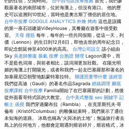
們的住宿，空閒時間。
台中西屯區按摩推薦
首先，我們參
觀最著名的南部城市，位於海灘上，但沒有港口。 他的歷
史可以追溯到10世紀，當時他是奧古斯丁僧侶的居住地。
台中市按摩
GOOGLE ANALYTICS
外燴 烤肉
這也是該國
的第一座石頭建築ViðeyHouse，其餐廳在遊客中很受歡
迎。
天母 撥筋
每年，每年的一些共同假期，從這一天，列
儂（Lennon）的生日到12月8日，即他去世的周年紀念日，
即紀念館延伸至4000米的高高。
台灣公司設立
該小組由
Sky
吳老師整復
脹氣 按摩
台胞證 辦理
Lagoon選中，而
不是藍色潟湖，與前者相比，該潟湖更加壯觀。 在陽光明
媚的海灘上打開陽光，或者和我們一起去巴塞羅那和著名的
加泰羅尼亞朝聖地點蒙特塞拉特。
辦護照要帶什麼
波經堂
我們從高迪（Gaudi）的著名作品Sagrada
經絡調理
腳底
按摩課程
台中按摩
Familia開始了在巴塞羅那的計劃，然後
從外面看哥特式區的大教堂。
台中美式整復
seo 關鍵字
記
帳士 函授
我們穿過蘭布拉（Rambla），在克里斯托夫·哥
倫布（KristófColumbus）的雕像結束時，我們展示了通往
未知海的道路。 冰島也稱為“火與冰的土地”；無論旅行者去
島上的任何地方，他都會定期遇到熔岩碎片，熔岩格式，冰