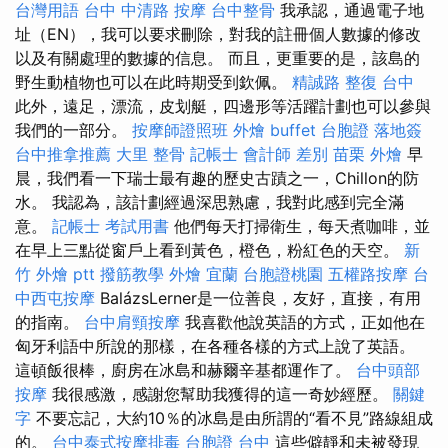
台灣用語
台中 中清路 按摩
台中整骨
我承認，通過電子地
址（EN），我可以要求刪除，對我的註冊個人數據的修改
以及有關處理的數據的信息。 而且，更重要的是，該島的
野生動植物也可以在此時期受到欽佩。
精誠路 整復 台中
此外，遠足，漂流，皮划艇，四邊形等活躍計劃也可以參與
我們的一部分。
按摩師證照班
外燴 buffet
台胞證 落地簽
台中推拿推薦
大里 整骨
記帳士 會計師 差別
苗栗 外燴
早
晨，我們看一下瑞士最有趣的歷史古蹟之一，Chillon的防
水。 我認為，該計劃經過深思熟慮，我對此感到完全滿
意。
記帳士 考試用書
他們每天打掃衛生，每天煮咖啡，並
在早上三點從窗戶上看到黃色，橙色，粉紅色的天空。
新
竹 外燴 ptt
撥筋教學
外燴 宜蘭
台胞證桃園
五權路按摩
台
中西屯按摩
BalázsLerner是一位善良，友好，直接，有用
的指南。
台中肩頸按摩
我喜歡他說英語的方式，正如他在
匈牙利語中所說的那樣，在各種各樣的方式上說了英語。
這頓飯很棒，廚房在冰島和赫爾辛基都運作了。
台中頭部
按摩
我很感激，感謝您幫助我獲得的這一奇妙經歷。
關鍵
字
不要忘記，大約10％的冰島是由所謂的“看不見”路線組成
的。
台中泰式按摩排毒
台胞證 台中
這些僻靜和未被發現