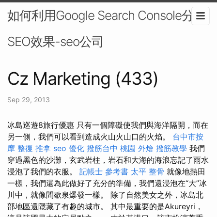
如何利用Google Search Console分析
SEO效果-seo公司
Cz Marketing (433)
Sep 29, 2013
冰島巡遊8旅行優惠 只有一個障礙使我們與海洋隔開，而在
另一側，我們可以看到造成火山火山口的火焰。
台中市按
摩
整復 推拿
seo 優化
撥筋台中
桃園 外燴
撥筋教學
我們
穿過黑色的沙灘，玄武岩柱，岩石和大海的海浪忘記了雨水
浸泡了我們的衣服。
記帳士 參考書
太平 整骨
就像地熱田
一樣，我們還為此做好了充分的準備，我們還浸泡在“大”冰
川中，就像間歇泉爆發一樣。 除了自然美女之外，冰島北
部地區還隱藏了有趣的城市。 其中最重要的是Akureyri，