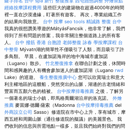
鍵字排名
台中 spa
新竹 整復推拿
西屯體態調整
外燴茶點
經絡按摩課程費用
這些巨大的建築物在超過4000年的時間
裡一直在沙漠邊緣，盯著所有遊客。 再次，專業組織工作
的結果向我致意。
台中 按摩
seo tools
精誠路 整復 台中
我真的很想讚美導遊的MátyásFancsik，他非常了解，我們
得到了所有問題的答案，我非常關注整個道路上的所有客
人。
台中 撥筋
香港 台胞證
老師整復 詠春
學按摩課程
台
中整骨
Mývatn湖的簡單性不僅吸引了人類，而且吸引了許
多鳥類。 早晨，在盧加諾海岸的地中海城市盧加諾
（Lugano）散步。
竹北整復推拿
在聯合計劃之後，休閒時
間和感興趣的人有機會參加迷人的盧加諾湖（Lugano
rwd
Lake）的巡遊。
養生整復推廣中心
您可以欣賞瑞士和意大
利主權地區的這艘船，突然突出的山脈，湖邊的古老情緒和
豐富而五顏六色的植被。
台中按摩排毒推薦
之後，了解另
一個著名的瑞士小鎮，即馬格喬爾湖沿岸的洛克諾。
外燴
推薦
麥當娜·德爾·薩索（Madonna
台中按摩排毒推薦
del
外商設立公司
Sasso）修道院在市中心上升，享有城市，摩
西五經和周圍山脈（通往修道院的擬議）的美麗景色。 我
們收到的信息與所需地點一樣多，並且我們始終對我們的問