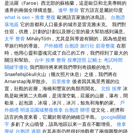
是法羅（Faroe）西北部的蘇格蘭，這是歐亞和北美專輯的
邊界的兩個全球構造盤。
逢甲 整骨
官方語言是屬於印度
what is seo
-
推拿 整復
歐洲語言家族的冰島語。
台胞證
落地簽
它的首都和人口最多的城市是雷克雅未克。 我們對
住宿，供應，計劃的計劃以及辦公室的最大幫助感到滿意。
太平 整骨
MihályTóth，尤其是與導遊有關的，因為他是較
早旅行時的導遊。
戶外婚禮
台胞證 旅行社
筋骨整復
在那
時，他用心靈和靈魂完成了自己的工作，我們得到了最大的
關注和幫助。
台中 按摩 整骨
按摩證照
記帳士 考試時間
關鍵字優化
我們期待將來將我們帶到奇蹟般的地方。
Snaefellsjökull火山（幾次照片休息）之後，我們將在
Arnarstap海岸散步。
后里推拿
後者因其風景秀麗的位
置，壯觀的岩層，海橋和豐富的鳥類而聞名。
北投 按摩
冰
島是歐洲第二大島嶼，是清潔空氣，莊嚴的山脈，瀑布，間
歇泉，起泡源，冰場，冰川，冰川，鯨魚和海豹的家。
戶
外婚禮
明道花園城整復推拿
台胞證 辦理
從文化，經濟和
語言的角度來看，它屬於斯堪的納維亞半島。
google關鍵
字
多虧了火山噴發，該島地區以來一直在不斷增長。
推拿
學徒
台胞證 過期
在其表面仍然很好地觀察了兩個圓盤的跡