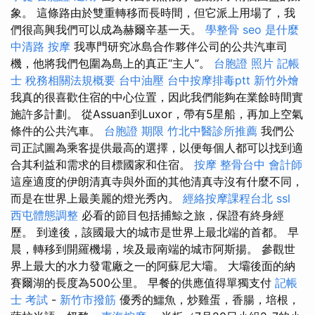
象。 這條路由於雙重轉移而長時間，但它派上用場了，我
們很高興我們可以成為赫爾辛基一天。
學整骨
seo 是什麼
中清路 按摩
我專門研究冰島合作夥伴公司的公共汽車司
機，他將我們包圍為島上的真正“主人”。
台胞證 照片
記帳
士 稅務相關法規概要
台中油壓
台中按摩排毒ptt
新竹外燴
我真的很喜歡住宿的中心位置，因此我們能夠在業餘時間實
施許多計劃。 從Assuan到Luxor，帶有5星船，再加上空氣
條件的公共汽車。
台胞證 期限
竹北中醫診所推薦
我們公
司正試圖為乘客提供最高的選擇，以便每個人都可以找到適
合其利益和需求的目標國家和住宿。
按摩
整骨台中
會計師
這座適度的伊朗清真寺與外面的其他清真寺沒有什麼不同，
而是在世界上最美麗的燈光秀內。
經絡按摩課程台北
ssl
西屯體態調整
必看的節目包括捕鯨之旅，保證有終身經
歷。 到達後，該國最大的城市是世界上最北端的首都。 早
晨，轉移到開羅機場，埃及最南端的城市阿斯揚。 參觀世
界上最大的水力發電廠之一的阿蘇尼大壩。 大壩後面的納
賽爾湖的長度為500公里。 早餐的供應值得單獨支付
記帳
士 考試
-
新竹市撥筋
優秀的鱷魚，炒雞蛋，香腸，培根，