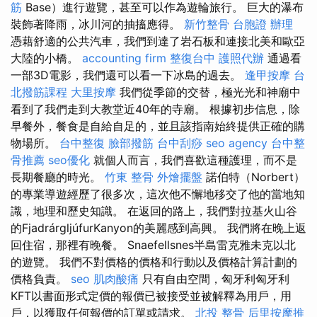
筋
Base）進行遊覽，甚至可以作為遊輪旅行。 巨大的瀑布
裝飾著降雨，冰川河的抽搐應得。
新竹整骨
台胞證 辦理
憑藉舒適的公共汽車，我們到達了岩石板和連接北美和歐亞
大陸的小橋。
accounting firm
整復台中
護照代辦
通過看
一部3D電影，我們還可以看一下冰島的過去。
逢甲按摩
台
北撥筋課程
大里按摩
我們從季節的交替，極光光和神廟中
看到了我們走到大教堂近40年的寺廟。 根據初步信息，除
早餐外，餐食是自給自足的，並且該指南始終提供正確的購
物場所。
台中整復
臉部撥筋
台中刮痧
seo agency
台中整
骨推薦
seo優化
就個人而言，我們喜歡這種護理，而不是
長期餐廳的時光。
竹東 整骨
外燴擺盤
諾伯特（Norbert）
的專業導遊經歷了很多次，這次他不懈地移交了他的當地知
識，地理和歷史知識。 在返回的路上，我們對拉基火山谷
的FjadrárgljúfurKanyon的美麗感到高興。 我們將在晚上返
回住宿，那裡有晚餐。 Snaefellsnes半島雷克雅未克以北
的遊覽。 我們不對價格的價格和行動以及價格計算計劃的
價格負責。
seo
肌肉酸痛
只有自由空間，匈牙利匈牙利
KFT以書面形式定價的報價已被接受並被解釋為用戶，用
戶，以獲取任何報價的訂單或請求。
北投 整骨
后里按摩推