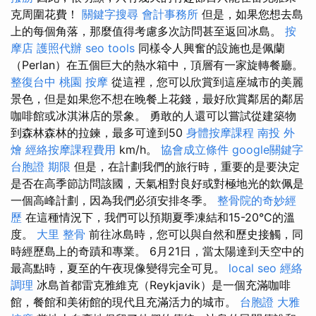
克周圍花費！
關鍵字搜尋
會計事務所
但是，如果您想去島
上的每個角落，那麼值得考慮多次訪問甚至返回冰島。
按
摩店
護照代辦
seo tools
同樣令人興奮的設施也是佩蘭
（Perlan）在五個巨大的熱水箱中，頂層有一家旋轉餐廳。
整復台中
桃園 按摩
從這裡，您可以欣賞到這座城市的美麗
景色，但是如果您不想在晚餐上花錢，最好欣賞鄰居的鄰居
咖啡館或冰淇淋店的景象。 勇敢的人還可以嘗試從建築物
到森林森林的拉鍊，最多可達到50
身體按摩課程
南投 外
燴
經絡按摩課程費用
km/h。
協會成立條件
google關鍵字
台胞證 期限
但是，在計劃我們的旅行時，重要的是要決定
是否在高季節訪問該國，天氣相對良好或對極地光的欽佩是
一個高峰計劃，因為我們必須安排冬季。
整骨院的奇妙經
歷
在這種情況下，我們可以預期夏季凍結和15-20°C的溫
度。
大里 整骨
前往冰島時，您可以與自然和歷史接觸，同
時經歷島上的奇蹟和專業。 6月21日，當太陽達到天空中的
最高點時，夏至的午夜現像變得完全可見。
local seo
經絡
調理
冰島首都雷克雅維克（Reykjavik）是一個充滿咖啡
館，餐館和美術館的現代且充滿活力的城市。
台胞證
大雅