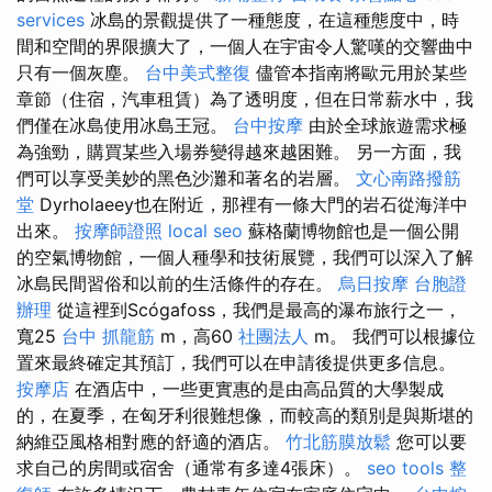
services
冰島的景觀提供了一種態度，在這種態度中，時
間和空間的界限擴大了，一個人在宇宙令人驚嘆的交響曲中
只有一個灰塵。
台中美式整復
儘管本指南將歐元用於某些
章節（住宿，汽車租賃）為了透明度，但在日常薪水中，我
們僅在冰島使用冰島王冠。
台中按摩
由於全球旅遊需求極
為強勁，購買某些入場券變得越來越困難。 另一方面，我
們可以享受美妙的黑色沙灘和著名的岩層。
文心南路撥筋
堂
Dyrholaeey也在附近，那裡有一條大門的岩石從海洋中
出來。
按摩師證照
local seo
蘇格蘭博物館也是一個公開
的空氣博物館，一個人種學和技術展覽，我們可以深入了解
冰島民間習俗和以前的生活條件的存在。
烏日按摩
台胞證
辦理
從這裡到Scógafoss，我們是最高的瀑布旅行之一，
寬25
台中 抓龍筋
m，高60
社團法人
m。 我們可以根據位
置來最終確定其預訂，我們可以在申請後提供更多信息。
按摩店
在酒店中，一些更實惠的是由高品質的大學製成
的，在夏季，在匈牙利很難想像，而較高的類別是與斯堪的
納維亞風格相對應的舒適的酒店。
竹北筋膜放鬆
您可以要
求自己的房間或宿舍（通常有多達4張床）。
seo tools
整