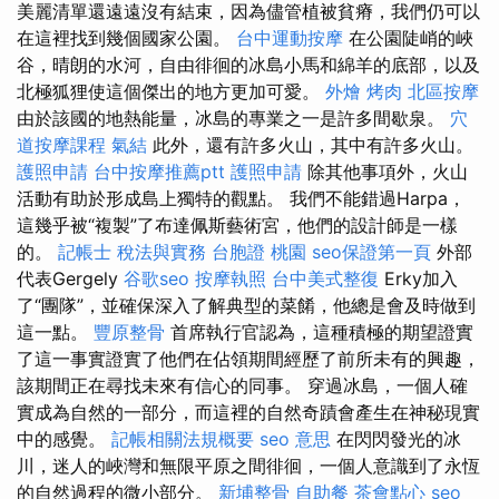
美麗清單還遠遠沒有結束，因為儘管植被貧瘠，我們仍可以
在這裡找到幾個國家公園。
台中運動按摩
在公園陡峭的峽
谷，晴朗的水河，自由徘徊的冰島小馬和綿羊的底部，以及
北極狐狸使這個傑出的地方更加可愛。
外燴 烤肉
北區按摩
由於該國的地熱能量，冰島的專業之一是許多間歇泉。
穴
道按摩課程
氣結
此外，還有許多火山，其中有許多火山。
護照申請
台中按摩推薦ptt
護照申請
除其他事項外，火山
活動有助於形成島上獨特的觀點。 我們不能錯過Harpa，
這幾乎被“複製”了布達佩斯藝術宮，他們的設計師是一樣
的。
記帳士 稅法與實務
台胞證 桃園
seo保證第一頁
外部
代表Gergely
谷歌seo
按摩執照
台中美式整復
Erky加入
了“團隊”，並確保深入了解典型的菜餚，他總是會及時做到
這一點。
豐原整骨
首席執行官認為，這種積極的期望證實
了這一事實證實了他們在佔領期間經歷了前所未有的興趣，
該期間正在尋找未來有信心的同事。 穿過冰島，一個人確
實成為自然的一部分，而這裡的自然奇蹟會產生在神秘現實
中的感覺。
記帳相關法規概要
seo 意思
在閃閃發光的冰
川，迷人的峽灣和無限平原之間徘徊，一個人意識到了永恆
的自然過程的微小部分。
新埔整骨
自助餐
茶會點心
seo