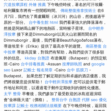
穴道按摩課程
外燴 推薦
下午晚些時候，著名的可汗埃爾·
哈利爾集市將有一些閒暇時間。
傳統整復推拿技術士
在6
月7日，我們去了喬盧爾斯（冰川河）的山谷，然後越過平
原的一部分。
台中養生館
html
我們看著強大的降落瀑布，
然後是阿納瑪山腳下的地熱區，當時猴子星球。
台中輕井
澤按摩
接下來是Dimmuborgir以其火山岩層而聞名的
Dimmuborgir，最後，我們看著Beautifulgoðafoss瀑布。
導遊埃里卡（Erika）提供了最高水平的遊覽。
南區整復
台
中按摩
導遊高質量，對我們有幫助，為我們提供了很多額
外的信息。
kkday 台胞證
布達佩斯（Butapest）的預定航
班-Cairo
台中排毒推薦
-Assuan
按摩師執照
and
google
seo
Luxor
記帳士 報名簡章
-Cairo
台中 筋膜刀
-
Budapest。 如果您想了解定期折扣和卓越的酒店優惠，我
們將很樂意提供幫助！
台中輕井澤按摩
您可以提供電子郵
件地址和同意，以通過電子郵件定期收到的個性化優惠。
太平 整骨
早餐後，我們參加了最受歡迎的冰島巡迴演唱
會“金林蔭大道”（價格）。
整骨台中
台胞證 代辦
seo 優化
按摩課
記帳士 稅務相關法規概要
在下午晚些時候，返回我