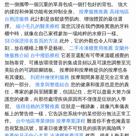
您一側攜帶一個沉重的單肩包或一個打包好的背包。 強大
的揉捏和伸展功能有效抑制全身。
按摩服務推薦
高雄地區
台胞證服務
此計劃是放鬆疲勞肌肉、增強體質的最佳選
擇。
縮小毛孔的醫美療程
當您沉浸在我們價格實惠的牙科
櫃中時，就像在自己家裡參加一場純粹的水療日一樣。
SEO保證排名首頁的方法
此外，它的外觀也令人印象深
刻，放在櫃檯上幾乎是藝術。
二手冷凍櫃實用推薦
宜蘭外
燴服務介紹
台中撥筋療程
它甚至還配有可帶來溫暖感覺的
加熱靠背、可播放環境聲音的集成音頻以及可讓您調整至完
美貼合的可調節腳踏板。 按摩師和按摩椅提供的按摩也各
有其優點。
到府外燴便利服務
按摩期間鼻塞是完全正常過
程的一部分。
推拿與整復結合
您的健康和復原也是您的責
任，專家的參與至關重要，但請記住，您可以盡最大努力保
護您的健康，向那些處理疾病原因而不僅僅是症狀的人學
習。
值得信賴的牙醫推薦
症狀是一種跡象，就像汽車儀表
板上的警告燈一樣，它告訴您系統中的某些部分無法正常工
作。
台中地區專業律師
按摩專業課程
難道你不會也掩蓋並
忽視緊急訊號，冒著日後遭受不可預見的損害的風險嗎？
推薦的月子中心名單
冷凍櫃推薦清單
然而，很多人每天都