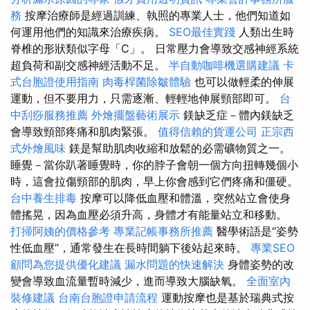
務
按摩治療師是經過訓練、執照的專業人士，他們知道如
何運用他們的知識來治療疾病。
SEO最佳實踐
人類出生時
脊椎的形狀類似字母「C」。 日常壓力會導致交感神經系統
超負荷和副交感神經活動不足。
半自動咖啡機選購建議
卡
式台胞證使用指南
肉毒桿菌除皺體驗
也可以做輕柔的伸展
運動，但不要用力，只需逐漸、輕輕地伸展頸部即可。
台
中刮痧服務推薦
外燴擺盤藝術展示
鎂缺乏症－體內鎂缺乏
會導致頸部疼痛和肌肉緊張。
值得信賴的貨運公司
正宗西
式外燴風味
鎂是幫助肌肉收縮和放鬆的必需礦物質之一。
睡覺－當你趴著睡覺時，你的脖子會朝一個方向扭轉幾個小
時，這會拉傷頸部的肌肉，早上你會感到它們疼痛和僵硬。
台中養生排毒
按摩可以降低血壓和體溫，突然站立會使身
體搖晃，因為血壓必須升高，身體才有能量站立和移動。
打掃阿姨的價格參考
專業記帳事務所推薦
醫學術語是“姿勢
性低血壓”，通常發生在長時間躺下後站起來時。
專業SEO
顧問為您提供優化建議
漏水問題的快速解決
身體姿勢的改
變會導致血流量暫時減少，進而導致大腦缺氧。
全面室內
裝修建議
台南台胞證申請流程
運動按摩也是基於瑞典式按