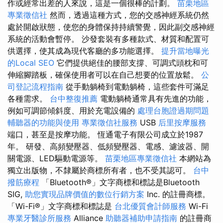
作或經常出差的人來說，這是一個很棒的計劃。
苗栗地區
專業徵信社
然而，透過這種方式，您的交感神經系統仍然
處於開啟狀態，使您的身體保持持續警覺，因此副交感神經
系統的活動會暫停。 沙發套裝有多種款式、材質和配置可
供選擇，使其成為現代客廳的多功能選擇。
提升當地曝光
的Local SEO
它們提供絕佳的腰部支撐、可調式頭枕和可
伸縮腳踏板，確保使用者可以在自己想要的位置放鬆。
公
司登記流程指南
從手動躺椅到電動躺椅，這些套件可滿足
各種需求。
台中整復推薦
電動躺椅通常具有先進的功能，
例如可調節傾斜度、用於充電設備的
處理台胞證過期問題
輔聽器的功能與使用
專業徵信社服務
USB
后里按摩服務
端口，甚至是按摩功能。 恆通電子有限公司成立於1987
年。 研發、高頻變壓器、低頻變壓器、電感、濾波器、開
關電源、LED驅動電源等。
苗栗地區專業徵信社
本網站為
獨立出版物，不隸屬於商標所有者，也不受其認可。
台中
撥筋療程
「Bluetooth®」文字商標和標誌是Bluetooth
SIG,
助您實現品牌價值的數位行銷方案
Inc. 的註冊商標。
「Wi-Fi®」文字商標和標誌是
台北優質會計師服務
Wi-Fi
專業牙醫診所服務
Alliance
助聽器補助申請指南
的註冊商