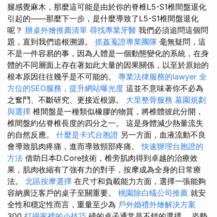
腿感覺麻木，那麼這可能是由於你的脊椎L5-S1椎間盤退化
引起的——那麼下一步，是什麼導致了L5-S1椎間盤退化
呢？
辦桌外燴推薦清單
尋找專業牙醫
我們必須追問這個問
題，直到我們追根溯源。
抓姦蒐證專業團隊
毫無疑問，這
不是一件容易的事，因為人體是一個動態變化的系統，在身
體的不同層面上存在著如此大量的因果關係，以至於原始的
根本原因往往幾乎是不可能的。
專業法律服務的lawyer
全
方位的SEO服務，提升網站曝光度
這並不意味著你不必為
之奮鬥、不斷研究、更接近根源。
大里整骨服務
墓園規劃
與選擇
椎間盤是一種類似橡膠的物質，將椎體彼此分開，
椎間盤約佔脊椎長度的四分之一。 這是身體減少熱量流失
的自然反應。
什麼是卡式台胞證
另一方面，血液流動不良
會導致肌肉疼痛，進而導致頸部疼痛。
快速辦理台胞證的
方法
借助日本D.Core技術，椎旁肌肉得到卓越的治療效
果，肌肉收縮有了強有力的對手，按摩成為全身的日常療
法。
北區按摩選擇
在尺寸和負載能力方面，選擇一張能夠
容納廣泛客戶的桌子至關重要。
桃園除白蟻公司推薦
就安
全性和穩定性而言，重量至少為
戶外婚禮外燴解決方案
300
打掃家裡的小技巧
磅的桌子通常是不錯的選擇。 姿勢