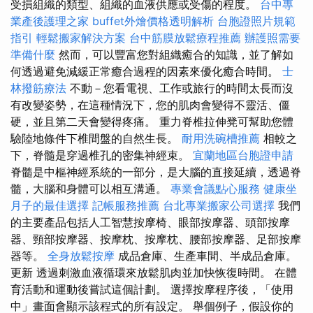
受損組織的類型、組織的血液供應或受傷的程度。
台中專
業產後護理之家
buffet外燴價格透明解析
台胞證照片規範
指引
輕鬆搬家解決方案
台中筋膜放鬆療程推薦
辦護照需要
準備什麼
然而，可以豐富您對組織癒合的知識，並了解如
何透過避免減緩正常癒合過程的因素來優化癒合時間。
士
林撥筋療法
不動－您看電視、工作或旅行的時間太長而沒
有改變姿勢，在這種情況下，您的肌肉會變得不靈活、僵
硬，並且第二天會變得疼痛。 重力脊椎拉伸凳可幫助您體
驗陸地條件下椎間盤的自然生長。
耐用洗碗槽推薦
相較之
下，脊髓是穿過椎孔的密集神經束。
宜蘭地區台胞證申請
脊髓是中樞神經系統的一部分，是大腦的直接延續，透過脊
髓，大腦和身體可以相互溝通。
專業會議點心服務
健康坐
月子的最佳選擇
記帳服務推薦
台北專業搬家公司選擇
我們
的主要產品包括人工智慧按摩椅、眼部按摩器、頭部按摩
器、頸部按摩器、按摩枕、按摩枕、腰部按摩器、足部按摩
器等。
全身放鬆按摩
成品倉庫、生產車間、半成品倉庫。
更新 透過刺激血液循環來放鬆肌肉並加快恢復時間。 在體
育活動和運動後嘗試這個計劃。 選擇按摩程序後，「使用
中」畫面會顯示該程式的所有設定。 舉個例子，假設你的