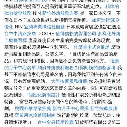
掃描精度的提高可以提高對能量重要區域的定位。
精準的
聽力檢查服務
NIN
新竹外燴服務方案
是一家日本公司，不
僅在日本而且在全世界生產和銷售按摩椅。
如何進行SEO
優化
NIN
宜蘭專業徵信社服務
日本放鬆實驗室也旨在透過
台中中清路按摩
D.CORE
值得信賴的貨運公司
多樣化外燴
自助餐選擇
產品線使日本生產的完美按摩椅成為現實。 維
基百科文章必須保持中立和客觀。
什麼是卡式台胞證
請重
新措辭並刪除品牌、公關文字、「目標是生產高品質的產
品」和其他行銷模板，因為這不是免費廣告的地方。
推薦
的月子中心名單
到府外燴便利服務
打掃阿姨的價格參考
我
甚至不相信這家公司是著名的，因為我找不到任何獨立的來
源，只有經銷商網站。
大里按摩服務推薦
您必須能夠透過
獨立於公司的重要來源來支援文章的內容，否則可能會被標
記為刪除。
個性化裝潢設計
便攜性和易於折疊顯然是關鍵
特徵。 當您為身體做好夜間休息的準備時，請嘗試此計
劃。
桃園外燴專業推薦
新竹月子中心選擇
新竹按摩服務
真相
營業用冰箱選購指南
進行劇烈的按摩，放鬆肌肉，使
身體恢復活力。
台中全身按摩推薦
對於那些在辦公桌前工