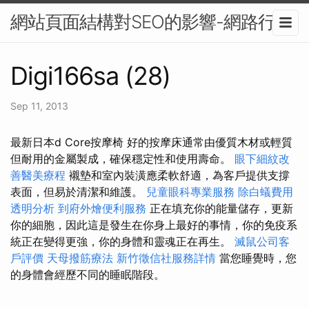
網站頁面結構對SEO的影響-網路行銷
Digi166sa (28)
Sep 11, 2013
最新日本d Core按摩椅 好的按摩床通常由優質木材或輕質
但耐用的金屬製成，確保穩定性和使用壽命。
眼下細紋改
善醫美療程
襯墊和室內裝潢應柔軟舒適，為客戶提供支撐
表面，但易於清潔和維護。
兒童眼科專業服務
除白蟻費用
透明分析
到府外燴便利服務
正在填充你的能量儲存，更新
你的細胞，因此這是發生在你身上最好的事情，你的免疫系
統正在變得更強，你的身體和靈魂正在再生。
滅鼠公司客
戶評價
天母撥筋療法
新竹徵信社服務詳情
當您睡覺時，您
的身體會經歷不同的睡眠階段。