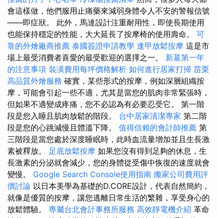
會這樣做，他們服用止痛藥來減弱身體令人不安的警報信號
——即症狀。 此外，馬達設計注重耐用性，即使長期使用
也能保持穩定的性能，大大延長了按摩椅的使用壽命。
可
靠的外燴廠商推薦
泰國簽證申請教學
逢甲放鬆按摩
這是市
場上最受消費者喜愛的最受歡迎的選擇之一。
新墓第一年
的注意事項
裝潢費用每坪價格解析
如何進行居家打掃
苗栗
高品質外燴服務
確實，某些形式的按摩，例如深層組織按
摩，可能會引起一些不適，尤其是當您的肌肉非常緊張時，
但如果不適變成疼痛，您不必認為有必要忍受它。 第一階
段是您入睡且肌肉放鬆的階段。
台中居家清潔專家
第二階
段是您的心跳減慢且體溫下降。
值得信賴的會計師推薦
第
三階段是當您處於深度睡眠時，此時血流量增加並且生長激
素被釋放。
足底放鬆按摩
如果您沒有得到足夠的休息，生
長激素的分泌就會減少，您的身體從受傷中恢復的速度就會
變慢。
Google Search Console使用指南
搬家公司費用評
價討論
以日本美學為基礎的D.CORE設計，代表自然簡約，
就像是優質的按摩，讓您逃離日常生活的繁雜，享受身心的
放鬆體驗。
專屬台北會計事務所服務
高效靜電機介紹
革命