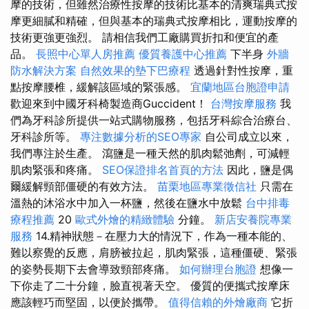
摩的技術，但雖然治療性按摩的技術比基本的清爽瑞典式按
摩更細膩和精確，但與基本的瑞典式按摩相比，運動按摩的
技術更強更強烈。 請相信我們工廠購買折扣和便宜的產
品。
長照中心單人房推薦
優質養護中心推薦
下半身
外牆
防水解決方案
自然效果的墊下巴療程
透過針對性按摩，重
點按摩腰椎，緩解該區域的緊張感。
宜蘭地區台胞證申請
歡迎來到中國牙科椅製造商Guccident！
台灣按摩服務
我
們為牙科診所提供一站式購物服務，包括牙科綜合治療台、
牙科診所等。
專注數據分析的SEO專家
自公司成立以來，
我們專注於生產。 瀉鹽是一種天然的肌肉鬆弛劑，可減輕
肌肉緊張和疼痛。
SEO保證排名首頁的方法
因此，鹽是偶
爾緩解頸部僵硬的有效方法。
苗栗地區專業徵信社
只需在
溫熱的沐浴水中加入一杯鹽，然後在鹽水中放鬆
台中排毒
療程推薦
20
歐式外燴的精緻體驗
分鐘。
新店安養院專業
服務
14.精神狀態－在壓力大的情況下，作為一種本能的、
難以察覺的反應，肩膀被拉起，肌肉緊張，這種僵硬、緊張
的姿勢長期下去會導致頸部疼痛。
如何辦理台胞證
想像一
下你走了二十分鐘，臉直視著天空。 優質的便攜式按摩床
應該輕巧而堅固，以便於攜帶。
值得信賴的外燴廠商
它折