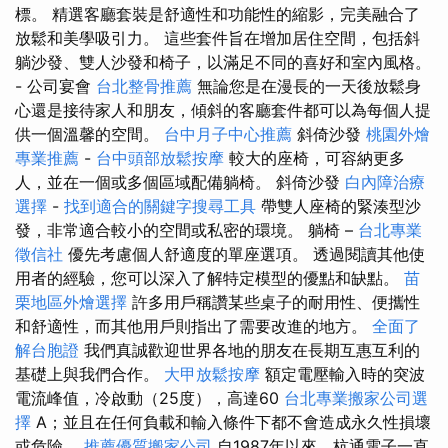
標。 精選客廳套裝是舒適性和功能性的縮影，完美融合了
放鬆和美學吸引力。 這些套件旨在增加居住空間，包括斜
躺沙發、雙人沙發和椅子，以滿足不同的喜好和室內風格。
- 公司宴會
台北整骨推薦
無論您是在漫長的一天後放鬆身
心還是接待家人和朋友，傾斜的客廳套件都可以為每個人提
供一個溫馨的空間。
台中月子中心推薦
斜倚沙發
桃園外燴
專業推薦
-
台中頭部放鬆按摩
較大的座椅，可容納更多
人，並在一個或多個區域配備躺椅。 斜倚沙發
白內障治療
選擇
-
找到適合的關鍵字搜尋工具
帶雙人座椅的緊湊型沙
發，非常適合較小的空間或私密的環境。 躺椅 –
台北專業
徵信社
優先考慮個人舒適度的單座選項。 透過閱讀其他使
用者的經驗，您可以深入了解特定模型的優點和缺點。
苗
栗地區外燴選擇
許多用戶稱讚某些桌子的耐用性、便攜性
和舒適性，而其他用戶則指出了需要改進的地方。
全面了
解台胞證
我們真誠歡迎世界各地的朋友在長期互惠互利的
基礎上與我們合作。
大甲放鬆按摩
額定電壓輸入時的突波
電流峰值，冷啟動（25度），高達60
台北專業搬家公司選
擇
A；並且在任何負載和輸入條件下都不會造成永久性損壞
或危險。
推薦優質搬家公司
自1987年以來，杭通電子一直