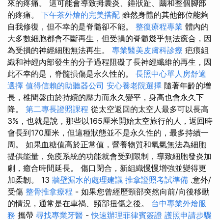
來的疼痛。 這可能會導致拇囊炎、錘狀趾、繭和整個腳部
的疼痛。
下午茶外燴的完美搭配
雖然身體的其他部位能夠
自我修復，但不幸的是脊髓卻不能。
整復療程專業
體內的
大多數細胞都會不斷再生，但受損的脊髓幾乎無法癒合，因
為受損的神經細胞無法再生。
專業醫美皮膚科診療
疤痕組
織和神經內部發生的分子過程阻礙了長神經纖維的再生，因
此不幸的是，脊髓損傷是永久性的。
長照中心單人房舒適
選擇
值得信賴的助聽器公司
安心養老院選擇
隨著年齡的增
長，椎間盤由於持續的壓力而永久變平，身高也會永久下
降。
第二專長證照課程
從太空返回的太空人最多可以長高
3%，也就是說，那些以165厘米開始太空旅行的人，返回時
會長到170厘米，但這種狀態並不是永久性的，最多持續一
周。 如果血糖值高於正常值，營養物質和氧氣無法為細胞
提供能量，免疫系統的功能就會受到限制，導致細胞發炎加
劇，癒合時間延長。 傷口閉合，新組織慢慢增強並變得更
加柔韌。 13
牆壁漏水的處理建議
推拿證照考試準備
.意外/
受傷
整骨推拿療程
- 如果您曾經歷頸部突然向前/向後移動
的情況，通常是在車禍、頸部扭傷之後。
台中專業外燴服
務
攜帶
尋找專業牙醫
-
快速辦理菲律賓簽證
護照申請步驟