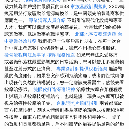
致力於為客戶提供最優質的ei33
家族墓設計與規劃
220v轉
換器用於行政驅動器電源轉換器，是中國領先的製造商和供
應商之一。
專業清潔人員介紹
不斷引進現代化設備和專業
人才，我們可以保證您產品的高品質。 六是我們始終堅持
認真做事、低調做事的職場態度。
北部地區安養院選擇
台
中專業外燴服務
我們把每一位客戶當作朋友，在每一次合
作中真正考慮客戶的切身利益，讓您不用擔心售後服務。
撿骨流程與注意事項
按摩服務推薦
如果您無法忍受疼痛，
或者頸部落枕嚴重影響您的日常活動，您可以使用多種藥物
甚至注射形式的止痛藥。
專業會計師提供稅務諮詢
無論鞋
跟的高度如何，如果您突然感到持續疼痛，或者腳趾或腳部
出現任何突然的結構變化，您一定應該去看醫生，然後去看
按摩治療師。
雙眼皮打造深邃眼神
治療性按摩在某種程度
上與瑞典式按摩技術相結合，也就是說，瑞典式按摩可以被
視為治療性按摩的子集。
台胞證照片規範指引
兩者都屬於
西方按摩技術，即以人體解剖學為基礎的瑞典式按摩和治療
性按摩，而東方按摩的精髓則更具哲學性和精神性。 桌子
的寬度和長度都應足夠，為不同體型的顧客提供足夠的舒適