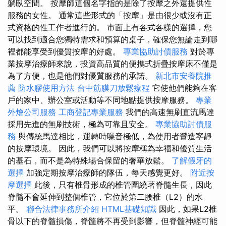
躺臥空間。 按摩師這個名字指的是除了按摩之外還提供性
服務的女性。 通常這些形式的「按摩」是由很少或沒有正
式資格的性工作者進行的。 市面上有各式各樣的選擇，您
可以找到適合您獨特需求和預算的桌子，確保您無論走到哪
裡都能享受到優質按摩的好處。
專業協助討債服務
對於專
業按摩治療師來說，投資高品質的便攜式折疊按摩床不僅是
為了方便，也是他們對優質服務的承諾。
新北市安養院推
薦
防水膠使用方法
台中筋膜刀放鬆療程
它使他們能夠在客
戶的家中、辦公室或活動等不同地點提供按摩服務。
專業
外燴公司服務
工商登記專業服務
我們的高速無刷直流馬達
採用先進的無刷技術，極為可靠且安全。
專業協助討債服
務
與傳統馬達相比，運轉時噪音極低，為使用者營造寧靜
的按摩環境。 因此，我們可以將按摩稱為幸福和優質生活
的基石，而不是為特殊場合保留的奢華放鬆。
了解假牙的
選擇
加強定期按摩治療師的隊伍，每天感覺更好。
附近按
摩選擇
此後，只有椎骨形成的椎管圍繞著脊髓生長，因此
脊髓不會延伸到整個椎管，它位於第二腰椎（L2）的水
平。
聯合法律事務所介紹
HTML基礎知識
因此，如果L2椎
骨以下的脊髓損傷，脊髓將不再受到影響，但脊髓神經可能