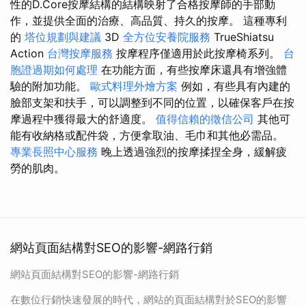
性的D.Core按摩結構的結構映射了合格按摩師的手部動
作，並提供全面的治療、高品質、持久的按摩。 這種專利
的
塔位規劃與建議
3D
全方位安養院服務
TrueShiatsu
Action
台灣按摩服務
按摩程序僅適用於此按摩椅系列。
台
胞證過期如何處理
在功能方面，有些按摩床還具有增強體
驗的附加功能。
歐式料理外燴方案
例如，有些具有內建的
臉部支架和扶手，可以調整到不同的位置，以確保客戶在按
摩過程中獲得最大的舒適度。
值得信賴的徵信公司
其他可
能有收納格或配件袋，方便拿取油、毛巾和其他必需品。
專業長照中心服務
晚上透過強烈的按摩揉捏全身，緩解疲
勞的肌肉。
網站頁面結構對SEO的影響-網路行銷
網站頁面結構對SEO的影響-網路行銷
在數位行銷快速發展的時代，網站的頁面結構對於SEO的影響