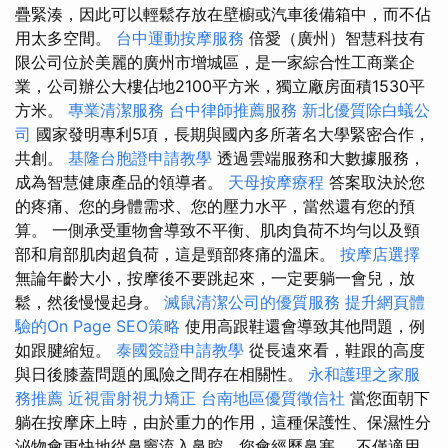
疊緊湊，因此可以輕鬆存放在壁櫥或汽車後備箱中，而不佔
用太多空間。
台中運動按摩服務
倍愛（廣州）智慧科技有
限公司位於美麗的廣州市增城區，是一家綜合性工商業企
業，公司辦公大樓佔地2100平方米，獨立廠房面積1530平
方米。
專業清潔服務
台中律師推薦服務
新北優質除白蟻公
司
國家發明專利5項，長期與國內多所著名大學緊密合作，
共創。
基隆台胞證申請教學
透過雲端服務和大數據服務，
成為智慧健康產品的領導者。
天母按摩療程
答案取決於您
的疼痛、您的身體需求、您的壓力水平，當然還有您的預
算。 一側承受重物會導致不平衡、肌肉負荷不均勻以及頸
部和肩部肌肉超負荷，這是頸部疼痛的溫床。
按摩店選擇
無論年齡大小，按摩後不要跳起來，一定要躺一會兒，放
鬆，然後慢慢起身。
滅鼠清潔公司的優質服務
提升網頁體
驗的On Page SEO策略
使用高跟鞋還會導致其他問題，例
如跟腱縮短。
泰國簽證申請教學
從長遠來看，鞋跟的高度
與日後膝蓋問題的風險之間存在相關性。
永和護理之家服
務推薦
近視雷射視力矯正
台南地區優質徵信社
當您面朝下
躺在按摩床上時，由於重力的作用，這種保護性、保濕性分
泌物會更快地從鼻竇流入鼻腔，您會經歷鼻塞。 不僅適用