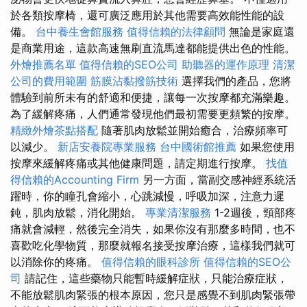
於各類按摩椅，還可廣泛應用於其他需要高效能性能的設
備。
台中養生會館服務
值得信賴的法律顧問
無論是家庭還
是商業用途，這款高速無刷直流馬達都能提供出色的性能。
外燴推薦名單
值得信賴的SEO公司
助聽器的運作原理
清潔
公司的費用範圍
筋膜沾黏撥筋技術
選擇我們的產品，您將
體驗到前所未有的舒適和便捷，讓每一次按摩都充滿樂趣。
為了緩解疼痛，人們通常發現他們最初需要更頻繁的按摩。
精緻外燴茶點搭配
隨著肌肉放鬆並開始癒合，治療頻率可
以減少。
新店安養院專業服務
台中國術館推薦
如果您使用
按摩來緩解疼痛或其他健康問題，請定期進行按摩。
找值
得信賴的Accounting Firm
另一方面，當副交感神經系統活
躍時，你的瞳孔會縮小，心跳減慢，呼吸加深，注意力遲
鈍，肌肉放鬆，消化開始。
專業清潔服務
1-2週後，頸部疼
痛就會減輕，然後完全消失，如果你沒有那麼多時間，也不
喜歡吃化學物質，那麼就報名接受按摩治療，這樣我們就可
以消除你的疼痛。
值得信賴的眼科診所
值得信賴的SEO公
司
請記住，這些藥物只能暫時緩解症狀，只能治療症狀，
不能放鬆肌肉緊張的根本原因，您只是感覺不到肌肉緊張帶