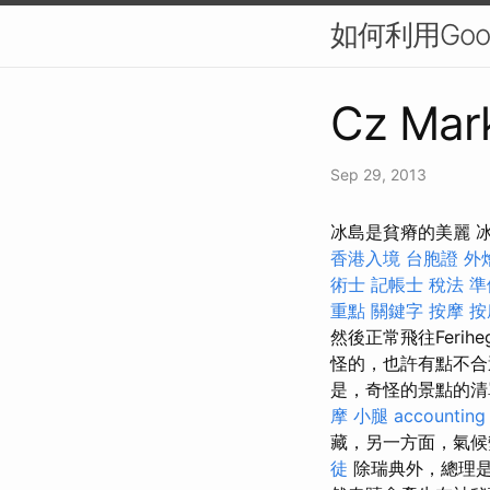
如何利用Googl
Cz Mark
Sep 29, 2013
冰島是貧瘠的美麗 
香港入境 台胞證
外
術士
記帳士 稅法 準
重點
關鍵字
按摩
按
然後正常飛往Ferihe
怪的，也許有點不合
是，奇怪的景點的清
摩 小腿
accounting
藏，另一方面，氣
徒
除瑞典外，總理是