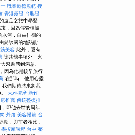
士 職業道德規範
搜
燴
香港簽證 台胞證
短暫的遠足之旅中攀登
結束，因為儘管植被
的水河，自由徘徊的
由於該國的地熱能
撥筋美容
此外，還有
薦
除其他事項外，火
最大幫助感到滿意。
關的，因為他是較早旅行
薦
在那時，他用心靈
中
我們期待將來將我
地。
大雅按摩
新竹
刮痧推薦
傳統整復推
8日，即他去世的周年
肉 外燴
美容撥筋
台
色潟湖，與前者相比，
。
學按摩課程
台中 整