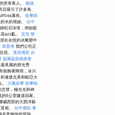
上的所有客人。
會議
，而且吸引了許多鳥
lfoss瀑布。
按摩師
人的水的視線。
台中
綠松石珍珠，例如藍
花azz亂。
北屯 整
以沉浸在永恆的冰雕塑中
 高普考
我們公司正
和住宿。
美容撥筋
台
發
益園益筋絡推拿
上最美麗的燈光秀
布裝飾著降雨，冰川
板和連接北美和歐亞大
去。
大雅按摩
按摩執
的交替，極光光和神
底的6公里隧道回家。
是挪威西部的大西洋蘇
更富裕。
台中撥筋
養
個非常愉快的冒險，