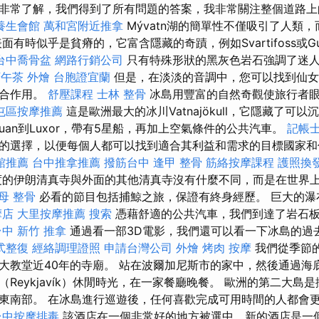
sik，他非常了解，我們得到了所有問題的答案，我非常關注整個道路
養生會館
萬和宮附近推拿
Mývatn湖的簡單性不僅吸引了人類
有時似乎是貧瘠的，它富含隱藏的奇蹟，例如Svartifoss或Gul
台中喬骨盆
網路行銷公司
只有特殊形狀的黑灰色岩石強調了迷
午茶 外燴
台胞證宜蘭
但是，在淡淡的音調中，您可以找到仙女
癒合作用。
舒壓課程
士林 整骨
冰島用豐富的自然奇觀使旅行者眼
屯區按摩推薦
這是歐洲最大的冰川Vatnajökull，它隱藏了可
suan到Luxor，帶有5星船，再加上空氣條件的公共汽車。
記帳士
的選擇，以便每個人都可以找到適合其利益和需求的目標國家
館推薦
台中推拿推薦
撥筋台中
逢甲 整骨
筋絡按摩課程
護照換
的伊朗清真寺與外面的其他清真寺沒有什麼不同，而是在世界
母 整骨
必看的節目包括捕鯨之旅，保證有終身經歷。 巨大的瀑
摩店
大里按摩推薦
搜索
憑藉舒適的公共汽車，我們到達了岩石
台中
新竹 推拿
通過看一部3D電影，我們還可以看一下冰島的過
式整復
經絡調理證照
申請台灣公司
外燴 烤肉
按摩
我們從季節
大教堂近40年的寺廟。 站在波爾加尼斯市的家中，然後通過海
Reykjavík）休閒時光，在一家餐廳晚餐。 歐洲的第二大島
東南部。 在冰島進行巡遊後，任何喜歡完成可用時間的人都會
台中按摩排毒
該酒店在一個非常好的地方被選中，新的酒店是一