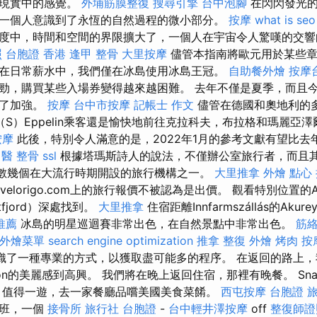
秘現實中的感覺。
外埔筋膜整復
搜尋引擎
台中泡腳
在閃閃發光的
一個人意識到了永恆的自然過程的微小部分。
按摩
what is seo
度中，時間和空間的界限擴大了，一個人在宇宙令人驚嘆的交響
照
台胞證 香港
逢甲 整骨
大里按摩
儘管本指南將歐元用於某些章
在日常薪水中，我們僅在冰島使用冰島王冠。
自助餐外燴
按摩
勁，購買某些入場券變得越來越困難。 去年不僅是夏季，而且
到了加強。
按摩
台中市按摩
記帳士 作文
儘管在德國和奧地利的
（S）Eppelin乘客還是愉快地前往克拉科夫，布拉格和瑪麗亞
按摩
此後，特別令人滿意的是，2022年1月的參考文獻有望比去
中醫 整骨
ssl
根據塔瑪斯詩人的說法，不僅辦公室旅行者，而且
n是少數幾個在大流行時期開設的旅行機構之一。
大里推拿
外燴 點心
avelorigo.com上的旅行報價不被認為是出價。 觀看特別位置的A
tfjord）深處找到。
大里推拿
住宿距離Innfarmszállás的Akurey
推薦
冰島的明星巡迴賽非常出色，在自然景點中非常出色。
筋
外燴菜單
search engine optimization
推拿 整復
外燴 烤肉
按
組織了一種專業的方式，以獲取盡可能多的程序。 在返回的路上
urKanyon的美麗感到高興。 我們將在晚上返回住宿，那裡有晚餐。 Snae
 值得一遊，去一家餐廳品嚐美國美食菜餚。
西屯按摩
台胞證 
航班，一個
接骨所
旅行社 台胞證
-
台中輕井澤按摩
off
整復師證