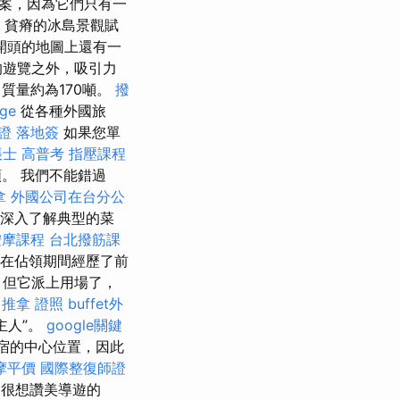
案，因為它們只有一
，貧瘠的冰島景觀賦
開頭的地圖上還有一
的遊覽之外，吸引力
質量約為170噸。
撥
ge
從各種外國旅
證 落地簽
如果您單
士 高普考
指壓課程
額。 我們不能錯過
拿
外國公司在台分公
確保深入了解典型的菜
按摩課程
台北撥筋課
在佔領期間經歷了前
，但它派上用場了，
推拿 證照
buffet外
主人”。
google關鍵
宿的中心位置，因此
摩平價
國際整復師證
很想讚美導遊的