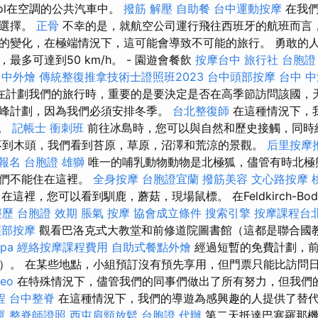
.panol在空調的公共汽車中。
撥筋 解壓
自助餐
台中運動按摩
在我們
行選擇。
正骨
不幸的是，就航空公司運行飛往西班牙的航班而言
的變化，在極端情況下，這可能會導致不可能的旅行。 勇敢的
最多可達到50 km/h。 - 園遊會餐飲
按摩台中
旅行社 台胞證
台中外燴
傳統整復推拿技術士證照班2023
台中頭部按摩
台中 中
在計劃我們的旅行時，重要的是要決定是否在高季節訪問該國，
峰計劃，因為我們必須安排冬季。
台北整復師
在這種情況下，
度。
記帳士 衝刺班
前往冰島時，您可以與自然和歷史接觸，同時
不到木頭，我們看到苔原，草原，沼澤和荒涼的景觀。
后里按摩
 報名
台胞證 雄獅
唯一的哺乳動物動物是北極狐，儘管有時北極
他們不能住在這裡。
全身按摩
台胞證宜蘭
撥筋美容
文心路按摩
在這裡，您可以看到馴鹿，蘑菇，現場鼠標。 在Feldkirch-B
經歷
台胞證 效期
脹氣 按摩
協會成立條件
搜索引擎
按摩課程台
頭部按摩
觀看巴洛克式大教堂和前修道院圖書館（這都是聯合國
pa
經絡按摩課程費用
自助式餐點外燴
經過短暫的免費計劃，前
）。 在某些地點，小組預訂沒有預先享用，但門票只能比訪問
seo
在特殊情況下，儘管我們的同事們做出了所有努力，但我們
程
台中整脊
在這種情況下，我們的導遊為感興趣的人提供了替
單
整脊師證照
西屯肩頸放鬆
台胞證 代辦
第二天抵達巴塞羅那機