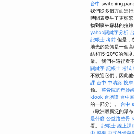
台中
switching
我們從多個方面進
時間表發生了更頻繁
物到森林森林的拉鍊，
yahoo關鍵字分析
記帳士 考前
但是，
地光的欽佩是一個高
結和15-20°C的溫
業。 我們在這裡看
關鍵字
記帳士 考試
不歡迎它們，因此
課
台中 中清路 按摩
倫。
整骨院的奇妙
klook 台胞證
台中
的一部分）。
台中 s
（歐洲最廣泛的瀑布
是什麼
公益路整骨
看。
記帳士 線上課
中 整復
中式外燴菜