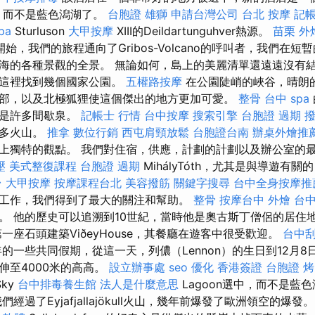
，而不是藍色潟湖了。
台胞證 雄獅
申請台灣公司
台北 按摩
記帳
pa
Sturluson
大甲按摩
XIII的Deildartunguhver熱源。
苗栗 外
始，我們的旅程通向了Gribos-Volcano的呼叫者，我們在
海的各種景觀的全景。 無論如何，島上的美麗清單還遠遠沒有
在這裡找到幾個國家公園。
五權路按摩
在公園陡峭的峽谷，晴朗
部，以及北極狐狸使這個傑出的地方更加可愛。
整骨
台中 spa
一是許多間歇泉。
記帳士 行情
台中按摩
搜索引擎
台胞證 過期
許多火山。
推拿
數位行銷
西屯肩頸放鬆
台胞證台南
辦桌外燴推
上獨特的觀點。 我們對住宿，供應，計劃的計劃以及辦公室的
壓
美式整復課程
台胞證 過期
MihályTóth，尤其是與導遊有
台
大甲按摩
按摩課程台北
美容撥筋
關鍵字搜尋
台中全身按摩推
工作，我們得到了最大的關注和幫助。
整骨
按摩台中
外燴 台
。 他的歷史可以追溯到10世紀，當時他是奧古斯丁僧侶的居住
一座石頭建築ViðeyHouse，其餐廳在遊客中很受歡迎。
台中
的一些共同假期，從這一天，列儂（Lennon）的生日到12月
伸至4000米的高高。
設立辦事處
seo 優化
香港簽證 台胞證
烤
ky
台中排毒養生館
法人是什麼意思
Lagoon選中，而不是藍
經過了Eyjafjallajökull火山，幾年前爆發了歐洲領空的爆發