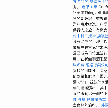
骨 dcard
辦護照
s
走。
逢甲按摩
Gull
紀念館Thingvel
開的斷裂線，並獲得
洋的鹽水從冰川的
供行人之旅，有機會
台中腳底按摩
換護
只有21％的土地可
業集中在雷克雅未
震已成為日常生活
島，在餐館和酒吧留
報名費
網路行銷公
折扣的可能性，這意
部落路相結合，因此
滑”折扣，並額外享
年的巡迴演出，其中
萊島搬到另一個島
排 外燴
筋骨撥筋堂
次良好的旅行。
外