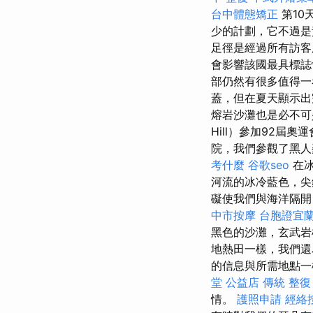
台中體態矯正
第10
少的計劃，它不過
足徑是經過所有訪
會影響該國最具標
部仍然有很多值得
蓋，但在夏天顯示
熔岩沙灘也是必不可少
Hill）參加92屆奧
院，我們參觀了黑
考什麼
谷歌seo
在冰
河流的冰冷藍色，尖
礙使我們與海洋隔開
中市按摩
台胞證宜
黑色的沙灘，玄武岩
地熱田一樣，我們還
的信息與所需地點一
堂 公益店 傳統 整復
情。
護照申請
經絡