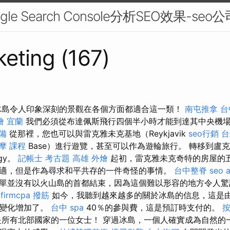
e Search Console分析SEO效果-seo公
eting (167)
冰島令人印象深刻的景觀在各個方面都適合這一類！
南屯推拿
台
燴 宜蘭
我們必須從布達佩斯飛行四個半小時才能到達其中央機
備
從那裡，您也可以與雷克雅未克基地（Reykjavik
seo行銷
台
摩 課程
Base）進行遊覽，甚至可以作為遊輪旅行。 轉移到盧
gy。
記帳士 考古題
高雄 外燴
起初，雷克雅未克奇特的房屋的
適，但是作為尋求和平共存的一件奇怪的事情。
台中整脊
seo 
單並沒有以火山島的首都結束，因為這個難以形容的地方令人
 firmcpa
撥筋
如今，我聽到越來越多的關於冰島的信息，這是
候變化增加了。
台中 spa
40％的參與費，這是預訂時支付的。
所有北部國家的一位女士！ 穿過冰島，一個人確實成為自然的