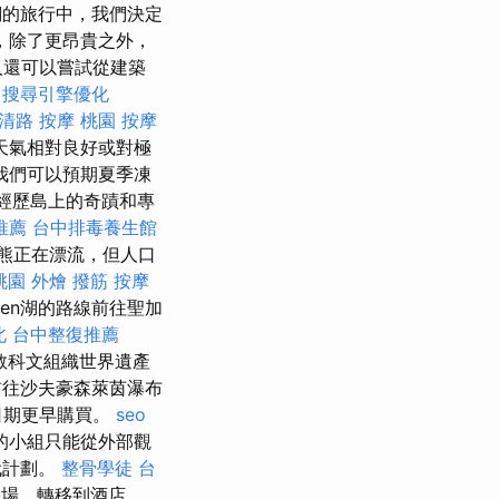
的旅行中，我們決定
，除了更昂貴之外，
人還可以嘗試從建築
搜尋引擎優化
清路 按摩
桃園 按摩
天氣相對良好或對極
我們可以預期夏季凍
經歷島上的奇蹟和專
推薦
台中排毒養生館
熊正在漂流，但人口
桃園 外燴
撥筋
按摩
oden湖的路線前往聖加
北
台中整復推薦
教科文組織世界遺產
往沙夫豪森萊茵瀑布
日期更早購買。
seo
的小組只能從外部觀
代計劃。
整骨學徒
台
場，轉移到酒店。