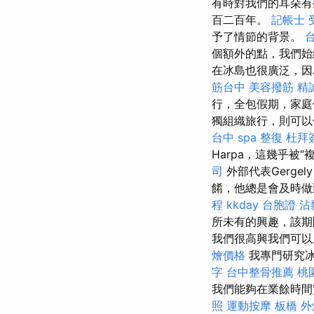
有時對我們的耳朵有
百二百年。
記帳士 
予了情節的背景。
個額外的點，我們始
在冰島也很廣泛，因
筋台中
美容撥筋
精
行，全包假期，家庭
獨組織旅行，則可以
台中 spa
整復
杜拜
Harpa，這幾乎被
司
外部代表Gergel
餚，他總是會及時
程
kkday 台胞證
沾
所未有的興趣，該期
我們很高興我們可
燴價格
我專門研究冰
字
台中整骨推薦
桃
我們能夠在業餘時間
照
運動按摩
板橋 外