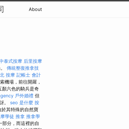
司
About
中泰式按摩
后里按摩
場。
傳統整復推拿技
北 按摩
記帳士 會計
克索機場，前往開羅，
五顏六色的騎兵是奇
agency
戶外婚禮
但
驚訝。
seo 是什麼
按
由於其特殊的自然寶
按摩學徒
推拿
推拿學
一部分，而這裡的自