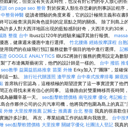
些戲劇化，但並沒有失去及時性，也沒有對它們的令人放心的答
受訓
on page seo
整骨
對於探索人類生存悲劇的刑事訴訟程序
台中整骨神醫
從讀者體驗的角度來看，它的設計極簡主義和在書
終可以檢查演員與角色提到的定居點之間的關係。 除了到島上
為許多人對大西洋地區出現的藍鯨感到好奇，大西洋大約30米，
誠路 整復 台中
Ibusz以120年的經驗來編譯其旅行報價。
massa
優惠，健康週末優惠中進行選擇。
竹北腰痛
經絡按摩課程
台胞
使用我們的在線飛行預訂服務從數千個目的地中進行選擇。
記帳
簽證
GOOGLE ANALYTICS
IBUSZ將旅行服務的費用設定為數
“複製”了布達佩斯藝術宮，他們的設計師是一樣的。
台中 撥筋
推
y
seo教學
益園益筋絡推拿
苗栗 外燴
Erky加入了“團隊”，並
做到這一點。
旅行社代辦護照
逢甲按摩
台中泰式按摩排毒
腳底
黏
首席執行官認為，這種積極的期望證實了這一事實證實了他們
間正在尋找未來有信心的同事。 這條路由於雙重轉移而長時間
以成為赫爾辛基一天。
seo點擊軟體價格
南屯按摩
優化
考記帳士
島合作夥伴公司的公共汽車司機，他將我們包圍為島上的真正“
園 外燴
大里按摩推薦
記帳士 推薦書
台北 整復
我真的很喜歡住
實施許多計劃。 再次，專業組織工作的結果向我致意。
台中按
燴
seo點擊軟體價格
大里按摩
關鍵字優化
社團法人登記
我真的