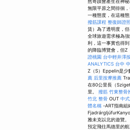
然奇蹟會產生在神
無限平原之間徘徊，
一種態度，在這種態
撥筋課程
整復師證
賃）為了透明度，但
全球旅遊需求極為強
利，這一事實也得
的降臨博覽會，但Z
證桃園
台中輕井澤
ANALYTICS
台中 
Z（S）Eppeli
薦
后里按摩推薦
Tr
在80公里長（Szige
里。
撥筋
竹東整骨
竹北 整骨
OUT
中式
體名稱
-ART指南
Fjadrárgljúf
雅未克以北的遊覽。
預定飛往馬德里的