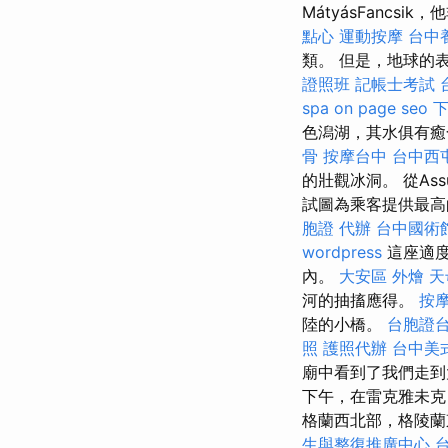
MátyásFanc
點心
運動按摩
台中
類。 但是，地球的表面
證照班
記帳士考試
spa
on page seo
下
色潟湖，其水俱有
骨
按摩台中
台中西
的壯觀冰洞。 從As
試圖為乘客提供最高
胞證 代辦
台中國術
wordpress
這座適度
內。
大安區 外燴
天
河的抽搐應得。
按
陸的小橋。
台胞證
照
護照代辦
台中美
廟中看到了我們走到
下午，在雷克雅未克（
格蘭西北部，格陵蘭
生與整復推廣中心