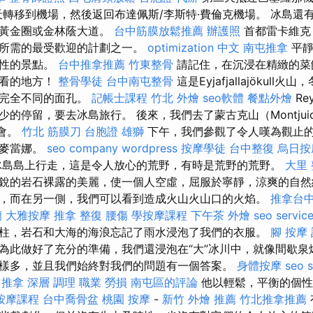
天轉移到機場，然後返回布達佩斯/李斯特·費倫克機場。 冰島還
是黃金圈或金林蔭大道。
台中筋膜放鬆推薦
辦護照
首都雷卡維克（R
客所需的最受歡迎的計劃之一。
optimization 中文
南屯推拿
平靜
誌性的景點。
台中推拿推薦
竹東整骨
請記住，在沉浸在精緻的菜
一看的地方！
整骨學徒
台中南屯整骨
這是Eyjafjallajökul
出完全不同的面孔。
記帳士課程
竹北 外燴
seo軟體
餐點外燴
Re
的停留，要去冰島旅行。 後來，我們去了蒙古克山（Montjui
運會。
竹北 筋膜刀
台胞證 雄獅
下午，我們參觀了令人嘆為觀止
人麥當娜。
seo company
wordpress
按摩學徒
台中整復
烏日按
島島上行走，這是令人放心的荒野，有時是荒野的荒野。
大里
銳的岩石裸露的美麗，使一個人空虛，屈服於寧靜，涼爽的自然
，而在另一側，我們可以看到造成火山火山口的火焰。
推拿台
蘭
大雅按摩
推拿 整復
腰傷
學按摩課程
下午茶 外燴
seo servic
柱，岩石和大海的海浪忘記了雨水浸泡了我們的衣服。
腳 按摩
為此做好了充分的準備，我們還浸泡在“大”冰川中，就像間歇泉
樣多，並且我們始終對我們的問題有一個答案。
身體按摩
seo s
 推拿 深層 調理 職業 勞損 南屯區的評論
他以輕鬆，平衡的個性
按摩課程
台中喬骨盆
桃園 按摩
-
新竹 外燴 推薦
竹北推拿推薦