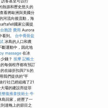
幕，訪客甚至可以行
最美麗的熱源和歷史悠久的
查看將歐洲與美國分
的河流向後流動，海
kaftafell國家公園提
台胞證 費用
Aurora
空中看到。
台中喬骨盆
試
冰島的人口和農
不斷運動中，因此地
by massage
在冰
多少錢？
按摩
記帳士
的每個程序都有預訂
的在線折扣與7％的
用我們提供的“平
旅行社已經組織了21
於大壩的建設而從菲
統整復推拿技術士
牛
冰島回家，經歷了一
）在到達晚上的節目之