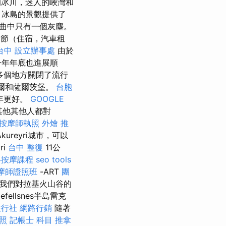
冰川，迷人的峽灣和
冰島的景觀提供了
曲中只有一個灰塵。
節（住宿，汽車租
台中
設立辦事處
由於
今年年底也進展順
多個地方關閉了流行
澤爾和薩爾茨堡。
台胞
年更好。
GOOGLE
其他其他人都對
按摩師執照
外燴 推
kureyri城市，可以
ri
台中 整復
11公
絡按摩課程
seo tools
摩師證照班
-ART
團
，我們對拉基火山谷的
fellsnes半島雷克
旅行社
網路行銷
隨著
照
記帳士 科目
推拿