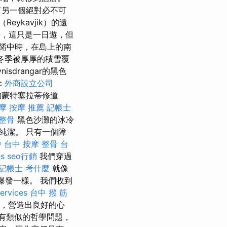
有另一個絕對必不可
eykavjik）的遠
，這只是一日遊，但
餚中時，在島上的南
l火山，冬季被厚厚的積雪覆
ynisdrangar的黑色
c
外商設立公司
的蒙特塞拉蒂修道
摩
按摩 推薦
記帳士
 整骨
黑色沙灘的冰冷
純潔。 只有一個障
中
台中 按摩 整骨
台
es
seo行銷
我們穿過
記帳士 考什麼
就像
爆發一樣。 我們收到
ervices
台中 撥 筋
，營造出良好的心
有類似的哲學問題，