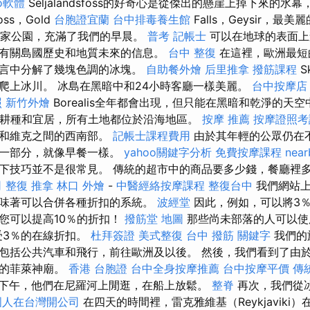
eo軟體
Seljalandsfoss的好奇心是從傑出的懸崖上掉下來的水
foss，Gold
台胞證宜蘭
台中排毒養生館
Falls，Geysir，
liri國家公園，充滿了我們的早晨。
普考 記帳士
可以在地球的表面上
有關島國歷史和地質未來的信息。
台中 整復
在這裡，歐洲最短
語言中分解了幾塊色調的冰塊。
自助餐外燴
后里推拿
撥筋課程
S
爬上冰川。 冰島在黑暗中和24小時客廳一樣美麗。
台中按摩店
照
新竹外燴
Borealis全年都會出現，但只能在黑暗和乾淨的天
以耕種和宜居，所有土地都位於沿海地區。
按摩 推薦
按摩證照考
克和維克之間的西南部。
記帳士課程費用
由於其年輕的公眾仍在
的一部分，就像早餐一樣。
yahoo關鍵字分析
免費按摩課程
near
下技巧並不是很常見。 傳統的超市中的商品要多少錢，餐廳裡
司
整復 推拿
林口 外燴
-
中醫經絡按摩課程
整復台中
我們網站上
味著可以合併各種折扣的系統。
波經堂
因此，例如，可以將3％
您可以提高10％的折扣！
撥筋堂 地圖
那些尚未部落的人可以使
受3％的在線折扣。
杜拜簽證
美式整復
台中 撥筋
關鍵字
我們的
包括公共汽車和飛行，前往歐洲及以後。 然後，我們看到了由
上的菲萊神廟。
香港 台胞證
台中全身按摩推薦
台中按摩平價
傳
下午，他們在尼羅河上閒逛，在船上放鬆。
整脊
再次，我們從
國人在台灣開公司
在四天的時間裡，雷克雅維基（Reykjaviki