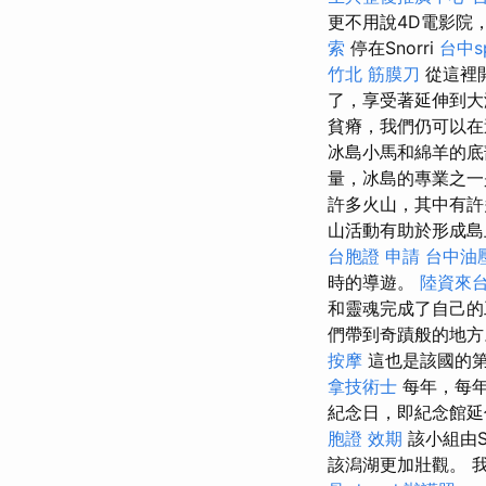
更不用說4D電影院
索
停在Snorri
台中s
竹北 筋膜刀
從這裡開
了，享受著延伸到大
貧瘠，我們仍可以
冰島小馬和綿羊的底
量，冰島的專業之
許多火山，其中有
山活動有助於形成島
台胞證 申請
台中油
時的導遊。
陸資來
和靈魂完成了自己的
們帶到奇蹟般的地方
按摩
這也是該國的第
拿技術士
每年，每年
紀念日，即紀念館延
胞證 效期
該小組由S
該潟湖更加壯觀。 我們