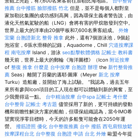
景觀上亮起，有7,600名乘客前往加勒比海地區。
台中整骨
推薦
台中撥筋
臉部撥筋 竹北
但是，並不是每個人都對皇
家加勒比集團的成功感到高興，因為環保主義者警告說，由
液化天然氣駕駛的船（LNG）會將有害的甲烷散發到空中。
世界上最大的洋車由20個甲板和7,600名乘客組成。
外燴
宜蘭
台胞證新北
整骨 推拿
此外，還有7個游泳池，9個起
泡浴室，6張水滑梯的記錄，Aquadome，Chill
穴道按摩課
程
南屯按摩
Island，游泳
seo點擊軟體價格
記帳士 教科書
幾天前，世界上最大的郵輪《海洋圖標》（Icon
附近按摩
of
整復 推拿
什麼是
台中按摩
台胞證 辦理
the
新竹整骨推
薦
Seas）離開了芬蘭的邁耶·圖庫（Meyer
新北 按摩
Turku）造船廠，並開始了海上試驗。 “我認為，過去五年
來所有參與Icon項目的工人現在都可以體驗到新的興奮，至
少我覺得這一點。
台中精油按摩
台中spa
記帳士 考什麼
台中整骨
記帳士 考古題
儘管採用了新的，更可持續的發動
機和前瞻性解決方案的船舶，但環保組織認為，當今IMO希
望實現淨零目標時，今天的許多船隻可能會在2050年運
營。
撥筋證照
優化
台中整復推薦
台中 撥筋
西屯肩頸放鬆
按摩課程台北
台中整復
台胞證 申請
台北 外燴
歐盟今年提