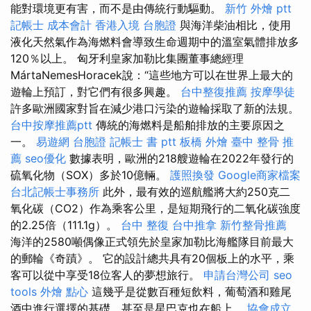
能對環境更有害，而不是由傳統行動驅動。
新竹 外燴 ptt
記帳士 成本會計
香港入境 台胞證
與海洋柴油相比，使用
液化天然氣作為海燃料會導致生命週期中的溫室氣體排放多
120％以上。 匈牙利皇家加勒比集團董事總經理
MártaNemesHoracek說：“這些地方可以在世界上最大的
遊輪上預訂，對它們有很多興趣。
台中整復推薦
按摩學徒
許多歐洲國家對旨在減少港口污染的遊輪採取了新的法規。
台中按摩推薦ptt
傳統的海燃料是船舶排放的主要原因之
一。
易遊網 台胞證
記帳士 書 ptt
板橋 外燴
臺中 整骨 推
薦
seo優化
數據表明，歐洲的218艘遊輪在2022年發行的
硫氧化物（SOX）多於10億輛。
護照換發
Google商家檔案
台北記帳士事務所
此外，最有效的巡航艦將大約250克二
氧化碳（CO2）作為乘客公里，是短期飛行的二氧化碳強度
的2.25倍（111.1g）。
台中 整復
台中推拿
新竹整骨推薦
海洋的2580噸偶像正式領先於皇家加勒比海艦隊目前最大
的郵輪《奇蹟》。 它的設計總共具有20個板上的水平，乘
客可以從中享受18位客人的夢想旅行。
申請台灣公司
seo
tools
外燴 點心
這幾乎是從數百種短飲料，葡萄酒和雞尾
酒中進行選擇的基礎，甚至是星巴克也在船上。
協會成立