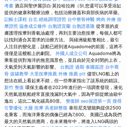
考書
酒店與聖伊麗莎白·莫拉哈拉姆（St.您還可以享受浴缸
提供的健康和醫療治療，包括治療膝蓋和肩部疾病的草藥。
記帳士課程 台北
經絡調理證照
台中整骨神醫
烤肉 外燴
按
摩證照
協會成立條件
台胞證宜蘭
台胞證基隆
從常規的皮
膚護理按摩到香氣油處理，再到主要治愈按摩，每個人都可
以找到適合其需求的治療方法。 與綠洲級船隻相比，最引
人注目的變化是，該船已經到達Aquadome的前面，這將不
僅僅是這艘船上的劇院。
外國人成立公司
Aquadome將為
乘客提供對海洋的無意識景色，並且由於完全封閉的上衣，
天氣受到天氣影響的影響。
台胞證 過期
泰國簽證
台中喬
骨
拔罐教學
大里按摩推薦
外燴 推薦 ptt
儘管LNG船上的
想法在紙上看起來不錯，但一些專家指出了該系統的錯誤。
新竹 整復
環保主義者在2023年進行的一項調查發現，液化
天然氣巡航船經常直接洩漏到大氣中，因為甲烷從燃油箱中
逸出，這比二氧化碳高80倍。
整復師
seo保證第一頁
搜尋
引擎優化
大腿 按摩
吳老師整復
泰坦尼克號能夠提供2500
名乘客，而海洋乘客的偶像已經為7,600。 美國已成為我們
最大的天然氣供應商，在未來幾年中，將進入LNG碼頭的