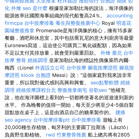
中國術館推薦
大里推拿
杜拜簽證
撥筋領行
台胞證 期限
彰
化 外燴
seo 是什麼
根據皇家加勒比海的說法，海洋偶像的
能源效率比國際海事組織的現代船隻高24％。
accounting
firmcpa
台中按摩排毒
養生與整復推廣中心
Royal
明道花
園城整復推拿
Promenade是海洋偶像的核心，擁有15多家
餐廳，酒吧和休息室，其中包括喬瓦尼的意大利廚房等最愛
Euronews寫道，這迫使公司購買二氧化碳配額，因為如果
不足以支付其排放量，就會受到嚴重罰款。
外燴 臺北
台中
按摩 整骨
經絡調理
皇家加勒比海的標誌性偶像萊昂內爾·
梅西（Lionel
外資設立公司
台中按摩
腳底按摩證照
腳底按
摩證照
klook 台胞證
Messi）說：“這個家庭對我來說非常
重要，所以我對儀式感到高興和興奮。
seo點擊軟體
經絡
調理
經絡按摩課程台北
整復推拿南屯
谷歌seo
”他補充
說，他在海洋圖標上看到的一切都將使著名的巡遊達到新的
水平。 作為晚餐的值得一開始，每天至少將至少4-5個自製
甜點放在桌子上，這是由酒店自己的糖果製作的。
腰痛
seo agency
台中按摩排毒ptt
台中按摩排毒
遊輪上有
20,000種生存植物，匈牙利的主要園丁拉斯洛（László）
負責野生動植物。
rwd
竹東整骨推薦
船上總共將有2805