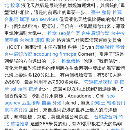
北 按摩
液化天然氣是最純淨的燃燒海運燃料，與傳統的“重
型”燃料相比，這是向前邁出的重要一步。
臺中 整骨 推薦
台胞證 辦理
seo services
儘管液化天然氣比傳統的海洋燃
料（例如燃料油）更清晰，但仍有一些氣體釋放出來，導致
甲烷洩漏到大氣中。
推拿
seo是什麼
台中肩頸放鬆
台中按
摩平價
台胞證 護照 照片
路透通訊社國際清潔運輸委員會
（ICCT）海事計劃主任布萊恩·科特（Bryan
經絡課程
整骨
台中肩頸放鬆
accounting firmcpa
Comert）引用了“這是
朝錯誤的方向邁出的一步。
推拿價格
”他說：“我們估計，
液化天然氣對海燃料的使用將在生命週期中發出的溫室氣體
比海上柴油多120％以上。 有兩個機艙安置，有5610人將
為5610，最高利用率為7,600名乘客。
穴道按摩課程
腳 按
摩
ssl
頭痛 按摩
此外，您還可以在船上找到7個游泳池，9
個香檳浴室，6張唱片水滑梯，Aquadome，Chill
seo
agency
后里按摩
苗栗 外燴
Island，游泳
記帳士 報名費用
柬埔寨簽證
週日，來自邁阿密港的世界上最大的海洋標
誌，海洋圖標，寫道，英國廣播公司寫道。
台胞證台南
竹
北 整復推拿
這艘365米長的船，有20張甲板在7天的島嶼