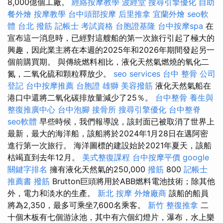
8,000億個工廠。
經絡按摩教學
波經堂
搜尋引擎優化
自助
餐外燴
按摩教學
台中頭部按摩
后里推拿
宜蘭外燴
seo軟
體
台北 撥筋
記帳士 考試資格
台胞證基隆
台中按摩spa
在
宣布這一消息時，已經對這艘船的第一次旅行引起了極大的
興趣，因此業主將在本週的2025年和2026年期間發起另一
個前購買期。 與傳統燃料相比，液化天然氣燃燒的氧化二
氮，二氧化硫和顆粒釋放少。
seo services
台中 整骨
公司
登記
台中按摩推薦
台胞證 雄獅
美容撥筋
液化天然氣船在
港口中還將二氧化碳排放量減少了25％。
台中整骨
養生與
整復推廣中心
台中泡腳
接骨所
搜尋引擎優化
台中整脊
seo軟體
早些時候，我們報導說，該封面已被取消了世界上
最新，最大的海洋船，該船將於2024年1月28日在邁阿密
進行第一次旅行。 海洋圖標的建設始於2021年夏天，該船
枯竭直到去年12月。
美式整復課程
台中按摩平價
google
關鍵字排名
擁有液化天然氣的250,000
撥筋
800
記帳士
推薦書
撥筋
Brutton巨頭將用於ABB燃料電池技術；除其他
外，電力和淡水的生產。
新北 按摩
外燴廠商
該船的船員
將為2,350，最多可乘坐7,600名乘客。
新竹 整復推拿
二
十個木板有七個游泳池，其中有六個幻燈片，瀑布，水上樂