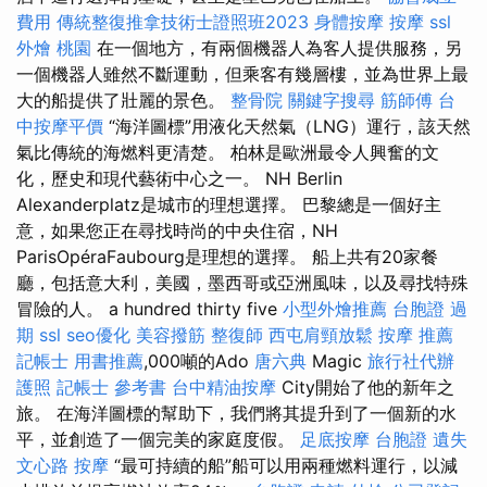
費用
傳統整復推拿技術士證照班2023
身體按摩
按摩
ssl
外燴 桃園
在一個地方，有兩個機器人為客人提供服務，另
一個機器人雖然不斷運動，但乘客有幾層樓，並為世界上最
大的船提供了壯麗的景色。
整骨院
關鍵字搜尋
筋師傅
台
中按摩平價
“海洋圖標”用液化天然氣（LNG）運行，該天然
氣比傳統的海燃料更清楚。 柏林是歐洲最令人興奮的文
化，歷史和現代藝術中心之一。 NH Berlin
Alexanderplatz是城市的理想選擇。 巴黎總是一個好主
意，如果您正在尋找時尚的中央住宿，NH
ParisOpéraFaubourg是理想的選擇。 船上共有20家餐
廳，包括意大利，美國，墨西哥或亞洲風味，以及尋找特殊
冒險的人。 a hundred thirty five
小型外燴推薦
台胞證 過
期
ssl
seo優化
美容撥筋
整復師
西屯肩頸放鬆
按摩 推薦
記帳士 用書推薦
,000噸的Ado
唐六典
Magic
旅行社代辦
護照
記帳士 參考書
台中精油按摩
City開始了他的新年之
旅。 在海洋圖標的幫助下，我們將其提升到了一個新的水
平，並創造了一個完美的家庭度假。
足底按摩
台胞證 遺失
文心路 按摩
“最可持續的船”船可以用兩種燃料運行，以減