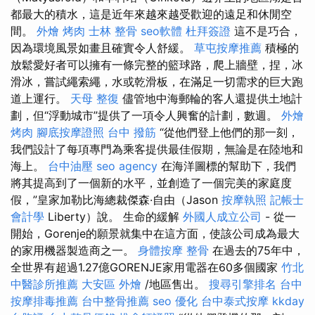
都最大的積水，這是近年來越來越受歡迎的遠足和休閒空
間。
外燴 烤肉
士林 整骨
seo軟體
杜拜簽證
這不是巧合，
因為環境風景如畫且確實令人舒緩。
草屯按摩推薦
積極的
放鬆愛好者可以擁有一條完整的籃球路，爬上牆壁，捏，冰
滑冰，嘗試繩索繩，水或乾滑板，在滿足一切需求的巨大跑
道上運行。
天母 整復
儘管地中海郵輪的客人還提供土地計
劃，但“浮動城市”提供了一項令人興奮的計劃，數週。
外燴
烤肉
腳底按摩證照
台中 撥筋
“從他們登上他們的那一刻，
我們設計了每項專門為乘客提供最佳假期，無論是在陸地和
海上。
台中油壓
seo agency
在海洋圖標的幫助下，我們
將其提高到了一個新的水平，並創造了一個完美的家庭度
假，”皇家加勒比海總裁傑森·自由（Jason
按摩執照
記帳士
會計學
Liberty）說。 生命的緩解
外國人成立公司
- 從一
開始，Gorenje的願景就集中在這方面，使該公司成為最大
的家用機器製造商之一。
身體按摩
整骨
在過去的75年中，
全世界有超過1.27億GORENJE家用電器在60多個國家
竹北
中醫診所推薦
大安區 外燴
/地區售出。
搜尋引擎排名
台中
按摩排毒推薦
台中整骨推薦
seo 優化
台中泰式按摩
kkday