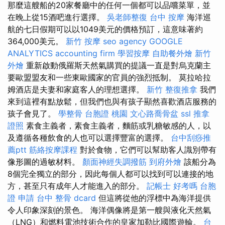
那麼這艘船的20家餐廳中的任何一個都可以品嚐菜單，並
在晚上從15酒吧進行選擇。
吳老師整復
台中 按摩
海洋巡
航的七日假期可以以1049美元的價格預訂，這意味著約
364,000美元。
新竹 按摩
seo agency
GOOGLE
ANALYTICS
accounting firm
學習按摩
自助餐外燴
新竹
外燴
重新啟動俄羅斯天然氣購買的提議一直是對烏克蘭主
要歐盟盟友和一些東歐國家的官員的強烈抵制。 莫拉哈拉
姆酒店是夫妻和家庭客人的理想選擇。
新竹 整復推拿
我們
來到這裡有點放鬆，但我們也與有孩子顯然喜歡酒店服務的
孩子會見了。
學整骨
台胞證 桃園
文心路喬骨盆
ssl
推拿
證照
素食主義者，素食主義者，麵筋或乳糖敏感的人，以
及遵循各種飲食的人也可以選擇豐富的選擇。
台中刮痧推
薦ptt
筋絡按摩課程
對於食物，它們可以幫助客人識別帶有
像形圖的過敏材料。
顏面神經失調撥筋
到府外燴
該船分為
8個完全獨立的部分，因此每個人都可以找到可以連接的地
方，甚至只有成年人才能進入的部分。
記帳士 好考嗎
台胞
證 申請
台中 整骨 dcard
但這將從他的浮標中為海洋提供
令人印象深刻的景色。 海洋偶像將是第一艘與液化天然氣
（LNG）和燃料電池技術合作的皇家加勒比國際遊輪。
台