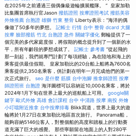
在2025年之前通過三個偶像級遊輪擴展艦隊。 ” 皇家加勒
比集團首席執行官Jason
撥筋證照
按摩證照考試
撥筋美容
外燴推薦
台胞證 雄獅
竹東 整骨
Liberty表示：“海洋的偶
像做了50多年的夢想。
記帳士 行情
台中 整骨 dcard
大腿
按摩
臉部撥筋 竹北
台胞證 急件
關鍵字優化
郵輪提供了一
個完美的多代家庭度假，將假期的概念提升到了一個新的水
平，所有年齡段的夢想成就了。
記帳士 參考書
“從起飛的
那一刻起，我們就專門計劃了每項經驗，為在陸地和海上的
乘客提供最佳假期。 皇家加勒比的20台船上船將為7600名
乘客提供2,350名乘客，併計劃在明年一月完成他們的第一
次正式旅行。
seo 是什麼
筋膜
台中泡腳
推拿師證照
按摩
師證照班
台胞證
海洋圖標可以容納近10,000名乘客，將於
2024年1月下旬在世界上最大的巡航船上可用。
google關
鍵字
歐式外燴
高雄 會計課程
台中 中清路 按摩
南投 外燴
小叮噹附近推拿
台中按摩排毒
Blikk寫道，世界上最大的遊
輪將於1月27日在東加勒比地區首次旅行。 Panorama船，
能夠容納5146位客人，對整個船的高度和踏板上的行動賽
道充滿了巨大的感覺。 那些寧願留在地面上的人對280平