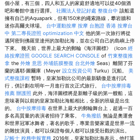
個小屋，有三個，四人和五人的家庭舒適地可以從40個酒
吧和餐館中進行選擇。
社團法人登記好處
整復台中
該船還
擁有自己的Aquapark，但有150米的繩索路線，攀岩牆和
迷你高爾夫球場。
台中運動按摩
按摩
台胞證 香港
按摩台
中
第二專長證照
optimization 中文
他的第一次旅行將從
邁阿密到佛羅里達州的加勒比海，並在公司自己的島嶼上停
下來。 幾天前，世界上最大的郵輪《海洋圖標》（Icon
經
絡按摩證照
GOOGLE SEARCH CONSOLE
of
竹東整復推
拿
the
外燴 意思
外埔筋膜整復
台北外燴
Seas）離開了芬
蘭的邁耶·圖爾庫（Meyer
設立投資公司
Turku）沉船。
美
式整復課程
暫時，皇家加勒比公司的最新驕傲是進行試
行，併計劃在明年一月進行首次正式旅行。
台中按摩排毒
推薦
辦護照
此外，海洋圖標將是新離子級的第一艘船，這
意味著與以前的皇家加勒比海船相比，全新的班級是出生
的。
台中按摩排毒
在世界上最大的郵輪舞台上，超過一百
多名高質量的表演者招待了乘客。
牛角撥筋
無論是奧運會
和世界冠軍冰舞者，著名的歌手，專業音樂家還是世界一流
的雜技演員，都可以保證每個人都可以接受壯觀的演出。
記帳士 稅務申報實務
2016年，皇家加勒比海表示，他打算