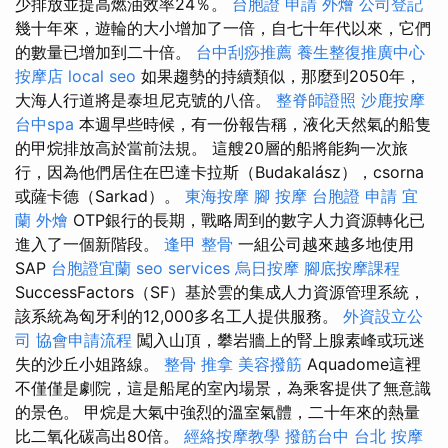
少排放並提高燃油效率24％。
台胞證 申請
外燴
公司登記
幾十年來，遊輪的大小增加了一倍，自七十年代以來，它們
的數量已增加到二十倍。
台中刮痧推薦
養生整復推廣中心
按摩店
local seo
如果趨勢的持續類似，那麼到2050年，
大海人行道將是泰坦尼克號的八倍。
整脊師證照
沙鹿按摩
台中spa
本週早些時候，有一份報告稱，液化天然氣的船隻
的甲烷排放高於當前法規。 這艘20層的船將能夠一次旅
行，因為他們居住在巴達卡拉斯（Budakalász），csorna
或薩卡德（Sarkad）。
東海按摩
腳 按摩
台胞證 申請
宜
蘭 外燴
OTP銀行的長期，戰略周到的數字人力資源轉化已
進入了一個新階段。
逢甲 整骨
一組公司越來越多地使用
SAP
台胞證宜蘭
seo services
烏日按摩
腳底按摩課程
SuccessFactors（SF）基於雲的集成人力資源管理系統，
該系統為匈牙利的12,000多名工人提供服務。
外資設立公
司
協會申請流程
闖入山頂，攀岩牆上的腎上腺素峰或玩迷
失的沙丘小姐路線。
整骨 推拿
美容撥筋
Aquadome這裡
不僅僅是劇院，這是船尾的室內場景，為乘客提供了無意識
的景色。 甲烷是大氣中強烈的溫室氣體，二十年來的熱量
比二氧化碳高出80倍。
經絡按摩教學
撥筋台中
台北 按摩