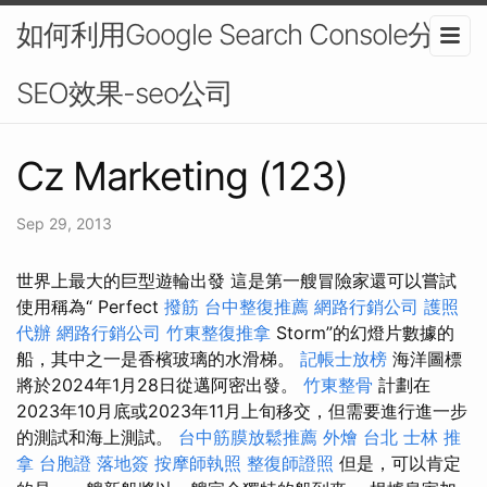
如何利用Google Search Console分析
SEO效果-seo公司
Cz Marketing (123)
Sep 29, 2013
世界上最大的巨型遊輪出發 這是第一艘冒險家還可以嘗試
使用稱為“ Perfect
撥筋
台中整復推薦
網路行銷公司
護照
代辦
網路行銷公司
竹東整復推拿
Storm”的幻燈片數據的
船，其中之一是香檳玻璃的水滑梯。
記帳士放榜
海洋圖標
將於2024年1月28日從邁阿密出發。
竹東整骨
計劃在
2023年10月底或2023年11月上旬移交，但需要進行進一步
的測試和海上測試。
台中筋膜放鬆推薦
外燴 台北
士林 推
拿
台胞證 落地簽
按摩師執照
整復師證照
但是，可以肯定