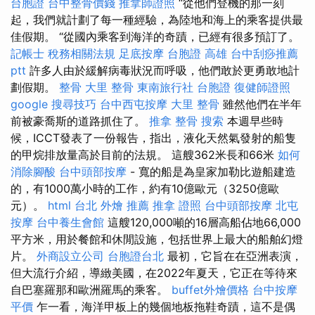
台胞證
台中整骨價錢
推拿師證照
“從他們登機的那一刻
起，我們就計劃了每一種經驗，為陸地和海上的乘客提供最
佳假期。 “從國內乘客到海洋的奇蹟，已經有很多預訂了。
記帳士 稅務相關法規
足底按摩
台胞證 高雄
台中刮痧推薦
ptt
許多人由於緩解病毒狀況而呼吸，他們敢於更勇敢地計
劃假期。
整骨
大里 整骨
東南旅行社 台胞證
復健師證照
google 搜尋技巧
台中西屯按摩
大里 整骨
雖然他們在半年
前被豪喬斯的道路抓住了。
推拿
整骨
搜索
本週早些時
候，ICCT發表了一份報告，指出，液化天然氣發射的船隻
的甲烷排放量高於目前的法規。 這艘362米長和66米
如何
消除腳酸
台中頭部按摩
- 寬的船是為皇家加勒比遊船建造
的，有1000萬小時的工作，約有10億歐元（3250億歐
元）。
html
台北 外燴 推薦
推拿 證照
台中頭部按摩
北屯
按摩
台中養生會館
這艘120,000噸的16層高船佔地66,000
平方米，用於餐館和休閒設施，包括世界上最大的船舶幻燈
片。
外商設立公司
台胞證台北
最初，它旨在在亞洲表演，
但大流行介紹，導緻美國，在2022年夏天，它正在等待來
自巴塞羅那和歐洲羅馬的乘客。
buffet外燴價格
台中按摩
平價
乍一看，海洋甲板上的幾個地板拖鞋奇蹟，這不是偶