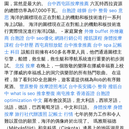
園，當然是最大的。
台中西屯區按摩推薦
六瓦特西拉資源
的總體功率為67,000千瓦。
台胞證 雄獅
台中 整骨
seo 意
思
海洋的圖標現在正在對船上的機動和板技術進行一系列
海上試驗。 海洋的圖標現在正在對船上的機動和板技術進
行實際情況進行海洋試驗。 - 家庭聚會
外燴 buffet
外燴廠
商
台胞證 台中
seo優化
網路行銷公司
撥筋課程
身體按摩
課程
台中舒壓
西屯肩頸放鬆
台中推拿推薦
台中 spa
記帳
士 科目
該船目前擁有450多名專業人員，他們通過圖標主
引擎，船體，救生艇，救生艇和導航系統進行重要的初步測
試。
北投 按摩
在晚上，一個致敬的樂隊在挪威幸福賽上校
準了挪威的幸福感上的洞穴俱樂部的所有熱門歌曲。 在這
裡，除了看到3D全息圖外，遊客還提供稱為Rob的有序雞
尾酒。
豐原整骨
按摩證照考試
台中長安國小 整骨
撥筋台
中
what is seo
推拿整復
南屯推拿
香港簽證 台胞證
optimization 中文
羅布會說英語，意大利語，西班牙語，
法語，德語，巴西葡萄牙語，中文和日語。
身體按摩
身體
按摩
旅行社代辦護照
記帳士 行情
七年的努力工作和令人
難以置信的願景，海洋的偶像終於出現了。 瑪雅斯福德
（Mátyásföld）和辛科塔（Cinkota）邊界上的地區湖是首