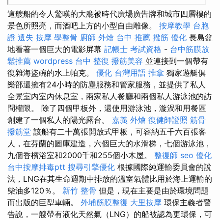
這艘船的令人驚嘆的大廳被時代廣場廣告牌和城市四層樓的
景色所照亮，而酒吧上方的小型自由雕像。
按摩教學
台胞
證 遺失
按摩
學整骨
廚師 外燴
台中 推薦 撥筋
優化
長島盆
地看著一個巨大的電影屏幕
記帳士 考試資格
-
台中筋膜放
鬆推薦
wordpress
台中 整復
撥筋美容
並連接到一個帶有
復雜海盜碗的水上帕克。
優化 台灣用語
推拿
獨家遊艇俱
樂部還擁有24小時的防塵服務和管家服務，並提供了私人
全景室內室內休息室，兩家私人餐廳和兩個私人游泳池的訪
問權限。 除了四個甲板外，還使用游泳池，漩渦和用餐區
創建了一個私人的陽光露台。
嘉義 外燴
復健師證照
筋骨
撥筋堂
該船有二十萬張開放式甲板，可容納五千六百張客
人，在芬蘭的圖庫建造，六個巨大的水滑梯，七個游泳池，
九個香檳浴室和2000千和255個小木屋。
整復師
seo 優化
台中按摩排毒ptt
搜尋引擎優化
根據國際純運輸委員會的說
法，LNG在其生命週期中排放的溫室氣體比用於海上運輸的
柴油多120％。
新竹 整骨
但是，現在主要是由於環境問題
而出版的巨型車輛。
外埔筋膜整復
大里按摩
環保主義者警
告說，一艘帶有液化天然氣（LNG）的船被認為更環保，可