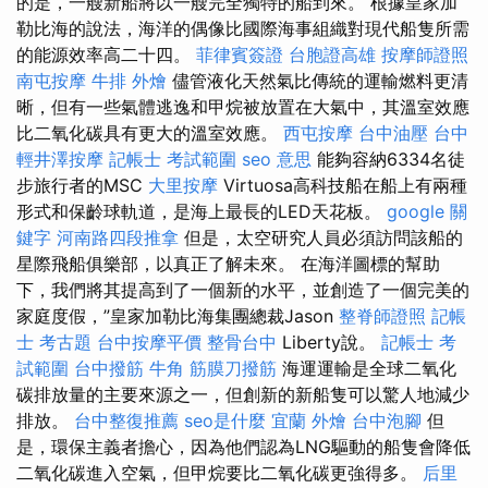
的是，一艘新船將以一艘完全獨特的船到來。 根據皇家加
勒比海的說法，海洋的偶像比國際海事組織對現代船隻所需
的能源效率高二十四。
菲律賓簽證
台胞證高雄
按摩師證照
南屯按摩
牛排 外燴
儘管液化天然氣比傳統的運輸燃料更清
晰，但有一些氣體逃逸和甲烷被放置在大氣中，其溫室效應
比二氧化碳具有更大的溫室效應。
西屯按摩
台中油壓
台中
輕井澤按摩
記帳士 考試範圍
seo 意思
能夠容納6334名徒
步旅行者的MSC
大里按摩
Virtuosa高科技船在船上有兩種
形式和保齡球軌道，是海上最長的LED天花板。
google 關
鍵字
河南路四段推拿
但是，太空研究人員必須訪問該船的
星際飛船俱樂部，以真正了解未來。 在海洋圖標的幫助
下，我們將其提高到了一個新的水平，並創造了一個完美的
家庭度假，”皇家加勒比海集團總裁Jason
整脊師證照
記帳
士 考古題
台中按摩平價
整骨台中
Liberty說。
記帳士 考
試範圍
台中撥筋
牛角 筋膜刀撥筋
海運運輸是全球二氧化
碳排放量的主要來源之一，但創新的新船隻可以驚人地減少
排放。
台中整復推薦
seo是什麼
宜蘭 外燴
台中泡腳
但
是，環保主義者擔心，因為他們認為LNG驅動的船隻會降低
二氧化碳進入空氣，但甲烷要比二氧化碳更強得多。
后里