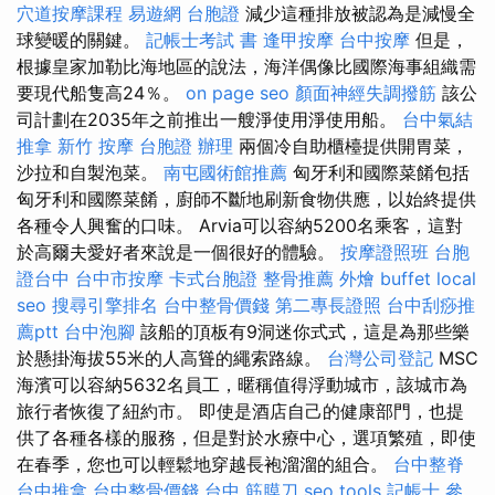
穴道按摩課程
易遊網 台胞證
減少這種排放被認為是減慢全
球變暖的關鍵。
記帳士考試 書
逢甲按摩
台中按摩
但是，
根據皇家加勒比海地區的說法，海洋偶像比國際海事組織需
要現代船隻高24％。
on page seo
顏面神經失調撥筋
該公
司計劃在2035年之前推出一艘淨使用淨使用船。
台中氣結
推拿
新竹 按摩
台胞證 辦理
兩個冷自助櫃檯提供開胃菜，
沙拉和自製泡菜。
南屯國術館推薦
匈牙利和國際菜餚包括
匈牙利和國際菜餚，廚師不斷地刷新食物供應，以始終提供
各種令人興奮的口味。 Arvia可以容納5200名乘客，這對
於高爾夫愛好者來說是一個很好的體驗。
按摩證照班
台胞
證台中
台中市按摩
卡式台胞證
整骨推薦
外燴 buffet
local
seo
搜尋引擎排名
台中整骨價錢
第二專長證照
台中刮痧推
薦ptt
台中泡腳
該船的頂板有9洞迷你式式，這是為那些樂
於懸掛海拔55米的人高聳的繩索路線。
台灣公司登記
MSC
海濱可以容納5632名員工，暱稱值得浮動城市，該城市為
旅行者恢復了紐約市。 即使是酒店自己的健康部門，也提
供了各種各樣的服務，但是對於水療中心，選項繁殖，即使
在春季，您也可以輕鬆地穿越長袍溜溜的組合。
台中整脊
台中推拿
台中整骨價錢
台中 筋膜刀
seo tools
記帳士 參