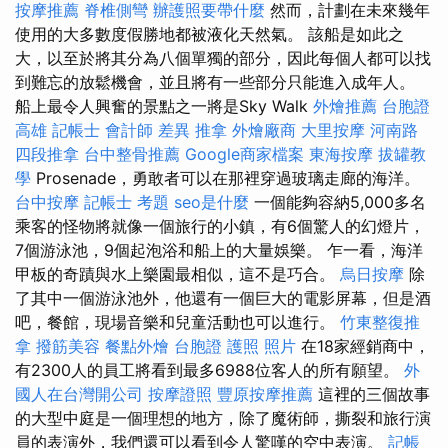
按摩推薦
脊椎側彎
辦護照要帶什麼
然而，計劃在未來幾年
使用的大多數度假勝地都被液化天然氣。 該船是如此之
大，以至於將其分為八個單獨的部分，因此每個人都可以找
到難忘的放鬆機會，並且將有一些部分只能進入成年人。
船上最令人興奮的景點之一將是Sky Walk
外燴推薦
台胞證
高雄
記帳士 會計師 差異
推拿
外燴廠商
大里按摩
河南路
四段推拿
台中整骨推薦
Google商家檔案
東海按摩
拔罐教
學
Prosenade，勇敢者可以在那裡穿過玻璃走廊的海洋。
台中按摩
記帳士 考題
seo是什麼
一個能夠容納5,000多名
乘客的怪物將就像一個旅行的小鎮，有6個驚人的幻燈片，
7個游泳池，9個起泡浴和船上的大量娛樂。 乍一看，海洋
甲板的奇蹟與水上樂園最相似，這不是巧合。
烏日按摩
除
了其中一個游泳池外，他還有一個巨大的電影屏幕，但是酒
吧，餐館，現場音樂和兒童活動也可以進行。
竹東整復推
拿
撥筋美容
餐點外燴
台胞證 護照 照片
在18家經銷商中，
有2300人的員工將看到最多6988位客人的所有願望。
外
國人在台灣開公司
按摩證照
豐原按摩推薦
這裡的三個故事
的大型中庭是一個理想的地方，除了魔術師，撕裂和旅行演
員的表演外，我們還可以看到令人驚嘆的空中表演。
記帳