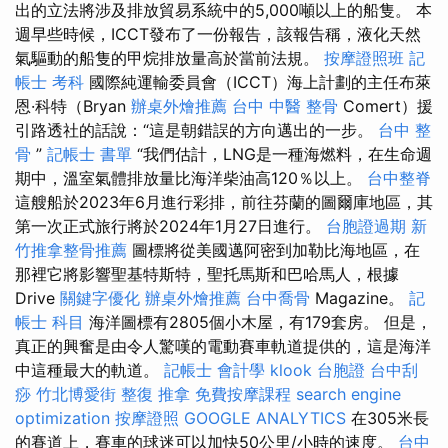
出的立法將涉及排放貿易系統中的5,000噸以上的船隻。 本
週早些時候，ICCT發布了一份報告，該報告稱，液化天然
氣驅動的船隻的甲烷排放量高於當前法規。
按摩證照班
記
帳士 考科
國際純運輸委員會（ICCT）海上計劃的主任布萊
恩·科特（Bryan
辦桌外燴推薦
台中 中醫 整骨
Comert）援
引路透社的話說：“這是朝錯誤的方向邁出的一步。
台中 整
骨
”
記帳士 書單
“我們估計，LNG是一種海燃料，在生命週
期中，溫室氣體排放量比海洋柴油高120％以上。
台中整脊
這艘船於2023年6月進行彩排，前往芬蘭的圖爾庫地區，其
第一次正式旅行將於2024年1月27日進行。
台胞證過期
新
竹推拿整骨推薦
圖標將從美國邁阿密到加勒比海地區，在
那裡它將影響聖基特斯特，聖托馬斯和巴哈馬人，根據
Drive
關鍵字優化
辦桌外燴推薦
台中喬骨
Magazine。
記
帳士 科目
海洋圖標有2805個小木屋，有179套房。 但是，
真正的興奮是由令人驚嘆的電動賽車軌道提供的，這是海洋
中這種最大的軌道。
記帳士 會計學
klook 台胞證
台中刮
痧
竹北博愛街 整復
推拿
免費按摩課程
search engine
optimization
按摩證照
GOOGLE ANALYTICS
在305米長
的賽道上，賽車的球迷可以加快50公里/小時的速度。
台中