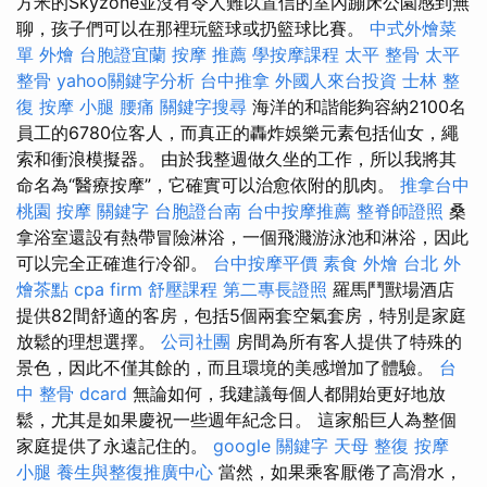
方米的Skyzone並沒有令人難以置信的室內蹦床公園感到無
聊，孩子們可以在那裡玩籃球或扔籃球比賽。
中式外燴菜
單
外燴
台胞證宜蘭
按摩 推薦
學按摩課程
太平 整骨
太平
整骨
yahoo關鍵字分析
台中推拿
外國人來台投資
士林 整
復
按摩 小腿
腰痛
關鍵字搜尋
海洋的和諧能夠容納2100名
員工的6780位客人，而真正的轟炸娛樂元素包括仙女，繩
索和衝浪模擬器。 由於我整週做久坐的工作，所以我將其
命名為“醫療按摩”，它確實可以治愈依附的肌肉。
推拿台中
桃園 按摩
關鍵字
台胞證台南
台中按摩推薦
整脊師證照
桑
拿浴室還設有熱帶冒險淋浴，一個飛濺游泳池和淋浴，因此
可以完全正確進行冷卻。
台中按摩平價
素食 外燴 台北
外
燴茶點
cpa firm
舒壓課程
第二專長證照
羅馬鬥獸場酒店
提供82間舒適的客房，包括5個兩套空氣套房，特別是家庭
放鬆的理想選擇。
公司社團
房間為所有客人提供了特殊的
景色，因此不僅其餘的，而且環境的美感增加了體驗。
台
中 整骨 dcard
無論如何，我建議每個人都開始更好地放
鬆，尤其是如果慶祝一些週年紀念日。 這家船巨人為整個
家庭提供了永遠記住的。
google 關鍵字
天母 整復
按摩
小腿
養生與整復推廣中心
當然，如果乘客厭倦了高滑水，