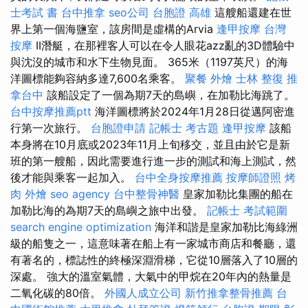
士考試 書
台中推拿
seo公司
台胞證 高雄
這艘船還建在世
界上第一個海鹽室，該房間是虛構的Arvia
逢甲按摩
台灣
按摩
II潛艇，在那裡客人可以在令人眼花azz亂的3D體驗中
與沈沒的城市和水下生物見面。 365米（1197英尺）的海
洋圖標能夠容納多達7,600名乘客。
聚餐 外燴
士林 整復
推
拿台中
該船設定了一個為期7天的島嶼，在加勒比海跳了。
台中按摩推薦ptt
海洋圖標將於2024年1月28日從邁阿密進
行第一次旅行。
台胞證申請
記帳士 考古題
逢甲按摩
該船
本身將在10月底或2023年11月上旬移交，並且由於它是新
班的第一艘船，因此需要進行進一步的測試和海上測試，然
後才能與乘客一起加入。
台中全身按摩推薦
按摩師證照
烤
肉 外燴
seo agency
台中整骨神醫
皇家加勒比集團的船在
加勒比海的為期7天的島嶼之旅中出發。
記帳士 考試範圍
search engine optimization
海洋和諧是皇家加勒比海綠洲
級的船隻之一，這意味著在船上有一家城市商店和餐廳，還
有著名的，標誌性的終極深淵滑梯，它從10層落入了10層的
深處。 強大的溫室氣體，大氣中的甲烷在20年內的熱量是
二氧化碳的80倍。
外國人成立公司
新竹推拿整骨推薦
台