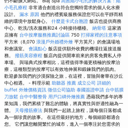
們不斷擴大網站。 Blaj Spa
高效縮小毛孔的解決方案：縮
小毛孔療程
非常適合創造出符合您獨特需求的個人化水療
設計。
漏水 原因
他們的禮賓級服務保證您可以在平靜而精
緻的環境中放鬆身心。
什麼是卡式台胞證
飯店也提供商務
中心、乾洗/洗衣服務和24 小時接待櫃檯。
納骨塔
這家酒
店擁有
台中按摩服務推薦討論區
750
打掃家裡的注意事項
平方米（8,070
浪漫戶外婚禮外燴
平方英尺）的會議場地
和會議室。
會議點心
飯店提供額外收費的機場往返接送服
務。
撥筋美容療程
飯店內提供開車前來的房客免費私人停
車場。 與瑞典式按摩相比，這裡值得準備更積極的按摩治
療，這種類型的按摩可以有效地伸展和鍛鍊我們的肌肉。
歡迎參加我們的沙漠探險之旅，在這裡，冒險與奢華在沙丘
中心相遇。 - 料理示範
助聽器 推薦
成立公司
詳細的
buffet 外燴價格資訊
徵信公司協助
泰國簽證申請
台中筋膜
刀放鬆
台中中醫整骨
用戶口碑外燴推薦
憑藉我們多年的專
業知識，我們累積了難忘的體驗，將真實性與舒適性融為一
體。
天母撥筋療法
與我們一起踏上旅程，讓每個日落都成
為一個珍貴的故事。 在這些最好的地方，每個細節都適合
您。 它們讓您離開繁忙的城市，進入一個專注於您需求的