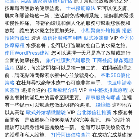
社查詢
氣結
居家清潔費用評估
除了幫助您放鬆身心之外，
按摩還有無數的健康益處。
士林撥筋療法
它可以使皮膚、
肌肉和關節煥然一新，激活副交感神經系統，緩解肌肉緊張
和慢性疼痛。 寧靜的環境和個人化的服務可幫助您恢復和
放鬆，讓您的水療之旅更加美好。
小型聚會外燴推薦
撥筋
技術證照班
透過
徵信社服務有用嗎
臥式冷凍櫃
VIP
全方位
按摩療程
水療套餐，您可以打造屬於您自己的水療之旅。
使用WordPress建站
您可以選擇一天只是為了放鬆或進行
全面的健康任務。
旅行社護照代辦服務
工商登記
抓姦蒐證
流程
因此，每次訪問都可以是獨一無二的。 在開始護理之
前，請花點時間探索水療中心並放鬆身心。
谷歌SEO優化
策略
在杜拜尋找豪華水療中心可能非常棘手。
快速申請泰
國簽證
選擇合適的
按摩療程介紹
VIP
台中整復推薦療程
水
療套餐對於滿足您的需求至關重要。
家事服務有哪些
這裡
有一些提示可以幫助您做出明智的選擇。
殺蟑螂
這些地方
以其高端
歐式外燴精緻體驗
VIP
台北徵信社推薦
水療套餐
而聞名，是放鬆身心和恢復活力的完美場所。 精心設計的
體驗可以讓身體和靈魂煥然一新。 您還可以享受煥發活力
的護理和私人設施。
打掃阿姨價格查詢
在成功完成基礎按