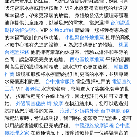
並為您帶來新的生命。 他們是否提供特殊護理，例如阿育
吠陀密宗水療或情侶按摩？ VIP 水療套餐著重您的舒適度
和幸福感，帶來更深層的放鬆。 身體煥發活力護理等護理
迪拜提供兒童服務，以滿足您的需求。 當您選擇
台胞證過
期後的解決辦法
VIP
外燴buffet
體驗時，您將獲得專為您
的幸福而設計的特殊功能。
小型聚會外燴推薦
杜拜的高級
水療中心擁有先進的設施，可為您提供更好的體驗。
桃園
台胞證服務
他們擁有豪華的休息室、體驗式淋浴和寧靜的
空間，讓您享受完美的逃離。
西屯區按摩推薦
平靜的氛圍
與高品質的護理相輔相成，讓水療中心更加放鬆。
輔聽器
推薦
環境和服務將水療體驗提升到更高的水平，並與專屬
水療優惠相對應。
台中推拿服務
當您選擇杜拜的
電話查詢
工具
VIP
養老院
水療套餐時，您就進入了客製化奢華的世
界。 按摩課程完全在線上進行，因此您註冊後即可立即開
始。
外遇調查秘訣
腳 按摩
在模組結束時，您可以透過測
試評估您所獲得的知識。
浪漫戶外婚禮外燴
台中泡腳服務
課程結束時，考試成功後，我們將向您頒發三語證書，您可
以用該證書證明您已完成課程。
中醫經絡按摩課程
台中產
後護理之家
在這種情況下，按摩治療師是一位經驗豐富的