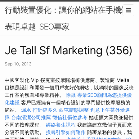
行動裝置優化：讓你的網站在手機端
表現卓越-SEO專家
Je Tall Sf Marketing (356)
Sep 10, 2013
中國客製化 Vip 撲克室按摩賭場椅供應商、製造商 Meita
目標是設計和開發一個用戶友好的網站，以獨特的圖像反映
工作室的氛圍和專業精神。
除蟲
專業SEO顧問為您提供優
化建議
客戶已經擁有一個精心設計的專門提供按摩服務的
網站。
漏水 打針撐多久
西屯體態調整
創意下午茶外燴選
擇
台南清潔公司推薦
徵信社價位參考
她想擴大業務並提供
不同的按摩課程。
經絡養生課程
我建議建立幾個子頁面來
分隔不同的活動。
搜尋引擎如何運作
隨著業務的發展，我