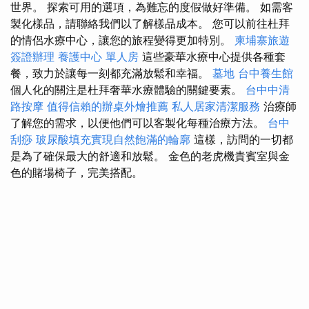
世界。 探索可用的選項，為難忘的度假做好準備。 如需客
製化樣品，請聯絡我們以了解樣品成本。 您可以前往杜拜
的情侶水療中心，讓您的旅程變得更加特別。
柬埔寨旅遊
簽證辦理
養護中心 單人房
這些豪華水療中心提供各種套
餐，致力於讓每一刻都充滿放鬆和幸福。
墓地
台中養生館
個人化的關注是杜拜奢華水療體驗的關鍵要素。
台中中清
路按摩
值得信賴的辦桌外燴推薦
私人居家清潔服務
治療師
了解您的需求，以便他們可以客製化每種治療方法。
台中
刮痧
玻尿酸填充實現自然飽滿的輪廓
這樣，訪問的一切都
是為了確保最大的舒適和放鬆。 金色的老虎機貴賓室與金
色的賭場椅子，完美搭配。