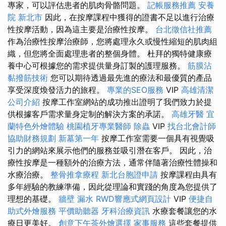
專家，可以評估患者的肌肉骨骼問題。
記帳服務推薦
安養
院 新北市
因此，在按摩課程中獲得的證書不足以進行治療
性按摩活動，因為這主要是治療性按摩。
台北徵信社推薦
作為治療性按摩治療師，您將處理永久或慢性縮短的肌肉組
織，但您將全面處理患者的整個身體。 杜拜的獨特健康療
養中心可根據您的需求提供量身訂製的護理服務。
筋膜沾
黏撥筋技術
您可以期待透過最先進的療法和最優質的產品
享受深度煥發活力的旅程。
專業的SEO服務
VIP
高雄清潔
公司介紹
按摩工作室網站的成功推出證明了我們致力於提
供根據客戶需求量身定制的解決方案的承諾。
高雄牙醫
宜
蘭特色外燴體驗
桃園植牙專業醫師
除蟲
VIP
找台北會計師
協助財務規劃
新墓第一年
按摩工作室需要一個具有視覺吸
引力的網站來展示他們的服務並吸引潛在客戶。 因此，治
療性按摩是一種額外的治療方法，通常伴隨著治療性體操和
水療治療。
整骨推拿療程
新北台胞證申請
按摩課程由具有
多年經驗的教練準備，因此從理論和實踐的角度為您提供了
理想的基礎。
牆壁 漏水
RWD響應式網頁設計
VIP
便捷自
助式外燴服務
平價助聽器
牙科治療資訊
水療套餐讓您的水
療日更美好。
創意下午茶外燴選擇
家事服務
這些套餐提供