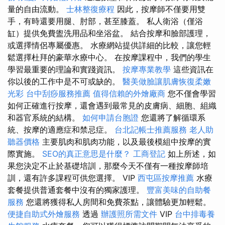
量的自由流動。
士林整復療程
因此，按摩師不僅要用雙
手，有時還要用腿、肘部，甚至膝蓋。 私人衛浴（僅浴
缸）提供免費盥洗用品和坐浴盆。 結合按摩和臉部護理，
或選擇情侶專屬優惠。 水療網站提供詳細的比較，讓您輕
鬆選擇杜拜的豪華水療中心。 在按摩課程中，我們的學生
學習最重要的理論和實踐資訊。
按摩專業教學
這些資訊在
你以後的工作中是不可或缺的。
醫美做臉讓肌膚恢復柔嫩
光彩
台中刮痧服務推薦
值得信賴的外燴廠商
您不僅會學習
如何正確進行按摩，還會遇到最常見的皮膚病、細胞、組織
和器官系統的結構。
如何申請台胞證
您還將了解循環系
統、按摩的適應症和禁忌症。
台北記帳士推薦服務
老人助
聽器價格
主要肌肉和肌肉功能，以及最後模組中按摩的實
際實施。
SEO的真正意思是什麼？
工商登記
如上所述，如
果您決定不止於基礎培訓，那麼今天不僅有一種按摩師培
訓，還有許多課程可供您選擇。 VIP
西屯區按摩推薦
水療
套餐提供普通套餐中沒有的獨家護理。
豐富美味的自助餐
服務
您還將獲得私人房間和免費茶點，讓體驗更加輕鬆。
便捷自助式外燴服務
透過
辦護照所需文件
VIP
台中排毒養