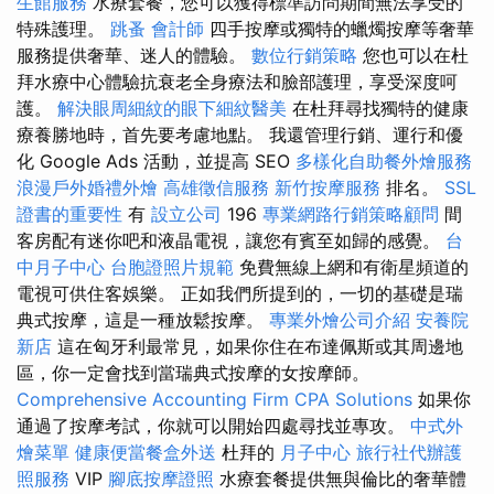
生館服務
水療套餐，您可以獲得標準訪問期間無法享受的
特殊護理。
跳蚤
會計師
四手按摩或獨特的蠟燭按摩等奢華
服務提供奢華、迷人的體驗。
數位行銷策略
您也可以在杜
拜水療中心體驗抗衰老全身療法和臉部護理，享受深度呵
護。
解決眼周細紋的眼下細紋醫美
在杜拜尋找獨特的健康
療養勝地時，首先要考慮地點。 我還管理行銷、運行和優
化 Google Ads 活動，並提高 SEO
多樣化自助餐外燴服務
浪漫戶外婚禮外燴
高雄徵信服務
新竹按摩服務
排名。
SSL
證書的重要性
有
設立公司
196
專業網路行銷策略顧問
間
客房配有迷你吧和液晶電視，讓您有賓至如歸的感覺。
台
中月子中心
台胞證照片規範
免費無線上網和有衛星頻道的
電視可供住客娛樂。 正如我們所提到的，一切的基礎是瑞
典式按摩，這是一種放鬆按摩。
專業外燴公司介紹
安養院
新店
這在匈牙利最常見，如果你住在布達佩斯或其周邊地
區，你一定會找到當瑞典式按摩的女按摩師。
Comprehensive Accounting Firm CPA Solutions
如果你
通過了按摩考試，你就可以開始四處尋找並專攻。
中式外
燴菜單
健康便當餐盒外送
杜拜的
月子中心
旅行社代辦護
照服務
VIP
腳底按摩證照
水療套餐提供無與倫比的奢華體