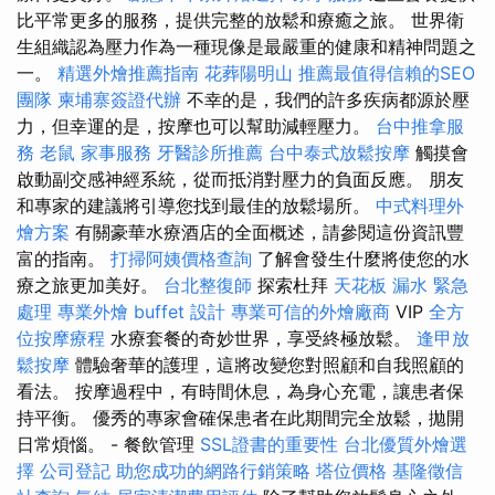
比平常更多的服務，提供完整的放鬆和療癒之旅。 世界衛
生組織認為壓力作為一種現像是最嚴重的健康和精神問題之
一。
精選外燴推薦指南
花葬陽明山
推薦最值得信賴的SEO
團隊
柬埔寨簽證代辦
不幸的是，我們的許多疾病都源於壓
力，但幸運的是，按摩也可以幫助減輕壓力。
台中推拿服
務
老鼠
家事服務
牙醫診所推薦
台中泰式放鬆按摩
觸摸會
啟動副交感神經系統，從而抵消對壓力的負面反應。 朋友
和專家的建議將引導您找到最佳的放鬆場所。
中式料理外
燴方案
有關豪華水療酒店的全面概述，請參閱這份資訊豐
富的指南。
打掃阿姨價格查詢
了解會發生什麼將使您的水
療之旅更加美好。
台北整復師
探索杜拜
天花板 漏水 緊急
處理
專業外燴 buffet 設計
專業可信的外燴廠商
VIP
全方
位按摩療程
水療套餐的奇妙世界，享受終極放鬆。
逢甲放
鬆按摩
體驗奢華的護理，這將改變您對照顧和自我照顧的
看法。 按摩過程中，有時間休息，為身心充電，讓患者保
持平衡。 優秀的專家會確保患者在此期間完全放鬆，拋開
日常煩惱。 - 餐飲管理
SSL證書的重要性
台北優質外燴選
擇
公司登記
助您成功的網路行銷策略
塔位價格
基隆徵信