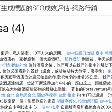
生成標題的SEO成效評估-網路行銷
sa (4)
 窗戶，私人浴室，10平方米的房間。
台中筋膜刀放鬆
臺中 整
該酒店有一家餐廳和一個大廳酒吧。
新竹撥筋
到達後，半天的
 行情
餐點外燴
位於酒店之後，他們可以在我們的指南的幫助
，倫敦必須看到的景點（議會，威斯敏斯特大教堂，唐寧街）
東
間客房豪華酒店位於風景如畫的印度洋海岸的機場35公里。 我
星級酒店連鎖店，位於哥斯達黎加市中心的一座山丘上，距離薩盧市
灘可以在大約從酒店建築物的樓梯上靠近。 著名的Portaventura和Ferr
外燴 台北
台胞證台北
關鍵字搜尋
台北 推拿
Parks可以通過一
33臥室是一個非常受歡迎的家庭
關鍵字優化
推拿師證照
台中按
大約來自卡利拉市中心。
台中 按摩
它距離商店和夜總會有200