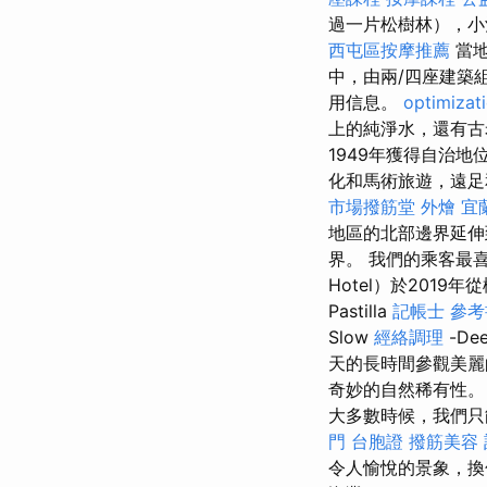
過一片松樹林），小酒
西屯區按摩推薦
當地
中，由兩/四座建築組
用信息。
optimiza
上的純淨水，還有古
1949年獲得自治
化和馬術旅遊，遠
市場撥筋堂
外燴 宜
地區的北部邊界延伸
界。 我們的乘客最
Hotel）於201
Pastilla
記帳士 參考
Slow
經絡調理
-De
天的長時間參觀美麗
奇妙的自然稀有性
大多數時候，我們只
門 台胞證
撥筋美容
令人愉悅的景象，換