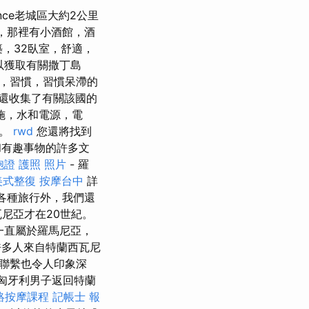
lence老城區大約2公里
m，那裡有小酒館，酒
築，32臥室，舒適，
以獲取有關撒丁島
，習慣，習慣呆滯的
還收集了有關該國的
施，水和電源，電
市。
rwd
您還將找到
市和有趣事物的許多文
胞證 護照 照片
- 羅
美式整復
按摩台中
詳
各種旅行外，我們還
尼亞才在20世紀。
一直屬於羅馬尼亞，
多人來自特蘭西瓦尼
聯繫也令人印象深
匈牙利男子返回特蘭
絡按摩課程
記帳士 報