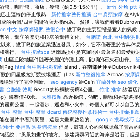
館，咖啡館，商店，餐館（約0.5-1.5公里）。
新竹 外燴 ptt
巴士運輸的停止很熱...
新竹推拿整骨推薦
台中肩頸按摩
在Aly
成的兩個/四台房間酒店大樓約為。 然後，讓我們看看Dubrovn
tion 中文
按摩師證照
整復台中
撒丁島的主要聖禮是宜人的氣候
老的，獨立的歷史和拉塔的獨特文化。
台胞證 台北
台中刮痧推薦
地位以來，撒丁島的旅遊業迅速發展，如今，它不僅著重於古典休
足和航行。
台中按摩spa
達爾馬提亞是克羅地亞最著名和最受歡
蘭
山區丘陵地區伴隨著美麗的海灘上高，陡峭的石灰石山脊。
記
到Pag
html
台中輕井澤按摩
Island，在南部延伸至Dubrovnik和
喜歡的四星級拉斯競技場酒店（Las
新竹整復推拿
Arenas
按摩課
9年從機場進行了完全翻新。
seo agency
距Ca'n
宜蘭外燴
seo 優化
書
台胞證 效期
Resort的棕櫚樹長廊4公里。
竹北 推拿
該酒店距
ep）海灘僅40米。
大雅按摩
靠近餐館，酒吧，購物和娛樂選擇
的國家公園，一起漫步，巡遊和小火車，每個人都可以以自己的
。
台中 整骨
台中 整骨 dcard
傳統整復推拿技術士
台中排毒推薦
能在圖片中看到景觀，這是大畫家啟發的。
google 搜尋技巧
記帳士 要補習嗎
身體按摩
但是，鼓舞人心的領域隱藏了豐富的
句話說，“風景如畫”的地方。 該建築群附近的海岸是岩石，但