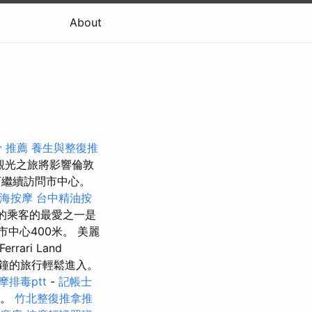
About
骨 推薦
養生與整復推
觀光之旅將影響倫敦
下繼續訪問市中心。
海按摩
台中精油按
們的乘客的最愛之一是
中心400米。 美麗
ari Land
分鐘的旅行輕鬆進入。
摩排毒ptt
-
記帳士
米。
竹北整復推拿推