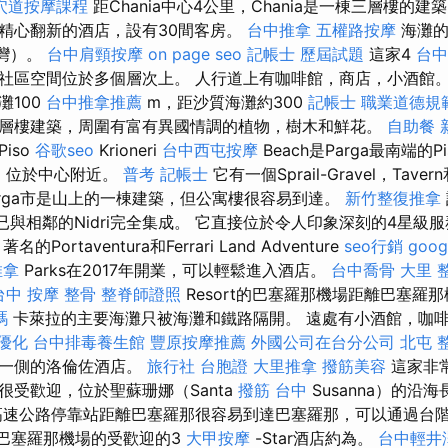
穴道按摩課程
距Chania中心4公里，Chania是一棟三層樓的
精心翻新的酒店，設有30間客房。
台中推拿
五權路按摩
海灘的
基灣）。
台中肩頸按摩
on page seo
記帳士 歷屆試題
這家4
台中
社區空間位於多個層次上。 人行道上有咖啡館，商店，小酒館
灘100
台中推拿推薦
m，距沙質海灘約300
記帳士 職業道德規
層樓建築，周圍有富有異國情調的植物，樹木和鮮花。
自助餐
iso
谷歌seo
Krioneri
台中西屯按摩
Beach是Parga最南端的Pi
00米，位於中心附近。
普考 記帳士
它有一個Sprail-Gravel，Tav
arga市是山上的一棟建築，但公寓樓很容易到達。
新竹整復推拿
該公寓現已與相鄰的Nidri完全集成。 它直接位於令人印象深刻的4星
ortaventura和Ferrari Land Adventure
seo行銷
goog
推拿
Parks在2017年開業，可以輕鬆進入酒店。
台中喬骨
大里 
台中 按摩 整骨
整脊師證照
Resort的巴塞羅那機場距離巴塞羅
嗎
卡萊拉的主要海灘只被海灘和鐵路隔開。 遠處有小酒館，咖
優化
台中排毒養生館
豐原按摩推薦
外國公司在台分公司
北屯 
另一側的洛倫佐酒店。
旅行社 台胞證
大里推拿
撥筋美容
這家非常
很受歡迎，位於聖蘇珊娜（Santa
撥筋 台中
Susanna）的沿
高速公路停靠站距離巴塞羅那很容易到達巴塞羅那，可以通過台
巴塞羅那機場的受歡迎的3
大甲按摩
-Star酒店約為。
台中輕井