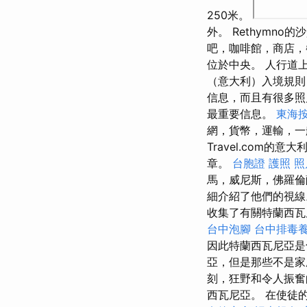
250米。
外。 Rethymn
吧，咖啡館，商店，
位於中央。 人行道
（意大利）入境規則
信息，而且有很多
最重要信息。
東海
網，貨幣，運輸，一
Travel.com
章。
台胞證 護照 照
馬，威尼斯，佛羅倫
細介紹了他們的視
收集了有關特蘭西瓦
台中泡腳
台中排毒
因此特蘭西瓦尼亞是
亞，但是那些不是
刻，狂野和令人振
西瓦尼亞。 在使徒