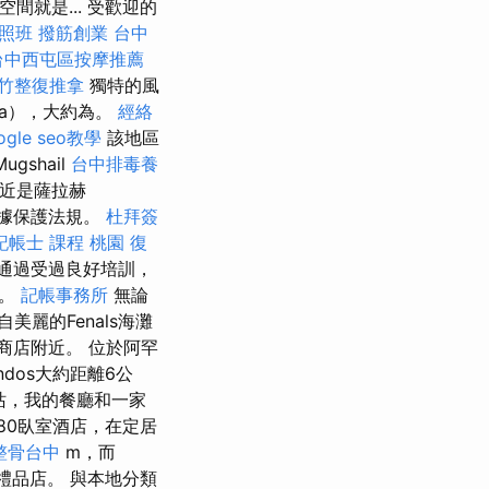
間就是... 受歡迎的
照班
撥筋創業
台中
台中西屯區按摩推薦
竹整復推拿
獨特的風
da），大約為。
經絡
ogle seo教學
該地區
ugshail
台中排毒養
近是薩拉赫
數據保護法規。
杜拜簽
記帳士 課程 桃園
復
通過受過良好培訓，
量。
記帳事務所
無論
麗的Fenals海灘
館和商店附近。 位於阿罕
dos大約距離6公
站，我的餐廳和一家
年80臥室酒店，在定居
整骨台中
m，而
，禮品店。 與本地分類