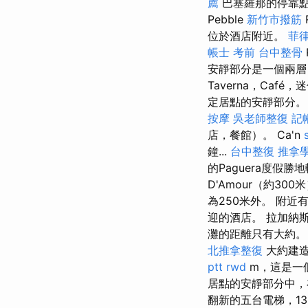
薦
巴塞羅那的停靠點大
Pebble
新竹市撥筋
位於酒店附近。
菲
帳士 考前
台中整骨
安靜部分是一個兩層
Taverna，Café
定居點的安靜部分。 a 
按摩
吳老師整復
記
店，餐館）。 Ca'n
鐘...
台中整復
推拿
的Paguera度假
D'Amour（約3
為250米外。 附近
迎的酒店。 拉加納
灘的距離只有大約。 
北推拿整復
大約建造
ptt
rwd
m，這是一
居點​​的安靜部分中
翻新的五台電梯，1