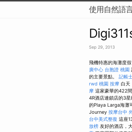
使用自然語言
Digi311
Sep 29, 2013
飛機特惠的海灘度假
廣中心
台胞證 桃園
的主要景點。
記帳士
rwd
桃園 按摩
白天
摩
這家豪華的422
4R酒店連鎖店的3
的Playa Larga海
Journey
按摩台中
台中美式整復
這座1
放榜
友好的酒店，