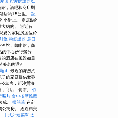
摩店
按摩師證照班
而餐館，酒吧和商店則
酒店約1.5公里。
記
靜的小街上。 定居點的
離大約約。 附近有
房間，親愛的家庭房屋位於
引擎
撥筋證照
烏日
小酒館，咖啡館，商
a巴士站的中心步行幾分
精美的酒店在風景如畫
於著名的運河
ptt
最近的海灘約
有孩子的家庭提供受歡
築公寓房，距沙質海
館，商店，餐館。
竹
證照片
台中按摩推薦
樓製成。
撥筋筆
在定
間公寓房。 經過精美
。
中式外燴菜單
太