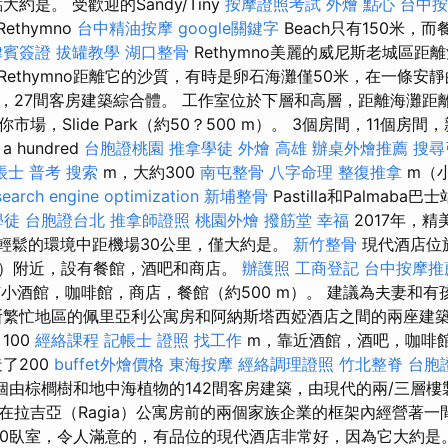
約是。 受歡迎的Sandy/Tiny
按摩證照考試
外燴 點心
台中按
Rethymno
台中精油按摩
google關鍵字
Beach只有150米，
律賓簽證
拔罐教學
湖口整骨
Rethymno美麗的威尼斯老城區距離
Rethymno距離它的沙質，有時是卵石海灘僅50米，在一條安
，27間客房建築綜合體。 工作室位於下層和高層，距離海灘距
，迷你市場，Slide Park（約50？500 m）。 3個房間，11個
hundred
台胞證桃園
推拿學徒
外燴 高雄
辦桌外燴推薦
搜尋
帳士 普考
搜索
m，大約300
南屯整骨
八字命理 整復推拿
m（
search engine optimization
新埔整骨
Pastilla和Palmab
學徒
台胞證台北
推拿師證照
桃園外燴
撥筋堂 幸福
2017年，
勝地輕鬆的環境中距機場30公里，僅大約是。
新竹整骨
現代酒店位
00米）附近，設有餐館，酒吧和商店。
辦護照
工商登記
台中按摩推薦
有小酒館，咖啡館，商店，餐館（約500 m）。 建議為夫妻和
斯繁忙地區的佩里亞利公寓房和阿納斯塔西婭酒店之間的兩座建
100
經絡課程
記帳士 證照 找工作
m，靠近酒館，酒吧，咖啡
了200
buffet外燴價格
東海按摩
經絡調理證照
竹北整脊
台胞
個由棕櫚樹和地中海植物的142間客房建築，由現代的兩/三層
，在拉吉亞（Ragia）公寓房前的兩個家族企業的框架內經營著一
30臥室，令人滿意的，有品位的現代酒店非常好，因為它大約是