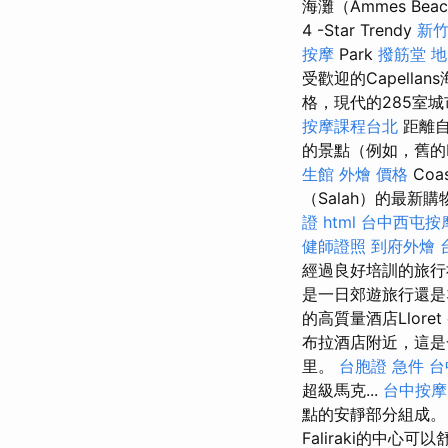
海灘（Ammes B
4 -Star Trendy
新
按摩
Park
撥筋堂 
受歡迎的Capella
格，現代的285室
按摩課程台北
距離自
的景點（例如，舊的L
生館
外燴 價格
Coa
（Salah）的最
證
html
台中西屯按
健師證照
到府外燴
經過良好培訓的旅行
是一日郊遊旅行還是
的高質量酒店Llore
布拉酒店附近，這是
里。
台胞證 急件
台
超級馬克...
台中按摩
點的安靜部分組成
Faliraki的中