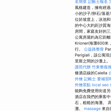
名簡章
記帳士報名
風格建造，擁有經過
小的沙子/卵石/落
位於坡度上，泳池和
的中心大約距沙質海
房間，家庭友好的三
公寓房屋約為它距離P
Krioneri海灘8
行。
公益路整骨
P
Perigiali，
里斯之間的沙灘上。 著名的P
護照代辦
竹東整復
條酒店線的Calella
外燴
記帳士 要補習
外燴茶點
local seo
能夠免費使用街道
酒店在我們的乘客中
石，粗糙的海灘。 
灘。
massage
來自