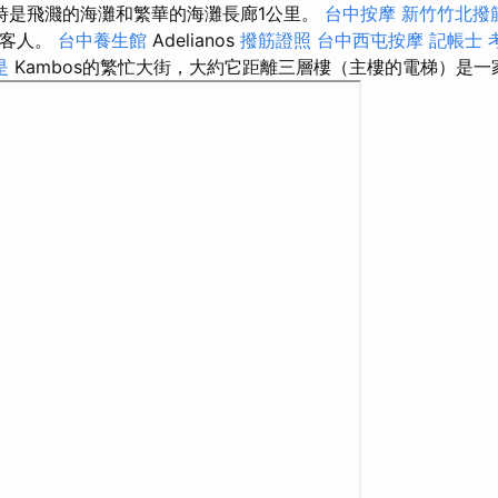
時是飛濺的海灘和繁華的海灘長廊1公里。
台中按摩
新竹竹北撥
的客人。
台中養生館
Adelianos
撥筋證照
台中西屯按摩
記帳士 
是
Kambos的繁忙大街，大約它距離三層樓（主樓的電梯）是