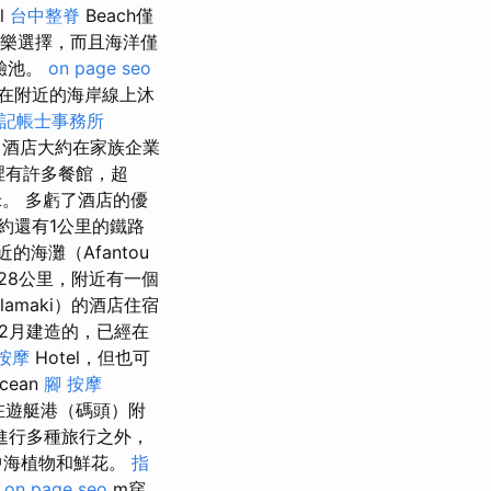
l
台中整脊
Beach僅
樂選擇，而且海洋僅
驗池。
on page seo
，在附近的海岸線上沐
記帳士事務所
酒店大約在家族企業
那裡有許多餐館，超
0米。 多虧了酒店的優
約還有1公里的鐵路
的海灘（Afantou
28公里，附近有一個
amaki）的酒店住宿
12月建造的，已經在
按摩
Hotel，但也可
cean
腳 按摩
在遊艇港（碼頭）附
進行多種旅行之外，
中海植物和鮮花。
指
on page seo
m穿