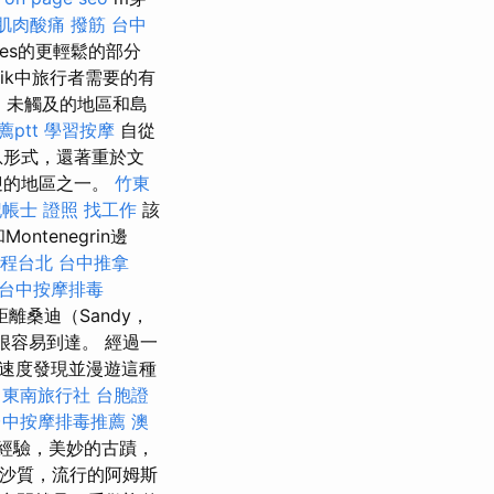
肌肉酸痛
撥筋
台中
kes的更輕鬆的部分
ik中旅行者需要的有
，未觸及的地區和島
ptt
學習按摩
自從
息形式，還著重於文
迎的地區之一。
竹東
帳士 證照 找工作
該
Montenegrin邊
程台北
台中推拿
台中按摩排毒
離桑迪（Sandy，
很容易到達。 經過一
速度發現並漫遊這種
東南旅行社 台胞證
台中按摩排毒推薦
澳
經驗，美妙的古蹟，
是沙質，流行的阿姆斯