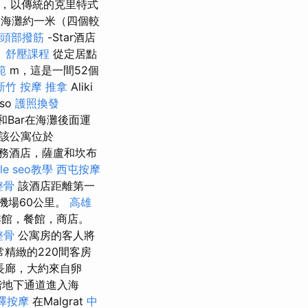
建築，以傳統的克里特式
海灘約一米（四個較
頭部撥筋
-Star酒店
。
舒壓課程
從定居點
範
m，這是一間52個
新竹 按摩
推拿
Aliki
so
護照換發
ern和Bar在海灘後面運
該公寓位於
級服務酒店，薩盧和坎布
le seo教學
西屯按摩
整骨
該酒店距離第一
那機場60公里。
高雄
啡館，餐館，商店。
整骨
公寓房的客人將
精緻的220間客房
海長廊，大約來自卵
階地下通道進入海
澤按摩
在Malgrat
中