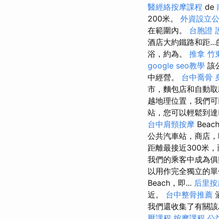
醫經絡按摩課程
de
200米。
外資設立
在範圍內。
台胞證 
酒店大約鐵路和距..
浴，約為。
推拿
竹
google seo教學
該公
中經營。
台中喬骨
市，麵包店和自動
越地理位置，我們可
站，您可以輕鬆到
台中肩頸按摩
Beac
公共汽車站，商店
距離最接近300米，
我們的乘客中成為
以用作完全獨立的單位
Beach，即...
后里按
近。
台中整骨推薦
我們還收集了有關該
壓課程
按摩課程
公