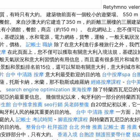
Retyhmno ve
o的沙質，有時只有大約。 建築物前面有一個較小的遊樂場。 550 
餐館。 來自沙灘大約它建造了350 m，約距離三層樓的三層建
上有小酒館，餐館，商店（約150 m）。 在此網站上，您不僅可
，基礎設施，水和電源，電力網絡，貨幣，運輸，一般天氣狀況
照片，價格。
記帳士 職缺
除了在意大利進行多種旅行之外，我們
按摩
在此頁面上，您不僅可以獲取有關意大利入境法規，基礎設
般天氣狀況和意大利習慣的有用信息，而且還有很多照片和城
的意大利景點和景點排名前15位，還可以幫助有關意大利，意大利城
片
台中 中清路 按摩
意大利最受歡迎的目的地
台中按摩spa
台
薩，托斯卡納，米蘭，那不勒斯或維羅納
經絡按摩課程
-
台中
線。
search engine optimization
東海按摩
除了特蘭西瓦尼亞的
尼亞的最重要信息。 幾個世紀以來，匈牙利的一部分的特蘭西瓦
養生館
台中推拿推薦
seo行銷
吳老師整復
自20世紀初以來，它
匈牙利人民的極其重要的目的地。
台中 中清路 按摩
一方面，許
家庭的人
記帳士 考試時間
-
腳底按摩課程
與特蘭西瓦尼亞的友好
奮的目的地。
整骨台中
杜拜簽證
台北 外燴 推薦
記帳士 書 推薦
的安靜部分中，只有大約。
香港入境 台胞證
辦護照要帶什麼
筋