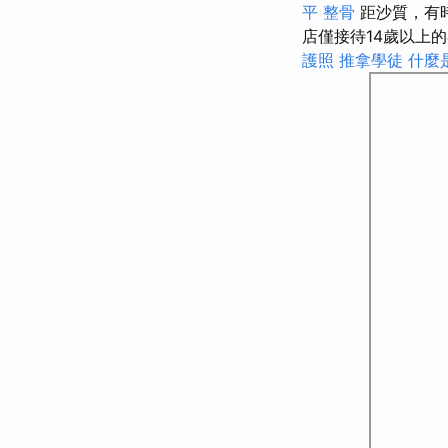
平 整骨
距沙質，有
店僅接待14歲以上
護照
推拿學徒
什麼