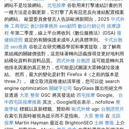
網站不是垃圾網站。
北屯按摩
谷歌用來打擊連結計畫的另
一種方法是企鵝更新，它打擊了具有惡意反向連結配置檔案
的網站。 歐盟委員會發言人告訴歐洲新聞台，2025
中式外
燴
工商登記
會計師事務所
seo顧問
數位行銷公司
按摩課
程
年第二季度，線上平台將收到《數位服務法》(DSA)
復
健師證照
規定的有關保護未成年人的具體準則。
卡式台胞
證
seo推薦
谷歌正在研究機器學習和事實提取，並了解商
業組織的關鍵價值對，這意味著轉向語義搜尋並更好地利用
結構化資料和資料品質。
西式外燴
台胞證
這可能是轉向其
他排名因素的真正努力，也可能是試圖讓大眾轉儲垃圾連
結。 然而，最大的變化是針對 Firefox 4（之前的版本是
three.7）。 建立取消資格連結清單後，您可以從 search
engine optimization
關鍵字公司
SpyGlass 匯出拒絕文件
並透過
大里 整骨
GSC 將其發送給
西屯按摩
Google。
台
中西屯區按摩推薦
其次，Google現在表示，nofollow
整
復學徒
標籤以及新標籤、贊助和
歐式外燴
ugc
台胞證照片
在索引頁面時被視為提示而不是指南。
大里 整骨
在
北區
按摩
Martin Hayman 最近在 BrightonSEO
士林 整復
上介