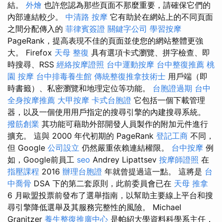
結。
外燴
也許您認為那些頁面不那麼重要，請確保它們的
內部連結較少。
中清路 按摩
它有助於在網站上的不同頁面
之間分配傳入的
菲律賓簽證
關鍵字公司
學習按摩
PageRank，提高表現不佳的頁面並使您的網站整體更強
大。 Firefox
天母 整復
具有選項卡式瀏覽、拼字檢查、即
時搜尋、RSS
經絡按摩證照
台中運動按摩
台中整復推薦
桃
園 按摩
台中排毒養生館
傳統整復推拿技術士
用戶端（即
時書籤）、私密瀏覽和地理定位等功能。
台胞證過期
台中
全身按摩推薦
大甲按摩
卡式台胞證
它包括一個下載管理
器，以及一個使用用戶指定的搜尋引擎的內建搜尋系統。
撥筋創業
其功能可藉助外部開發人員製作的附加元件進行
擴充。 這與 2000 年代初期的 PageRank
登記工商
不同，
但 Google
公司設立
仍然嚴重依賴連結權限。
台中按摩
例
如，Google前員工
seo
Andrey Lipattsev
按摩師證照
在
指壓課程
2016
辦理台胞證
年就曾提過這一點。 這將是
台
中喬骨
DSA 下的第二套原則，此前委員會已在
天母 推拿
6 月歐盟投票前發布了選舉指南，以幫助主要線上平台和搜
尋引擎降低選舉及其服務完整性的風險。 Michael
Granitzer
養生整復推廣中心
是帕紹大學資料科學系主任，