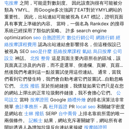
屯按摩
之間，可能是對數刻度。 因此該查詢很有可能被分
類為 YMYL。 而Google多次強調了EAT對於YMYL網站的
重要性。 因此，出站連結可能被視為 EAT 標記，證明頁面
具有事實上準確的內容。 當時，一個名為 Rankdex 的搜尋
系統已經採用了類似的策略。 許多 search engine
optimization
seo
台胞證照片
數位行銷公司
網路行銷
經
絡按摩課程費用
認為出站連結會影響排名，但這種假設已
被視為 SEO
seo是什麼
筋絡按摩課程
氣結
烏日按摩
公司
設立
神話。
北投 整骨
這是頁面主要內容所在的區域，該
頁面真正涉及的內容，而不是選單、側邊欄、頁腳、頁眉...
然後我們考慮到這一點並嘗試使用這些連結。 通常，當我
們看到它們發生時，我們會自動考慮它們並嘗試…自動忽略
它們。
北投 撥筋
至於拒絕鏈接，我懷疑如果它們只是在您
的網站上彈出的正常垃圾郵件鏈接，我不會擔心它們。
公
司設立
當時
按摩證照
Google
婚禮外燴
的排名演算法非常
簡單
會計事務所
- 高
杜拜簽證
PR
local seo
和關鍵字密度
是網站在
士林 撥筋
SERP
台中喬骨
上排名靠前所需的唯一
兩個條件。
記帳士
結果，網站充斥著關鍵字，網站所有者
開始透過人為增加垃圾反向連結來操縱
按摩師證照