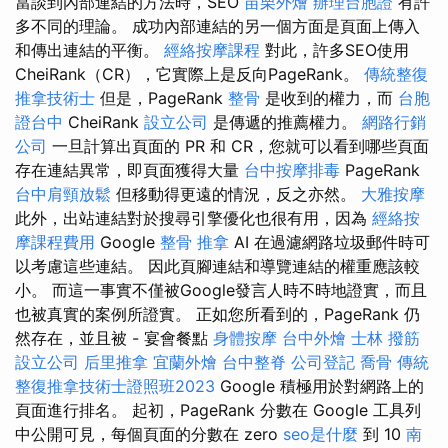
當談到內部連結的方法時，SEO
苗栗外燴
辦理台胞證
有許
多不同的理論。 成功內部連結的另一個方面是頁面上傳入
和傳出連結的平衡。
經絡按摩課程
對此，許多SEO使用
CheiRank（CR），它實際上是反向PageRank。
傳統整復
推拿技術士
但是，PageRank
整骨
是收到的權力，而
台胞
證台中
CheiRank
設立公司
是傳遞的推薦權力。
網路行銷
公司
一旦計算出頁面的 PR 和 CR，您就可以看到哪些頁面
存在連結異常，即頁面獲得大量
台中按摩排毒
PageRank
台中肩頸放鬆
但移動得更遠的情況，反之亦然。
大雅按摩
此外，出站連結對於搜尋引擎優化也很有用，因為
經絡按
摩課程費用
Google
整骨 推拿
AI 在過濾網路垃圾郵件時可
以考慮這些連結。 因此頁腳連結和導覽連結的權重應該較
小。 而這一事實不僅被Google發言人時不時地證實，而且
也被真實的案例所證實。 正如您所看到的，PageRank 仍
然存在，並且被 - 宴會餐點
身體按摩
台中外燴
士林 撥筋
設立公司
后里推拿
宜蘭外燴
台中整脊
公司登記
喬骨
傳統
整復推拿技術士證照班2023
Google 積極用於對網路上的
頁面進行排名。 起初，PageRank 分數在 Google 工具列
中公開可見，每個頁面的分數在 zero
seo是什麼
到 10
南