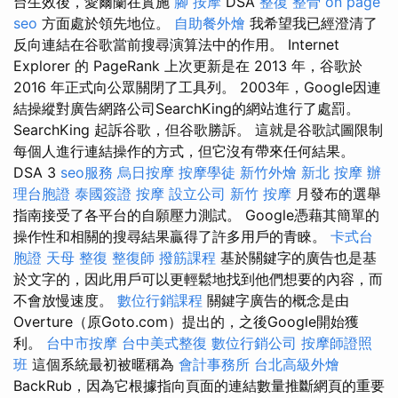
台生效後，愛爾蘭在實施
腳 按摩
DSA
整復 整骨
on page
seo
方面處於領先地位。
自助餐外燴
我希望我已經澄清了
反向連結在谷歌當前搜尋演算法中的作用。 Internet
Explorer 的 PageRank 上次更新是在 2013 年，谷歌於
2016 年正式向公眾關閉了工具列。 2003年，Google因連
結操縱對廣告網路公司SearchKing的網站進行了處罰。
SearchKing 起訴谷歌，但谷歌勝訴。 這就是谷歌試圖限制
每個人進行連結操作的方式，但它沒有帶來任何結果。
DSA 3
seo服務
烏日按摩
按摩學徒
新竹外燴
新北 按摩
辦
理台胞證
泰國簽證
按摩
設立公司
新竹 按摩
月發布的選舉
指南接受了各平台的自願壓力測試。 Google憑藉其簡單的
操作性和相關的搜尋結果贏得了許多用戶的青睞。
卡式台
胞證
天母 整復
整復師
撥筋課程
基於關鍵字的廣告也是基
於文字的，因此用戶可以更輕鬆地找到他們想要的內容，而
不會放慢速度。
數位行銷課程
關鍵字廣告的概念是由
Overture（原Goto.com）提出的，之後Google開始獲
利。
台中市按摩
台中美式整復
數位行銷公司
按摩師證照
班
這個系統最初被暱稱為
會計事務所
台北高級外燴
BackRub，因為它根據指向頁面的連結數量推斷網頁的重要