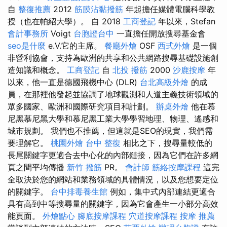
自
整復推薦
2012
筋膜沾黏撥筋
年起擔任媒體電腦科學教
授（也在帕紹大學）。 自 2018
工商登記
年以來，Stefan
會計事務所
Voigt
台胞證台中
一直擔任開放搜尋基金會
seo是什麼
e.V.它的主席。
餐廳外燴
OSF
西式外燴
是一個
非營利協會，支持為歐洲的共享和公共網路搜尋基礎設施創
造知識和概念。
工商登記
自
北投 撥筋
2000
沙鹿按摩
年
以來，他一直是德國飛機中心 (DLR)
台北高級外燴
的成
員，在那裡他發起並協調了地球觀測和人道主義技術領域的
眾多國家、歐洲和國際研究項目和計劃。
辦桌外燴
他在慕
尼黑慕尼黑大學和慕尼黑工業大學學習地理、物理、遙感和
城市規劃。 我們也不推薦，但這就是SEO的現實，我們需
要理解它。
桃園外燴
台中 整復
相比之下，搜尋量較低的
長尾關鍵字更適合去中心化的內部鏈接，因為它們在許多網
頁之間平均傳播
新竹 撥筋
PR。
會計師
筋絡按摩課程
這完
全取決於您的網站和業務領域的具體情況，以及您想要定位
的關鍵字。
台中排毒養生館
例如，集中式內部連結更適合
具有高到中等搜尋量的關鍵字，因為它會產生一小部分高效
能頁面。
外燴點心
腳底按摩課程
穴道按摩課程
按摩 推薦