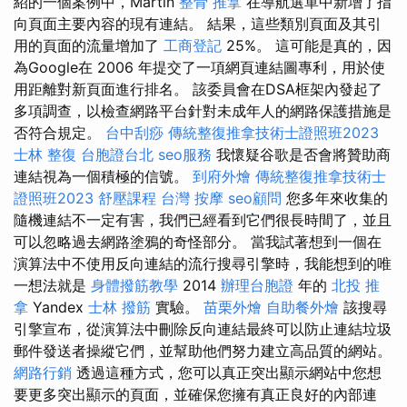
紹的一個案例中，Martin
整骨 推拿
在導航選單中新增了指
向頁面主要內容的現有連結。 結果，這些類別頁面及其引
用的頁面的流量增加了
工商登記
25%。 這可能是真的，因
為Google在 2006 年提交了一項網頁連結圖專利，用於使
用距離對新頁面進行排名。 該委員會在DSA框架內發起了
多項調查，以檢查網路平台針對未成年人的網路保護措施是
否符合規定。
台中刮痧
傳統整復推拿技術士證照班2023
士林 整復
台胞證台北
seo服務
我懷疑谷歌是否會將贊助商
連結視為一個積極的信號。
到府外燴
傳統整復推拿技術士
證照班2023
舒壓課程
台灣 按摩
seo顧問
您多年來收集的
隨機連結不一定有害，我們已經看到它們很長時間了，並且
可以忽略過去網路塗鴉的奇怪部分。 當我試著想到一個在
演算法中不使用反向連結的流行搜尋引擎時，我能想到的唯
一想法就是
身體撥筋教學
2014
辦理台胞證
年的
北投 推
拿
Yandex
士林 撥筋
實驗。
苗栗外燴
自助餐外燴
該搜尋
引擎宣布，從演算法中刪除反向連結最終可以防止連結垃圾
郵件發送者操縱它們，並幫助他們努力建立高品質的網站。
網路行銷
透過這種方式，您可以真正突出顯示網站中您想
要更多突出顯示的頁面，並確保您擁有真正良好的內部連