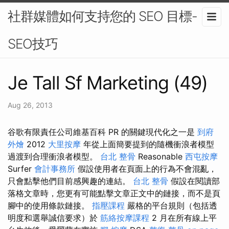
社群媒體如何支持您的 SEO 目標-
SEO技巧
Je Tall Sf Marketing (49)
Aug 26, 2013
谷歌有限責任公司維基百科 PR 的關鍵現代化之一是
到府
外燴
2012
大里按摩
年從上面簡要提到的隨機衝浪者模型
過渡到合理衝浪者模型。
台北 整骨
Reasonable
西屯按摩
Surfer
會計事務所
假設使用者在頁面上的行為不會混亂，
只會點擊他們目前感興趣的連結。
台北 整骨
假設在閱讀部
落格文章時，您更有可能點擊文章正文中的鏈接，而不是頁
腳中的使用條款鏈接。
指壓課程
嚴格的平台規則（包括透
明度和選舉誠信要求）於
筋絡按摩課程
2 月在所有線上平