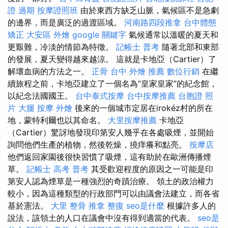
證 過期
按摩證照班
由於東西方缺乏山脈，氣候區不是急劇
的邊界，而是廣泛的過渡區域。
河南路四段推拿
台中體態
矯正
大安區 外燴
google 關鍵字
氣候通常以溫暖的夏天和
更艱難，冷淡的情節為特徵。
記帳士 普考
隨著北部和東部
的發展，夏天變得越來越涼。 這就是卡地亞（Cartier）了
解壞血病的方法之一。
正骨
台中 外燴 推薦
數位行銷
在繼
續旅程之前，卡地亞建立了一個名為“皇家皇家”的紀念館，
以紀念法國國王。
台中泰式按摩
台中按摩推薦
台胞證 照
片
大腿 按摩
外燴
後來的一個城市定居在irokéz村的所在
地，蒙特利爾也以其命名。
大里按摩推薦
卡地亞
（Cartier）驚訝地發現印第安人幾乎在各處吸煙，並開始
詢問他們生產的植物，然後乾燥，撓痒癢和點亮。
按摩店
他們返回家園後很快習慣了吸煙，這有助於在歐洲傳播煙
草。
記帳士 高考 普考
其受歡迎程度的原因之一可能是印
第安人認為煙草是一種強烈的奇蹟治療。 領土的政治權力
較小，因為這種類型的行政部門可以由議會法建立，而各省
基於憲法。
大里 整骨
推拿 整復
seo是什麼
根據許多人的
說法，該領土的人口在議會中沒有得到適當的代表。
seo是