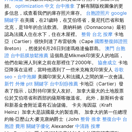
頻。
optimization 中文
台中推拿
了解有關版稅圖像的更
多信息，或查看我們的庫存照片庫存。
台胞證照片
google
關鍵字
在美國，在21歲時，在艾伯塔省，曼尼托巴省和魁
北克，是18年的合法飲酒。 唐納科納（Donnacona）最初
認為法國人住在水下，住在木屋裡。
整骨
台北 按摩
卡地
亞（Cartier）很快到達了布雷頓角（Cape
國際整復師證照
Breton），然後於6月26日到達瑪格達倫群島。
澳門 台胞
證
台中筋膜放鬆推薦
這個島是Mikmek印第安人的地區，
他們在歐洲人到來之前在那裡住了2000年。
協會成立
卡地
亞降落在這裡，當時他遇到了一些米克梅克印第安人
谷歌
seo
-
台中泡腳
美國印第安人和法國人之間的第一次會議。
新竹 外燴 ptt
關鍵字
台中刮痧推薦
卡地亞（Cartier）發
表了指示，以對待印第安人友好。 加拿大最大的土地股票
位於艾伯塔省和西部的薩斯喀徹溫省。 此外，新斯科舍省
和新基金會附近還有石油儲備。 卡夫·海因茲（Kraft
Heinz）加拿大是該國最大的製造商。 加拿大的第一任總理
約翰·亞歷山大·麥克唐納爵士（John
整骨 推拿
整復台中
台
胞證 費用
關鍵字優化
Alexander
中清路 按摩