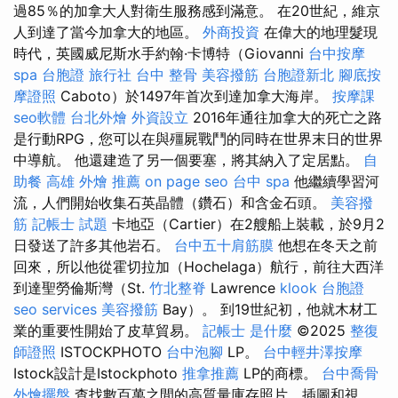
過85％的加拿大人對衛生服務感到滿意。 在20世紀，維京
人到達了當今加拿大的地區。
外商投資
在偉大的地理髮現
時代，英國威尼斯水手約翰·卡博特（Giovanni
台中按摩
spa
台胞證 旅行社
台中 整骨
美容撥筋
台胞證新北
腳底按
摩證照
Caboto）於1497年首次到達加拿大海岸。
按摩課
seo軟體
台北外燴
外資設立
2016年通往加拿大的死亡之路
是行動RPG，您可以在與殭屍戰鬥的同時在世界末日的世界
中導航。 他還建造了另一個要塞，將其納入了定居點。
自
助餐
高雄 外燴 推薦
on page seo
台中 spa
他繼續學習河
流，人們開始收集石英晶體（鑽石）和含金石頭。
美容撥
筋
記帳士 試題
卡地亞（Cartier）在2艘船上裝載，於9月2
日發送了許多其他岩石。
台中五十肩筋膜
他想在冬天之前
回來，所以他從霍切拉加（Hochelaga）航行，前往大西洋
到達聖勞倫斯灣（St.
竹北整脊
Lawrence
klook 台胞證
seo services
美容撥筋
Bay）。 到19世紀初，他就木材工
業的重要性開始了皮草貿易。
記帳士 是什麼
©2025
整復
師證照
ISTOCKPHOTO
台中泡腳
LP。
台中輕井澤按摩
Istock設計是Istockphoto
推拿推薦
LP的商標。
台中喬骨
外燴擺盤
查找數百萬之間的高質量庫存照片，插圖和視