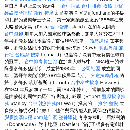
河口是世界上最大的漏斗。
台中推拿
台中 推薦 撥筋
中醫
經絡按摩課程
新竹 按摩
新的斯科舍省是újfundland的半島
和北部的愛德華王子島。 第一家商業釀酒廠於1866年在安
大略省佩萊島（Pelee
台中舒壓
Island）在加拿大開業。
台中泡腳
加拿大加入國家籃球協會後，加拿大終於在2019
年與多倫多猛龍隊贏得了首個NBA冠軍。
指壓課程
在本賽
季，多倫多猛龍隊的戰鬥卡維·倫納德（Kawhi
餐點外燴
旅
行社 台胞證
搜索
Leonard）也贏得了決賽中最有價值球員
的冠軍。
台中排毒養生館
在加拿大球隊中，NBA唯一的球
隊是多倫多猛龍隊，成立於1995年。
公司社團
成立於同
年，溫哥華灰熊隊於2001年移居孟菲斯。
穴道按摩課程
終
於，多倫多·哈斯基斯（Toronto
台中泰式按摩
Huskies）
在1946年只參加了一年，而1947年停止。 當前版本的國歌
是由蒙特利爾律師羅伯特·斯坦利·威爾（Robert
豐原按摩推
薦
Stanley
台中刮痧推薦ptt
Weir）撰寫的。
推拿 整復
大
多數人都從茶中治癒了，他們與易洛魁人的關係也很整潔。
腳底按摩課程
com是什麼
整骨學徒
冬季結束時，唐納科納
（Donnacona）對卡地亞（Cartier）進行了很多有關鄉村