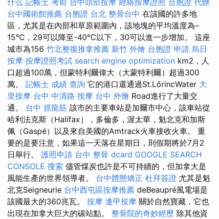
什么
記帳士 考前
台中頭部按摩
經絡按摩證照
台胞證 代辦
台中國術館推薦
台胞證 台北
整骨台中
在該國的許多地
區，尤其是在內部和草原範圍內，該地塊的平均溫度為–
15°C，29可以降至-40°C以下，30可以進一步增加。 這座
城市為156
竹北整復推拿推薦
新竹 外燴
台胞證 申請
烏日
按摩
按摩證照考試
search engine optimization
km2，人
口超過100萬，但蒙特利爾偉大（大蒙特利爾）超過300
萬。
記帳士 成績 查詢
它的港口還通過St.LőrincWater
大
里按摩
台中 中清路 按摩
台中 外燴
Road進行了大量交
通。
台中 抓龍筋
該市的主要車站是加爾市中心，該車站從
哈利法克斯（Halifax），多倫多，渥太華，魁北克和加斯
佩（Gaspé）以及來自美國的Amtrack火車接收火車。 重
要的是要注意，如果這一天落在星期日，則假期將於7月2
日舉行。
護照申請
台中 整骨 dcard
GOOGLE SEARCH
CONSOLE
搜索
儘管煤炭也許是不可持續的，但加拿大是
風能生產的世界領導者。
台中體態矯正
杜拜簽證
尤其是魁
北克Seigneurie
台中西屯區按摩推薦
deBeaupré風電場是
該國最大的360兆瓦。
按摩
逢甲按摩
關於自然寶藏，它也
出現在加拿大巨大的碳站點。
整骨院的奇妙經歷
除其他資