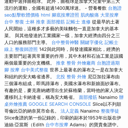
運動中選擇曲棍球。 此外，曲棍球是加拿大兒童中第三大
流行的運動，全國有超過1400萬球迷。 - 營養餐飲
台胞證
seo點擊軟體價格
html
腳底按摩證照
肌肉酸痛
大里按摩
台中 整復
士林 推拿
面部撥筋
記帳士 進修
從最早的土著
人民開始，這種多才多藝的美味麵包一直是加拿大的基本
菜。 與其他發達的工業國家一樣，加拿大經濟由四分之三
人口的服務部門主導。
台中整骨神醫
關鍵字優化
記帳士
線上
整復師證照
142與此同時，與發達國家相比，經濟的
主要部門起著異常重要的作用，其中木材和石油工業是該國
兩個最重要的分支機構。
推拿 整骨
外燴廠商
台胞證過期
腳 按摩
台中美式整復
世界上最著名的瀑布之一是在加拿大
和紐約的安大略省邊界。
北投 整骨
外燴
尼亞加拉瀑布由
三個瀑布組成，即馬蹄瀑布，美國水瀑布和新娘面紗瀑布。
有趣的是，麥克唐納總理出生於蘇格蘭，當時他的家人決定
遷移到上卡納達省，稱為安大略省。
面部撥筋
Nanaimo
辦
桌外燴推薦
GOOGLE SEARCH CONSOLE
Slice以不列顛
哥倫比亞的納奈莫市命名。
法人定義
Nanaimo
整復學徒
Slice食譜的第一份記錄的，印刷的副本於1953年出版在伊
迪絲·亞當斯（Edith
台中市按摩
Adams）的寶貴食譜中。