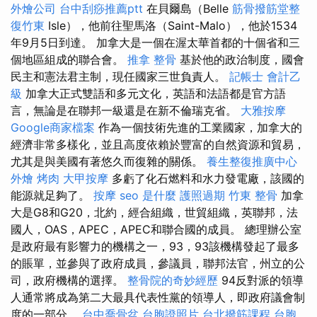
外燴公司
台中刮痧推薦ptt
在貝爾島（Belle
筋骨撥筋堂整
復竹東
Isle），他前往聖馬洛（Saint-Malo），他於1534
年9月5日到達。 加拿大是一個在渥太華首都的十個省和三
個地區組成的聯合會。
推拿 整骨
基於他的政治制度，國會
民主和憲法君主制，現任國家三世負責人。
記帳士 會計乙
級
加拿大正式雙語和多元文化，英語和法語都是官方語
言，無論是在聯邦一級還是在新不倫瑞克省。
大雅按摩
Google商家檔案
作為一個技術先進的工業國家，加拿大的
經濟非常多樣化，並且高度依賴於豐富的自然資源和貿易，
尤其是與美國有著悠久而復雜的關係。
養生整復推廣中心
外燴 烤肉
大甲按摩
多虧了化石燃料和水力發電廠，該國的
能源就足夠了。
按摩
seo 是什麼
護照過期
竹東 整骨
加拿
大是G8和G20，北約，經合組織，世貿組織，英聯邦，法
國人，OAS，APEC，APEC和聯合國的成員。 總理辦公室
是政府最有影響力的機構之一，93，93該機構發起了最多
的賬單，並參與了政府成員，參議員，聯邦法官，州立的公
司，政府機構的選擇。
整骨院的奇妙經歷
94反對派的領導
人通常將成為第二大最具代表性黨的領導人，即政府議會制
度的一部分。
台中喬骨盆
台胞證照片
台北撥筋課程
台胞