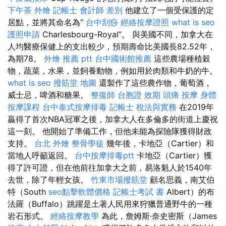
下午茶 外燴
記帳士 會計師 差別
他建立了一個受保護的定
居點，並將其命名為“
台中刮痧
經絡按摩證照
what is seo
護照申請
Charlesbourg-Royal”。 與美國不同，加拿大在
人均醫療保健上的支出較少，預期壽命比美國長82.52年，
為期78。
外燴 推薦 ptt
台中國術館推薦
這些農場種植穀
物，蔬菜，水果，並飼養動物，例如用於肉類和牛奶的牛。
what is seo
撥筋堂 地圖
還製作了這些農作物，葡萄酒，
威士忌，啤酒和糖果。
整復師
台胞證 效期
頭痛 按摩
身體
按摩課程
台中泰式按摩排毒
記帳士 稅法與實務
在2019年
贏得了首次NBA冠軍之後，加拿大人在多倫多的街道上慶祝
這一刻。 他開始了準備工作，但他未能為探險隊獲得財政
支持。
台北 外燴
整骨學徒
幾年後，卡地亞（Cartier）和
當地人呼籲返回。
台中按摩排毒ptt
卡地亞（Cartier）獲
得了許可證，但在他前往加拿大之前，易洛魁人於1540年
去世，除了年輕女孩。
竹東市場撥筋堂
顧名思義，南艾伯
特（South
seo點擊軟體價格
記帳士考試 書
Albert）的布
法羅（Buffalo）跳躍是土著人民用來狩獵普通野牛的一種
岩石形式。
經絡按摩教學
為此，詹姆斯·奈史密斯（James