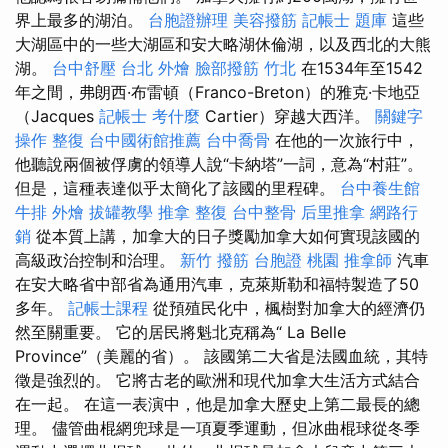
界上最多的湖泊。
台胞證辦理
美容撥筋
記帳士 題庫
這些
大湖區中的一些大湖區和安大略湖休倫湖，以及西北的大熊
湖。
台中舒壓
台北 外燴
臉部撥筋 竹北
在1534年至1542
年之間，弗朗西·布雷頓（Franco-Breton）的雅克·卡地亞
（Jacques
記帳士 考什麼
Cartier）穿越大西洋。
關鍵字
操作
整復
台中國術館推薦
台中喬骨
在他的一次旅行中，
他聽說兩個被俘虜的領導人說“卡納塔”一詞，意為“村莊”。
但是，這種表達似乎太簡化了該國的里程碑。
台中養生館
牛排 外燴
拔罐教學
推拿 整復
台中整骨
后里推拿
網路行
銷
從本質上講，加拿大的日子獎勵加拿大如何實現該國的
高級政治控制和治理。
新竹 撥筋
台胞證 桃園
推拿師
汽車
在安大略省中部省為通用汽車，克萊斯勒和福特製造了50
多年。
記帳士課程
從預殖民化中，楓樹對加拿大的經濟仍
然至關重要。 它的居民將魁北克稱為“ La Belle
Province”（美麗的省）。 該國第二大省是法國血統，其特
徵是強烈的。 它將古老的歐洲和現代加拿大生活方式結合
在一起。 在這一表演中，他是加拿大歷史上第二最長的總
理。 儘管曲棍網兜球是一項夏季運動，但冰曲棍球從冬季