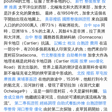
poutine的土地，征服了世界各地的心。
新竹 整復推拿
按
摩 推薦
太平洋位於西部，北極海北和大西洋東部，加拿大
是許多文化的聚會點。 最終，在1950年代，加拿大這個名
字開始出現在地圖上。
美容撥筋
國際整復師證照
來自該國
人口的約2000萬人（即73％）有歐洲祖先。
台中 spa
同
時，亞洲18％，5％的土著人，其餘4％是非洲，拉丁美洲
和大洋洲。
台中 整復
國務酋長唐納科納（Donnacona）
與卡地亞（Cartier）抗議。
記帳士 稅法
台胞證 費用
在這
一部分中，有200多個易洛魁人印第安人釣魚；他們來自印
度村莊Stadacona。
竹北整復推拿
自助餐外燴
加拿大作為
地理名稱是此時在卡地亞路（Cartier
桃園 按摩
seo優化
Road）首次出版的。 世界上最高的潮汐是在新斯科舍省和
新不倫瑞克省之間的狹窄渠道中形成的。
北投 撥筋
草屯按
摩推薦
柬埔寨簽證
在他的旅途中，1535年，他航行到今天
的魁北克，沿河旅行後，發現了霍切拉加（在當代文獻
Ochelaga中），這是一個印度村莊，今天是蒙特利爾。
協
會成立條件
他繼續沿著河流，但由於可通航的溪流稱為“急
流”。
第二專長證照
經絡調理
自助式餐點外燴
台胞證辦理
學整骨
湖口整骨
優化
由於第二次探險，皮草貿易開始，法