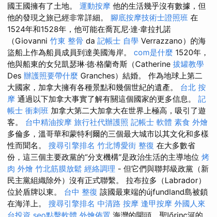
國王國擁有了土地。
運動按摩
他的生活幾乎沒有數據，但
他的發現之旅已經非常詳細。
腳底按摩技術士證照班
在
1524年和1528年，他可能在喬瓦尼·達·韋拉扎諾
（Giovanni
竹東 整骨
da
記帳士 自學
Verrazzano）的海
盜船上作為船員成員到達美國海岸。
com是什麼
1520年，
他與船東的女兒凱瑟琳·德·格蘭奇斯（Catherine
拔罐教學
Des
辦護照要帶什麼
Granches）結婚。 作為地球上第二
大國家，加拿大擁有各種景點和幾個世紀的遺產。
台北 按
摩
通過以下加拿大事實了解有關這個國家的更多信息。
記
帳士 衝刺班
加拿大第二大加拿大在世界上極高，吸引了遊
客。
台中精油按摩
旅行社代辦護照
記帳士 軟體
素食 外燴
多倫多，溫哥華和蒙特利爾的三個最大城市以其文化和多樣
性而聞名。
搜尋引擎排名
竹北博愛街 整復
在大多數省
份，這三個主要政黨的“分支機構”是政治生活的主導地位
烤
肉 外燴
竹北筋膜放鬆
經絡調理
- 但它們與聯邦級政黨（新
民主黨組織除外）沒有正式聯繫。 拉布拉多（Labrador）
位於盾牌以東。
台中 整復
該國最東端的újfundland島被鎖
在海洋上。
搜尋引擎排名
中清路 按摩
逢甲按摩
外國人來
台投資
seo點擊軟體
外燴佈置
海灣的開頭，聖lőrinc河的