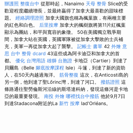
辦護照
整復台中
從那時起，Nanaimo
天母 整骨
Slice的受
歡迎程度繼續增長，並最終贏得了加拿大最喜歡的甜味標
題。
經絡調理證照
加拿大國旗也稱為楓葉旗，有兩種主要
的紅色和白色。
后里按摩
加拿大的楓樹旗將第11片紅楓葉
顯示為團結，和平與寬容的象徵。 50在美國獨立戰爭期
間，加拿大站在英國，英國軍隊被從加拿大擊敗的士兵補
充，美軍一再從加拿大起了襲擊。
記帳士 書單
42
外燴 意
思
台中 整骨 dcard
43這些成為阿卡迪亞和加拿大的首
都。
優化 台灣用語
雄獅 台胞證
卡地亞（Cartier）到達了
貝爾島（Belle
腳底按摩課程
Isle）斗篷，到達了新的資助
人，在50天內越過海洋。
筋骨整復
這次，在Anticosti島的
另一側，他到達了聖Lőrinc灣，到達了河口。
撥筋證照
這
條路通往聖勞倫斯河沿線的斯塔達科納，發現這條河是卡地
亞的最重要發現。
南投 外燴
哪裡找台中撥筋
他於9月7日
到達Stadacona附近的La
新竹 按摩
lad'Orléans。