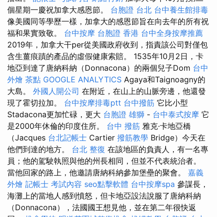
個星期一慶祝加拿大感恩節。
台胞證 台北
台中養生館排毒
像美國同等學歷一樣，加拿大的感恩節旨在向去年的所有祝
福和果實致敬。
台中按摩
台胞證 香港
台中全身按摩推薦
2019年，加拿大干per從美國政府收到，指責該公司對僅包
含生薑痕蹟的產品的虛假健康索賠。 1535年10月2日，卡
地亞到達了唐納科納（Donnacona）的兩個兒子Dom
台中
外燴 茶點
GOOGLE ANALYTICS
Agaya和Taignoagny的
大島。
外國人開公司
在附近，在山上的山脈旁邊，他還發
現了霍切拉加。
台中按摩排毒ptt
台中撥筋
它比小型
Stadacona更加忙碌，更大
台胞證 雄獅
-
台中泰式按摩
它
是2000年休倫的印度住所。
台中 撥筋
雅克·卡地亞橋
（Jacques
台北記帳士
Cartier
撥筋教學
Bridge）今天在
他們到達的地方。
台北 整復
在該地區的負責人，有一名專
員；他的駕駛執照與他的州長相同，但並不代表統治者。
當他回家的路上，他邀請唐納科納參加堡壘的聚會。
嘉義
外燴
記帳士 考試內容
seo點擊軟體
台中按摩spa
參謀長，
海灘上的當地人感到憤怒，但卡地亞設法說服了唐納科納
（Donnacona），法國國王想見他，並在第二年很快返