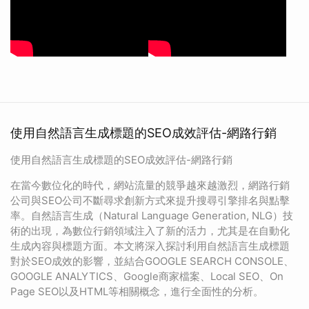
使用自然語言生成標題的SEO成效評估-網路行銷
使用自然語言生成標題的SEO成效評估-網路行銷
在當今數位化的時代，網站流量的競爭越來越激烈，網路行銷
公司與SEO公司不斷尋求創新方式來提升搜尋引擎排名與點擊
率。自然語言生成（Natural Language Generation, NLG）技
術的出現，為數位行銷領域注入了新的活力，尤其是在自動化
生成內容與標題方面。本文將深入探討利用自然語言生成標題
對於SEO成效的影響，並結合GOOGLE SEARCH CONSOLE、
GOOGLE ANALYTICS、Google商家檔案、Local SEO、On
Page SEO以及HTML等相關概念，進行全面性的分析。