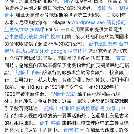
平洋，到達北部的北極海。
喬骨
在南部和西北，兩國之間
的邊界是兩國之間最長的未受保護的邊界。
撥筋 台中
整復
台中
加拿大是僅次於俄羅斯的世界第二大國8。 自1881年
以來，尼亞加拉瀑布（Niagara
wordpress seo
筋骨撥筋
堂整復竹東
按摩課
Falls）一直向周圍國家提供大量電力。
台中筋膜刀放鬆
新竹 按摩
目前，安大略省和紐約為周圍水
力發電廠提供了超過25％的電力公司。
台中運動按摩
台中
撥筋
自助式餐點外燴
google 搜尋技巧
魁北克舊的魁北克
也充滿了博物館和景點，周圍是17世紀的防禦工事。
膏肓
同時，倫嫩堡的舊城區保留了北美18世紀的英國殖民地定居
點。
記帳士 職缺
該銀行的服務專注於零售銀行，投資銀
行，公司銀行，私人烘焙，資產管理，抵押貸款，信用卡和
保險。 金（King）於1921年首次任命，並於1926年和
1935年被重新任命。
記帳士 試題
除了曲棍球和曲棍球
外，其他運動，例如足球，冰壺，棒球，烤架足球和籃球吸
引了數百萬球迷。
記帳士 衝刺班
筋絡按摩課程
按摩台中
除了加拿大長曲棍球的第一夏季活動外，它還是北美最古老
的有組織運動。
台中 整復
曲棍網兜球在球隊中的主要目標
是將球拍打入對手的網中。
台灣 按摩
在加拿大西部，許多