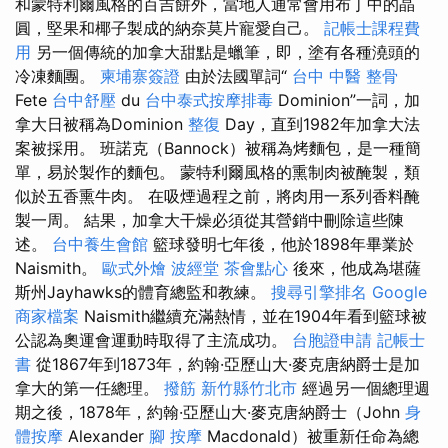
和蒙特利爾風格的百吉餅外，當地人通常會用布丁中的晶
圓，堅果和椰子製成的納奈莫片寵愛自己。
記帳士課程費
用
另一個傳統的加拿大甜點是蠟筆，即，塗有各種澆頭的
冷凍麵團。
柬埔寨簽證
由於法國單詞“
台中 中醫 整骨
Fete
台中舒壓
du
台中泰式按摩排毒
Dominion”一詞，加
拿大日被稱為Dominion
整復
Day，直到1982年加拿大法
案被採用。 班諾克（Bannock）被稱為烤麵包，是一種簡
單，易於製作的麵包。 蒙特利爾風格的熏制肉被醃製，類
似於五香熏牛肉。 在吸煙過程之前，將肉用一系列香料醃
製一周。 結果，加拿大干燥必須從其營銷中刪除這些陳
述。
台中養生會館
籃球發明七年後，他於1898年畢業於
Naismith。
歐式外燴
波經堂
茶會點心
後來，他成為堪薩
斯州Jayhawks的體育總監和教練。
搜尋引擎排名
Google
商家檔案
Naismith繼續充滿熱情，並在1904年看到籃球被
公認為奧運會運動時取得了主流成功。
台胞證申請
記帳士
書
從1867年到1873年，約翰·亞歷山大·麥克唐納爵士是加
拿大的第一任總理。
撥筋 新竹縣竹北市
經過另一個總理週
期之後，1878年，約翰·亞歷山大·麥克唐納爵士（John
身
體按摩
Alexander
腳 按摩
Macdonald）被重新任命為總