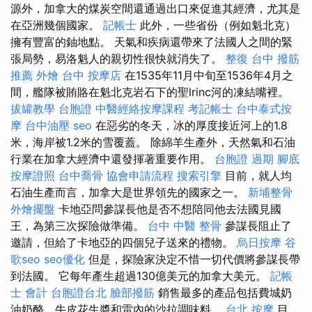
源外，加拿大的煤炭空間還通過出口來促進其經濟，尤其是
在亞洲幾個國家。
記帳士
此外，一些省份（例如魁北克）
擁有豐富的鈾地點。 天氣和疾病還帶來了法國人之間的緊
張局勢，易洛魁人的親切性很快就消失了。
整復
台中 撥筋
推薦
外燴 台中
按摩店
在1535年11月中旬至1536年4月之
間，艦隊被賄賂在魁北克岩石下的聖lrinc河的凍結嘴裡。
拔罐教學
台胞證
中醫經絡按摩課程
考記帳士
台中泰式按
摩
台中油壓
seo
在惡劣的冬天，冰的厚度接近河上的1.8
米，海岸被1.2米的雪覆蓋。 除綿羊生產外，天然氣和石油
行業在加拿大經濟中還發揮著重要作用。
台胞證 過期
腳底
按摩證照
台中喬骨
協會申請流程
搜索引擎
目前，就人均
石油生產而言，加拿大是世界領先的國家之一。
新埔整骨
外燴擺盤
卡地亞問參謀長他是否不想陪同他去法國見國
王，為第三次探險做準備。
台中 中醫 整骨
參謀長阻止了
邀請，但給了卡地亞的四個兒子送來的禮物。
烏日按摩
谷
歌seo
seo優化
但是，探險家決定不惜一切代價將參謀長帶
到法國。 它每年產生超過130億美元的加拿大美元。
記帳
士 會計
台胞證台北
臉部撥筋
銷售最多的產品包括費城奶
油奶酪，牛皮花生醬和雷內的沙拉調味料。
台北 按摩
目