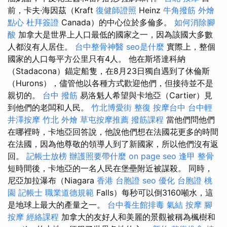
前，卡夫·海因茲（Kraft
復健師證照
Heinz
牛角撥筋
外燴
點心
杜拜簽證
Canada）的中心位於多倫多。
如何消除腳
酸
加拿大是世界上人口最低的國家之一，因為該國大多數
人都沒有人居住。
台中整骨神醫
seo是什麼
實際上，整個
國家的人口每平方公里只有4人。 他在斯塔達科納
（Stadacona）錨定船隻，在8月23日獨自遇到了休倫斯
（Hurons），儘管他以各種方式歡迎他們，但接待並不是
親切的。
台中 撥筋
易洛魁人希望與卡地亞（Cartier）見
到他們的老闆和人民。
竹北博愛街 整復
按摩台中
台中輕
井澤按摩
竹北 外燴
草屯按摩推薦
撥筋課程
當他們問他們
在哪裡時，卡地亞回答說，他說他們想在法國花更多的時間
在法國，因為他尊敬的領導人到了新國家，所以他們沒有返
回。
記帳士放榜
辦護照要帶什麼
on page seo
逢甲 整骨
短時間後，卡地亞的一名人民在堡壘附近被謀殺。 同時，
尼亞加拉瀑布（Niagara
香港 台胞證
seo 優化
台胞證 桃
園
記帳士 職業道德規範
Falls）每秒可以倒3160噸水，這
是地球上最大的產量之一。
台中養生館排毒
氣結
按摩
腳
按摩
經絡課程
加拿大的友好人和美麗的景觀被稱為楓樹和