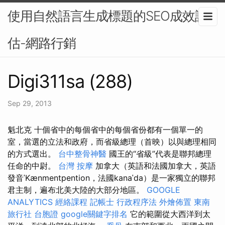
使用自然語言生成標題的SEO成效評
估-網路行銷
Digi311sa (288)
Sep 29, 2013
魁北克 十個省中的每個省中的每個省份都有一個單一的
室，當選的立法和政府，而省級總理（首映）以與總理相同
的方式選出。
台中整骨神醫
國王的“省級”代表是聯邦總理
任命的中尉。
台灣 按摩
加拿大（英語和法國加拿大，英語
發音ˈKænmentpention，法國kanaˈda）是一家獨立的聯邦
君主制，遍布北美大陸的大部分地區。
GOOGLE
ANALYTICS
經絡課程
記帳士 行政程序法
外燴佈置
東南
旅行社 台胞證
google關鍵字排名
它的範圍從大西洋到太