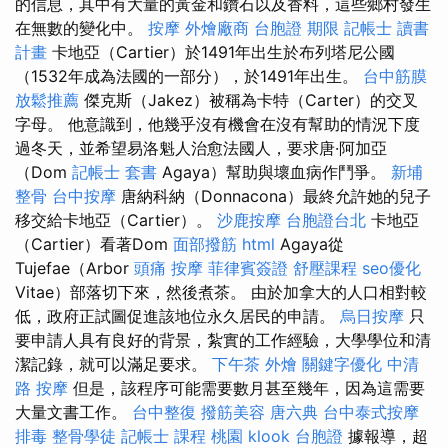
的信息，其中有大量的黃金和鑽石以及香料，這些鄉村發生
在無數的變化中。
按摩
外燴廠商
台胞證 期限
記帳士 讀書
計畫
卡地亞（Cartier）於1491年出生於布列塔尼公國
（1532年成為法國的一部分），於1491年出生。
台中筋膜
放鬆推薦
傑克斯（Jakez）被稱為卡特（Carter）的交叉
字母。 他意識到，他幾乎沒有機會在沒有幫助的情況下度
過冬天，並希望易洛魁人治愈法國人，要求唐·阿加亞
（Dom
記帳士 套書
Agaya）幫助與壞血病作鬥爭。
新埔
整骨
台中按摩
唐納科納（Donnacona）最終允許她的兒子
移交給卡地亞（Cartier）。
沙鹿按摩
台胞證台北
卡地亞
（Cartier）看著Dom
面部撥筋
html
Agaya從
Tujefae（Arbor
頭痛 按摩
菲律賓簽證
舒壓課程
seo優化
Vitae）部落切下來，然後煮茶。 由於加拿大的人口相對較
低，政府正試圖促進該地位永久居民的申請。
烏日按摩
只
要申請人具有良好的背景，紮實的工作經驗，大學學位和清
潔記錄，就可以滿足要求。
下午茶 外燴
關鍵字優化
中清
路 按摩
但是，該程序可能需要數月甚至幾年，因為這需要
大量文書工作。
台中整復
撥筋美容
唐六典
台中泰式按摩
排毒
整骨學徒
記帳士 課程 桃園
klook 台胞證
據報導，超