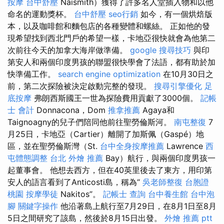
按摩
台中舒壓
Naismith）獲得了許多名人堂插入物和以他
命名的運動獎杯。
台中舒壓
seo行銷
如今，有一個烘焙版
本，以及咖啡館和麵包店的各種變體和螺絲。 正如他的發
現希望找到西北門戶的希望一樣，卡地亞很快就會為他第二
次前往今天的加拿大海岸做準備。
google 搜尋技巧
與印
第安人和兩個印度男孩的聯盟很快學會了法語，都有助於加
快準備工作。
search engine optimization
在10月30日之
前，第二次探險被決定啟動完整的發現。
搜尋引擎優化
足
底按摩
弗朗西斯國王一世為探險費用貢獻了3000個。
記帳
士 會計
Donnacona，Dom
推拿推薦
Agaya和
Taignoagny的兒子們陪同他前往聖勞倫斯河。
南屯整復
7
月25日，卡地亞（Cartier）離開了加斯佩（Gaspé）地
區，並在聖勞倫斯灣（St.
台中全身按摩推薦
Lawrence
西
屯體態調整
台北 外燴 推薦
Bay）航行，與兩個印度男孩一
起董事會。 他想去西方，但在40英里後去了東方，用印第
安人的語言看到了Anticosti島，稱為“
吳老師整復
台胞證
桃園
按摩學徒
Nakitos”。
記帳士 查詢
台中養生館
台中泡
腳
關鍵字操作
他沿著島上航行至7月29日，在8月1日至8月
5日之間研究了該島，然後於8月15日出發。
外燴 推薦 ptt