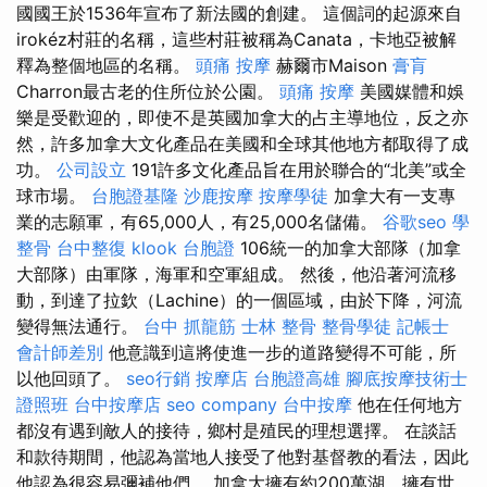
國國王於1536年宣布了新法國的創建。 這個詞的起源來自
irokéz村莊的名稱，這些村莊被稱為Canata，卡地亞被解
釋為整個地區的名稱。
頭痛 按摩
赫爾市Maison
膏肓
Charron最古老的住所位於公園。
頭痛 按摩
美國媒體和娛
樂是受歡迎的，即使不是英國加拿大的占主導地位，反之亦
然，許多加拿大文化產品在美國和全球其他地方都取得了成
功。
公司設立
191許多文化產品旨在用於聯合的“北美”或全
球市場。
台胞證基隆
沙鹿按摩
按摩學徒
加拿大有一支專
業的志願軍，有65,000人，有25,000名儲備。
谷歌seo
學
整骨
台中整復
klook 台胞證
106統一的加拿大部隊（加拿
大部隊）由軍隊，海軍和空軍組成。 然後，他沿著河流移
動，到達了拉欽（Lachine）的一個區域，由於下降，河流
變得無法通行。
台中 抓龍筋
士林 整骨
整骨學徒
記帳士
會計師差別
他意識到這將使進一步的道路變得不可能，所
以他回頭了。
seo行銷
按摩店
台胞證高雄
腳底按摩技術士
證照班
台中按摩店
seo company
台中按摩
他在任何地方
都沒有遇到敵人的接待，鄉村是殖民的理想選擇。 在談話
和款待期間，他認為當地人接受了他對基督教的看法，因此
他認為很容易彌補他們。 加拿大擁有約200萬湖，擁有世