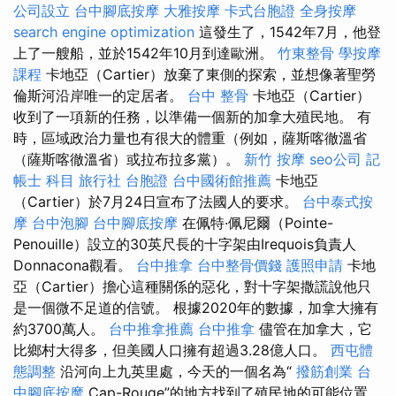
公司設立
台中腳底按摩
大雅按摩
卡式台胞證
全身按摩
search engine optimization
這發生了，1542年7月，他登
上了一艘船，並於1542年10月到達歐洲。
竹東整骨
學按摩
課程
卡地亞（Cartier）放棄了東側的探索，並想像著聖勞
倫斯河沿岸唯一的定居者。
台中 整骨
卡地亞（Cartier）
收到了一項新的任務，以準備一個新的加拿大殖民地。 有
時，區域政治力量也有很大的體重（例如，薩斯喀徹溫省
（薩斯喀徹溫省）或拉布拉多黨）。
新竹 按摩
seo公司
記
帳士 科目
旅行社 台胞證
台中國術館推薦
卡地亞
（Cartier）於7月24日宣布了法國人的要求。
台中泰式按
摩
台中泡腳
台中腳底按摩
在佩特·佩尼爾（Pointe-
Penouille）設立的30英尺長的十字架由Irequois負責人
Donnacona觀看。
台中推拿
台中整骨價錢
護照申請
卡地
亞（Cartier）擔心這種關係的惡化，對十字架撒謊說他只
是一個微不足道的信號。 根據2020年的數據，加拿大擁有
約3700萬人。
台中推拿推薦
台中推拿
儘管在加拿大，它
比鄉村大得多，但美國人口擁有超過3.28億人口。
西屯體
態調整
沿河向上九英里處，今天的一個名為“
撥筋創業
台
中腳底按摩
Cap-Rouge”的地方找到了殖民地的可能位置。