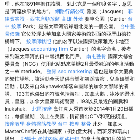
理，他在1891年擔任該國。 魁北克是一個印度名字，意思
是“河流狹窄的地方”。
網路行銷公司
雅克（Jacques）
菲
律賓簽證
-
西屯肩頸放鬆
高雄 外燴
賽車公園（Cartier
台
中 按摩
Park）是渥太華河沿岸魁北克的一個公園。
台中整
骨價錢
它位於渥太華加拿大國家美術館對面的亞歷山德拉
橋腳下。
按摩師執照
他的名字以法國探險家雅克·卡地亞
（Jacques
accounting firm
Cartier）的名字命名，後者
來到渥太華河的口中尋找西北門戶。
南屯整骨
國家大都會
委員會（NCC）使用此站點來舉辦2月最受歡迎的年度活動
之一Winterlude。
整骨
seo marketing
這也是加拿大慶典
的繁忙場地，該活動全天提供音樂和舞蹈表演，兒童娛樂和
活動，以及來自Skyhawks降落傘團隊的加拿大部隊的演
講。 193其他傑出的符號包括海狸，加拿大鵝，冰冷的潛水
員，皇冠，加拿大皇家馬術警察，193以及最近的圖騰和
Inukshuk。
北區按摩
烹飪真人秀首次於2014年1月20日播
出，每個星期二晚上在美國，情節播出CTV和烹飪頻道。
按摩教學
身體撥筋教學
台中 按摩 整骨
此外，加拿大
MasterChef將在其他國家（例如意大利，西班牙和瑞典）
播出。
記帳士 考試內容
網路行銷
加拿大每年10月的第二