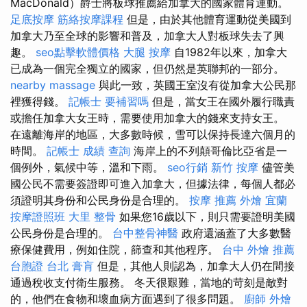
MacDonald）爵士將板球推薦給加拿大的國家體育運動。
足底按摩
筋絡按摩課程
但是，由於其他體育運動從美國到
加拿大乃至全球的影響和普及，加拿大人對板球失去了興
趣。
seo點擊軟體價格
大腿 按摩
自1982年以來，加拿大
已成為一個完全獨立的國家，但仍然是英聯邦的一部分。
nearby massage
與此一致，英國王室沒有從加拿大公民那
裡獲得錢。
記帳士 要補習嗎
但是，當女王在國外履行職責
或擔任加拿大女王時，需要使用加拿大的錢來支持女王。
在遠離海岸的地區，大多數時候，雪可以保持長達六個月的
時間。
記帳士 成績 查詢
海岸上的不列顛哥倫比亞省是一
個例外，氣候中等，溫和下雨。
seo行銷
新竹 按摩
儘管美
國公民不需要簽證即可進入加拿大，但據法律，每個人都必
須證明其身份和公民身份是合理的。
按摩 推薦
外燴 宜蘭
按摩證照班
大里 整骨
如果您16歲以下，則只需要證明美國
公民身份是合理的。
台中整骨神醫
政府還涵蓋了大多數醫
療保健費用，例如住院，篩查和其他程序。
台中 外燴 推薦
台胞證 台北
膏肓
但是，其他人則認為，加拿大人仍在間接
通過稅收支付衛生服務。 冬天很艱難，當地的苛刻是敵對
的，他們在食物和壞血病方面遇到了很多問題。
廚師 外燴