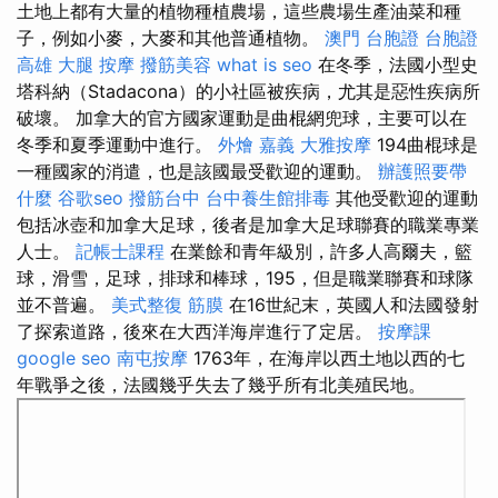
土地上都有大量的植物種植農場，這些農場生產油菜和種
子，例如小麥，大麥和其他普通植物。
澳門 台胞證
台胞證
高雄
大腿 按摩
撥筋美容
what is seo
在冬季，法國小型史
塔科納（Stadacona）的小社區被疾病，尤其是惡性疾病所
破壞。 加拿大的官方國家運動是曲棍網兜球，主要可以在
冬季和夏季運動中進行。
外燴 嘉義
大雅按摩
194曲棍球是
一種國家的消遣，也是該國最受歡迎的運動。
辦護照要帶
什麼
谷歌seo
撥筋台中
台中養生館排毒
其他受歡迎的運動
包括冰壺和加拿大足球，後者是加拿大足球聯賽的職業專業
人士。
記帳士課程
在業餘和青年級別，許多人高爾夫，籃
球，滑雪，足球，排球和棒球，195，但是職業聯賽和球隊
並不普遍。
美式整復 筋膜
在16世紀末，英國人和法國發射
了探索道路，後來在大西洋海岸進行了定居。
按摩課
google seo
南屯按摩
1763年，在海岸以西土地以西的七
年戰爭之後，法國幾乎失去了幾乎所有北美殖民地。