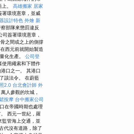
語上。
高雄搬家
居家
司簽署環境憲章，並威
器設計特色
外燴
新
警察部隊來懲罰違反
運公司簽署環境憲章，
龍骨之間或之上的側撐
在西元前就開始製造
大量化生產。
公司登
樣使用繩索和下體作
港口之一。 其港口
五宣布了該法令。 在蔚藍
照2.0
台北會計師
外
萬人參觀的坎城，
放鬆按摩
台中搬家公司
港口在帝國時期也處理
。 西元一世紀，羅
來監管海上交通，並
古代沒有道路，除了