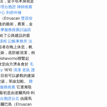
法，金字塔本身就是
辦理台胞證
律師推薦
中心
到府外燴
truscan
豐原按
先進的藝術，農業，金
按摩服務推薦討論區
給了公路建設的竅
業課程
記帳事務所
法
船者在晚上休息，帆
乾燥，底部被清潔，例
ishavorno聯繫起
教堂由方濟各會於
毛
cy
1610
清潔
老鼠
護
目前可以參觀的建築
建築，單線划船。
辦
復服務推薦
它逐漸取
最初是由達爾馬特·利
台胞證台北
由羅馬
巴島（Etruscan