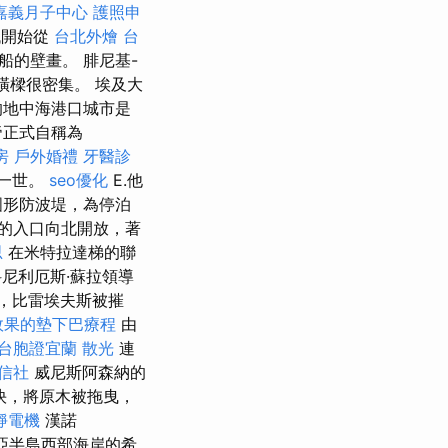
嘉義月子中心
護照申
代開始從
台北外燴
台
的壁畫。 腓尼基-
橫樑很密集。 埃及大
的地中海港口城市是
帝正式自稱為
房
戶外婚禮
牙醫診
希律一世。
seo優化
E.他
圓形防波堤，為停泊
的入口向北開放，著
思
在米特拉達梯的聯
尼利厄斯·蘇拉領導
，比雷埃夫斯被摧
效果的墊下巴療程
由
台胞證宜蘭
散光
連
信社
威尼斯阿森納的
快，將原木被拖曳，
靜電機
漢諾
利亞半島西部海岸的希