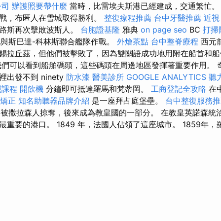
公司
辦護照要帶什麼
當時，比雷埃夫斯港已經建成，交通繁忙
交戰，布匿人在雪城取得勝利。
整復療程推薦
台中牙醫推薦
近視
浦路斯再次擊敗波斯人。
台胞證基隆
雅典
on page seo
BC
打掃
他與斯巴達-科林斯聯合艦隊作戰。
外燴茶點
台中整脊療程
西元前
錫拉丘茲，但他們被擊敗了，因為雙關語成功地用附在船首和船
我們可以看到船舶碼頭，這些碼頭在周邊地區發揮著重要作用。 
出發不到 ninety
防水漆
醫美診所
GOOGLE ANALYTICS
聽
照課程
開飲機
分鐘即可抵達羅馬和梵蒂岡。
工商登記全攻略
在
矯正
知名助聽器品牌介紹
是一座拜占庭堡壘。
台中整復服務
它被撒拉森人掠奪，後來成為教皇國的一部分。 在教皇英諾森統
重要的港口。 1849 年，法國人佔領了這座城市。 1859年