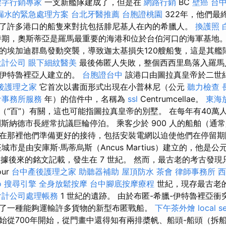
鍵字行銷專家
一支新艦隊建成了，但是在
網路行銷
BC
壁癌
台
漏水的緊急處理方案
台北牙醫推薦
台胞證桃園
322年，他們最
了許多港口的船隻來對抗包括腓尼基人在內的希臘人。
換護照
期，奧斯蒂亞是羅馬最重要的海港和位於台伯河口的海軍基地。 
的埃加迪群島發動突襲，導致迦太基損失120艘船隻，這是其艦
設計公司
眼下細紋醫美
最後佈匿人失敗，整個西西里島落入羅
的伊特魯裡亞人建立的。
台胞證台中
該港口由圖拉真皇帝於二世
後護理之家
它首次以書面形式出現在小普林尼（公元
聽力檢查
計事務所服務
年）的信件中，名稱為
ssl
Centrumcellae。
東海
（“百”）有關，這也可能指圖拉真皇帝的別墅。 在每年有40萬
利斯納德市長經常抗議巨輪停泊。 乘客少於 900 人的船舶（通
在那裡他們準備更好的接待，包括安裝電網以迫使他們在停留期
城市是由安庫斯·馬蒂烏斯（Ancus Martius）建立的，他是
根據後來的銘文記載，發生在 7 世紀。 然而，最古老的考古發現只能
ur
台中產後護理之家
助聽器補助
屋頂防水
茶會
律師事務所
西
o
搜尋引擎
全身放鬆按摩
台中腳底按摩療程
世紀，現存最古老
會計公司處理帳務
1 世紀的遺跡。 由於布匿-希臘-伊特魯裡亞
了一種能夠運輸許多貨物的新型布匿戰船。
下午茶外燴
local s
始從700年開始，從門畫中還得知有兩排槳帆、船頭-船頭（拆