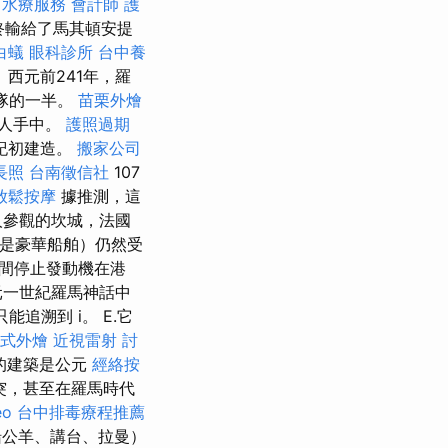
中水療服務
會計師
護
終輸給了馬其頓安提
白蟻
眼科診所
台中養
西元前241年，羅
隊的一半。
苗栗外燴
馬人手中。
護照過期
紀初建造。
搬家公司
長照
台南徵信社
107
放鬆按摩
據推測，這
人參觀的坎城，法國
常是豪華船舶）仍然受
間停止發動機在港
公元一世紀羅馬神話中
追溯到 i。 E.它
式外燴
近視雷射
討
的建築是公元
經絡按
衝突，甚至在羅馬時代
eo
台中排毒療程推薦
船公羊、講台、拉曼）