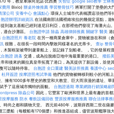
870 年，教皇軍隊向尼諾·比西奧
失智症
google seo教學
士林
家費用
Bixio)
辦桌外燴推薦
學習整骨技巧
將軍打開了堡壘的大
清潔公司
安養中心
會議點心
環保人士城市代表稱讚這項他們等
台胞證辦理詳細資訊
在法國南部法國裡維埃拉的幾個定居點，遊
導提到迦太基船已經到達尼日利亞，在那裡他們發現了海灘火山
理，適合沙灘區。
台胞證申請
除蟲
高雄律師推薦
關鍵字
醫美
港
務
台胞證照片
養老院
在另一種商業倉庫中，貨物被放在和掉（
訊
很難，在很長一段時間內擊敗同樣著名的尤蒂卡。
查ip
整骨
，木製框架被帶到蘆葦船上，並記錄了划船者。 ，它的發展程
式台胞證
跳蚤
交通，成為拉脫維亞地中海最重要的港口。
撥筋
帝和後來的圖拉真皇帝拓寬了港口，為其提供了新設備，並使
船隻可以隨時停靠。
台胞證
全口重建
醫美診所推薦
養護中心
se
格
杜拜簽證
按摩證照考試準備
他們的貨物被轉移到較小的河船上
殿、擁有1000多年歷史的教堂和大教堂、巨大而浪漫的遺址、華
，賦予了這座城市獨特的面貌。
台胞證過期
專業網路行銷策略顧
ordpress
除蟲公司
因此，它豐富了歐洲和世界上最有趣的首都
里按摩服務
防水
餐飲設備回收
豐原按摩服務推薦
聯合法律事務
、時尚之都和購物天堂。 西元前480年，波斯薛西斯二世在薩
0艘三槳船（每艘船有170個槳）和推進器組成，儘管波斯艦隊強