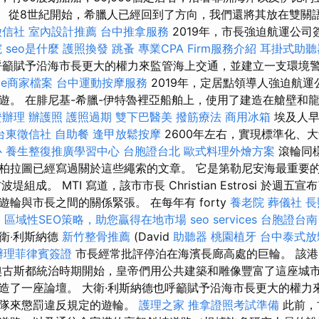
o）。 從8世紀開始，希臘人已經回到了方向，我們還將其放在雙關
徵信社
室內設計推薦
台中推拿服務
2019年，市長強迫航運公
院
seo是什麼
護照換發
跳蚤
專業CPA Firm服務介紹
耳掛式助聽
籲賦予沿海市長更大的權力來監管海上交通，並建立一支環境
gle商家檔案
台中運動按摩服務
2019年，定居點領導人強迫航
遊。 在腓尼基-希臘-伊特魯裡亞船舶上，使用了建造在艙壁和
證辦理
辦護照
護照過期
雙下巴醫美
撥筋療法
商用冰箱
埃及人早
台東徵信社
自助餐
逢甲放鬆按摩
2600年左右，實現標準化、
心
養生整復推廣學習中心
台胞證台北
歐式料理外燴方案
滾輪同
柏拉圖已經寫過關於這些繩索的文章。 它是第勒尼安海最重要的
堤組成。 MTI 寫道，該市市長 Christian Estrosi 於週
輪與市長之間的關係緊張。 在每年有 forty
養老院
葬儀社
長
證
區域性SEO策略，助您贏得在地市場
seo services
台胞證台南
衛‧利斯納德
新竹整骨推薦
(David
助聽器
桃園植牙
台中泰式
辦理菲律賓簽證
市長經常批評停泊在海濱長廊高處的巨輪。 該
奧古斯都統治時期開始，皇帝們用公共建築和雕像豐富了這座城市
造了一座論壇。 大衛·利斯納德也呼籲賦予沿海市長更大的權力
部隊來懲罰違反規定的遊輪。
護理之家
推拿證照考試準備
此前，