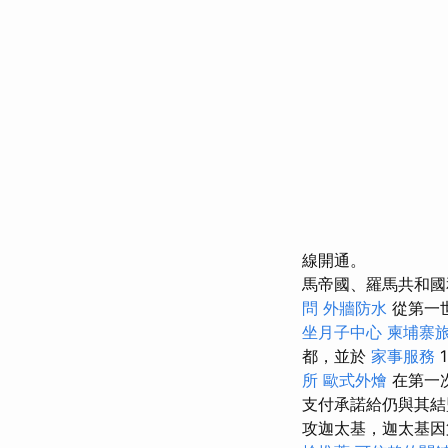
線開通。
馬帝國、羅馬共和國
問
外牆防水
從第一
坐月子中心
柬埔寨
都，並於
家事服務
1
所
歐式外燴
在第一
支付承諾給仍與其結
攻迦太基，迦太基因