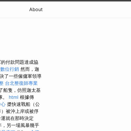
About
軍的付款問題達成協
數位行銷
然而，迦
決了一些僱傭軍領導
調整
台北整復師專業
造了船隻，仿照迦太基
隊。
html
根據傳
中心
槳快速戰船（公
）被沖上岸或被俘
命運就在那時決定
年，另一場風暴幾乎