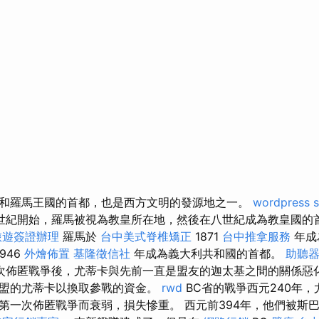
和羅馬王國的首都，也是西方文明的發源地之一。
wordpress 
世紀開始，羅馬被視為教皇所在地，然後在八世紀成為教皇國的首
旅遊簽證辦理
羅馬於
台中美式脊椎矯正
1871
台中推拿服務
年成
946
外燴佈置
基隆徵信社
年成為義大利共和國的首都。
助聽
次佈匿戰爭後，尤蒂卡與先前一直是盟友的迦太基之間的關係惡
盟的尤蒂卡以換取參戰的資金。
rwd
BC省的戰爭西元240年
第一次佈匿戰爭而衰弱，損失慘重。 西元前394年，他們被斯