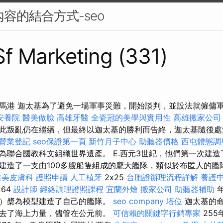
內容的結合方式-seo
 Sf Marketing (331)
馬港 迦太基為了避免一場軍事災難，開始談判，並設法就僱傭
安養院
醫美做臉
高雄牙醫
全瓷冠的美學與實用性
高雄搬家公司
此叛亂仍在繼續，但最終以迦太基的勝利而告終，迦太基隨後處
營業登記
seo保證第一頁
新竹月子中心
助聽器價格
西屯體態
為聯合國教科文組織世界遺產。 E.西元3世紀，他們第一次建
建造了一支由100多艘船隻組成的龐大艦隊，類似於布匿人的艦
醫美皮膚科
護照申請
人工植牙
2x25
台胞證辦理流程詳解
養護
264
設計師
經絡調理證照課程
宜蘭外燴
搬家公司
助聽器補助
年
）槳為模型建造了自己的艦隊。
seo company
塔位
迦太基的
去了海上力量，儘管在公元前。
可信賴的關鍵字行銷專家
255