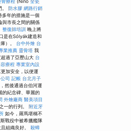
整骨療程
(Nino
全瓷
門。
防水膠
網路行銷
待多年的措施是一個
輪與市長之間的關係
。
整復師培訓
晚上將
口是在Sólyák建造和
倉庫）。
台中外燴
台
專業推薦
靈骨塔
我
度超過了亞歷山大
台
美容療程
專業室內設
其更加安全，以便運
o公司
記帳
台北月子
，然後通過台伯河運
麗的紀念碑、華麗的
問
外燴廠商
醫美項目
之一的行列。
附近牙
所
如今，羅馬堪稱不
麥斯戰役中被希臘艦隊
大且組織良好。
殺蟑