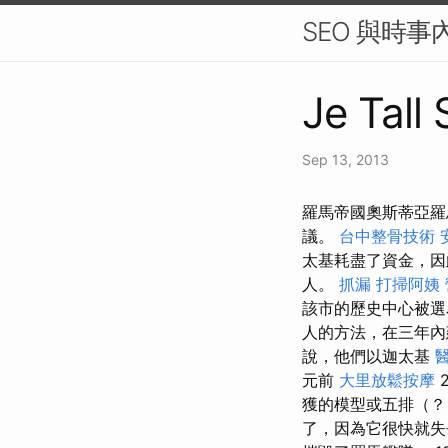
SEO 與時事
Je Tall
Sep 13, 2013
羅馬帝國奧斯蒂亞羅
議。
台中整骨技術
太基耗盡了資金，因
人。
抓漏
打掃阿姨
該市的歷史中心被選
人的方法，在三年內
說，他們以迦太基
元前
大里放鬆按摩
獲的模型或五排（？
了，因為它很快就失