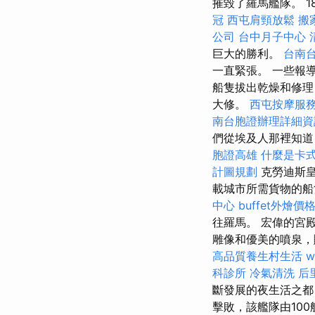
摧毀了羅馬艦隊。 1
冠
西屯肩頸放鬆
搬
公司
台中月子中心
巨大的勝利。
台南
一直緊張。 一些報
船隻拔出乾燥和修
大修。
西屯按摩服
南台胞證辦理詳細資
們從埃及人那裡知道
胞證高雄
什麼是卡
計圖規劃
克勞迪斯皇
載城市所需貨物的
中心
buffet外燴價
往羅馬。 宏偉的宮
雕像和優美的噴泉
高品質養生村生活
w
科診所
冷氣清洗
后
斷發展的夜生活之都
擊敗，該艦隊由10