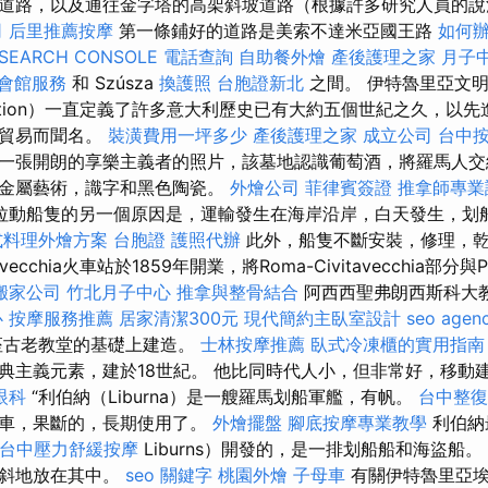
道路，以及通往金字塔的高架斜坡道路（根據許多研究人員的說
司
后里推薦按摩
第一條鋪好的道路是美索不達米亞國王路
如何
SEARCH CONSOLE
電話查詢
自助餐外燴
產後護理之家 月子
會館服務
和 Szúsza
換護照
台胞證新北
之間。 伊特魯里亞文明（E
rization）一直定義了許多意大利歷史已有大約五個世紀之久，以
和貿易而聞名。
裝潢費用一坪多少
產後護理之家
成立公司
台中
一張開朗的享樂主義者的照片，該墓地認識葡萄酒，將羅馬人交
了金屬藝術，識字和黑色陶瓷。
外燴公司
菲律賓簽證
推拿師專
拉動船隻的另一個原因是，運輸發生在海岸沿岸，白天發生，划
式料理外燴方案
台胞證
護照代辦
此外，船隻不斷安裝，修理，
vecchia火車站於1859年開業，將Roma-Civitavecchia部分與P
搬家公司
竹北月子中心
推拿與整骨結合
阿西西聖弗朗西斯科大
心
按摩服務推薦
居家清潔300元
現代簡約主臥室設計
seo agen
座古老教堂的基礎上建造。
士林按摩推薦
臥式冷凍櫃的實用指南
典主義元素，建於18世紀。 他比同時代人小，但非常好，移動
眼科
“利伯納（Liburna）是一艘羅馬划船軍艦，有帆。
台中整
火車，果斷的，長期使用了。
外燴擺盤
腳底按摩專業教學
利伯納
台中壓力舒緩按摩
Liburns）開發的，是一排划船船和海盜船。
傾斜地放在其中。
seo 關鍵字
桃園外燴
子母車
有關伊特魯里亞埃爾