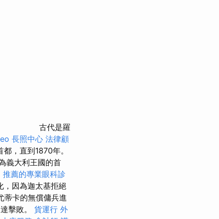
古代是羅
seo
長照中心
法律顧
都，直到1870年。
為義大利王國的首
器
推薦的專業眼科診
化，因為迦太基拒絕
，尤蒂卡的無償傭兵進
巴達擊敗。
貨運行
外