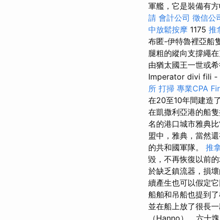
軍艦，它是裝備有方
請
會計公司
徵信公
中放鬆按摩
1175
推
布匿-伊特魯裡亞船
腿粗的縱向支撐繩在
由猶太國王一世或希
Imperator divi fi
所
打掃
專業CPA F
在20至10年間建
在凱撒利亞港的船
名的港口城市雅典比
盟中，雅典，當然還
的共和國軍隊。
推
毀，不再恢復以前的
於缺乏鎮流器，損
續產生也可以假定
船舶和吊船也提到
並在船上放了很長一
（Hanno），六十