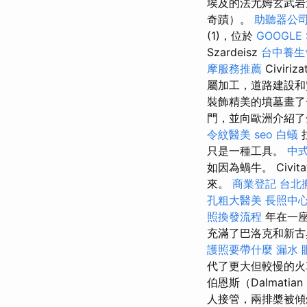
埃及的法尤姆玄武岩
奇蹟）。
助聽器公
(1)，位於
GOOGLE 
Szardeisz
台中養生
摩服務推薦
Civi
屬加工，道路建設
裝飾精美的墳墓畫了
門，並向歐洲介紹
令紋醫美
seo
白蟻
只是一種工具。
中
如因為蝸牛。 Civita
來。
商業登記
台北
孔粗大醫美
長照中
照換發流程
年在一
充滿了巴洛克和新古
護照要帶什麼
漏水
代了更大但較慢的
伯恩斯（Dalmatian
人接管，兩排槳被