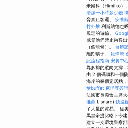
米爾科（Himilk
清潔一小時多少錢
脅禁止客運。
安養
竹外燴
利斯納德也呼
規定的遊輪。
Goo
威脅他們禁止乘客出
（假龍骨）。
台胞
雕刻轎子。
殺蟑螂
記流程指南
安養中
為多排的縱向支撐，
由 2 個碼頭和一個防波
海岸的幾個定居點，遊
燴buffet
柬埔寨簽
法國市長協會主席大
推薦
Lisnard)
快速
了大量的貿易。 從
馬皇帝提比略下令建
建立一支環境警察