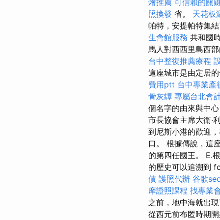
燴推薦
可信賴的關
照換發
省。
天花板
帕特，安提帕特集結
生會館服務
共和國時
馬人對西西里島西部
台中整復推薦療程
這座城市是由定居
費用ptt
台中專業產
骨灰罈
專屬台北會
個名字的由來與中心
市長協會主席大衛·
到尼斯小港的歡迎，
口。 根據傳說，這座
的第四任國王。 E.
的歷史可以追溯到 fo
債
護照代辦
谷歌se
摩證照課程
找專業
之前，地中海就出現
從西元前布匿時期開