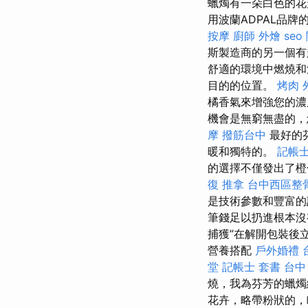
蠟燭有一朵白色的花
用波蘭ADPAL品
按摩
廚師 外燴
seo
斯製造商的另一個
舒適的環境中燃燒和
目的的位置。
烤肉 
橘香氣來增強您的濃
機會是無窮無盡的，
摩
撥筋台中
最好的芬
暖和獨特的。
記帳士
的選擇不僅發出了橙
復
推拿
台中西區整
是技術參數和豐富的
筆錢足以扔進根本沒
捕獲”在解開包裝後
營養搭配
戶外婚禮
堂
記帳士 套書
台中
燒，我為芬芳的蠟燭編
花卉，略帶粉狀的，