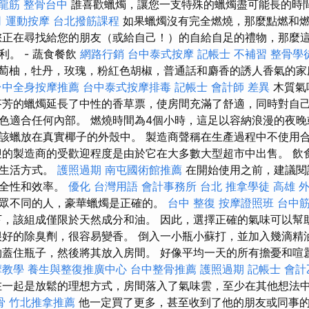
抓龍筋
整骨台中
誰喜歡蠟燭，讓您一支特殊的蠟燭盡可能長的時
司
運動按摩
台北撥筋課程
如果蠟燭沒有完全燃燒，那麼點燃和
您正在尋找給您的朋友（或給自己！）的自給自足的禮物，那麼
。 - 蔬食餐飲
網路行銷
台中泰式按摩
記帳士 不補習
整骨學
萄柚，牡丹，玫瑰，粉紅色胡椒，普通話和麝香的誘人香氣的家
台中全身按摩推薦
台中泰式按摩排毒
記帳士 會計師 差異
木質氣
芬芳的蠟燭延長了中性的香草票，使房間充滿了舒適，同時對自己
色適合任何內部。 燃燒時間為4個小時，這足以容納浪漫的夜
該蠟放在真實椰子的外殼中。 製造商聲稱在生產過程中不使用
迎的製造商的受歡迎程度是由於它在大多數大型超市中出售。 飲
的生活方式。
護照過期
南屯國術館推薦
在開始使用之前，建議閱
安全性和效率。
優化 台灣用語
會計事務所 台北
推拿學徒
高雄 
眾不同的人，豪華蠟燭是正確的。
台中 整復
按摩證照班
台中
，該組成僅限於天然成分和油。 因此，選擇正確的氣味可以幫
很好的除臭劑，很容易變香。 倒入一小瓶小蘇打，並加入幾滴精
物蓋住瓶子，然後將其放入房間。 好像平均一天的所有擔憂和喧
摩教學
養生與整復推廣中心
台中整骨推薦
護照過期
記帳士 會計
一起是放鬆的理想方式，房間落入了氣味雲，至少在其他想法
骨
竹北推拿推薦
他一定買了更多，甚至收到了他的朋友或同事的