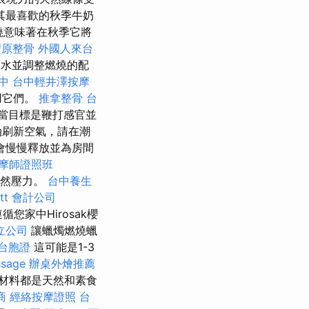
其最喜歡的秋季牛奶
燒意味著在秋季它將
豐原整骨
外國人來台
倒水並調整燃燒的配
中
台中輕井澤按摩
用它們。
推拿整骨
台
當目標是鞭打感官並
油刷新空氣，請在潮
會慢慢釋放並為房間
摩師證照班
自然壓力。
台中養生
t
會計公司
循您家中Hirosak櫻
立公司
讓蠟燭燃燒蠟
 台胞證
這可能是1-3
sage
辦桌外燴推薦
材料都是天然和素食
商
經絡按摩證照
台