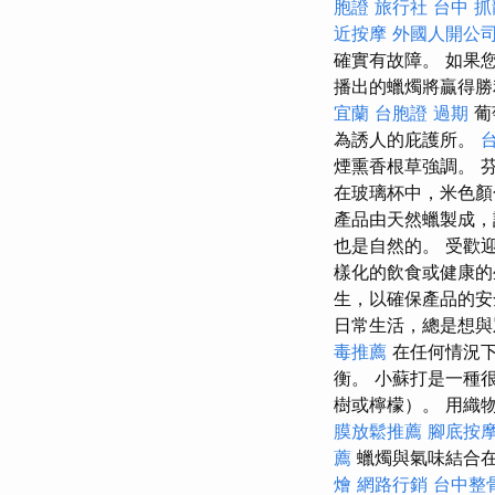
胞證 旅行社
台中 
近按摩
外國人開公
確實有故障。 如果
播出的蠟燭將贏得勝利
宜蘭
台胞證 過期
葡
為誘人的庇護所。
煙熏香根草強調。 
在玻璃杯中，米色顏
產品由天然蠟製成，
也是自然的。 受歡
樣化的飲食或健康
生，以確保產品的
日常生活，總是想與
毒推薦
在任何情況下
衡。 小蘇打是一種
樹或檸檬）。 用織
膜放鬆推薦
腳底按
薦
蠟燭與氣味結合在
燴
網路行銷
台中整