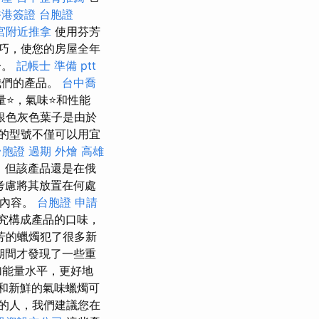
香港簽證 台胞證
宮附近推拿
使用芬芳
技巧，使您的房屋全年
一。
記帳士 準備 ptt
我們的產品。
台中喬
量⭐，氣味⭐和性能
銀色灰色葉子是由於
的型號不僅可以用宜
台胞證 過期
外燴 高雄
，但該產品還是在俄
考慮將其放置在何處
的內容。
台胞證 申請
究構成產品的口味，
芳的蠟燭犯了很多新
期間才發現了一些重
加能量水平，更好地
和新鮮的氣味蠟燭可
的人，我們建議您在