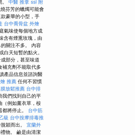
間。
中醫 推拿
ssl
附
燃燒芬芳的蠟燭可能會
這款豪華的小型，手
徒
台中喬骨盆
外燴
庭氣味使每個地方成
味含有煙熏玫瑰，由
的關注不多。 內容
晚或白天短暫的點火。
合成部分，甚至味道
食補充劑不能取代多
讀產品信息並諮詢醫
外燴 推薦
任何不習慣
筋膜放鬆推薦
台中排
助我們找到自己的平
油（例如薰衣草，桉
囂都將停止。
台中筋
乙級
台中按摩排毒推
中脫穎而出。
宜蘭外
禮物。 鹼是由清潔