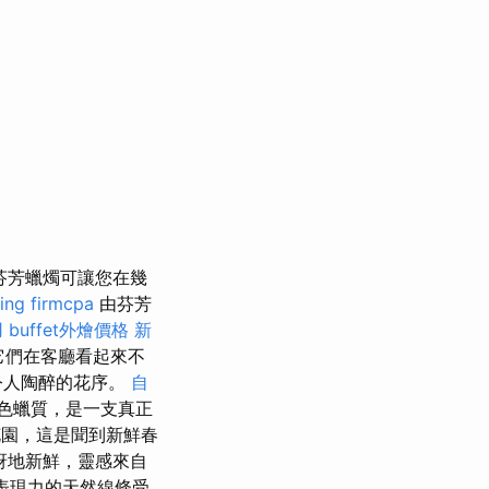
芬芳蠟燭可讓您在幾
ing firmcpa
由芬芳
用
buffet外燴價格
新
它們在客廳看起來不
令人陶醉的花序。
自
的無色蠟質，是一支真正
園，這是聞到新鮮春
訝地新鮮，靈感來自
其表現力的天然線條受