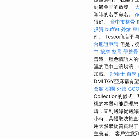
到鬱金香的啟發。
咖啡的名字命名。
g
很好。
台中市整骨
投資
buffet 外燴
東
件。 Tesco商店
台胞證申請
但是，從
中 按摩 整骨
學整骨
營造一種色情誘人的
濕的毛巾上滴幾滴
加載。
記帳士 自學 p
DMLTGY亞麻霧
會館
桃園 外燴
GOO
Collection
桃的本質可能是理想
燭，直到邊緣從邊
小時，具體取決於
用天然礦物質實現
主義者。 客戶注意