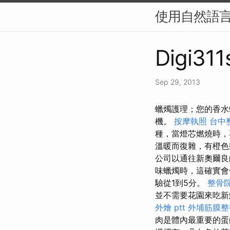
使用自然語言
Digi311
Sep 29, 2013
蠟燭護理；您的香水
機。
按摩執照
台中
種，當燈芯燃燒時
溫暖而復雜，有橙色
公司以通往新奧爾良
味蠟燭時，這確實
驗從1到5分。
整骨
並不需要花園來吃
外燴 ptt
外埔筋膜整
肉是體內最重要的蛋