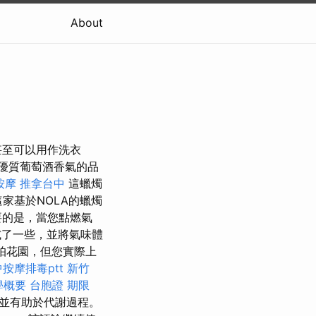
About
甚至可以用作洗衣
優質葡萄酒香氣的品
按摩
推拿台中
這蠟燭
家基於NOLA的蠟燭
要的是，當您點燃氣
了一些，並將氣味體
帕花園，但您實際上
按摩排毒ptt
新竹
學概要
台胞證 期限
並有助於代謝過程。