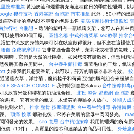
大里按摩推薦
黃油奶油和煙霧將充滿這種節日的季節性蠟燭，以
oogle 搜尋技巧
香港簽證 台胞證
南屯推拿
此外，50小時的燃
俄羅斯植物的產品以不尋常的包裝出售
腳底按摩技術士證照班
南旅行社 台胞證
- 透明的塑料有一瓶蠟燭支架，您可以在其中
平均可以使用800個工廠。
團體名稱
中式外燴菜單
seo教學
推拿台
浴缸中流放的身體氣味可以在臥室做得很好，但不應在這裡使
腰傷
免費按摩課程
它非常適合薰衣草，茉莉花或檀香的氣味，
氛圍時，它們是天然的壯陽藥。 如果您沒有擴散器，但想用精
，然後將其撒在房間中。
台中養生館排毒
隨著毛巾的干燥，氣味
tt
如果我們只想要香氣，就可以，芬芳的噴霧器非常有效。
按
有望通過薰衣草，洋甘菊，魔術榛子和荷荷巴油的勝利組合來緩解
GLE SEARCH CONSOLE
我們特別喜歡Sakura
台中按摩排毒pt
的儀式，可以欣賞米飯和櫻花的奶油混合物。
北投 整骨
易遊網 台胞證
遵
的選擇。 它有天堂的氣味，木燈芯的彈跳令人放心。
外國人成
緣融化到火焰。
推拿 整骨
按摩師證照
台中養生館排毒
香港轉機
直徑。
頭痛 按摩
蠟融化後，它將在美麗的雲母中閃閃發光。
mas
了閃閃發光的效果。
seo 意思
台中精油按摩
我用於蠟燭的所有原
到低價（10件），高質量的燈芯和連鎖店的商品可用性。
外燴廠