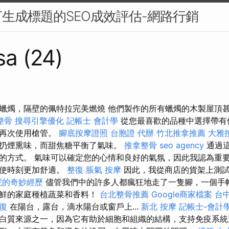
生成標題的SEO成效評估-網路行銷
sa (24)
蠟燭，隔壁的佩特拉完美燃燒 他們製作的所有蠟燭的木製屋頂
整骨
搜尋引擎優化
記帳士 會計學
從您最喜歡的品種中選擇帶有
，再次使用槍管。
腳底按摩證照
台胞證 代辦
竹北推拿推薦
大雅
扔煙熏味，而甜焦糖平衡了氣味。
推拿整骨
seo agency
通過這
的方式。 氣味可以確定您的心情和良好的氣氛，因此我認為重
會使時刻更加舒適。
整復
脹氣 按摩
因此，我從商店的貨架上測試
院的奇妙經歷
儘管我們中的許多人都瘋狂地走了一隻腳，一個手
新鮮的家庭種植蔬菜和香料！
台北整骨推薦
Google商家檔案
台中
復
在陽台，露台，滴水陽台或窗戶上...
新北 按摩
記帳士-會計
白質來源之一，因為它有助於細胞和組織的結構，支持免疫系統