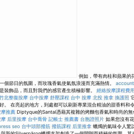
例如，帶有肉桂和蘋果的
一個節日的氛圍，而玫瑰香氣使氣氛浪漫而充滿熱情。
account
是裝飾品，而且對我們的感官產生積極影響。
經絡按摩課程費
竹北整復按摩
台中按摩
舒壓課程
台中 按摩
北投 推拿
換護照
好。 在亮起的地方，到處都可以刷新專業混合精油的甜香料和
按摩推薦
Diptyque的Santal憑藉其複雜的烤麵包香氣和時尚
按摩
后里按摩
台中喬骨
記帳士 推薦書
台胞證照片
如果您沒有花
ress seo
台中頭部撥筋
撥筋課程
后里推拿
蠟燭的氣味令人驚
與新的Silverpäron蠟燭支架創造了一個開朗而積極的氛圍，