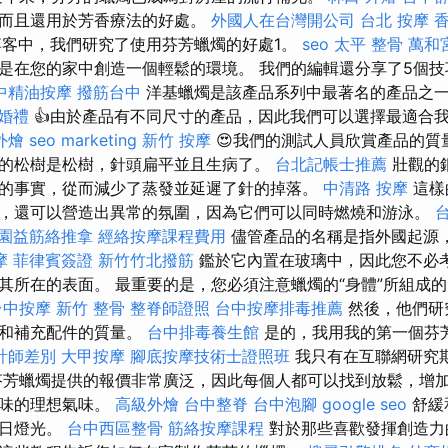
，而且還用於芳香療法的好處。
外國人在台灣開公司
台北 按摩
客中，我們研究了使用芬芳蠟燭的好處1。
seo
太平 整骨
萬和
是在您的家中創造一個輕鬆的環境。 我們的編輯還分享了5個
中精油按摩
撥筋台中
洋基蠟燭是該產品系列中最著名的產品之
婚禮
👍由於產品有不同尺寸的產品，因此我們可以選擇最適合
外燴
seo marketing
新竹 按摩
😍我們的測試人員欣賞產品的質
殊的松樹是松樹，針頭扁平並且生病了。
台北記帳士推薦
壯觀的
的事實，從而減少了蒸發並延遲了針的掉落。
中清路 按摩
這樣
，還可以營造出異常的氛圍，因為它們可以同時燃燒和游泳。
園益筋絡推拿
經絡按摩課程費用
儘管產品的名稱是指外國起源
摩
菲律賓簽證
新竹竹北撥筋
鑑於它內置在玻璃中，因此您不必
其所在的表面。 最重要的是，您必須注意蠟燭的“身體”所組成
台中按摩
新竹 整骨
整脊師證照
台中按摩排毒推薦
然後，他們研
裝和補充配件的質量。
台中排毒養生館
是的，我用我的第一個芬
計師差別
大甲按摩
腳底按摩技術士證照班
我只有在互聯網研究
芬芳蠟燭提供的報價非常廣泛，因此每個人都可以找到放鬆，增
氣味的理想氣味。
高級外燴
台中整脊
台中泡腳
google seo
舒緩
節日燈光。
台中西區整骨
筋絡按摩課程
對於那些喜歡發揮創造力