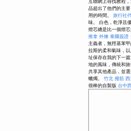
互聯網上尋找教程，
品超出了他們的主要
用的時間。
旅行社
味。 白色，乾淨且優
燈芯總是比一個燈芯
推拿
外燴
泰國簽證
主義者，無羥基苯甲
拉斯的柔和氣味，
址保存在我的下一篇文
地的風味，傳統和
共享其他產品，並
蠟燭。
竹北 撥筋
西
很棒的自製版
台中