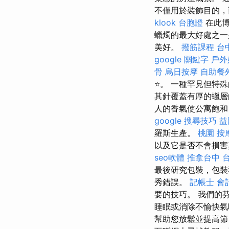
不僅用於裝飾目的
klook 台胞證
在此博
蠟燭的最大好處之一
美好。
撥筋課程
台
google 關鍵字
戶外
骨
烏日按摩
自助餐
⭐。 一種罕見但特
其針覆蓋有厚的蠟層
人的香氣使公寓飽和
google 搜尋技巧
益
羅斯生產。
桃園 按
以及它是否不會損害
seo軟體
推拿台中
最後研究包裝，包
秀錯誤。
記帳士 會
要的技巧。 我們的
睡眠或消除不愉快
幫助您放鬆並提高