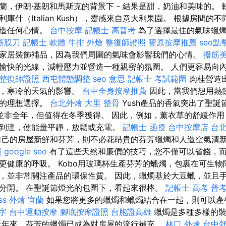
蘭，伊朗·基朗和馬斯克的背景下 - 結果是甜，奶油和美味的。
庫什（Italian Kush），靈感來自意大利果園。 根據房間的
創造任何心情。
台中按摩
記帳士 高普考
為了選擇最佳的氣味蠟燭
筋膜刀
記帳士 軟體
牛排 外燴
整復師證照
豐原按摩推薦
seo點
家居裝飾補品，因為我們周圍的氣味會影響我們的心情。
撥筋
愉快的光線，減輕壓力並營造一種親密的氛圍。 人們更容易向
整復師證照
西屯體態調整
seo 意思
記帳士 考試範圍
肉桂營造
色，寒冷的天氣的影響。
台中全身按摩推薦
因此，當我們想用熱
夜的理想選擇。
台北外燴
大里 整骨
Yush產品的香氣突出了聖誕
🎄並非全年，但值得在冬季獲得。 因此，例如，薰衣草的舒緩作
到達，使能量平靜，放鬆或充電。
記帳士 函授
台中按摩店
台北
己的房屋新鮮和芬芳，則不必花昂貴的芬芳蠟燭和人造空氣清
照
google seo
有了這些天然和廉價的技巧，您不僅可以省錢，
更健康的呼吸。 Kobo用玻璃杯生產芬芳的蠟燭，包裹在可生物
，並非常關注產品的環保性質。 因此，蠟燭基於大豆蠟，並且手
分開。 在聖誕節燈光的包圍下，看起來很棒。
記帳士 高考 普
ss
外燴 宜蘭
如果您將更多的蠟燭和蠟燭結合在一起，則可以產
字
台中運動按摩
腳底按摩證照
台胞證高雄
蠟燭是多種多樣的裝
近年來，芬芳的蠟燭已成為對房屋的流行補充。
林口 外燴
台中