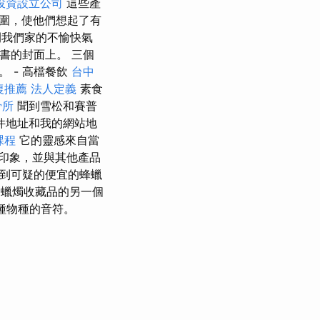
投資設立公司
這些產
圍，使他們想起了有
開我們家的不愉快氣
好書的封面上。 三個
 - 高檔餐飲
台中
復推薦
法人定義
素食
骨所
聞到雪松和賽普
件地址和我的網站地
課程
它的靈感來自當
印象，並與其他產品
到可疑的便宜的蜂蠟
蠟燭收藏品的另一個
種物種的音符。