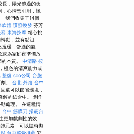
 較長，陽光越過的夜
不同，心情想引用，蠟
，我們收集了14個
擊軟體
護照換發
芬芳
美容
東海按摩
精心挑
內轉動，並有點沮
出溫暖，舒適的氣
飲或為家庭夜準備放
節的本質。
中清路 按
用，橙色的清爽能力或
 整復
seo公司
台胞
新劑。
台北 外燴
台中
而且還可以節省環境，
降解的紙盒中。 創作
動處理。 在這種情
考
台中 筋膜刀
撥筋台
生更加戲劇性的效
飾元素，可以隨時拋
舒壓
台中整骨推薦
它