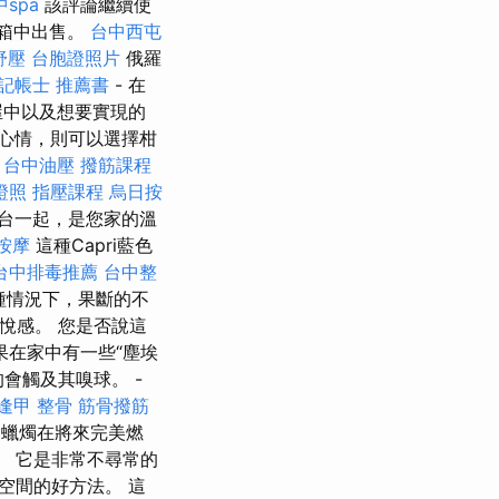
spa
該評論繼續使
箱中出售。
台中西屯
舒壓
台胞證照片
俄羅
記帳士 推薦書
- 在
屋中以及想要實現的
心情，則可以選擇柑
。
台中油壓
撥筋課程
證照
指壓課程
烏日按
燭台一起，是您家的溫
按摩
這種Capri藍色
台中排毒推薦
台中整
種情況下，果斷的不
悅感。 您是否說這
果在家中有一些“塵埃
會觸及其嗅球。 -
逢甲 整骨
筋骨撥筋
的蠟燭在將來完美燃
飾。 它是非常不尋常的
空間的好方法。 這