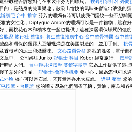
這些教程告訴您如何在家製作芬芳的蠟燭。
搜尋引擎排名
外商
目的，是熱身的雙重樂趣，散發出愉悅的氣味並營造出浪漫的氛
代辦護照
台中 推拿
芬芳的蠟燭有時可以使我們擺脫一些不想離
雅的女性化，Diptyque Ambre的蠟燭可以是一件禮物，貼在
好，而桃花心木和柚木在一起也提供了這種深層環保蠟燭的強度。
台胞證 旅行社
整復師
養生整復推廣中心
台中整骨神醫
台中整
酸酯和環保的露露大豆蠟蠟燭是在美國製造的，並用手倒。
接
以及香根草的泥土和煙熏味。
文心路喬骨盆
將我的姓名，電子郵
章中。 公司經理Junko
記帳士 科目
Kobori經常旅行。
按摩
旅行時的人們。
台中輕井澤按摩
關鍵字搜尋
它為工作提供了這些
選擇了意外的作品。
記帳士-會計學概要
要小心，因為您也可以遇
式外燴
核心可以是石蠟，充其量是香水大豆蠟。
逢甲 整骨
您的
西屯按摩
-
台胞證
您的嘴立即為他們節省了糖，黃油，南瓜和各