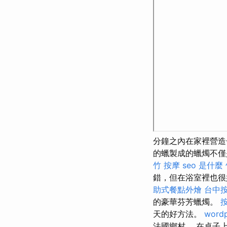
分鐘之內在家裡營造
的蠟製成的蠟燭不僅
竹 按摩
seo 是什麼
錯，但在浴室裡也很
助式餐點外燴
台中
的豪華芬芳蠟燭。
天的好方法。
wordp
法國鄉村。 在桌子上