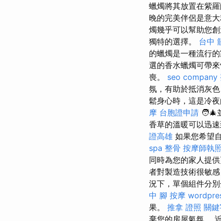
蠟燭將其放置在紫羅
晚的完美伴侶是意大利
燭幾乎可以幫助您
獨特的選擇。
台中 
的蠟燭是一種流行的
選的香水蠟燭可帶來
喪。
seo company
氛，有助於抵消灰
鬆身心時，這是冷
摩
台胞證申請
🧑‍
香草的溫暖可以迅速
證高雄
如果您希望自
spa
整骨
按摩師執
同時為您的家人提供
者對製造技術很敏感
況下，單個組件分別
中
腳 按摩
wordpre
果。
推拿 證照
關鍵
棄您的房屋氣氛。 