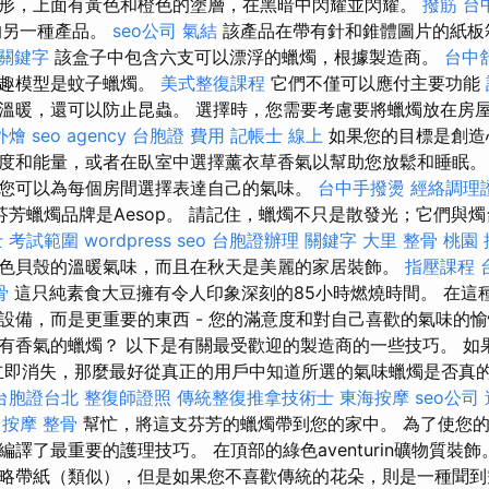
形，上面有黃色和橙色的塗層，在黑暗中閃耀並閃耀。
撥筋
台中
牌的另一種產品。
seo公司
氣結
該產品在帶有針和錐體圖片的紙板
 關鍵字
該盒子中包含六支可以漂浮的蠟燭，根據製造商。
台中
有趣模型是蚊子蠟燭。
美式整復課程
它們不僅可以應付主要功能
溫暖，還可以防止昆蟲。 選擇時，您需要考慮要將蠟燭放在房
外燴
seo agency
台胞證 費用
記帳士 線上
如果您的目標是創造
度和能量，或者在臥室中選擇薰衣草香氣以幫助您放鬆和睡眠
您可以為每個房間選擇表達自己的氣味。
台中手撥燙
經絡調理
芳蠟燭品牌是Aesop。 請記住，蠟燭不只是散發光；它們與
 考試範圍
wordpress seo
台胞證辦理
關鍵字
大里 整骨
桃園 
色貝殼的溫暖氣味，而且在秋天是美麗的家居裝飾。
指壓課程
骨
這只純素食大豆擁有令人印象深刻的85小時燃燒時間。 在這
設備，而是更重要的東西 - 您的滿意度和對自己喜歡的氣味的愉
有香氣的蠟燭？ 以下是有關最受歡迎的製造商的一些技巧。 如
立即消失，那麼最好從真正的用戶中知道所選的氣味蠟燭是否真的
台胞證台北
整復師證照
傳統整復推拿技術士
東海按摩
seo公司
 按摩 整骨
幫忙，將這支芬芳的蠟燭帶到您的家中。 為了使您
譯了最重要的護理技巧。 在頂部的綠色aventurin礦物質裝
略帶紙（類似），但是如果您不喜歡傳統的花朵，則是一種聞到