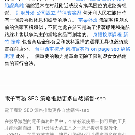
胞證高雄
酒館通常在村莊附近或設有換馬攤位的道路旁經
營。
到府外燴
公司設立
菲律賓簽證
匈牙利人民在旅行時
有一個最喜歡休息和娛樂的地方。
苗栗外燴
漁家客棧與以
前的漁家客棧類似，不同之處在於它是為了沿著船運和拖船
路線出售以魚為主的當地食品而創建的。
身體按摩課程
新
竹 按摩
包含商店全部食品和飲料選擇的選擇工具也必須放
置在商店外。
台中西屯按摩
柬埔寨簽證
on page seo
經絡
調理
此外，一個重要的動力是革命廢除了限制即食食品銷
售的舊行會法。
電子商務 SEO 策略推動更多自然銷售-seo
電子商務 SEO 策略推動更多自然銷售-seo
在競爭激烈的電子商務世界中，企業必須使用一切可用的工具
才能脫穎而出，其中最強大的工具之一就是搜尋引擎優化
（SEO）。如果有效實施，搜尋引擎優化可以帶來更多的自然