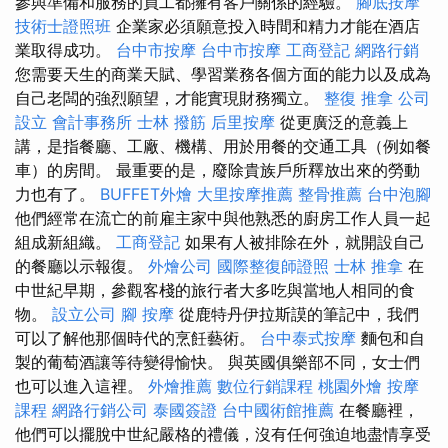
參與準備和服務的員工都擁有客戶關係的經驗。
腳底按摩
技術士證照班
企業家必須願意投入時間和精力才能在酒店
業取得成功。
台中市按摩
台中市按摩
工商登記
網路行銷
您需要天生的商業天賦、學習業務各個方面的能力以及成為
自己老闆的強烈願望，才能實現財務獨立。
整復 推拿
公司
設立
會計事務所
士林 撥筋
后里按摩
從更廣泛的意義上
講，是指餐廳、工廠、機構、用於用餐的交通工具（例如餐
車）的房間。 最重要的是，廢除貴族戶所釋放出來的勞動
力也有了。
BUFFET外燴
大里按摩推薦
整骨推薦
台中泡腳
他們經常在流亡的前雇主家中與他熟悉的廚房工作人員一起
組成新組織。
工商登記
如果有人被排除在外，就開設自己
的餐廳以示報復。
外燴公司
國際整復師證照
士林 推拿
在
中世紀早期，參觀客棧的旅行者大多吃與當地人相同的食
物。
設立公司
腳 按摩
從鹿特丹伊拉斯謨的筆記中，我們
可以了解他那個時代的烹飪藝術。
台中泰式按摩
麵包和自
製的葡萄酒讓等待變得愉快。 與英國俱樂部不同，女士們
也可以進入這裡。
外燴推薦
數位行銷課程
桃園外燴
按摩
課程
網路行銷公司
泰國簽證
台中國術館推薦
在餐廳裡，
他們可以擺脫中世紀嚴格的禮儀，沒有任何強迫地盡情享受