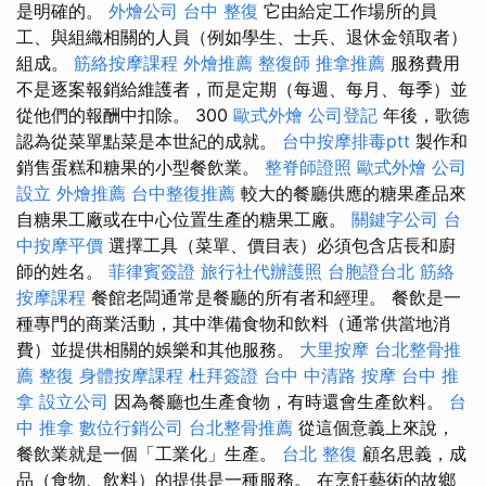
是明確的。
外燴公司
台中 整復
它由給定工作場所的員
工、與組織相關的人員（例如學生、士兵、退休金領取者）
組成。
筋絡按摩課程
外燴推薦
整復師
推拿推薦
服務費用
不是逐案報銷給維護者，而是定期（每週、每月、每季）並
從他們的報酬中扣除。 300
歐式外燴
公司登記
年後，歌德
認為從菜單點菜是本世紀的成就。
台中按摩排毒ptt
製作和
銷售蛋糕和糖果的小型餐飲業。
整脊師證照
歐式外燴
公司
設立
外燴推薦
台中整復推薦
較大的餐廳供應的糖果產品來
自糖果工廠或在中心位置生產的糖果工廠。
關鍵字公司
台
中按摩平價
選擇工具（菜單、價目表）必須包含店長和廚
師的姓名。
菲律賓簽證
旅行社代辦護照
台胞證台北
筋絡
按摩課程
餐館老闆通常是餐廳的所有者和經理。 餐飲是一
種專門的商業活動，其中準備食物和飲料（通常供當地消
費）並提供相關的娛樂和其他服務。
大里按摩
台北整骨推
薦
整復
身體按摩課程
杜拜簽證
台中 中清路 按摩
台中 推
拿
設立公司
因為餐廳也生產食物，有時還會生產飲料。
台
中 推拿
數位行銷公司
台北整骨推薦
從這個意義上來說，
餐飲業就是一個「工業化」生產。
台北 整復
顧名思義，成
品（食物、飲料）的提供是一種服務。 在烹飪藝術的故鄉