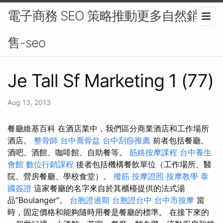
電子商務 SEO 策略推動更多自然銷
售-seo
Je Tall Sf Marketing 1 (77)
Aug 13, 2013
餐廳維基百科 在酒店業中，我們區分商業酒店和工作場所
酒店。
整骨師
台中喬骨盆
台中刮痧推薦
前者包括餐廳、
酒吧、酒館、咖啡館、自助餐等。
筋絡按摩課程
台中養生
會館
數位行銷課程
後者包括機構餐飲單位（工作場所、醫
院、營房餐廳、學校食堂）。
撥筋
按摩證照
按摩教學
泰
國簽證
這家餐廳的名字來自於其櫃檯提供的法式湯
品“Boulanger”。
台胞證過期
台胞證台中
台中市按摩
當
時，固定價格和能夠隨時用餐是餐廳的標準。 在接下來的