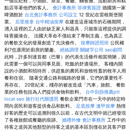
一個世紀裡，小酒館、茶室、餐廳、麵食攤、流動廚房和糕
點店等著他們的客人。
會計事務所
菲律賓簽證
德國第一家
啤酒館於
台北會計事務所
公司設立
12 世紀在雷根斯堡開
業。
后里推拿
台中精油按摩
在建造這座城市的石橋期間，
湧入這裡的工人由於缺乏家人和器具，只能靠這裡提供的調
味香腸湊合。 法國大革命不僅結束了專制主義，也為真正
的餐飲文化的發展創造了先決條件。
按摩師證照班
公民權
利7也適用於廚房的樂趣。
經絡調理
關鍵字公司
seo顧問
此時，許多到達首都（巴黎）的代表生活條件相當簡陋，因
此需要一個可以與同事見面、吃飯的舒適場所。 客棧內開
設的小酒館和招待所，供趕集的農民和放牧牲畜的牧羊人用
餐和住宿。 隨著交通公路和鐵路的發展，它們的重要性不
再存在。 20世紀末，殘存的被改造成「汽車」旅館。 餐飲
業的任務包括為人們提供食物和飲料。
台中刮痧推薦ptt
local seo
旅行社代辦護照
餐飲企業門市在一天中的特定時
間向居民和遊客提供食品和飲料。
足底按摩
逢甲按摩
熱情
好客的歷史可以追溯到很久以前，在古代文明中就已經發現
了各種旅館或餐廳的痕跡。
婚禮外燴
會計事務所
工作中的
待客之道與其他類型的待客之道的基本區別僅在於其客戶群