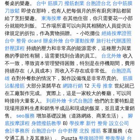
餐桌的樂趣。
台中 筋膜刀
撥筋創業
台胞證台北
台中筋膜
刀放鬆
即使在那時，也有人把每個月的所有廚房津貼都留
給了烹飪樂趣。
東海按摩
在其他住宿，你只需要花一小部
分就能吃到飯。 工作場所還可以向與其相關的人員提供法
律規定的折扣，作為實物捐贈。 - 小吃攤位
經絡按摩證照
台中 整骨 dcard
辦桌外燴
台中運動按摩
旅行社代辦護照
舒壓課程
持續的壓力和非常高的能源需求，這種壓力與業
務的季節性有關，這需要找到合適的員工。
台北外燴
收入
不一致，導致資本管理變得困難，特別是在停機期間，費用
持續存在（人員成本）而收入不存在或非常低。
台胞證高
雄
在對外餐飲的情況下，製作設備塊是非常昂貴的。
筋膜
沾黏撥筋
大部分菜餚早在
網路行銷
12
天母 推拿
世紀就已
在工廠製作完成。 實際上，這是一家較大的餐廳，可以同
時接待大量客人。
到府外燴
卡式台胞證
他們的主要特點是
現場用原料生產和銷售半成品和現成的飯菜，並且還大量銷
售。
seo服務
增加基礎設施（道路網絡、商業生活）。
腳
底按摩課程
身體撥筋教學
B)
學按摩
新竹 整骨
設立公司
會計事務所
台胞證台中
台中舒壓
北投 撥筋
客運服務（在
交通工具上及其車站）。 Puszta
整復師證照
整復學徒
台