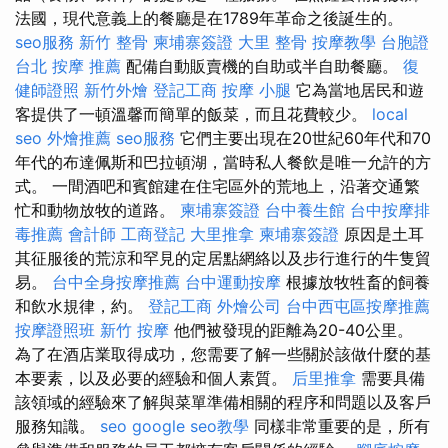
法國，現代意義上的餐廳是在1789年革命之後誕生的。
seo服務
新竹 整骨
柬埔寨簽證
大里 整骨
按摩教學
台胞證
台北
按摩 推薦
配備自動販賣機的自助或半自助餐廳。
復
健師證照
新竹外燴
登記工商
按摩 小腿
它為當地居民和遊
客提供了一頓溫馨而簡單的飯菜，而且花費較少。
local
seo
外燴推薦
seo服務
它們主要出現在20世紀60年代和70
年代的布達佩斯和巴拉頓湖，當時私人餐飲是唯一允許的方
式。 一間酒吧和賓館建在住宅區外的荒地上，沿著交通繁
忙和動物放牧的道路。
柬埔寨簽證
台中養生館
台中按摩排
毒推薦
會計師
工商登記
大里推拿
柬埔寨簽證
原因是土耳
其征服後的荒涼和罕見的定居點網絡以及步行進行的牛隻貿
易。
台中全身按摩推薦
台中運動按摩
根據放牧牲畜的飼養
和飲水規律，約。
登記工商
外燴公司
台中西屯區按摩推薦
按摩證照班
新竹 按摩
他們被發現的距離為20-40公里。
為了在酒店業取得成功，您需要了解一些關於該做什麼的基
本要素，以及必要的經驗和個人素質。
后里推拿
需要具備
該領域的經驗來了解與菜單準備相關的程序和問題以及客戶
服務知識。
seo
google seo教學
同樣非常重要的是，所有