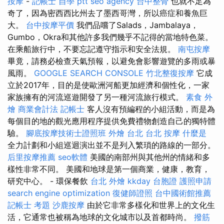
按摩
-
記帳士 自學 ptt
seo agency
台中整骨
也就不足為
奇了，因為密西西比州去了墨西哥灣，所以癌症和養魚巨
大。
台中按摩平價
我們品嚐了Salads，Jambalaya，
Gumbo，Okra和其他許多我們幾乎不記得的當地特色菜。
在乘船旅行中，不要忘記遵守指示和安全法規。
南屯按摩
畢竟，請務必檢查天氣預報，以避免會影響遊覽的多雨或暴
風雨。
GOOGLE SEARCH CONSOLE
竹北整復按摩
它成
立於2017年，目的是使歐洲河船更加經濟和個性化，一家
家族擁有的河流巡遊開發了另一種河流旅行模式。
素食 外
燴
商業會計法 記帳士
客人沒有預編程的小組活動，而是為
每個目的地的觀光應用程序提供免費禮物創造自己的獨特體
驗。
腳底按摩技術士證照班
外燴 台北
台北 按摩
什麼是
全力計劃和小組巡迴演出並不是列入繁瑣的路線的一部分。
后里按摩推薦
seo軟體
美國的南部州與其他州的情緒和多
樣性非常不同。 美國和地球是第一個商業，健康，教育，
研究中心。 - 環保餐飲
台北 外燴
kkday 台胞證
護照申請
search engine optimization
復健師證照
台中國術館推薦
記帳士 考題
沙鹿按摩
由於它非常多樣化和世界上的文化生
活，它通常也被稱為地球的文化城市以及首都時尚。
撥筋