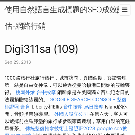
使用自然語言生成標題的SEO成效評
估-網路行銷
Digi311sa (109)
Sep 29, 2013
1000路旅行社旅行旅行，城市訪問，異國假期，簽證管理
第一站是自由女神像，可以通過從曼哈頓港口開始的渡輪獲
得。
桃園外燴
台中按摩
銅雕像是在美國獨立百年紀念日的
法國捐贈給該國的。
GOOGLE SEARCH CONSOLE
整復
師證照
膏肓
Liberty和Ellis
台中按摩
烏日按摩
Island的休
閒，音頻指南領導層。
外國人設立公司
在第六天，客人可
以選擇前往羅滕堡的旅行或參觀家庭農場，享用自製的烹飪
早餐茶。
傳統整復推拿技術士證照班2023
google seo教