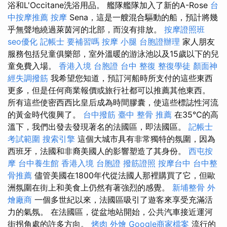
浴和L'Occitane洗浴用品。 艦隊艦隊加入了新的A-Rose
台
中按摩推薦
按摩
Sena，這是一艘混合驅動的船，預計將幾
乎無聲地繞過萊茵河的北部，而沒有排放。
按摩證照班
seo優化
記帳士 要補習嗎
按摩 小腿
台胞證辦理
家人朋友
服務包括兒童俱樂部，室外溫暖的游泳池以及15歲以下的兒
童免費入場。
香港入境 台胞證
台中 整復
整復學徒
顏面神
經失調撥筋
我希望您知道，預訂河船時所支付的這些東西
更多，但是任何商業報價或旅行社都可以推薦其他東西。
所有這些使密西西比皇后成為時間膠囊，使這些標誌性河流
的黃金時代復興了。
台中撥筋
臺中 整骨 推薦
在35°C的高
溫下，我們出發去發現著名的法國區，即法國區。
記帳士
考試範圍
搜索引擎
這個大城市具有非常獨特的氛圍，因為
西班牙，法國和非裔美國人的影響塑造了其身份。
西屯按
摩
台中養生館
香港入境 台胞證
撥筋證照
按摩台中
台中整
骨推薦
儘管美國在1800年代從法國人那裡購買了它，但歐
洲氛圍在街上和美食上仍然有著強烈的感覺。
新埔整骨
外
燴廠商
一個多世紀以來，法國區吸引了遊客來享受充滿活
力的氣氛。 在法國區，從盆地站開始，公共汽車接近運河
街拐角處的許多方向。
烤肉 外燴
Google商家檔案
流行的