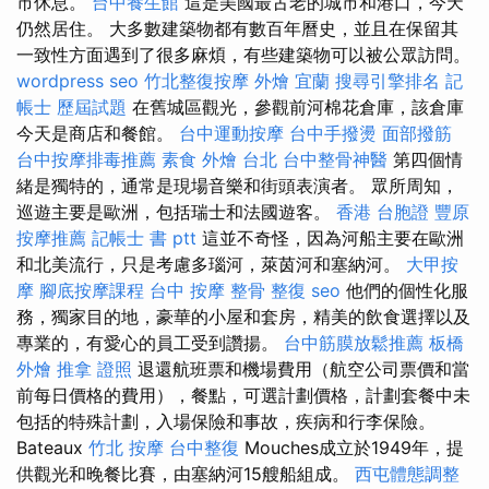
市休息。
台中養生館
這是美國最古老的城市和港口，今天
仍然居住。 大多數建築物都有數百年曆史，並且在保留其
一致性方面遇到了很多麻煩，有些建築物可以被公眾訪問。
wordpress seo
竹北整復按摩
外燴 宜蘭
搜尋引擎排名
記
帳士 歷屆試題
在舊城區觀光，參觀前河棉花倉庫，該倉庫
今天是商店和餐館。
台中運動按摩
台中手撥燙
面部撥筋
台中按摩排毒推薦
素食 外燴 台北
台中整骨神醫
第四個情
緒是獨特的，通常是現場音樂和街頭表演者。 眾所周知，
巡遊主要是歐洲，包括瑞士和法國遊客。
香港 台胞證
豐原
按摩推薦
記帳士 書 ptt
這並不奇怪，因為河船主要在歐洲
和北美流行，只是考慮多瑙河，萊茵河和塞納河。
大甲按
摩
腳底按摩課程
台中 按摩 整骨
整復
seo
他們的個性化服
務，獨家目的地，豪華的小屋和套房，精美的飲食選擇以及
專業的，有愛心的員工受到讚揚。
台中筋膜放鬆推薦
板橋
外燴
推拿 證照
退還航班票和機場費用（航空公司票價和當
前每日價格的費用），餐點，可選計劃價格，計劃套餐中未
包括的特殊計劃，入場保險和事故，疾病和行李保險。
Bateaux
竹北 按摩
台中整復
Mouches成立於1949年，提
供觀光和晚餐比賽，由塞納河15艘船組成。
西屯體態調整