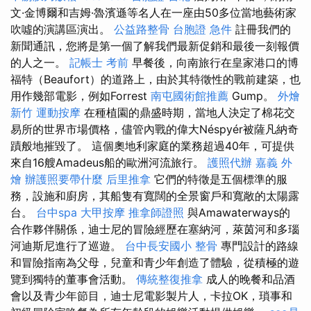
文·金博爾和吉姆·魯濱遜等名人在一座由50多位當地藝術家
吹噓的演講區演出。
公益路整骨
台胞證 急件
註冊我們的
新聞通訊，您將是第一個了解我們最新促銷和最後一刻報價
的人之一。
記帳士 考前
早餐後，向南旅行在皇家港口的博
福特（Beaufort）的道路上，由於其特徵性的戰前建築，也
用作幾部電影，例如Forrest
南屯國術館推薦
Gump。
外燴
新竹
運動按摩
在種植園的鼎盛時期，當地人決定了棉花交
易所的世界市場價格，儘管內戰的偉大Néspyér被薩凡納奇
蹟般地摧毀了。 這個奧地利家庭的業務超過40年，可提供
來自16艘Amadeus船的歐洲河流旅行。
護照代辦
嘉義 外
燴
辦護照要帶什麼
后里推拿
它們的特徵是五個標準的服
務，設施和廚房，其船隻有寬闊的全景窗戶和寬敞的太陽露
台。
台中spa
大甲按摩
推拿師證照
與Amawaterways的
合作夥伴關係，迪士尼的冒險經歷在塞納河，萊茵河和多瑙
河迪斯尼進行了巡遊。
台中長安國小 整骨
專門設計的路線
和冒險指南為父母，兒童和青少年創造了體驗，從積極的遊
覽到獨特的董事會活動。
傳統整復推拿
成人的晚餐和品酒
會以及青少年節目，迪士尼電影製片人，卡拉OK，瑣事和