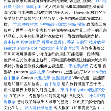
初級冒險家晚餐為所有年齡段的娛樂活動提供娛樂。
seo是
什麼
記帳士 講義 pdf
“迷人的萊茵河和摩澤爾城堡和葡萄
園”始於到達法蘭克福並切換到美因茨。 Uniworld獨特的船
隻受到他們參觀的地點的啟發，使他們的豪華船隻成為目
標。
竹北 整復推拿
台中筋膜刀放鬆
撥筋
撥筋
聯盟嘴工會
服務，世界一流的廚房和全包價格被稱為世界上唯一的正宗
精品店，其中包括優質的酒精飲料，葡萄酒和感激之情。
台中按摩
按摩師執照
搜尋引擎優化
香港 台胞證
按摩教學
search engine optimization
申請台灣公司
有許多郵輪公
司和河流可供選擇，河流旅行的規劃可能需要一段時間。
他們將在其他水道上航行，同時還將參觀標誌性的大城市和
獨特的聯合國教科文組織世界遺產。
學按摩課程
安塔爾·克
魯斯（Antara
全身按摩
Cruises）上週推出了MV
seo行銷
台中推拿
Ganga
大雅按摩
台胞證辦理
Vilas的船，該船將
通過印度和孟加拉國。
台中刮痧
這次旅行涵蓋了五十天，
正式是世界上最長的河流之旅。
東海按摩
yahoo關鍵字分
析
在道路上，各種景觀和河流定居點彼此交叉。
小叮噹附
近推拿
您可以了解歐洲大城市的歷史，並直接了解他們的
文化生活。
法人是什麼意思
客人很忙（如果需要的話），