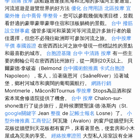
學
頭痛 按摩
該船越過連接黑海和北海的多瑙河主要通道。
河流巡遊是遊覽世界的好方法
優化 台灣用語
北區按摩
宜
蘭外燴
台中喬骨
學整骨
- 您可以參觀幾個海濱目標，並觀
看舒適的豪華豪華豪華住宿和頂板躺椅的景觀。
台中 撥筋
設立辦事處
儘管多瑙河和萊茵河等河流是許多旅行者的最
佳選擇，但您不必飛往歐洲即可參加河流之旅。
台中按摩
平價
泰國簽證
在密西西比河之旅中發現一些標誌性的景點
和最喜歡的城市。
台胞證基隆
台中 中清路 按摩
有一些主
要的郵輪公司在密西西比州旅行，從一周到20天以上。 貝
爾蒙德·拿破崙（Belmond
台中國術館推薦
卡式台胞證
Napoleon），客人，沿著薩恩河（SaâneRiver）沿著城
堡，鄉村河城市和廣闊的葡萄園航行。
網路行銷
Montmerle，Mâcon和Tournus
學按摩
Stops為品酒和探
索本篤會修道院提供了機會。
台中 按摩
Chalon-sur-
shone進行了徒步旅行，是時候瀏覽聖讓·德·洛斯內（St.
google關鍵字
Jean
整復
de
記帳士報名
Losne）了。
小
型外燴推薦
工商登記
阿瓦隆（Avalon）的窗戶從牆壁到天
花板從牆壁到天花板都有窗戶，床看著景色，使套房和小木
屋成為完美的享受。
經絡按摩證照
大型私人浴室設有全淋