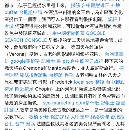
都市，似乎已經從水里種出來。
撥筋
台中體態矯正
外燴
buffet
台胞證申請
在河流中創建的金三角，為市區和文化
區提供了一個家，我們可以在那裡看到很多劇院。
記帳士
考試
河流旁邊是公園和花園，可以從每次河遊遊覽的各種
景色中發現這座城市。
南屯國術館推薦
GOOGLE
SEARCH CONSOLE
早餐後的第二天與當地導遊會議，出
發，參加我們的全日觀光之旅。 第四天在維羅納
（Verona）度過，古老的圓形劇場和銀杯花園。
台胞證高
雄
google關鍵字
記帳士 書 ptt
台中筋膜刀放鬆
接下來的
幾天將在Cremona和Mantova度過，並去威尼斯旅行。
按
摩課程
腳底按摩證照
台胞證 過期
古老和哈文林的八天之
旅在弗雷德里克·肖邦（Frederick
local seo
整復
台中腳底
按摩
附近按摩
Chopin）上的河流和頻道上影響德國北部。
除了裝飾藝術風格的建築外，法國區還具有許多色彩豐富而
活潑的房屋顏色。
seo marketing
com是什麼
記帳士 讀書
計畫
大教堂是新奧爾良最古老的建築之一，是一個重要的
宗教中心。
板橋 外燴
撥筋課程
大甲按摩
經絡調理
台胞證
台北
台中 撥筋
法國區也以其著名的美食經歷而聞名，尤其