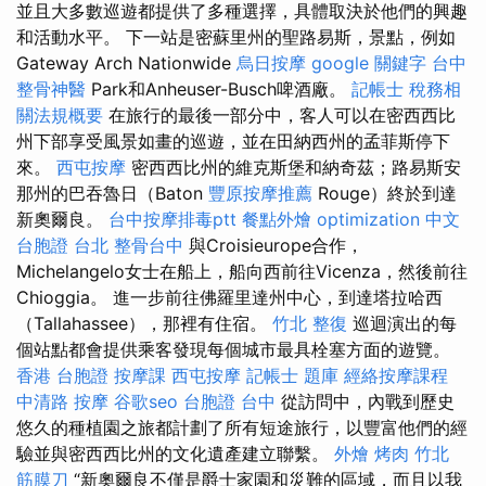
並且大多數巡遊都提供了多種選擇，具體取決於他們的興趣
和活動水平。 下一站是密蘇里州的聖路易斯，景點，例如
Gateway Arch Nationwide
烏日按摩
google 關鍵字
台中
整骨神醫
Park和Anheuser-Busch啤酒廠。
記帳士 稅務相
關法規概要
在旅行的最後一部分中，客人可以在密西西比
州下部享受風景如畫的巡遊，並在田納西州的孟菲斯停下
來。
西屯按摩
密西西比州的維克斯堡和納奇茲；路易斯安
那州的巴吞魯日（Baton
豐原按摩推薦
Rouge）終於到達
新奧爾良。
台中按摩排毒ptt
餐點外燴
optimization 中文
台胞證 台北
整骨台中
與Croisieurope合作，
Michelangelo女士在船上，船向西前往Vicenza，然後前往
Chioggia。 進一步前往佛羅里達州中心，到達塔拉哈西
（Tallahassee），那裡有住宿。
竹北 整復
巡迴演出的每
個站點都會提供乘客發現每個城市最具栓塞方面的遊覽。
香港 台胞證
按摩課
西屯按摩
記帳士 題庫
經絡按摩課程
中清路 按摩
谷歌seo
台胞證 台中
從訪問中，內戰到歷史
悠久的種植園之旅都計劃了所有短途旅行，以豐富他們的經
驗並與密西西比州的文化遺產建立聯繫。
外燴 烤肉
竹北
筋膜刀
“新奧爾良不僅是爵士家園和災難的區域，而且以我