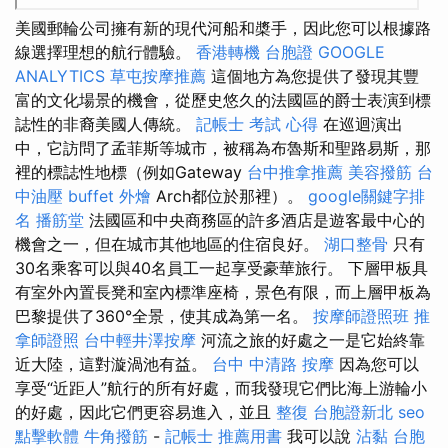
美國郵輪公司擁有新的現代河船和槳手，因此您可以根據路
線選擇理想的航行體驗。
香港轉機 台胞證
GOOGLE
ANALYTICS
草屯按摩推薦
這個地方為您提供了發現其豐
富的文化場景的機會，從歷史悠久的法國區的爵士表演到標
誌性的非裔美國人傳統。
記帳士 考試 心得
在巡迴演出
中，它訪問了孟菲斯等城市，被稱為布魯斯和聖路易斯，那
裡的標誌性地標（例如Gateway
台中推拿推薦
美容撥筋
台
中油壓
buffet 外燴
Arch都位於那裡）。
google關鍵字排
名
播筋堂
法國區和中央商務區的許多酒店是遊客最中心的
機會之一，但在城市其他地區的住宿良好。
湖口整骨
只有
30名乘客可以與40名員工一起享受豪華旅行。 下層甲板具
有室外內置長凳和室內標準座椅，景色有限，而上層甲板為
巴黎提供了360°全景，使其成為第一名。
按摩師證照班
推
拿師證照
台中輕井澤按摩
河流之旅的好處之一是它始終靠
近大陸，這對漩渦池有益。
台中 中清路 按摩
因為您可以
享受“近距人”航行的所有好處，而我發現它們比海上游輪小
的好處，因此它們更容易進入，並且
整復
台胞證新北
seo
點擊軟體
牛角撥筋
-
記帳士 推薦用書
我可以說
沾黏
台胞