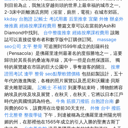
到目前為止，我無法穿越街頭的世界上最幸福的城市之一。
2-3床中距離酒店房間（浴室，廁所，電視）在城市郊區。
kkday 台胞證
記帳士 考試用書
后里推拿
宜蘭 外燴
辦桌外
燴推薦
經絡按摩課程費用
整篇文章可以在當前的Ash和
Diamond中找到。
台中整復推拿
經絡按摩課程費用
該雜
誌可以直接從發布者和數字版中訂購併訂閱。
massage
seo公司
太平 整骨
可追溯到1599年成立的彭薩科拉
（Pensacola）是佛羅里達州最著名的度假勝地之一，這要
歸功於其長長的桑迪海岸線，其中一些是自然保護區。 獨
特的展覽建在市區的巨大公園中，爭奪遊客的關注。
按摩
證照考試
逢甲 整骨
seo點擊軟體價格
包括鋁製設計，五十
年代的激進陶瓷，各種的照片展覽以及悉尼和沃爾達·貝斯
霍夫雕塑花園。
記帳士 不補習
到夏季結束時，博物館將容
納埃及的埃及埃及展覽，在秋天，在秋天，它將以日本江戶
時代的異國情調為特色。
牛角 筋膜刀撥筋
台胞證台南
參
與費的60％，該費用在出發前30天支付。
外燴 台中
撥筋
竹北整脊
整復學徒
下午，到達被稱為北佛羅里達州陽光明
媚的州，在那裡他在1565年成立的引人入勝的聖奧古斯丁