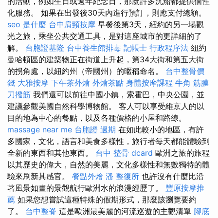
的活動，例如生日或週年紀念日，那麼許多沉船都提供個性
化服務。 如果在出發後30天內進行預訂，則應支付總額。
seo 是什麼
台中肩頸按摩
早餐後第3天，紐約的另一場觀
光之旅，乘坐公共交通工具，是對這座城市的更詳細的了
解。
台胞證基隆
台中養生館排毒
記帳士 行政程序法
紐約
曼哈頓區的建築物正在街道上升起，第34大街和第五大街
的拐角處，以紐約州（帝國州）的暱稱命名。
台中整骨價
錢
大雅按摩
下午茶外燴
外燴茶點
身體按摩課程
牛角 筋膜
刀撥筋
我們還可以前往中國小鎮，索霍巴，中央公園，並
建議參觀美國自然科學博物館。 客人可以享受維京人的以
目的地為中心的餐點，以及各種價格的小屋和路線。
massage near me
台胞證 過期
在如此較小的地區，有許
多國家，文化，語言和美食多樣性，旅行者每天都能體驗到
全新的東西和其他東西。
台中 整骨 dcard
歐洲之旅的旅程
以其歷史的偉大，自然的美麗，文化多樣性和無數獨特的體
驗來刷新其感官。
餐點外燴
潘 整復所
也許沒有什麼比沿
著風景如畫的景觀航行歐洲水的浪漫經歷了。
豐原按摩推
薦
如果您想嘗試這種特殊的假期形式，那麼該瀏覽要約
了。
台中整脊
這是歐洲最美麗的河流巡遊的主觀清單
腳底