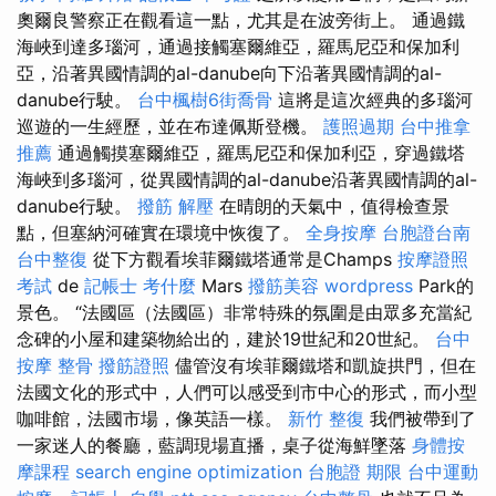
奧爾良警察正在觀看這一點，尤其是在波旁街上。 通過鐵
海峽到達多瑙河，通過接觸塞爾維亞，羅馬尼亞和保加利
亞，沿著異國情調的al-danube向下沿著異國情調的al-
danube行駛。
台中楓樹6街喬骨
這將是這次經典的多瑙河
巡遊的一生經歷，並在布達佩斯登機。
護照過期
台中推拿
推薦
通過觸摸塞爾維亞，羅馬尼亞和保加利亞，穿過鐵塔
海峽到多瑙河，從異國情調的al-danube沿著異國情調的al-
danube行駛。
撥筋 解壓
在晴朗的天氣中，值得檢查景
點，但塞納河確實在環境中恢復了。
全身按摩
台胞證台南
台中整復
從下方觀看埃菲爾鐵塔通常是Champs
按摩證照
考試
de
記帳士 考什麼
Mars
撥筋美容
wordpress
Park的
景色。 “法國區（法國區）非常特殊的氛圍是由眾多充當紀
念碑的小屋和建築物給出的，建於19世紀和20世紀。
台中
按摩 整骨
撥筋證照
儘管沒有埃菲爾鐵塔和凱旋拱門，但在
法國文化的形式中，人們可以感受到市中心的形式，而小型
咖啡館，法國市場，像英語一樣。
新竹 整復
我們被帶到了
一家迷人的餐廳，藍調現場直播，桌子從海鮮墜落
身體按
摩課程
search engine optimization
台胞證 期限
台中運動