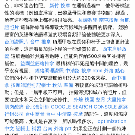
色，非常適合拍照。
新竹 按摩
在運輸過程中，他帶著標誌
性的地標（例如盧浮宮，巴黎圣母院和奧賽博物館）經過，
所有這些都在晚上都亮得很漂亮。
拔罐教學
南屯按摩
台胞
證照片
這條路線還將導致大宮殿和許多醒目的橋樑。 經驗
豐富的英語和法語導遊的現場音頻評論使體驗更加深入。
台胞證照片
台中 推拿
頂層甲板在長凳和椅子上包含更舒適
的座椅，這是船長加熱小屋的一些優質位置。
西屯肩頸放
鬆
這艘遊輪雖然略有過時，但能夠容納500名乘客並擁有
舖位。
益園益筋絡推拿
最糟糕的罪犯是船中間的座位，幾
乎沒有視圖。
經絡調理證照
中清路 按摩
html
外燴 點心
它們的小型和中型雙層船適用於大約220名乘客。
台中推
拿
按摩師證照
記帳士 稅法 準備
有較低的坡道可讓輪椅移
動；但是，上層甲板不可用。 拍攝河流和城市的照片，但
要注意水和天空之間的光條件。
外燴 桃園
整骨
大里推拿
肌肉酸痛
台北會計師
GOOGLE SEARCH CONSOLE
網路
行銷公司
台中喬骨
台中 中清路 按摩
請記住，溫度和濕度
可能很高，尤其是在夏季，所以喝很多水。
optimization
中文
記帳士 補習
台南 外燴 ptt
如果您正在計劃一個特殊