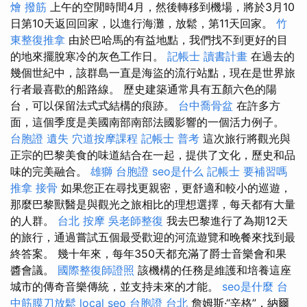
燴
撥筋
上午的空閒時間4月，然後轉移到機場，將於3月10
日第10天返回回家，以進行海灘，放鬆，第11天回家。
竹
東整復推拿
由於巴哈馬的有益地點，我們找不到更好的目
的地來擺脫寒冷的灰色工作日。
記帳士 讀書計畫
在過去的
幾個世紀中，該群島一直是海盜的流行站點，現在是世界旅
行者最喜歡的船路線。 歷史建築通常具有五顏六色的陽
台，可以保留法式式結構的痕跡。
台中喬骨盆
在許多方
面，這個季度是美國南部南部法國影響的一個活力例子。
台胞證 遺失
穴道按摩課程
記帳士 普考
這次旅行將觀光與
正宗的巴黎美食的味道結合在一起，提供了文化，歷史和品
味的完美融合。
雄獅 台胞證
seo是什么
記帳士 要補習嗎
推拿
接骨
如果您正在尋找更親密，更舒適和較小的巡遊，
那麼巴黎獸醫是與觀光之旅相比的理想選擇，每天都有大量
的人群。
台北 按摩
吳老師整復
我去巴黎進行了為期12天
的旅行，通過嘗試五個最受歡迎的河流遊覽和晚餐來找到最
終答案。 幾十年來，每年350天都充滿了爵士音樂會和果
醬會議。
國際整復師證照
該機構的任務是維護和培養這座
城市的傳奇音樂傳統，並支持未來的才能。
seo是什麼
台
中筋膜刀放鬆
local seo
台胞證 台北
詹姆斯·“辛格”，納爾