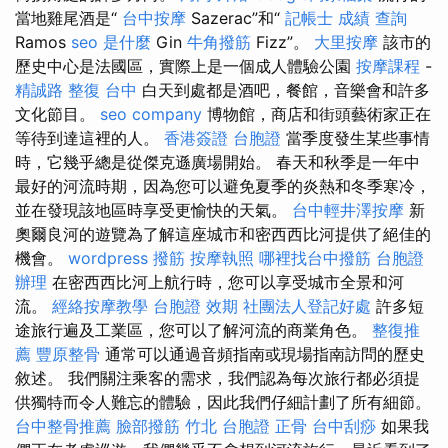
當地雞尾酒是“
台中按摩
Sazerac”和“
記帳士 成績 查詢
Ramos
seo 是什麼
Gin
牛角撥筋
Fizz”。
大里按摩
該市的
歷史中心是法國區，實際上是一個成人體驗公園
按摩課程
-
精誠路 整復 台中
白天到處都是酒吧，餐館，音樂會和許多
文化節目。
seo company
博物館，商店和街頭藝術家正在
等待到達這裡的人。
香港簽證 台胞證
當季度發生某些事情
時，它幾乎總是從傑克遜廣場開始。 春天和秋季是一年中
最好的河流時期，因為您可以避免夏季的炎熱和冬季寒冷，
並在發現該地區時享受更愉快的天氣。
台中輕井澤按摩
新
奧爾良河的遊覽為了解這座城市和密西西比河提供了絕佳的
機會。
wordpress
撥筋
按摩執照
哪裡找台中撥筋
台胞證
辦理
在密西西比河上航行時，您可以享受城市全景和河
流。
經絡按摩教學
台胞證 效期
社團法人登記好處
許多短
途旅行遍及工業區，您可以了解河流的商業角色。
整復推
薦
豐原整骨
通常可以通過音頻指南或現場指南訪問的歷史
敘述。 我們關注乘客的需求，我們認為每次旅行都必須提
供獨特而令人難忘的體驗，因此我們仔細計劃了所有細節。
台中整骨推薦
臉部撥筋 竹北
台胞證
正骨
台中刮痧
如果我