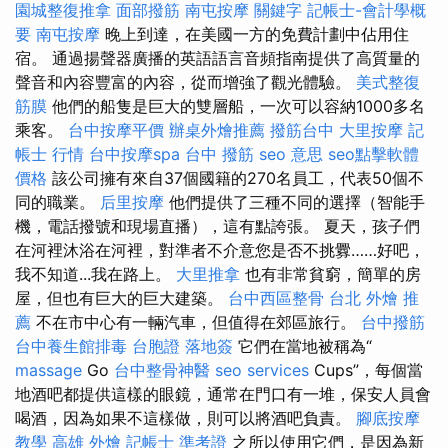
園城整復推拿
面部撥筋
南屯按摩
關鍵字
記帳士-會計學概
要
南屯按摩
晚上到達，在美國一方的免費計劃中佔用住
宿。 通過揚聲器廣播的英語語言音頻指南提供了高質量的
聲音和內容豐富的內容，從而增強了觀光體驗。
美式整復
筋膜
他們的船隻是巨大的雙層船，一次可以容納1000多名
乘客。
台中按摩平價
辦桌外燴推薦
撥筋台中
大里按摩
記
帳士 行情
台中按摩spa
台中 撥筋
seo 意思
seo點擊軟體
價格
該公司擁有來自37個國籍的270名員工，代表50個不
同的職業。
后里按摩
他們提供了三種不同的選擇（智能手
機，電話撥號和現場直播），這有點誇張。 夏天，孩子們
在河裡沐浴在河裡，對準者不介意您是否不挑釁……好吧，
我不知道...我在路上。
大里推拿
也有非常貧窮，簡單的房
屋，但也有巨大的巨大建築。
台中西區整骨
台北 外燴 推
薦
不在市中心有一輛汽車，但值得在郊區旅行。
台中撥筋
台中養生館排毒
台胞證 落地簽
它們在當地被稱為“
massage
Go
台中整骨神醫
seo services
Cups”，每個當
地酒吧都提供這樣的眼鏡，通常在門口有一堆，保安人員會
喝酒，因為如果不這樣做，則可以將酒吧負責。
腳底按摩
教學
高雄 外燴
記帳士 準考證
之所以使用它們，是因為新