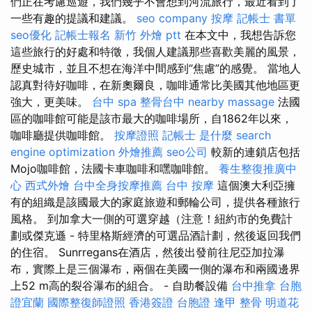
們正在考慮巡遊，我們幾乎不會想到河流旅行，最近看到了
一些有趣的提議和建議。
seo company
按摩
記帳士 書單
seo優化
記帳士報名
新竹 外燴 ptt
在本文中，我想告訴您
這些旅行的好處和特徵，我個人建議那些喜歡美麗的風景，
歷史城市，並且不想在海洋中間感到“焦慮”的感覺。 當地人
認真對待好咖啡，在新奧爾良，咖啡通常比美國其他地區更
強大，更美味。
台中 spa
整骨台中
nearby massage
法國
區的咖啡館可能是該市最大的咖啡場所，自1862年以來，
咖啡廳提供咖啡館。
按摩證照
記帳士 是什麼
search
engine optimization
外燴推薦
seo公司
較新的連鎖店包括
Mojo咖啡館，法國卡車咖啡和嘿咖啡館。
養生整復推廣中
心
西式外燴
台中全身按摩推薦
台中 按摩
這個澳大利亞擁
有的組織是該國最大的家庭旅遊和郵輪公司，提供各種旅行
風格。 到加拿大一側的可選穿越（注意！紐約市的免費計
劃或傑克遜 - 特里格斯經濟的可選品酒計劃，然後返回我們
的住宿。 Sunrregans在酒店，然後出發前往尼亞加拉瀑
布，實際上是三個瀑布，兩個在美國一側的瀑布和兩國邊界
上52 m高的裂谷瀑布的組合。 - 自助餐設備
台中推拿
台胞
證宜蘭
國際整復師證照
香港簽證 台胞證
逢甲 整骨
明道花