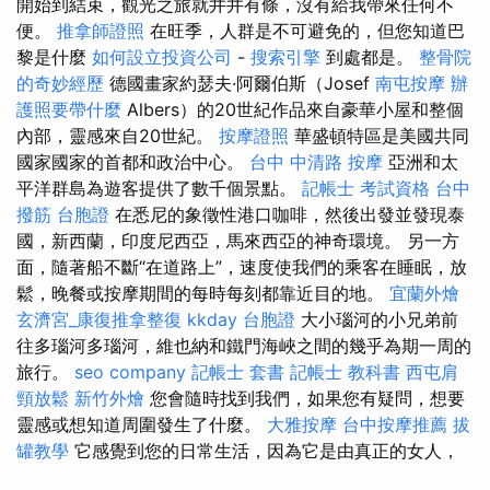
開始到結束，觀光之旅就井井有條，沒有給我帶來任何不
便。
推拿師證照
在旺季，人群是不可避免的，但您知道巴
黎是什麼
如何設立投資公司
-
搜索引擎
到處都是。
整骨院
的奇妙經歷
德國畫家約瑟夫·阿爾伯斯（Josef
南屯按摩
辦
護照要帶什麼
Albers）的20世紀作品來自豪華小屋和整個
內部，靈感來自20世紀。
按摩證照
華盛頓特區是美國共同
國家國家的首都和政治中心。
台中 中清路 按摩
亞洲和太
平洋群島為遊客提供了數千個景點。
記帳士 考試資格
台中
撥筋
台胞證
在悉尼的象徵性港口咖啡，然後出發並發現泰
國，新西蘭，印度尼西亞，馬來西亞的神奇環境。 另一方
面，隨著船不斷“在道路上”，速度使我們的乘客在睡眠，放
鬆，晚餐或按摩期間的每時每刻都靠近目的地。
宜蘭外燴
玄濟宮_康復推拿整復
kkday 台胞證
大小瑙河的小兄弟前
往多瑙河多瑙河，維也納和鐵門海峽之間的幾乎為期一周的
旅行。
seo company
記帳士 套書
記帳士 教科書
西屯肩
頸放鬆
新竹外燴
您會隨時找到我們，如果您有疑問，想要
靈感或想知道周圍發生了什麼。
大雅按摩
台中按摩推薦
拔
罐教學
它感覺到您的日常生活，因為它是由真正的女人，