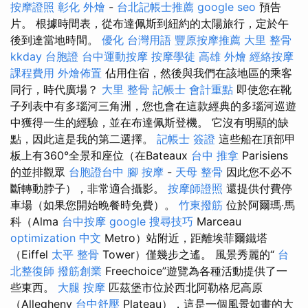
按摩證照
彰化 外燴
-
台北記帳士推薦
google seo
預告
片。 根據時間表，從布達佩斯到紐約的太陽旅行，定於午
後到達當地時間。
優化 台灣用語
豐原按摩推薦
大里 整骨
kkday 台胞證
台中運動按摩
按摩學徒
高雄 外燴
經絡按摩
課程費用
外燴佈置
佔用住宿，然後與我們在該地區的乘客
同行，時代廣場？
大里 整骨
記帳士 會計重點
即使您在靴
子列表中有多瑙河三角洲，您也會在這款經典的多瑙河巡遊
中獲得一生的經驗，並在布達佩斯登機。 它沒有明顯的缺
點，因此這是我的第二選擇。
記帳士 簽證
這些船在頂部甲
板上有360°全景和座位（在Bateaux
台中 推拿
Parisiens
的並排觀眾
台胞證台中
腳 按摩
-
天母 整骨
因此您不必不
斷轉動脖子），非常適合攝影。
按摩師證照
還提供付費停
車場（如果您開始晚餐時免費）。
竹東撥筋
位於阿爾瑪·馬
科（Alma
台中按摩
google 搜尋技巧
Marceau
optimization 中文
Metro）站附近，距離埃菲爾鐵塔
（Eiffel
太平 整骨
Tower）僅幾步之遙。 風景秀麗的“
台
北整復師
撥筋創業
Freechoice”遊覽為各種活動提供了一
些東西。
大腿 按摩
匹茲堡市位於西北阿勒格尼高原
（Allegheny
台中舒壓
Plateau），這是一個風景如畫的大