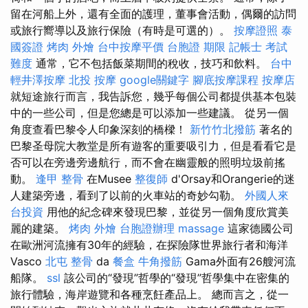
留在河船上外，還有全面的護理，董事會活動，偶爾的訪問
或旅行嚮導以及旅行保險（有時是可選的）。
按摩證照
泰
國簽證
烤肉 外燴
台中按摩平價
台胞證 期限
記帳士 考試
難度
通常，它不包括飯菜期間的稅收，技巧和飲料。
台中
輕井澤按摩
北投 按摩
google關鍵字
腳底按摩課程
按摩店
就短途旅行而言，我告訴您，幾乎每個公司都提供基本包裝
中的一些公司，但是您總是可以添加一些建議。 從另一個
角度查看巴黎令人印象深刻的橋樑！
新竹竹北撥筋
著名的
巴黎圣母院大教堂是所有遊客的重要吸引力，但是看看它是
否可以在旁邊旁邊航行，而不會在幽靈般的照明垃圾前搖
動。
逢甲 整骨
在Musee
整復師
d'Orsay和Orangerie的迷
人建築旁邊，看到了以前的火車站的奇妙勾勒。
外國人來
台投資
用他的紀念碑來發現巴黎，並從另一個角度欣賞美
麗的建築。
烤肉 外燴
台胞證辦理
massage
這家德國公司
在歐洲河流擁有30年的經驗，在探險隊世界旅行者和海洋
Vasco
北屯 整骨
da
餐盒
牛角撥筋
Gama外面有26艘河流
船隊。
ssl
該公司的“發現”哲學的“發現”哲學集中在密集的
旅行體驗，海岸遊覽和各種烹飪產品上。 總而言之，從一