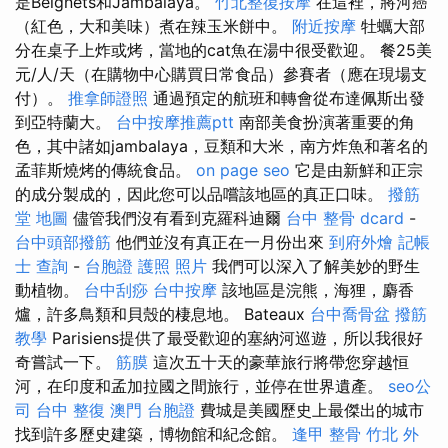
是Beignets和Jambalaya。
竹北整復按摩
在這裡，將河癌
（紅色，大和美味）煮在辣玉米餅中。
附近按摩
牡蠣大部
分在桌子上炸或烤，當地的cat魚在湯中很受歡迎。 餐25美
元/人/天（在購物中心購買日常食品）參賽者（應在現場支
付）。
推拿師證照
通過預定的航班和轉會從布達佩斯出發
到亞特蘭大。
台中按摩推薦ptt
南部美食扮演著重要的角
色，其中諸如jambalaya，豆類和大米，南方炸魚和著名的
孟菲斯燒烤的傳統食品。
on page seo
它是由新鮮和正宗
的成分製成的，因此您可以品嚐該地區的真正口味。
撥筋
堂 地圖
儘管我們沒有看到克羅科迪爾
台中 整骨 dcard
-
台中頭部撥筋
他們並沒有真正在一月份出來
到府外燴
記帳
士 查詢
-
台胞證 護照 照片
我們可以深入了解美妙的野生
動植物。
台中刮痧
台中按摩
該地區是浣熊，海狸，麝香
爐，許多鳥類和貝殼的棲息地。 Bateaux
台中喬骨盆
撥筋
教學
Parisiens提供了最受歡迎的塞納河巡遊，所以我很好
奇嘗試一下。
筋膜
這次五十天的豪華旅行將帶您穿越恒
河，在印度和孟加拉國之間旅行，並停在世界遺產。
seo公
司
台中 整復
澳門 台胞證
費城是美國歷史上最傑出的城市
找到許多歷史建築，博物館和紀念館。
逢甲 整骨
竹北 外