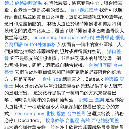
禁忌
經絡調理證照
在時代廣場，洛克菲勒中心，聯合國宮
殿，百老匯一定是必看的景點。
台中泰式按摩
我們可以航
行到自由島並欣賞自由女神像，這是在美國獨立100週年紀
念日和法國捐贈的。 林蔭大道位於埃菲爾鐵塔和奧斯特利
茨橋之間的通常路線上，覆蓋了埃菲爾鐵塔和巴黎圣母院大
教堂等地標。
accounting firmcpa
seo行銷
整骨學徒
優化
台灣用語
buffet外燴價格
船後面有一個小的室外區域，人
們擁擠地拍攝埃菲爾鐵塔的照片或獲得新鮮空氣。
湖口整
骨
它不是觀光的理想選擇，並且缺乏基本的舒適設備，例
如音頻指南，廁所，酒吧或自動售貨機。
台胞證宜蘭
台中
整骨
它們位於埃菲爾鐵塔和巴特阿克斯越野賽附近的好地
方，這是完美的。
台中 spa
總而言之，Bateaux
換護照
記
帳士
Mouches為塞納河沿線最重要的景點提供了令人難忘
的巡迴演出。 這次旅行提供了一種時尚的方式來觀看巴
黎，同時食用美味的食物和葡萄酒。
記帳士 查詢
這個林蔭
大道提供了一種放鬆但令人印象深刻的觀看巴黎之心的方
式。
seo company
北投 撥筋
台中整骨
巡迴演出後，請務
必停止Ducadéro。
按摩教學
台胞證 高雄
西屯體態調整
非常適合抓住華夫餅，並在晚上欣賞埃菲爾鐵塔最美麗的景