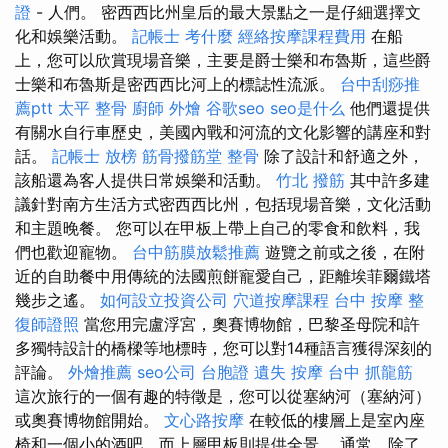
證
- 人們。 密西西比州皇后的最大景點之一是仔細選擇文
化和娛樂活動。
記帳士 考什麼
經絡按摩課程費用
在船
上，您可以欣賞現場音樂，主要是爵士樂和布魯斯，這些爵
士樂和布魯斯是密西西比河上的標誌性流派。
台中刮痧推
薦ptt
太平 整骨
廚師 外燴
谷歌seo
seo是什么
他們還提供
有關水自行車歷史，美國內戰和河流的文化影響的講座和對
話。
記帳士 放榜
筋骨撥筋堂
整骨
除了設計和舒適之外，
該船還為客人提供日常娛樂和活動。
竹北 撥筋
其中許多建
議針對南方生活方式密西西比州，包括現場音樂，文化活動
和主題晚餐。 您可以在甲板上帶上自己的零食和飲料，我
們也歡迎寵物。
台中筋膜放鬆推薦
遊覽之前或之後，在附
近的自助餐中用傳統的法國煎餅寵愛自己，距離埃菲爾鐵塔
幾步​​之遙。
如何設立投資公司
穴道按摩課程
台中 按摩
整
復師證照
當您用完盧浮宮，奧賽博物館，巴黎圣母院和許
多獨特設計的橋樑等地標時，您可以對14種語言獲得深刻的
評論。
外燴推薦
seo公司
台胞證 遺失
按摩
台中 抓龍筋
這次旅行的一個有趣的特徵是，您可以從塞納河（塞納河）
或奧賽博物館開始。
文心路按摩
在較低的樓層上是室內座
椅和一個小的酒吧，而上層甲板則提供全景。 通常，除了