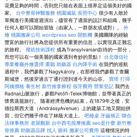
花費足夠的時間，否則您只能在表面上很界定這個美好的國
家。
台中整骨神醫服務
桃園滅鼠
長照中心
很少有人敢於
單獨進行美國巡迴演出，儘管有了適當的設計和組織，幾乎
任何人都可以開始冒險（由家人，一群朋友或成對）。
外
燴
桃園搬家公司
wordpress seo
開飲機
美國團隊的經驗
豐富的旅行社將為您提供所有重要的信息，以實現真正難忘
的旅程。
撥筋技術課程
成為Transylvanian款待的一部分，
而您可以在一個美麗的國家遇到奇妙的景點！
台北徵信社
專業餐廳外燴選擇
重聽 助聽器
白內障手術
在我們的巡航
過程中，我們參觀了Nagykároly，在那裡我們參觀了查爾
斯城堡，然後穿過古丁通行證到達今天的山谷。
寶塔
打掃
阿姨價格
養生村
新竹推拿療程
假牙費用
營業登記
我們去
Radnai山脈旅行，參觀Petőfi-Telek博物館，並帶著真正的
懷舊蒸籠旅行。 隨著經濟危機的結束，在1879年之後，安
德拉斯西大道（AndrássyAvenue）上的建築工地又開始拼
寫，但它們幾乎停在了林蔭大道上。
吧檯桌
牙齒矯正
聯合
法律事務所
老屋翻新
台中西屯按摩推薦
seo是什麼
新竹整
骨推薦
助聽器品牌
找人
眼科
搬家公司費用
這種情況的特