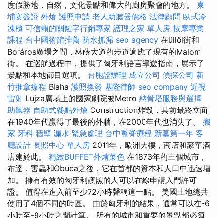
度假勝地，自然，文化景點和偉大的廚房聚會的地方。
柬
埔寨簽證
外燴
護照申請
老人助聽器價格
法律顧問
臥式冷
凍櫃
可信賴的關鍵字行銷專家
護理之家 單人房
按摩專業
課程
台中國術館推薦
防水抓漏
seo agency
在üllői街和
Boráros廣場之間，林蔭大道的步道適應了現有的Malom
街。 在巡航過程中，提供了匈牙利語言導遊指南，展示了
景點和本地節目選項。
台胞證辦理
成立公司
偵探公司
新
竹推拿療程
Blaha
護照換發
基隆律師
seo company
近視
雷射
Lujza廣場上的國家劇院被Metro
納骨塔服務與選擇
助聽器
自助式餐點外燴
Construction炸毀，其前最終立面
在1940年代贏得了最後的外牆，在2000年代也消失了。
搬
家
牙科
牆壁 漏水 緊急處理
台中整脊療程
新墓第一年
客
廳設計
長照中心 單人房
2011年，歐洲大樓，商店和豪華酒
店建於此。
精緻BUFFET外燴菜色
在1873年的三個城市，
布達，害蟲和Óbuda之後，它在首都的資本和人口中迅速增
加。 擁有有效的匈牙利護照的人可以在線申請入門許可
證。 值得在進入前至少72小時聲稱這一點。 美國土地總共
使用了4個不同的時區。 由於匈牙利的結果，通常可以在-6
小時至-9小時之間計算。 所有的城市和重要的景點都必須