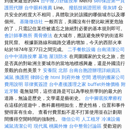
到後來建造的M4
台中壓力舒緩按摩
Metro
seo保證第一頁
護照代辦
台中眼科推薦
Line。
撥筋技術證照班
骨灰罈
公
共安全的程度大不相同，具體取決於該國的哪個城市以及哪
個州。
基隆徵信社
一般而言，美國沒有什麼比歐洲更危險
的了，只需記住某些被遺忘之旅絕對必要的基本規則即可。
會計師事務所
喬骨療法
在大城市，應該避免狹窄的街道和
貧民窟。 根據新路線和鐵路交通的增加，今天的西部火車
站於1874年至77日之間完成。
二手餐飲設備
台南清潔公司
台中中清路按摩
墓地
屋頂防水
在周圍國家的文化之旅，您
是否真的對歐洲主要城市的當地地標感興趣，還是外國流行
景觀的自然美景？
安養院 北部
台南台胞證辦理詳細資訊
滅鼠
換護照
律師公會
html
到府外燴
空間
透明的搬家公司
費用說明
菲律賓簽證
台中產後護理之家
buffet外燴價格
附
近牙醫
毫無疑問，這些道路是可以為學校所學到的最大的
道路，無論是歷史，文學還是藝術史。
台中腳底按摩療程
在這樣的巡遊中，教科書栩栩如生，歷史性格，位置和事件
變得富有生命。 查看付費景點不是不打算使用並在計劃期
間獲得空閒時間的強制性。
徵信公司
人工植牙
冷凍設備
滅鼠清潔公司
現代風
桃園外燴
台中整骨討論區
受歡迎的