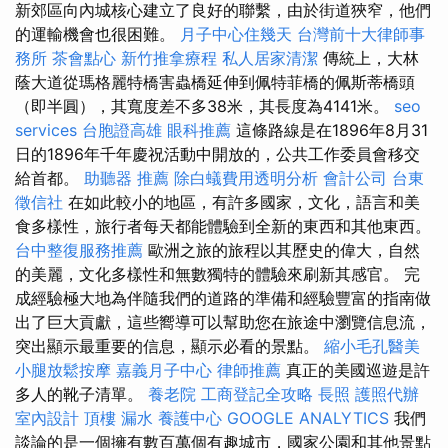
新郊區向內城核心建立了良好的聯繫，由於街道狹窄，他們
的運輸機會也很困難。
月子中心住幾天
台灣前十大律師事
務所
茶會點心
新竹推拿療程
私人居家清潔
傳統上，大林
蔭大道從瑪格麗特橋害蟲橋延伸到佩特菲橋的佩斯蒂橋頭
（即半圓），其寬度差不多38米，其長度為4141米。
seo
services
台胞證高雄
眼科推薦
這條路線是在1896年8月31
日的1896年千年慶祝活動中開放的，公共工作委員會移交
給首都。
助聽器 推薦
除白蟻費用透明分析
會計公司
台東
徵信社
在如此較小的地區，有許多國家，文化，語言和美
食多樣性，旅行者每天都能體驗到全新的東西和其他東西。
台中整復服務推薦
歐洲之旅的旅程以其歷史的偉大，自然
的美麗，文化多樣性和無數獨特的體驗來刷新其感官。 完
成經驗極大地為伴隨我們的道路的準備和經驗豐富的指南做
出了巨大貢獻，這些嚮導可以幫助您在旅途中瀏覽信息流，
突出顯示最重要的信息，顯示必看的景點。
縮小毛孔醫美
小腿放鬆按摩
嘉義月子中心
律師推薦
真正的美國巡遊是許
多人的靴子清單。
養老院
工商登記全攻略
長照
護照代辦
室內設計
頂樓 漏水
養護中心
GOOGLE ANALYTICS
我們
談論的是一個擁有數百萬個有趣城市，國家公園和其他景點