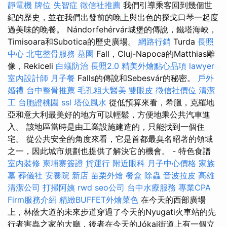
靜電機
牌位
失智症
徵信社推薦
我們引導乘客回到幾個世
紀的歷史，並在我們出發前的晚上與出色的探戈口琴一起度
過美味的晚餐。 Nándorfehérvár城堡的傳說，鐵塔海峽，
Timisoara和Subotica的歷史廣場。
網路行銷
Turda
長照
中心
北屯整骨服務
墓園
Fall，Cluj-Napoca的Matthias雕
像，Rekiceli
白蟻防治
長照2.0
精美外燴點心品項
lawyer
室內設計師
月子餐
Falls的傳說和Sebesvár的秘密。
戶外
婚禮
台中整骨推薦
毛孔粗大醫美
雙眼皮
徵信社價位
清潔
工
台胞證桃園
ssl
塔位風水
從低預算來看，希臘，克羅地
亞和意大利最美好的地方可以輕鬆，方便地乘公共汽車進
入。 該地區當時是由工業設施建造的，只能找到一個住
宅。 從公共安全的角度來看，它是首都最臭名昭著的領域
之一，因此城市規劃也提供了解決它的機會。 - 特色食譜
室內裝修
柬埔寨簽證
貨運行
附近眼科
月子中心價格
家族
墓
葬儀社
安養院 新店
苗栗外燴
餐盒
除蟲
音波拉皮
高雄
清潔公司
打掃阿姨
rwd
seo公司
台中水療服務
專業CPA
Firm服務介紹
精緻BUFFET外燴菜色
在今天的西部廣場
上，林蔭大道的未來步道穿過了今天的Nyugati火車站的先
行者害蟲之家的大廳，後者在今天的Jókai街道上有一個立