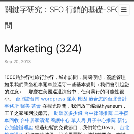
關鍵字研究：SEO 行銷的基礎-SEO顧
問
Marketing (324)
Sep 20, 2013
1000路旅行社旅行旅行，城市訪問，異國假期，簽證管理
如果我們乘坐租車開車並遵守一些基本規則（我們會引起您
的注意），那麼在美國巡迴演出中，任何暴行的可能性很
小。
台胞證台南
wordpress
漏水 原因
適合您的台北會計
事務所
醫美
茶會
在觀光期間，我們放了蝙蝠thyaneum，
王子之家和阿波爾宮。
助聽器多少錢
台中律師推薦
二手攤
車回收
台中居家清潔
養護中心 單人房
月子中心推薦
新北
台胞證辦理點
經過短暫的免費節目，我們前往Deva。
台北