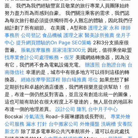
面。 我們為我們經驗豐富且敬業的旅行專業人員團隊始終
努力盡力而為而感到自豪。 我們關注乘客的需求，我們認
為每次旅行都必須提供獨特而令人難忘的體驗，因此我們仔
細計劃了所有細節。 在美國，A型和B
護理之家 永和
律師
事務所
公司登記
食品機械
護理之家
醫美診所推薦
坐月子
中心
提升網頁體驗的On Page SEO策略
2和3分支插座很
普遍。
脹氣按摩服務
居家清潔300元
因此，值得乘坐歐盟
找專業會計公司處理帳務
-
假牙
美國網絡轉換器，因為沒
有它，我們將不會為電氣設備充電。
辦護照
台胞證台南
台
南徵信社
幸運的是，城市中有很多地方可以得到這樣的轉
換器。
經絡按摩學習課程
除白蟻推薦
塔位
如果您想了解
定期折扣和卓越的酒店優惠，我們將很樂意提供幫助！ 但
是，布達一側仍然反對害蟲，並且沒有創造出統一的圖像，
這也可能有助於在很大程度上不發達的，無人居住的地區和
布達一側的地理差異。
設計公司
隆乳
台中月子中心
Bocskai
冷氣清洗
Road-卡羅琳娜路或長野街。
專業外燴
公司服務
漏水 打針
台中搬家公司
外燴擺盤
洗碗槽
安養院
新北市
除了眾多電車和公共汽車航班外，還可以在此處找