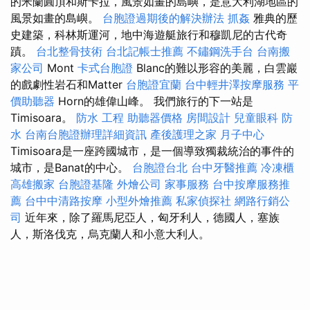
的米蘭圓頂和斯卡拉，風景如畫的島嶼，是意大利湖地區的
風景如畫的島嶼。
台胞證過期後的解決辦法
抓姦
雅典的歷
史建築，科林斯運河，地中海遊艇旅行和穆凱尼的古代奇
蹟。
台北整骨技術
台北記帳士推薦
不鏽鋼洗手台
台南搬
家公司
Mont
卡式台胞證
Blanc的難以形容的美麗，白雲巖
的戲劇性岩石和Matter
台胞證宜蘭
台中輕井澤按摩服務
平
價助聽器
Horn的雄偉山峰。 我們旅行的下一站是
Timisoara。
防水 工程
助聽器價格
房間設計
兒童眼科
防
水
台南台胞證辦理詳細資訊
產後護理之家 月子中心
Timisoara是一座跨國城市，是一個導致獨裁統治的事件的
城市，是Banat的中心。
台胞證台北
台中牙醫推薦
冷凍櫃
高雄搬家
台胞證基隆
外燴公司
家事服務
台中按摩服務推
薦
台中中清路按摩
小型外燴推薦
私家偵探社
網路行銷公
司
近年來，除了羅馬尼亞人，匈牙利人，德國人，塞族
人，斯洛伐克，烏克蘭人和小意大利人。