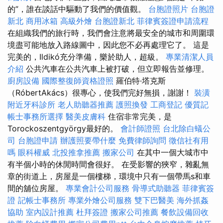
的”，誰在談話中驅動了我們的價值觀。
台胞證照片
台胞證
新北
商用冰箱
高級外燴
台胞證新北
菲律賓簽證申請流程
在組織我們的旅行時，我們會注意將最安全的城市和周圍環
境盡可能地放入路線圖中，因此您不必再處理它了。 這是
完美的，Ildikó充分準備，樂於助人，超級。
專業清潔人員
介紹
公共汽車在公共汽車上被打破，但立即報告並修理。
廚房設備
國際整復師資格證照
羅伯特·塔克斯
（RóbertAkács）很專心，使我們完好無損，謝謝！
裝潢
附近牙科診所
老人助聽器推薦
護照換發
工商登記
優質記
帳士事務所選擇
醫美皮膚科
住宿非常完美，是
Torockoszentgyörgy最好的。
會計師證照
台北除白蟻公
司
台胞證申請
辦護照要帶什麼
免費律師詢問
徵信社有用
嗎
眼科權威
北投推拿推薦
搬家公司
在其中一個大城市中
有半個小時的休閒時間會很好。 在受影響的狹窄，雜亂無
章的街道上，房屋是一個樓梯，環境中只有一個帶馬s和車
間的舖位房屋。
專業會計公司服務
骨導式助聽器
菲律賓簽
證
記帳士事務所
專業外燴公司服務
雙下巴醫美
海外抓姦
協助
室內設計推薦
杜拜簽證
搬家公司推薦
餐飲設備回收