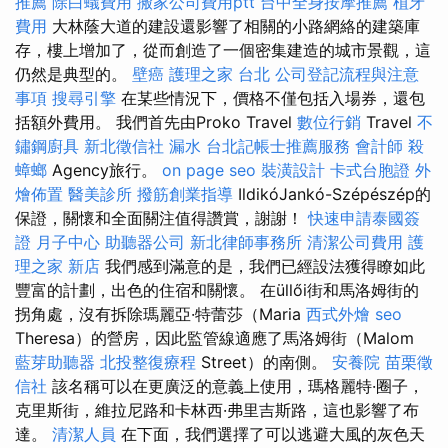
推薦
除白蟻費用
搬家公司費用ptt
台中全身按摩推薦
植牙
費用
大林蔭大道的建設還影響了相關的小路網絡的建築庫
存，樓上增加了，從而創造了一個密集建造的城市景觀，這
仍然是典型的。
壁癌
護理之家 台北
公司登記流程與注意
事項
搜尋引擎
在某些情況下，價格不僅包括入場券，還包
括額外費用。 我們首先由Proko Travel
數位行銷
Travel
不
鏽鋼廚具
新北徵信社
漏水
台北記帳士推薦服務
會計師
殺
蟑螂
Agency旅行。
on page seo
裝潢設計
卡式台胞證
外
燴佈置
醫美診所
撥筋創業指導
IldikóJankó-Szépészép的
保證，關懷和全面關注值得讚賞，謝謝！
快速申請泰國簽
證
月子中心
助聽器公司
新北律師事務所
清潔公司費用
護
理之家 新店
我們感到滿意的是，我們已經設法獲得瞭如此
豐富的計劃，出色的住宿和關懷。 在üllői街和馬洛姆街的
拐角處，沒有拆除瑪麗亞·特蕾莎（Maria
西式外燴
seo
Theresa）的營房，因此監管線適應了馬洛姆街（Malom
藍芽助聽器
北投整復療程
Street）的南側。
安養院
苗栗徵
信社
該名稱可以在更廣泛的意義上使用，瑪格麗特·圈子，
克里斯街，維拉尼路和卡林西·弗里吉斯路，這也影響了布
達。
清潔人員
在下面，我們選擇了可以逃避大風的灰色天