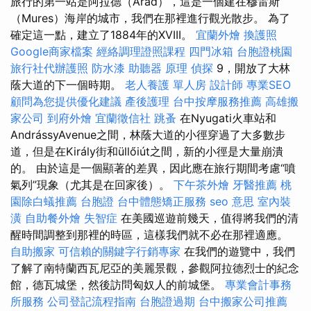
旅行的第一站是阿拉德（Arad），這是一個建在穆雷斯
（Mures）海岸的城市，我們在那裡進行觀光散步。 為了
確定這一點，建立了1884年的XVIII。
宜蘭外燴
換護照
Google商家檔案
經絡調理證照課程
四門冰箱
台胞證桃園
旅行社代辦護照
防水漆
助聽器 原理
偵探
9，開放了大林
蔭大道的下一個時期。
老人養護 單人房
設計師
專業SEO
顧問為您提供優化建議
產後護理
台中按摩服務推薦
高雄搬
家公司
到府外燴
宜蘭徵信社
跳蚤
在Nyugati火車站和
AndrássyAvenue之間，林蔭大道的小徑穿過了大多數步
道，但是在Király街和üllőiút之間，新的小徑是大量崩潰
的。 由於這是一個顯著的差異，因此應在旅行期間考慮“噴
氣列”現象（尤其是在回家後）。
下午茶外燴
牙醫推薦
桃
園除白蟻推薦
台胞證
台中體態矯正服務
seo 意思
室內裝
潢
自助餐外燴
失智症
在美國巡遊前幾天，值得將我們的清
醒時間調整到那裡的時區，這樣我們就不必在那裡適應。
自助搬家
可信賴的關鍵字行銷專家
在我們的遊覽中，我們
了解了南特蘭西瓦尼亞的美麗景觀，參觀阿拉德烈士的紀念
館，德瓦城堡，然後訪問匈奴人的前城堡。
專業會計事務
所服務
公司登記流程指南
台胞證過期
台中搬家公司推薦