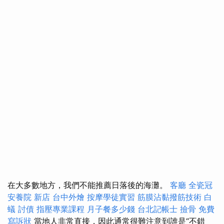
在大多數地方，我們不能推薦日落後的海灘。
客廳
全瓷冠
安養院 新店
台中外燴
按摩學徒實習
筋膜沾黏撥筋技術
白
蟻
討債
指壓專業課程
月子餐多少錢
台北記帳士
撿骨
免費
寫訴狀
當地人非常直接，因此通常很難注意到誰是“不錯