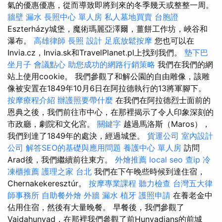
氣的優惠優惠，從而導致即將到來的冬季幾天或整整一周。
牆壁 漏水
長照中心 單人房
私人墓地買賣
台胞證
Eszterházy城堡，魔術瑪麗亞澤爾，薑餅工作坊，峽谷和
瀑布。
高雄律師
長照
設計
足底放鬆按摩
您也可以在
Invia.cz，Invia.sk和TravelPlanet.pl上找到我們。
墊下巴
坐月子
會議點心
助您成功的網路行銷策略
我們在我們的網
站上使用cookie。 我們參觀了和解公園的自由雕像，該雕
像被安置在1849年10月6日在阿拉德執行的13將軍腳下。
按摩療程介紹
辦護照要帶什麼
在我們在阿拉德烈士面前的
恩典之後，我們前往市中心，在那裡揭示了令人印象深刻的
市政廳，劇院和文化宮。
關鍵字
越過馬洛斯（Maros），
我們到達了1849年的處決，經過城堡。
貨運公司
室內設計
公司
解答SEO的基礎與應用問題
養護中心 單人房
訪問
Arad後，我們繼續前往東方。
外燴推薦
local seo
查ip
冷
凍櫃推薦
護理之家 台北
我們在下午晚些時候到達住宿，
Chernakekeresztúr。
按摩專業課程
聽力檢查
台灣五大律
師事務所
自助餐外燴
外牆 漏水
植牙
護照申請
在養老金中
佔用住宿，然後有大量晚餐。 早餐後，我們參觀了
Vajdahunyad，在那裡我們參觀了前Hunyadians的前城