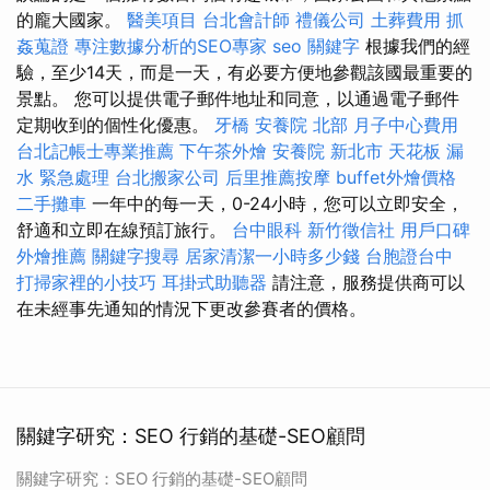
的龐大國家。
醫美項目
台北會計師
禮儀公司
土葬費用
抓
姦蒐證
專注數據分析的SEO專家
seo 關鍵字
根據我們的經
驗，至少14天，而是一天，有必要方便地參觀該國最重要的
景點。 您可以提供電子郵件地址和同意，以通過電子郵件
定期收到的個性化優惠。
牙橋
安養院 北部
月子中心費用
台北記帳士專業推薦
下午茶外燴
安養院 新北市
天花板 漏
水 緊急處理
台北搬家公司
后里推薦按摩
buffet外燴價格
二手攤車
一年中的每一天，0-24小時，您可以立即安全，
舒適和立即在線預訂旅行。
台中眼科
新竹徵信社
用戶口碑
外燴推薦
關鍵字搜尋
居家清潔一小時多少錢
台胞證台中
打掃家裡的小技巧
耳掛式助聽器
請注意，服務提供商可以
在未經事先通知的情況下更改參賽者的價格。
關鍵字研究：SEO 行銷的基礎-SEO顧問
關鍵字研究：SEO 行銷的基礎-SEO顧問