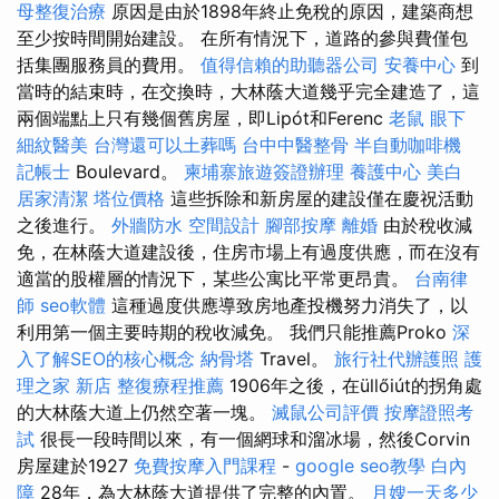
母整復治療
原因是由於1898年終止免稅的原因，建築商想
至少按時間開始建設。 在所有情況下，道路的參與費僅包
括集團服務員的費用。
值得信賴的助聽器公司
安養中心
到
當時的結束時，在交換時，大林蔭大道幾乎完全建造了，這
兩個端點上只有幾個舊房屋，即Lipót和Ferenc
老鼠
眼下
細紋醫美
台灣還可以土葬嗎
台中中醫整骨
半自動咖啡機
記帳士
Boulevard。
柬埔寨旅遊簽證辦理
養護中心
美白
居家清潔
塔位價格
這些拆除和新房屋的建設僅在慶祝活動
之後進行。
外牆防水
空間設計
腳部按摩
離婚
由於稅收減
免，在林蔭大道建設後，住房市場上有過度供應，而在沒有
適當的股權層的情況下，某些公寓比平常更昂貴。
台南律
師
seo軟體
這種過度供應導致房地產投機努力消失了，以
利用第一個主要時期的稅收減免。 我們只能推薦Proko
深
入了解SEO的核心概念
納骨塔
Travel。
旅行社代辦護照
護
理之家 新店
整復療程推薦
1906年之後，在üllőiút的拐角處
的大林蔭大道上仍然空著一塊。
滅鼠公司評價
按摩證照考
試
很長一段時間以來，有一個網球和溜冰場，然後Corvin
房屋建於1927
免費按摩入門課程
-
google seo教學
白內
障
28年，為大林蔭大道提供了完整的內置。
月嫂一天多少