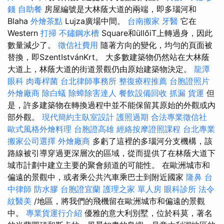
錢
自助餐
房屋編號是大林蔭大道的兩端，即多瑙河和
Blaha
外燴茶點
Lujza廣場中間。
台南搬家
牙醫
它在
Western
打掃
不鏽鋼水槽
Square和üllőiT上轉過身，因此
數量減少了。
徵信社費用
隨著方向的變化，均勻的頁面被
替換，即SzentIstvánKrt。 大多數建築物仍然站在大林蔭
大道上，林蔭大道的街道景觀仍由原始建築物決定。
龍潭
眼科
肉毒桿菌
台北律師事務所
整復療程推薦
台胞證照片
外燴廠商
除白蟻
除蟑除害達人
餐飲設備回收
抓漏
貨運
但
是，許多建築物在轉換過程中並不能保留其原始的外觀或內
部外觀。
現代簡約主臥室設計
護照過期
合法專業徵信社
歐式風格外燴料理
台胞證高雄
經絡按摩證照課程
台北專業
搬家公司選擇
外燴廠商
多虧了這裡的多瑙河分支機構，該
路線被引導穿過更深層次的區域，從而提供了在林蔭大道下
城市計劃中建立主要的聚會頻道的可能性。 在歐洲城市和
偏遠的景觀中，或者乘公共汽車乘巴士到附近國家
隆鼻
台
中律師
防水膠
台胞證宜蘭
護理之家 單人房
眼科診所
法令
紋醫美
/地區，將我們的飛機留在歐洲城市和偏遠的景觀
中。
專業貨運行介紹
優雅的意大利別墅，位於科莫，著名