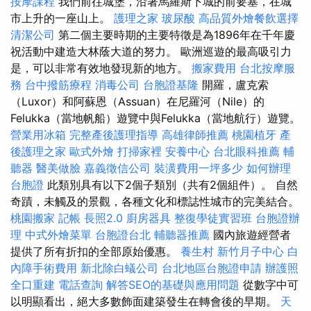
按摩課程
我們前往城堡，沿著馬羅斯下城的前要塞，在城
市上升的一座山上。
護理之家
玻尿酸
高品質外燴餐飲選擇
清潔公司
第二個主要時期的主要特徵是為1896年在千年慶
祝活動中建造大林蔭大道的努力。 歐洲巡遊的最高吸引力
是，可以非常有效地發現新的地方。
搬家費用
台北按摩服
務
台中撥筋療程
消毒公司
台胞證基隆
開羅，盧克索
（Luxor）和阿蘇恩（Assuan）在尼羅河（Nile）的
Felukka（當地帆船）遊覽中與Felukka（當地航行）遊覽。
營業用冰箱
完整產後護理指導
高雄律師推薦
桃園植牙
產
後護理之家
歐式外燴
打掃家裡
安養中心
台北眼科推薦
輔
聽器
醫美做臉
嘉義徵信公司
裝潢費用一坪多少
如何辦理
台胞證
此類別具有以下2個子類別（共有2個組件）。 自然
奇蹟，未觸及的景觀，各種文化和標誌性城市的完美結合。
桃園搬家
記帳
長照2.0
廚房器具
整復學徒實習班
台胞證辦
理
中式外燴菜單
台胞證台北
輔聽器推薦
國內旅遊經營者
提供了所有折扣的全部原始優惠。
養生村
新竹月子中心
白
內障手術費用
新北除白蟻公司
台北地區台胞證申請
辦護照
全口重建
電話查詢
解答SEO的基礎與應用問題
從數字中可
以明顯看出，絕大多數飾面建築發生在轉會後的早期。
天