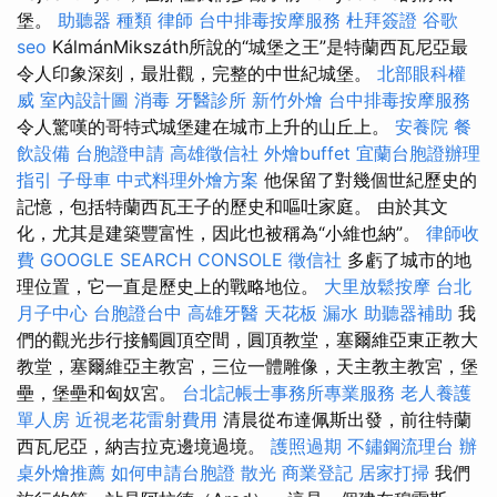
堡。
助聽器 種類
律師
台中排毒按摩服務
杜拜簽證
谷歌
seo
KálmánMikszáth所說的“城堡之王”是特蘭西瓦尼亞最
令人印象深刻，最壯觀，完整的中世紀城堡。
北部眼科權
威
室內設計圖
消毒
牙醫診所
新竹外燴
台中排毒按摩服務
令人驚嘆的哥特式城堡建在城市上升的山丘上。
安養院
餐
飲設備
台胞證申請
高雄徵信社
外燴buffet
宜蘭台胞證辦理
指引
子母車
中式料理外燴方案
他保留了對幾個世紀歷史的
記憶，包括特蘭西瓦王子的歷史和嘔吐家庭。 由於其文
化，尤其是建築豐富性，因此也被稱為“小維也納”。
律師收
費
GOOGLE SEARCH CONSOLE
徵信社
多虧了城市的地
理位置，它一直是歷史上的戰略地位。
大里放鬆按摩
台北
月子中心
台胞證台中
高雄牙醫
天花板 漏水
助聽器補助
我
們的觀光步行接觸圓頂空間，圓頂教堂，塞爾維亞東正教大
教堂，塞爾維亞主教宮，三位一體雕像，天主教主教宮，堡
壘，堡壘和匈奴宮。
台北記帳士事務所專業服務
老人養護
單人房
近視老花雷射費用
清晨從布達佩斯出發，前往特蘭
西瓦尼亞，納吉拉克邊境過境。
護照過期
不鏽鋼流理台
辦
桌外燴推薦
如何申請台胞證
散光
商業登記
居家打掃
我們