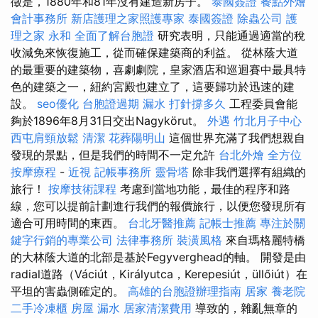
徵是，1880年和81年沒有建造新房子。
泰國簽證
餐點外燴
會計事務所
新店護理之家照護專家
泰國簽證
除蟲公司
護
理之家 永和
全面了解台胞證
研究表明，只能通過適當的稅
收減免來恢復施工，從而確保建築商的利益。 從林蔭大道
的最重要的建築物，喜劇劇院，皇家酒店和巡迴賽中最具特
色的建築之一，紐約宮殿也建立了，這要歸功於迅速的建
設。
seo優化
台胞證過期
漏水 打針撐多久
工程委員會能
夠於1896年8月31日交出Nagykörut。
外遇
竹北月子中心
西屯肩頸放鬆
清潔
花葬陽明山
這個世界充滿了我們想親自
發現的景點，但是我們的時間不一定允許
台北外燴
全方位
按摩療程
-
近視
記帳事務所
靈骨塔
除非我們選擇有組織的
旅行！
按摩技術課程
考慮到當地功能，最佳的程序和路
線，您可以提前計劃進行我們的報價旅行，以便您發現所有
適合可用時間的東西。
台北牙醫推薦
記帳士推薦
專注於關
鍵字行銷的專業公司
法律事務所
裝潢風格
來自瑪格麗特橋
的大林蔭大道的北部是基於Fegyverghead的軸。 開發是由
radial道路（Váciút，Királyutca，Kerepesiút，üllőiút）在
平坦的害蟲側確定的。
高雄的台胞證辦理指南
居家
養老院
二手冷凍櫃
房屋 漏水
居家清潔費用
導致的，雜亂無章的